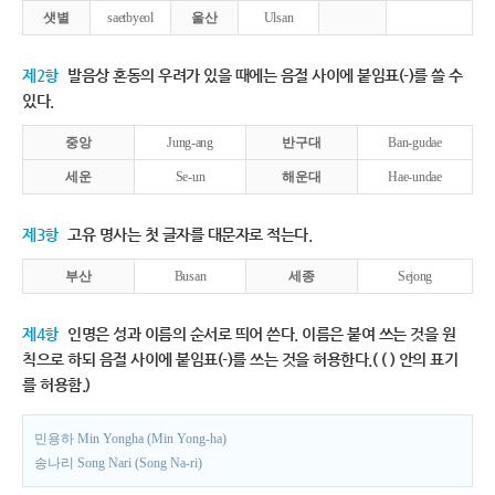
샛별
saetbyeol
울산
Ulsan
제2항
발음상 혼동의 우려가 있을 때에는 음절 사이에 붙임표(-)를 쓸 수
있다.
중앙
Jung-ang
반구대
Ban-gudae
세운
Se-un
해운대
Hae-undae
제3항
고유 명사는 첫 글자를 대문자로 적는다.
부산
Busan
세종
Sejong
제4항
인명은 성과 이름의 순서로 띄어 쓴다. 이름은 붙여 쓰는 것을 원
칙으로 하되 음절 사이에 붙임표(-)를 쓰는 것을 허용한다.( ( ) 안의 표기
를 허용함.)
민용하 Min Yongha (Min Yong-ha)
송나리 Song Nari (Song Na-ri)