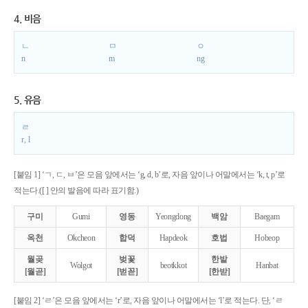
4. 비음
ㄴ
ㅁ
ㅇ
n
m
ng
5. 유음
ㄹ
r, l
[붙임 1] ‘ㄱ, ㄷ, ㅂ’은 모음 앞에서는 ‘g, d, b’로, 자음 앞이나 어말에서는 ‘k, t, p’로
적는다.([ ] 안의 발음에 따라 표기함.)
구미
Gumi
영동
Yeongdong
백암
Baegam
옥천
Okcheon
합덕
Hapdeok
호법
Hobeop
월곶
벚꽃
한밭
Wolgot
beotkkot
Hanbat
[월곧]
[벋꼳]
[한받]
[붙임 2] ‘ㄹ’은 모음 앞에서는 ‘r’로, 자음 앞이나 어말에서는 ‘l’로 적는다. 단, ‘ㄹ