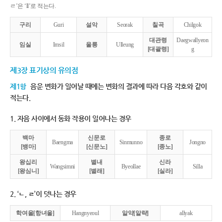
ㄹ’은 ‘ll’로 적는다.
구리
Guri
설악
Seorak
칠곡
Chilgok
대관령
Daegwallyeon
임실
Imsil
울릉
Ulleung
[대괄령]
g
제3장 표기상의 유의점
제1항
음운 변화가 일어날 때에는 변화의 결과에 따라 다음 각호와 같이
적는다.
1. 자음 사이에서 동화 작용이 일어나는 경우
백마
신문로
종로
Baengma
Sinmunno
Jongno
[뱅마]
[신문노]
[종노]
왕십리
별내
신라
Wangsimni
Byeollae
Silla
[왕심니]
[별래]
[실라]
2. ‘ㄴ, ㄹ’이 덧나는 경우
학여울[항녀울]
Hangnyeoul
알약[알략]
allyak