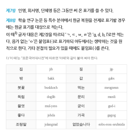
제7항
인명, 회사명, 단체명 등은 그동안 써 온 표기를 쓸 수 있다.
제8항
학술 연구 논문 등 특수 분야에서 한글 복원을 전제로 표기할 경우
에는 한글 표기를 대상으로 적는다.
1)
이 때
글자 대응은 제2장을 따르되 ‘ㄱ, ㄷ, ㅂ, ㄹ’은 ‘g, d, b, l’로만 적는
다. 음가 없는 ‘ㅇ’은 붙임표(-)로 표기하되 어두에서는 생략하는 것을 원
칙으로 한다. 기타 분절의 필요가 있을 때에도 붙임표(-)를 쓴다.
1) '이 때'는 "표준국어대사전"에 따르면 '이때'와 같이 붙여 써야 한다.
집
jib
짚
jip
밖
bakk
값
gabs
붓꽃
buskkoch
먹는
meogneun
독립
doglib
문리
munli
물엿
mul-yeos
굳이
gud-i
좋다
johda
가곡
gagog
조랑말
jolangmal
없었습니다
eobs-eoss-seubnida