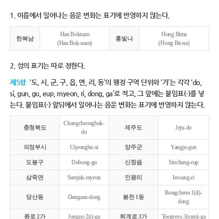
1. 이름에서 일어나는 음운 변화는 표기에 반영하지 않는다.
Han Boknam
Hong Bitna
한복남
홍빛나
(Han Bok-nam)
(Hong Bit-na)
2. 성의 표기는 따로 정한다.
제5항
‘도, 시, 군, 구, 읍, 면, 리, 동’의 행정 구역 단위와 ‘가’는 각각 ‘do,
si, gun, gu, eup, myeon, ri, dong, ga’로 적고, 그 앞에는 붙임표(-)를 넣
는다. 붙임표(-) 앞뒤에서 일어나는 음운 변화는 표기에 반영하지 않는다.
Chungcheongbuk-
충청북도
제주도
Jeju-do
do
의정부시
Uijeongbu-si
양주군
Yangju-gun
도봉구
Dobong-gu
신창읍
Sinchang-eup
삼죽면
Samjuk-myeon
인왕리
Inwang-ri
Bongcheon 1(il)-
당산동
Dangsan-dong
봉천 1동
dong
종로 2가
Jongno 2(i)-ga
퇴계로 3가
Toegyero 3(sam)-ga