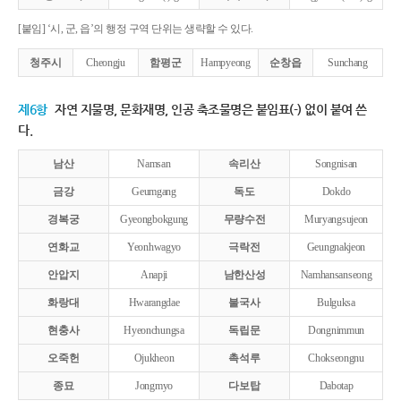
[붙임] ‘시, 군, 읍’의 행정 구역 단위는 생략할 수 있다.
청주시
Cheongju
함평군
Hampyeong
순창읍
Sunchang
제6항
자연 지물명, 문화재명, 인공 축조물명은 붙임표(-) 없이 붙여 쓴
다.
남산
Namsan
속리산
Songnisan
금강
Geumgang
독도
Dokdo
경복궁
Gyeongbokgung
무량수전
Muryangsujeon
연화교
Yeonhwagyo
극락전
Geungnakjeon
안압지
Anapji
남한산성
Namhansanseong
화랑대
Hwarangdae
불국사
Bulguksa
현충사
Hyeonchungsa
독립문
Dongnimmun
오죽헌
Ojukheon
촉석루
Chokseongnu
종묘
Jongmyo
다보탑
Dabotap