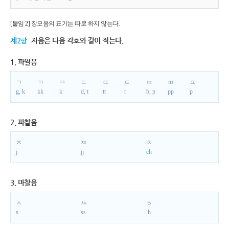
[붙임 2] 장모음의 표기는 따로 하지 않는다.
제2항
자음은 다음 각호와 같이 적는다.
1. 파열음
ㄱ
ㄲ
ㅋ
ㄷ
ㄸ
ㅌ
ㅂ
ㅃ
ㅍ
g, k
kk
k
d, t
tt
t
b, p
pp
p
2. 파찰음
ㅈ
ㅉ
ㅊ
j
jj
ch
3. 마찰음
ㅅ
ㅆ
ㅎ
s
ss
h