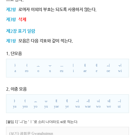
제2항
로마자 이외의 부호는 되도록 사용하지 않는다.
제3항
삭제
제2장 표기 일람
제1항
모음은 다음 각호와 같이 적는다.
1. 단모음
ㅏ
ㅓ
ㅗ
ㅜ
ㅡ
ㅣ
ㅐ
ㅔ
ㅚ
ㅟ
a
eo
o
u
eu
i
ae
e
oe
wi
2. 이중 모음
ㅑ
ㅕ
ㅛ
ㅠ
ㅒ
ㅖ
ㅘ
ㅙ
ㅝ
ㅞ
ㅢ
ya
yeo
yo
yu
yae
ye
wa
wae
wo
we
ui
[붙임 1] ‘ㅢ’는 ‘ㅣ’로 소리 나더라도 ui로 적는다.
(보기) 광희문 Gwanghuimun