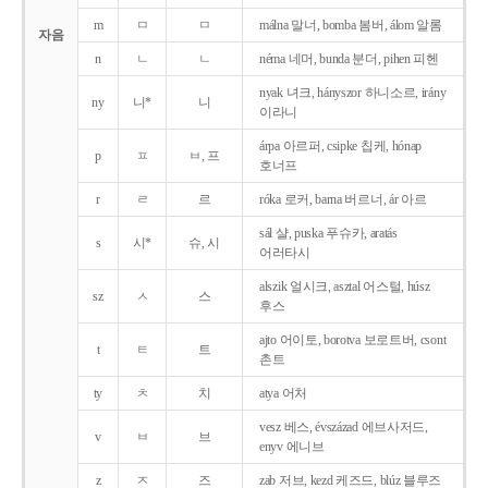
m
ㅁ
ㅁ
málna 말너, bomba 봄버, álom 알롬
자음
n
ㄴ
ㄴ
néma 네머, bunda 분더, pihen 피헨
nyak 녀크, hányszor 하니소르, irány
ny
니*
니
이라니
árpa 아르퍼, csipke 칩케, hónap
p
ㅍ
ㅂ, 프
호너프
r
ㄹ
르
róka 로커, barna 버르너, ár 아르
sál 샬, puska 푸슈카, aratás
s
시*
슈, 시
어러타시
alszik 얼시크, asztal 어스털, húsz
sz
ㅅ
스
후스
ajto 어이토, borotva 보로트버, csont
t
ㅌ
트
촌트
ty
ㅊ
치
atya 어처
vesz 베스, évszázad 에브사저드,
v
ㅂ
브
enyv 에니브
z
ㅈ
즈
zab 저브, kezd 케즈드, blúz 블루즈