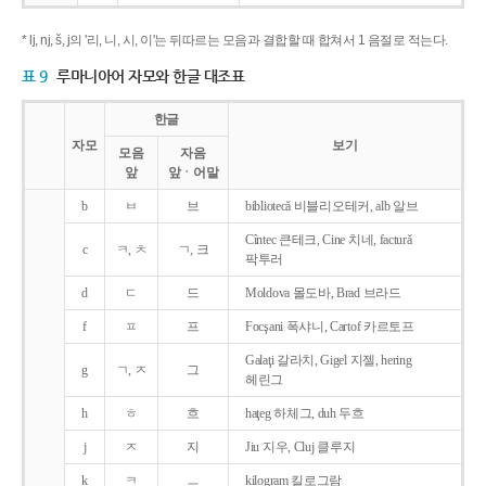
* lj, nj, š, j의 '리, 니, 시, 이'는 뒤따르는 모음과 결합할 때 합쳐서 1 음절로 적는다.
표 9
루마니아어 자모와 한글 대조표
한글
자모
보기
모음
자음
앞
앞ㆍ어말
b
ㅂ
브
bibliotecǎ 비블리오테커, alb 알브
Cîntec 큰테크, Cine 치네, facturǎ
c
ㅋ, ㅊ
ㄱ, 크
팍투러
d
ㄷ
드
Moldova 몰도바, Brad 브라드
f
ㅍ
프
Focşani 폭샤니, Cartof 카르토프
Galaţi 갈라치, Gigel 지젤, hering
g
ㄱ, ㅈ
그
헤린그
h
ㅎ
흐
haţeg 하체그, duh 두흐
j
ㅈ
지
Jiu 지우, Cluj 클루지
k
ㅋ
ㅡ
kilogram 킬로그람