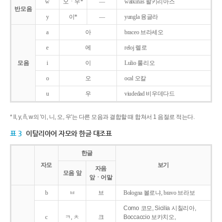
w
오ㆍ우*
―
walkirias 왈키리아스
반모음
y
이*
―
yungla 융글라
a
아
braceo 브라세오
e
에
reloj 렐로
모음
i
이
Lulio 룰리오
o
오
ocal 오칼
u
우
viudedad 비우데다드
* ll, y, ñ, w의 '이, 니, 오, 우'는 다른 모음과 결합할 때 합쳐서 1 음절로 적는다.
표 3
이탈리아어 자모와 한글 대조표
한글
자모
보기
자음
모음 앞
앞ㆍ어말
b
ㅂ
브
Bologna 볼로냐, bravo 브라보
Como 코모, Sicilia 시칠리아,
c
ㅋ, ㅊ
크
Boccaccio 보카치오,