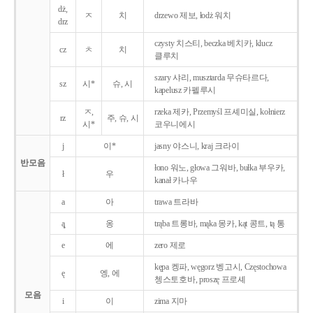
dż,
ㅈ
치
drzewo 제보, łodż 워치
drz
czysty 치스티, beczka 베치카, klucz
cz
ㅊ
치
클루치
szary 샤리, musztarda 무슈타르다,
sz
시*
슈, 시
kapelusz 카펠루시
ㅈ,
rzeka 제카, Przemyśl 프셰미실, kołnierz
rz
주, 슈, 시
시*
코우니에시
j
이*
jasny 야스니, kraj 크라이
반모음
łono 워노, głowa 그워바, bułka 부우카,
ł
우
kanał 카나우
a
아
trawa 트라바
ą̨
옹
trąba 트롱바, mąka 몽카, kąt 콩트, tą 통
e
에
zero 제로
kępa 켕파, węgorz 벵고시, Częstochowa
ę
엥, 에
쳉스토호바, proszę 프로셰
모음
i
이
zima 지마