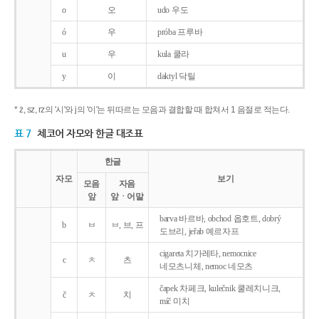
o
오
udo 우도
ó
우
próba 프루바
u
우
kula 쿨라
y
이
daktyl 닥틸
* ż, sz, rz의 '시'와 j의 '이'는 뒤따르는 모음과 결합할 때 합쳐서 1 음절로 적는다.
표 7
체코어 자모와 한글 대조표
한글
자모
보기
모음
자음
앞
앞ㆍ어말
barva 바르바, obchod 옵호트, dobrý
b
ㅂ
ㅂ, 브, 프
도브리, jeřab 예르자프
cigareta 치가레타, nemocnice
c
ㅊ
츠
네모츠니체, nemoc 네모츠
čapek 차페크, kulečnik 쿨레치니크,
č
ㅊ
치
míč 미치