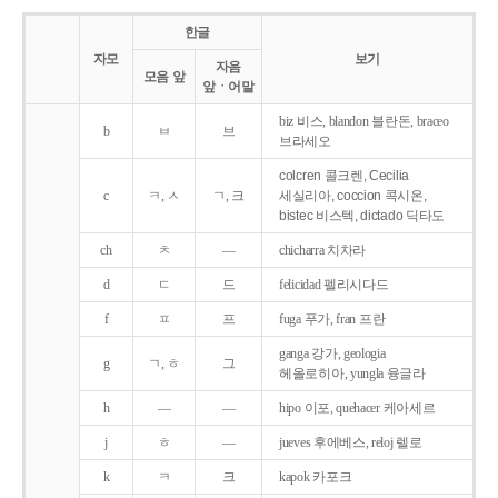
한글
자모
보기
자음
모음 앞
앞ㆍ어말
biz 비스, blandon 블란돈, braceo
b
ㅂ
브
브라세오
colcren 콜크렌, Cecilia
c
ㅋ, ㅅ
ㄱ, 크
세실리아, coccion 콕시온,
bistec 비스텍, dictado 딕타도
ch
ㅊ
―
chicharra 치차라
d
ㄷ
드
felicidad 펠리시다드
f
ㅍ
프
fuga 푸가, fran 프란
ganga 강가, geologia
g
ㄱ, ㅎ
그
헤올로히아, yungla 융글라
h
―
―
hipo 이포, quehacer 케아세르
j
ㅎ
―
jueves 후에베스, reloj 렐로
k
ㅋ
크
kapok 카포크