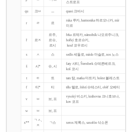
스트로프
qu
크ㅂ
ㅡ
quasi 크바시
ruka 루카, harmonika 하르모니카, mír
r
ㄹ
르
미르
르주,
řeka 르제카, námořník 나모르주니크,
ř
르ㅈ
르슈,
hořký 호르슈키,
르시
kouř 코우르시
s
ㅅ
스
sedlo 세들로, máslo 마슬로, nos 노스
šaty 샤티, Šternberk 슈테른베르크,
š
시*
슈, 시
koš 코시
t
ㅌ
트
tam 탐, matka 마트카, bolest 볼레스트
t'
티*
티
tělo 텔로, štěstí 슈테스티, obět' 오베티
vysoký 비소키, knihovna 크니호브나,
v
ㅂ
브, 프
kov 코프
w
ㅂ
브, 프
ㄱㅅ,
x**
ㄱ스
xerox 제록스, saxofón 삭소폰
ㅈ