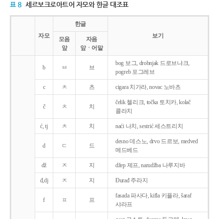
표 8
세르보크로아트어 자모와 한글 대조표
한글
자모
보기
모음
자음
앞
앞ㆍ어말
bog 보그, drobnjak 드로브냐크,
b
ㅂ
브
pogreb 포그레브
c
ㅊ
츠
cigara 치가라, novac 노바츠
čelik 첼리크, točka 토치카, kolač
č
ㅊ
치
콜라치
ć, tj
ㅊ
치
naći 나치, sestrić 세스트리치
desno 데스노, drvo 드르보, medved
d
ㄷ
드
메드베드
dž
ㅈ
지
džep 제프, narudžba 나루지바
đ,dj
ㅈ
지
Ðurađ 주라지
fasada 파사다, kifla 키플라, šaraf
f
ㅍ
프
샤라프