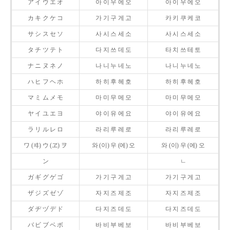
ア イ ウ エ オ
아 이 우 에 오
아 이 우 에 오
カ キ ク ケ コ
가 기 구 게 고
카 키 쿠 케 코
サ シ ス セ ソ
사 시 스 세 소
사 시 스 세 소
タ チ ツ テ ト
다 지 쓰 데 도
타 치 쓰 테 토
ナ ニ ヌ ネ ノ
나 니 누 네 노
나 니 누 네 노
ハ ヒ フ ヘ ホ
하 히 후 헤 호
하 히 후 헤 호
マ ミ ム メ モ
마 미 무 메 모
마 미 무 메 모
ヤ イ ユ エ ヨ
야 이 유 에 요
야 이 유 에 요
ラ リ ル レ ロ
라 리 루 레 로
라 리 루 레 로
ワ (ヰ) ウ (ヱ) ヲ
와 (이) 우 (에) 오
와 (이) 우 (에) 오
ン
ㄴ
ガ ギ グ ゲ ゴ
가 기 구 게 고
가 기 구 게 고
ザ ジ ズ ゼ ゾ
자 지 즈 제 조
자 지 즈 제 조
ダ ヂ ヅ デ ド
다 지 즈 데 도
다 지 즈 데 도
バ ビ ブ ベ ボ
바 비 부 베 보
바 비 부 베 보