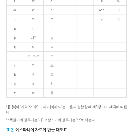
ʧ
ㅊ
치
u
우
ʤ
ㅈ
지
ə**
어
m
ㅁ
ㅁ
ɚ
어
n
ㄴ
ㄴ
ɲ
니*
뉴
ŋ
ㅇ
ㅇ
l
ㄹ, ㄹㄹ
ㄹ
r
ㄹ
르
h
ㅎ
흐
ç
ㅎ
히
x
ㅎ
흐
* [j], [w]의 '이'와 '오, 우', 그리고 [ɲ]의 '니'는 모음과 결합할 때 제3장 표기 세칙에 따른
다.
** 독일어의 경우에는 '에', 프랑스어의 경우에는 '으'로 적는다.
표 2
에스파냐어 자모와 한글 대조표