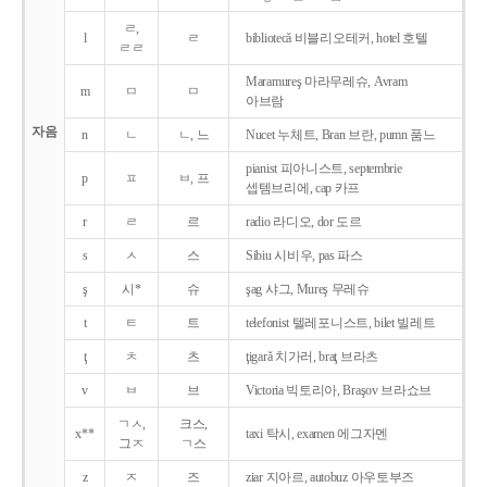
ㄹ,
l
ㄹ
bibliotecǎ 비블리오테커, hotel 호텔
ㄹㄹ
Maramureş 마라무레슈, Avram
m
ㅁ
ㅁ
아브람
자음
n
ㄴ
ㄴ, 느
Nucet 누체트, Bran 브란, pumn 품느
pianist 피아니스트, septembrie
p
ㅍ
ㅂ, 프
셉템브리에, cap 카프
r
ㄹ
르
radio 라디오, dor 도르
s
ㅅ
스
Sibiu 시비우, pas 파스
ş
시*
슈
şag 샤그, Mureş 무레슈
t
ㅌ
트
telefonist 텔레포니스트, bilet 빌레트
ţ
ㅊ
츠
ţigarǎ 치가러, braţ 브라츠
v
ㅂ
브
Victoria 빅토리아, Braşov 브라쇼브
ㄱㅅ,
크스,
x**
taxi 탁시, examen 에그자멘
그ㅈ
ㄱ스
z
ㅈ
즈
ziar 지아르, autobuz 아우토부즈