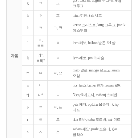
gost 고스트, dugme 두그메, krug
g
ㄱ
그
크루그
h
ㅎ
흐
hitan 히탄, šah 샤흐
korist 코리스트, krug 크루그, jastuk
k
ㅋ
ㄱ, 크
야스투크
ㄹ,
l
ㄹ
levo 레보, balkon 발콘, šal 샬
ㄹㄹ
리*,
자음
lj
ㄹ
ljeto 레토, pasulj 파술
ㄹ리*
malo 말로, mnogo 므노고, osam
m
ㅁ
ㅁ, 므
오삼
n
ㄴ
ㄴ
nos 노스, banka 반카, loman 로만
nj
니*
ㄴ
Njegoš 녜고시, svibanj 스비반
peta 페타, opština 옵슈티나, lep
p
ㅍ
ㅂ, 프
레프
r
ㄹ
르
riba 리바, torba 토르바, mir 미르
sedam 세담, posle 포슬레, glas
s
ㅅ
스
글라스