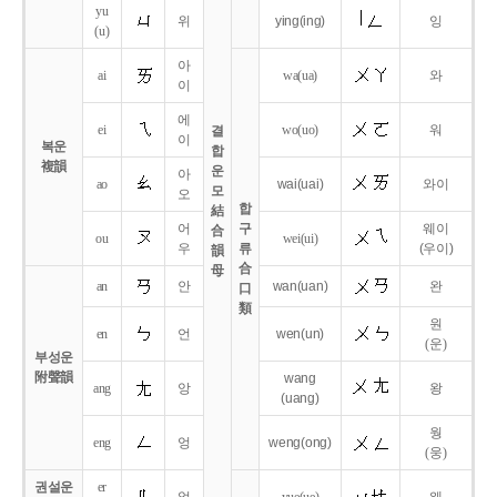
yu
위
ying
(ing)
잉
(u)
아
ai
wa
(ua)
와
이
에
ei
wo
(uo)
워
결
이
복운
합
複韻
운
아
ao
wai
(uai)
와이
모
오
합
結
어
구
웨이
合
ou
wei
(ui)
우
류
(우이)
韻
合
母
an
안
wan
(uan)
완
口
類
원
en
언
wen
(un)
(운)
부성운
附聲韻
wang
ang
앙
왕
(uang)
웡
eng
엉
weng
(ong)
(웅)
권설운
er