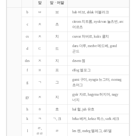
앞
앞ㆍ어말
b
ㅂ
브
bab 버브, ablak 어블러크
citrom 치트롬, nyolcvan 뇰츠번, arc
c
ㅊ
츠
어르츠
cs
ㅊ
치
csavar 처버르, kulcs 쿨치
daru 더루, medve 메드베, gond
d
ㄷ
드
곤드
dzs
ㅈ
지
dzsem 젬
f
ㅍ
프
elfog 엘포그
gumi 구미, nyugta 뉴그터, csomag
g
ㄱ
그
초머그
gyár 자르, hagyma 허지머, nagy
gy
ㅈ
지
너지
h
ㅎ
흐
hal 헐, juh 유흐
k
ㅋ
ㄱ, 크
béka 베커, keksz 켁스, szék 세크
ㄹ,
l
ㄹ
len 렌, meleg 멜레그, dél 델
ㄹㄹ