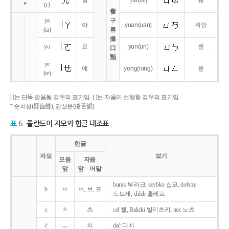
얼
yue
(ue)
웨
*
(r)
촬
ya
구
야
yuan
(uan)
위안
(ia)
류
撮
yo
요
yun
(un)
윈
口
類
ye
예
yong
(iong)
융
(ie)
[ ]는 단독 발음될 경우의 표기임. ( )는 자음이 선행할 경우의 표기임.
* 순치성(脣齒聲), 권설운(捲舌韻).
표 6
폴란드어 자모와 한글 대조표
한글
자모
보기
모음
자음
앞
앞ㆍ어말
burak 부라크, szybko 십코, dobrze
b
ㅂ
ㅂ, 브, 프
도브제, chleb 흘레프
c
ㅊ
츠
cel 첼, Balicki 발리츠키, noc 노츠
ć
ㅡ
치
dać 다치