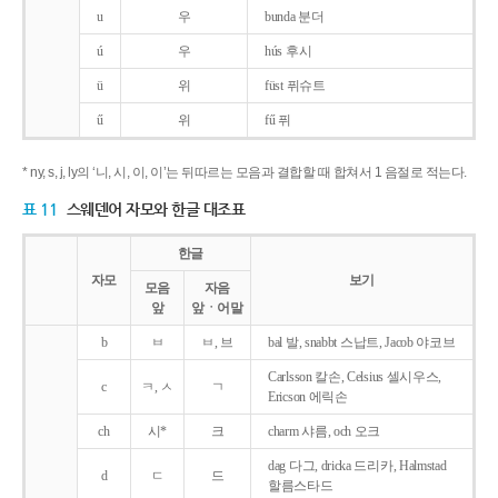
u
우
bunda 분더
ú
우
hús 후시
ü
위
füst 퓌슈트
ű
위
fű 퓌
* ny, s, j, ly의 ‘니, 시, 이, 이’는 뒤따르는 모음과 결합할 때 합쳐서 1 음절로 적는다.
표 11
스웨덴어 자모와 한글 대조표
한글
자모
보기
모음
자음
앞
앞ㆍ어말
b
ㅂ
ㅂ, 브
bal 발, snabbt 스납트, Jacob 야코브
Carlsson 칼손, Celsius 셀시우스,
c
ㅋ, ㅅ
ㄱ
Ericson 에릭손
ch
시*
크
charm 샤름, och 오크
dag 다그, dricka 드리카, Halmstad
d
ㄷ
드
할름스타드