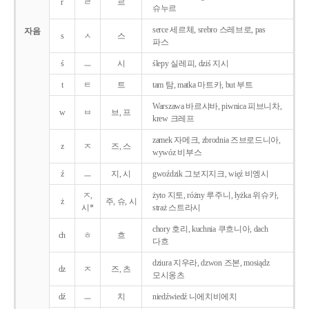
r
ㄹ
르
슈누르
serce 세르체, srebro 스레브로, pas
자음
s
ㅅ
스
파스
ś
ㅡ
시
ślepy 실레피, dziś 지시
t
ㅌ
트
tam 탐, matka 마트카, but 부트
Warszawa 바르샤바, piwnica 피브니차,
w
ㅂ
브, 프
krew 크레프
zamek 자메크, zbrodnia 즈브로드니아,
z
ㅈ
즈, 스
wywóz 비부스
ź
ㅡ
지, 시
gwoździk 그보지지크, więź 비엥시
ㅈ,
żyto 지토, różny 루주니, łyżka 위슈카,
ż
주, 슈, 시
시*
straż 스트라시
chory 호리, kuchnia 쿠흐니아, dach
ch
ㅎ
흐
다흐
dziura 지우라, dzwon 즈본, mosiądz
dz
ㅈ
즈, 츠
모시옹츠
dź
ㅡ
치
niedźwiedź 니에치비에치