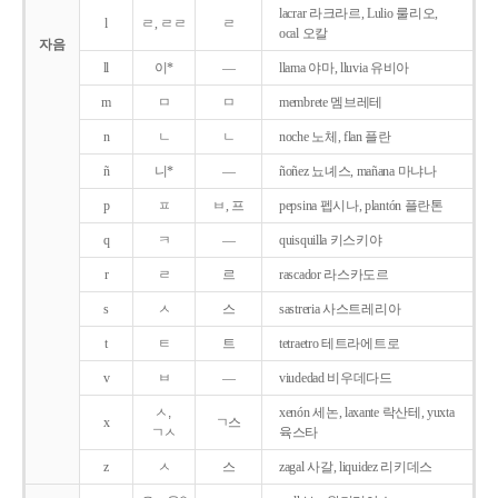
lacrar 라크라르, Lulio 룰리오,
l
ㄹ, ㄹㄹ
ㄹ
ocal 오칼
자음
ll
이*
―
llama 야마, lluvia 유비아
m
ㅁ
ㅁ
membrete 멤브레테
n
ㄴ
ㄴ
noche 노체, flan 플란
ñ
니*
―
ñoñez 뇨녜스, mañana 마냐나
p
ㅍ
ㅂ, 프
pepsina 펩시나, plantón 플란톤
q
ㅋ
―
quisquilla 키스키야
r
ㄹ
르
rascador 라스카도르
s
ㅅ
스
sastreria 사스트레리아
t
ㅌ
트
tetraetro 테트라에트로
v
ㅂ
―
viudedad 비우데다드
ㅅ,
xenón 세논, laxante 락산테, yuxta
x
ㄱ스
ㄱㅅ
육스타
z
ㅅ
스
zagal 사갈, liquidez 리키데스