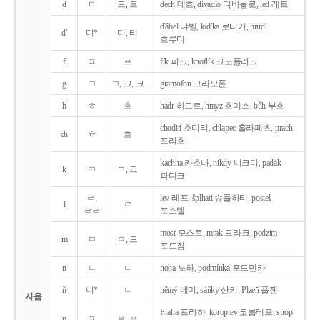
d
ㄷ
드, 트
dech 데흐, divadlo 디바들로, led 레트
d'ábel 댜벨, lod'ka 로티카, hrud'
d'
디*
디, 티
흐루티
f
ㅍ
프
fík 피크, knoflík 크노플리크
g
ㄱ
ㄱ, 그, 크
gramofon 그라모폰
h
ㅎ
흐
hadr 하드르, hmyz 흐미스, bůh 부흐
choditi 호디티, chlapec 흘라페츠, prach
ch
ㅎ
흐
프라흐
kachna 카흐나, nikdy 니크디, padák
k
ㅋ
ㄱ, 크
파다크
ㄹ,
lev 레프, šplhati 슈플하티, postel
l
ㄹ
ㄹㄹ
포스텔
most 모스트, mrak 므라크, podzim
m
ㅁ
ㅁ, 므
포드짐
n
ㄴ
ㄴ
noha 노하, podmínka 포드민카
ň
니*
ㄴ
němý 네미, sáňky 산키, Plzeň 플젠
자음
Praha 프라하, koroptev 코롭테프, strop
p
ㅍ
ㅂ, 프