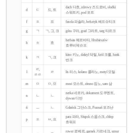
dach 다흐, zdrowy 즈드로비, słodki
d
ㄷ
드, 트
스워트키, pod 포트
f
ㅍ
프
fasola 파솔라, befsztyk 베프슈티크
g
ㄱ
ㄱ, 그, 크
góra 구라, grad 그라트, targ 타르크
herbata 헤르바타, Hrubieszów
h
ㅎ
흐
흐루비에슈프
kino 키노, daktyl 닥틸, król 크룰, bank
k
ㅋ
ㄱ, 크
반크
ㄹ,
l
ㄹ
lis 리스, kolano 콜라노, motyl 모틸
ㄹㄹ
m
ㅁ
ㅁ, 므
most 모스트, zimno 짐노, sam 삼
nerka 네르카, dokument 도쿠멘트,
n
ㄴ
ㄴ
dywan 디반
ń
ㅡ
ㄴ
Gdańsk 그단스크, Poznań 포즈난
para 파라, Słupsk 스웁스크, chłop
p
ㅍ
ㅂ, 프
흐워프
rower 로베르, garnek 가르네크, sznur