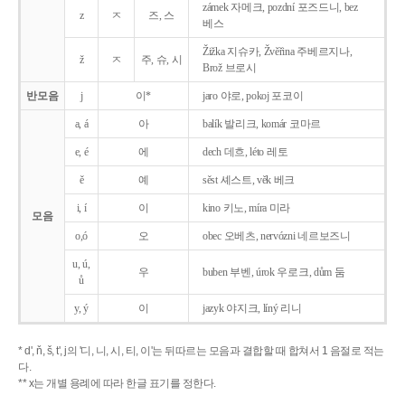
zámek 자메크, pozdní 포즈드니, bez
z
ㅈ
즈, 스
베스
Žižka 지슈카, Žvěřina 주베르지나,
ž
ㅈ
주, 슈, 시
Brož 브로시
반모음
j
이*
jaro 야로, pokoj 포코이
a, á
아
balík 발리크, komár 코마르
e, é
에
dech 데흐, léto 레토
ě
예
sěst 셰스트, věk 베크
i, í
이
kino 키노, míra 미라
모음
o,ó
오
obec 오베츠, nervózni 네르보즈니
u, ú,
우
buben 부벤, úrok 우로크, dům 둠
ů
y, ý
이
jazyk
야지크, líný 리니
* d', ň, š, t', j의 '디, 니, 시, 티, 이'는 뒤따르는 모음과 결합할 때 합쳐서 1 음절로 적는
다.
** x는 개별 용례에 따라 한글 표기를 정한다.