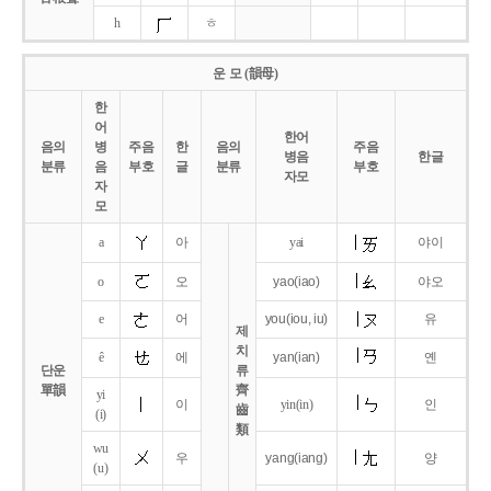
h
ㅎ
운 모 (韻母)
한
어
한어
음의
병
주음
한
음의
주음
병음
한글
분류
음
부호
글
분류
부호
자모
자
모
a
아
yai
야이
o
오
yao
(iao)
야오
e
어
you
(iou,
iu)
유
제
치
ê
에
yan
(ian)
옌
단운
류
單韻
齊
yi
이
yin(in)
인
齒
(i)
類
wu
우
yang
(iang)
양
(u)