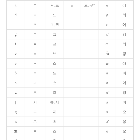
t
ㅌ
ㅅ, 트
w
오, 우*
e
에
d
ㄷ
드
ø
외
k
ㅋ
ㄱ, 크
ɛ
에
g
ㄱ
그
ɛ̃
앵
f
ㅍ
프
œ
외
v
ㅂ
브
욍
θ
ㅅ
스
æ
애
ð
ㄷ
드
a
아
s
ㅅ
스
ɑ
아
z
ㅈ
즈
ɑ̃
앙
ʃ
시
슈, 시
ʌ
어
ʒ
ㅈ
지
ɔ
오
ʦ
ㅊ
츠
ɔ̃
옹
ʣ
ㅈ
즈
o
오