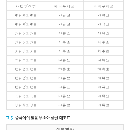
パ ピ プ ペ ポ
파 피 푸 페 포
파 피 푸 페 포
キャ キュ キョ
갸 규 교
캬 큐 쿄
ギャ ギュ ギョ
갸 규 교
갸 규 교
シャ シュ ショ
샤 슈 쇼
샤 슈 쇼
ジャ ジュ ジョ
자 주 조
자 주 조
チャ チュ チョ
자 주 조
차 추 초
ニャ ニュ ニョ
냐 뉴 뇨
냐 뉴 뇨
ヒャ ヒュ ヒョ
햐 휴 효
햐 휴 효
ビャ ビュ ビョ
뱌 뷰 뵤
뱌 뷰 뵤
ピャ ピュ ピョ
퍄 퓨 표
퍄 퓨 표
ミャ ミュ ミョ
먀 뮤 묘
먀 뮤 묘
リャ リュ リョ
랴 류 료
랴 류 료
표 5
중국어의 발음 부호와 한글 대조표
성 모 (聲母)