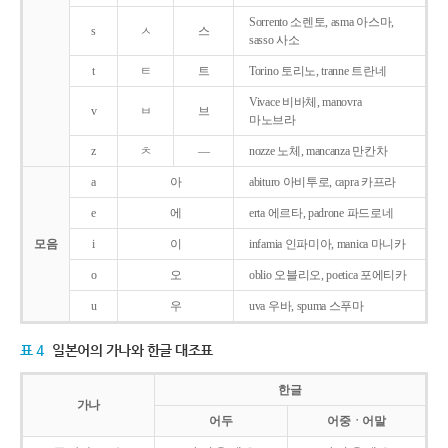
Sorrento 소렌토, asma 아스마,
s
ㅅ
스
sasso 사소
t
ㅌ
트
Torino 토리노, tranne 트란네
Vivace 비바체, manovra
v
ㅂ
브
마노브라
z
ㅊ
―
nozze 노체, mancanza 만칸차
a
아
abituro 아비투로, capra 카프라
e
에
erta 에르타, padrone 파드로네
모음
i
이
infamia 인파미아, manica 마니카
o
오
oblio 오블리오, poetica 포에티카
u
우
uva 우바, spuma 스푸마
표 4
일본어의 가나와 한글 대조표
한글
가나
어두
어중ㆍ어말