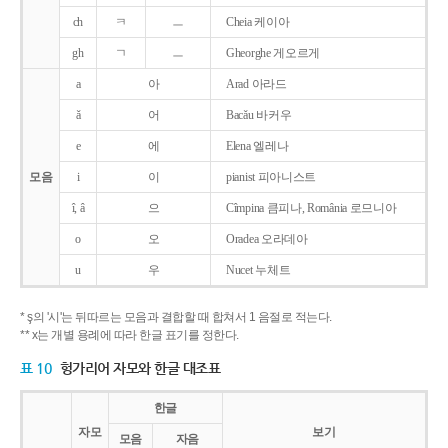
ch
ㅋ
ㅡ
Cheia 케이아
gh
ㄱ
ㅡ
Gheorghe 게오르게
a
아
Arad 아라드
ǎ
어
Bacǎu 바커우
e
에
Elena 엘레나
모음
i
이
pianist 피아니스트
î, â
으
Cîmpina 큼피나, România 로므니아
o
오
Oradea 오라데아
u
우
Nucet 누체트
* ş의 '시'는 뒤따르는 모음과 결합할 때 합쳐서 1 음절로 적는다.
** x는 개별 용례에 따라 한글 표기를 정한다.
표 10
헝가리어 자모와 한글 대조표
한글
자모
보기
모음
자음