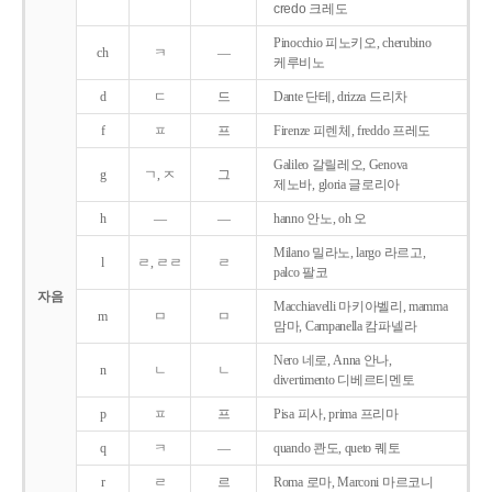
credo 크레도
Pinocchio 피노키오, cherubino
ch
ㅋ
―
케루비노
d
ㄷ
드
Dante 단테, drizza 드리차
f
ㅍ
프
Firenze 피렌체, freddo 프레도
Galileo 갈릴레오, Genova
g
ㄱ, ㅈ
그
제노바, gloria 글로리아
h
―
―
hanno 안노, oh 오
Milano 밀라노, largo 라르고,
l
ㄹ, ㄹㄹ
ㄹ
palco 팔코
자음
Macchiavelli 마키아벨리, mamma
m
ㅁ
ㅁ
맘마, Campanella 캄파넬라
Nero 네로, Anna 안나,
n
ㄴ
ㄴ
divertimento 디베르티멘토
p
ㅍ
프
Pisa 피사, prima 프리마
q
ㅋ
―
quando 콴도, queto 퀘토
r
ㄹ
르
Roma 로마, Marconi 마르코니