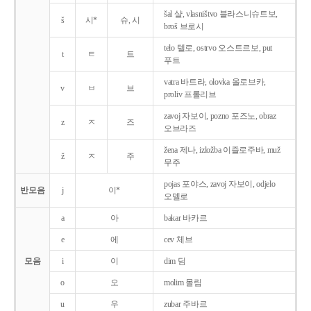
šal 샬, vlasništvo 블라스니슈트보,
š
시*
슈, 시
broš 브로시
telo 텔로, ostrvo 오스트르보, put
t
ㅌ
트
푸트
vatra 바트라, olovka 올로브카,
v
ㅂ
브
proliv 프롤리브
zavoj 자보이, pozno 포즈노, obraz
z
ㅈ
즈
오브라즈
žena 제나, izložba 이즐로주바, muž
ž
ㅈ
주
무주
pojas 포야스, zavoj 자보이, odjelo
반모음
j
이*
오델로
a
아
bakar 바카르
e
에
cev 체브
모음
i
이
dim 딤
o
오
molim 몰림
u
우
zubar 주바르