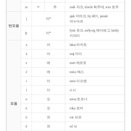
zs
ㅈ
주
zsák 자크, tőzsde 퇴주데, rozs 로주
ajak 어여크, fej 페이, január
j
이*
여누아르
반모음
lyuk 유크, mélység 메이셰그, király
ly
이*
키라이
a
어
lakat 러커트
á
아
máj 마이
e
에
mert 메르트
é
에
mész 메스
i
이
isten 이슈텐
í
이
sí 시
o
오
torna 토르너
모음
ó
오
róka 로커
ö
외
sör 쇠르
ő
외
nő 뇌