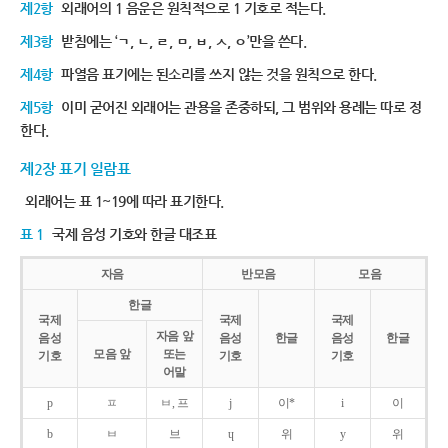
제2항
외래어의 1 음운은 원칙적으로 1 기호로 적는다.
제3항
받침에는 ‘ㄱ, ㄴ, ㄹ, ㅁ, ㅂ, ㅅ, ㅇ’만을 쓴다.
제4항
파열음 표기에는 된소리를 쓰지 않는 것을 원칙으로 한다.
제5항
이미 굳어진 외래어는 관용을 존중하되, 그 범위와 용례는 따로 정
한다.
제2장 표기 일람표
외래어는 표 1~19에 따라 표기한다.
표 1
국제 음성 기호와 한글 대조표
자음
반모음
모음
한글
국제
국제
국제
자음 앞
음성
음성
한글
음성
한글
모음 앞
또는
기호
기호
기호
어말
p
ㅍ
ㅂ, 프
j
이*
i
이
b
ㅂ
브
ɥ
위
y
위