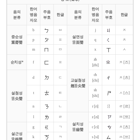
한어
한어
음의
주음
음의
주음
병음
한글
병음
한글
분류
부호
분류
부호
자모
자모
b
ㅂ
j
ㅈ
중순성
설면성
p
ㅍ
q
ㅊ
重脣聲
舌面聲
m
ㅁ
x
ㅅ
zh
순치성*
f
ㅍ
ㅈ [즈]
[zhi]
ch
d
ㄷ
ㅊ [츠]
교설첨성
[chi]
翹舌尖聲
sh
t
ㅌ
ㅅ [스]
설첨성
[shi]
舌尖聲
ㄖ
n
ㄴ
r [ri]
ㄹ [르]
l
ㄹ
z [zi]
ㅉ [쯔]
설치성
g
ㄱ
c [ci]
ㅊ [츠]
舌齒聲
설근성
k
ㅋ
s [si]
ㅆ [쓰]
舌根聲