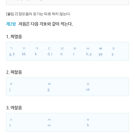
[붙임 2] 장모음의 표기는 따로 하지 않는다.
제2항
자음은 다음 각호와 같이 적는다.
1. 파열음
ㄱ
ㄲ
ㅋ
ㄷ
ㄸ
ㅌ
ㅂ
ㅃ
ㅍ
g, k
kk
k
d, t
tt
t
b, p
pp
p
2. 파찰음
ㅈ
ㅉ
ㅊ
j
jj
ch
3. 마찰음
ㅅ
ㅆ
ㅎ
s
ss
h