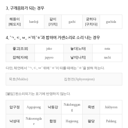
3. 구개음화가 되는 경우
해돋이
같이
굳히다
haedoji
gachi
guchida
[해도지]
[가치]
[구치다]
4. ‘ㄱ, ㄷ, ㅂ, ㅈ’이 ‘ㅎ’과 합하여 거센소리로 소리 나는 경우
좋고[조코]
joko
놓다[노타]
nota
잡혀[자펴]
japyeo
낳지[나치]
nachi
다만, 체언에서 ‘ㄱ, ㄷ, ㅂ’ 뒤에 ‘ㅎ’이 따를 때에는 ‘ㅎ’을 밝혀 적는다.
묵호(Mukho)
집현전(Jiphyeonjeon)
[붙임] 된소리되기는 표기에 반영하지 않는다.
Nakdonggan
압구정
Apgujeong
낙동강
죽변
Jukbyeon
g
Nakseongda
낙성대
합정
Hapjeong
팔당
Paldang
e