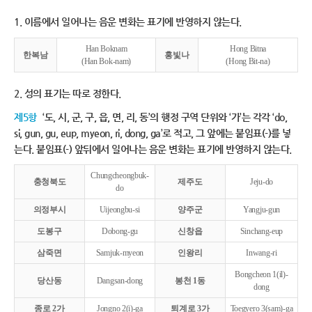
1. 이름에서 일어나는 음운 변화는 표기에 반영하지 않는다.
Han Boknam
Hong Bitna
한복남
홍빛나
(Han Bok-nam)
(Hong Bit-na)
2. 성의 표기는 따로 정한다.
제5항
‘도, 시, 군, 구, 읍, 면, 리, 동’의 행정 구역 단위와 ‘가’는 각각 ‘do,
si, gun, gu, eup, myeon, ri, dong, ga’로 적고, 그 앞에는 붙임표(-)를 넣
는다. 붙임표(-) 앞뒤에서 일어나는 음운 변화는 표기에 반영하지 않는다.
Chungcheongbuk-
충청북도
제주도
Jeju-do
do
의정부시
Uijeongbu-si
양주군
Yangju-gun
도봉구
Dobong-gu
신창읍
Sinchang-eup
삼죽면
Samjuk-myeon
인왕리
Inwang-ri
Bongcheon 1(il)-
당산동
Dangsan-dong
봉천 1동
dong
종로 2가
Jongno 2(i)-ga
퇴계로 3가
Toegyero 3(sam)-ga