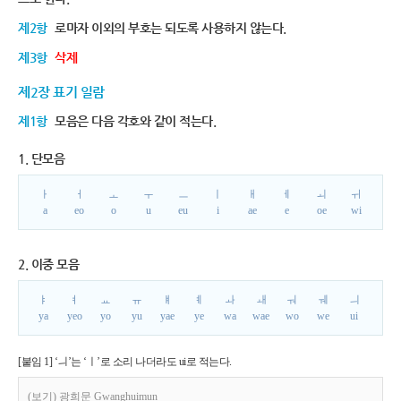
제2항
로마자 이외의 부호는 되도록 사용하지 않는다.
제3항
삭제
제2장 표기 일람
제1항
모음은 다음 각호와 같이 적는다.
1. 단모음
ㅏ
ㅓ
ㅗ
ㅜ
ㅡ
ㅣ
ㅐ
ㅔ
ㅚ
ㅟ
a
eo
o
u
eu
i
ae
e
oe
wi
2. 이중 모음
ㅑ
ㅕ
ㅛ
ㅠ
ㅒ
ㅖ
ㅘ
ㅙ
ㅝ
ㅞ
ㅢ
ya
yeo
yo
yu
yae
ye
wa
wae
wo
we
ui
[붙임 1] ‘ㅢ’는 ‘ㅣ’로 소리 나더라도 ui로 적는다.
(보기) 광희문 Gwanghuimun