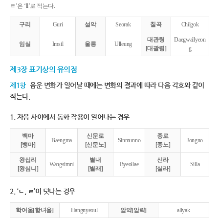
ㄹ’은 ‘ll’로 적는다.
구리
Guri
설악
Seorak
칠곡
Chilgok
대관령
Daegwallyeon
임실
Imsil
울릉
Ulleung
[대괄령]
g
제3장 표기상의 유의점
제1항
음운 변화가 일어날 때에는 변화의 결과에 따라 다음 각호와 같이
적는다.
1. 자음 사이에서 동화 작용이 일어나는 경우
백마
신문로
종로
Baengma
Sinmunno
Jongno
[뱅마]
[신문노]
[종노]
왕십리
별내
신라
Wangsimni
Byeollae
Silla
[왕심니]
[별래]
[실라]
2. ‘ㄴ, ㄹ’이 덧나는 경우
학여울[항녀울]
Hangnyeoul
알약[알략]
allyak