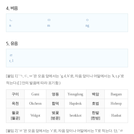
4. 비음
ㄴ
ㅁ
ㅇ
n
m
ng
5. 유음
ㄹ
r, l
[붙임 1] ‘ㄱ, ㄷ, ㅂ’은 모음 앞에서는 ‘g, d, b’로, 자음 앞이나 어말에서는 ‘k, t, p’로
적는다.([ ] 안의 발음에 따라 표기함.)
구미
Gumi
영동
Yeongdong
백암
Baegam
옥천
Okcheon
합덕
Hapdeok
호법
Hobeop
월곶
벚꽃
한밭
Wolgot
beotkkot
Hanbat
[월곧]
[벋꼳]
[한받]
[붙임 2] ‘ㄹ’은 모음 앞에서는 ‘r’로, 자음 앞이나 어말에서는 ‘l’로 적는다. 단, ‘ㄹ