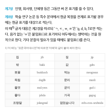
제7항
인명, 회사명, 단체명 등은 그동안 써 온 표기를 쓸 수 있다.
제8항
학술 연구 논문 등 특수 분야에서 한글 복원을 전제로 표기할 경우
에는 한글 표기를 대상으로 적는다.
1)
이 때
글자 대응은 제2장을 따르되 ‘ㄱ, ㄷ, ㅂ, ㄹ’은 ‘g, d, b, l’로만 적는
다. 음가 없는 ‘ㅇ’은 붙임표(-)로 표기하되 어두에서는 생략하는 것을 원
칙으로 한다. 기타 분절의 필요가 있을 때에도 붙임표(-)를 쓴다.
1) '이 때'는 "표준국어대사전"에 따르면 '이때'와 같이 붙여 써야 한다.
집
jib
짚
jip
밖
bakk
값
gabs
붓꽃
buskkoch
먹는
meogneun
독립
doglib
문리
munli
물엿
mul-yeos
굳이
gud-i
좋다
johda
가곡
gagog
조랑말
jolangmal
없었습니다
eobs-eoss-seubnida