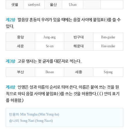
샛별
saetbyeol
울산
Ulsan
제2항
발음상 혼동의 우려가 있을 때에는 음절 사이에 붙임표(-)를 쓸 수
있다.
중앙
Jung-ang
반구대
Ban-gudae
세운
Se-un
해운대
Hae-undae
제3항
고유 명사는 첫 글자를 대문자로 적는다.
부산
Busan
세종
Sejong
제4항
인명은 성과 이름의 순서로 띄어 쓴다. 이름은 붙여 쓰는 것을 원
칙으로 하되 음절 사이에 붙임표(-)를 쓰는 것을 허용한다.( ( ) 안의 표기
를 허용함.)
민용하 Min Yongha (Min Yong-ha)
송나리 Song Nari (Song Na-ri)