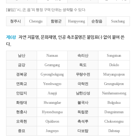
[붙임] ‘시, 군, 읍’의 행정 구역 단위는 생략할 수 있다.
청주시
Cheongju
함평군
Hampyeong
순창읍
Sunchang
제6항
자연 지물명, 문화재명, 인공 축조물명은 붙임표(-) 없이 붙여 쓴
다.
남산
Namsan
속리산
Songnisan
금강
Geumgang
독도
Dokdo
경복궁
Gyeongbokgung
무량수전
Muryangsujeon
연화교
Yeonhwagyo
극락전
Geungnakjeon
안압지
Anapji
남한산성
Namhansanseong
화랑대
Hwarangdae
불국사
Bulguksa
현충사
Hyeonchungsa
독립문
Dongnimmun
오죽헌
Ojukheon
촉석루
Chokseongnu
종묘
Jongmyo
다보탑
Dabotap