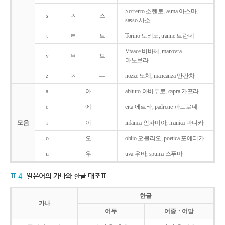
Sorrento 소렌토, asma 아스마,
s
ㅅ
스
sasso 사소
t
ㅌ
트
Torino 토리노, tranne 트란네
Vivace 비바체, manovra
v
ㅂ
브
마노브라
z
ㅊ
―
nozze 노체, mancanza 만칸차
a
아
abituro 아비투로, capra 카프라
e
에
erta 에르타, padrone 파드로네
모음
i
이
infamia 인파미아, manica 마니카
o
오
oblio 오블리오, poetica 포에티카
u
우
uva 우바, spuma 스푸마
표 4
일본어의 가나와 한글 대조표
한글
가나
어두
어중ㆍ어말