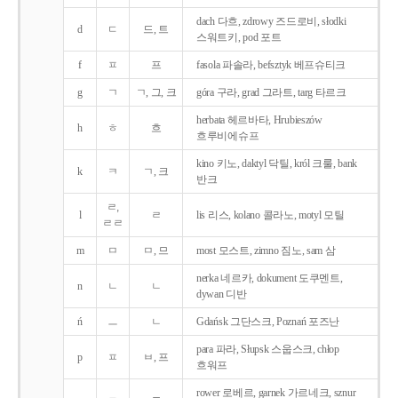
dach 다흐, zdrowy 즈드로비, słodki
d
ㄷ
드, 트
스워트키, pod 포트
f
ㅍ
프
fasola 파솔라, befsztyk 베프슈티크
g
ㄱ
ㄱ, 그, 크
góra 구라, grad 그라트, targ 타르크
herbata 헤르바타, Hrubieszów
h
ㅎ
흐
흐루비에슈프
kino 키노, daktyl 닥틸, król 크룰, bank
k
ㅋ
ㄱ, 크
반크
ㄹ,
l
ㄹ
lis 리스, kolano 콜라노, motyl 모틸
ㄹㄹ
m
ㅁ
ㅁ, 므
most 모스트, zimno 짐노, sam 삼
nerka 네르카, dokument 도쿠멘트,
n
ㄴ
ㄴ
dywan 디반
ń
ㅡ
ㄴ
Gdańsk 그단스크, Poznań 포즈난
para 파라, Słupsk 스웁스크, chłop
p
ㅍ
ㅂ, 프
흐워프
rower 로베르, garnek 가르네크, sznur