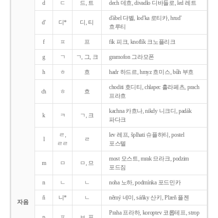
d
ㄷ
드, 트
dech 데흐, divadlo 디바들로, led 레트
d'ábel 댜벨, lod'ka 로티카, hrud'
d'
디*
디, 티
흐루티
f
ㅍ
프
fík 피크, knoflík 크노플리크
g
ㄱ
ㄱ, 그, 크
gramofon 그라모폰
h
ㅎ
흐
hadr 하드르, hmyz 흐미스, bůh 부흐
choditi 호디티, chlapec 흘라페츠, prach
ch
ㅎ
흐
프라흐
kachna 카흐나, nikdy 니크디, padák
k
ㅋ
ㄱ, 크
파다크
ㄹ,
lev 레프, šplhati 슈플하티, postel
l
ㄹ
ㄹㄹ
포스텔
most 모스트, mrak 므라크, podzim
m
ㅁ
ㅁ, 므
포드짐
n
ㄴ
ㄴ
noha 노하, podmínka 포드민카
ň
니*
ㄴ
němý 네미, sáňky 산키, Plzeň 플젠
자음
Praha 프라하, koroptev 코롭테프, strop
p
ㅍ
ㅂ, 프