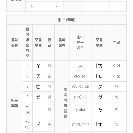
h
ㅎ
운 모 (韻母)
한
어
한어
음의
병
주음
한
음의
주음
병음
한글
분류
음
부호
글
분류
부호
자모
자
모
a
아
yai
야이
o
오
yao
(iao)
야오
e
어
you
(iou,
iu)
유
제
치
ê
에
yan
(ian)
옌
단운
류
單韻
齊
yi
이
yin(in)
인
齒
(i)
類
wu
우
yang
(iang)
양
(u)