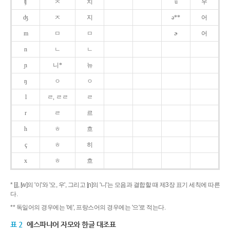
ʧ
ㅊ
치
u
우
ʤ
ㅈ
지
ə**
어
m
ㅁ
ㅁ
ɚ
어
n
ㄴ
ㄴ
ɲ
니*
뉴
ŋ
ㅇ
ㅇ
l
ㄹ, ㄹㄹ
ㄹ
r
ㄹ
르
h
ㅎ
흐
ç
ㅎ
히
x
ㅎ
흐
* [j], [w]의 '이'와 '오, 우', 그리고 [ɲ]의 '니'는 모음과 결합할 때 제3장 표기 세칙에 따른
다.
** 독일어의 경우에는 '에', 프랑스어의 경우에는 '으'로 적는다.
표 2
에스파냐어 자모와 한글 대조표