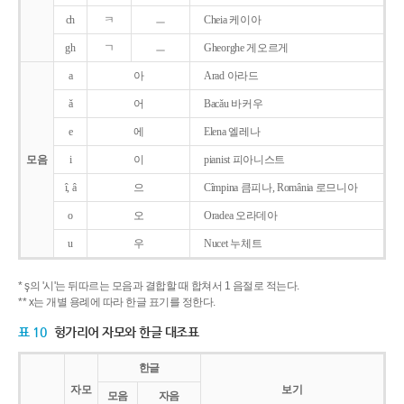
ch
ㅋ
ㅡ
Cheia 케이아
gh
ㄱ
ㅡ
Gheorghe 게오르게
a
아
Arad 아라드
ǎ
어
Bacǎu 바커우
e
에
Elena 엘레나
모음
i
이
pianist 피아니스트
î, â
으
Cîmpina 큼피나, România 로므니아
o
오
Oradea 오라데아
u
우
Nucet 누체트
* ş의 '시'는 뒤따르는 모음과 결합할 때 합쳐서 1 음절로 적는다.
** x는 개별 용례에 따라 한글 표기를 정한다.
표 10
헝가리어 자모와 한글 대조표
한글
자모
보기
모음
자음