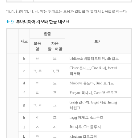
* lj, nj, š, j의 '리, 니, 시, 이'는 뒤따르는 모음과 결합할 때 합쳐서 1 음절로 적는다.
표 9
루마니아어 자모와 한글 대조표
한글
자모
보기
모음
자음
앞
앞ㆍ어말
b
ㅂ
브
bibliotecǎ 비블리오테커, alb 알브
Cîntec 큰테크, Cine 치네, facturǎ
c
ㅋ, ㅊ
ㄱ, 크
팍투러
d
ㄷ
드
Moldova 몰도바, Brad 브라드
f
ㅍ
프
Focşani 폭샤니, Cartof 카르토프
Galaţi 갈라치, Gigel 지젤, hering
g
ㄱ, ㅈ
그
헤린그
h
ㅎ
흐
haţeg 하체그, duh 두흐
j
ㅈ
지
Jiu 지우, Cluj 클루지
k
ㅋ
ㅡ
kilogram 킬로그람