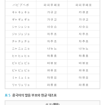
パ ピ プ ペ ポ
파 피 푸 페 포
파 피 푸 페 포
キャ キュ キョ
갸 규 교
캬 큐 쿄
ギャ ギュ ギョ
갸 규 교
갸 규 교
シャ シュ ショ
샤 슈 쇼
샤 슈 쇼
ジャ ジュ ジョ
자 주 조
자 주 조
チャ チュ チョ
자 주 조
차 추 초
ニャ ニュ ニョ
냐 뉴 뇨
냐 뉴 뇨
ヒャ ヒュ ヒョ
햐 휴 효
햐 휴 효
ビャ ビュ ビョ
뱌 뷰 뵤
뱌 뷰 뵤
ピャ ピュ ピョ
퍄 퓨 표
퍄 퓨 표
ミャ ミュ ミョ
먀 뮤 묘
먀 뮤 묘
リャ リュ リョ
랴 류 료
랴 류 료
표 5
중국어의 발음 부호와 한글 대조표
성 모 (聲母)