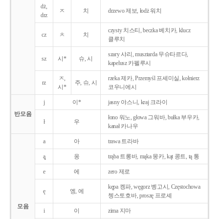
dż,
ㅈ
치
drzewo 제보, łodż 워치
drz
czysty 치스티, beczka 베치카, klucz
cz
ㅊ
치
클루치
szary 샤리, musztarda 무슈타르다,
sz
시*
슈, 시
kapelusz 카펠루시
ㅈ,
rzeka 제카, Przemyśl 프셰미실, kołnierz
rz
주, 슈, 시
시*
코우니에시
j
이*
jasny 야스니, kraj 크라이
반모음
łono 워노, głowa 그워바, bułka 부우카,
ł
우
kanał 카나우
a
아
trawa 트라바
ą̨
옹
trąba 트롱바, mąka 몽카, kąt 콩트, tą 통
e
에
zero 제로
kępa 켕파, węgorz 벵고시, Częstochowa
ę
엥, 에
쳉스토호바, proszę 프로셰
모음
i
이
zima 지마