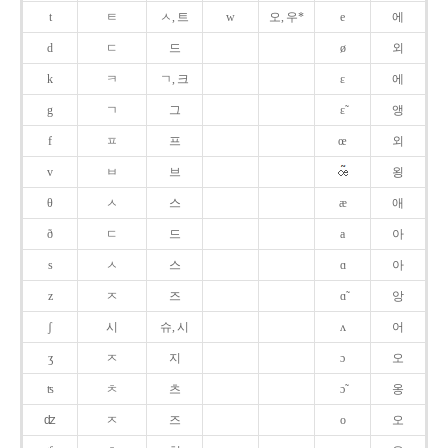
t
ㅌ
ㅅ, 트
w
오, 우*
e
에
d
ㄷ
드
ø
외
k
ㅋ
ㄱ, 크
ɛ
에
g
ㄱ
그
ɛ̃
앵
f
ㅍ
프
œ
외
v
ㅂ
브
욍
θ
ㅅ
스
æ
애
ð
ㄷ
드
a
아
s
ㅅ
스
ɑ
아
z
ㅈ
즈
ɑ̃
앙
ʃ
시
슈, 시
ʌ
어
ʒ
ㅈ
지
ɔ
오
ʦ
ㅊ
츠
ɔ̃
옹
ʣ
ㅈ
즈
o
오