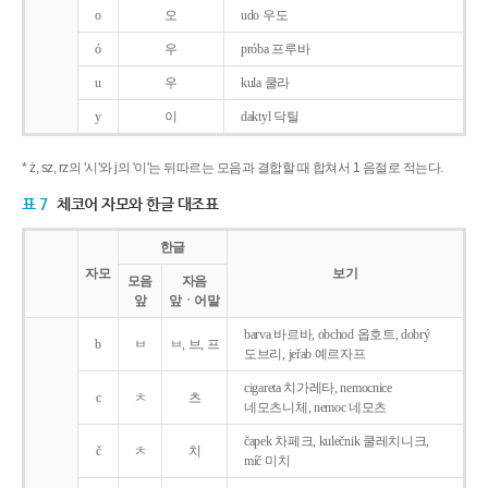
o
오
udo 우도
ó
우
próba 프루바
u
우
kula 쿨라
y
이
daktyl 닥틸
* ż, sz, rz의 '시'와 j의 '이'는 뒤따르는 모음과 결합할 때 합쳐서 1 음절로 적는다.
표 7
체코어 자모와 한글 대조표
한글
자모
보기
모음
자음
앞
앞ㆍ어말
barva 바르바, obchod 옵호트, dobrý
b
ㅂ
ㅂ, 브, 프
도브리, jeřab 예르자프
cigareta 치가레타, nemocnice
c
ㅊ
츠
네모츠니체, nemoc 네모츠
čapek 차페크, kulečnik 쿨레치니크,
č
ㅊ
치
míč 미치