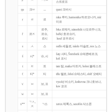
스트로프
qu
크ㅂ
ㅡ
quasi 크바시
ruka 루카, harmonika 하르모니카, mír
r
ㄹ
르
미르
르주,
řeka 르제카, námořník 나모르주니크,
ř
르ㅈ
르슈,
hořký 호르슈키,
르시
kouř 코우르시
s
ㅅ
스
sedlo 세들로, máslo 마슬로, nos 노스
šaty 샤티, Šternberk 슈테른베르크,
š
시*
슈, 시
koš 코시
t
ㅌ
트
tam 탐, matka 마트카, bolest 볼레스트
t'
티*
티
tělo 텔로, štěstí 슈테스티, obět' 오베티
vysoký 비소키, knihovna 크니호브나,
v
ㅂ
브, 프
kov 코프
w
ㅂ
브, 프
ㄱㅅ,
x**
ㄱ스
xerox 제록스, saxofón 삭소폰
ㅈ