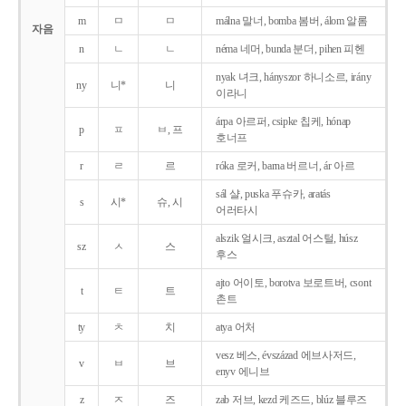
m
ㅁ
ㅁ
málna 말너, bomba 봄버, álom 알롬
자음
n
ㄴ
ㄴ
néma 네머, bunda 분더, pihen 피헨
nyak 녀크, hányszor 하니소르, irány
ny
니*
니
이라니
árpa 아르퍼, csipke 칩케, hónap
p
ㅍ
ㅂ, 프
호너프
r
ㄹ
르
róka 로커, barna 버르너, ár 아르
sál 샬, puska 푸슈카, aratás
s
시*
슈, 시
어러타시
alszik 얼시크, asztal 어스털, húsz
sz
ㅅ
스
후스
ajto 어이토, borotva 보로트버, csont
t
ㅌ
트
촌트
ty
ㅊ
치
atya 어처
vesz 베스, évszázad 에브사저드,
v
ㅂ
브
enyv 에니브
z
ㅈ
즈
zab 저브, kezd 케즈드, blúz 블루즈