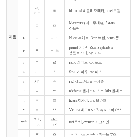
ㄹ,
l
ㄹ
bibliotecǎ 비블리오테커, hotel 호텔
ㄹㄹ
Maramureş 마라무레슈, Avram
m
ㅁ
ㅁ
아브람
자음
n
ㄴ
ㄴ, 느
Nucet 누체트, Bran 브란, pumn 품느
pianist 피아니스트, septembrie
p
ㅍ
ㅂ, 프
셉템브리에, cap 카프
r
ㄹ
르
radio 라디오, dor 도르
s
ㅅ
스
Sibiu 시비우, pas 파스
ş
시*
슈
şag 샤그, Mureş 무레슈
t
ㅌ
트
telefonist 텔레포니스트, bilet 빌레트
ţ
ㅊ
츠
ţigarǎ 치가러, braţ 브라츠
v
ㅂ
브
Victoria 빅토리아, Braşov 브라쇼브
ㄱㅅ,
크스,
x**
taxi 탁시, examen 에그자멘
그ㅈ
ㄱ스
z
ㅈ
즈
ziar 지아르, autobuz 아우토부즈