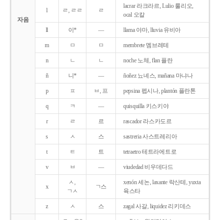
lacrar 라크라르, Lulio 룰리오,
l
ㄹ, ㄹㄹ
ㄹ
ocal 오칼
자음
ll
이*
―
llama 야마, lluvia 유비아
m
ㅁ
ㅁ
membrete 멤브레테
n
ㄴ
ㄴ
noche 노체, flan 플란
ñ
니*
―
ñoñez 뇨녜스, mañana 마냐나
p
ㅍ
ㅂ, 프
pepsina 펩시나, plantón 플란톤
q
ㅋ
―
quisquilla 키스키야
r
ㄹ
르
rascador 라스카도르
s
ㅅ
스
sastreria 사스트레리아
t
ㅌ
트
tetraetro 테트라에트로
v
ㅂ
―
viudedad 비우데다드
ㅅ,
xenón 세논, laxante 락산테, yuxta
x
ㄱ스
ㄱㅅ
육스타
z
ㅅ
스
zagal 사갈, liquidez 리키데스