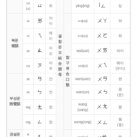
yu
위
ying
(ing)
잉
(u)
아
ai
wa
(ua)
와
이
에
ei
wo
(uo)
워
결
이
복운
합
複韻
운
아
ao
wai
(uai)
와이
모
오
합
結
어
구
웨이
合
ou
wei
(ui)
우
류
(우이)
韻
合
母
an
안
wan
(uan)
완
口
類
원
en
언
wen
(un)
(운)
부성운
附聲韻
wang
ang
앙
왕
(uang)
웡
eng
엉
weng
(ong)
(웅)
권설운
er