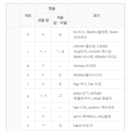
한글
자모
보기
자음
모음 앞
앞ㆍ어말
biz 비스, blandon 블란돈, braceo
b
ㅂ
브
브라세오
colcren 콜크렌, Cecilia
c
ㅋ, ㅅ
ㄱ, 크
세실리아, coccion 콕시온,
bistec 비스텍, dictado 딕타도
ch
ㅊ
―
chicharra 치차라
d
ㄷ
드
felicidad 펠리시다드
f
ㅍ
프
fuga 푸가, fran 프란
ganga 강가, geologia
g
ㄱ, ㅎ
그
헤올로히아, yungla 융글라
h
―
―
hipo 이포, quehacer 케아세르
j
ㅎ
―
jueves 후에베스, reloj 렐로
k
ㅋ
크
kapok 카포크