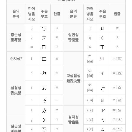
한어
한어
음의
주음
음의
주음
병음
한글
병음
한글
분류
부호
분류
부호
자모
자모
b
ㅂ
j
ㅈ
중순성
설면성
p
ㅍ
q
ㅊ
重脣聲
舌面聲
m
ㅁ
x
ㅅ
zh
순치성*
f
ㅍ
ㅈ [즈]
[zhi]
ch
d
ㄷ
ㅊ [츠]
교설첨성
[chi]
翹舌尖聲
sh
t
ㅌ
ㅅ [스]
설첨성
[shi]
舌尖聲
ㄖ
n
ㄴ
r [ri]
ㄹ [르]
l
ㄹ
z [zi]
ㅉ [쯔]
설치성
g
ㄱ
c [ci]
ㅊ [츠]
舌齒聲
설근성
k
ㅋ
s [si]
ㅆ [쓰]
舌根聲