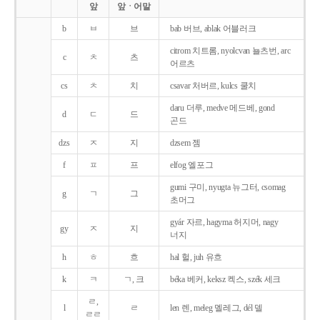
앞
앞ㆍ어말
b
ㅂ
브
bab 버브, ablak 어블러크
citrom 치트롬, nyolcvan 뇰츠번, arc
c
ㅊ
츠
어르츠
cs
ㅊ
치
csavar 처버르, kulcs 쿨치
daru 더루, medve 메드베, gond
d
ㄷ
드
곤드
dzs
ㅈ
지
dzsem 젬
f
ㅍ
프
elfog 엘포그
gumi 구미, nyugta 뉴그터, csomag
g
ㄱ
그
초머그
gyár 자르, hagyma 허지머, nagy
gy
ㅈ
지
너지
h
ㅎ
흐
hal 헐, juh 유흐
k
ㅋ
ㄱ, 크
béka 베커, keksz 켁스, szék 세크
ㄹ,
l
ㄹ
len 렌, meleg 멜레그, dél 델
ㄹㄹ