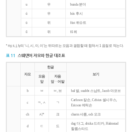
u
우
bunda 분더
ú
우
hús 후시
ü
위
füst 퓌슈트
ű
위
fű 퓌
* ny, s, j, ly의 ‘니, 시, 이, 이’는 뒤따르는 모음과 결합할 때 합쳐서 1 음절로 적는다.
표 11
스웨덴어 자모와 한글 대조표
한글
자모
보기
모음
자음
앞
앞ㆍ어말
b
ㅂ
ㅂ, 브
bal 발, snabbt 스납트, Jacob 야코브
Carlsson 칼손, Celsius 셀시우스,
c
ㅋ, ㅅ
ㄱ
Ericson 에릭손
ch
시*
크
charm 샤름, och 오크
dag 다그, dricka 드리카, Halmstad
d
ㄷ
드
할름스타드