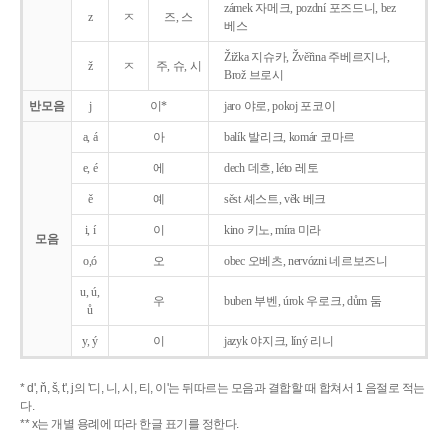
zámek 자메크, pozdní 포즈드니, bez
z
ㅈ
즈, 스
베스
Žižka 지슈카, Žvěřina 주베르지나,
ž
ㅈ
주, 슈, 시
Brož 브로시
반모음
j
이*
jaro 야로, pokoj 포코이
a, á
아
balík 발리크, komár 코마르
e, é
에
dech 데흐, léto 레토
ě
예
sěst 셰스트, věk 베크
i, í
이
kino 키노, míra 미라
모음
o,ó
오
obec 오베츠, nervózni 네르보즈니
u, ú,
우
buben 부벤, úrok 우로크, dům 둠
ů
y, ý
이
jazyk
야지크, líný 리니
* d', ň, š, t', j의 '디, 니, 시, 티, 이'는 뒤따르는 모음과 결합할 때 합쳐서 1 음절로 적는
다.
** x는 개별 용례에 따라 한글 표기를 정한다.