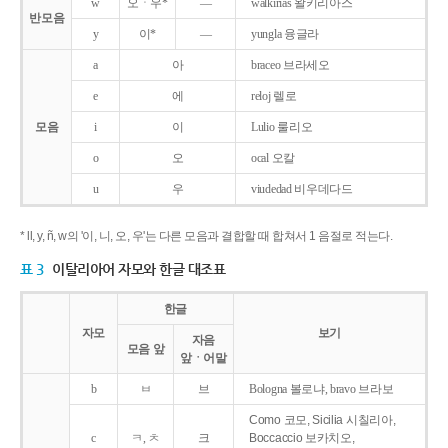
w
오ㆍ우*
―
walkirias 왈키리아스
반모음
y
이*
―
yungla 융글라
a
아
braceo 브라세오
e
에
reloj 렐로
모음
i
이
Lulio 룰리오
o
오
ocal 오칼
u
우
viudedad 비우데다드
* ll, y, ñ, w의 '이, 니, 오, 우'는 다른 모음과 결합할 때 합쳐서 1 음절로 적는다.
표 3
이탈리아어 자모와 한글 대조표
한글
자모
보기
자음
모음 앞
앞ㆍ어말
b
ㅂ
브
Bologna 볼로냐, bravo 브라보
Como 코모, Sicilia 시칠리아,
c
ㅋ, ㅊ
크
Boccaccio 보카치오,