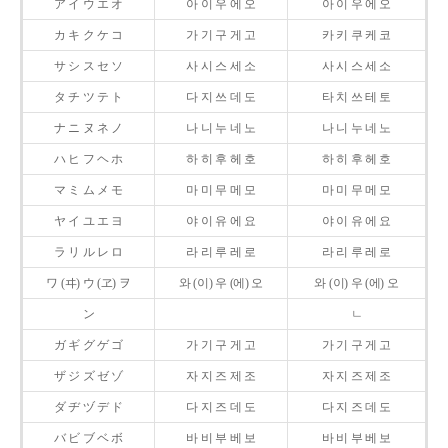
ア イ ウ エ オ
아 이 우 에 오
아 이 우 에 오
カ キ ク ケ コ
가 기 구 게 고
카 키 쿠 케 코
サ シ ス セ ソ
사 시 스 세 소
사 시 스 세 소
タ チ ツ テ ト
다 지 쓰 데 도
타 치 쓰 테 토
ナ ニ ヌ ネ ノ
나 니 누 네 노
나 니 누 네 노
ハ ヒ フ ヘ ホ
하 히 후 헤 호
하 히 후 헤 호
マ ミ ム メ モ
마 미 무 메 모
마 미 무 메 모
ヤ イ ユ エ ヨ
야 이 유 에 요
야 이 유 에 요
ラ リ ル レ ロ
라 리 루 레 로
라 리 루 레 로
ワ (ヰ) ウ (ヱ) ヲ
와 (이) 우 (에) 오
와 (이) 우 (에) 오
ン
ㄴ
ガ ギ グ ゲ ゴ
가 기 구 게 고
가 기 구 게 고
ザ ジ ズ ゼ ゾ
자 지 즈 제 조
자 지 즈 제 조
ダ ヂ ヅ デ ド
다 지 즈 데 도
다 지 즈 데 도
バ ビ ブ ベ ボ
바 비 부 베 보
바 비 부 베 보