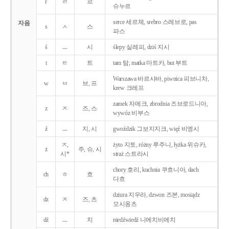
r
ㄹ
르
슈누르
serce 세르체, srebro 스레브로, pas
자음
s
ㅅ
스
파스
ś
ㅡ
시
ślepy 실레피, dziś 지시
t
ㅌ
트
tam 탐, matka 마트카, but 부트
Warszawa 바르샤바, piwnica 피브니차,
w
ㅂ
브, 프
krew 크레프
zamek 자메크, zbrodnia 즈브로드니아,
z
ㅈ
즈, 스
wywóz 비부스
ź
ㅡ
지, 시
gwoździk 그보지지크, więź 비엥시
ㅈ,
żyto 지토, różny 루주니, łyżka 위슈카,
ż
주, 슈, 시
시*
straż 스트라시
chory 호리, kuchnia 쿠흐니아, dach
ch
ㅎ
흐
다흐
dziura 지우라, dzwon 즈본, mosiądz
dz
ㅈ
즈, 츠
모시옹츠
dź
ㅡ
치
niedźwiedź 니에치비에치