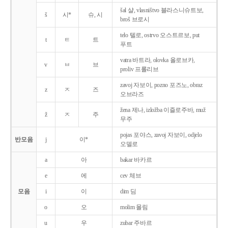
šal 샬, vlasništvo 블라스니슈트보,
š
시*
슈, 시
broš 브로시
telo 텔로, ostrvo 오스트르보, put
t
ㅌ
트
푸트
vatra 바트라, olovka 올로브카,
v
ㅂ
브
proliv 프롤리브
zavoj 자보이, pozno 포즈노, obraz
z
ㅈ
즈
오브라즈
žena 제나, izložba 이즐로주바, muž
ž
ㅈ
주
무주
pojas 포야스, zavoj 자보이, odjelo
반모음
j
이*
오델로
a
아
bakar 바카르
e
에
cev 체브
모음
i
이
dim 딤
o
오
molim 몰림
u
우
zubar 주바르