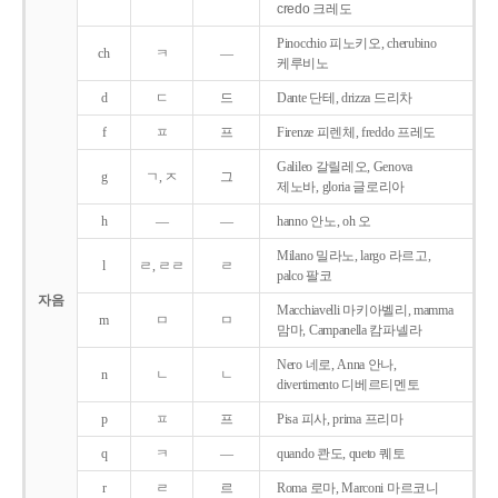
credo 크레도
Pinocchio 피노키오, cherubino
ch
ㅋ
―
케루비노
d
ㄷ
드
Dante 단테, drizza 드리차
f
ㅍ
프
Firenze 피렌체, freddo 프레도
Galileo 갈릴레오, Genova
g
ㄱ, ㅈ
그
제노바, gloria 글로리아
h
―
―
hanno 안노, oh 오
Milano 밀라노, largo 라르고,
l
ㄹ, ㄹㄹ
ㄹ
palco 팔코
자음
Macchiavelli 마키아벨리, mamma
m
ㅁ
ㅁ
맘마, Campanella 캄파넬라
Nero 네로, Anna 안나,
n
ㄴ
ㄴ
divertimento 디베르티멘토
p
ㅍ
프
Pisa 피사, prima 프리마
q
ㅋ
―
quando 콴도, queto 퀘토
r
ㄹ
르
Roma 로마, Marconi 마르코니