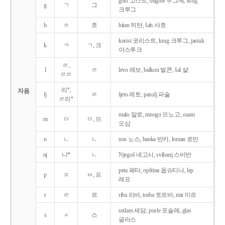
gost 고스트, dugme 두그메, krug
g
ㄱ
그
크루그
h
ㅎ
흐
hitan 히탄, šah 샤흐
korist 코리스트, krug 크루그, jastuk
k
ㅋ
ㄱ, 크
야스투크
ㄹ,
l
ㄹ
levo 레보, balkon 발콘, šal 샬
ㄹㄹ
리*,
자음
lj
ㄹ
ljeto 레토, pasulj 파술
ㄹ리*
malo 말로, mnogo 므노고, osam
m
ㅁ
ㅁ, 므
오삼
n
ㄴ
ㄴ
nos 노스, banka 반카, loman 로만
nj
니*
ㄴ
Njegoš 녜고시, svibanj 스비반
peta 페타, opština 옵슈티나, lep
p
ㅍ
ㅂ, 프
레프
r
ㄹ
르
riba 리바, torba 토르바, mir 미르
sedam 세담, posle 포슬레, glas
s
ㅅ
스
글라스