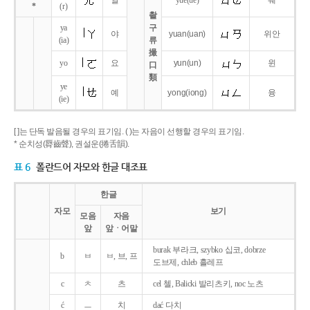
얼
yue
(ue)
웨
*
(r)
촬
ya
구
야
yuan
(uan)
위안
(ia)
류
撮
yo
요
yun
(un)
윈
口
類
ye
예
yong
(iong)
융
(ie)
[ ]는 단독 발음될 경우의 표기임. ( )는 자음이 선행할 경우의 표기임.
* 순치성(脣齒聲), 권설운(捲舌韻).
표 6
폴란드어 자모와 한글 대조표
한글
자모
보기
모음
자음
앞
앞ㆍ어말
burak 부라크, szybko 십코, dobrze
b
ㅂ
ㅂ, 브, 프
도브제, chleb 흘레프
c
ㅊ
츠
cel 첼, Balicki 발리츠키, noc 노츠
ć
ㅡ
치
dać 다치