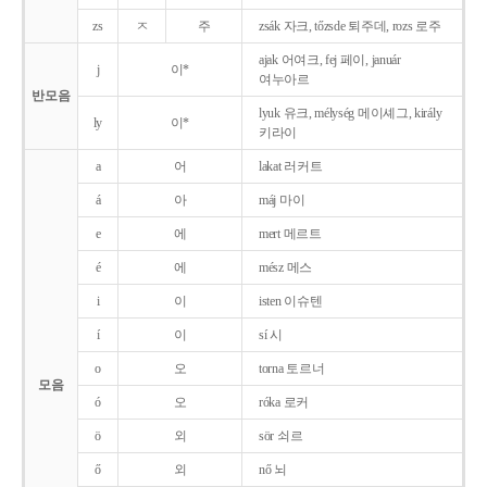
zs
ㅈ
주
zsák 자크, tőzsde 퇴주데, rozs 로주
ajak 어여크, fej 페이, január
j
이*
여누아르
반모음
lyuk 유크, mélység 메이셰그, király
ly
이*
키라이
a
어
lakat 러커트
á
아
máj 마이
e
에
mert 메르트
é
에
mész 메스
i
이
isten 이슈텐
í
이
sí 시
o
오
torna 토르너
모음
ó
오
róka 로커
ö
외
sör 쇠르
ő
외
nő 뇌