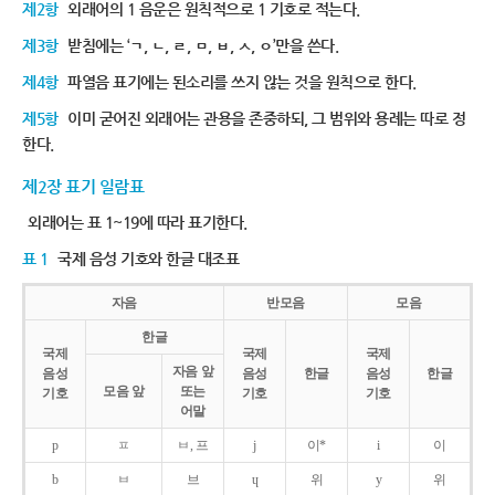
제2항
외래어의 1 음운은 원칙적으로 1 기호로 적는다.
제3항
받침에는 ‘ㄱ, ㄴ, ㄹ, ㅁ, ㅂ, ㅅ, ㅇ’만을 쓴다.
제4항
파열음 표기에는 된소리를 쓰지 않는 것을 원칙으로 한다.
제5항
이미 굳어진 외래어는 관용을 존중하되, 그 범위와 용례는 따로 정
한다.
제2장 표기 일람표
외래어는 표 1~19에 따라 표기한다.
표 1
국제 음성 기호와 한글 대조표
자음
반모음
모음
한글
국제
국제
국제
자음 앞
음성
음성
한글
음성
한글
모음 앞
또는
기호
기호
기호
어말
p
ㅍ
ㅂ, 프
j
이*
i
이
b
ㅂ
브
ɥ
위
y
위