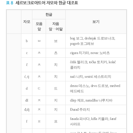
표 8
세르보크로아트어 자모와 한글 대조표
한글
자모
보기
모음
자음
앞
앞ㆍ어말
bog 보그, drobnjak 드로브냐크,
b
ㅂ
브
pogreb 포그레브
c
ㅊ
츠
cigara 치가라, novac 노바츠
čelik 첼리크, točka 토치카, kolač
č
ㅊ
치
콜라치
ć, tj
ㅊ
치
naći 나치, sestrić 세스트리치
desno 데스노, drvo 드르보, medved
d
ㄷ
드
메드베드
dž
ㅈ
지
džep 제프, narudžba 나루지바
đ,dj
ㅈ
지
Ðurađ 주라지
fasada 파사다, kifla 키플라, šaraf
f
ㅍ
프
샤라프