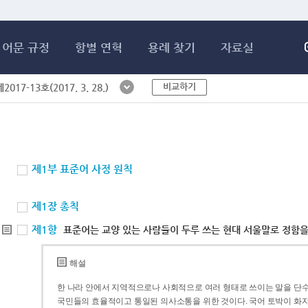
메인콘텐츠 바로가기
어문 규정
항별 연혁
용례 찾기
자료실
비교하기
017-13호(2017. 3. 28.)
제1부 표준어 사정 원칙
제1장 총칙
제1항
표준어는 교양 있는 사람들이 두루 쓰는 현대 서울말로 정함을
해설
한 나라 안에서 지역적으로나 사회적으로 여러 형태로 쓰이는 말을 단수
국민들의 효율적이고 통일된 의사소통을 위한 것이다. 국어 토박이 화자