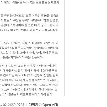
러 형태나 발음 중 하나 혹은 둘을 표준형으로 제
을 규정한 것이므로, 표준어 규정은 한글 맞춤법
법과 표준어 규정을 뚜렷이 구별하지 않고 한글 맞
 규정에 귀속되어야 할 만한 예가 많이 포함되어
의도에서 비롯된 것이다. 이 표준어 규정 제1항에
. 교양이란 ‘학문, 지식, 사회생활을 바탕으로 이
을 말한다. 물론 교양 있는 사람이라도 비어, 속
 할 수 있다. 그러나 비어, 속어, 은어 등은 표
 사용을 자제하여야 하는 말들이다.
’는 단순히 시간적으로 현재란 뜻이 아니라 역사적
 시대 구분과는 달리 언어 사용에서 현대를 구분
로 간주되곤 하나, 21세기가 상당히 진행된 현재
 시대에 최대 4세대가 공존할 수 있으므로 세대 간
는 말들이 한 시대에 쓰일 수 있다. 그러므로 현대
. 그러나 이러한 시간 인식은 ‘현대’ 개념의 모
’는 국어 언중들의 직관으로 이해하여야 한다.
용어적 성격을 가장 크게 드러내 주는 기준이다.
: 02-2669-9737
개발지원(Open API)