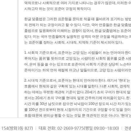
역적으로나 사회적으로 여러 가지로 나타나는 경우가 많은데, 이러한 여
시하고자 하는 것이 표준어 규정의 목적이다.
한글 맞춤법은 그러한 표준형을 문자로 적을 때 올바르게 표기하는 방법
의 전제가 되는 규정이라고 할 수 있다. 다만, 국어 언중들은 한글 맞춤
춤법으로 일원화하여 이해하는 경향이 있어서, 한글 맞춤법에는 표준어
있다. 이는 국어 언중들에게 실용적인 성격의 어문 규정을 제공하려는 
는 표준어를 정하는 사회적, 시대적, 지역적 기준이 제시되어 있다.
1. 사회적 기준으로서, 표준어는 교양 있는 사람들이 쓰는 언어여야 한다
루어지는 품위’를 뜻하므로 교양 있는 사람이란 사회적 품위를 갖춘 사람
어, 은어 등을 쓸 수는 있으므로 표준어의 사회적 기준은 상당히 느슨하다고
준어이기는 하되 언어 예절에 어긋난 말들이므로, 교양 있는 사람이라면
2. 시대적 기준으로서, 표준어는 현대의 언어여야 한다. 여기서 ‘현대
흐름에서 현재와 같은 구획에 있는 시대를 말한다. 다른 사회적, 경제적
하는 데에는 뚜렷한 객관적 기준이 없다. 20세기 초의 구어가 현대의 말
로서는 20세기 초의 구어를 현대의 말로 간주하기에 어려움이 있다. 한
시간 차를 30년 남짓으로 잡으면 넉넉잡아 100년 정도의 시간 차가 있
를 100년 전으로부터 현재 시점까지의 기간으로 규정할 수도 있을 것이다
호함 때문에 편의상 행할 수 있는 것일 뿐 객관적인 것은 아니다. ‘현대
3. 지역적 기준으로서, 표준어는 서울말이어야 한다. 이는 표준어의 공
154(방화3동 827)
대표 전화: 02-2669-9775(평일 09:00~18:00)
전송