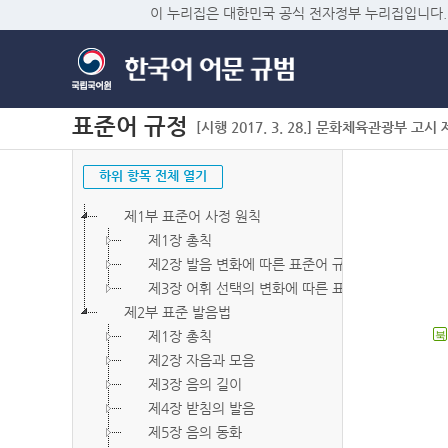
이 누리집은 대한민국 공식 전자정부 누리집입니다.
표준어 규정
[시행 2017. 3. 28.] 문화체육관광부 고시 제2
하위 항목 전체 열기
제1부 표준어 사정 원칙
제1장 총칙
제2장 발음 변화에 따른 표준어 규정
제3장 어휘 선택의 변화에 따른 표준어 규정
제2부 표준 발음법
제1장 총칙
북
제2장 자음과 모음
제3장 음의 길이
제4장 받침의 발음
제5장 음의 동화