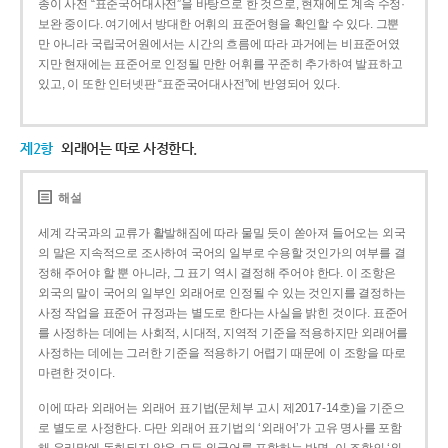
종이 사전 “표준국어대사전”을 바탕으로 한 것으로, 현재에도 계속 수정·
보완 중이다. 여기에서 방대한 어휘의 표준어형을 확인할 수 있다. 그뿐
만 아니라 국립국어원에서는 시간의 흐름에 따라 과거에는 비표준어였
지만 현재에는 표준어로 인정될 만한 어휘를 꾸준히 추가하여 발표하고
있고, 이 또한 인터넷판 “표준국어대사전”에 반영되어 있다.
제2항
외래어는 따로 사정한다.
해설
세계 각국과의 교류가 활발해짐에 따라 물밀 듯이 쏟아져 들어오는 외국
의 말은 지속적으로 조사하여 국어의 일부로 수용할 것인가의 여부를 결
정해 주어야 할 뿐 아니라, 그 표기 역시 결정해 주어야 한다. 이 조항은
외국의 말이 국어의 일부인 외래어로 인정될 수 있는 것인지를 결정하는
사정 작업을 표준어 규정과는 별도로 한다는 사실을 밝힌 것이다. 표준어
를 사정하는 데에는 사회적, 시대적, 지역적 기준을 적용하지만 외래어를
사정하는 데에는 그러한 기준을 적용하기 어렵기 때문에 이 조항을 따로
마련한 것이다.
이에 따라 외래어는 외래어 표기법(문체부 고시 제2017-14호)을 기준으
로 별도로 사정한다. 다만 외래어 표기법의 ‘외래어’가 고유 명사를 포함