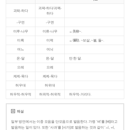
괴퍅-하다/괴팩-
괴팍-하다
하다
-구먼
-구면
미루-나무
미류-나무
←美柳~.
미륵
미력
←彌勒. ~보살, ~불, 돌~.
여느
여늬
온-달
왼-달
만 한 달.
으레
으례
케케-묵다
켸켸-묵다
허우대
허위대
허우적-허우적
허위적-허위적
허우적-거리다.
해설
일부 방언에서는 이중 모음을 단모음으로 발음한다. 가령 ‘벼’를 [베]라고
발음하는 일이 있다. 또한 ‘사과’를 [사가]로 발음하는 것과 같이 ‘ㅚ, ㅟ,