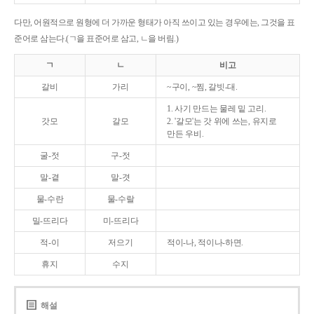
다만, 어원적으로 원형에 더 가까운 형태가 아직 쓰이고 있는 경우에는, 그것을 표
준어로 삼는다.(ㄱ을 표준어로 삼고, ㄴ을 버림.)
ㄱ
ㄴ
비고
갈비
가리
~구이, ~찜, 갈빗-대.
1. 사기 만드는 물레 밑 고리.
갓모
갈모
2. '갈모'는 갓 위에 쓰는, 유지로
만든 우비.
굴-젓
구-젓
말-곁
말-겻
물-수란
물-수랄
밀-뜨리다
미-뜨리다
적-이
저으기
적이-나, 적이나-하면.
휴지
수지
해설