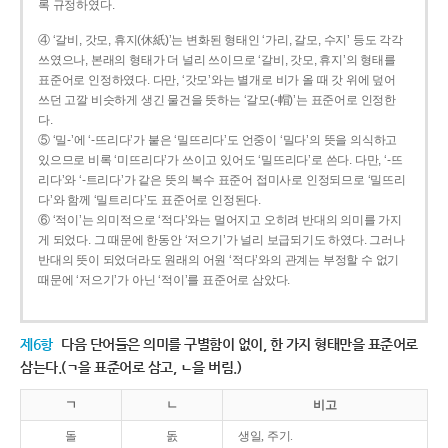
록 규정하였다.
④ ‘갈비, 갓모, 휴지(休紙)’는 변화된 형태인 ‘가리, 갈모, 수지’ 등도 각각
쓰였으나, 본래의 형태가 더 널리 쓰이므로 ‘갈비, 갓모, 휴지’의 형태를
표준어로 인정하였다. 다만, ‘갓모’와는 별개로 비가 올 때 갓 위에 덮어
쓰던 고깔 비슷하게 생긴 물건을 뜻하는 ‘갈모(-帽)’는 표준어로 인정한
다.
⑤ ‘밀-’에 ‘-뜨리다’가 붙은 ‘밀뜨리다’도 언중이 ‘밀다’의 뜻을 의식하고
있으므로 비록 ‘미뜨리다’가 쓰이고 있어도 ‘밀뜨리다’로 쓴다. 다만, ‘-뜨
리다’와 ‘-트리다’가 같은 뜻의 복수 표준어 접미사로 인정되므로 ‘밀뜨리
다’와 함께 ‘밀트리다’도 표준어로 인정된다.
⑥ ‘적이’는 의미적으로 ‘적다’와는 멀어지고 오히려 반대의 의미를 가지
게 되었다. 그 때문에 한동안 ‘저으기’가 널리 보급되기도 하였다. 그러나
반대의 뜻이 되었더라도 원래의 어원 ‘적다’와의 관계는 부정할 수 없기
때문에 ‘저으기’가 아닌 ‘적이’를 표준어로 삼았다.
제6항
다음 단어들은 의미를 구별함이 없이, 한 가지 형태만을 표준어로
삼는다.(ㄱ을 표준어로 삼고, ㄴ을 버림.)
ㄱ
ㄴ
비고
돌
돐
생일, 주기.