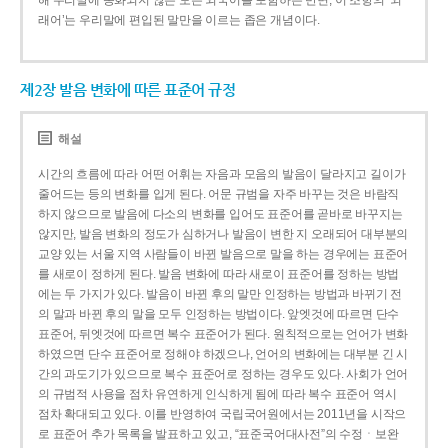
해 우리말에 동화되지 않은 모든 외국어를 포함하는 반면, 이 조항의 ‘외
래어’는 우리말에 편입된 말만을 이르는 좁은 개념이다.
제2장 발음 변화에 따른 표준어 규정
해설
시간의 흐름에 따라 어떤 어휘는 자음과 모음의 발음이 달라지고 길이가
줄어드는 등의 변화를 입게 된다. 어문 규범을 자주 바꾸는 것은 바람직
하지 않으므로 발음에 다소의 변화를 입어도 표준어를 곧바로 바꾸지는
않지만, 발음 변화의 정도가 심하거나 발음이 변한 지 오래되어 대부분의
교양 있는 서울 지역 사람들이 바뀐 발음으로 말을 하는 경우에는 표준어
를 새로이 정하게 된다. 발음 변화에 따라 새로이 표준어를 정하는 방법
에는 두 가지가 있다. 발음이 바뀐 후의 말만 인정하는 방법과 바뀌기 전
의 말과 바뀐 후의 말을 모두 인정하는 방법이다. 앞엣것에 따르면 단수
표준어, 뒤엣것에 따르면 복수 표준어가 된다. 원칙적으로는 언어가 변화
하였으면 단수 표준어로 정해야 하겠으나, 언어의 변화에는 대부분 긴 시
간의 과도기가 있으므로 복수 표준어로 정하는 경우도 있다. 사회가 언어
의 규범적 사용을 점차 유연하게 인식하게 됨에 따라 복수 표준어 역시
점차 확대되고 있다. 이를 반영하여 국립국어원에서는 2011년을 시작으
로 표준어 추가 목록을 발표하고 있고, “표준국어대사전”의 수정ㆍ보완