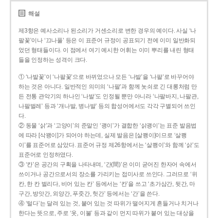
해설
제3항은 예사소리나 된소리가 거센소리로 변한 경우의 예이다. 사실 ‘나
팔꽃’이나 ‘끄나풀’ 등은 이 표준어 규정이 공표되기 전에 이미 일반화되
었던 형태들이다. 이 점에서 여기 예시한 어휘는 이미 뿌리를 내린 형태
들을 인정하는 성격이 크다.
① ‘나발꽃’이 ‘나팔꽃’으로 바뀌었으나 모든 ‘나발’을 ‘나팔’로 바꾸어야
하는 것은 아니다. 일반적인 의미의 ‘나팔’과 함께 놋쇠로 긴 대롱처럼 만
든 전통 관악기의 하나인 ‘나발’도 인정될 뿐만 아니라 ‘나팔바지, 나팔관,
나팔벌레’ 등과 ‘개나발, 병나발’ 등의 합성어에서도 각각 구별되어 쓰인
다.
② 동물 ‘삵’과 ‘고양이’의 준말인 ‘괭이’가 결합한 ‘삵괭이’는 표준 발음법
에 따라 [삭꽹이]가 되어야 하는데, 실제 발음은 [살쾡이]이므로 ‘살쾡
이’를 표준어로 삼았다. 표준어 규정 제26항에서는 ‘살쾡이’와 함께 ‘삵’도
표준어로 인정하였다.
③ ‘칸’은 공간의 구획을 나타내며, ‘간(間)’은 이미 굳어진 한자어 속에서
쓰이거나 공간으로서의 장소를 가리키는 접미사로 쓰인다. 그러므로 ‘위
칸, 한 칸 벌리다, 비어 있는 칸’ 등에서는 ‘칸’을 쓰고 ‘초가삼간, 뒷간, 마
구간, 방앗간, 외양간, 푸줏간, 헛간’ 등에서는 ‘간’을 쓴다.
④ ‘털다’는 달려 있는 것, 붙어 있는 것 따위가 떨어지게 흔들거나 치거나
한다는 뜻으로, 주로 ‘옷, 이불’ 등과 같이 먼지 따위가 붙어 있는 대상을