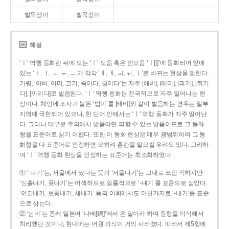
발목쟁이
발목장이
해설
‘ㅣ’ 역행 동화란 뒤에 오는 ‘ㅣ’ 모음 혹은 반모음 ‘ㅣ[j]’에 동화되어 앞에
있는 ‘ㅏ, ㅓ, ㅗ, ㅜ, ㅡ’가 각각 ‘ㅐ, ㅔ, ㅚ, ㅟ, ㅣ’로 바뀌는 현상을 말한다.
가령, ‘아비, 어미, 고기, 죽이다, 끓이다’는 자주 [애비], [에미], [괴기], [쥐기
다], [끼리다]로 발음된다. ‘ㅣ’ 역행 동화는 전국적으로 자주 일어나는 현
상이다. 체언에 조사가 붙은 ‘밥이’를 [배비]와 같이 발음하는 경우는 일부
지역에 국한되어 있으나, 한 단어 안에서는 ‘ㅣ’ 역행 동화가 자주 일어난
다. 그러나 대부분 주의해서 발음하면 피할 수 있는 발음이므로 그 동화
형을 표준어로 삼기 어렵다. 또한 이 동화 현상은 매우 광범위하여 그 동
화형을 다 표준어로 인정하면 오히려 혼란을 일으킬 우려도 있다. 그리하
여 ‘ㅣ’ 역행 동화 현상을 인정하는 표준어는 최소화하였다.
① ‘-나기’는, 서울에서 났다는 뜻의 ‘서울나기’는 그대로 쓰임 직하지만
‘신출나기, 풋나기’는 어색하므로 일률적으로 ‘-내기’를 표준으로 삼았다.
‘여간내기, 보통내기, 새내기’ 등의 어휘에서도 마찬가지로 ‘-내기’를 표준
으로 삼는다.
② ‘남비’는 종래 일본어 ‘나베[鍋]’에서 온 말이라 하여 원형을 의식해서
처리했던 것이나, 현대에는 어원 의식이 거의 사라졌다. 따라서 제5항에