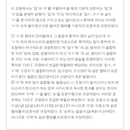
이 조항에서는 ‘암’과 ‘수’를 구별하여 쓸 때의 기본적 표준어는 ‘암’과
‘수’임을 분명히 밝혔다. ‘암’과 ‘수’는 역사적으로 ‘암ㅎ, 수ㅎ’과 같이
‘ㅎ’을 맨 마지막 음으로 가지고 있는 말이었으나 현대에 와서는 이러한
‘ㅎ’이 모두 떨어졌으므로 떨어진 형태를 기본적인 표준어로 규정하였다.
① ‘ㅎ’은 현대의 단어들에도 그 발음의 흔적이 많이 남아 있는데, 이
‘ㅎ’이 뒤의 예사소리와 결합하면 거센소리로 축약되는 일이 흔하여 이
조항에서 부가적으로 규정하였다. 즉 ‘암ㅎ’에 ‘개, 닭, 병아리’가 결합하
면 각각 ‘암캐, 암탉, 암평아리’가 되고 ‘수ㅎ’에 ‘개, 닭, 병아리’가 결합하
면 각각 ‘수캐, 수탉, 수평아리’가 되는 언어 현실을 존중하였다. 이러한
축약은 ‘다만 1’ 규정에서 언급한 예들에만 해당되는 것이므로 ‘암ㅎ, 수
ㅎ’에 ‘고양이’가 결합하더라도 ‘암고양이, 수고양이’와 같은 형태가 표준
어가 된다. 발음도 [암고양이], [수고양이]가 표준 발음이다.
② ‘수’와 뒤의 말이 결합할 때, 발음상 [ㄴ(ㄴ)] 첨가가 일어나거나 뒤의 예
사소리가 된소리가 되는 경우 사이시옷과 유사한 효과를 보이는 것이라
판단하여 ‘수’에 ‘ㅅ’을 붙인 ‘숫’을 표준어형으로 규정하였다. 이러한 경
우에는 ‘다만 2’ 규정에서 언급한 예들만 해당한다. ‘숫양, 숫염소’는 발음
이 [순냥], [순념소]이지 [수양], [수염소]가 아니므로 ‘수양, 수염소’와 같은
형태를 비표준어로 규정하였다. 또 ‘숫쥐’는 발음이 [숟쮜]이지 [수쥐]가
아니므로 ‘수쥐’와 같은 형태를 비표준어로 규정하였다.