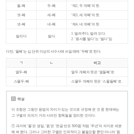
둘-째
두-째
‘제2, 두 개째’의 뜻.
셋-째
세-째
‘제3, 세 개째’의 뜻.
넷-째
네-째
‘제4, 네 개째’의 뜻.
1. 빌려주다, 빌려 오다.
빌리다
빌다
2. ‘용서를 빌다’는 ‘빌다’임.
다만, ‘둘째’는 십 단위 이상의 서수사에 쓰일 때에 ‘두째’로 한다.
ㄱ
ㄴ
비고
열두-째
열두 개째의 뜻은 ‘열둘째’로.
스물두-째
스물두 개째의 뜻은 ‘스물둘째’로.
해설
이 조항은 그동안 용법의 차이가 있는 것으로 규정해 온 것 중 현재에는
그 구별의 의의가 거의 사라진 항목들을 정리한 것이다.
① 과거에 ‘돌’은 생일, ‘돐’은 ‘한글 반포 500돐’처럼 ‘주년’의 의미로 세분
해 써 왔다. 그러나 그러한 구별은 인위적이고 불필요할 뿐만 아니라 ‘돐