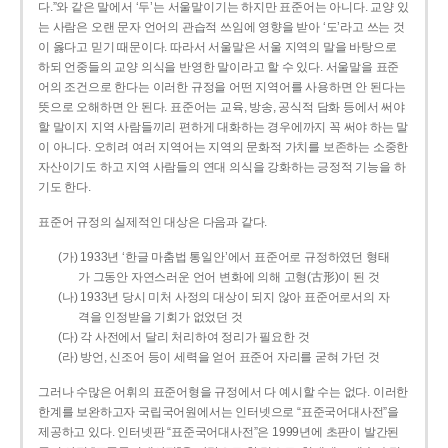
다.”와 같은 말에서 ‘두’는 서울말이기는 하지만 표준어는 아니다. 교양 있
는 사람은 오랜 문자 언어의 관습적 쓰임에 영향을 받아 ‘도’라고 쓰는 것
이 옳다고 믿기 때문이다. 따라서 서울말은 서울 지역의 말을 바탕으로
하되 언중들의 교양 의식을 반영한 말이라고 할 수 있다. 서울말을 표준
어의 조건으로 한다는 이러한 규정을 어떤 지역어를 사용하면 안 된다는
뜻으로 오해하면 안 된다. 표준어는 교육, 방송, 공식적 담화 등에서 써야
할 말이지 지역 사람들끼리 편하게 대화하는 경우에까지 꼭 써야 하는 말
이 아니다. 오히려 여러 지역어는 지역의 문화적 가치를 보존하는 소중한
자산이기도 하고 지역 사람들의 연대 의식을 강화하는 긍정적 기능을 하
기도 한다.
표준어 규정의 실제적인 대상은 다음과 같다.
(가) 1933년 ‘한글 마춤법 통일안’에서 표준어로 규정하였던 형태
가 그동안 자연스러운 언어 변화에 의해 고형(古形)이 된 것
(나) 1933년 당시 미처 사정의 대상이 되지 않아 표준어로서의 자
격을 인정받을 기회가 없었던 것
(다) 각 사전에서 달리 처리하여 정리가 필요한 것
(라) 방언, 신조어 등이 세력을 얻어 표준어 자리를 굳혀 가던 것
그러나 수많은 어휘의 표준어형을 규정에서 다 예시할 수는 없다. 이러한
한계를 보완하고자 국립국어원에서는 인터넷으로 “표준국어대사전”을
제공하고 있다. 인터넷판 “표준국어대사전”은 1999년에 초판이 발간된