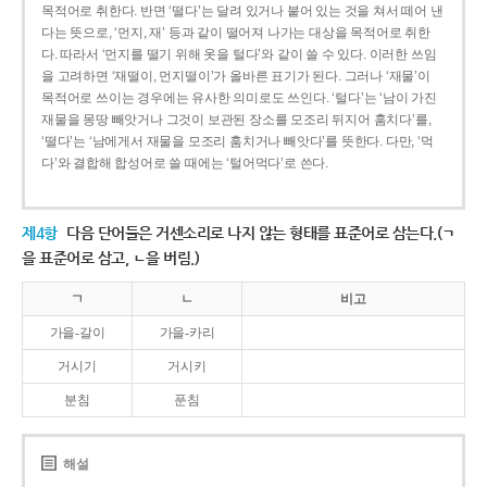
목적어로 취한다. 반면 ‘떨다’는 달려 있거나 붙어 있는 것을 쳐서 떼어 낸
다는 뜻으로, ‘먼지, 재’ 등과 같이 떨어져 나가는 대상을 목적어로 취한
다. 따라서 ‘먼지를 떨기 위해 옷을 털다’와 같이 쓸 수 있다. 이러한 쓰임
을 고려하면 ‘재떨이, 먼지떨이’가 올바른 표기가 된다. 그러나 ‘재물’이
목적어로 쓰이는 경우에는 유사한 의미로도 쓰인다. ‘털다’는 ‘남이 가진
재물을 몽땅 빼앗거나 그것이 보관된 장소를 모조리 뒤지어 훔치다’를,
‘떨다’는 ‘남에게서 재물을 모조리 훔치거나 빼앗다’를 뜻한다. 다만, ‘먹
다’와 결합해 합성어로 쓸 때에는 ‘털어먹다’로 쓴다.
제4항
다음 단어들은 거센소리로 나지 않는 형태를 표준어로 삼는다.(ㄱ
을 표준어로 삼고, ㄴ을 버림.)
ㄱ
ㄴ
비고
가을-갈이
가을-카리
거시기
거시키
분침
푼침
해설