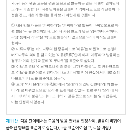
ㅘ, ㅝ’ 등의 원순 모음을 평순 모음으로 발음하는 일은 더 흔히 일어난다.
그러나 이 조항에서 다룬 단어들은 표준어 지역에서도 모음의 단순화 과
정을 겪고, 애초의 형태는 들어 보기 어렵게 된 것들이다.
① 사용 빈도가 높은 ‘괴퍅하다’는 ‘괴팍하다’로 발음이 바뀌었으므로 바
뀐 발음 ‘팍’을 인정하였다. 그러나 사용 빈도가 낮은 ‘강퍅하다, 퍅하다,
퍅성’ 등에서의 ‘퍅’은 ‘팍’으로 발음되지 않으므로 ‘퍅’이 아직도 표준어
형이다.
② ‘미류나무’는 버드나무의 한 종류이므로 ‘미류’는 어원적으로 분명히
버드나무의 의미를 담고 있는 ‘미류(美柳)’인데 이제 ‘미류’라고 발음하는
경우가 거의 없기 때문에 ‘미루나무’를 표준어로 삼았다.
③ ‘여느’도 원래 ‘여늬’였으나 이중 모음 ‘ㅢ’가 단모음 ‘ㅡ’로 변하였으므
로 ‘여느’를 표준어로 삼았다. ‘늬나노’의 ‘늬’도 언어 현실에서 [니]로 소리
나므로 ‘니나노’를 표준어로 삼는다.
④ ‘으례’ 역시 원래 ‘의례(依例)’에서 ‘으례’가 되었던 것인데 ‘례’의 발음
이 ‘레’로 바뀌었으므로 ‘으레’를 표준어로 삼았다. 한편 부사 ‘으레’에 다
시 ‘-이/-히’가 붙은 ‘으레이, 으레히’가 같은 뜻으로 쓰이는 일이 많은데,
이는 인정하지 않는다.
제11항
다음 단어에서는 모음의 발음 변화를 인정하여, 발음이 바뀌어
굳어진 형태를 표준어로 삼는다.(ㄱ을 표준어로 삼고, ㄴ을 버림.)