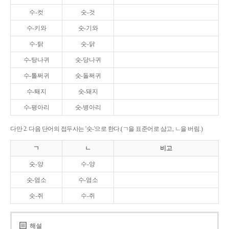
수-컷
숫-것
수-키와
숫-기와
수-탉
숫-닭
수-탕나귀
숫-당나귀
수-톨쩌귀
숫-돌쩌귀
수-퇘지
숫-돼지
수-평아리
숫-병아리
다만 2. 다음 단어의 접두사는 '숫-'으로 한다.(ㄱ을 표준어로 삼고, ㄴ을 버림.)
ㄱ
ㄴ
비고
숫-양
수-양
숫-염소
수-염소
숫-쥐
수-쥐
해설