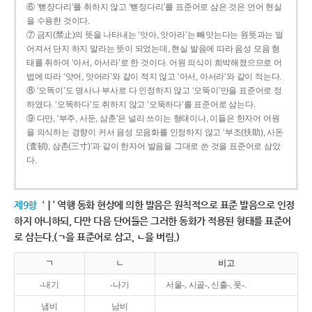
⑥ ‘뻗장다리’를 취하지 않고 ‘뻗정다리’를 표준어로 삼은 것은 언어 현실
을 수용한 것이다.
⑦ 금지(禁止)의 뜻을 나타내는 ‘앗아, 앗아라’는 빼앗는다는 원뜻과는 멀
어져서 단지 하지 말라는 뜻이 되었는데, 현실 발음에 따라 음성 모음 형
태를 취하여 ‘아서, 아서라’로 한 것이다. 어원 의식이 희박해졌으므로 어
법에 따라 ‘앗어, 앗어라’와 같이 적지 않고 ‘아서, 아서라’와 같이 적는다.
⑧ ‘오똑이’도 명사나 부사로 다 인정하지 않고 ‘오뚝이’만을 표준어로 정
하였다. ‘오똑하다’도 취하지 않고 ‘오뚝하다’를 표준어로 삼는다.
⑨ 다만, ‘부주, 사둔, 삼춘’은 널리 쓰이는 형태이나, 이들은 한자어 어원
을 의식하는 경향이 커서 음성 모음화를 인정하지 않고 ‘부조(扶助), 사돈
(査頓), 삼촌(三寸)’과 같이 한자어 발음을 그대로 쓴 것을 표준어로 삼았
다.
제9항
‘ㅣ’ 역행 동화 현상에 의한 발음은 원칙적으로 표준 발음으로 인정
하지 아니하되, 다만 다음 단어들은 그러한 동화가 적용된 형태를 표준어
로 삼는다.(ㄱ을 표준어로 삼고, ㄴ을 버림.)
ㄱ
ㄴ
비고
-내기
-나기
서울-, 시골-, 신출-, 풋-.
냄비
남비