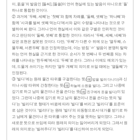
이, 돐을’의 발음인 [돌씨], [돌쓸]이 언어 현실에 있는 발음이 아니므로 ‘돌’
하나로 통합한 것이다.
② 과거에 ‘두째, 세째’는 ‘첫째’와 함께 차례를, ‘둘째, 셋째’는 ‘하나째’와
함께 ‘사과를 벌써 셋째 먹는다’에서와 같이 수량을 나타내는 것으로 구
별하여 써 왔다. 그러나 언어 현실에서 이와 같은 구별은 인위적인 것이
라고 판단되어 ‘둘째, 셋째’로 통합한 것이다. 따라서 ‘두째, 세째, 네째’와
같은 표현은 잘못된 것이다. 다만, ‘두째’가 다른 수 뒤에 오는 ‘열두째, 스
물두째, 서른두째’ 등은 인정하였는데, 이는 받침 ‘ㄹ’ 발음이 분명히 탈락
하는 언어 현실을 근거로 한 것이다. 순서가 첫 번째나 두 번째쯤 되는 차
례를 나타내는 ‘한두째’에서도 ‘두째’로 쓴다. 그러나 이에도 예외가 있는
데, 드물게 쓰이기는 하지만 ‘열두 개째’의 의미로 쓰일 때에는 ‘열둘째’가
인정된다.
③ ‘빌다’에는 원래 물건 따위를 구걸한다는 뜻
과 신
(
밥을 빌러 다니다)
예
이나 사람 따위에 간청한다는 뜻
, 그리고 나중에
(
하늘에 소원을 빌다)
예
갚기로 하고 남의 물건이나 돈을 쓴다는 뜻
이 있
(
친구에게 돈을 빌다)
예
었다. 그런데 나중에 갚기로 하고 남의 물건이나 돈을 쓴다는 뜻의 ‘빌
다’는 ‘빌리다’로 형태가 바뀜에 따라 ‘빌다’를 버리고 ‘빌리다’를 표준어
로 삼은 것이다. ‘빌리다’는 원래 ‘빌다’의 피동형으로서 대가를 받기로 하
고 남에게 물건이나 돈 따위를 내어 주는 것을 뜻하는 말이었다. 그러나
새로운 뜻으로 쓰임에 따라 원래의 의미는 잃어버리게 되었다. 그래서 원
래의 의미로는 ‘빌려주다’가 ‘빌리다’를 대신하여 쓰이게 되었다.