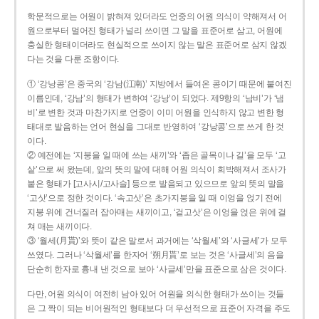
학문적으로는 어원이 밝혀져 있더라도 언중의 어원 의식이 약해져서 어
원으로부터 멀어진 형태가 널리 쓰이면 그 말을 표준어로 삼고, 어원에
충실한 형태이더라도 현실적으로 쓰이지 않는 말은 표준어로 삼지 않겠
다는 것을 다룬 조항이다.
① ‘강낭콩’은 중국의 ‘강남(江南)’ 지방에서 들여온 콩이기 때문에 붙여진
이름인데, ‘강남’의 형태가 변하여 ‘강낭’이 되었다. 제9항의 ‘남비’가 ‘냄
비’로 변한 것과 마찬가지로 언중이 이미 어원을 인식하지 않고 변한 형
태대로 발음하는 언어 현실을 그대로 반영하여 ‘강낭콩’으로 쓰게 한 것
이다.
② 예전에는 ‘지붕을 일 때에 쓰는 새끼’와 ‘좁은 골목이나 길’을 모두 ‘고
샅’으로 써 왔는데, 앞의 뜻의 말에 대해 어원 의식이 희박해져서 조사가
붙은 형태가 [고사시/고사슬] 등으로 발음되고 있으므로 앞의 뜻의 말을
‘고삿’으로 정한 것이다. ‘속고삿’은 초가지붕을 일 때 이엉을 얹기 전에
지붕 위에 건너질러 잡아매는 새끼이고, ‘겉고삿’은 이엉을 얹은 위에 걸
쳐 매는 새끼이다.
③ ‘월세(月貰)’와 뜻이 같은 말로서 과거에는 ‘삭월세’와 ‘사글세’가 모두
쓰였다. 그러나 ‘삭월세’를 한자어 ‘朔月貰’로 보는 것은 ‘사글세’의 음을
단순히 한자로 흉내 낸 것으로 보아 ‘사글세’만을 표준으로 삼은 것이다.
다만, 어원 의식이 여전히 남아 있어 어원을 의식한 형태가 쓰이는 것들
은 그 짝이 되는 비어원적인 형태보다 더 우선적으로 표준어 자격을 주도