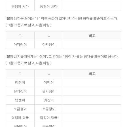
동댕이-치다
동당이-치다
[붙임 1] 다음 단어는 ‘ㅣ’ 역행 동화가 일어나지 아니한 형태를 표준어로 삼는다.
(ㄱ을 표준어로 삼고, ㄴ을 버림.)
ㄱ
ㄴ
비고
아지랑이
아지랭이
[붙임 2] 기술자에게는 ‘-장이’, 그 외에는 ‘-쟁이’가 붙는 형태를 표준어로 삼는다.
(ㄱ을 표준어로 삼고, ㄴ을 버림.)
ㄱ
ㄴ
비고
미장이
미쟁이
유기장이
유기쟁이
멋쟁이
멋장이
소금쟁이
소금장이
담쟁이-덩굴
담장이-덩굴
골목쟁이
골목장이