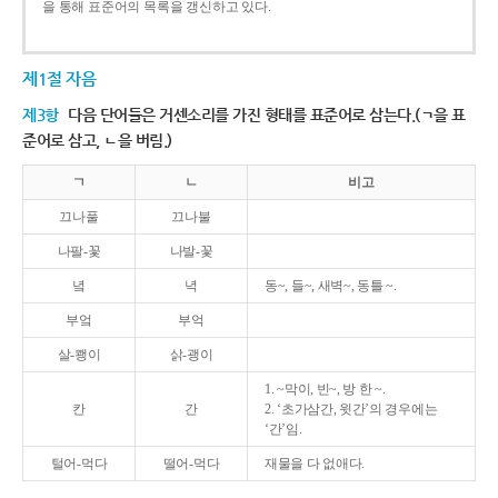
을 통해 표준어의 목록을 갱신하고 있다.
제1절 자음
제3항
다음 단어들은 거센소리를 가진 형태를 표준어로 삼는다.(ㄱ을 표
준어로 삼고, ㄴ을 버림.)
ㄱ
ㄴ
비고
끄나풀
끄나불
나팔-꽃
나발-꽃
녘
녁
동~, 들~, 새벽~, 동틀 ~.
부엌
부억
살-쾡이
삵-괭이
1. ~막이, 빈~, 방 한 ~.
칸
간
2. ‘초가삼간, 윗간’의 경우에는
‘간’임.
털어-먹다
떨어-먹다
재물을 다 없애다.