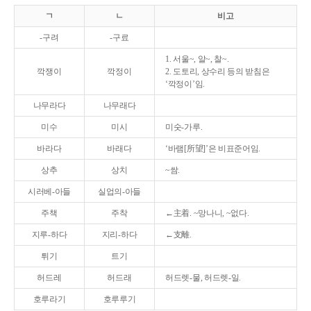
ㄱ
ㄴ
비고
-구려
-구료
1. 서울~, 알~, 찰~.
깍쟁이
깍정이
2. 도토리, 상수리 등의 받침은
‘깍정이’임.
나무라다
나무래다
미수
미시
미숫-가루.
바라다
바래다
‘바램[所望]’은 비표준어임.
상추
상치
~쌈.
시러베-아들
실업의-아들
주책
주착
←主着. ~망나니, ~없다.
지루-하다
지리-하다
←支離.
튀기
트기
허드레
허드래
허드렛-물, 허드렛-일.
호루라기
호루루기