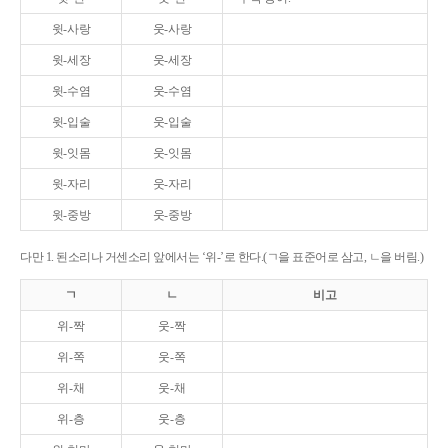
윗-사랑
웃-사랑
윗-세장
웃-세장
윗-수염
웃-수염
윗-입술
웃-입술
윗-잇몸
웃-잇몸
윗-자리
웃-자리
윗-중방
웃-중방
다만 1. 된소리나 거센소리 앞에서는 ‘위-’로 한다.(ㄱ을 표준어로 삼고, ㄴ을 버림.)
ㄱ
ㄴ
비고
위-짝
웃-짝
위-쪽
웃-쪽
위-채
웃-채
위-층
웃-층