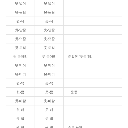
윗-넓이
웃-넓이
윗-눈썹
웃-눈썹
윗-니
웃-니
윗-당줄
웃-당줄
윗-덧줄
웃-덧줄
윗-도리
웃-도리
윗-동아리
웃-동아리
준말은 ‘윗동’임.
윗-막이
웃-막이
윗-머리
웃-머리
윗-목
웃-목
윗-몸
웃-몸
~ 운동.
윗-바람
웃-바람
윗-배
웃-배
윗-벌
웃-벌
윗-변
웃-변
수학 용어.