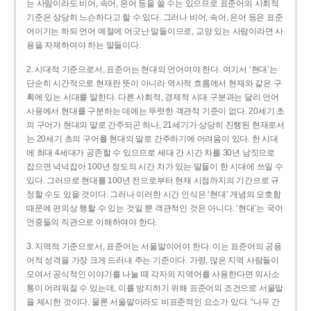
는 사람이라도 비어, 속어, 은어 등을 쓸 수는 있으므로 표준어의 사회적
기준은 상당히 느슨하다고 할 수 있다. 그러나 비어, 속어, 은어 등은 표준
어이기는 하되 언어 예절에 어긋난 말들이므로, 교양 있는 사람이라면 사
용을 자제하여야 하는 말들이다.
2. 시대적 기준으로서, 표준어는 현대의 언어여야 한다. 여기서 ‘현대’는
단순히 시간적으로 현재란 뜻이 아니라 역사적 흐름에서 현재와 같은 구
획에 있는 시대를 말한다. 다른 사회적, 경제적 시대 구분과는 달리 언어
사용에서 현대를 구분하는 데에는 뚜렷한 객관적 기준이 없다. 20세기 초
의 구어가 현대의 말로 간주되곤 하나, 21세기가 상당히 진행된 현재로서
는 20세기 초의 구어를 현대의 말로 간주하기에 어려움이 있다. 한 시대
에 최대 4세대가 공존할 수 있으므로 세대 간 시간 차를 30년 남짓으로
잡으면 넉넉잡아 100년 정도의 시간 차가 있는 말들이 한 시대에 쓰일 수
있다. 그러므로 현대를 100년 전으로부터 현재 시점까지의 기간으로 규
정할 수도 있을 것이다. 그러나 이러한 시간 인식은 ‘현대’ 개념의 모호함
때문에 편의상 행할 수 있는 것일 뿐 객관적인 것은 아니다. ‘현대’는 국어
언중들의 직관으로 이해하여야 한다.
3. 지역적 기준으로서, 표준어는 서울말이어야 한다. 이는 표준어의 공용
어적 성격을 가장 크게 드러내 주는 기준이다. 가령, 많은 지역 사람들이
모여서 공식적인 이야기를 나눌 때 각자의 지역어를 사용한다면 의사소
통이 어려워질 수 있는데, 이를 방지하기 위해 표준어의 조건으로 서울말
을 제시한 것이다. 물론 서울말이라도 비표준적인 요소가 있다. “나두 간