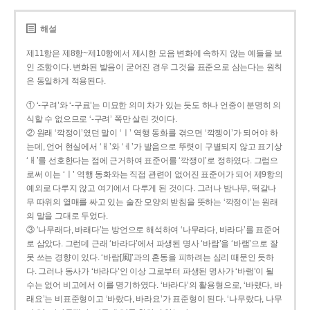
해설
제11항은 제8항~제10항에서 제시한 모음 변화에 속하지 않는 예들을 보
인 조항이다. 변화된 발음이 굳어진 경우 그것을 표준으로 삼는다는 원칙
은 동일하게 적용된다.
① ‘-구려’와 ‘-구료’는 미묘한 의미 차가 있는 듯도 하나 언중이 분명히 의
식할 수 없으므로 ‘-구려’ 쪽만 살린 것이다.
② 원래 ‘깍정이’였던 말이 ‘ㅣ’ 역행 동화를 겪으면 ‘깍젱이’가 되어야 하
는데, 언어 현실에서 ‘ㅐ’와 ‘ㅔ’가 발음으로 뚜렷이 구별되지 않고 표기상
‘ㅐ’를 선호한다는 점에 근거하여 표준어를 ‘깍쟁이’로 정하였다. 그럼으
로써 이는 ‘ㅣ’ 역행 동화와는 직접 관련이 없어진 표준어가 되어 제9항의
예외로 다루지 않고 여기에서 다루게 된 것이다. 그러나 밤나무, 떡갈나
무 따위의 열매를 싸고 있는 술잔 모양의 받침을 뜻하는 ‘깍정이’는 원래
의 말을 그대로 두었다.
③ ‘나무래다, 바래다’는 방언으로 해석하여 ‘나무라다, 바라다’를 표준어
로 삼았다. 그런데 근래 ‘바라다’에서 파생된 명사 ‘바람’을 ‘바램’으로 잘
못 쓰는 경향이 있다. ‘바람[風]’과의 혼동을 피하려는 심리 때문인 듯하
다. 그러나 동사가 ‘바라다’인 이상 그로부터 파생된 명사가 ‘바램’이 될
수는 없어 비고에서 이를 명기하였다. ‘바라다’의 활용형으로, ‘바랬다, 바
래요’는 비표준형이고 ‘바랐다, 바라요’가 표준형이 된다. ‘나무랐다, 나무