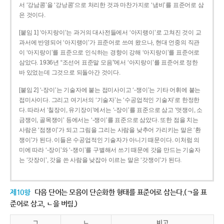
서 ‘강남콩’을 ‘강낭콩’으로 처리한 것과 마찬가지로 ‘냄비’를 표준어로 삼
은 것이다.
[붙임 1] ‘아지랑이’는 과거의 대사전들에서 ‘아지랭이’로 고쳐진 것이 교
과서에 반영되어 ‘아지랭이’가 표준어로 쓰여 왔으나, 현대 언중의 직관
이 ‘아지랑이’를 표준으로 인식하는 경향이 강해 ‘아지랑이’를 표준어로
삼았다. 1936년 “조선어 표준말 모음”에서 ‘아지랑이’를 표준어로 정한
바 있었는데 그것으로 되돌아간 것이다.
[붙임 2] ‘-장이’는 기술자에 붙는 접미사이고 ‘-쟁이’는 기타 어휘에 붙는
접미사이다. 그리고 여기서의 ‘기술자’는 ‘수공업적인 기술자’로 한정한
다. 따라서 ‘칠장이, 유기장이’에서는 ‘-장이’를 표준으로 삼고 ‘멋쟁이, 소
금쟁이, 골목쟁이’ 등에서는 ‘-쟁이’를 표준으로 삼았다. 또한 점을 치는
사람은 ‘점쟁이’가 되고 그림을 그리는 사람을 낮추어 가리키는 말은 ‘환
쟁이’가 된다. 이들은 수공업적인 기술자가 아니기 때문이다. 이처럼 의
미에 따라 ‘-장이’와 ‘-쟁이’를 구별해서 쓰기 때문에 갓을 만드는 기술자
는 ‘갓장이’, 갓을 쓴 사람을 낮잡아 이르는 말은 ‘갓쟁이’가 된다.
제10항
다음 단어는 모음이 단순화한 형태를 표준어로 삼는다.(ㄱ을 표
준어로 삼고, ㄴ을 버림.)
ㄱ
ㄴ
비고