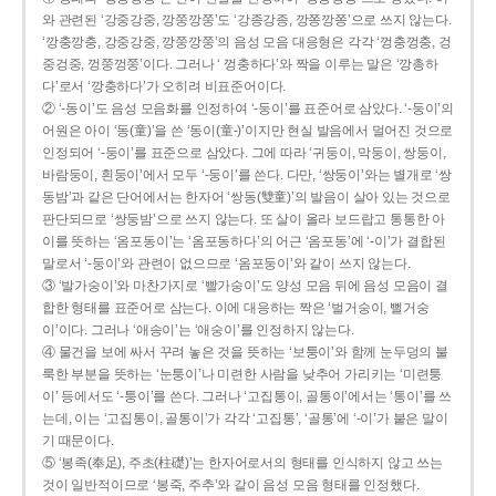
와 관련된 ‘강중강중, 깡쭝깡쭝’도 ‘강종강종, 깡쫑깡쫑’으로 쓰지 않는다.
‘깡충깡충, 강중강중, 깡쭝깡쭝’의 음성 모음 대응형은 각각 ‘껑충껑충, 겅
중겅중, 껑쭝껑쭝’이다. 그러나 ‘ 껑충하다’와 짝을 이루는 말은 ‘깡총하
다’로서 ‘깡충하다’가 오히려 비표준어이다.
② ‘-동이’도 음성 모음화를 인정하여 ‘-둥이’를 표준어로 삼았다. ‘-둥이’의
어원은 아이 ‘동(童)’을 쓴 ‘동이(童-)’이지만 현실 발음에서 멀어진 것으로
인정되어 ‘-둥이’를 표준으로 삼았다. 그에 따라 ‘귀둥이, 막둥이, 쌍둥이,
바람둥이, 흰둥이’에서 모두 ‘-둥이’를 쓴다. 다만, ‘쌍둥이’와는 별개로 ‘쌍
동밤’과 같은 단어에서는 한자어 ‘쌍동(雙童)’의 발음이 살아 있는 것으로
판단되므로 ‘쌍둥밤’으로 쓰지 않는다. 또 살이 올라 보드랍고 통통한 아
이를 뜻하는 ‘옴포동이’는 ‘옴포동하다’의 어근 ‘옴포동’에 ‘-이’가 결합된
말로서 ‘-둥이’와 관련이 없으므로 ‘옴포둥이’와 같이 쓰지 않는다.
③ ‘발가숭이’와 마찬가지로 ‘빨가숭이’도 양성 모음 뒤에 음성 모음이 결
합한 형태를 표준어로 삼는다. 이에 대응하는 짝은 ‘벌거숭이, 뻘거숭
이’이다. 그러나 ‘애송이’는 ‘애숭이’를 인정하지 않는다.
④ 물건을 보에 싸서 꾸려 놓은 것을 뜻하는 ‘보퉁이’와 함께 눈두덩의 불
룩한 부분을 뜻하는 ‘눈퉁이’나 미련한 사람을 낮추어 가리키는 ‘미련퉁
이’ 등에서도 ‘-퉁이’를 쓴다. 그러나 ‘고집통이, 골통이’에서는 ‘통이’를 쓰
는데, 이는 ‘고집통이, 골통이’가 각각 ‘고집통’, ‘골통’에 ‘-이’가 붙은 말이
기 때문이다.
⑤ ‘봉족(奉足), 주초(柱礎)’는 한자어로서의 형태를 인식하지 않고 쓰는
것이 일반적이므로 ‘봉죽, 주추’와 같이 음성 모음 형태를 인정했다.