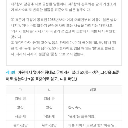
제3항과 같은 취지로 규정한 말들이나, 제3항의 경우와는 달리 거센소리
가 예사소리로 변화한 말들을 표준어로 삼은 경우이다.
① 표준어 규정이 공표된 1988년보다 이미 오래전부터 이름이 얼른 생각
나지 않거나 바로 말하기 곤란한 사람 또는 사물을 가리키는 대명사로
‘거시키’보다는 ‘거시기’가 더 널리 쓰였고 이 조항에서 이를 다시 확인한
것이다.
② ‘푼’은 한자 ‘分’의 고어 발음의 잔재이다. 현대 국어의 ‘할, 푼, 리’나 ‘땡
전 한 푼’ 등에 ‘푼’이 남아 있으나 한자어로 읽을 때에는 ‘분’으로 발음한
다. 따라서 시계의 ‘분침’은 ‘푼침’으로 쓰지 않는다.
제5항
어원에서 멀어진 형태로 굳어져서 널리 쓰이는 것은, 그것을 표준
어로 삼는다.(ㄱ을 표준어로 삼고, ㄴ을 버림.)
ㄱ
ㄴ
비고
강낭-콩
강남-콩
고삿
고샅
겉~, 속~.
사글-세
삭월-세
‘월세’는 표준어임.
울력-성당
위력-성당
떼를 지어서 으르고 협박하는 일.