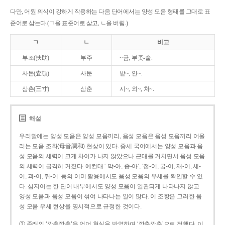
다만, 어원 의식이 강하게 작용하는 다음 단어에서는 양성 모음 형태를 그대로 표
준어로 삼는다.(ㄱ을 표준어로 삼고, ㄴ을 버림.)
ㄱ
ㄴ
비고
부조(扶助)
부주
~금, 부좃-술.
사돈(査頓)
사둔
밭~, 안~.
삼촌(三寸)
삼춘
시~, 외~, 처~.
해설
우리말에는 양성 모음은 양성 모음끼리, 음성 모음은 음성 모음끼리 어울
리는 모음 조화(母音調和) 현상이 있다. 중세 국어에서는 양성 모음과 음
성 모음의 세력이 크게 차이가 나지 않았으나 근대를 거치면서 음성 모음
의 세력이 급격히 커졌다. 예컨대 ‘ 막-아, 좁-아’, ‘접-어, 굽-어, 재-어, 세-
어, 괴-어, 쥐-어’ 등의 어미 활용에서도 음성 모음의 우세를 확인할 수 있
다. 심지어는 한 단어 내부에서도 양성 모음이 일관되게 나타나지 않고
양성 모음과 음성 모음이 섞여 나타나는 일이 많다. 이 조항은 그러한 음
성 모음 우세 현상을 명시적으로 규정한 것이다.
① 종래의 ‘깡총깡총’은 언어 현실을 반영하여 ‘깡충깡충’으로 정했다. 이