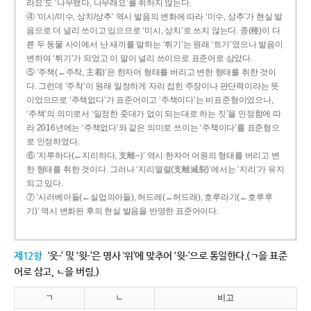
라요’도 ‘나무랬다, 나무래요’를 취하지 않는다.
④ ‘미시/미수, 상치/상추’ 역시 발음의 변화에 따라 ‘미수, 상추’가 현실 발
음으로 더 널리 쓰이고 있으므로 ‘미시, 상치’로 쓰지 않는다. 종(種)이 다
른 두 동물 사이에서 난 새끼를 말하는 ‘튀기’는 원래 ‘트기’였으나 발음이
변하여 ‘튀기’가 되었고 이 말이 널리 쓰이므로 표준어로 삼았다.
⑤ ‘주책(←주착, 主着)’은 한자어 형태를 버리고 변한 형태를 취한 것이
다. 그런데 ‘주착’이 원래 일정하게 자리 잡힌 주장이나 판단력이라는 뜻
이었으므로 ‘주책없다’가 표준어이고 ‘주책이다’는 비표준형이었으나,
‘주책’의 의미로서 ‘일정한 줏대가 없이 되는대로 하는 짓’을 인정함에 따
라 2016년에는 ‘주책없다’와 같은 의미로 쓰이는 ‘주책이다’를 표준형으
로 인정하였다.
⑥ ‘지루하다(←지리하다, 支離--)’ 역시 한자어 어원의 형태를 버리고 변
한 형태를 취한 것이다. 그러나 ‘지리멸렬(支離滅裂)’에서는 ‘지리’가 유지
되고 있다.
⑦ ‘시러베아들(←실업의아들), 허드레(←허드래), 호루라기(←호루루
기)’ 역시 변화된 후의 현실 발음을 반영한 표준어이다.
제12항
‘웃-’ 및 ‘윗-’은 명사 ‘위’에 맞추어 ‘윗-’으로 통일한다.(ㄱ을 표준
어로 삼고, ㄴ을 버림.)
ㄱ
ㄴ
비고