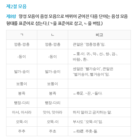
제2절 모음
제8항
양성 모음이 음성 모음으로 바뀌어 굳어진 다음 단어는 음성 모음
형태를 표준어로 삼는다.(ㄱ을 표준어로 삼고, ㄴ을 버림.)
ㄱ
ㄴ
비고
깡충-깡충
깡총-깡총
큰말은 ‘껑충껑충’임.
←童-이. 귀-, 막-, 선-, 쌍-, 검-,
-둥이
-동이
바람-, 흰-.
센말은 ‘빨가숭이’, 큰말은
발가-숭이
발가-송이
‘벌거숭이, 뻘거숭이’임.
보퉁이
보통이
봉죽
봉족
←奉足. ~꾼, ~들다.
뻗정-다리
뻗장-다리
아서, 아서라
앗아, 앗아라
하지 말라고 금지하는 말.
오뚝-이
오똑-이
부사도 ‘오뚝-이’임.
주추
주초
←柱礎. 주춧-돌.