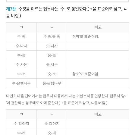
제7항
수컷을 이르는 접두사는 '수-'로 통일한다.(ㄱ을 표준어로 삼고, ㄴ
을 버림.)
ㄱ
ㄴ
비고
수-꿩
수-퀑/숫-꿩
'장끼'도 표준어임.
수-나사
숫-나사
수-놈
숫-놈
수-사돈
숫-사돈
수-소
숫-소
'황소'도 표준어임.
수-은행나무
숫-은행나무
다만 1. 다음 단어에서는 접두사 다음에서 나는 거센소리를 인정한다. 접두사 '암-
'이 결합되는 경우에도 이에 준한다.(ㄱ을 표준어로 삼고, ㄴ을 버림.)
ㄱ
ㄴ
비고
수-캉아지
숫-강아지
수-캐
숫-개