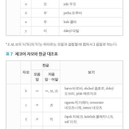
o
오
udo 우도
ó
우
próba 프루바
u
우
kula 쿨라
y
이
daktyl 닥틸
* ż, sz, rz의 '시'와 j의 '이'는 뒤따르는 모음과 결합할 때 합쳐서 1 음절로 적는다.
표 7
체코어 자모와 한글 대조표
한글
자모
보기
모음
자음
앞
앞ㆍ어말
barva 바르바, obchod 옵호트, dobrý
b
ㅂ
ㅂ, 브, 프
도브리, jeřab 예르자프
cigareta 치가레타, nemocnice
c
ㅊ
츠
네모츠니체, nemoc 네모츠
čapek 차페크, kulečnik 쿨레치니크,
č
ㅊ
치
míč 미치