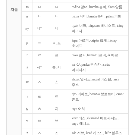
m
ㅁ
ㅁ
málna 말너, bomba 봄버, álom 알롬
자음
n
ㄴ
ㄴ
néma 네머, bunda 분더, pihen 피헨
nyak 녀크, hányszor 하니소르, irány
ny
니*
니
이라니
árpa 아르퍼, csipke 칩케, hónap
p
ㅍ
ㅂ, 프
호너프
r
ㄹ
르
róka 로커, barna 버르너, ár 아르
sál 샬, puska 푸슈카, aratás
s
시*
슈, 시
어러타시
alszik 얼시크, asztal 어스털, húsz
sz
ㅅ
스
후스
ajto 어이토, borotva 보로트버, csont
t
ㅌ
트
촌트
ty
ㅊ
치
atya 어처
vesz 베스, évszázad 에브사저드,
v
ㅂ
브
enyv 에니브
z
ㅈ
즈
zab 저브, kezd 케즈드, blúz 블루즈