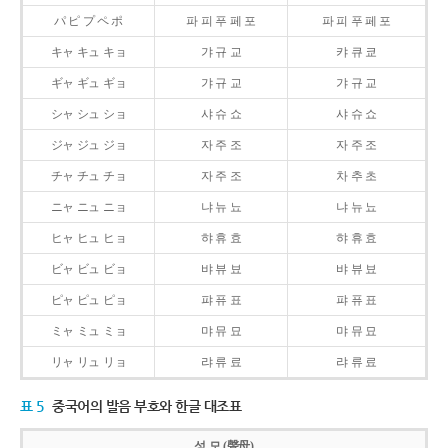
パ ピ プ ペ ポ
파 피 푸 페 포
파 피 푸 페 포
キャ キュ キョ
갸 규 교
캬 큐 쿄
ギャ ギュ ギョ
갸 규 교
갸 규 교
シャ シュ ショ
샤 슈 쇼
샤 슈 쇼
ジャ ジュ ジョ
자 주 조
자 주 조
チャ チュ チョ
자 주 조
차 추 초
ニャ ニュ ニョ
냐 뉴 뇨
냐 뉴 뇨
ヒャ ヒュ ヒョ
햐 휴 효
햐 휴 효
ビャ ビュ ビョ
뱌 뷰 뵤
뱌 뷰 뵤
ピャ ピュ ピョ
퍄 퓨 표
퍄 퓨 표
ミャ ミュ ミョ
먀 뮤 묘
먀 뮤 묘
リャ リュ リョ
랴 류 료
랴 류 료
표 5
중국어의 발음 부호와 한글 대조표
성 모 (聲母)