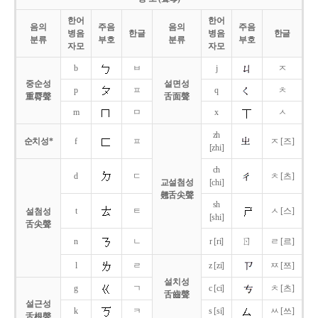
한어
한어
음의
주음
음의
주음
병음
한글
병음
한글
분류
부호
분류
부호
자모
자모
b
ㅂ
j
ㅈ
중순성
설면성
p
ㅍ
q
ㅊ
重脣聲
舌面聲
m
ㅁ
x
ㅅ
zh
순치성*
f
ㅍ
ㅈ [즈]
[zhi]
ch
d
ㄷ
ㅊ [츠]
교설첨성
[chi]
翹舌尖聲
sh
t
ㅌ
ㅅ [스]
설첨성
[shi]
舌尖聲
ㄖ
n
ㄴ
r [ri]
ㄹ [르]
l
ㄹ
z [zi]
ㅉ [쯔]
설치성
g
ㄱ
c [ci]
ㅊ [츠]
舌齒聲
설근성
k
ㅋ
s [si]
ㅆ [쓰]
舌根聲