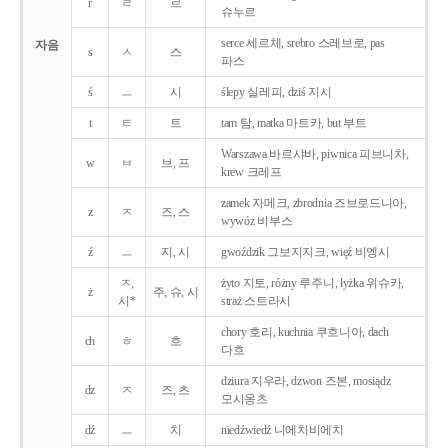
r
ㄹ
르
슈누르
serce 세르체, srebro 스레브로, pas
자음
s
ㅅ
스
파스
ś
ㅡ
시
ślepy 실레피, dziś 지시
t
ㅌ
트
tam 탐, matka 마트카, but 부트
Warszawa 바르샤바, piwnica 피브니차,
w
ㅂ
브, 프
krew 크레프
zamek 자메크, zbrodnia 즈브로드니아,
z
ㅈ
즈, 스
wywóz 비부스
ź
ㅡ
지, 시
gwoździk 그보지지크, więź 비엥시
ㅈ,
żyto 지토, różny 루주니, łyżka 위슈카,
ż
주, 슈, 시
시*
straż 스트라시
chory 호리, kuchnia 쿠흐니아, dach
ch
ㅎ
흐
다흐
dziura 지우라, dzwon 즈본, mosiądz
dz
ㅈ
즈, 츠
모시옹츠
dź
ㅡ
치
niedźwiedź 니에치비에치