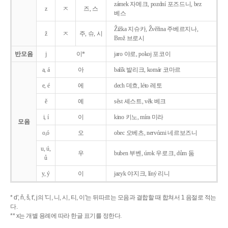
zámek 자메크, pozdní 포즈드니, bez
z
ㅈ
즈, 스
베스
Žižka 지슈카, Žvěřina 주베르지나,
ž
ㅈ
주, 슈, 시
Brož 브로시
반모음
j
이*
jaro 야로, pokoj 포코이
a, á
아
balík 발리크, komár 코마르
e, é
에
dech 데흐, léto 레토
ě
예
sěst 셰스트, věk 베크
i, í
이
kino 키노, míra 미라
모음
o,ó
오
obec 오베츠, nervózni 네르보즈니
u, ú,
우
buben 부벤, úrok 우로크, dům 둠
ů
y, ý
이
jazyk
야지크, líný 리니
* d', ň, š, t', j의 '디, 니, 시, 티, 이'는 뒤따르는 모음과 결합할 때 합쳐서 1 음절로 적는
다.
** x는 개별 용례에 따라 한글 표기를 정한다.