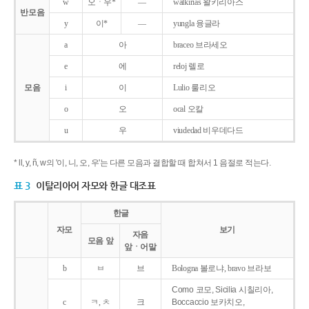
w
오ㆍ우*
―
walkirias 왈키리아스
반모음
y
이*
―
yungla 융글라
a
아
braceo 브라세오
e
에
reloj 렐로
모음
i
이
Lulio 룰리오
o
오
ocal 오칼
u
우
viudedad 비우데다드
* ll, y, ñ, w의 '이, 니, 오, 우'는 다른 모음과 결합할 때 합쳐서 1 음절로 적는다.
표 3
이탈리아어 자모와 한글 대조표
한글
자모
보기
자음
모음 앞
앞ㆍ어말
b
ㅂ
브
Bologna 볼로냐, bravo 브라보
Como 코모, Sicilia 시칠리아,
c
ㅋ, ㅊ
크
Boccaccio 보카치오,