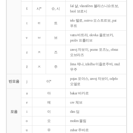
šal 샬, vlasništvo 블라스니슈트보,
š
시*
슈, 시
broš 브로시
telo 텔로, ostrvo 오스트르보, put
t
ㅌ
트
푸트
vatra 바트라, olovka 올로브카,
v
ㅂ
브
proliv 프롤리브
zavoj 자보이, pozno 포즈노, obraz
z
ㅈ
즈
오브라즈
žena 제나, izložba 이즐로주바, muž
ž
ㅈ
주
무주
pojas 포야스, zavoj 자보이, odjelo
반모음
j
이*
오델로
a
아
bakar 바카르
e
에
cev 체브
모음
i
이
dim 딤
o
오
molim 몰림
u
우
zubar 주바르