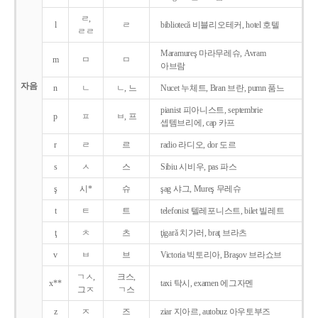
ㄹ,
l
ㄹ
bibliotecǎ 비블리오테커, hotel 호텔
ㄹㄹ
Maramureş 마라무레슈, Avram
m
ㅁ
ㅁ
아브람
자음
n
ㄴ
ㄴ, 느
Nucet 누체트, Bran 브란, pumn 품느
pianist 피아니스트, septembrie
p
ㅍ
ㅂ, 프
셉템브리에, cap 카프
r
ㄹ
르
radio 라디오, dor 도르
s
ㅅ
스
Sibiu 시비우, pas 파스
ş
시*
슈
şag 샤그, Mureş 무레슈
t
ㅌ
트
telefonist 텔레포니스트, bilet 빌레트
ţ
ㅊ
츠
ţigarǎ 치가러, braţ 브라츠
v
ㅂ
브
Victoria 빅토리아, Braşov 브라쇼브
ㄱㅅ,
크스,
x**
taxi 탁시, examen 에그자멘
그ㅈ
ㄱ스
z
ㅈ
즈
ziar 지아르, autobuz 아우토부즈