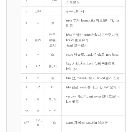
스트로프
qu
크ㅂ
ㅡ
quasi 크바시
ruka 루카, harmonika 하르모니카, mír
r
ㄹ
르
미르
르주,
řeka 르제카, námořník 나모르주니크,
ř
르ㅈ
르슈,
hořký 호르슈키,
르시
kouř 코우르시
s
ㅅ
스
sedlo 세들로, máslo 마슬로, nos 노스
šaty 샤티, Šternberk 슈테른베르크,
š
시*
슈, 시
koš 코시
t
ㅌ
트
tam 탐, matka 마트카, bolest 볼레스트
t'
티*
티
tělo 텔로, štěstí 슈테스티, obět' 오베티
vysoký 비소키, knihovna 크니호브나,
v
ㅂ
브, 프
kov 코프
w
ㅂ
브, 프
ㄱㅅ,
x**
ㄱ스
xerox 제록스, saxofón 삭소폰
ㅈ