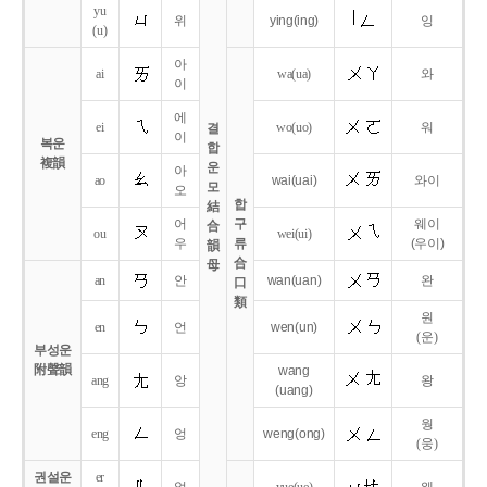
yu
위
ying
(ing)
잉
(u)
아
ai
wa
(ua)
와
이
에
ei
wo
(uo)
워
결
이
복운
합
複韻
운
아
ao
wai
(uai)
와이
모
오
합
結
어
구
웨이
合
ou
wei
(ui)
우
류
(우이)
韻
合
母
an
안
wan
(uan)
완
口
類
원
en
언
wen
(un)
(운)
부성운
附聲韻
wang
ang
앙
왕
(uang)
웡
eng
엉
weng
(ong)
(웅)
권설운
er