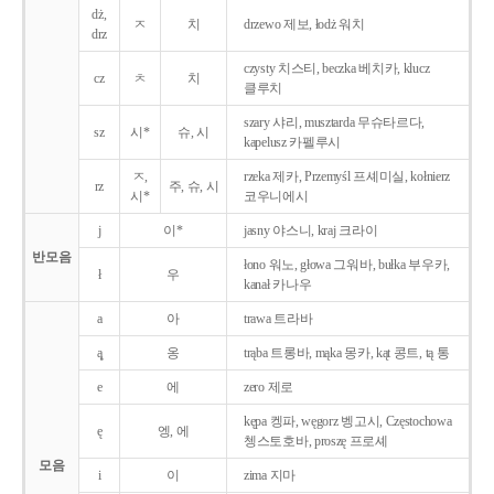
dż,
ㅈ
치
drzewo 제보, łodż 워치
drz
czysty 치스티, beczka 베치카, klucz
cz
ㅊ
치
클루치
szary 샤리, musztarda 무슈타르다,
sz
시*
슈, 시
kapelusz 카펠루시
ㅈ,
rzeka 제카, Przemyśl 프셰미실, kołnierz
rz
주, 슈, 시
시*
코우니에시
j
이*
jasny 야스니, kraj 크라이
반모음
łono 워노, głowa 그워바, bułka 부우카,
ł
우
kanał 카나우
a
아
trawa 트라바
ą̨
옹
trąba 트롱바, mąka 몽카, kąt 콩트, tą 통
e
에
zero 제로
kępa 켕파, węgorz 벵고시, Częstochowa
ę
엥, 에
쳉스토호바, proszę 프로셰
모음
i
이
zima 지마