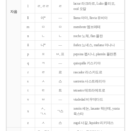
lacrar 라크라르, Lulio 룰리오,
l
ㄹ, ㄹㄹ
ㄹ
ocal 오칼
자음
ll
이*
―
llama 야마, lluvia 유비아
m
ㅁ
ㅁ
membrete 멤브레테
n
ㄴ
ㄴ
noche 노체, flan 플란
ñ
니*
―
ñoñez 뇨녜스, mañana 마냐나
p
ㅍ
ㅂ, 프
pepsina 펩시나, plantón 플란톤
q
ㅋ
―
quisquilla 키스키야
r
ㄹ
르
rascador 라스카도르
s
ㅅ
스
sastreria 사스트레리아
t
ㅌ
트
tetraetro 테트라에트로
v
ㅂ
―
viudedad 비우데다드
ㅅ,
xenón 세논, laxante 락산테, yuxta
x
ㄱ스
ㄱㅅ
육스타
z
ㅅ
스
zagal 사갈, liquidez 리키데스