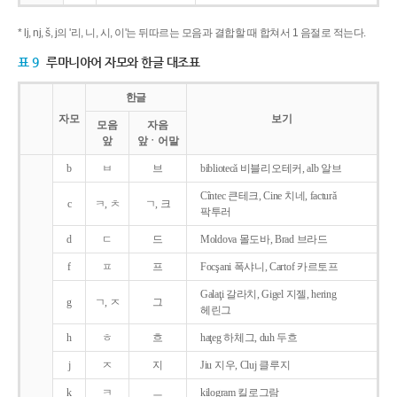
* lj, nj, š, j의 '리, 니, 시, 이'는 뒤따르는 모음과 결합할 때 합쳐서 1 음절로 적는다.
표 9
루마니아어 자모와 한글 대조표
한글
자모
보기
모음
자음
앞
앞ㆍ어말
b
ㅂ
브
bibliotecǎ 비블리오테커, alb 알브
Cîntec 큰테크, Cine 치네, facturǎ
c
ㅋ, ㅊ
ㄱ, 크
팍투러
d
ㄷ
드
Moldova 몰도바, Brad 브라드
f
ㅍ
프
Focşani 폭샤니, Cartof 카르토프
Galaţi 갈라치, Gigel 지젤, hering
g
ㄱ, ㅈ
그
헤린그
h
ㅎ
흐
haţeg 하체그, duh 두흐
j
ㅈ
지
Jiu 지우, Cluj 클루지
k
ㅋ
ㅡ
kilogram 킬로그람