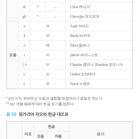
ch
ㅋ
ㅡ
Cheia 케이아
gh
ㄱ
ㅡ
Gheorghe 게오르게
a
아
Arad 아라드
ǎ
어
Bacǎu 바커우
e
에
Elena 엘레나
모음
i
이
pianist 피아니스트
î, â
으
Cîmpina 큼피나, România 로므니아
o
오
Oradea 오라데아
u
우
Nucet 누체트
* ş의 '시'는 뒤따르는 모음과 결합할 때 합쳐서 1 음절로 적는다.
** x는 개별 용례에 따라 한글 표기를 정한다.
표 10
헝가리어 자모와 한글 대조표
한글
자모
보기
모음
자음