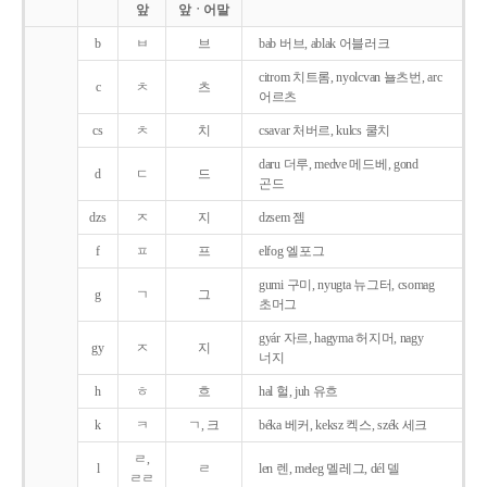
앞
앞ㆍ어말
b
ㅂ
브
bab 버브, ablak 어블러크
citrom 치트롬, nyolcvan 뇰츠번, arc
c
ㅊ
츠
어르츠
cs
ㅊ
치
csavar 처버르, kulcs 쿨치
daru 더루, medve 메드베, gond
d
ㄷ
드
곤드
dzs
ㅈ
지
dzsem 젬
f
ㅍ
프
elfog 엘포그
gumi 구미, nyugta 뉴그터, csomag
g
ㄱ
그
초머그
gyár 자르, hagyma 허지머, nagy
gy
ㅈ
지
너지
h
ㅎ
흐
hal 헐, juh 유흐
k
ㅋ
ㄱ, 크
béka 베커, keksz 켁스, szék 세크
ㄹ,
l
ㄹ
len 렌, meleg 멜레그, dél 델
ㄹㄹ