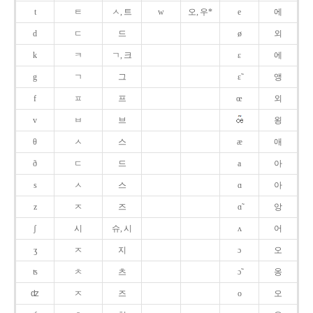
t
ㅌ
ㅅ, 트
w
오, 우*
e
에
d
ㄷ
드
ø
외
k
ㅋ
ㄱ, 크
ɛ
에
g
ㄱ
그
ɛ̃
앵
f
ㅍ
프
œ
외
v
ㅂ
브
욍
θ
ㅅ
스
æ
애
ð
ㄷ
드
a
아
s
ㅅ
스
ɑ
아
z
ㅈ
즈
ɑ̃
앙
ʃ
시
슈, 시
ʌ
어
ʒ
ㅈ
지
ɔ
오
ʦ
ㅊ
츠
ɔ̃
옹
ʣ
ㅈ
즈
o
오