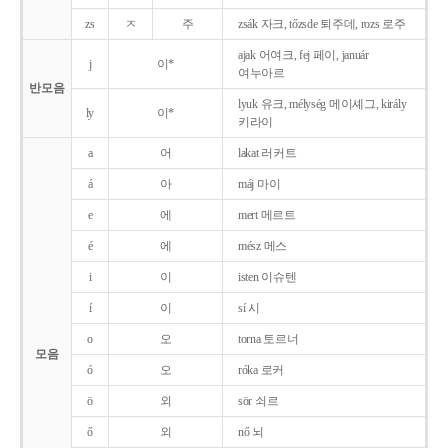
zs
ㅈ
주
zsák 자크, tőzsde 퇴주데, rozs 로주
ajak 어여크, fej 페이, január
j
이*
여누아르
반모음
lyuk 유크, mélység 메이셰그, király
ly
이*
키라이
a
어
lakat 러커트
á
아
máj 마이
e
에
mert 메르트
é
에
mész 메스
i
이
isten 이슈텐
í
이
sí 시
o
오
torna 토르너
모음
ó
오
róka 로커
ö
외
sör 쇠르
ő
외
nő 뇌