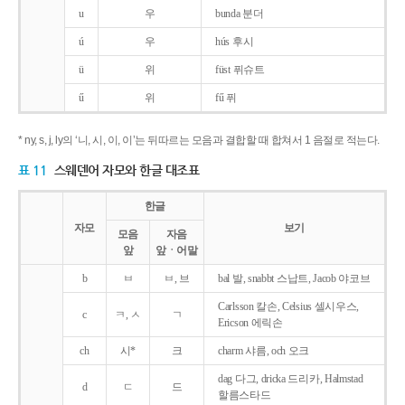
u
우
bunda 분더
ú
우
hús 후시
ü
위
füst 퓌슈트
ű
위
fű 퓌
* ny, s, j, ly의 ‘니, 시, 이, 이’는 뒤따르는 모음과 결합할 때 합쳐서 1 음절로 적는다.
표 11
스웨덴어 자모와 한글 대조표
한글
자모
보기
모음
자음
앞
앞ㆍ어말
b
ㅂ
ㅂ, 브
bal 발, snabbt 스납트, Jacob 야코브
Carlsson 칼손, Celsius 셀시우스,
c
ㅋ, ㅅ
ㄱ
Ericson 에릭손
ch
시*
크
charm 샤름, och 오크
dag 다그, dricka 드리카, Halmstad
d
ㄷ
드
할름스타드