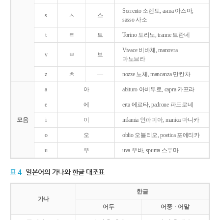
Sorrento 소렌토, asma 아스마,
s
ㅅ
스
sasso 사소
t
ㅌ
트
Torino 토리노, tranne 트란네
Vivace 비바체, manovra
v
ㅂ
브
마노브라
z
ㅊ
―
nozze 노체, mancanza 만칸차
a
아
abituro 아비투로, capra 카프라
e
에
erta 에르타, padrone 파드로네
모음
i
이
infamia 인파미아, manica 마니카
o
오
oblio 오블리오, poetica 포에티카
u
우
uva 우바, spuma 스푸마
표 4
일본어의 가나와 한글 대조표
한글
가나
어두
어중ㆍ어말