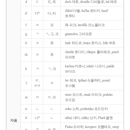
d
ㄷ
드, 트
dech 데흐, divadlo 디바들로, led 레트
d'ábel 댜벨, lod'ka 로티카, hrud'
d'
디*
디, 티
흐루티
f
ㅍ
프
fík 피크, knoflík 크노플리크
g
ㄱ
ㄱ, 그, 크
gramofon 그라모폰
h
ㅎ
흐
hadr 하드르, hmyz 흐미스, bůh 부흐
choditi 호디티, chlapec 흘라페츠, prach
ch
ㅎ
흐
프라흐
kachna 카흐나, nikdy 니크디, padák
k
ㅋ
ㄱ, 크
파다크
ㄹ,
lev 레프, šplhati 슈플하티, postel
l
ㄹ
ㄹㄹ
포스텔
most 모스트, mrak 므라크, podzim
m
ㅁ
ㅁ, 므
포드짐
n
ㄴ
ㄴ
noha 노하, podmínka 포드민카
ň
니*
ㄴ
němý 네미, sáňky 산키, Plzeň 플젠
자음
Praha 프라하, koroptev 코롭테프, strop
p
ㅍ
ㅂ, 프