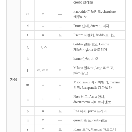
credo 크레도
Pinocchio 피노키오, cherubino
ch
ㅋ
―
케루비노
d
ㄷ
드
Dante 단테, drizza 드리차
f
ㅍ
프
Firenze 피렌체, freddo 프레도
Galileo 갈릴레오, Genova
g
ㄱ, ㅈ
그
제노바, gloria 글로리아
h
―
―
hanno 안노, oh 오
Milano 밀라노, largo 라르고,
l
ㄹ, ㄹㄹ
ㄹ
palco 팔코
자음
Macchiavelli 마키아벨리, mamma
m
ㅁ
ㅁ
맘마, Campanella 캄파넬라
Nero 네로, Anna 안나,
n
ㄴ
ㄴ
divertimento 디베르티멘토
p
ㅍ
프
Pisa 피사, prima 프리마
q
ㅋ
―
quando 콴도, queto 퀘토
r
ㄹ
르
Roma 로마, Marconi 마르코니