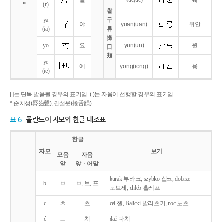
얼
yue
(ue)
웨
*
(r)
촬
ya
구
야
yuan
(uan)
위안
(ia)
류
撮
yo
요
yun
(un)
윈
口
類
ye
예
yong
(iong)
융
(ie)
[ ]는 단독 발음될 경우의 표기임. ( )는 자음이 선행할 경우의 표기임.
* 순치성(脣齒聲), 권설운(捲舌韻).
표 6
폴란드어 자모와 한글 대조표
한글
자모
보기
모음
자음
앞
앞ㆍ어말
burak 부라크, szybko 십코, dobrze
b
ㅂ
ㅂ, 브, 프
도브제, chleb 흘레프
c
ㅊ
츠
cel 첼, Balicki 발리츠키, noc 노츠
ć
ㅡ
치
dać 다치