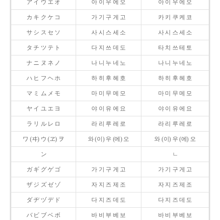
ア イ ウ エ オ
아 이 우 에 오
아 이 우 에 오
カ キ ク ケ コ
가 기 구 게 고
카 키 쿠 케 코
サ シ ス セ ソ
사 시 스 세 소
사 시 스 세 소
タ チ ツ テ ト
다 지 쓰 데 도
타 치 쓰 테 토
ナ ニ ヌ ネ ノ
나 니 누 네 노
나 니 누 네 노
ハ ヒ フ ヘ ホ
하 히 후 헤 호
하 히 후 헤 호
マ ミ ム メ モ
마 미 무 메 모
마 미 무 메 모
ヤ イ ユ エ ヨ
야 이 유 에 요
야 이 유 에 요
ラ リ ル レ ロ
라 리 루 레 로
라 리 루 레 로
ワ (ヰ) ウ (ヱ) ヲ
와 (이) 우 (에) 오
와 (이) 우 (에) 오
ン
ㄴ
ガ ギ グ ゲ ゴ
가 기 구 게 고
가 기 구 게 고
ザ ジ ズ ゼ ゾ
자 지 즈 제 조
자 지 즈 제 조
ダ ヂ ヅ デ ド
다 지 즈 데 도
다 지 즈 데 도
バ ビ ブ ベ ボ
바 비 부 베 보
바 비 부 베 보