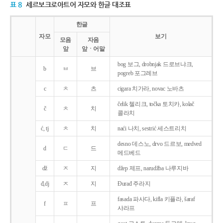
표 8
세르보크로아트어 자모와 한글 대조표
한글
자모
보기
모음
자음
앞
앞ㆍ어말
bog 보그, drobnjak 드로브냐크,
b
ㅂ
브
pogreb 포그레브
c
ㅊ
츠
cigara 치가라, novac 노바츠
čelik 첼리크, točka 토치카, kolač
č
ㅊ
치
콜라치
ć, tj
ㅊ
치
naći 나치, sestrić 세스트리치
desno 데스노, drvo 드르보, medved
d
ㄷ
드
메드베드
dž
ㅈ
지
džep 제프, narudžba 나루지바
đ,dj
ㅈ
지
Ðurađ 주라지
fasada 파사다, kifla 키플라, šaraf
f
ㅍ
프
샤라프