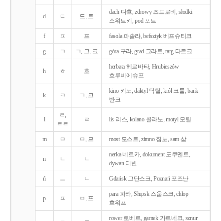
dach 다흐, zdrowy 즈드로비, słodki
d
ㄷ
드, 트
스워트키, pod 포트
f
ㅍ
프
fasola 파솔라, befsztyk 베프슈티크
g
ㄱ
ㄱ, 그, 크
góra 구라, grad 그라트, targ 타르크
herbata 헤르바타, Hrubieszów
h
ㅎ
흐
흐루비에슈프
kino 키노, daktyl 닥틸, król 크룰, bank
k
ㅋ
ㄱ, 크
반크
ㄹ,
l
ㄹ
lis 리스, kolano 콜라노, motyl 모틸
ㄹㄹ
m
ㅁ
ㅁ, 므
most 모스트, zimno 짐노, sam 삼
nerka 네르카, dokument 도쿠멘트,
n
ㄴ
ㄴ
dywan 디반
ń
ㅡ
ㄴ
Gdańsk 그단스크, Poznań 포즈난
para 파라, Słupsk 스웁스크, chłop
p
ㅍ
ㅂ, 프
흐워프
rower 로베르, garnek 가르네크, sznur