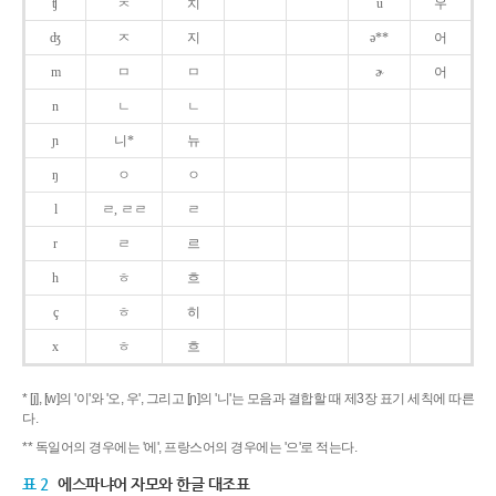
ʧ
ㅊ
치
u
우
ʤ
ㅈ
지
ə**
어
m
ㅁ
ㅁ
ɚ
어
n
ㄴ
ㄴ
ɲ
니*
뉴
ŋ
ㅇ
ㅇ
l
ㄹ, ㄹㄹ
ㄹ
r
ㄹ
르
h
ㅎ
흐
ç
ㅎ
히
x
ㅎ
흐
* [j], [w]의 '이'와 '오, 우', 그리고 [ɲ]의 '니'는 모음과 결합할 때 제3장 표기 세칙에 따른
다.
** 독일어의 경우에는 '에', 프랑스어의 경우에는 '으'로 적는다.
표 2
에스파냐어 자모와 한글 대조표