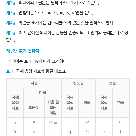
제2항
외래어의 1 음운은 원칙적으로 1 기호로 적는다.
제3항
받침에는 ‘ㄱ, ㄴ, ㄹ, ㅁ, ㅂ, ㅅ, ㅇ’만을 쓴다.
제4항
파열음 표기에는 된소리를 쓰지 않는 것을 원칙으로 한다.
제5항
이미 굳어진 외래어는 관용을 존중하되, 그 범위와 용례는 따로 정
한다.
제2장 표기 일람표
외래어는 표 1~19에 따라 표기한다.
표 1
국제 음성 기호와 한글 대조표
자음
반모음
모음
한글
국제
국제
국제
자음 앞
음성
음성
한글
음성
한글
모음 앞
또는
기호
기호
기호
어말
p
ㅍ
ㅂ, 프
j
이*
i
이
b
ㅂ
브
ɥ
위
y
위