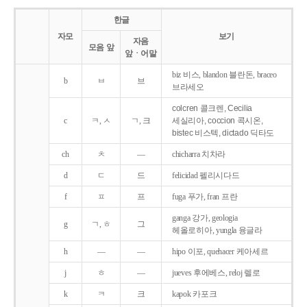
한글
자모
보기
자음
모음 앞
앞ㆍ어말
biz 비스, blandon 블란돈, braceo
b
ㅂ
브
브라세오
colcren 콜크렌, Cecilia
c
ㅋ, ㅅ
ㄱ, 크
세실리아, coccion 콕시온,
bistec 비스텍, dictado 딕타도
ch
ㅊ
―
chicharra 치차라
d
ㄷ
드
felicidad 펠리시다드
f
ㅍ
프
fuga 푸가, fran 프란
ganga 강가, geologia
g
ㄱ, ㅎ
그
헤올로히아, yungla 융글라
h
―
―
hipo 이포, quehacer 케아세르
j
ㅎ
―
jueves 후에베스, reloj 렐로
k
ㅋ
크
kapok 카포크