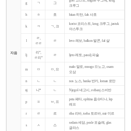
gost 고스트, dugme 두그메, krug
g
ㄱ
그
크루그
h
ㅎ
흐
hitan 히탄, šah 샤흐
korist 코리스트, krug 크루그, jastuk
k
ㅋ
ㄱ, 크
야스투크
ㄹ,
l
ㄹ
levo 레보, balkon 발콘, šal 샬
ㄹㄹ
리*,
자음
lj
ㄹ
ljeto 레토, pasulj 파술
ㄹ리*
malo 말로, mnogo 므노고, osam
m
ㅁ
ㅁ, 므
오삼
n
ㄴ
ㄴ
nos 노스, banka 반카, loman 로만
nj
니*
ㄴ
Njegoš 녜고시, svibanj 스비반
peta 페타, opština 옵슈티나, lep
p
ㅍ
ㅂ, 프
레프
r
ㄹ
르
riba 리바, torba 토르바, mir 미르
sedam 세담, posle 포슬레, glas
s
ㅅ
스
글라스