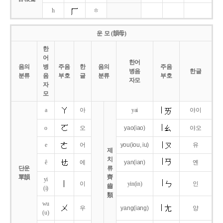
h
ㅎ
운 모 (韻母)
한
어
한어
음의
병
주음
한
음의
주음
병음
한글
분류
음
부호
글
분류
부호
자모
자
모
a
아
yai
야이
o
오
yao
(iao)
야오
e
어
you
(iou,
iu)
유
제
치
ê
에
yan
(ian)
옌
단운
류
單韻
齊
yi
이
yin(in)
인
齒
(i)
類
wu
우
yang
(iang)
양
(u)