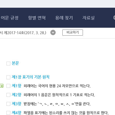
메인콘텐츠 바로가기
어문 규정
항별 연혁
용례 찾기
자료실
비교하기
제2017-14호(2017. 3. 28.)
본문
제1장 표기의 기본 원칙
제1항
외래어는 국어의 현용 24 자모만으로 적는다.
북
제2항
외래어의 1 음운은 원칙적으로 1 기호로 적는다.
제3항
받침에는 ‘ㄱ, ㄴ, ㄹ, ㅁ, ㅂ, ㅅ, ㅇ’만을 쓴다.
제4항
파열음 표기에는 된소리를 쓰지 않는 것을 원칙으로 한다.