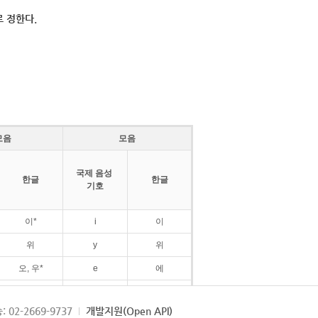
 정한다.
모음
모음
국제 음성
한글
한글
기호
이*
i
이
위
y
위
오, 우*
e
에
ø
외
: 02-2669-9737
개발지원(Open API)
ɛ
에