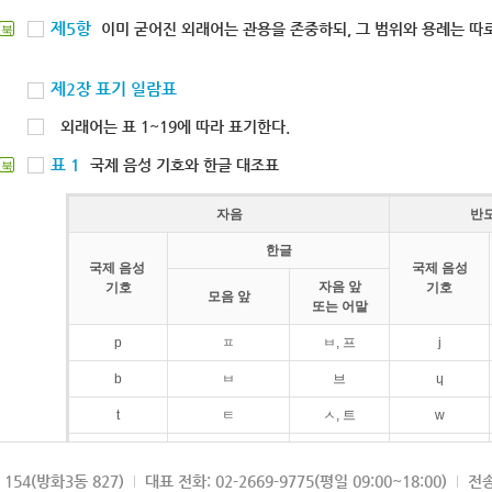
제5항
이미 굳어진 외래어는 관용을 존중하되, 그 범위와 용례는 따로
북
제2장 표기 일람표
외래어는 표 1~19에 따라 표기한다.
표 1
국제 음성 기호와 한글 대조표
북
자음
반
한글
국제 음성
국제 음성
자음 앞
기호
기호
모음 앞
또는 어말
p
ㅍ
ㅂ, 프
j
b
ㅂ
브
ɥ
t
ㅌ
ㅅ, 트
w
d
ㄷ
드
154(방화3동 827)
대표 전화: 02-2669-9775(평일 09:00~18:00)
전송
k
ㅋ
ㄱ, 크