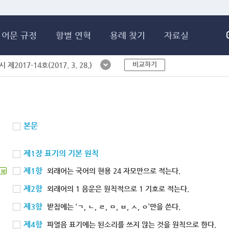
메인콘텐츠 바로가기
어문 규정
항별 연혁
용례 찾기
자료실
비교하기
제2017-14호(2017. 3. 28.)
본문
제1장 표기의 기본 원칙
제1항
외래어는 국어의 현용 24 자모만으로 적는다.
북
제2항
외래어의 1 음운은 원칙적으로 1 기호로 적는다.
제3항
받침에는 ‘ㄱ, ㄴ, ㄹ, ㅁ, ㅂ, ㅅ, ㅇ’만을 쓴다.
제4항
파열음 표기에는 된소리를 쓰지 않는 것을 원칙으로 한다.