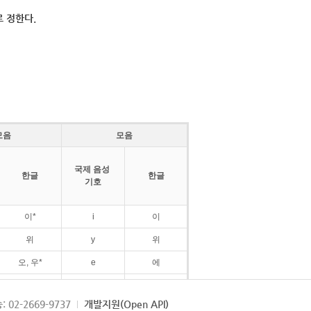
 정한다.
모음
모음
국제 음성
한글
한글
기호
이*
i
이
위
y
위
오, 우*
e
에
ø
외
: 02-2669-9737
개발지원(Open API)
ɛ
에