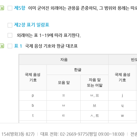
제5항
이미 굳어진 외래어는 관용을 존중하되, 그 범위와 용례는 따로
북
제2장 표기 일람표
외래어는 표 1~19에 따라 표기한다.
표 1
국제 음성 기호와 한글 대조표
북
자음
반
한글
국제 음성
국제 음성
자음 앞
기호
기호
모음 앞
또는 어말
p
ㅍ
ㅂ, 프
j
b
ㅂ
브
ɥ
t
ㅌ
ㅅ, 트
w
d
ㄷ
드
154(방화3동 827)
대표 전화: 02-2669-9775(평일 09:00~18:00)
전송
k
ㅋ
ㄱ, 크