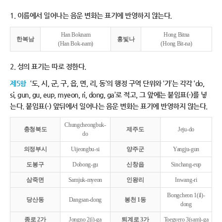
1. 이름에서 일어나는 음운 변화는 표기에 반영하지 않는다.
Han Boknam
Hong Bitna
한복남
홍빛나
(Han Bok-nam)
(Hong Bit-na)
2. 성의 표기는 따로 정한다.
제5항
‘도, 시, 군, 구, 읍, 면, 리, 동’의 행정 구역 단위와 ‘가’는 각각 ‘do,
si, gun, gu, eup, myeon, ri, dong, ga’로 적고, 그 앞에는 붙임표(-)를 넣
는다. 붙임표(-) 앞뒤에서 일어나는 음운 변화는 표기에 반영하지 않는다.
Chungcheongbuk-
충청북도
제주도
Jeju-do
do
의정부시
Uijeongbu-si
양주군
Yangju-gun
도봉구
Dobong-gu
신창읍
Sinchang-eup
삼죽면
Samjuk-myeon
인왕리
Inwang-ri
Bongcheon 1(il)-
당산동
Dangsan-dong
봉천 1동
dong
종로 2가
Jongno 2(i)-ga
퇴계로 3가
Toegyero 3(sam)-ga