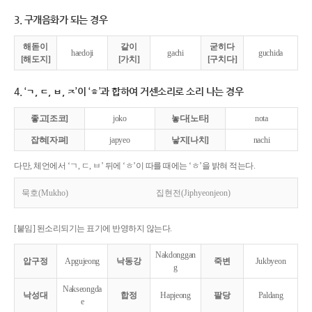
3. 구개음화가 되는 경우
해돋이
같이
굳히다
haedoji
gachi
guchida
[해도지]
[가치]
[구치다]
4. ‘ㄱ, ㄷ, ㅂ, ㅈ’이 ‘ㅎ’과 합하여 거센소리로 소리 나는 경우
좋고[조코]
joko
놓다[노타]
nota
잡혀[자펴]
japyeo
낳지[나치]
nachi
다만, 체언에서 ‘ㄱ, ㄷ, ㅂ’ 뒤에 ‘ㅎ’이 따를 때에는 ‘ㅎ’을 밝혀 적는다.
묵호(Mukho)
집현전(Jiphyeonjeon)
[붙임] 된소리되기는 표기에 반영하지 않는다.
Nakdonggan
압구정
Apgujeong
낙동강
죽변
Jukbyeon
g
Nakseongda
낙성대
합정
Hapjeong
팔당
Paldang
e