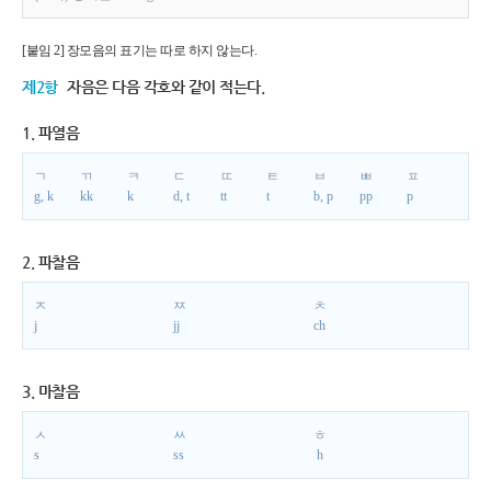
[붙임 2] 장모음의 표기는 따로 하지 않는다.
제2항
자음은 다음 각호와 같이 적는다.
1. 파열음
ㄱ
ㄲ
ㅋ
ㄷ
ㄸ
ㅌ
ㅂ
ㅃ
ㅍ
g, k
kk
k
d, t
tt
t
b, p
pp
p
2. 파찰음
ㅈ
ㅉ
ㅊ
j
jj
ch
3. 마찰음
ㅅ
ㅆ
ㅎ
s
ss
h