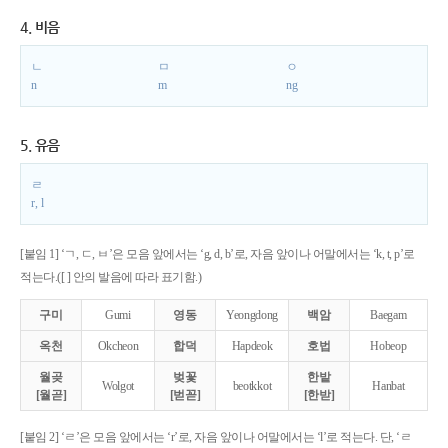
4. 비음
ㄴ
ㅁ
ㅇ
n
m
ng
5. 유음
ㄹ
r, l
[붙임 1] ‘ㄱ, ㄷ, ㅂ’은 모음 앞에서는 ‘g, d, b’로, 자음 앞이나 어말에서는 ‘k, t, p’로
적는다.([ ] 안의 발음에 따라 표기함.)
구미
Gumi
영동
Yeongdong
백암
Baegam
옥천
Okcheon
합덕
Hapdeok
호법
Hobeop
월곶
벚꽃
한밭
Wolgot
beotkkot
Hanbat
[월곧]
[벋꼳]
[한받]
[붙임 2] ‘ㄹ’은 모음 앞에서는 ‘r’로, 자음 앞이나 어말에서는 ‘l’로 적는다. 단, ‘ㄹ