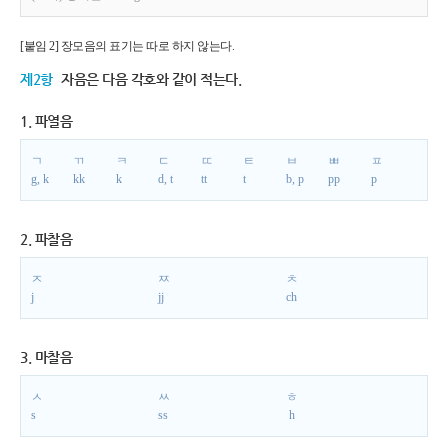
[붙임 2] 장모음의 표기는 따로 하지 않는다.
제2항
자음은 다음 각호와 같이 적는다.
1. 파열음
ㄱ
ㄲ
ㅋ
ㄷ
ㄸ
ㅌ
ㅂ
ㅃ
ㅍ
g, k
kk
k
d, t
tt
t
b, p
pp
p
2. 파찰음
ㅈ
ㅉ
ㅊ
j
jj
ch
3. 마찰음
ㅅ
ㅆ
ㅎ
s
ss
h