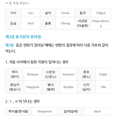
ㄹ’은 ‘ll’로 적는다.
구리
Guri
설악
Seorak
칠곡
Chilgok
대관령
Daegwallyeon
임실
Imsil
울릉
Ulleung
[대괄령]
g
제3장 표기상의 유의점
제1항
음운 변화가 일어날 때에는 변화의 결과에 따라 다음 각호와 같이
적는다.
1. 자음 사이에서 동화 작용이 일어나는 경우
백마
신문로
종로
Baengma
Sinmunno
Jongno
[뱅마]
[신문노]
[종노]
왕십리
별내
신라
Wangsimni
Byeollae
Silla
[왕심니]
[별래]
[실라]
2. ‘ㄴ, ㄹ’이 덧나는 경우
학여울[항녀울]
Hangnyeoul
알약[알략]
allyak