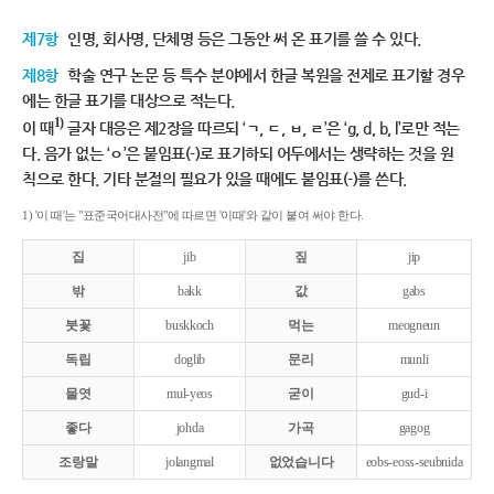
제7항
인명, 회사명, 단체명 등은 그동안 써 온 표기를 쓸 수 있다.
제8항
학술 연구 논문 등 특수 분야에서 한글 복원을 전제로 표기할 경우
에는 한글 표기를 대상으로 적는다.
1)
이 때
글자 대응은 제2장을 따르되 ‘ㄱ, ㄷ, ㅂ, ㄹ’은 ‘g, d, b, l’로만 적는
다. 음가 없는 ‘ㅇ’은 붙임표(-)로 표기하되 어두에서는 생략하는 것을 원
칙으로 한다. 기타 분절의 필요가 있을 때에도 붙임표(-)를 쓴다.
1) '이 때'는 "표준국어대사전"에 따르면 '이때'와 같이 붙여 써야 한다.
집
jib
짚
jip
밖
bakk
값
gabs
붓꽃
buskkoch
먹는
meogneun
독립
doglib
문리
munli
물엿
mul-yeos
굳이
gud-i
좋다
johda
가곡
gagog
조랑말
jolangmal
없었습니다
eobs-eoss-seubnida