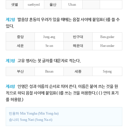
샛별
saetbyeol
울산
Ulsan
제2항
발음상 혼동의 우려가 있을 때에는 음절 사이에 붙임표(-)를 쓸 수
있다.
중앙
Jung-ang
반구대
Ban-gudae
세운
Se-un
해운대
Hae-undae
제3항
고유 명사는 첫 글자를 대문자로 적는다.
부산
Busan
세종
Sejong
제4항
인명은 성과 이름의 순서로 띄어 쓴다. 이름은 붙여 쓰는 것을 원
칙으로 하되 음절 사이에 붙임표(-)를 쓰는 것을 허용한다.( ( ) 안의 표기
를 허용함.)
민용하 Min Yongha (Min Yong-ha)
송나리 Song Nari (Song Na-ri)