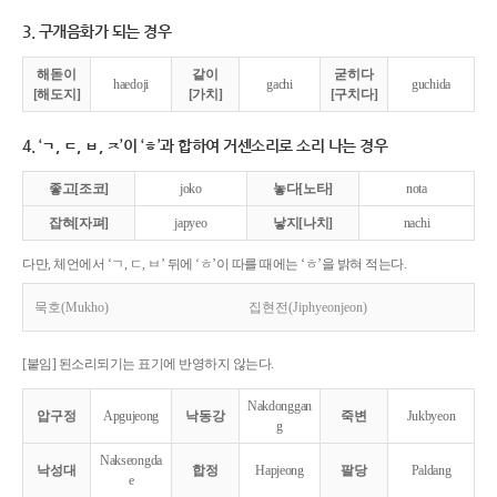
3. 구개음화가 되는 경우
해돋이
같이
굳히다
haedoji
gachi
guchida
[해도지]
[가치]
[구치다]
4. ‘ㄱ, ㄷ, ㅂ, ㅈ’이 ‘ㅎ’과 합하여 거센소리로 소리 나는 경우
좋고[조코]
joko
놓다[노타]
nota
잡혀[자펴]
japyeo
낳지[나치]
nachi
다만, 체언에서 ‘ㄱ, ㄷ, ㅂ’ 뒤에 ‘ㅎ’이 따를 때에는 ‘ㅎ’을 밝혀 적는다.
묵호(Mukho)
집현전(Jiphyeonjeon)
[붙임] 된소리되기는 표기에 반영하지 않는다.
Nakdonggan
압구정
Apgujeong
낙동강
죽변
Jukbyeon
g
Nakseongda
낙성대
합정
Hapjeong
팔당
Paldang
e