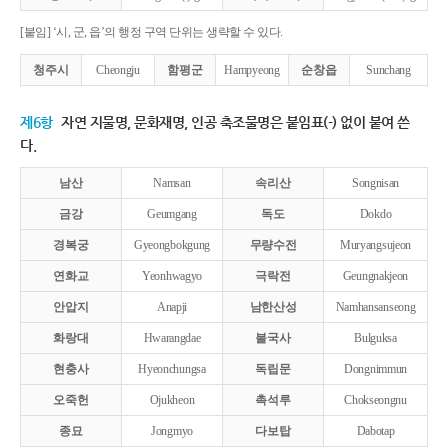
[붙임] ‘시, 군, 읍’의 행정 구역 단위는 생략할 수 있다.
청주시
Cheongju
함평군
Hampyeong
순창읍
Sunchang
제6항
자연 지물명, 문화재명, 인공 축조물명은 붙임표(-) 없이 붙여 쓴
다.
남산
Namsan
속리산
Songnisan
금강
Geumgang
독도
Dokdo
경복궁
Gyeongbokgung
무량수전
Muryangsujeon
연화교
Yeonhwagyo
극락전
Geungnakjeon
안압지
Anapji
남한산성
Namhansanseong
화랑대
Hwarangdae
불국사
Bulguksa
현충사
Hyeonchungsa
독립문
Dongnimmun
오죽헌
Ojukheon
촉석루
Chokseongnu
종묘
Jongmyo
다보탑
Dabotap