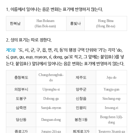
1. 이름에서 일어나는 음운 변화는 표기에 반영하지 않는다.
Han Boknam
Hong Bitna
한복남
홍빛나
(Han Bok-nam)
(Hong Bit-na)
2. 성의 표기는 따로 정한다.
제5항
‘도, 시, 군, 구, 읍, 면, 리, 동’의 행정 구역 단위와 ‘가’는 각각 ‘do,
si, gun, gu, eup, myeon, ri, dong, ga’로 적고, 그 앞에는 붙임표(-)를 넣
는다. 붙임표(-) 앞뒤에서 일어나는 음운 변화는 표기에 반영하지 않는다.
Chungcheongbuk-
충청북도
제주도
Jeju-do
do
의정부시
Uijeongbu-si
양주군
Yangju-gun
도봉구
Dobong-gu
신창읍
Sinchang-eup
삼죽면
Samjuk-myeon
인왕리
Inwang-ri
Bongcheon 1(il)-
당산동
Dangsan-dong
봉천 1동
dong
종로 2가
Jongno 2(i)-ga
퇴계로 3가
Toegyero 3(sam)-ga