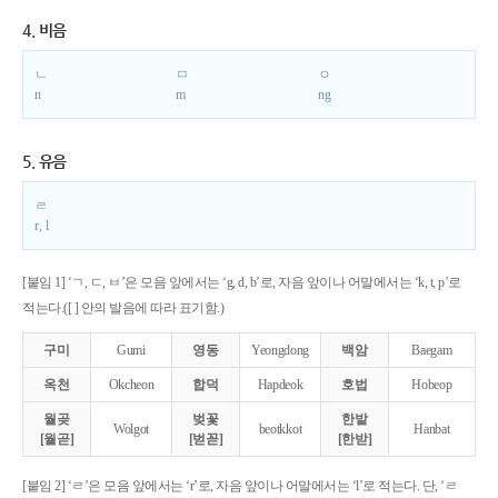
4. 비음
ㄴ
ㅁ
ㅇ
n
m
ng
5. 유음
ㄹ
r, l
[붙임 1] ‘ㄱ, ㄷ, ㅂ’은 모음 앞에서는 ‘g, d, b’로, 자음 앞이나 어말에서는 ‘k, t, p’로
적는다.([ ] 안의 발음에 따라 표기함.)
구미
Gumi
영동
Yeongdong
백암
Baegam
옥천
Okcheon
합덕
Hapdeok
호법
Hobeop
월곶
벚꽃
한밭
Wolgot
beotkkot
Hanbat
[월곧]
[벋꼳]
[한받]
[붙임 2] ‘ㄹ’은 모음 앞에서는 ‘r’로, 자음 앞이나 어말에서는 ‘l’로 적는다. 단, ‘ㄹ