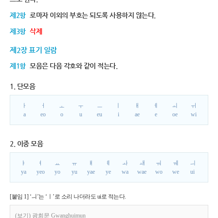
제2항
로마자 이외의 부호는 되도록 사용하지 않는다.
제3항
삭제
제2장 표기 일람
제1항
모음은 다음 각호와 같이 적는다.
1. 단모음
ㅏ
ㅓ
ㅗ
ㅜ
ㅡ
ㅣ
ㅐ
ㅔ
ㅚ
ㅟ
a
eo
o
u
eu
i
ae
e
oe
wi
2. 이중 모음
ㅑ
ㅕ
ㅛ
ㅠ
ㅒ
ㅖ
ㅘ
ㅙ
ㅝ
ㅞ
ㅢ
ya
yeo
yo
yu
yae
ye
wa
wae
wo
we
ui
[붙임 1] ‘ㅢ’는 ‘ㅣ’로 소리 나더라도 ui로 적는다.
(보기) 광희문 Gwanghuimun