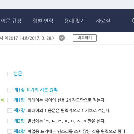
메인콘텐츠 바로가기
어문 규정
항별 연혁
용례 찾기
자료실
비교하기
제2017-14호(2017. 3. 28.)
본문
제1장 표기의 기본 원칙
제1항
외래어는 국어의 현용 24 자모만으로 적는다.
북
제2항
외래어의 1 음운은 원칙적으로 1 기호로 적는다.
제3항
받침에는 ‘ㄱ, ㄴ, ㄹ, ㅁ, ㅂ, ㅅ, ㅇ’만을 쓴다.
제4항
파열음 표기에는 된소리를 쓰지 않는 것을 원칙으로 한다.