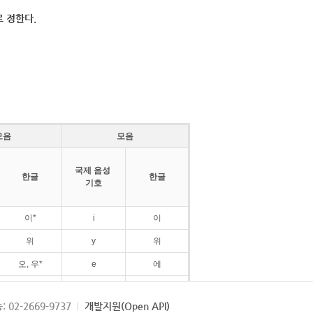
 정한다.
모음
모음
국제 음성
한글
한글
기호
이*
i
이
위
y
위
오, 우*
e
에
ø
외
: 02-2669-9737
개발지원(Open API)
ɛ
에