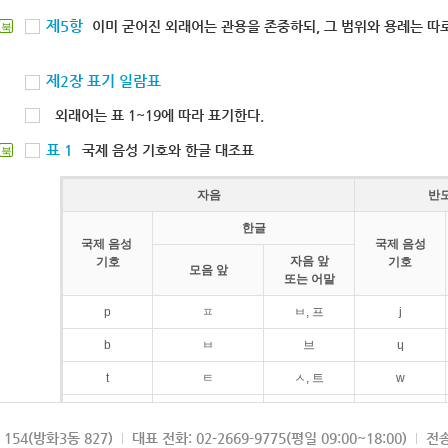
제5항
이미 굳어진 외래어는 관용을 존중하되, 그 범위와 용례는 따로
북
제2장 표기 일람표
외래어는 표 1~19에 따라 표기한다.
표 1
국제 음성 기호와 한글 대조표
북
자음
반
한글
국제 음성
국제 음성
자음 앞
기호
기호
모음 앞
또는 어말
p
ㅍ
ㅂ, 프
j
b
ㅂ
브
ɥ
t
ㅌ
ㅅ, 트
w
d
ㄷ
드
154(방화3동 827)
대표 전화: 02-2669-9775(평일 09:00~18:00)
전송
k
ㅋ
ㄱ, 크