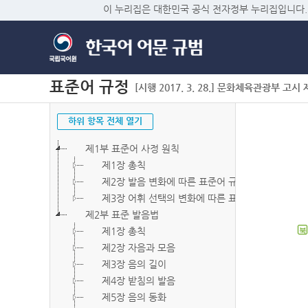
이 누리집은 대한민국 공식 전자정부 누리집입니다.
표준어 규정
[시행 2017. 3. 28.] 문화체육관광부 고시 제2
하위 항목 전체 열기
제1부 표준어 사정 원칙
제1장 총칙
제2장 발음 변화에 따른 표준어 규정
제3장 어휘 선택의 변화에 따른 표준어 규정
제2부 표준 발음법
제1장 총칙
북
제2장 자음과 모음
제3장 음의 길이
제4장 받침의 발음
제5장 음의 동화