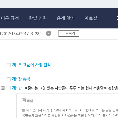
메인콘텐츠 바로가기
어문 규정
항별 연혁
용례 찾기
자료실
비교하기
017-13호(2017. 3. 28.)
제1부 표준어 사정 원칙
제1장 총칙
제1항
표준어는 교양 있는 사람들이 두루 쓰는 현대 서울말로 정함을
해설
한 나라 안에서 지역적으로나 사회적으로 여러 형태로 쓰이는 말을 단수
국민들의 효율적이고 통일된 의사소통을 위한 것이다. 국어 토박이 화자