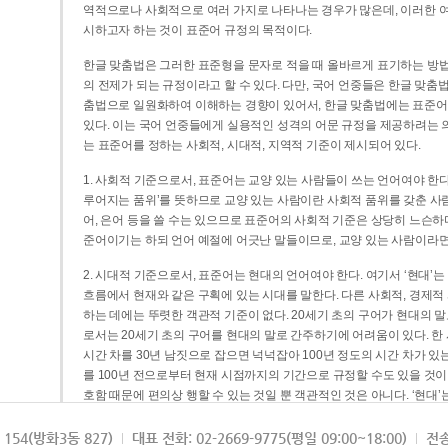
역적으로나 사회적으로 여러 가지로 나타나는 경우가 많은데, 이러한 여
시하고자 하는 것이 표준어 규정의 목적이다.
한글 맞춤법은 그러한 표준형을 문자로 적을 때 올바르게 표기하는 방법
의 전제가 되는 규정이라고 할 수 있다. 다만, 국어 언중들은 한글 맞춤
춤법으로 일원화하여 이해하는 경향이 있어서, 한글 맞춤법에는 표준어
있다. 이는 국어 언중들에게 실용적인 성격의 어문 규정을 제공하려는 
는 표준어를 정하는 사회적, 시대적, 지역적 기준이 제시되어 있다.
1. 사회적 기준으로서, 표준어는 교양 있는 사람들이 쓰는 언어여야 한다
루어지는 품위’를 뜻하므로 교양 있는 사람이란 사회적 품위를 갖춘 사람
어, 은어 등을 쓸 수는 있으므로 표준어의 사회적 기준은 상당히 느슨하다고
준어이기는 하되 언어 예절에 어긋난 말들이므로, 교양 있는 사람이라면
2. 시대적 기준으로서, 표준어는 현대의 언어여야 한다. 여기서 ‘현대
흐름에서 현재와 같은 구획에 있는 시대를 말한다. 다른 사회적, 경제적
하는 데에는 뚜렷한 객관적 기준이 없다. 20세기 초의 구어가 현대의 말
로서는 20세기 초의 구어를 현대의 말로 간주하기에 어려움이 있다. 한
시간 차를 30년 남짓으로 잡으면 넉넉잡아 100년 정도의 시간 차가 있
를 100년 전으로부터 현재 시점까지의 기간으로 규정할 수도 있을 것이다
호함 때문에 편의상 행할 수 있는 것일 뿐 객관적인 것은 아니다. ‘현대
3. 지역적 기준으로서, 표준어는 서울말이어야 한다. 이는 표준어의 공
154(방화3동 827)
대표 전화: 02-2669-9775(평일 09:00~18:00)
전송