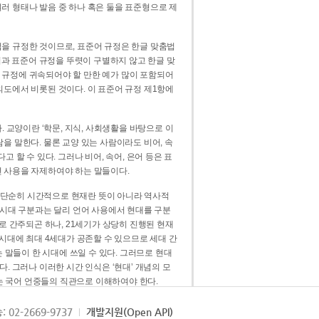
러 형태나 발음 중 하나 혹은 둘을 표준형으로 제
을 규정한 것이므로, 표준어 규정은 한글 맞춤법
법과 표준어 규정을 뚜렷이 구별하지 않고 한글 맞
 규정에 귀속되어야 할 만한 예가 많이 포함되어
의도에서 비롯된 것이다. 이 표준어 규정 제1항에
. 교양이란 ‘학문, 지식, 사회생활을 바탕으로 이
을 말한다. 물론 교양 있는 사람이라도 비어, 속
 할 수 있다. 그러나 비어, 속어, 은어 등은 표
 사용을 자제하여야 하는 말들이다.
’는 단순히 시간적으로 현재란 뜻이 아니라 역사적
 시대 구분과는 달리 언어 사용에서 현대를 구분
로 간주되곤 하나, 21세기가 상당히 진행된 현재
 시대에 최대 4세대가 공존할 수 있으므로 세대 간
는 말들이 한 시대에 쓰일 수 있다. 그러므로 현대
. 그러나 이러한 시간 인식은 ‘현대’ 개념의 모
’는 국어 언중들의 직관으로 이해하여야 한다.
용어적 성격을 가장 크게 드러내 주는 기준이다.
: 02-2669-9737
개발지원(Open API)