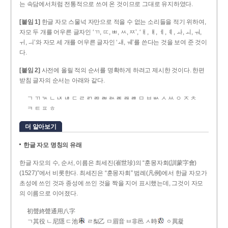
는 속담에서처럼 전통적으로 쓰여 온 것이므로 그대로 유지하였다.
[붙임 1]
한글 자모 스물넉 자만으로 적을 수 없는 소리들을 적기 위하여,
자모 두 개를 어우른 글자인 ‘ㄲ, ㄸ, ㅃ, ㅆ, ㅉ’, ‘ㅐ, ㅒ, ㅔ, ㅖ, ㅘ, ㅚ, ㅝ,
ㅟ, ㅢ’와 자모 세 개를 어우른 글자인 ‘ㅙ, ㅞ’를 쓴다는 것을 보여 준 것이
다.
[붙임 2]
사전에 올릴 적의 순서를 명확하게 하려고 제시한 것이다. 한편
받침 글자의 순서는 아래와 같다.
ㄱ ㄲ ㄳ ㄴ ㄵ ㄶ ㄷ ㄹ ㄺ ㄻ ㄼ ㄽ ㄾ ㄿ ㅀ ㅁ ㅂ ㅄ ㅅ ㅆ ㅇ ㅈ ㅊ
ㅋ ㅌ ㅍ ㅎ
더 알아보기
한글 자모 명칭의 유래
한글 자모의 수, 순서, 이름은 최세진(崔世珍)의 “훈몽자회(訓蒙字會)
(1527)”에서 비롯한다. 최세진은 “훈몽자회” 범례(凡例)에서 한글 자모가
초성에 쓰인 것과 종성에 쓰인 것을 짝을 지어 표시했는데, 그것이 자모
의 이름으로 이어졌다.
初聲終聲通用八字
ㄱ其役 ㄴ尼隱 ㄷ池
ㄹ梨乙 ㅁ眉音 ㅂ非邑 ㅅ時
ㆁ異凝