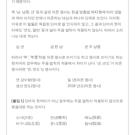
기 때문이다.
즉 ‘냥, 냥쭝, 년’ 등과 같은 의존 명사는 한글 맞춤법 제42항에 따라 앞말
과 띄어 쓰지만 언제나 의존하는 대상과 하나의 단위로 쓰인다. 이러한
이유로 이 말들은 독립된 단어로 잘 인식되지 않고, 그 결과 단어의 첫머
리에도 ‘연도, 열반’ 등과 달리 두음 법칙이 적용되지 않는다. 따라서 소리
나는 대로 적는다.
십 년
금 한 냥
은 두 냥쭝
따라서 ‘年’, ‘年度’처럼 의존 명사로 쓰이기도 하고 명사로 쓰이기도 하는
한자어의 경우에는 두음 법칙의 적용에서 차이가 난다. ‘년, 년도’가 의존
명사라면 ‘연, 연도’는 명사이다.
연 강수량(명사)
일 년(의존 명사)
생산 연도(명사)
2018 년도(의존 명사)
[붙임 1]
단어의 첫머리가 아닌 경우에는 두음 법칙이 적용되지 않으므로
본음대로 적는 것이다.
소녀(少女)
만년(晩年)
배뇨(排尿)
비구니(比丘尼)
운니(雲泥)
탐닉(耽溺)