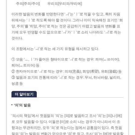
주의[주의/주이]
우리의[우리의/우리에]
이러한 발음의 변화를 반영한다면 ‘ㅢ’는 ‘ㅣ’로 적을 수 있고, 특히 자음
뒤에서는 ‘ㅣ’로 적도록 해야 할 것이다. 그러나 이미 익숙해진 표기인 ‘희
망, 주의’를 ‘히망, 주이’로 적는 것은 공감하기 어렵고 발음의 변화를 표
기에 모두 반영할 수도 없으므로 ‘ㅢ’가 ‘ㅣ’로 소리 나더라도 ‘ㅢ’로 적는
것이다.
이 조항에서는 ‘ㅢ’로 적는 세 가지 유형을 제시하고 있다.
① 모음 ‘ㅡ, ㅣ’가 줄어든 형태이므로 ‘ㅢ’로 적는 경우: 씌어(←쓰이어),
틔어(←트이어) 등
② 한자어이므로 ‘ㅢ’로 적는 경우: 의의(意義), 희망(希望), 유희(遊戱) 등
③ 발음과 표기의 전통에 따라 ‘ㅢ’로 적는 경우: 무늬, 하늬바람, 늴리리,
닁큼 등
더 알아보기
‘의’의 발음
‘의사의 책임’에서 첫음절의 ‘의’는 [의]로 발음하고 조사 ‘의’는 [의]나 [에]
로 모두 발음할 수 있다. 이들은 [이]로 소리 나는 경우가 아니라서 이 조
항과는 무관하지만, 모두 ‘의’로 적는다는 점에서 공통점이 있다. 즉 첫음
절의 ‘의’는 발음의 변화가 없으므로 ‘의’로 적고, 조사 ‘의’는 [에]로 발음할