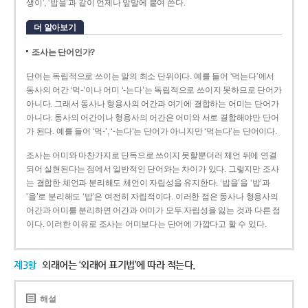
생이’, ‘밥을’과 같이 언제나 앞말에 붙여 쓴다.
더 알아보기
조사는 단어인가?
단어는 독립적으로 쓰이는 말의 최소 단위이다. 예를 들어 ‘먹는다’에서
동사의 어간 ‘먹-­’이나 어미 ‘­-는다’는 독립적으로 쓰이지 못하므로 단어가
아니다. 그래서 동사나 형용사의 어간과 여기에 결합하는 어미는 단어가
아니다. 동사의 어간이나 형용사의 어간은 어미와 서로 결합해야만 단어
가 된다. 예를 들어 ‘먹-’, ‘-는다’는 단어가 아니지만 ‘먹는다’는 단어이다.
조사는 어미와 마찬가지로 단독으로 쓰이지 못할뿐더러 체언 뒤에 연결
되어 실현된다는 점에서 일반적인 단어와는 차이가 있다. 그렇지만 조사
는 결합한 체언과 분리해도 체언이 자립성을 유지한다. ‘밥을’을 ‘밥’과
‘을’로 분리해도 ‘밥’은 여전히 자립적이다. 이러한 점은 동사나 형용사의
어간과 어미를 분리하면 어간과 어미가 모두 자립성을 잃는 것과 다른 점
이다. 이러한 이유로 조사는 어미보다는 단어에 가깝다고 할 수 있다.
제3항
외래어는 ‘외래어 표기법’에 따라 적는다.
해설