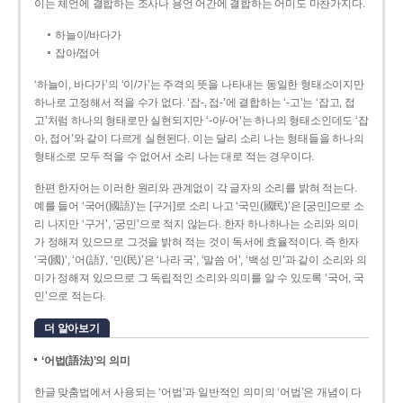
이는 체언에 결합하는 조사나 용언 어간에 결합하는 어미도 마찬가지다.
하늘이/바다가
잡아/접어
‘하늘이, 바다가’의 ‘이/가’는 주격의 뜻을 나타내는 동일한 형태소이지만
하나로 고정해서 적을 수가 없다. ‘잡-, 접-’에 결합하는 ‘-고’는 ‘잡고, 접
고’처럼 하나의 형태로만 실현되지만 ‘-아/-어’는 하나의 형태소인데도 ‘잡
아, 접어’와 같이 다르게 실현된다. 이는 달리 소리 나는 형태들을 하나의
형태소로 모두 적을 수 없어서 소리 나는 대로 적는 경우이다.
한편 한자어는 이러한 원리와 관계없이 각 글자의 소리를 밝혀 적는다.
예를 들어 ‘국어(國語)’는 [구거]로 소리 나고 ‘국민(國民)’은 [궁민]으로 소
리 나지만 ‘구거’, ‘궁민’으로 적지 않는다. 한자 하나하나는 소리와 의미
가 정해져 있으므로 그것을 밝혀 적는 것이 독서에 효율적이다. 즉 한자
‘국(國)’, ‘어(語)’, ‘민(民)’은 ‘나라 국’, ‘말씀 어’, ‘백성 민’과 같이 소리와 의
미가 정해져 있으므로 그 독립적인 소리와 의미를 알 수 있도록 ‘국어, 국
민’으로 적는다.
더 알아보기
‘어법(語法)’의 의미
한글 맞춤법에서 사용되는 ‘어법’과 일반적인 의미의 ‘어법’은 개념이 다