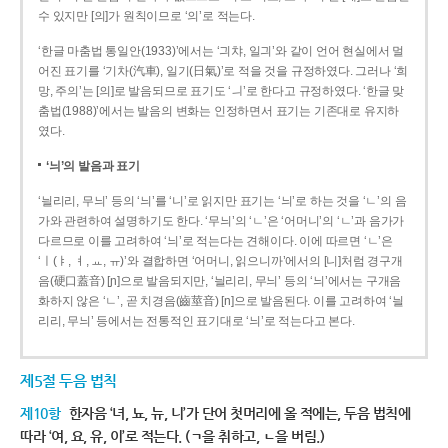
수 있지만 [의]가 원칙이므로 ‘의’로 적는다.
‘한글 마춤법 통일안(1933)’에서는 ‘긔챠, 일긔’와 같이 언어 현실에서 멀
어진 표기를 ‘기차(汽車), 일기(日氣)’로 적을 것을 규정하였다. 그러나 ‘희
망, 주의’는 [의]로 발음되므로 표기도 ‘ㅢ’로 한다고 규정하였다. ‘한글 맞
춤법(1988)’에서는 발음의 변화는 인정하면서 표기는 기존대로 유지하
였다.
‘늬’의 발음과 표기
‘늴리리, 무늬’ 등의 ‘늬’를 ‘니’로 읽지만 표기는 ‘늬’로 하는 것을 ‘ㄴ’의 음
가와 관련하여 설명하기도 한다. ‘무늬’의 ‘ㄴ’은 ‘어머니’의 ‘ㄴ’과 음가가
다르므로 이를 고려하여 ‘늬’로 적는다는 견해이다. 이에 따르면 ‘ㄴ’은
‘ㅣ(ㅑ, ㅕ, ㅛ, ㅠ)’와 결합하면 ‘어머니, 읽으니까’에서의 [니]처럼 경구개
음(硬口蓋音) [ɲ]으로 발음되지만, ‘늴리리, 무늬’ 등의 ‘늬’에서는 구개음
화하지 않은 ‘ㄴ’, 곧 치경음(齒莖音) [n]으로 발음된다. 이를 고려하여 ‘늴
리리, 무늬’ 등에서는 전통적인 표기대로 ‘늬’로 적는다고 본다.
제5절 두음 법칙
제10항
한자음 ‘녀, 뇨, 뉴, 니’가 단어 첫머리에 올 적에는, 두음 법칙에
따라 ‘여, 요, 유, 이’로 적는다. (ㄱ을 취하고, ㄴ을 버림.)