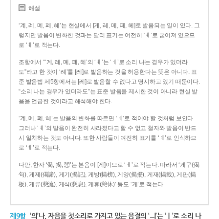
해설
‘계, 례, 몌, 폐, 혜’는 현실에서 [게, 레, 메, 페, 헤]로 발음되는 일이 있다. 그
렇지만 발음이 변화한 것과는 달리 표기는 여전히 ‘ㅖ’로 굳어져 있으므
로 ‘ㅖ’로 적는다.
조항에서 “‘계, 례, 몌, 폐, 혜’의 ‘ㅖ’는 ‘ㅔ’로 소리 나는 경우가 있더라
도”라고 한 것이 ‘례’를 [레]로 발음하는 것을 허용한다는 뜻은 아니다. 표
준 발음법 제5항에서는 [레]로 발음할 수 없다고 명시하고 있기 때문이다.
“소리 나는 경우가 있더라도”는 표준 발음을 제시한 것이 아니라 현실 발
음을 언급한 것이라고 해석해야 한다.
‘계, 몌, 폐, 혜’는 발음의 변화를 따르면 ‘ㅔ’로 적어야 할 것처럼 보인다.
그러나 ‘ㅖ’의 발음이 완전히 사라졌다고 할 수 없고 철자와 발음이 반드
시 일치하는 것도 아니다. 또한 사람들이 여전히 표기를 ‘ㅖ’로 인식하므
로 ‘ㅖ’로 적는다.
다만, 한자 ‘偈, 揭, 憩’는 본음이 [게]이므로 ‘ㅔ’로 적는다. 따라서 ‘게구(偈
句), 게제(偈諦), 게기(揭記), 게방(揭榜), 게양(揭揚), 게재(揭載), 게판(揭
板), 게류(憩流), 게식(憩息), 게휴(憩休)’ 등도 ‘게’로 적는다.
제9항
‘의’나, 자음을 첫소리로 가지고 있는 음절의 ‘ㅢ’는 ‘ㅣ’로 소리 나