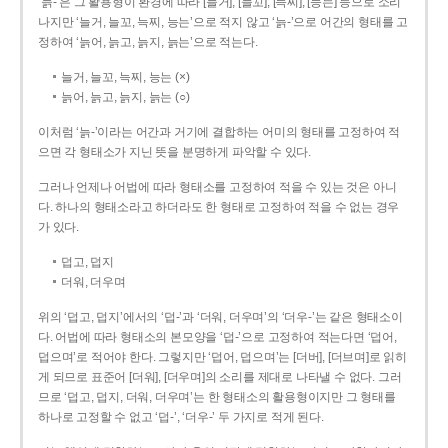
‘늙-’은 그 활용형이 환경에 따라 [늘거], [늘꼬], [늑찌], [능는] 등으로 소리
나지만 ‘늘거, 늘꼬, 늑찌, 능는’으로 적지 않고 ‘늙-’으로 어간의 형태를 고
정하여 ‘늙어, 늙고, 늙지, 늙는’으로 적는다.
늘거, 늘꼬, 늑찌, 능는 (×)
늙어, 늙고, 늙지, 늙는 (○)
이처럼 ‘늙-­’이라는 어간과 거기에 결합하는 어미의 형태를 고정하여 적
으면 각 형태소가 지닌 뜻을 분명하게 파악할 수 있다.
그러나 언제나 어법에 따라 형태소를 고정하여 적을 수 있는 것은 아니
다. 하나의 형태소라고 하더라도 한 형태로 고정하여 적을 수 없는 경우
가 있다.
덥고, 덥지
더워, 더우며
위의 ‘덥고, 덥지’에서의 ‘덥-­’과 ‘더워, 더우며’의 ‘더우-­’는 같은 형태소이
다. 어법에 따라 형태소의 본모양을 ‘덥-­’으로 고정하여 적는다면 ‘덥어,
덥으며’로 적어야 한다. 그렇지만 ‘덥어, 덥으며’는 [더버], [더브며]로 읽히
게 되므로 표준어 [더워], [더우며]의 소리를 제대로 나타낼 수 없다. 그러
므로 ‘덥고, 덥지, 더워, 더우며’는 한 형태소의 활용형이지만 그 형태를
하나로 고정할 수 없고 ‘덥-’, ‘더우-’ 두 가지로 적게 된다.