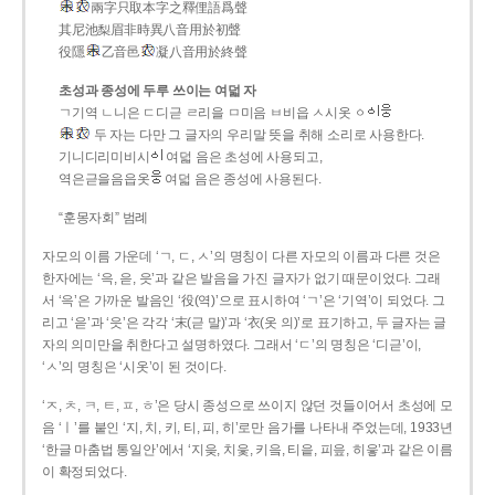
兩字只取本字之釋俚語爲聲
其尼池梨眉非時異八音用於初聲
役隱
乙音邑
凝八音用於終聲
초성과 종성에 두루 쓰이는 여덟 자
ㄱ기역 ㄴ니은 ㄷ디귿 ㄹ리을 ㅁ미음 ㅂ비읍 ㅅ시옷 ㆁ
두 자는 다만 그 글자의 우리말 뜻을 취해 소리로 사용한다.
기니디리미비시
여덟 음은 초성에 사용되고,
역은귿을음읍옷
여덟 음은 종성에 사용된다.
“훈몽자회” 범례
자모의 이름 가운데 ‘ㄱ, ㄷ, ㅅ’의 명칭이 다른 자모의 이름과 다른 것은
한자에는 ‘윽, 읃, 읏’과 같은 발음을 가진 글자가 없기 때문이었다. 그래
서 ‘윽’은 가까운 발음인 ‘役(역)’으로 표시하여 ‘ㄱ’은 ‘기역’이 되었다. 그
리고 ‘읃’과 ‘읏’은 각각 ‘末(귿 말)’과 ‘衣(옷 의)’로 표기하고, 두 글자는 글
자의 의미만을 취한다고 설명하였다. 그래서 ‘ㄷ’의 명칭은 ‘디귿’이,
‘ㅅ’의 명칭은 ‘시옷’이 된 것이다.
‘ㅈ, ㅊ, ㅋ, ㅌ, ㅍ, ㅎ’은 당시 종성으로 쓰이지 않던 것들이어서 초성에 모
음 ‘ㅣ’를 붙인 ‘지, 치, 키, 티, 피, 히’로만 음가를 나타내 주었는데, 1933년
‘한글 마춤법 통일안’에서 ‘지읒, 치읓, 키읔, 티읕, 피읖, 히읗’과 같은 이름
이 확정되었다.