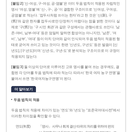
[붙임 2]
‘신-여성, 구-여성, 공-염불’은 이미 두음 법칙이 적용된 자립적인
명사 ‘여성, 염불’에 ‘신-, 구-, 공-’이 결합한 구조이므로 ‘신여성, 구여성,
공염불’로 적는다. ‘접두사처럼 쓰이는 한자’라고 한 것은 ‘신(新), 구
(舊)’와 같은 한자를 접두사로만 단정하기 어렵다는 점을 밝힌 것이다. 실
제로 ‘구(舊)’는 ‘구 시민 회관’과 같은 구성에서는 관형사로도 쓰인다. ‘남
존­-여비, 남부-­여대’ 등은 엄밀히 말하면 합성어는 아니지만, ‘남존’, ‘여
비’, ‘남부’, ‘여대’ 등이 마치 단어와 같이 인식되어 두음 법칙이 적용된 형
태로 굳어져 쓰이고 있는 것이다. 한편 ‘신년도, 구년도’ 등은 발음이 [신
년도], [구ː년도]이며 ‘신년­-도, 구년-­도’로 분석되는 구조이므로 이 규정이
적용되지 않는다.
[붙임 3]
둘 이상의 단어로 이루어진 고유 명사를 붙여 쓰는 경우에도, 결
합된 각 단어를 두음 법칙에 따라 적는다. 따라서 ‘한국 여자 농구 연맹’을
붙여서 쓰면 ‘한국여자농구연맹’이 된다.
더 알아보기
두음 법칙의 적용
두음 법칙의 적용에 차이가 있는 ‘연도’와 ‘년도’는 “표준국어대사전”에서
이러한 차이점을 확인할 수 있다.
연도(年度)
「명사」 사무나 회계 결산 따위의 처리를 위하여 편의