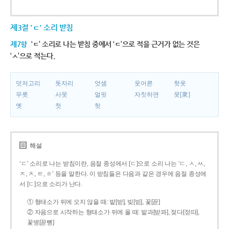
제3절 'ㄷ' 소리 받침
제7항
‘ㄷ’ 소리로 나는 받침 중에서 ‘ㄷ’으로 적을 근거가 없는 것은
‘ㅅ’으로 적는다.
덧저고리
돗자리
엇셈
웃어른
핫옷
무릇
사뭇
얼핏
자칫하면
뭇[衆]
옛
첫
헛
해설
‘ㄷ’ 소리로 나는 받침이란, 음절 종성에서 [ㄷ]으로 소리 나는 ‘ㄷ, ㅅ, ㅆ,
ㅈ, ㅊ, ㅌ, ㅎ’ 등을 말한다. 이 받침들은 다음과 같은 경우에 음절 종성에
서 [ㄷ]으로 소리가 난다.
① 형태소가 뒤에 오지 않을 때: 밭[받], 빚[빋], 꽃[꼳]
② 자음으로 시작하는 형태소가 뒤에 올 때: 밭과[받꽈], 젖다[젇따],
꽃병[꼳뼝]