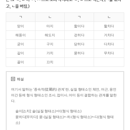
고, ㄴ을 버림.)
ㄱ
ㄴ
ㄱ
ㄴ
맏이
마지
핥이다
할치다
해돋이
해도지
걷히다
거치다
굳이
구지
닫히다
다치다
같이
가치
묻히다
무치다
끝이
끄치
해설
여기서 말하는 ‘종속적(從屬的) 관계’란, 실질 형태소인 체언, 어근, 용언
어간 등에 형식 형태소인 조사, 접미사, 어미 등이 결합하는 관계를 말한
다.
솥이[소치]: 솥(실질 형태소)+이(형식 형태소)
묻히다[무치다]: 묻­-(실질 형태소)+­-히­-(형식 형태소)+-다(형식 형태
소)