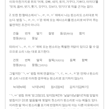
이와 마찬가지로 위의 ‘어깨, 오빠, 새끼, 토끼, 가꾸다, 기쁘다, 아끼다’를
‘엇개, 옵바, 샛기, 톳기, 갓구다, 깃브다, 앗기다’로 적을 근거는 없다.
2. 또한 한 형태소에서 ‘ㄴ, ㄹ, ㅁ, ㅇ’ 뒤에서 나는 된소리도 소리대로 적
는다. 받침 ‘ㄴ, ㄹ, ㅁ, ㅇ’은 뒤에 오는 예사소리를 된소리로 바꾸어 주는
필연적인 조건이 아니다.
건들
번개
딸기
절벙
듬성
함지
(하다)
껑둥
뭉실
(하다)
따라서 ‘ㄴ, ㄹ, ㅁ, ㅇ’ 뒤에 오는 된소리는 특별한 까닭이 있다고 할 수 없
으므로 소리 나는 대로 표기한다.
건뜻
번쩍
딸꾹
절뚝
듬뿍
함빡
(거리다)
껑뚱
뭉뚱
(하다)
(그리다)
그렇지만 ‘ㄱ, ㅂ’ 받침 뒤에 연결되는 ‘ㄱ, ㄷ, ㅂ, ㅅ, ㅈ’은 언제나 된소리
로 소리 나므로 이러한 경우에는 된소리로 표기하지 않는다.
늑대[늑때]
낙지[낙찌]
접시[접씨]
갑자기[갑짜기]
‘ㄱ, ㅂ’ 받침 외에 ‘믿고[믿꼬], 잊지[읻찌]’와 ‘낯설다[낟썰다]’처럼 앞말의
받침이 [ㄷ]으로 발음될 때 뒷말의 첫소리가 된소리로 나는 예들도 있다.
이러한 말 역시 된소리를 표기에 반영하지 않는데 이는 다른 이유에서이