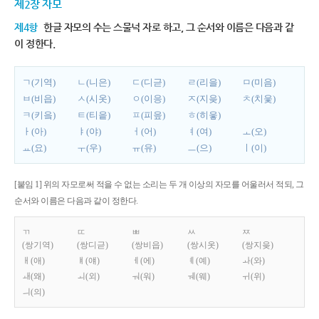
제2장 자모
제4항
한글 자모의 수는 스물넉 자로 하고, 그 순서와 이름은 다음과 같
이 정한다.
ㄱ(기역)
ㄴ(니은)
ㄷ(디귿)
ㄹ(리을)
ㅁ(미음)
ㅂ(비읍)
ㅅ(시옷)
ㅇ(이응)
ㅈ(지읒)
ㅊ(치읓)
ㅋ(키읔)
ㅌ(티읕)
ㅍ(피읖)
ㅎ(히읗)
ㅏ(아)
ㅑ(야)
ㅓ(어)
ㅕ(여)
ㅗ(오)
ㅛ(요)
ㅜ(우)
ㅠ(유)
ㅡ(으)
ㅣ(이)
[붙임 1] 위의 자모로써 적을 수 없는 소리는 두 개 이상의 자모를 어울러서 적되, 그
순서와 이름은 다음과 같이 정한다.
ㄲ
ㄸ
ㅃ
ㅆ
ㅉ
(쌍기역)
(쌍디귿)
(쌍비읍)
(쌍시옷)
(쌍지읒)
ㅐ(애)
ㅒ(얘)
ㅔ(에)
ㅖ(예)
ㅘ(와)
ㅙ(왜)
ㅚ(외)
ㅝ(워)
ㅞ(웨)
ㅟ(위)
ㅢ(의)