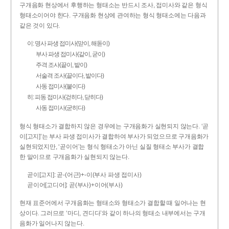
구개음화 현상에서 후행하는 형태소는 반드시 조사, 접미사와 같은 형식
형태소이어야 한다. 구개음화 현상에 관여하는 형식 형태소에는 다음과
같은 것이 있다.
이: 명사 파생 접미사(맏이, 해돋이)
부사 파생 접미사(같이, 굳이)
주격 조사(끝이, 밭이)
서술격 조사(끝이다, 밭이다)
사동 접미사(붙이다)
히: 피동 접미사(걷히다, 닫히다)
사동 접미사(굳히다)
형식 형태소가 결합하지 않은 경우에는 구개음화가 실현되지 않는다. ‘곧
이[고지]’는 부사 파생 접미사가 결합하여 부사가 되었으므로 구개음화가
실현되었지만, ‘곧이어’는 형식 형태소가 아닌 실질 형태소 부사가 결합
한 말이므로 구개음화가 실현되지 않는다.
곧이[고지]: 곧-­(어근)+­-이(부사 파생 접미사)
곧이어[고디어]: 곧(부사)+이어(부사)
현재 표준어에서 구개음화는 형태소와 형태소가 결합할 때 일어나는 현
상이다. 그러므로 ‘마디, 견디다’와 같이 하나의 형태소 내부에서는 구개
음화가 일어나지 않는다.