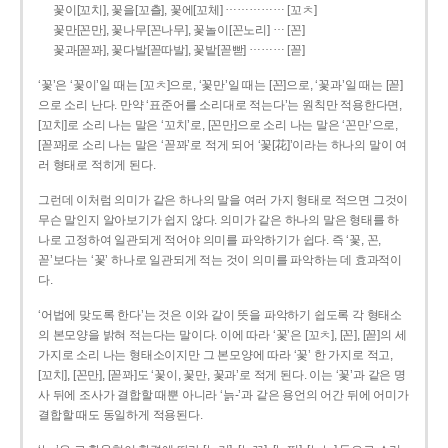
……………
꽃이[꼬치], 꽃을[꼬츨], 꽃에[꼬체]
[꼬ㅊ]
…
꽃만[꼰만], 꽃나무[꼰나무], 꽃놀이[꼰노리]
[꼰]
………
꽃과[꼳꽈], 꽃다발[꼳따발], 꽃밭[꼳빧]
[꼳]
‘꽃’은 ‘꽃이’일 때는 [꼬ㅊ]으로, ‘꽃만’일 때는 [꼰]으로, ‘꽃과’일 때는 [꼳]
으로 소리 난다. 만약 ‘표준어를 소리대로 적는다’는 원칙만 적용한다면,
[꼬치]로 소리 나는 말은 ‘꼬치’로, [꼰만]으로 소리 나는 말은 ‘꼰만’으로,
[꼳꽈]로 소리 나는 말은 ‘꼳꽈’로 적게 되어 ‘꽃[花]’이라는 하나의 말이 여
러 형태로 적히게 된다.
그런데 이처럼 의미가 같은 하나의 말을 여러 가지 형태로 적으면 그것이
무슨 말인지 알아보기가 쉽지 않다. 의미가 같은 하나의 말은 형태를 하
나로 고정하여 일관되게 적어야 의미를 파악하기가 쉽다. 즉 ‘꽃, 꼰,
꼳’보다는 ‘꽃’ 하나로 일관되게 적는 것이 의미를 파악하는 데 효과적이
다.
‘어법에 맞도록 한다’는 것은 이와 같이 뜻을 파악하기 쉽도록 각 형태소
의 본모양을 밝혀 적는다는 말이다. 이에 따라 ‘꽃’은 [꼬ㅊ], [꼰], [꼳]의 세
가지로 소리 나는 형태소이지만 그 본모양에 따라 ‘꽃’ 한 가지로 적고,
[꼬치], [꼰만], [꼳꽈]도 ‘꽃이, 꽃만, 꽃과’로 적게 된다. 이는 ‘꽃’과 같은 명
사 뒤에 조사가 결합할 때뿐 아니라 ‘늙-’과 같은 용언의 어간 뒤에 어미가
결합할 때도 동일하게 적용된다.