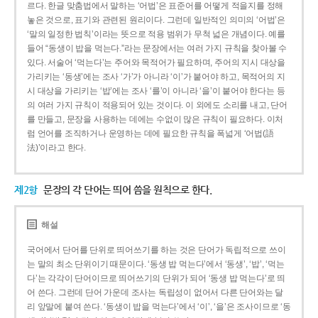
르다. 한글 맞춤법에서 말하는 ‘어법’은 표준어를 어떻게 적을지를 정해
놓은 것으로, 표기와 관련된 원리이다. 그런데 일반적인 의미의 ‘어법’은
‘말의 일정한 법칙’이라는 뜻으로 적용 범위가 무척 넓은 개념이다. 예를
들어 “동생이 밥을 먹는다.”라는 문장에서는 여러 가지 규칙을 찾아볼 수
있다. 서술어 ‘먹는다’는 주어와 목적어가 필요하며, 주어의 지시 대상을
가리키는 ‘동생’에는 조사 ‘가’가 아니라 ‘이’가 붙어야 하고, 목적어의 지
시 대상을 가리키는 ‘밥’에는 조사 ‘를’이 아니라 ‘을’이 붙어야 한다는 등
의 여러 가지 규칙이 적용되어 있는 것이다. 이 외에도 소리를 내고, 단어
를 만들고, 문장을 사용하는 데에는 수없이 많은 규칙이 필요하다. 이처
럼 언어를 조직하거나 운영하는 데에 필요한 규칙을 폭넓게 ‘어법(語
法)’이라고 한다.
제2항
문장의 각 단어는 띄어 씀을 원칙으로 한다.
해설
국어에서 단어를 단위로 띄어쓰기를 하는 것은 단어가 독립적으로 쓰이
는 말의 최소 단위이기 때문이다. ‘동생 밥 먹는다’에서 ‘동생’, ‘밥’, ‘먹는
다’는 각각이 단어이므로 띄어쓰기의 단위가 되어 ‘동생 밥 먹는다’로 띄
어 쓴다. 그런데 단어 가운데 조사는 독립성이 없어서 다른 단어와는 달
리 앞말에 붙여 쓴다. ‘동생이 밥을 먹는다’에서 ‘이’, ‘을’은 조사이므로 ‘동