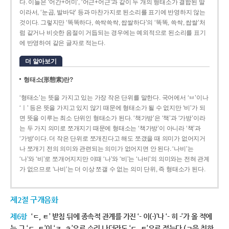
다. 이들은 ‘어간+어미’, ‘어근+어근’과 같이 두 개의 형태소가 결합된 말
이라서, ‘눈곱, 발바닥’ 등과 마찬가지로 된소리를 표기에 반영하지 않는
것이다. 그렇지만 ‘똑똑하다, 쓱싹쓱싹, 쌉쌀하다’의 ‘똑똑, 쓱싹, 쌉쌀’처
럼 같거나 비슷한 음절이 거듭되는 경우에는 예외적으로 된소리를 표기
에 반영하여 같은 글자로 적는다.
더 알아보기
형태소(形態素)란?
‘형태소’는 뜻을 가지고 있는 가장 작은 단위를 말한다. 국어에서 ‘ㅂ’이나
‘ㅣ’ 등은 뜻을 가지고 있지 않기 때문에 형태소가 될 수 없지만 ‘비’가 되
면 뜻을 이루는 최소 단위인 형태소가 된다. ‘책가방’은 ‘책’과 ‘가방’이라
는 두 가지 의미로 쪼개지기 때문에 형태소는 ‘책가방’이 아니라 ‘책’과
‘가방’이다. 더 작은 단위로 쪼개진다고 해도 쪼갰을 때 의미가 없어지거
나 쪼개기 전의 의미와 관련되는 의미가 없어지면 안 된다. ‘나비’는
‘나’와 ‘비’로 쪼개어지지만 이때 ‘나’와 ‘비’는 ‘나비’의 의미와는 전혀 관계
가 없으므로 ‘나비’는 더 이상 쪼갤 수 없는 의미 단위, 즉 형태소가 된다.
제2절 구개음화
제6항
‘ㄷ, ㅌ’ 받침 뒤에 종속적 관계를 가진 ‘- 이(-)’나 ‘- 히 -’가 올 적에
는 그 ‘ㄷ, ㅌ’이 ‘ㅈ, ㅊ’으로 소리 나더라도 ‘ㄷ, ㅌ’으로 적는다.(ㄱ을 취하