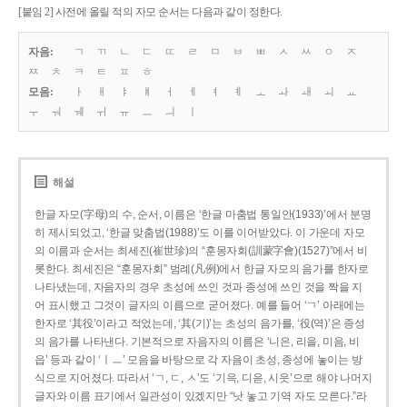
[붙임 2] 사전에 올릴 적의 자모 순서는 다음과 같이 정한다.
자음:
ㄱ
ㄲ
ㄴ
ㄷ
ㄸ
ㄹ
ㅁ
ㅂ
ㅃ
ㅅ
ㅆ
ㅇ
ㅈ
ㅉ
ㅊ
ㅋ
ㅌ
ㅍ
ㅎ
모음:
ㅏ
ㅐ
ㅑ
ㅒ
ㅓ
ㅔ
ㅕ
ㅖ
ㅗ
ㅘ
ㅙ
ㅚ
ㅛ
ㅜ
ㅝ
ㅞ
ㅟ
ㅠ
ㅡ
ㅢ
ㅣ
해설
한글 자모(字母)의 수, 순서, 이름은 ‘한글 마춤법 통일안(1933)’에서 분명
히 제시되었고, ‘한글 맞춤법(1988)’도 이를 이어받았다. 이 가운데 자모
의 이름과 순서는 최세진(崔世珍)의 “훈몽자회(訓蒙字會)(1527)”에서 비
롯한다. 최세진은 “훈몽자회” 범례(凡例)에서 한글 자모의 음가를 한자로
나타냈는데, 자음자의 경우 초성에 쓰인 것과 종성에 쓰인 것을 짝을 지
어 표시했고 그것이 글자의 이름으로 굳어졌다. 예를 들어 ‘ㄱ’ 아래에는
한자로 ‘其役’이라고 적었는데, ‘其(기)’는 초성의 음가를, ‘役(역)’은 종성
의 음가를 나타낸다. 기본적으로 자음자의 이름은 ‘니은, 리을, 미음, 비
읍’ 등과 같이 ‘ㅣㅡ’ 모음을 바탕으로 각 자음이 초성, 종성에 놓이는 방
식으로 지어졌다. 따라서 ‘ㄱ, ㄷ, ㅅ’도 ‘기윽, 디읃, 시읏’으로 해야 나머지
글자와 이름 표기에서 일관성이 있겠지만 “낫 놓고 기역 자도 모른다.”라