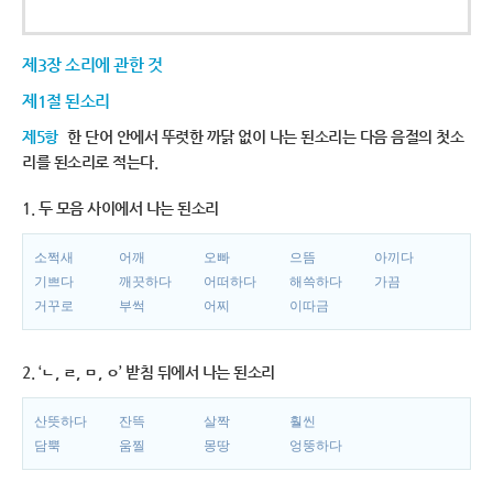
제3장 소리에 관한 것
제1절 된소리
제5항
한 단어 안에서 뚜렷한 까닭 없이 나는 된소리는 다음 음절의 첫소
리를 된소리로 적는다.
1. 두 모음 사이에서 나는 된소리
소쩍새
어깨
오빠
으뜸
아끼다
기쁘다
깨끗하다
어떠하다
해쓱하다
가끔
거꾸로
부썩
어찌
이따금
2. ‘ㄴ, ㄹ, ㅁ, ㅇ’ 받침 뒤에서 나는 된소리
산뜻하다
잔뜩
살짝
훨씬
담뿍
움찔
몽땅
엉뚱하다