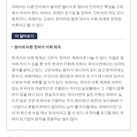
외래어는 다른 언어에서 들어온 말이므로 원어의 언어적인 특징을 고려
해서 적어야 한다. 따라서 ‘외래어 표기법’을 정하여 그에 따라 적는 것이
원칙이다. 외래어는 고유어, 한자어와 함께 국어의 어휘 체계에 정착한
어휘라고 할 수 있다.
더 알아보기
원어에 따른 한국어 어휘 체계
한국어의 어휘 체계는 고유어, 한자어, 외래어로 나눌 수 있다. 이들은 원
어에 차이가 있을 뿐 모두 한국어 어휘에 속한다. 국어사전에서는 단어의
원어를 밝히고 있다. 고유어에는 원어가 제시되어 있지 않고 한자어에는
한자가, 외래어에는 각 단어의 원어명과 로마자 표기가 제시되어 있어서
이로써 어휘 부류를 알 수가 있다. 외래어는 국어의 어휘 체계에 속하지
않는 외국어와 개념적으로 구별된다. 하지만 실생활에서 그 구별이 명확
하지 않을 때가 있다. 현실적으로는 국어사전에 실린 어휘는 외래어, 실
리지 않은 것은 외국어로 구별하는 것이 편리하다. 예컨대 ‘보이(boy)’가
‘식당이나 호텔 따위에서 접대하는 남자’를 의미할 때는 외래어지만 ‘소
년’의 뜻으로 쓰일 때는 외국어라고 할 수 있다. 외국어를 표기할 때도 외
래어 표기법의 원칙을 준용하는 일이 많다.