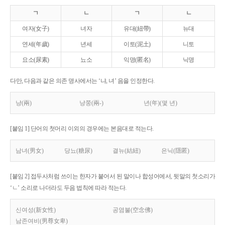
ㄱ
ㄴ
ㄱ
ㄴ
여자(女子)
녀자
유대(紐帶)
뉴대
연세(年歲)
년세
이토(泥土)
니토
요소(尿素)
뇨소
익명(匿名)
닉명
다만, 다음과 같은 의존 명사에서는 ‘냐, 녀’ 음을 인정한다.
냥(兩)
냥쭝(兩-)
년(年)(몇 년)
[붙임 1] 단어의 첫머리 이외의 경우에는 본음대로 적는다.
남녀(男女)
당뇨(糖尿)
결뉴(結紐)
은닉(隱匿)
[붙임 2] 접두사처럼 쓰이는 한자가 붙어서 된 말이나 합성어에서, 뒷말의 첫소리가
‘ㄴ’ 소리로 나더라도 두음 법칙에 따라 적는다.
신여성(新女性)
공염불(空念佛)
남존여비(男尊女卑)