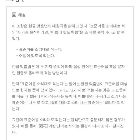
해설
이 조항은 한글 맞춤법의 대원칙을 밝히고 있다. “표준어를 소리대로 적
되”가 기본 원칙이라면, “어법에 맞도록 함”은 또 다른 원칙이라고 할 수
있다.
표준어를 소리대로 적는다.
어법에 맞도록 적는다.
한글 맞춤법은 이 두 가지 원칙에 따라 음성 언어인 표준어를 표음 문자
인 한글로 올바르게 적는 방법이다.
먼저 ‘표준어를 소리대로 적는다’는 말에는 한글 맞춤법이 표준어를 대상
으로 한다는 뜻이 담겨 있다. 그리고 ‘소리대로’ 적는다는 것은 그 표준어
를 적을 때 발음에 따라 적는다는 뜻이다. 이를테면 [나무]라고 소리 나는
표준어는 ‘나무’로 적고, [달리다]라고 소리 나는 표준어는 ‘달리다’로 적
는다.
그런데 표준어를 소리대로 적는다는 원칙만으로 충분하지 않은 경우가
있다. 예를 들어 ‘꽃[花]’이란 단어는 쓰이는 환경에 따라 소리가 달라진
다.