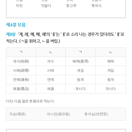
자칫
짓밟다
풋고추
햇곡식
제4절 모음
제8항
‘계, 례, 몌, 폐, 혜’의 ‘ㅖ’는 ‘ㅔ’로 소리 나는 경우가 있더라도 ‘ㅖ’로
적는다. (ㄱ을 취하고, ㄴ을 버림.)
ㄱ
ㄴ
ㄱ
ㄴ
계수(桂樹)
게수
혜택(惠澤)
헤택
사례(謝禮)
사레
계집
게집
연몌(連袂)
연메
핑계
핑게
폐품(廢品)
페품
계시다
게시다
다만, 다음 말은 본음대로 적는다.
게송(偈頌)
게시판(揭示板)
휴게실(休憩室)