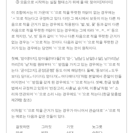
③ 모음으로 시작하는 실질 형태소가 뒤에 올 때: 젖어미[저더미]
이 조항에서는 이 가운데 ‘ㄷ’으로 적을 뚜렷한 까닭이 없는 경우에는
‘ㅅ’으로 적는다고 규정하고 있다. 다만 그 예시에서 보듯이 이는 다른 자
음으로 적을 근거가 없는 경우에도 적용된다. ‘밭, 빚, 꽃’ 등과 같이 다른
자음으로 적을 뚜렷한 까닭이 있는 경우에는 그에 따라 ‘ㅌ, ㅈ, ㅊ’ 등으
로 적지만, ‘낫, 빗’ 등과 같이 ‘ㄷ’이나 다른 자음으로 적을 뚜렷한 근거가
없는 경우는 ‘ㅅ’으로 적는 것이다. 다음과 같이 ‘ㄷ’으로 적을 뚜렷한 근
거가 있는 경우에는 당연히 ‘ㄷ’으로 적는 것이 원칙이다.
첫째, ‘맏이[마지], 맏아들[마다들]’의 ‘맏-’, ‘낟[낟ː], 낟알[나ː달], 낟가리[낟ː
까리]’의 ‘낟’처럼 원래부터 ‘ㄷ’ 받침을 가지고 있는 경우에는 ‘ㄷ’으로 적
는다. ‘곧이[고지], 곧장[곧짱]’ 등도 이에 해당한다. 둘째, ‘돋보다(←도두
보다), 딛다(←디디다), 얻다가(←어디에다가)’처럼 본말에서 준말이 만들
어지면서 ‘ㄷ’ 받침을 갖게 된 경우에도 ‘ㄷ’으로 적는다. 셋째, 한글 맞춤
법에서 규정하고 있듯이 ‘반짇고리, 사흗날, 숟가락, 이튿날’처럼 ‘ㄹ’ 소
리와 연관되어 ‘ㄷ’으로 소리 나는 경우에도 ‘ㄷ’으로 적는다.(한글 맞춤법
제29항 참조)
이처럼 ‘ㄷ’으로 적을 근거가 있는 경우가 아니어서 관습대로 ‘ㅅ’으로 적
는 예로는 다음과 같은 것들이 있다.
걸핏하면
그까짓
기껏
놋그릇
덧셈
빗장
삿대
숫접다