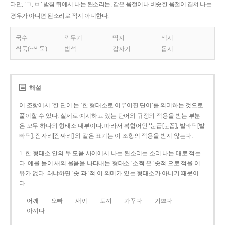
다만, ‘ㄱ, ㅂ’ 받침 뒤에서 나는 된소리는, 같은 음절이나 비슷한 음절이 겹쳐 나는
경우가 아니면 된소리로 적지 아니한다.
국수
깍두기
딱지
색시
싹둑(~싹둑)
법석
갑자기
몹시
해설
이 조항에서 ‘한 단어’는 ‘한 형태소로 이루어진 단어’를 의미하는 것으로
풀이할 수 있다. 실제로 예시하고 있는 단어와 규정의 적용을 받는 부분
은 모두 하나의 형태소 내부이다. 따라서 복합어인 ‘눈곱[눈꼽], 발바닥[발
빠닥], 잠자리[잠짜리]’와 같은 표기는 이 조항의 적용을 받지 않는다.
1. 한 형태소 안의 두 모음 사이에서 나는 된소리는 소리 나는 대로 적는
다. 예를 들어 새의 울음을 나타내는 형태소 ‘소쩍’은 ‘솟적’으로 적을 이
유가 없다. 왜냐하면 ‘솟’과 ‘적’이 의미가 있는 형태소가 아니기 때문이
다.
어깨
오빠
새끼
토끼
가꾸다
기쁘다
아끼다