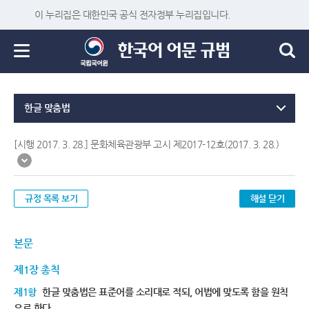
이 누리집은 대한민국 공식 전자정부 누리집입니다.
한글 맞춤법
[시행 2017. 3. 28.] 문화체육관광부 고시 제2017-12호(2017. 3. 28.)
규정 목록 보기
해설 닫기
본문
제1장 총칙
제1항
한글 맞춤법은 표준어를 소리대로 적되, 어법에 맞도록 함을 원칙
으로 한다.