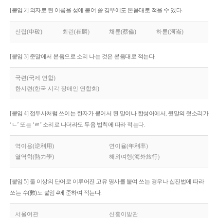
[붙임 2] 외자로 된 이름을 성에 붙여 쓸 경우에도 본음대로 적을 수 있다.
신립(申砬)
최린(崔麟)
채륜(蔡倫)
하륜(河崙)
[붙임 3] 준말에서 본음으로 소리 나는 것은 본음대로 적는다.
국련(국제 연합)
한시련(한국 시각 장애인 연합회)
[붙임 4] 접두사처럼 쓰이는 한자가 붙어서 된 말이나 합성어에서, 뒷말의 첫소리가
‘ㄴ’ 또는 ‘ㄹ’ 소리로 나더라도 두음 법칙에 따라 적는다.
역이용(逆利用)
연이율(年利率)
열역학(熱力學)
해외여행(海外旅行)
[붙임 5] 둘 이상의 단어로 이루어진 고유 명사를 붙여 쓰는 경우나 십진법에 따라
쓰는 수(數)도 붙임 4에 준하여 적는다.
서울여관
신흥이발관