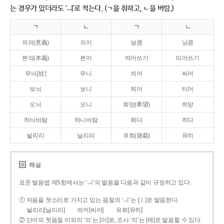
는 경우가 있더라도 ‘ㅢ’로 적는다. (ㄱ을 취하고, ㄴ을 버림.)
ㄱ
ㄴ
ㄱ
ㄴ
의의(意義)
의이
닁큼
닝큼
본의(本義)
본이
띄어쓰기
띠어쓰기
무늬[紋]
무니
씌어
씨어
보늬
보니
틔어
티어
오늬
오니
희망(希望)
히망
하늬바람
하니바람
희다
히다
늴리리
닐리리
유희(遊戱)
유히
해설
표준 발음법 제5항에서는 ‘ㅢ’의 발음을 다음과 같이 규정하고 있다.
① 자음을 첫소리로 가지고 있는 음절의 ‘ㅢ’는 [ㅣ]로 발음한다.
늴리리[닐리리]
씌어[씨어]
유희[유히]
② 단어의 첫음절 이외의 ‘의’는 [이]로, 조사 ‘의’는 [에]로 발음할 수 있다.