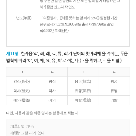
상 구분한 일 년 동안의 기간. 또는 앞의 말에 해당하는 그
해. ¶ 졸업 연도/제작 연도.
년도(年度)
「의존명사」((해를 뜻하는 말 뒤에 쓰여)) 일정한 기간
단위로서의 그해. ¶ 1985년도 출생자/1970년도 졸업
식/1990년도 예산안.
제11항
한자음 ‘랴, 려, 례, 료, 류, 리’가 단어의 첫머리에 올 적에는, 두음
법칙에 따라 ‘야, 여, 예, 요, 유, 이’로 적는다.(ㄱ을 취하고, ㄴ을 버림.)
ㄱ
ㄴ
ㄱ
ㄴ
양심(良心)
량심
용궁(龍宮)
룡궁
역사(歷史)
력사
유행(流行)
류행
예의(禮儀)
례의
이발(理髮)
리발
다만, 다음과 같은 의존 명사는 본음대로 적는다.
리(里): 몇 리냐?
리(理): 그럴 리가 없다.