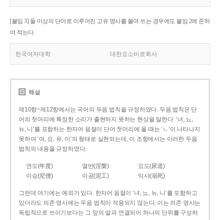
[붙임 3] 둘 이상의 단어로 이루어진 고유 명사를 붙여 쓰는 경우에도 붙임 2에 준하
여 적는다.
한국여자대학
대한요소비료회사
해설
제10항~제12항에서는 국어의 두음 법칙을 규정하였다. 두음 법칙은 단
어의 첫머리에 특정한 소리가 출현하지 못하는 현상을 말한다. ‘녀, 뇨,
뉴, 니’를 포함하는 한자어 음절이 단어 첫머리에 올 때는 ‘ㄴ’이 나타나지
못하여 ‘여, 요, 유, 이’의 형태로 실현되는데, 이 조항에서는 이러한 두음
법칙의 내용을 규정하였다.
연도(年度)
열반(涅槃)
요도(尿道)
이승(尼僧)
이공(泥工)
익사(溺死)
그런데 여기에는 예외가 있다. 한자어 음절이 ‘녀, 뇨, 뉴, 니’를 포함하고
있더라도 의존 명사에는 두음 법칙이 적용되지 않는다. 이는 의존 명사는
독립적으로 쓰이기보다는 그 앞의 말과 연결되어 하나의 단위를 구성하