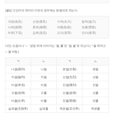
[붙임 1] 단어의 첫머리 이외의 경우에는 본음대로 적는다.
개량(改良)
선량(善良)
수력(水力)
협력(協力)
사례(謝禮)
혼례(婚禮)
와룡(臥龍)
쌍룡(雙龍)
하류(下流)
급류(急流)
도리(道理)
진리(眞理)
다만, 모음이나 ‘ㄴ’ 받침 뒤에 이어지는 ‘렬, 률’은 ‘열, 율’로 적는다.(ㄱ을 취하고
ㄴ을 버림.)
ㄱ
ㄴ
ㄱ
ㄴ
나열(羅列)
나렬
분열(分裂)
분렬
치열(齒列)
치렬
선열(先烈)
선렬
비열(卑劣)
비렬
진열(陳列)
진렬
규율(規律)
규률
선율(旋律)
선률
비율(比率)
비률
전율(戰慄)
전률
실패율(失敗率)
실패률
백분율(百分率)
백분률