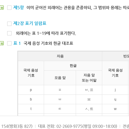
제5항
이미 굳어진 외래어는 관용을 존중하되, 그 범위와 용례는 따로
북
제2장 표기 일람표
외래어는 표 1~19에 따라 표기한다.
표 1
국제 음성 기호와 한글 대조표
북
자음
반
한글
국제 음성
국제 음성
자음 앞
기호
기호
모음 앞
또는 어말
p
ㅍ
ㅂ, 프
j
b
ㅂ
브
ɥ
t
ㅌ
ㅅ, 트
w
d
ㄷ
드
154(방화3동 827)
대표 전화: 02-2669-9775(평일 09:00~18:00)
전송
k
ㅋ
ㄱ, 크