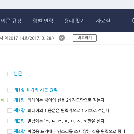
메인콘텐츠 바로가기
어문 규정
항별 연혁
용례 찾기
자료실
비교하기
제2017-14호(2017. 3. 28.)
본문
제1장 표기의 기본 원칙
제1항
외래어는 국어의 현용 24 자모만으로 적는다.
북
제2항
외래어의 1 음운은 원칙적으로 1 기호로 적는다.
제3항
받침에는 ‘ㄱ, ㄴ, ㄹ, ㅁ, ㅂ, ㅅ, ㅇ’만을 쓴다.
제4항
파열음 표기에는 된소리를 쓰지 않는 것을 원칙으로 한다.