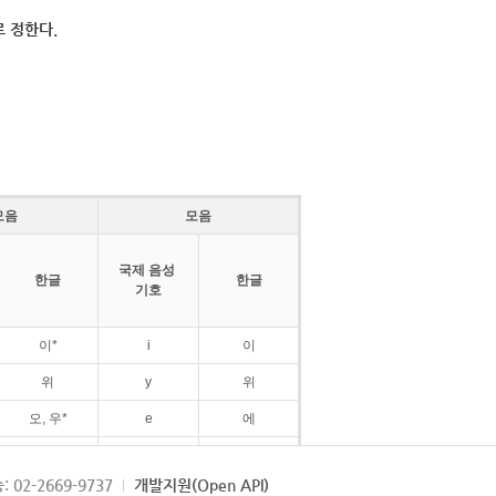
 정한다.
모음
모음
국제 음성
한글
한글
기호
이*
i
이
위
y
위
오, 우*
e
에
ø
외
: 02-2669-9737
개발지원(Open API)
ɛ
에