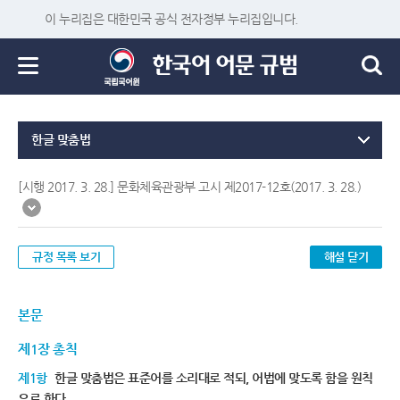
이 누리집은 대한민국 공식 전자정부 누리집입니다.
한글 맞춤법
[시행 2017. 3. 28.] 문화체육관광부 고시 제2017-12호(2017. 3. 28.)
규정 목록 보기
해설 닫기
본문
제1장 총칙
제1항
한글 맞춤법은 표준어를 소리대로 적되, 어법에 맞도록 함을 원칙
으로 한다.