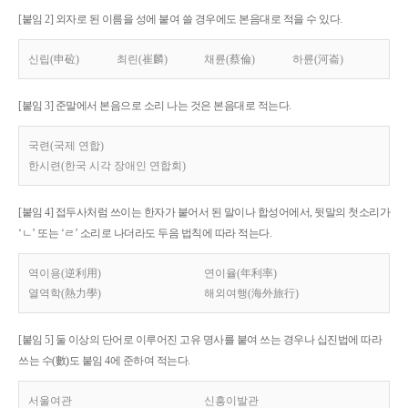
[붙임 2] 외자로 된 이름을 성에 붙여 쓸 경우에도 본음대로 적을 수 있다.
신립(申砬)
최린(崔麟)
채륜(蔡倫)
하륜(河崙)
[붙임 3] 준말에서 본음으로 소리 나는 것은 본음대로 적는다.
국련(국제 연합)
한시련(한국 시각 장애인 연합회)
[붙임 4] 접두사처럼 쓰이는 한자가 붙어서 된 말이나 합성어에서, 뒷말의 첫소리가
‘ㄴ’ 또는 ‘ㄹ’ 소리로 나더라도 두음 법칙에 따라 적는다.
역이용(逆利用)
연이율(年利率)
열역학(熱力學)
해외여행(海外旅行)
[붙임 5] 둘 이상의 단어로 이루어진 고유 명사를 붙여 쓰는 경우나 십진법에 따라
쓰는 수(數)도 붙임 4에 준하여 적는다.
서울여관
신흥이발관