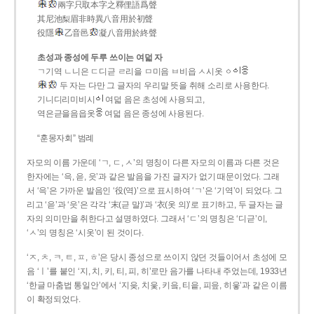
兩字只取本字之釋俚語爲聲
其尼池梨眉非時異八音用於初聲
役隱
乙音邑
凝八音用於終聲
초성과 종성에 두루 쓰이는 여덟 자
ㄱ기역 ㄴ니은 ㄷ디귿 ㄹ리을 ㅁ미음 ㅂ비읍 ㅅ시옷 ㆁ
두 자는 다만 그 글자의 우리말 뜻을 취해 소리로 사용한다.
기니디리미비시
여덟 음은 초성에 사용되고,
역은귿을음읍옷
여덟 음은 종성에 사용된다.
“훈몽자회” 범례
자모의 이름 가운데 ‘ㄱ, ㄷ, ㅅ’의 명칭이 다른 자모의 이름과 다른 것은
한자에는 ‘윽, 읃, 읏’과 같은 발음을 가진 글자가 없기 때문이었다. 그래
서 ‘윽’은 가까운 발음인 ‘役(역)’으로 표시하여 ‘ㄱ’은 ‘기역’이 되었다. 그
리고 ‘읃’과 ‘읏’은 각각 ‘末(귿 말)’과 ‘衣(옷 의)’로 표기하고, 두 글자는 글
자의 의미만을 취한다고 설명하였다. 그래서 ‘ㄷ’의 명칭은 ‘디귿’이,
‘ㅅ’의 명칭은 ‘시옷’이 된 것이다.
‘ㅈ, ㅊ, ㅋ, ㅌ, ㅍ, ㅎ’은 당시 종성으로 쓰이지 않던 것들이어서 초성에 모
음 ‘ㅣ’를 붙인 ‘지, 치, 키, 티, 피, 히’로만 음가를 나타내 주었는데, 1933년
‘한글 마춤법 통일안’에서 ‘지읒, 치읓, 키읔, 티읕, 피읖, 히읗’과 같은 이름
이 확정되었다.