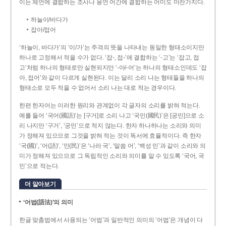
이는 체언에 결합하는 조사나 용언 어간에 결합하는 어미도 마찬가지다.
하늘이/바다가
잡아/접어
‘하늘이, 바다가’의 ‘이/가’는 주격의 뜻을 나타내는 동일한 형태소이지만
하나로 고정해서 적을 수가 없다. ‘잡-, 접-’에 결합하는 ‘-고’는 ‘잡고, 접
고’처럼 하나의 형태로만 실현되지만 ‘-아/-어’는 하나의 형태소인데도 ‘잡
아, 접어’와 같이 다르게 실현된다. 이는 달리 소리 나는 형태들을 하나의
형태소로 모두 적을 수 없어서 소리 나는 대로 적는 경우이다.
한편 한자어는 이러한 원리와 관계없이 각 글자의 소리를 밝혀 적는다.
예를 들어 ‘국어(國語)’는 [구거]로 소리 나고 ‘국민(國民)’은 [궁민]으로 소
리 나지만 ‘구거’, ‘궁민’으로 적지 않는다. 한자 하나하나는 소리와 의미
가 정해져 있으므로 그것을 밝혀 적는 것이 독서에 효율적이다. 즉 한자
‘국(國)’, ‘어(語)’, ‘민(民)’은 ‘나라 국’, ‘말씀 어’, ‘백성 민’과 같이 소리와 의
미가 정해져 있으므로 그 독립적인 소리와 의미를 알 수 있도록 ‘국어, 국
민’으로 적는다.
더 알아보기
‘어법(語法)’의 의미
한글 맞춤법에서 사용되는 ‘어법’과 일반적인 의미의 ‘어법’은 개념이 다