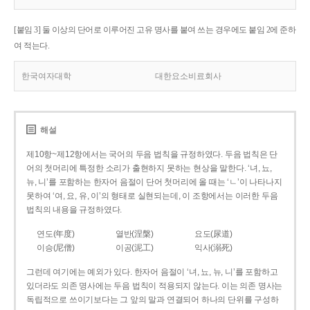
[붙임 3] 둘 이상의 단어로 이루어진 고유 명사를 붙여 쓰는 경우에도 붙임 2에 준하
여 적는다.
한국여자대학
대한요소비료회사
해설
제10항~제12항에서는 국어의 두음 법칙을 규정하였다. 두음 법칙은 단
어의 첫머리에 특정한 소리가 출현하지 못하는 현상을 말한다. ‘녀, 뇨,
뉴, 니’를 포함하는 한자어 음절이 단어 첫머리에 올 때는 ‘ㄴ’이 나타나지
못하여 ‘여, 요, 유, 이’의 형태로 실현되는데, 이 조항에서는 이러한 두음
법칙의 내용을 규정하였다.
연도(年度)
열반(涅槃)
요도(尿道)
이승(尼僧)
이공(泥工)
익사(溺死)
그런데 여기에는 예외가 있다. 한자어 음절이 ‘녀, 뇨, 뉴, 니’를 포함하고
있더라도 의존 명사에는 두음 법칙이 적용되지 않는다. 이는 의존 명사는
독립적으로 쓰이기보다는 그 앞의 말과 연결되어 하나의 단위를 구성하