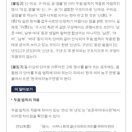
[붙임 2]
‘신-여성, 구-여성, 공-염불’은 이미 두음 법칙이 적용된 자립적인
명사 ‘여성, 염불’에 ‘신-, 구-, 공-’이 결합한 구조이므로 ‘신여성, 구여성,
공염불’로 적는다. ‘접두사처럼 쓰이는 한자’라고 한 것은 ‘신(新), 구
(舊)’와 같은 한자를 접두사로만 단정하기 어렵다는 점을 밝힌 것이다. 실
제로 ‘구(舊)’는 ‘구 시민 회관’과 같은 구성에서는 관형사로도 쓰인다. ‘남
존­-여비, 남부-­여대’ 등은 엄밀히 말하면 합성어는 아니지만, ‘남존’, ‘여
비’, ‘남부’, ‘여대’ 등이 마치 단어와 같이 인식되어 두음 법칙이 적용된 형
태로 굳어져 쓰이고 있는 것이다. 한편 ‘신년도, 구년도’ 등은 발음이 [신
년도], [구ː년도]이며 ‘신년­-도, 구년-­도’로 분석되는 구조이므로 이 규정이
적용되지 않는다.
[붙임 3]
둘 이상의 단어로 이루어진 고유 명사를 붙여 쓰는 경우에도, 결
합된 각 단어를 두음 법칙에 따라 적는다. 따라서 ‘한국 여자 농구 연맹’을
붙여서 쓰면 ‘한국여자농구연맹’이 된다.
더 알아보기
두음 법칙의 적용
두음 법칙의 적용에 차이가 있는 ‘연도’와 ‘년도’는 “표준국어대사전”에서
이러한 차이점을 확인할 수 있다.
연도(年度)
「명사」 사무나 회계 결산 따위의 처리를 위하여 편의