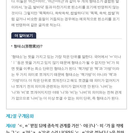
다. 이들은 ‘어간+어미’, ‘어근+어근’과 같이 두 개의 형태소가 결합된 말
이라서, ‘눈곱, 발바닥’ 등과 마찬가지로 된소리를 표기에 반영하지 않는
것이다. 그렇지만 ‘똑똑하다, 쓱싹쓱싹, 쌉쌀하다’의 ‘똑똑, 쓱싹, 쌉쌀’처
럼 같거나 비슷한 음절이 거듭되는 경우에는 예외적으로 된소리를 표기
에 반영하여 같은 글자로 적는다.
더 알아보기
형태소(形態素)란?
‘형태소’는 뜻을 가지고 있는 가장 작은 단위를 말한다. 국어에서 ‘ㅂ’이나
‘ㅣ’ 등은 뜻을 가지고 있지 않기 때문에 형태소가 될 수 없지만 ‘비’가 되
면 뜻을 이루는 최소 단위인 형태소가 된다. ‘책가방’은 ‘책’과 ‘가방’이라
는 두 가지 의미로 쪼개지기 때문에 형태소는 ‘책가방’이 아니라 ‘책’과
‘가방’이다. 더 작은 단위로 쪼개진다고 해도 쪼갰을 때 의미가 없어지거
나 쪼개기 전의 의미와 관련되는 의미가 없어지면 안 된다. ‘나비’는
‘나’와 ‘비’로 쪼개어지지만 이때 ‘나’와 ‘비’는 ‘나비’의 의미와는 전혀 관계
가 없으므로 ‘나비’는 더 이상 쪼갤 수 없는 의미 단위, 즉 형태소가 된다.
제2절 구개음화
제6항
‘ㄷ, ㅌ’ 받침 뒤에 종속적 관계를 가진 ‘- 이(-)’나 ‘- 히 -’가 올 적에
는 그 ‘ㄷ, ㅌ’이 ‘ㅈ, ㅊ’으로 소리 나더라도 ‘ㄷ, ㅌ’으로 적는다.(ㄱ을 취하