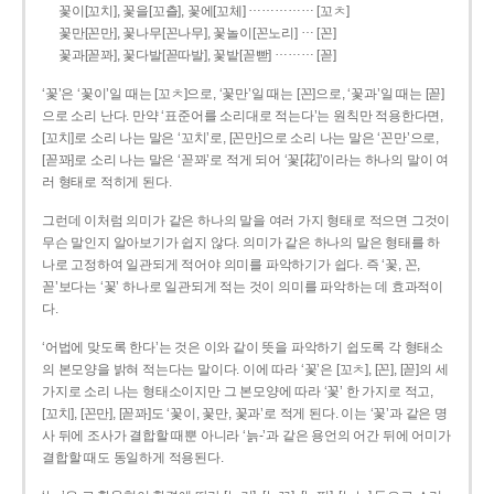
……………
꽃이[꼬치], 꽃을[꼬츨], 꽃에[꼬체]
[꼬ㅊ]
…
꽃만[꼰만], 꽃나무[꼰나무], 꽃놀이[꼰노리]
[꼰]
………
꽃과[꼳꽈], 꽃다발[꼳따발], 꽃밭[꼳빧]
[꼳]
‘꽃’은 ‘꽃이’일 때는 [꼬ㅊ]으로, ‘꽃만’일 때는 [꼰]으로, ‘꽃과’일 때는 [꼳]
으로 소리 난다. 만약 ‘표준어를 소리대로 적는다’는 원칙만 적용한다면,
[꼬치]로 소리 나는 말은 ‘꼬치’로, [꼰만]으로 소리 나는 말은 ‘꼰만’으로,
[꼳꽈]로 소리 나는 말은 ‘꼳꽈’로 적게 되어 ‘꽃[花]’이라는 하나의 말이 여
러 형태로 적히게 된다.
그런데 이처럼 의미가 같은 하나의 말을 여러 가지 형태로 적으면 그것이
무슨 말인지 알아보기가 쉽지 않다. 의미가 같은 하나의 말은 형태를 하
나로 고정하여 일관되게 적어야 의미를 파악하기가 쉽다. 즉 ‘꽃, 꼰,
꼳’보다는 ‘꽃’ 하나로 일관되게 적는 것이 의미를 파악하는 데 효과적이
다.
‘어법에 맞도록 한다’는 것은 이와 같이 뜻을 파악하기 쉽도록 각 형태소
의 본모양을 밝혀 적는다는 말이다. 이에 따라 ‘꽃’은 [꼬ㅊ], [꼰], [꼳]의 세
가지로 소리 나는 형태소이지만 그 본모양에 따라 ‘꽃’ 한 가지로 적고,
[꼬치], [꼰만], [꼳꽈]도 ‘꽃이, 꽃만, 꽃과’로 적게 된다. 이는 ‘꽃’과 같은 명
사 뒤에 조사가 결합할 때뿐 아니라 ‘늙-’과 같은 용언의 어간 뒤에 어미가
결합할 때도 동일하게 적용된다.