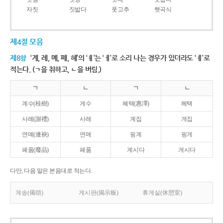
자칫
짓밟다
풋고추
햇곡식
제4절 모음
제8항
‘계, 례, 몌, 폐, 혜’의 ‘ㅖ’는 ‘ㅔ’로 소리 나는 경우가 있더라도 ‘ㅖ’로
적는다. (ㄱ을 취하고, ㄴ을 버림.)
ㄱ
ㄴ
ㄱ
ㄴ
계수(桂樹)
게수
혜택(惠澤)
헤택
사례(謝禮)
사레
계집
게집
연몌(連袂)
연메
핑계
핑게
폐품(廢品)
페품
계시다
게시다
다만, 다음 말은 본음대로 적는다.
게송(偈頌)
게시판(揭示板)
휴게실(休憩室)