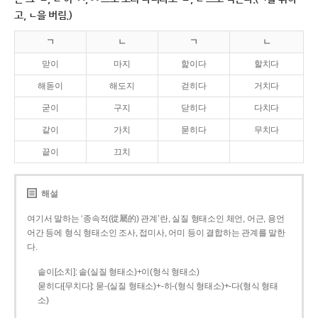
고, ㄴ을 버림.)
ㄱ
ㄴ
ㄱ
ㄴ
맏이
마지
핥이다
할치다
해돋이
해도지
걷히다
거치다
굳이
구지
닫히다
다치다
같이
가치
묻히다
무치다
끝이
끄치
해설
여기서 말하는 ‘종속적(從屬的) 관계’란, 실질 형태소인 체언, 어근, 용언
어간 등에 형식 형태소인 조사, 접미사, 어미 등이 결합하는 관계를 말한
다.
솥이[소치]: 솥(실질 형태소)+이(형식 형태소)
묻히다[무치다]: 묻­-(실질 형태소)+­-히­-(형식 형태소)+-다(형식 형태
소)