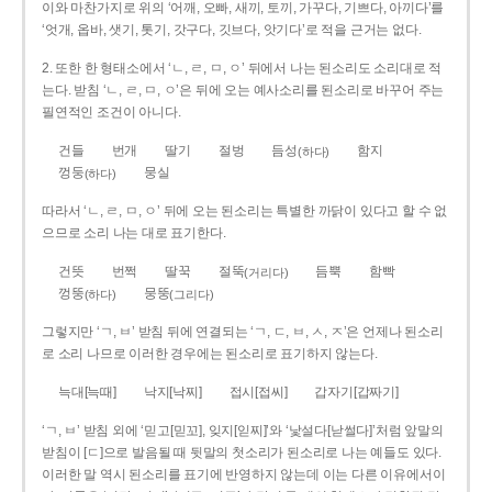
이와 마찬가지로 위의 ‘어깨, 오빠, 새끼, 토끼, 가꾸다, 기쁘다, 아끼다’를
‘엇개, 옵바, 샛기, 톳기, 갓구다, 깃브다, 앗기다’로 적을 근거는 없다.
2. 또한 한 형태소에서 ‘ㄴ, ㄹ, ㅁ, ㅇ’ 뒤에서 나는 된소리도 소리대로 적
는다. 받침 ‘ㄴ, ㄹ, ㅁ, ㅇ’은 뒤에 오는 예사소리를 된소리로 바꾸어 주는
필연적인 조건이 아니다.
건들
번개
딸기
절벙
듬성
함지
(하다)
껑둥
뭉실
(하다)
따라서 ‘ㄴ, ㄹ, ㅁ, ㅇ’ 뒤에 오는 된소리는 특별한 까닭이 있다고 할 수 없
으므로 소리 나는 대로 표기한다.
건뜻
번쩍
딸꾹
절뚝
듬뿍
함빡
(거리다)
껑뚱
뭉뚱
(하다)
(그리다)
그렇지만 ‘ㄱ, ㅂ’ 받침 뒤에 연결되는 ‘ㄱ, ㄷ, ㅂ, ㅅ, ㅈ’은 언제나 된소리
로 소리 나므로 이러한 경우에는 된소리로 표기하지 않는다.
늑대[늑때]
낙지[낙찌]
접시[접씨]
갑자기[갑짜기]
‘ㄱ, ㅂ’ 받침 외에 ‘믿고[믿꼬], 잊지[읻찌]’와 ‘낯설다[낟썰다]’처럼 앞말의
받침이 [ㄷ]으로 발음될 때 뒷말의 첫소리가 된소리로 나는 예들도 있다.
이러한 말 역시 된소리를 표기에 반영하지 않는데 이는 다른 이유에서이