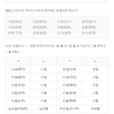
[붙임 1] 단어의 첫머리 이외의 경우에는 본음대로 적는다.
개량(改良)
선량(善良)
수력(水力)
협력(協力)
사례(謝禮)
혼례(婚禮)
와룡(臥龍)
쌍룡(雙龍)
하류(下流)
급류(急流)
도리(道理)
진리(眞理)
다만, 모음이나 ‘ㄴ’ 받침 뒤에 이어지는 ‘렬, 률’은 ‘열, 율’로 적는다.(ㄱ을 취하고
ㄴ을 버림.)
ㄱ
ㄴ
ㄱ
ㄴ
나열(羅列)
나렬
분열(分裂)
분렬
치열(齒列)
치렬
선열(先烈)
선렬
비열(卑劣)
비렬
진열(陳列)
진렬
규율(規律)
규률
선율(旋律)
선률
비율(比率)
비률
전율(戰慄)
전률
실패율(失敗率)
실패률
백분율(百分率)
백분률