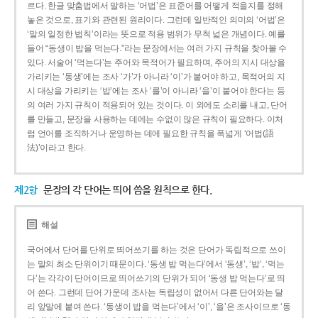
르다. 한글 맞춤법에서 말하는 ‘어법’은 표준어를 어떻게 적을지를 정해
놓은 것으로, 표기와 관련된 원리이다. 그런데 일반적인 의미의 ‘어법’은
‘말의 일정한 법칙’이라는 뜻으로 적용 범위가 무척 넓은 개념이다. 예를
들어 “동생이 밥을 먹는다.”라는 문장에서는 여러 가지 규칙을 찾아볼 수
있다. 서술어 ‘먹는다’는 주어와 목적어가 필요하며, 주어의 지시 대상을
가리키는 ‘동생’에는 조사 ‘가’가 아니라 ‘이’가 붙어야 하고, 목적어의 지
시 대상을 가리키는 ‘밥’에는 조사 ‘를’이 아니라 ‘을’이 붙어야 한다는 등
의 여러 가지 규칙이 적용되어 있는 것이다. 이 외에도 소리를 내고, 단어
를 만들고, 문장을 사용하는 데에는 수없이 많은 규칙이 필요하다. 이처
럼 언어를 조직하거나 운영하는 데에 필요한 규칙을 폭넓게 ‘어법(語
法)’이라고 한다.
제2항
문장의 각 단어는 띄어 씀을 원칙으로 한다.
해설
국어에서 단어를 단위로 띄어쓰기를 하는 것은 단어가 독립적으로 쓰이
는 말의 최소 단위이기 때문이다. ‘동생 밥 먹는다’에서 ‘동생’, ‘밥’, ‘먹는
다’는 각각이 단어이므로 띄어쓰기의 단위가 되어 ‘동생 밥 먹는다’로 띄
어 쓴다. 그런데 단어 가운데 조사는 독립성이 없어서 다른 단어와는 달
리 앞말에 붙여 쓴다. ‘동생이 밥을 먹는다’에서 ‘이’, ‘을’은 조사이므로 ‘동