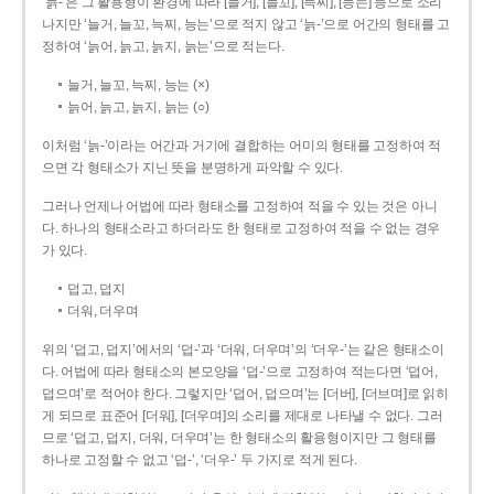
‘늙-’은 그 활용형이 환경에 따라 [늘거], [늘꼬], [늑찌], [능는] 등으로 소리
나지만 ‘늘거, 늘꼬, 늑찌, 능는’으로 적지 않고 ‘늙-’으로 어간의 형태를 고
정하여 ‘늙어, 늙고, 늙지, 늙는’으로 적는다.
늘거, 늘꼬, 늑찌, 능는 (×)
늙어, 늙고, 늙지, 늙는 (○)
이처럼 ‘늙-­’이라는 어간과 거기에 결합하는 어미의 형태를 고정하여 적
으면 각 형태소가 지닌 뜻을 분명하게 파악할 수 있다.
그러나 언제나 어법에 따라 형태소를 고정하여 적을 수 있는 것은 아니
다. 하나의 형태소라고 하더라도 한 형태로 고정하여 적을 수 없는 경우
가 있다.
덥고, 덥지
더워, 더우며
위의 ‘덥고, 덥지’에서의 ‘덥-­’과 ‘더워, 더우며’의 ‘더우-­’는 같은 형태소이
다. 어법에 따라 형태소의 본모양을 ‘덥-­’으로 고정하여 적는다면 ‘덥어,
덥으며’로 적어야 한다. 그렇지만 ‘덥어, 덥으며’는 [더버], [더브며]로 읽히
게 되므로 표준어 [더워], [더우며]의 소리를 제대로 나타낼 수 없다. 그러
므로 ‘덥고, 덥지, 더워, 더우며’는 한 형태소의 활용형이지만 그 형태를
하나로 고정할 수 없고 ‘덥-’, ‘더우-’ 두 가지로 적게 된다.