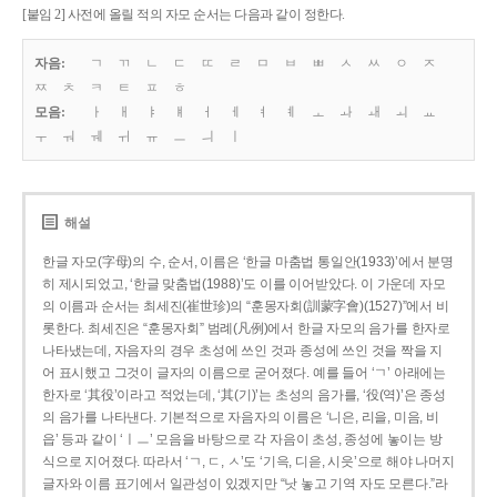
[붙임 2] 사전에 올릴 적의 자모 순서는 다음과 같이 정한다.
자음:
ㄱ
ㄲ
ㄴ
ㄷ
ㄸ
ㄹ
ㅁ
ㅂ
ㅃ
ㅅ
ㅆ
ㅇ
ㅈ
ㅉ
ㅊ
ㅋ
ㅌ
ㅍ
ㅎ
모음:
ㅏ
ㅐ
ㅑ
ㅒ
ㅓ
ㅔ
ㅕ
ㅖ
ㅗ
ㅘ
ㅙ
ㅚ
ㅛ
ㅜ
ㅝ
ㅞ
ㅟ
ㅠ
ㅡ
ㅢ
ㅣ
해설
한글 자모(字母)의 수, 순서, 이름은 ‘한글 마춤법 통일안(1933)’에서 분명
히 제시되었고, ‘한글 맞춤법(1988)’도 이를 이어받았다. 이 가운데 자모
의 이름과 순서는 최세진(崔世珍)의 “훈몽자회(訓蒙字會)(1527)”에서 비
롯한다. 최세진은 “훈몽자회” 범례(凡例)에서 한글 자모의 음가를 한자로
나타냈는데, 자음자의 경우 초성에 쓰인 것과 종성에 쓰인 것을 짝을 지
어 표시했고 그것이 글자의 이름으로 굳어졌다. 예를 들어 ‘ㄱ’ 아래에는
한자로 ‘其役’이라고 적었는데, ‘其(기)’는 초성의 음가를, ‘役(역)’은 종성
의 음가를 나타낸다. 기본적으로 자음자의 이름은 ‘니은, 리을, 미음, 비
읍’ 등과 같이 ‘ㅣㅡ’ 모음을 바탕으로 각 자음이 초성, 종성에 놓이는 방
식으로 지어졌다. 따라서 ‘ㄱ, ㄷ, ㅅ’도 ‘기윽, 디읃, 시읏’으로 해야 나머지
글자와 이름 표기에서 일관성이 있겠지만 “낫 놓고 기역 자도 모른다.”라