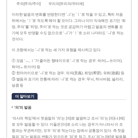
주의[주의/주이]
우리의[우리의/우리에]
이러한 발음의 변화를 반영한다면 ‘ㅢ’는 ‘ㅣ’로 적을 수 있고, 특히 자음
뒤에서는 ‘ㅣ’로 적도록 해야 할 것이다. 그러나 이미 익숙해진 표기인 ‘희
망, 주의’를 ‘히망, 주이’로 적는 것은 공감하기 어렵고 발음의 변화를 표
기에 모두 반영할 수도 없으므로 ‘ㅢ’가 ‘ㅣ’로 소리 나더라도 ‘ㅢ’로 적는
것이다.
이 조항에서는 ‘ㅢ’로 적는 세 가지 유형을 제시하고 있다.
① 모음 ‘ㅡ, ㅣ’가 줄어든 형태이므로 ‘ㅢ’로 적는 경우: 씌어(←쓰이어),
틔어(←트이어) 등
② 한자어이므로 ‘ㅢ’로 적는 경우: 의의(意義), 희망(希望), 유희(遊戱) 등
③ 발음과 표기의 전통에 따라 ‘ㅢ’로 적는 경우: 무늬, 하늬바람, 늴리리,
닁큼 등
더 알아보기
‘의’의 발음
‘의사의 책임’에서 첫음절의 ‘의’는 [의]로 발음하고 조사 ‘의’는 [의]나 [에]
로 모두 발음할 수 있다. 이들은 [이]로 소리 나는 경우가 아니라서 이 조
항과는 무관하지만, 모두 ‘의’로 적는다는 점에서 공통점이 있다. 즉 첫음
절의 ‘의’는 발음의 변화가 없으므로 ‘의’로 적고, 조사 ‘의’는 [에]로 발음할