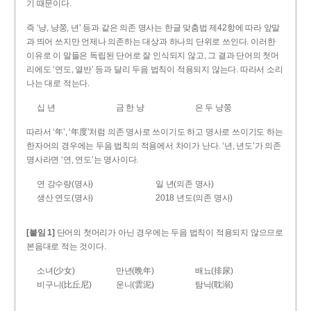
기 때문이다.
즉 ‘냥, 냥쭝, 년’ 등과 같은 의존 명사는 한글 맞춤법 제42항에 따라 앞말
과 띄어 쓰지만 언제나 의존하는 대상과 하나의 단위로 쓰인다. 이러한
이유로 이 말들은 독립된 단어로 잘 인식되지 않고, 그 결과 단어의 첫머
리에도 ‘연도, 열반’ 등과 달리 두음 법칙이 적용되지 않는다. 따라서 소리
나는 대로 적는다.
십 년
금 한 냥
은 두 냥쭝
따라서 ‘年’, ‘年度’처럼 의존 명사로 쓰이기도 하고 명사로 쓰이기도 하는
한자어의 경우에는 두음 법칙의 적용에서 차이가 난다. ‘년, 년도’가 의존
명사라면 ‘연, 연도’는 명사이다.
연 강수량(명사)
일 년(의존 명사)
생산 연도(명사)
2018 년도(의존 명사)
[붙임 1]
단어의 첫머리가 아닌 경우에는 두음 법칙이 적용되지 않으므로
본음대로 적는 것이다.
소녀(少女)
만년(晩年)
배뇨(排尿)
비구니(比丘尼)
운니(雲泥)
탐닉(耽溺)