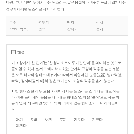
다만, ‘ㄱ, ㅂ’ 받침 뒤에서 나는 된소리는, 같은 음절이나 비슷한 음절이 겹쳐 나는
경우가 아니면 된소리로 적지 아니한다.
국수
깍두기
딱지
색시
싹둑(~싹둑)
법석
갑자기
몹시
해설
이 조항에서 ‘한 단어’는 ‘한 형태소로 이루어진 단어’를 의미하는 것으로
풀이할 수 있다. 실제로 예시하고 있는 단어와 규정의 적용을 받는 부분
은 모두 하나의 형태소 내부이다. 따라서 복합어인 ‘눈곱[눈꼽], 발바닥[발
빠닥], 잠자리[잠짜리]’와 같은 표기는 이 조항의 적용을 받지 않는다.
1. 한 형태소 안의 두 모음 사이에서 나는 된소리는 소리 나는 대로 적는
다. 예를 들어 새의 울음을 나타내는 형태소 ‘소쩍’은 ‘솟적’으로 적을 이
유가 없다. 왜냐하면 ‘솟’과 ‘적’이 의미가 있는 형태소가 아니기 때문이
다.
어깨
오빠
새끼
토끼
가꾸다
기쁘다
아끼다