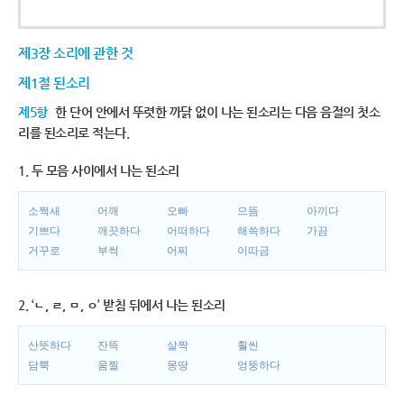
제3장 소리에 관한 것
제1절 된소리
제5항
한 단어 안에서 뚜렷한 까닭 없이 나는 된소리는 다음 음절의 첫소
리를 된소리로 적는다.
1. 두 모음 사이에서 나는 된소리
소쩍새
어깨
오빠
으뜸
아끼다
기쁘다
깨끗하다
어떠하다
해쓱하다
가끔
거꾸로
부썩
어찌
이따금
2. ‘ㄴ, ㄹ, ㅁ, ㅇ’ 받침 뒤에서 나는 된소리
산뜻하다
잔뜩
살짝
훨씬
담뿍
움찔
몽땅
엉뚱하다