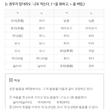
는 경우가 있더라도 ‘ㅢ’로 적는다. (ㄱ을 취하고, ㄴ을 버림.)
ㄱ
ㄴ
ㄱ
ㄴ
의의(意義)
의이
닁큼
닝큼
본의(本義)
본이
띄어쓰기
띠어쓰기
무늬[紋]
무니
씌어
씨어
보늬
보니
틔어
티어
오늬
오니
희망(希望)
히망
하늬바람
하니바람
희다
히다
늴리리
닐리리
유희(遊戱)
유히
해설
표준 발음법 제5항에서는 ‘ㅢ’의 발음을 다음과 같이 규정하고 있다.
① 자음을 첫소리로 가지고 있는 음절의 ‘ㅢ’는 [ㅣ]로 발음한다.
늴리리[닐리리]
씌어[씨어]
유희[유히]
② 단어의 첫음절 이외의 ‘의’는 [이]로, 조사 ‘의’는 [에]로 발음할 수 있다.