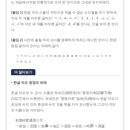
는 속담에서처럼 전통적으로 쓰여 온 것이므로 그대로 유지하였다.
[붙임 1]
한글 자모 스물넉 자만으로 적을 수 없는 소리들을 적기 위하여,
자모 두 개를 어우른 글자인 ‘ㄲ, ㄸ, ㅃ, ㅆ, ㅉ’, ‘ㅐ, ㅒ, ㅔ, ㅖ, ㅘ, ㅚ, ㅝ,
ㅟ, ㅢ’와 자모 세 개를 어우른 글자인 ‘ㅙ, ㅞ’를 쓴다는 것을 보여 준 것이
다.
[붙임 2]
사전에 올릴 적의 순서를 명확하게 하려고 제시한 것이다. 한편
받침 글자의 순서는 아래와 같다.
ㄱ ㄲ ㄳ ㄴ ㄵ ㄶ ㄷ ㄹ ㄺ ㄻ ㄼ ㄽ ㄾ ㄿ ㅀ ㅁ ㅂ ㅄ ㅅ ㅆ ㅇ ㅈ ㅊ
ㅋ ㅌ ㅍ ㅎ
더 알아보기
한글 자모 명칭의 유래
한글 자모의 수, 순서, 이름은 최세진(崔世珍)의 “훈몽자회(訓蒙字會)
(1527)”에서 비롯한다. 최세진은 “훈몽자회” 범례(凡例)에서 한글 자모가
초성에 쓰인 것과 종성에 쓰인 것을 짝을 지어 표시했는데, 그것이 자모
의 이름으로 이어졌다.
初聲終聲通用八字
ㄱ其役 ㄴ尼隱 ㄷ池
ㄹ梨乙 ㅁ眉音 ㅂ非邑 ㅅ時
ㆁ異凝