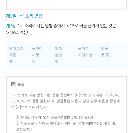
제3절 'ㄷ' 소리 받침
제7항
‘ㄷ’ 소리로 나는 받침 중에서 ‘ㄷ’으로 적을 근거가 없는 것은
‘ㅅ’으로 적는다.
덧저고리
돗자리
엇셈
웃어른
핫옷
무릇
사뭇
얼핏
자칫하면
뭇[衆]
옛
첫
헛
해설
‘ㄷ’ 소리로 나는 받침이란, 음절 종성에서 [ㄷ]으로 소리 나는 ‘ㄷ, ㅅ, ㅆ,
ㅈ, ㅊ, ㅌ, ㅎ’ 등을 말한다. 이 받침들은 다음과 같은 경우에 음절 종성에
서 [ㄷ]으로 소리가 난다.
① 형태소가 뒤에 오지 않을 때: 밭[받], 빚[빋], 꽃[꼳]
② 자음으로 시작하는 형태소가 뒤에 올 때: 밭과[받꽈], 젖다[젇따],
꽃병[꼳뼝]