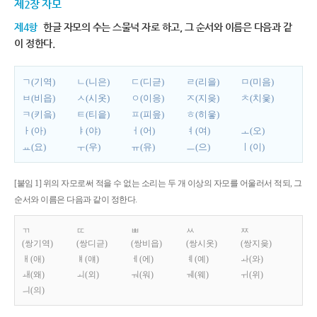
제2장 자모
제4항
한글 자모의 수는 스물넉 자로 하고, 그 순서와 이름은 다음과 같
이 정한다.
ㄱ(기역)
ㄴ(니은)
ㄷ(디귿)
ㄹ(리을)
ㅁ(미음)
ㅂ(비읍)
ㅅ(시옷)
ㅇ(이응)
ㅈ(지읒)
ㅊ(치읓)
ㅋ(키읔)
ㅌ(티읕)
ㅍ(피읖)
ㅎ(히읗)
ㅏ(아)
ㅑ(야)
ㅓ(어)
ㅕ(여)
ㅗ(오)
ㅛ(요)
ㅜ(우)
ㅠ(유)
ㅡ(으)
ㅣ(이)
[붙임 1] 위의 자모로써 적을 수 없는 소리는 두 개 이상의 자모를 어울러서 적되, 그
순서와 이름은 다음과 같이 정한다.
ㄲ
ㄸ
ㅃ
ㅆ
ㅉ
(쌍기역)
(쌍디귿)
(쌍비읍)
(쌍시옷)
(쌍지읒)
ㅐ(애)
ㅒ(얘)
ㅔ(에)
ㅖ(예)
ㅘ(와)
ㅙ(왜)
ㅚ(외)
ㅝ(워)
ㅞ(웨)
ㅟ(위)
ㅢ(의)