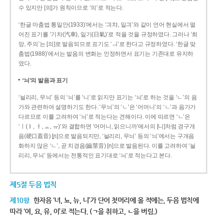
수 있지만 [의]가 원칙이므로 ‘의’로 적는다.
‘한글 마춤법 통일안(1933)’에서는 ‘긔챠, 일긔’와 같이 언어 현실에서 멀
어진 표기를 ‘기차(汽車), 일기(日氣)’로 적을 것을 규정하였다. 그러나 ‘희
망, 주의’는 [의]로 발음되므로 표기도 ‘ㅢ’로 한다고 규정하였다. ‘한글 맞
춤법(1988)’에서는 발음의 변화는 인정하면서 표기는 기존대로 유지하
였다.
‘늬’의 발음과 표기
‘늴리리, 무늬’ 등의 ‘늬’를 ‘니’로 읽지만 표기는 ‘늬’로 하는 것을 ‘ㄴ’의 음
가와 관련하여 설명하기도 한다. ‘무늬’의 ‘ㄴ’은 ‘어머니’의 ‘ㄴ’과 음가가
다르므로 이를 고려하여 ‘늬’로 적는다는 견해이다. 이에 따르면 ‘ㄴ’은
‘ㅣ(ㅑ, ㅕ, ㅛ, ㅠ)’와 결합하면 ‘어머니, 읽으니까’에서의 [니]처럼 경구개
음(硬口蓋音) [ɲ]으로 발음되지만, ‘늴리리, 무늬’ 등의 ‘늬’에서는 구개음
화하지 않은 ‘ㄴ’, 곧 치경음(齒莖音) [n]으로 발음된다. 이를 고려하여 ‘늴
리리, 무늬’ 등에서는 전통적인 표기대로 ‘늬’로 적는다고 본다.
제5절 두음 법칙
제10항
한자음 ‘녀, 뇨, 뉴, 니’가 단어 첫머리에 올 적에는, 두음 법칙에
따라 ‘여, 요, 유, 이’로 적는다. (ㄱ을 취하고, ㄴ을 버림.)