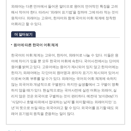
외래어는 다른 언어에서 들어온 말이므로 원어의 언어적인 특징을 고려
해서 적어야 한다. 따라서 ‘외래어 표기법’을 정하여 그에 따라 적는 것이
원칙이다. 외래어는 고유어, 한자어와 함께 국어의 어휘 체계에 정착한
어휘라고 할 수 있다.
더 알아보기
원어에 따른 한국어 어휘 체계
한국어의 어휘 체계는 고유어, 한자어, 외래어로 나눌 수 있다. 이들은 원
어에 차이가 있을 뿐 모두 한국어 어휘에 속한다. 국어사전에서는 단어의
원어를 밝히고 있다. 고유어에는 원어가 제시되어 있지 않고 한자어에는
한자가, 외래어에는 각 단어의 원어명과 로마자 표기가 제시되어 있어서
이로써 어휘 부류를 알 수가 있다. 외래어는 국어의 어휘 체계에 속하지
않는 외국어와 개념적으로 구별된다. 하지만 실생활에서 그 구별이 명확
하지 않을 때가 있다. 현실적으로는 국어사전에 실린 어휘는 외래어, 실
리지 않은 것은 외국어로 구별하는 것이 편리하다. 예컨대 ‘보이(boy)’가
‘식당이나 호텔 따위에서 접대하는 남자’를 의미할 때는 외래어지만 ‘소
년’의 뜻으로 쓰일 때는 외국어라고 할 수 있다. 외국어를 표기할 때도 외
래어 표기법의 원칙을 준용하는 일이 많다.