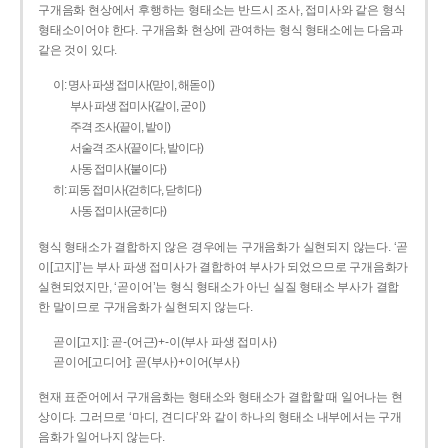
구개음화 현상에서 후행하는 형태소는 반드시 조사, 접미사와 같은 형식
형태소이어야 한다. 구개음화 현상에 관여하는 형식 형태소에는 다음과
같은 것이 있다.
이: 명사 파생 접미사(맏이, 해돋이)
부사 파생 접미사(같이, 굳이)
주격 조사(끝이, 밭이)
서술격 조사(끝이다, 밭이다)
사동 접미사(붙이다)
히: 피동 접미사(걷히다, 닫히다)
사동 접미사(굳히다)
형식 형태소가 결합하지 않은 경우에는 구개음화가 실현되지 않는다. ‘곧
이[고지]’는 부사 파생 접미사가 결합하여 부사가 되었으므로 구개음화가
실현되었지만, ‘곧이어’는 형식 형태소가 아닌 실질 형태소 부사가 결합
한 말이므로 구개음화가 실현되지 않는다.
곧이[고지]: 곧-­(어근)+­-이(부사 파생 접미사)
곧이어[고디어]: 곧(부사)+이어(부사)
현재 표준어에서 구개음화는 형태소와 형태소가 결합할 때 일어나는 현
상이다. 그러므로 ‘마디, 견디다’와 같이 하나의 형태소 내부에서는 구개
음화가 일어나지 않는다.