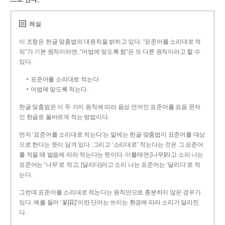
해설
이 조항은 한글 맞춤법의 대원칙을 밝히고 있다. “표준어를 소리대로 적
되”가 기본 원칙이라면, “어법에 맞도록 함”은 또 다른 원칙이라고 할 수
있다.
표준어를 소리대로 적는다.
어법에 맞도록 적는다.
한글 맞춤법은 이 두 가지 원칙에 따라 음성 언어인 표준어를 표음 문자
인 한글로 올바르게 적는 방법이다.
먼저 ‘표준어를 소리대로 적는다’는 말에는 한글 맞춤법이 표준어를 대상
으로 한다는 뜻이 담겨 있다. 그리고 ‘소리대로’ 적는다는 것은 그 표준어
를 적을 때 발음에 따라 적는다는 뜻이다. 이를테면 [나무]라고 소리 나는
표준어는 ‘나무’로 적고, [달리다]라고 소리 나는 표준어는 ‘달리다’로 적
는다.
그런데 표준어를 소리대로 적는다는 원칙만으로 충분하지 않은 경우가
있다. 예를 들어 ‘꽃[花]’이란 단어는 쓰이는 환경에 따라 소리가 달라진
다.