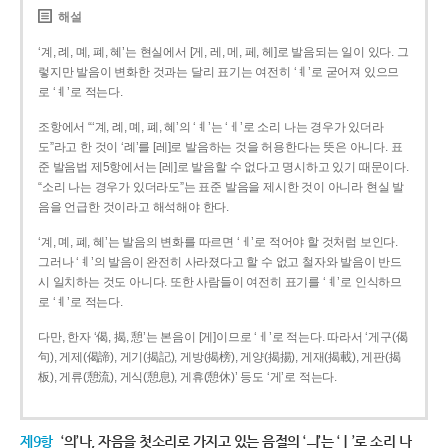
해설
‘계, 례, 몌, 폐, 혜’는 현실에서 [게, 레, 메, 페, 헤]로 발음되는 일이 있다. 그
렇지만 발음이 변화한 것과는 달리 표기는 여전히 ‘ㅖ’로 굳어져 있으므
로 ‘ㅖ’로 적는다.
조항에서 “‘계, 례, 몌, 폐, 혜’의 ‘ㅖ’는 ‘ㅔ’로 소리 나는 경우가 있더라
도”라고 한 것이 ‘례’를 [레]로 발음하는 것을 허용한다는 뜻은 아니다. 표
준 발음법 제5항에서는 [레]로 발음할 수 없다고 명시하고 있기 때문이다.
“소리 나는 경우가 있더라도”는 표준 발음을 제시한 것이 아니라 현실 발
음을 언급한 것이라고 해석해야 한다.
‘계, 몌, 폐, 혜’는 발음의 변화를 따르면 ‘ㅔ’로 적어야 할 것처럼 보인다.
그러나 ‘ㅖ’의 발음이 완전히 사라졌다고 할 수 없고 철자와 발음이 반드
시 일치하는 것도 아니다. 또한 사람들이 여전히 표기를 ‘ㅖ’로 인식하므
로 ‘ㅖ’로 적는다.
다만, 한자 ‘偈, 揭, 憩’는 본음이 [게]이므로 ‘ㅔ’로 적는다. 따라서 ‘게구(偈
句), 게제(偈諦), 게기(揭記), 게방(揭榜), 게양(揭揚), 게재(揭載), 게판(揭
板), 게류(憩流), 게식(憩息), 게휴(憩休)’ 등도 ‘게’로 적는다.
제9항
‘의’나, 자음을 첫소리로 가지고 있는 음절의 ‘ㅢ’는 ‘ㅣ’로 소리 나