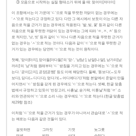
③ 모음으로 시작하는 실질 형태소가 뒤에 올 때: 젖어미[저더미]
이 조항에서는 이 가운데 ‘ㄷ’으로 적을 뚜렷한 까닭이 없는 경우에는
‘ㅅ’으로 적는다고 규정하고 있다. 다만 그 예시에서 보듯이 이는 다른 자
음으로 적을 근거가 없는 경우에도 적용된다. ‘밭, 빚, 꽃’ 등과 같이 다른
자음으로 적을 뚜렷한 까닭이 있는 경우에는 그에 따라 ‘ㅌ, ㅈ, ㅊ’ 등으
로 적지만, ‘낫, 빗’ 등과 같이 ‘ㄷ’이나 다른 자음으로 적을 뚜렷한 근거가
없는 경우는 ‘ㅅ’으로 적는 것이다. 다음과 같이 ‘ㄷ’으로 적을 뚜렷한 근
거가 있는 경우에는 당연히 ‘ㄷ’으로 적는 것이 원칙이다.
첫째, ‘맏이[마지], 맏아들[마다들]’의 ‘맏-’, ‘낟[낟ː], 낟알[나ː달], 낟가리[낟ː
까리]’의 ‘낟’처럼 원래부터 ‘ㄷ’ 받침을 가지고 있는 경우에는 ‘ㄷ’으로 적
는다. ‘곧이[고지], 곧장[곧짱]’ 등도 이에 해당한다. 둘째, ‘돋보다(←도두
보다), 딛다(←디디다), 얻다가(←어디에다가)’처럼 본말에서 준말이 만들
어지면서 ‘ㄷ’ 받침을 갖게 된 경우에도 ‘ㄷ’으로 적는다. 셋째, 한글 맞춤
법에서 규정하고 있듯이 ‘반짇고리, 사흗날, 숟가락, 이튿날’처럼 ‘ㄹ’ 소
리와 연관되어 ‘ㄷ’으로 소리 나는 경우에도 ‘ㄷ’으로 적는다.(한글 맞춤법
제29항 참조)
이처럼 ‘ㄷ’으로 적을 근거가 있는 경우가 아니어서 관습대로 ‘ㅅ’으로 적
는 예로는 다음과 같은 것들이 있다.
걸핏하면
그까짓
기껏
놋그릇
덧셈
빗장
삿대
숫접다