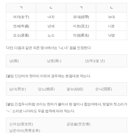
ㄱ
ㄴ
ㄱ
ㄴ
여자(女子)
녀자
유대(紐帶)
뉴대
연세(年歲)
년세
이토(泥土)
니토
요소(尿素)
뇨소
익명(匿名)
닉명
다만, 다음과 같은 의존 명사에서는 ‘냐, 녀’ 음을 인정한다.
냥(兩)
냥쭝(兩-)
년(年)(몇 년)
[붙임 1] 단어의 첫머리 이외의 경우에는 본음대로 적는다.
남녀(男女)
당뇨(糖尿)
결뉴(結紐)
은닉(隱匿)
[붙임 2] 접두사처럼 쓰이는 한자가 붙어서 된 말이나 합성어에서, 뒷말의 첫소리가
‘ㄴ’ 소리로 나더라도 두음 법칙에 따라 적는다.
신여성(新女性)
공염불(空念佛)
남존여비(男尊女卑)