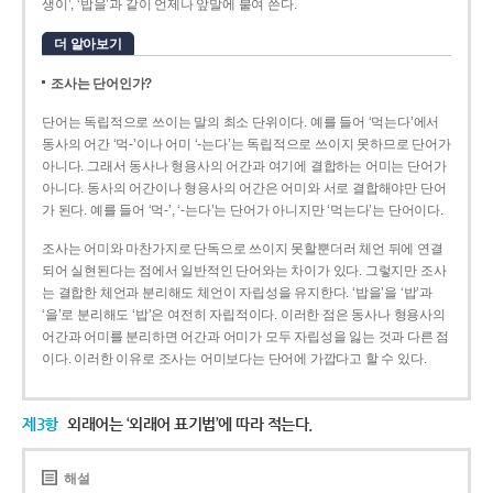
생이’, ‘밥을’과 같이 언제나 앞말에 붙여 쓴다.
더 알아보기
조사는 단어인가?
단어는 독립적으로 쓰이는 말의 최소 단위이다. 예를 들어 ‘먹는다’에서
동사의 어간 ‘먹-­’이나 어미 ‘­-는다’는 독립적으로 쓰이지 못하므로 단어가
아니다. 그래서 동사나 형용사의 어간과 여기에 결합하는 어미는 단어가
아니다. 동사의 어간이나 형용사의 어간은 어미와 서로 결합해야만 단어
가 된다. 예를 들어 ‘먹-’, ‘-는다’는 단어가 아니지만 ‘먹는다’는 단어이다.
조사는 어미와 마찬가지로 단독으로 쓰이지 못할뿐더러 체언 뒤에 연결
되어 실현된다는 점에서 일반적인 단어와는 차이가 있다. 그렇지만 조사
는 결합한 체언과 분리해도 체언이 자립성을 유지한다. ‘밥을’을 ‘밥’과
‘을’로 분리해도 ‘밥’은 여전히 자립적이다. 이러한 점은 동사나 형용사의
어간과 어미를 분리하면 어간과 어미가 모두 자립성을 잃는 것과 다른 점
이다. 이러한 이유로 조사는 어미보다는 단어에 가깝다고 할 수 있다.
제3항
외래어는 ‘외래어 표기법’에 따라 적는다.
해설