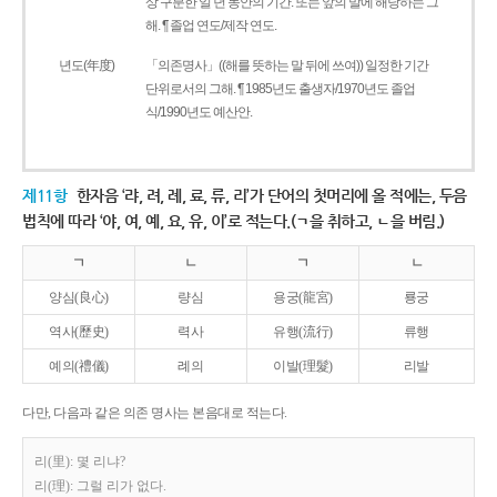
상 구분한 일 년 동안의 기간. 또는 앞의 말에 해당하는 그
해. ¶ 졸업 연도/제작 연도.
년도(年度)
「의존명사」((해를 뜻하는 말 뒤에 쓰여)) 일정한 기간
단위로서의 그해. ¶ 1985년도 출생자/1970년도 졸업
식/1990년도 예산안.
제11항
한자음 ‘랴, 려, 례, 료, 류, 리’가 단어의 첫머리에 올 적에는, 두음
법칙에 따라 ‘야, 여, 예, 요, 유, 이’로 적는다.(ㄱ을 취하고, ㄴ을 버림.)
ㄱ
ㄴ
ㄱ
ㄴ
양심(良心)
량심
용궁(龍宮)
룡궁
역사(歷史)
력사
유행(流行)
류행
예의(禮儀)
례의
이발(理髮)
리발
다만, 다음과 같은 의존 명사는 본음대로 적는다.
리(里): 몇 리냐?
리(理): 그럴 리가 없다.