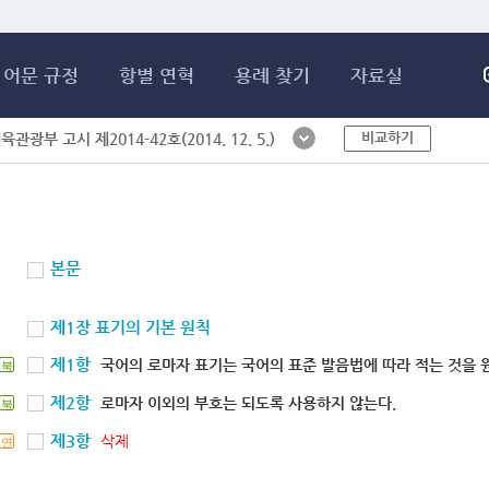
메인콘텐츠 바로가기
어문 규정
항별 연혁
용례 찾기
자료실
비교하기
체육관광부 고시 제2014-42호(2014. 12. 5.)
본문
제1장 표기의 기본 원칙
제1항
국어의 로마자 표기는 국어의 표준 발음법에 따라 적는 것을 
북
제2항
로마자 이외의 부호는 되도록 사용하지 않는다.
북
제3항
삭제
연