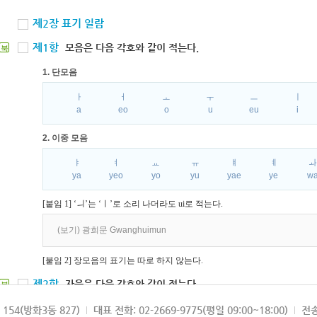
제2장 표기 일람
제1항
모음은 다음 각호와 같이 적는다.
북
1. 단모음
ㅏ
ㅓ
ㅗ
ㅜ
ㅡ
ㅣ
a
eo
o
u
eu
i
2. 이중 모음
ㅑ
ㅕ
ㅛ
ㅠ
ㅒ
ㅖ
ya
yeo
yo
yu
yae
ye
w
[붙임 1] ‘ㅢ’는 ‘ㅣ’로 소리 나더라도 ui로 적는다.
(보기) 광희문 Gwanghuimun
[붙임 2] 장모음의 표기는 따로 하지 않는다.
제2항
자음은 다음 각호와 같이 적는다.
북
1. 파열음
154(방화3동 827)
대표 전화: 02-2669-9775(평일 09:00~18:00)
전송