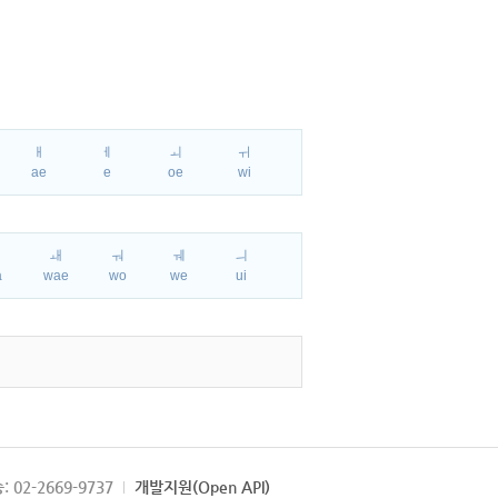
ㅐ
ㅔ
ㅚ
ㅟ
ae
e
oe
wi
ㅘ
ㅙ
ㅝ
ㅞ
ㅢ
a
wae
wo
we
ui
: 02-2669-9737
개발지원(Open API)