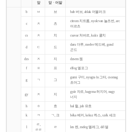
앞
앞ㆍ어말
b
ㅂ
브
bab 버브, ablak 어블러크
citrom 치트롬, nyolcvan 뇰츠번, arc
c
ㅊ
츠
어르츠
cs
ㅊ
치
csavar 처버르, kulcs 쿨치
daru 더루, medve 메드베, gond
d
ㄷ
드
곤드
dzs
ㅈ
지
dzsem 젬
f
ㅍ
프
elfog 엘포그
gumi 구미, nyugta 뉴그터, csomag
g
ㄱ
그
초머그
gyár 자르, hagyma 허지머, nagy
gy
ㅈ
지
너지
h
ㅎ
흐
hal 헐, juh 유흐
k
ㅋ
ㄱ, 크
béka 베커, keksz 켁스, szék 세크
ㄹ,
l
ㄹ
len 렌, meleg 멜레그, dél 델
ㄹㄹ