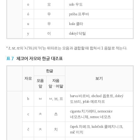
o
오
udo 우도
ó
우
próba 프루바
u
우
kula 쿨라
y
이
daktyl 닥틸
* ż, sz, rz의 '시'와 j의 '이'는 뒤따르는 모음과 결합할 때 합쳐서 1 음절로 적는다.
표 7
체코어 자모와 한글 대조표
한글
자모
보기
모음
자음
앞
앞ㆍ어말
barva 바르바, obchod 옵호트, dobrý
b
ㅂ
ㅂ, 브, 프
도브리, jeřab 예르자프
cigareta 치가레타, nemocnice
c
ㅊ
츠
네모츠니체, nemoc 네모츠
čapek 차페크, kulečnik 쿨레치니크,
č
ㅊ
치
míč 미치