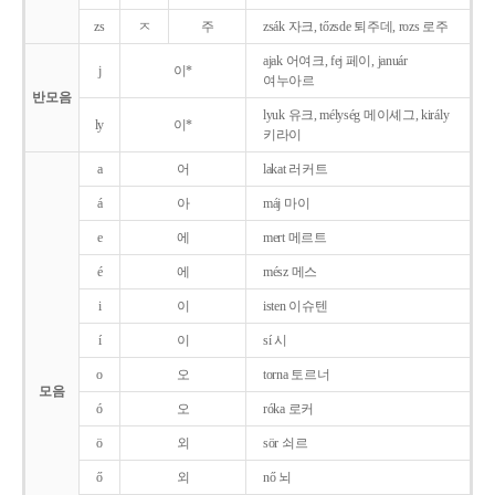
zs
ㅈ
주
zsák 자크, tőzsde 퇴주데, rozs 로주
ajak 어여크, fej 페이, január
j
이*
여누아르
반모음
lyuk 유크, mélység 메이셰그, király
ly
이*
키라이
a
어
lakat 러커트
á
아
máj 마이
e
에
mert 메르트
é
에
mész 메스
i
이
isten 이슈텐
í
이
sí 시
o
오
torna 토르너
모음
ó
오
róka 로커
ö
외
sör 쇠르
ő
외
nő 뇌