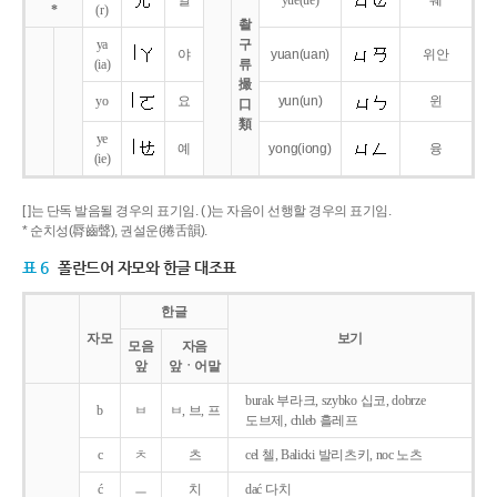
얼
yue
(ue)
웨
*
(r)
촬
ya
구
야
yuan
(uan)
위안
(ia)
류
撮
yo
요
yun
(un)
윈
口
類
ye
예
yong
(iong)
융
(ie)
[ ]는 단독 발음될 경우의 표기임. ( )는 자음이 선행할 경우의 표기임.
* 순치성(脣齒聲), 권설운(捲舌韻).
표 6
폴란드어 자모와 한글 대조표
한글
자모
보기
모음
자음
앞
앞ㆍ어말
burak 부라크, szybko 십코, dobrze
b
ㅂ
ㅂ, 브, 프
도브제, chleb 흘레프
c
ㅊ
츠
cel 첼, Balicki 발리츠키, noc 노츠
ć
ㅡ
치
dać 다치