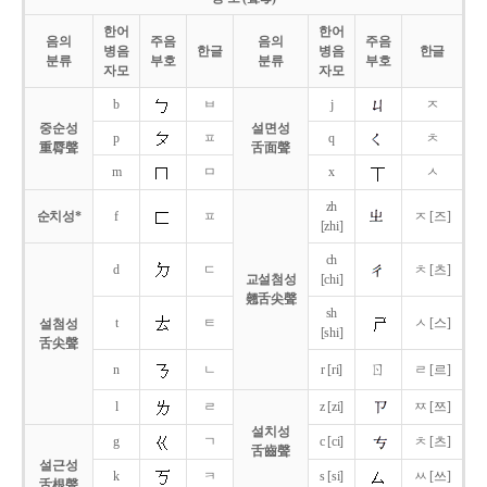
한어
한어
음의
주음
음의
주음
병음
한글
병음
한글
분류
부호
분류
부호
자모
자모
b
ㅂ
j
ㅈ
중순성
설면성
p
ㅍ
q
ㅊ
重脣聲
舌面聲
m
ㅁ
x
ㅅ
zh
순치성*
f
ㅍ
ㅈ [즈]
[zhi]
ch
d
ㄷ
ㅊ [츠]
교설첨성
[chi]
翹舌尖聲
sh
t
ㅌ
ㅅ [스]
설첨성
[shi]
舌尖聲
ㄖ
n
ㄴ
r [ri]
ㄹ [르]
l
ㄹ
z [zi]
ㅉ [쯔]
설치성
g
ㄱ
c [ci]
ㅊ [츠]
舌齒聲
설근성
k
ㅋ
s [si]
ㅆ [쓰]
舌根聲