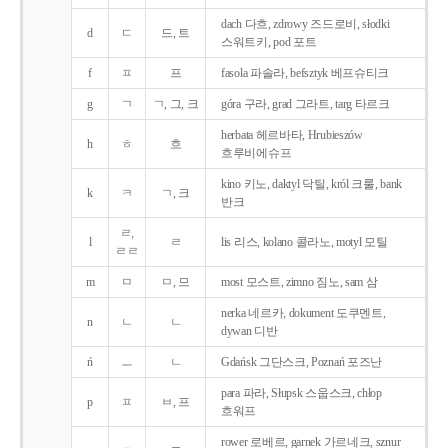
dach 다흐, zdrowy 즈드로비, słodki
d
ㄷ
드, 트
스워트키, pod 포트
f
ㅍ
프
fasola 파솔라, befsztyk 베프슈티크
g
ㄱ
ㄱ, 그, 크
góra 구라, grad 그라트, targ 타르크
herbata 헤르바타, Hrubieszów
h
ㅎ
흐
흐루비에슈프
kino 키노, daktyl 닥틸, król 크룰, bank
k
ㅋ
ㄱ, 크
반크
ㄹ,
l
ㄹ
lis 리스, kolano 콜라노, motyl 모틸
ㄹㄹ
m
ㅁ
ㅁ, 므
most 모스트, zimno 짐노, sam 삼
nerka 네르카, dokument 도쿠멘트,
n
ㄴ
ㄴ
dywan 디반
ń
ㅡ
ㄴ
Gdańsk 그단스크, Poznań 포즈난
para 파라, Słupsk 스웁스크, chłop
p
ㅍ
ㅂ, 프
흐워프
rower 로베르, garnek 가르네크, sznur