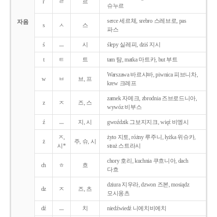
r
ㄹ
르
슈누르
serce 세르체, srebro 스레브로, pas
자음
s
ㅅ
스
파스
ś
ㅡ
시
ślepy 실레피, dziś 지시
t
ㅌ
트
tam 탐, matka 마트카, but 부트
Warszawa 바르샤바, piwnica 피브니차,
w
ㅂ
브, 프
krew 크레프
zamek 자메크, zbrodnia 즈브로드니아,
z
ㅈ
즈, 스
wywóz 비부스
ź
ㅡ
지, 시
gwoździk 그보지지크, więź 비엥시
ㅈ,
żyto 지토, różny 루주니, łyżka 위슈카,
ż
주, 슈, 시
시*
straż 스트라시
chory 호리, kuchnia 쿠흐니아, dach
ch
ㅎ
흐
다흐
dziura 지우라, dzwon 즈본, mosiądz
dz
ㅈ
즈, 츠
모시옹츠
dź
ㅡ
치
niedźwiedź 니에치비에치