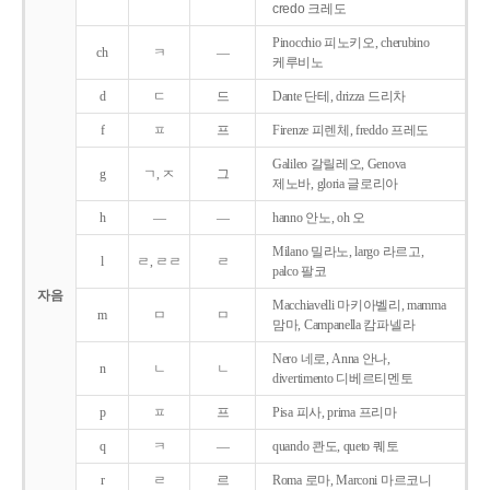
credo 크레도
Pinocchio 피노키오, cherubino
ch
ㅋ
―
케루비노
d
ㄷ
드
Dante 단테, drizza 드리차
f
ㅍ
프
Firenze 피렌체, freddo 프레도
Galileo 갈릴레오, Genova
g
ㄱ, ㅈ
그
제노바, gloria 글로리아
h
―
―
hanno 안노, oh 오
Milano 밀라노, largo 라르고,
l
ㄹ, ㄹㄹ
ㄹ
palco 팔코
자음
Macchiavelli 마키아벨리, mamma
m
ㅁ
ㅁ
맘마, Campanella 캄파넬라
Nero 네로, Anna 안나,
n
ㄴ
ㄴ
divertimento 디베르티멘토
p
ㅍ
프
Pisa 피사, prima 프리마
q
ㅋ
―
quando 콴도, queto 퀘토
r
ㄹ
르
Roma 로마, Marconi 마르코니