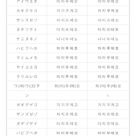
ア イ ウ エ オ
아 이 우 에 오
아 이 우 에 오
カ キ ク ケ コ
가 기 구 게 고
카 키 쿠 케 코
サ シ ス セ ソ
사 시 스 세 소
사 시 스 세 소
タ チ ツ テ ト
다 지 쓰 데 도
타 치 쓰 테 토
ナ ニ ヌ ネ ノ
나 니 누 네 노
나 니 누 네 노
ハ ヒ フ ヘ ホ
하 히 후 헤 호
하 히 후 헤 호
マ ミ ム メ モ
마 미 무 메 모
마 미 무 메 모
ヤ イ ユ エ ヨ
야 이 유 에 요
야 이 유 에 요
ラ リ ル レ ロ
라 리 루 레 로
라 리 루 레 로
ワ (ヰ) ウ (ヱ) ヲ
와 (이) 우 (에) 오
와 (이) 우 (에) 오
ン
ㄴ
ガ ギ グ ゲ ゴ
가 기 구 게 고
가 기 구 게 고
ザ ジ ズ ゼ ゾ
자 지 즈 제 조
자 지 즈 제 조
ダ ヂ ヅ デ ド
다 지 즈 데 도
다 지 즈 데 도
バ ビ ブ ベ ボ
바 비 부 베 보
바 비 부 베 보