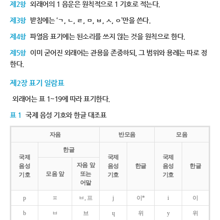
제2항
외래어의 1 음운은 원칙적으로 1 기호로 적는다.
제3항
받침에는 ‘ㄱ, ㄴ, ㄹ, ㅁ, ㅂ, ㅅ, ㅇ’만을 쓴다.
제4항
파열음 표기에는 된소리를 쓰지 않는 것을 원칙으로 한다.
제5항
이미 굳어진 외래어는 관용을 존중하되, 그 범위와 용례는 따로 정
한다.
제2장 표기 일람표
외래어는 표 1~19에 따라 표기한다.
표 1
국제 음성 기호와 한글 대조표
자음
반모음
모음
한글
국제
국제
국제
자음 앞
음성
음성
한글
음성
한글
모음 앞
또는
기호
기호
기호
어말
p
ㅍ
ㅂ, 프
j
이*
i
이
b
ㅂ
브
ɥ
위
y
위