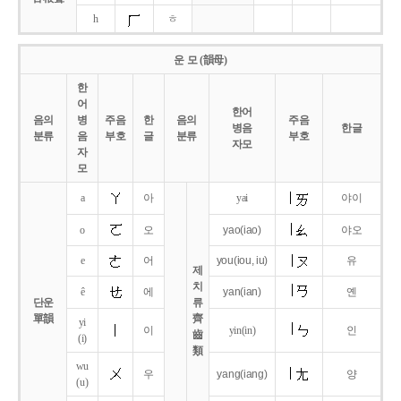
h
ㅎ
운 모 (韻母)
한
어
한어
음의
병
주음
한
음의
주음
병음
한글
분류
음
부호
글
분류
부호
자모
자
모
a
아
yai
야이
o
오
yao
(iao)
야오
e
어
you
(iou,
iu)
유
제
치
ê
에
yan
(ian)
옌
단운
류
單韻
齊
yi
이
yin(in)
인
齒
(i)
類
wu
우
yang
(iang)
양
(u)