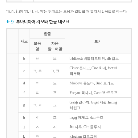
* lj, nj, š, j의 '리, 니, 시, 이'는 뒤따르는 모음과 결합할 때 합쳐서 1 음절로 적는다.
표 9
루마니아어 자모와 한글 대조표
한글
자모
보기
모음
자음
앞
앞ㆍ어말
b
ㅂ
브
bibliotecǎ 비블리오테커, alb 알브
Cîntec 큰테크, Cine 치네, facturǎ
c
ㅋ, ㅊ
ㄱ, 크
팍투러
d
ㄷ
드
Moldova 몰도바, Brad 브라드
f
ㅍ
프
Focşani 폭샤니, Cartof 카르토프
Galaţi 갈라치, Gigel 지젤, hering
g
ㄱ, ㅈ
그
헤린그
h
ㅎ
흐
haţeg 하체그, duh 두흐
j
ㅈ
지
Jiu 지우, Cluj 클루지
k
ㅋ
ㅡ
kilogram 킬로그람