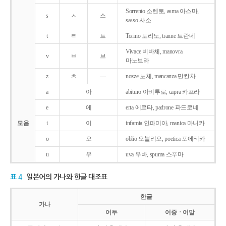
Sorrento 소렌토, asma 아스마,
s
ㅅ
스
sasso 사소
t
ㅌ
트
Torino 토리노, tranne 트란네
Vivace 비바체, manovra
v
ㅂ
브
마노브라
z
ㅊ
―
nozze 노체, mancanza 만칸차
a
아
abituro 아비투로, capra 카프라
e
에
erta 에르타, padrone 파드로네
모음
i
이
infamia 인파미아, manica 마니카
o
오
oblio 오블리오, poetica 포에티카
u
우
uva 우바, spuma 스푸마
표 4
일본어의 가나와 한글 대조표
한글
가나
어두
어중ㆍ어말