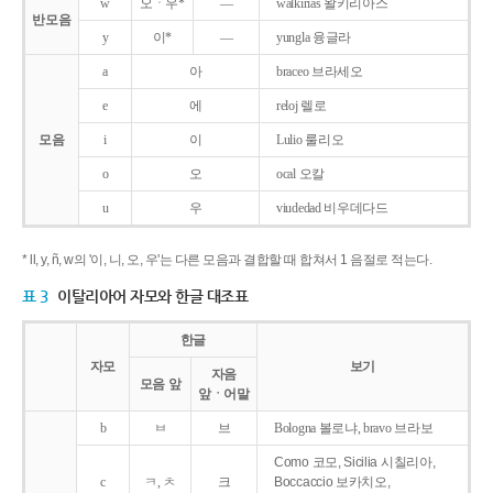
w
오ㆍ우*
―
walkirias 왈키리아스
반모음
y
이*
―
yungla 융글라
a
아
braceo 브라세오
e
에
reloj 렐로
모음
i
이
Lulio 룰리오
o
오
ocal 오칼
u
우
viudedad 비우데다드
* ll, y, ñ, w의 '이, 니, 오, 우'는 다른 모음과 결합할 때 합쳐서 1 음절로 적는다.
표 3
이탈리아어 자모와 한글 대조표
한글
자모
보기
자음
모음 앞
앞ㆍ어말
b
ㅂ
브
Bologna 볼로냐, bravo 브라보
Como 코모, Sicilia 시칠리아,
c
ㅋ, ㅊ
크
Boccaccio 보카치오,