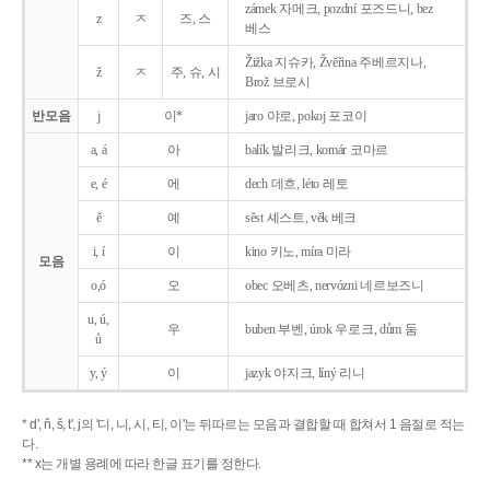
zámek 자메크, pozdní 포즈드니, bez
z
ㅈ
즈, 스
베스
Žižka 지슈카, Žvěřina 주베르지나,
ž
ㅈ
주, 슈, 시
Brož 브로시
반모음
j
이*
jaro 야로, pokoj 포코이
a, á
아
balík 발리크, komár 코마르
e, é
에
dech 데흐, léto 레토
ě
예
sěst 셰스트, věk 베크
i, í
이
kino 키노, míra 미라
모음
o,ó
오
obec 오베츠, nervózni 네르보즈니
u, ú,
우
buben 부벤, úrok 우로크, dům 둠
ů
y, ý
이
jazyk
야지크, líný 리니
* d', ň, š, t', j의 '디, 니, 시, 티, 이'는 뒤따르는 모음과 결합할 때 합쳐서 1 음절로 적는
다.
** x는 개별 용례에 따라 한글 표기를 정한다.