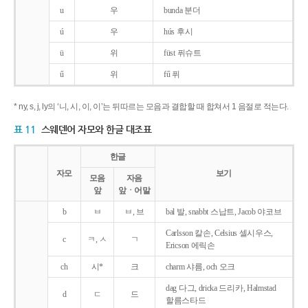
u
우
bunda 분더
ú
우
hús 후시
ü
위
füst 퓌슈트
ű
위
fű 퓌
* ny, s, j, ly의 ‘니, 시, 이, 이’는 뒤따르는 모음과 결합할 때 합쳐서 1 음절로 적는다.
표 11
스웨덴어 자모와 한글 대조표
한글
자모
보기
모음
자음
앞
앞ㆍ어말
b
ㅂ
ㅂ, 브
bal 발, snabbt 스납트, Jacob 야코브
Carlsson 칼손, Celsius 셀시우스,
c
ㅋ, ㅅ
ㄱ
Ericson 에릭손
ch
시*
크
charm 샤름, och 오크
dag 다그, dricka 드리카, Halmstad
d
ㄷ
드
할름스타드