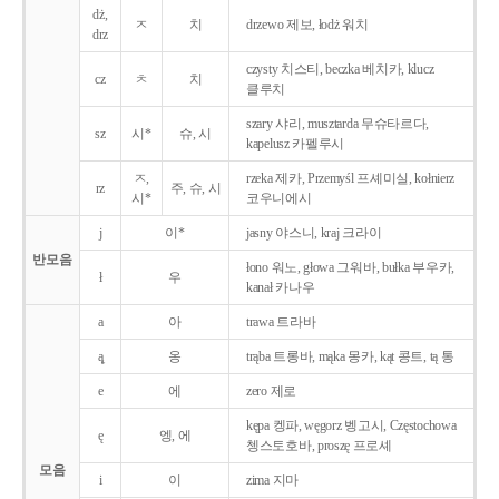
dż,
ㅈ
치
drzewo 제보, łodż 워치
drz
czysty 치스티, beczka 베치카, klucz
cz
ㅊ
치
클루치
szary 샤리, musztarda 무슈타르다,
sz
시*
슈, 시
kapelusz 카펠루시
ㅈ,
rzeka 제카, Przemyśl 프셰미실, kołnierz
rz
주, 슈, 시
시*
코우니에시
j
이*
jasny 야스니, kraj 크라이
반모음
łono 워노, głowa 그워바, bułka 부우카,
ł
우
kanał 카나우
a
아
trawa 트라바
ą̨
옹
trąba 트롱바, mąka 몽카, kąt 콩트, tą 통
e
에
zero 제로
kępa 켕파, węgorz 벵고시, Częstochowa
ę
엥, 에
쳉스토호바, proszę 프로셰
모음
i
이
zima 지마