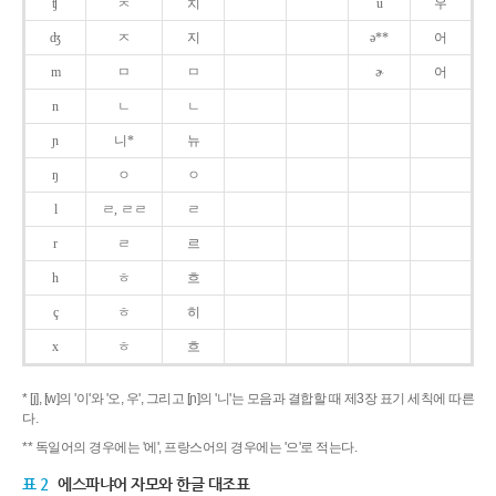
ʧ
ㅊ
치
u
우
ʤ
ㅈ
지
ə**
어
m
ㅁ
ㅁ
ɚ
어
n
ㄴ
ㄴ
ɲ
니*
뉴
ŋ
ㅇ
ㅇ
l
ㄹ, ㄹㄹ
ㄹ
r
ㄹ
르
h
ㅎ
흐
ç
ㅎ
히
x
ㅎ
흐
* [j], [w]의 '이'와 '오, 우', 그리고 [ɲ]의 '니'는 모음과 결합할 때 제3장 표기 세칙에 따른
다.
** 독일어의 경우에는 '에', 프랑스어의 경우에는 '으'로 적는다.
표 2
에스파냐어 자모와 한글 대조표