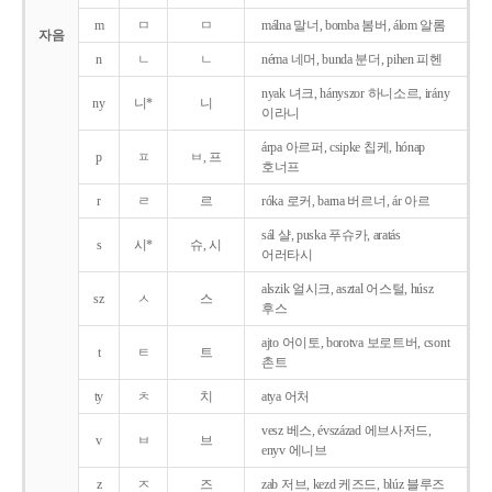
m
ㅁ
ㅁ
málna 말너, bomba 봄버, álom 알롬
자음
n
ㄴ
ㄴ
néma 네머, bunda 분더, pihen 피헨
nyak 녀크, hányszor 하니소르, irány
ny
니*
니
이라니
árpa 아르퍼, csipke 칩케, hónap
p
ㅍ
ㅂ, 프
호너프
r
ㄹ
르
róka 로커, barna 버르너, ár 아르
sál 샬, puska 푸슈카, aratás
s
시*
슈, 시
어러타시
alszik 얼시크, asztal 어스털, húsz
sz
ㅅ
스
후스
ajto 어이토, borotva 보로트버, csont
t
ㅌ
트
촌트
ty
ㅊ
치
atya 어처
vesz 베스, évszázad 에브사저드,
v
ㅂ
브
enyv 에니브
z
ㅈ
즈
zab 저브, kezd 케즈드, blúz 블루즈