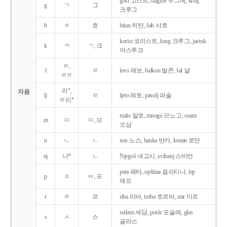
gost 고스트, dugme 두그메, krug
g
ㄱ
그
크루그
h
ㅎ
흐
hitan 히탄, šah 샤흐
korist 코리스트, krug 크루그, jastuk
k
ㅋ
ㄱ, 크
야스투크
ㄹ,
l
ㄹ
levo 레보, balkon 발콘, šal 샬
ㄹㄹ
리*,
자음
lj
ㄹ
ljeto 레토, pasulj 파술
ㄹ리*
malo 말로, mnogo 므노고, osam
m
ㅁ
ㅁ, 므
오삼
n
ㄴ
ㄴ
nos 노스, banka 반카, loman 로만
nj
니*
ㄴ
Njegoš 녜고시, svibanj 스비반
peta 페타, opština 옵슈티나, lep
p
ㅍ
ㅂ, 프
레프
r
ㄹ
르
riba 리바, torba 토르바, mir 미르
sedam 세담, posle 포슬레, glas
s
ㅅ
스
글라스