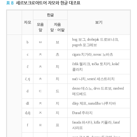
표 8
세르보크로아트어 자모와 한글 대조표
한글
자모
보기
모음
자음
앞
앞ㆍ어말
bog 보그, drobnjak 드로브냐크,
b
ㅂ
브
pogreb 포그레브
c
ㅊ
츠
cigara 치가라, novac 노바츠
čelik 첼리크, točka 토치카, kolač
č
ㅊ
치
콜라치
ć, tj
ㅊ
치
naći 나치, sestrić 세스트리치
desno 데스노, drvo 드르보, medved
d
ㄷ
드
메드베드
dž
ㅈ
지
džep 제프, narudžba 나루지바
đ,dj
ㅈ
지
Ðurađ 주라지
fasada 파사다, kifla 키플라, šaraf
f
ㅍ
프
샤라프