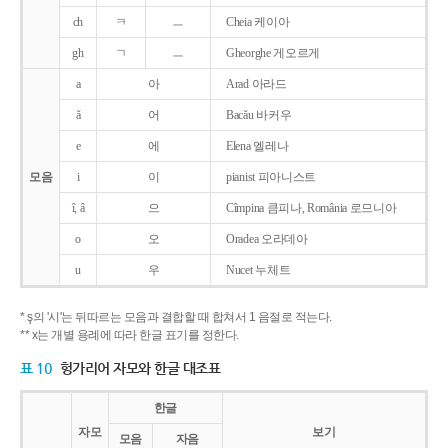
ch
ㅋ
ㅡ
Cheia 케이아
gh
ㄱ
ㅡ
Gheorghe 게오르게
a
아
Arad 아라드
ǎ
어
Bacǎu 바커우
e
에
Elena 엘레나
모음
i
이
pianist 피아니스트
î, â
으
Cîmpina 큼피나, România 로므니아
o
오
Oradea 오라데아
u
우
Nucet 누체트
* ş의 '시'는 뒤따르는 모음과 결합할 때 합쳐서 1 음절로 적는다.
** x는 개별 용례에 따라 한글 표기를 정한다.
표 10
헝가리어 자모와 한글 대조표
한글
자모
보기
모음
자음