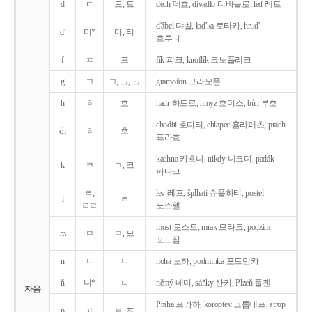
d
ㄷ
드, 트
dech 데흐, divadlo 디바들로, led 레트
d'ábel 댜벨, lod'ka 로티카, hrud'
d'
디*
디, 티
흐루티
f
ㅍ
프
fík 피크, knoflík 크노플리크
g
ㄱ
ㄱ, 그, 크
gramofon 그라모폰
h
ㅎ
흐
hadr 하드르, hmyz 흐미스, bůh 부흐
choditi 호디티, chlapec 흘라페츠, prach
ch
ㅎ
흐
프라흐
kachna 카흐나, nikdy 니크디, padák
k
ㅋ
ㄱ, 크
파다크
ㄹ,
lev 레프, šplhati 슈플하티, postel
l
ㄹ
ㄹㄹ
포스텔
most 모스트, mrak 므라크, podzim
m
ㅁ
ㅁ, 므
포드짐
n
ㄴ
ㄴ
noha 노하, podmínka 포드민카
ň
니*
ㄴ
němý 네미, sáňky 산키, Plzeň 플젠
자음
Praha 프라하, koroptev 코롭테프, strop
p
ㅍ
ㅂ, 프