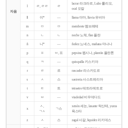
lacrar 라크라르, Lulio 룰리오,
l
ㄹ, ㄹㄹ
ㄹ
ocal 오칼
자음
ll
이*
―
llama 야마, lluvia 유비아
m
ㅁ
ㅁ
membrete 멤브레테
n
ㄴ
ㄴ
noche 노체, flan 플란
ñ
니*
―
ñoñez 뇨녜스, mañana 마냐나
p
ㅍ
ㅂ, 프
pepsina 펩시나, plantón 플란톤
q
ㅋ
―
quisquilla 키스키야
r
ㄹ
르
rascador 라스카도르
s
ㅅ
스
sastreria 사스트레리아
t
ㅌ
트
tetraetro 테트라에트로
v
ㅂ
―
viudedad 비우데다드
ㅅ,
xenón 세논, laxante 락산테, yuxta
x
ㄱ스
ㄱㅅ
육스타
z
ㅅ
스
zagal 사갈, liquidez 리키데스