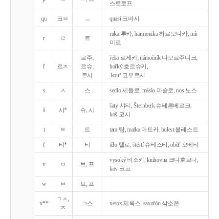
스트로프
qu
크ㅂ
ㅡ
quasi 크바시
ruka 루카, harmonika 하르모니카, mír
r
ㄹ
르
미르
르주,
řeka 르제카, námořník 나모르주니크,
ř
르ㅈ
르슈,
hořký 호르슈키,
르시
kouř 코우르시
s
ㅅ
스
sedlo 세들로, máslo 마슬로, nos 노스
šaty 샤티, Šternberk 슈테른베르크,
š
시*
슈, 시
koš 코시
t
ㅌ
트
tam 탐, matka 마트카, bolest 볼레스트
t'
티*
티
tělo 텔로, štěstí 슈테스티, obět' 오베티
vysoký 비소키, knihovna 크니호브나,
v
ㅂ
브, 프
kov 코프
w
ㅂ
브, 프
ㄱㅅ,
x**
ㄱ스
xerox 제록스, saxofón 삭소폰
ㅈ