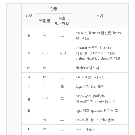
한글
자모
보기
자음
모음 앞
앞ㆍ어말
biz 비스, blandon 블란돈, braceo
b
ㅂ
브
브라세오
colcren 콜크렌, Cecilia
c
ㅋ, ㅅ
ㄱ, 크
세실리아, coccion 콕시온,
bistec 비스텍, dictado 딕타도
ch
ㅊ
―
chicharra 치차라
d
ㄷ
드
felicidad 펠리시다드
f
ㅍ
프
fuga 푸가, fran 프란
ganga 강가, geologia
g
ㄱ, ㅎ
그
헤올로히아, yungla 융글라
h
―
―
hipo 이포, quehacer 케아세르
j
ㅎ
―
jueves 후에베스, reloj 렐로
k
ㅋ
크
kapok 카포크