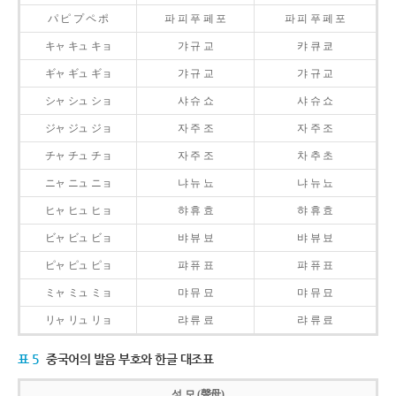
パ ピ プ ペ ポ
파 피 푸 페 포
파 피 푸 페 포
キャ キュ キョ
갸 규 교
캬 큐 쿄
ギャ ギュ ギョ
갸 규 교
갸 규 교
シャ シュ ショ
샤 슈 쇼
샤 슈 쇼
ジャ ジュ ジョ
자 주 조
자 주 조
チャ チュ チョ
자 주 조
차 추 초
ニャ ニュ ニョ
냐 뉴 뇨
냐 뉴 뇨
ヒャ ヒュ ヒョ
햐 휴 효
햐 휴 효
ビャ ビュ ビョ
뱌 뷰 뵤
뱌 뷰 뵤
ピャ ピュ ピョ
퍄 퓨 표
퍄 퓨 표
ミャ ミュ ミョ
먀 뮤 묘
먀 뮤 묘
リャ リュ リョ
랴 류 료
랴 류 료
표 5
중국어의 발음 부호와 한글 대조표
성 모 (聲母)