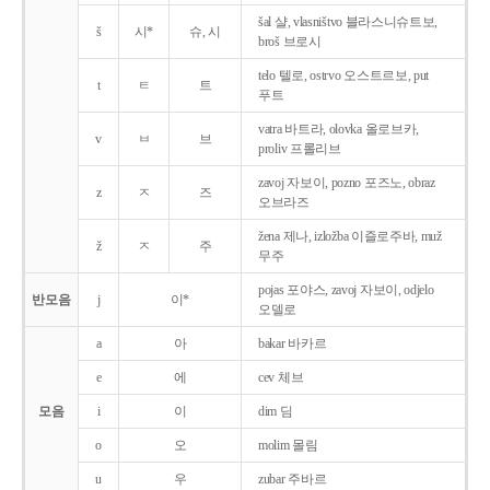
šal 샬, vlasništvo 블라스니슈트보,
š
시*
슈, 시
broš 브로시
telo 텔로, ostrvo 오스트르보, put
t
ㅌ
트
푸트
vatra 바트라, olovka 올로브카,
v
ㅂ
브
proliv 프롤리브
zavoj 자보이, pozno 포즈노, obraz
z
ㅈ
즈
오브라즈
žena 제나, izložba 이즐로주바, muž
ž
ㅈ
주
무주
pojas 포야스, zavoj 자보이, odjelo
반모음
j
이*
오델로
a
아
bakar 바카르
e
에
cev 체브
모음
i
이
dim 딤
o
오
molim 몰림
u
우
zubar 주바르