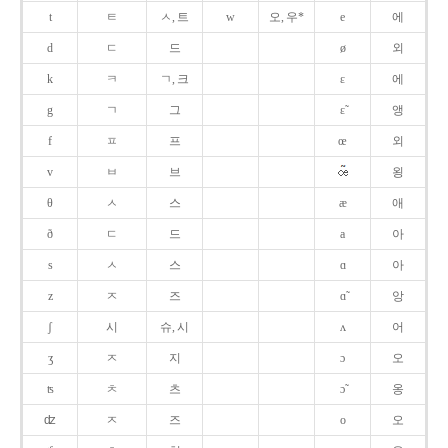
t
ㅌ
ㅅ, 트
w
오, 우*
e
에
d
ㄷ
드
ø
외
k
ㅋ
ㄱ, 크
ɛ
에
g
ㄱ
그
ɛ̃
앵
f
ㅍ
프
œ
외
v
ㅂ
브
욍
θ
ㅅ
스
æ
애
ð
ㄷ
드
a
아
s
ㅅ
스
ɑ
아
z
ㅈ
즈
ɑ̃
앙
ʃ
시
슈, 시
ʌ
어
ʒ
ㅈ
지
ɔ
오
ʦ
ㅊ
츠
ɔ̃
옹
ʣ
ㅈ
즈
o
오