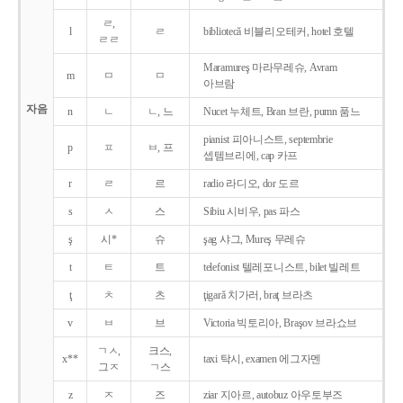
ㄹ,
l
ㄹ
bibliotecǎ 비블리오테커, hotel 호텔
ㄹㄹ
Maramureş 마라무레슈, Avram
m
ㅁ
ㅁ
아브람
자음
n
ㄴ
ㄴ, 느
Nucet 누체트, Bran 브란, pumn 품느
pianist 피아니스트, septembrie
p
ㅍ
ㅂ, 프
셉템브리에, cap 카프
r
ㄹ
르
radio 라디오, dor 도르
s
ㅅ
스
Sibiu 시비우, pas 파스
ş
시*
슈
şag 샤그, Mureş 무레슈
t
ㅌ
트
telefonist 텔레포니스트, bilet 빌레트
ţ
ㅊ
츠
ţigarǎ 치가러, braţ 브라츠
v
ㅂ
브
Victoria 빅토리아, Braşov 브라쇼브
ㄱㅅ,
크스,
x**
taxi 탁시, examen 에그자멘
그ㅈ
ㄱ스
z
ㅈ
즈
ziar 지아르, autobuz 아우토부즈