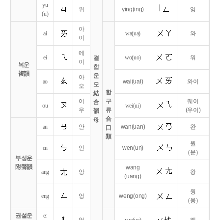
yu
위
ying
(ing)
잉
(u)
아
ai
wa
(ua)
와
이
에
ei
wo
(uo)
워
결
이
복운
합
複韻
운
아
ao
wai
(uai)
와이
모
오
합
結
어
구
웨이
合
ou
wei
(ui)
우
류
(우이)
韻
合
母
an
안
wan
(uan)
완
口
類
원
en
언
wen
(un)
(운)
부성운
附聲韻
wang
ang
앙
왕
(uang)
웡
eng
엉
weng
(ong)
(웅)
권설운
er