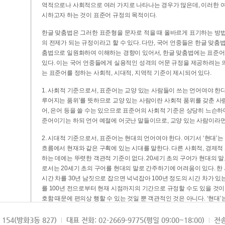
역적으로나 사회적으로 여러 가지로 나타나는 경우가 많은데, 이러한 여
시하고자 하는 것이 표준어 규정의 목적이다.
한글 맞춤법은 그러한 표준형을 문자로 적을 때 올바르게 표기하는 방법
의 전제가 되는 규정이라고 할 수 있다. 다만, 국어 언중들은 한글 맞춤
춤법으로 일원화하여 이해하는 경향이 있어서, 한글 맞춤법에는 표준어
있다. 이는 국어 언중들에게 실용적인 성격의 어문 규정을 제공하려는 
는 표준어를 정하는 사회적, 시대적, 지역적 기준이 제시되어 있다.
1. 사회적 기준으로서, 표준어는 교양 있는 사람들이 쓰는 언어여야 한다
루어지는 품위’를 뜻하므로 교양 있는 사람이란 사회적 품위를 갖춘 사람
어, 은어 등을 쓸 수는 있으므로 표준어의 사회적 기준은 상당히 느슨하다고
준어이기는 하되 언어 예절에 어긋난 말들이므로, 교양 있는 사람이라면
2. 시대적 기준으로서, 표준어는 현대의 언어여야 한다. 여기서 ‘현대
흐름에서 현재와 같은 구획에 있는 시대를 말한다. 다른 사회적, 경제적
하는 데에는 뚜렷한 객관적 기준이 없다. 20세기 초의 구어가 현대의 말
로서는 20세기 초의 구어를 현대의 말로 간주하기에 어려움이 있다. 한
시간 차를 30년 남짓으로 잡으면 넉넉잡아 100년 정도의 시간 차가 있
를 100년 전으로부터 현재 시점까지의 기간으로 규정할 수도 있을 것이다
호함 때문에 편의상 행할 수 있는 것일 뿐 객관적인 것은 아니다. ‘현대
3. 지역적 기준으로서, 표준어는 서울말이어야 한다. 이는 표준어의 공
154(방화3동 827)
대표 전화: 02-2669-9775(평일 09:00~18:00)
전송