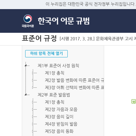
이 누리집은 대한민국 공식 전자정부 누리집입니다.
표준어 규정
[시행 2017. 3. 28.] 문화체육관광부 고시 제2
하위 항목 전체 열기
제1부 표준어 사정 원칙
제1장 총칙
제2장 발음 변화에 따른 표준어 규정
제3장 어휘 선택의 변화에 따른 표준어 규정
제2부 표준 발음법
제1장 총칙
북
제2장 자음과 모음
제3장 음의 길이
제4장 받침의 발음
제5장 음의 동화