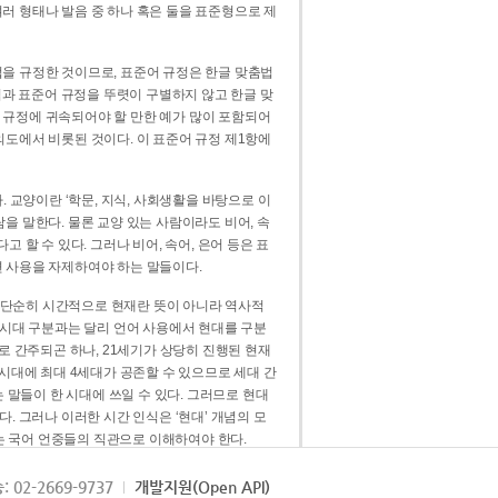
러 형태나 발음 중 하나 혹은 둘을 표준형으로 제
을 규정한 것이므로, 표준어 규정은 한글 맞춤법
법과 표준어 규정을 뚜렷이 구별하지 않고 한글 맞
 규정에 귀속되어야 할 만한 예가 많이 포함되어
의도에서 비롯된 것이다. 이 표준어 규정 제1항에
. 교양이란 ‘학문, 지식, 사회생활을 바탕으로 이
을 말한다. 물론 교양 있는 사람이라도 비어, 속
 할 수 있다. 그러나 비어, 속어, 은어 등은 표
 사용을 자제하여야 하는 말들이다.
’는 단순히 시간적으로 현재란 뜻이 아니라 역사적
 시대 구분과는 달리 언어 사용에서 현대를 구분
로 간주되곤 하나, 21세기가 상당히 진행된 현재
 시대에 최대 4세대가 공존할 수 있으므로 세대 간
는 말들이 한 시대에 쓰일 수 있다. 그러므로 현대
. 그러나 이러한 시간 인식은 ‘현대’ 개념의 모
’는 국어 언중들의 직관으로 이해하여야 한다.
용어적 성격을 가장 크게 드러내 주는 기준이다.
: 02-2669-9737
개발지원(Open API)