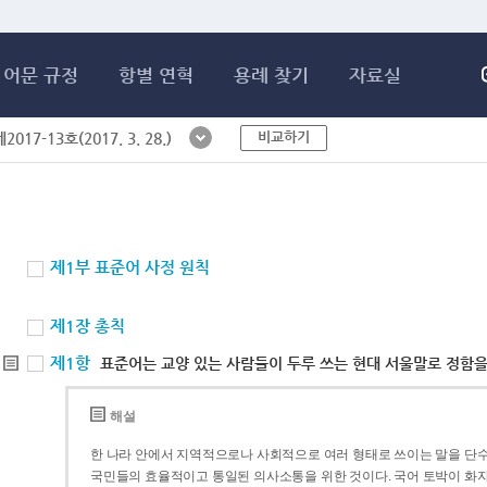
메인콘텐츠 바로가기
어문 규정
항별 연혁
용례 찾기
자료실
비교하기
017-13호(2017. 3. 28.)
제1부 표준어 사정 원칙
제1장 총칙
제1항
표준어는 교양 있는 사람들이 두루 쓰는 현대 서울말로 정함을
해설
한 나라 안에서 지역적으로나 사회적으로 여러 형태로 쓰이는 말을 단수
국민들의 효율적이고 통일된 의사소통을 위한 것이다. 국어 토박이 화자