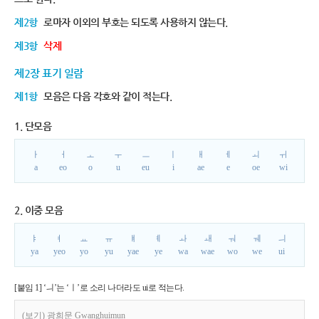
제2항
로마자 이외의 부호는 되도록 사용하지 않는다.
제3항
삭제
제2장 표기 일람
제1항
모음은 다음 각호와 같이 적는다.
1. 단모음
ㅏ
ㅓ
ㅗ
ㅜ
ㅡ
ㅣ
ㅐ
ㅔ
ㅚ
ㅟ
a
eo
o
u
eu
i
ae
e
oe
wi
2. 이중 모음
ㅑ
ㅕ
ㅛ
ㅠ
ㅒ
ㅖ
ㅘ
ㅙ
ㅝ
ㅞ
ㅢ
ya
yeo
yo
yu
yae
ye
wa
wae
wo
we
ui
[붙임 1] ‘ㅢ’는 ‘ㅣ’로 소리 나더라도 ui로 적는다.
(보기) 광희문 Gwanghuimun