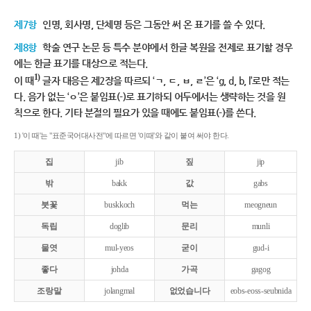
제7항
인명, 회사명, 단체명 등은 그동안 써 온 표기를 쓸 수 있다.
제8항
학술 연구 논문 등 특수 분야에서 한글 복원을 전제로 표기할 경우
에는 한글 표기를 대상으로 적는다.
1)
이 때
글자 대응은 제2장을 따르되 ‘ㄱ, ㄷ, ㅂ, ㄹ’은 ‘g, d, b, l’로만 적는
다. 음가 없는 ‘ㅇ’은 붙임표(-)로 표기하되 어두에서는 생략하는 것을 원
칙으로 한다. 기타 분절의 필요가 있을 때에도 붙임표(-)를 쓴다.
1) '이 때'는 "표준국어대사전"에 따르면 '이때'와 같이 붙여 써야 한다.
집
jib
짚
jip
밖
bakk
값
gabs
붓꽃
buskkoch
먹는
meogneun
독립
doglib
문리
munli
물엿
mul-yeos
굳이
gud-i
좋다
johda
가곡
gagog
조랑말
jolangmal
없었습니다
eobs-eoss-seubnida