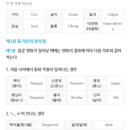
ㄹ’은 ‘ll’로 적는다.
구리
Guri
설악
Seorak
칠곡
Chilgok
대관령
Daegwallyeon
임실
Imsil
울릉
Ulleung
[대괄령]
g
제3장 표기상의 유의점
제1항
음운 변화가 일어날 때에는 변화의 결과에 따라 다음 각호와 같이
적는다.
1. 자음 사이에서 동화 작용이 일어나는 경우
백마
신문로
종로
Baengma
Sinmunno
Jongno
[뱅마]
[신문노]
[종노]
왕십리
별내
신라
Wangsimni
Byeollae
Silla
[왕심니]
[별래]
[실라]
2. ‘ㄴ, ㄹ’이 덧나는 경우
학여울[항녀울]
Hangnyeoul
알약[알략]
allyak