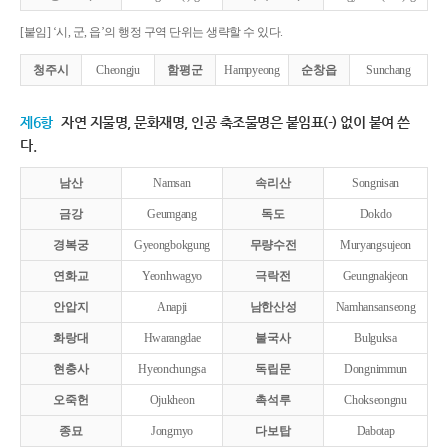
[붙임] ‘시, 군, 읍’의 행정 구역 단위는 생략할 수 있다.
청주시
Cheongju
함평군
Hampyeong
순창읍
Sunchang
제6항
자연 지물명, 문화재명, 인공 축조물명은 붙임표(-) 없이 붙여 쓴
다.
남산
Namsan
속리산
Songnisan
금강
Geumgang
독도
Dokdo
경복궁
Gyeongbokgung
무량수전
Muryangsujeon
연화교
Yeonhwagyo
극락전
Geungnakjeon
안압지
Anapji
남한산성
Namhansanseong
화랑대
Hwarangdae
불국사
Bulguksa
현충사
Hyeonchungsa
독립문
Dongnimmun
오죽헌
Ojukheon
촉석루
Chokseongnu
종묘
Jongmyo
다보탑
Dabotap