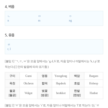
4. 비음
ㄴ
ㅁ
ㅇ
n
m
ng
5. 유음
ㄹ
r, l
[붙임 1] ‘ㄱ, ㄷ, ㅂ’은 모음 앞에서는 ‘g, d, b’로, 자음 앞이나 어말에서는 ‘k, t, p’로
적는다.([ ] 안의 발음에 따라 표기함.)
구미
Gumi
영동
Yeongdong
백암
Baegam
옥천
Okcheon
합덕
Hapdeok
호법
Hobeop
월곶
벚꽃
한밭
Wolgot
beotkkot
Hanbat
[월곧]
[벋꼳]
[한받]
[붙임 2] ‘ㄹ’은 모음 앞에서는 ‘r’로, 자음 앞이나 어말에서는 ‘l’로 적는다. 단, ‘ㄹ