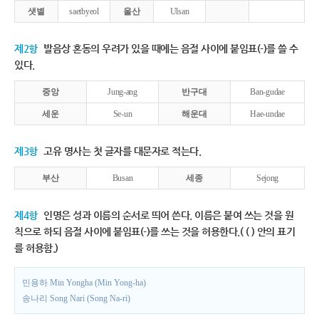
샛별
saetbyeol
울산
Ulsan
제2항
발음상 혼동의 우려가 있을 때에는 음절 사이에 붙임표(-)를 쓸 수
있다.
중앙
Jung-ang
반구대
Ban-gudae
세운
Se-un
해운대
Hae-undae
제3항
고유 명사는 첫 글자를 대문자로 적는다.
부산
Busan
세종
Sejong
제4항
인명은 성과 이름의 순서로 띄어 쓴다. 이름은 붙여 쓰는 것을 원
칙으로 하되 음절 사이에 붙임표(-)를 쓰는 것을 허용한다.( ( ) 안의 표기
를 허용함.)
민용하 Min Yongha (Min Yong-ha)
송나리 Song Nari (Song Na-ri)