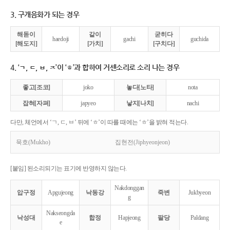
3. 구개음화가 되는 경우
해돋이
같이
굳히다
haedoji
gachi
guchida
[해도지]
[가치]
[구치다]
4. ‘ㄱ, ㄷ, ㅂ, ㅈ’이 ‘ㅎ’과 합하여 거센소리로 소리 나는 경우
좋고[조코]
joko
놓다[노타]
nota
잡혀[자펴]
japyeo
낳지[나치]
nachi
다만, 체언에서 ‘ㄱ, ㄷ, ㅂ’ 뒤에 ‘ㅎ’이 따를 때에는 ‘ㅎ’을 밝혀 적는다.
묵호(Mukho)
집현전(Jiphyeonjeon)
[붙임] 된소리되기는 표기에 반영하지 않는다.
Nakdonggan
압구정
Apgujeong
낙동강
죽변
Jukbyeon
g
Nakseongda
낙성대
합정
Hapjeong
팔당
Paldang
e