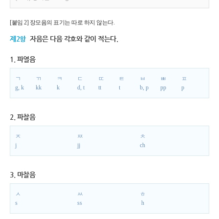
[붙임 2] 장모음의 표기는 따로 하지 않는다.
제2항
자음은 다음 각호와 같이 적는다.
1. 파열음
ㄱ
ㄲ
ㅋ
ㄷ
ㄸ
ㅌ
ㅂ
ㅃ
ㅍ
g, k
kk
k
d, t
tt
t
b, p
pp
p
2. 파찰음
ㅈ
ㅉ
ㅊ
j
jj
ch
3. 마찰음
ㅅ
ㅆ
ㅎ
s
ss
h