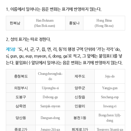
1. 이름에서 일어나는 음운 변화는 표기에 반영하지 않는다.
Han Boknam
Hong Bitna
한복남
홍빛나
(Han Bok-nam)
(Hong Bit-na)
2. 성의 표기는 따로 정한다.
제5항
‘도, 시, 군, 구, 읍, 면, 리, 동’의 행정 구역 단위와 ‘가’는 각각 ‘do,
si, gun, gu, eup, myeon, ri, dong, ga’로 적고, 그 앞에는 붙임표(-)를 넣
는다. 붙임표(-) 앞뒤에서 일어나는 음운 변화는 표기에 반영하지 않는다.
Chungcheongbuk-
충청북도
제주도
Jeju-do
do
의정부시
Uijeongbu-si
양주군
Yangju-gun
도봉구
Dobong-gu
신창읍
Sinchang-eup
삼죽면
Samjuk-myeon
인왕리
Inwang-ri
Bongcheon 1(il)-
당산동
Dangsan-dong
봉천 1동
dong
종로 2가
Jongno 2(i)-ga
퇴계로 3가
Toegyero 3(sam)-ga