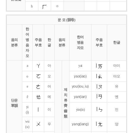
h
ㅎ
운 모 (韻母)
한
어
한어
음의
병
주음
한
음의
주음
병음
한글
분류
음
부호
글
분류
부호
자모
자
모
a
아
yai
야이
o
오
yao
(iao)
야오
e
어
you
(iou,
iu)
유
제
치
ê
에
yan
(ian)
옌
단운
류
單韻
齊
yi
이
yin(in)
인
齒
(i)
類
wu
우
yang
(iang)
양
(u)