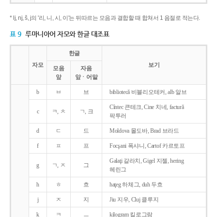
* lj, nj, š, j의 '리, 니, 시, 이'는 뒤따르는 모음과 결합할 때 합쳐서 1 음절로 적는다.
표 9
루마니아어 자모와 한글 대조표
한글
자모
보기
모음
자음
앞
앞ㆍ어말
b
ㅂ
브
bibliotecǎ 비블리오테커, alb 알브
Cîntec 큰테크, Cine 치네, facturǎ
c
ㅋ, ㅊ
ㄱ, 크
팍투러
d
ㄷ
드
Moldova 몰도바, Brad 브라드
f
ㅍ
프
Focşani 폭샤니, Cartof 카르토프
Galaţi 갈라치, Gigel 지젤, hering
g
ㄱ, ㅈ
그
헤린그
h
ㅎ
흐
haţeg 하체그, duh 두흐
j
ㅈ
지
Jiu 지우, Cluj 클루지
k
ㅋ
ㅡ
kilogram 킬로그람