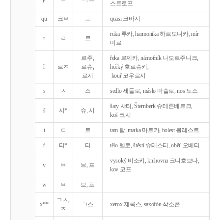
스트로프
qu
크ㅂ
ㅡ
quasi 크바시
ruka 루카, harmonika 하르모니카, mír
r
ㄹ
르
미르
르주,
řeka 르제카, námořník 나모르주니크,
ř
르ㅈ
르슈,
hořký 호르슈키,
르시
kouř 코우르시
s
ㅅ
스
sedlo 세들로, máslo 마슬로, nos 노스
šaty 샤티, Šternberk 슈테른베르크,
š
시*
슈, 시
koš 코시
t
ㅌ
트
tam 탐, matka 마트카, bolest 볼레스트
t'
티*
티
tělo 텔로, štěstí 슈테스티, obět' 오베티
vysoký 비소키, knihovna 크니호브나,
v
ㅂ
브, 프
kov 코프
w
ㅂ
브, 프
ㄱㅅ,
x**
ㄱ스
xerox 제록스, saxofón 삭소폰
ㅈ