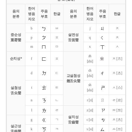
한어
한어
음의
주음
음의
주음
병음
한글
병음
한글
분류
부호
분류
부호
자모
자모
b
ㅂ
j
ㅈ
중순성
설면성
p
ㅍ
q
ㅊ
重脣聲
舌面聲
m
ㅁ
x
ㅅ
zh
순치성*
f
ㅍ
ㅈ [즈]
[zhi]
ch
d
ㄷ
ㅊ [츠]
교설첨성
[chi]
翹舌尖聲
sh
t
ㅌ
ㅅ [스]
설첨성
[shi]
舌尖聲
ㄖ
n
ㄴ
r [ri]
ㄹ [르]
l
ㄹ
z [zi]
ㅉ [쯔]
설치성
g
ㄱ
c [ci]
ㅊ [츠]
舌齒聲
설근성
k
ㅋ
s [si]
ㅆ [쓰]
舌根聲