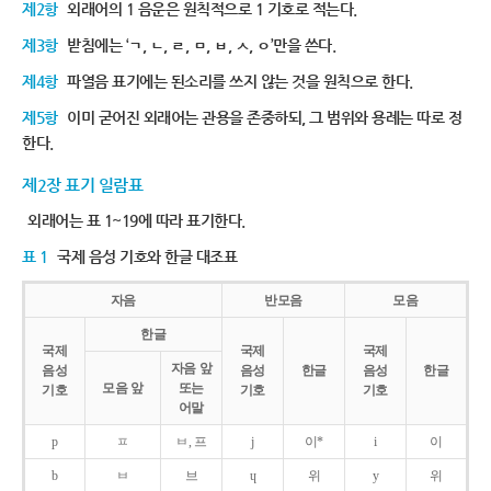
제2항
외래어의 1 음운은 원칙적으로 1 기호로 적는다.
제3항
받침에는 ‘ㄱ, ㄴ, ㄹ, ㅁ, ㅂ, ㅅ, ㅇ’만을 쓴다.
제4항
파열음 표기에는 된소리를 쓰지 않는 것을 원칙으로 한다.
제5항
이미 굳어진 외래어는 관용을 존중하되, 그 범위와 용례는 따로 정
한다.
제2장 표기 일람표
외래어는 표 1~19에 따라 표기한다.
표 1
국제 음성 기호와 한글 대조표
자음
반모음
모음
한글
국제
국제
국제
자음 앞
음성
음성
한글
음성
한글
모음 앞
또는
기호
기호
기호
어말
p
ㅍ
ㅂ, 프
j
이*
i
이
b
ㅂ
브
ɥ
위
y
위