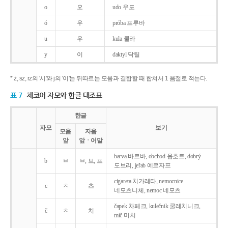
o
오
udo 우도
ó
우
próba 프루바
u
우
kula 쿨라
y
이
daktyl 닥틸
* ż, sz, rz의 '시'와 j의 '이'는 뒤따르는 모음과 결합할 때 합쳐서 1 음절로 적는다.
표 7
체코어 자모와 한글 대조표
한글
자모
보기
모음
자음
앞
앞ㆍ어말
barva 바르바, obchod 옵호트, dobrý
b
ㅂ
ㅂ, 브, 프
도브리, jeřab 예르자프
cigareta 치가레타, nemocnice
c
ㅊ
츠
네모츠니체, nemoc 네모츠
čapek 차페크, kulečnik 쿨레치니크,
č
ㅊ
치
míč 미치