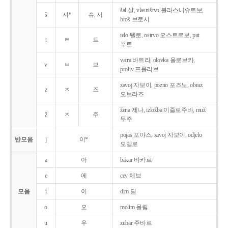
šal 샬, vlasništvo 블라스니슈트보,
š
시*
슈, 시
broš 브로시
telo 텔로, ostrvo 오스트르보, put
t
ㅌ
트
푸트
vatra 바트라, olovka 올로브카,
v
ㅂ
브
proliv 프롤리브
zavoj 자보이, pozno 포즈노, obraz
z
ㅈ
즈
오브라즈
žena 제나, izložba 이즐로주바, muž
ž
ㅈ
주
무주
pojas 포야스, zavoj 자보이, odjelo
반모음
j
이*
오델로
a
아
bakar 바카르
e
에
cev 체브
모음
i
이
dim 딤
o
오
molim 몰림
u
우
zubar 주바르