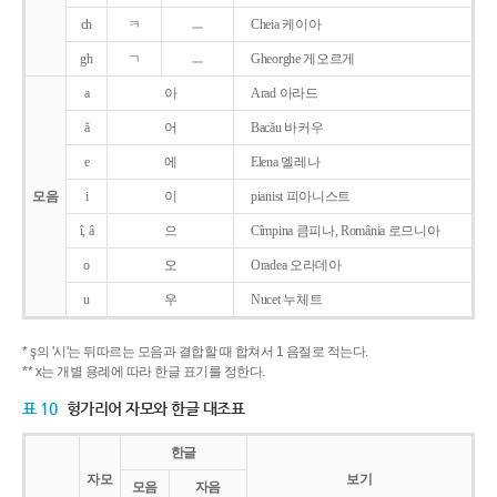
ch
ㅋ
ㅡ
Cheia 케이아
gh
ㄱ
ㅡ
Gheorghe 게오르게
a
아
Arad 아라드
ǎ
어
Bacǎu 바커우
e
에
Elena 엘레나
모음
i
이
pianist 피아니스트
î, â
으
Cîmpina 큼피나, România 로므니아
o
오
Oradea 오라데아
u
우
Nucet 누체트
* ş의 '시'는 뒤따르는 모음과 결합할 때 합쳐서 1 음절로 적는다.
** x는 개별 용례에 따라 한글 표기를 정한다.
표 10
헝가리어 자모와 한글 대조표
한글
자모
보기
모음
자음