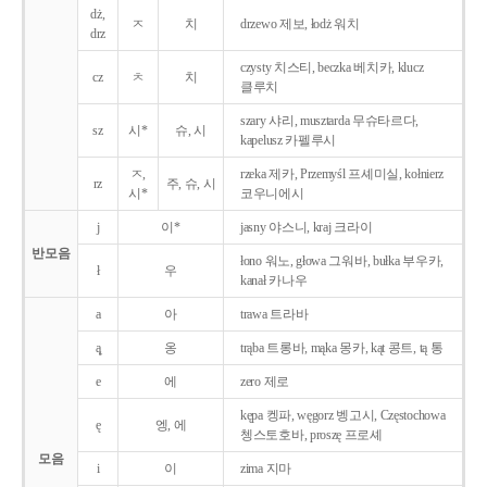
dż,
ㅈ
치
drzewo 제보, łodż 워치
drz
czysty 치스티, beczka 베치카, klucz
cz
ㅊ
치
클루치
szary 샤리, musztarda 무슈타르다,
sz
시*
슈, 시
kapelusz 카펠루시
ㅈ,
rzeka 제카, Przemyśl 프셰미실, kołnierz
rz
주, 슈, 시
시*
코우니에시
j
이*
jasny 야스니, kraj 크라이
반모음
łono 워노, głowa 그워바, bułka 부우카,
ł
우
kanał 카나우
a
아
trawa 트라바
ą̨
옹
trąba 트롱바, mąka 몽카, kąt 콩트, tą 통
e
에
zero 제로
kępa 켕파, węgorz 벵고시, Częstochowa
ę
엥, 에
쳉스토호바, proszę 프로셰
모음
i
이
zima 지마