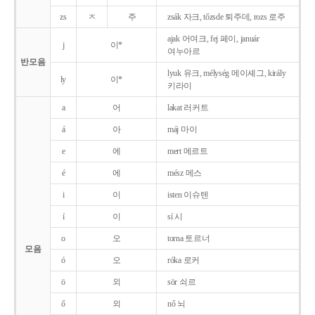
zs
ㅈ
주
zsák 자크, tőzsde 퇴주데, rozs 로주
ajak 어여크, fej 페이, január
j
이*
여누아르
반모음
lyuk 유크, mélység 메이셰그, király
ly
이*
키라이
a
어
lakat 러커트
á
아
máj 마이
e
에
mert 메르트
é
에
mész 메스
i
이
isten 이슈텐
í
이
sí 시
o
오
torna 토르너
모음
ó
오
róka 로커
ö
외
sör 쇠르
ő
외
nő 뇌