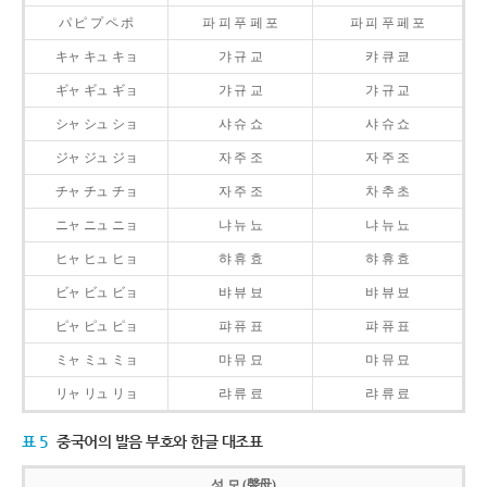
パ ピ プ ペ ポ
파 피 푸 페 포
파 피 푸 페 포
キャ キュ キョ
갸 규 교
캬 큐 쿄
ギャ ギュ ギョ
갸 규 교
갸 규 교
シャ シュ ショ
샤 슈 쇼
샤 슈 쇼
ジャ ジュ ジョ
자 주 조
자 주 조
チャ チュ チョ
자 주 조
차 추 초
ニャ ニュ ニョ
냐 뉴 뇨
냐 뉴 뇨
ヒャ ヒュ ヒョ
햐 휴 효
햐 휴 효
ビャ ビュ ビョ
뱌 뷰 뵤
뱌 뷰 뵤
ピャ ピュ ピョ
퍄 퓨 표
퍄 퓨 표
ミャ ミュ ミョ
먀 뮤 묘
먀 뮤 묘
リャ リュ リョ
랴 류 료
랴 류 료
표 5
중국어의 발음 부호와 한글 대조표
성 모 (聲母)