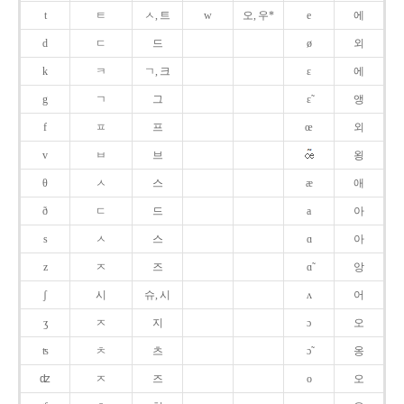
t
ㅌ
ㅅ, 트
w
오, 우*
e
에
d
ㄷ
드
ø
외
k
ㅋ
ㄱ, 크
ɛ
에
g
ㄱ
그
ɛ̃
앵
f
ㅍ
프
œ
외
v
ㅂ
브
욍
θ
ㅅ
스
æ
애
ð
ㄷ
드
a
아
s
ㅅ
스
ɑ
아
z
ㅈ
즈
ɑ̃
앙
ʃ
시
슈, 시
ʌ
어
ʒ
ㅈ
지
ɔ
오
ʦ
ㅊ
츠
ɔ̃
옹
ʣ
ㅈ
즈
o
오