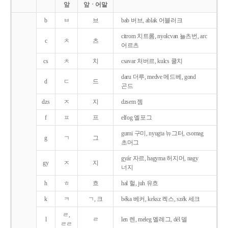
앞
앞ㆍ어말
b
ㅂ
브
bab 버브, ablak 어블러크
citrom 치트롬, nyolcvan 뇰츠번, arc
c
ㅊ
츠
어르츠
cs
ㅊ
치
csavar 처버르, kulcs 쿨치
daru 더루, medve 메드베, gond
d
ㄷ
드
곤드
dzs
ㅈ
지
dzsem 젬
f
ㅍ
프
elfog 엘포그
gumi 구미, nyugta 뉴그터, csomag
g
ㄱ
그
초머그
gyár 자르, hagyma 허지머, nagy
gy
ㅈ
지
너지
h
ㅎ
흐
hal 헐, juh 유흐
k
ㅋ
ㄱ, 크
béka 베커, keksz 켁스, szék 세크
ㄹ,
l
ㄹ
len 렌, meleg 멜레그, dél 델
ㄹㄹ