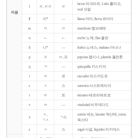
lacrar 라크라르, Lulio 룰리오,
l
ㄹ, ㄹㄹ
ㄹ
ocal 오칼
자음
ll
이*
―
llama 야마, lluvia 유비아
m
ㅁ
ㅁ
membrete 멤브레테
n
ㄴ
ㄴ
noche 노체, flan 플란
ñ
니*
―
ñoñez 뇨녜스, mañana 마냐나
p
ㅍ
ㅂ, 프
pepsina 펩시나, plantón 플란톤
q
ㅋ
―
quisquilla 키스키야
r
ㄹ
르
rascador 라스카도르
s
ㅅ
스
sastreria 사스트레리아
t
ㅌ
트
tetraetro 테트라에트로
v
ㅂ
―
viudedad 비우데다드
ㅅ,
xenón 세논, laxante 락산테, yuxta
x
ㄱ스
ㄱㅅ
육스타
z
ㅅ
스
zagal 사갈, liquidez 리키데스