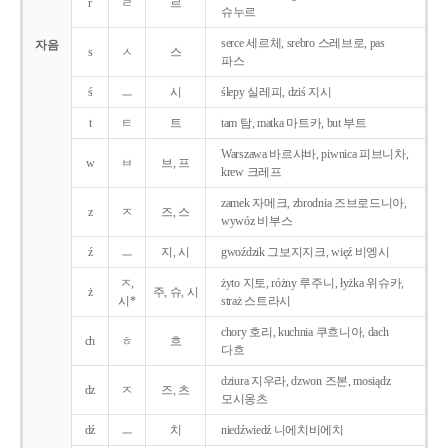
r
ㄹ
르
슈누르
serce 세르체, srebro 스레브로, pas
자음
s
ㅅ
스
파스
ś
ㅡ
시
ślepy 실레피, dziś 지시
t
ㅌ
트
tam 탐, matka 마트카, but 부트
Warszawa 바르샤바, piwnica 피브니차,
w
ㅂ
브, 프
krew 크레프
zamek 자메크, zbrodnia 즈브로드니아,
z
ㅈ
즈, 스
wywóz 비부스
ź
ㅡ
지, 시
gwoździk 그보지지크, więź 비엥시
ㅈ,
żyto 지토, różny 루주니, łyżka 위슈카,
ż
주, 슈, 시
시*
straż 스트라시
chory 호리, kuchnia 쿠흐니아, dach
ch
ㅎ
흐
다흐
dziura 지우라, dzwon 즈본, mosiądz
dz
ㅈ
즈, 츠
모시옹츠
dź
ㅡ
치
niedźwiedź 니에치비에치