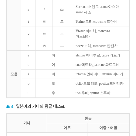
Sorrento 소렌토, asma 아스마,
s
ㅅ
스
sasso 사소
t
ㅌ
트
Torino 토리노, tranne 트란네
Vivace 비바체, manovra
v
ㅂ
브
마노브라
z
ㅊ
―
nozze 노체, mancanza 만칸차
a
아
abituro 아비투로, capra 카프라
e
에
erta 에르타, padrone 파드로네
모음
i
이
infamia 인파미아, manica 마니카
o
오
oblio 오블리오, poetica 포에티카
u
우
uva 우바, spuma 스푸마
표 4
일본어의 가나와 한글 대조표
한글
가나
어두
어중ㆍ어말