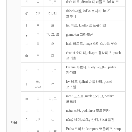
d
ㄷ
드, 트
dech 데흐, divadlo 디바들로, led 레트
d'ábel 댜벨, lod'ka 로티카, hrud'
d'
디*
디, 티
흐루티
f
ㅍ
프
fík 피크, knoflík 크노플리크
g
ㄱ
ㄱ, 그, 크
gramofon 그라모폰
h
ㅎ
흐
hadr 하드르, hmyz 흐미스, bůh 부흐
choditi 호디티, chlapec 흘라페츠, prach
ch
ㅎ
흐
프라흐
kachna 카흐나, nikdy 니크디, padák
k
ㅋ
ㄱ, 크
파다크
ㄹ,
lev 레프, šplhati 슈플하티, postel
l
ㄹ
ㄹㄹ
포스텔
most 모스트, mrak 므라크, podzim
m
ㅁ
ㅁ, 므
포드짐
n
ㄴ
ㄴ
noha 노하, podmínka 포드민카
ň
니*
ㄴ
němý 네미, sáňky 산키, Plzeň 플젠
자음
Praha 프라하, koroptev 코롭테프, strop
p
ㅍ
ㅂ, 프