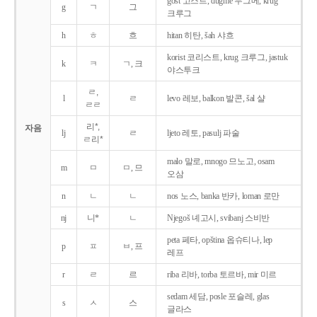
gost 고스트, dugme 두그메, krug
g
ㄱ
그
크루그
h
ㅎ
흐
hitan 히탄, šah 샤흐
korist 코리스트, krug 크루그, jastuk
k
ㅋ
ㄱ, 크
야스투크
ㄹ,
l
ㄹ
levo 레보, balkon 발콘, šal 샬
ㄹㄹ
리*,
자음
lj
ㄹ
ljeto 레토, pasulj 파술
ㄹ리*
malo 말로, mnogo 므노고, osam
m
ㅁ
ㅁ, 므
오삼
n
ㄴ
ㄴ
nos 노스, banka 반카, loman 로만
nj
니*
ㄴ
Njegoš 녜고시, svibanj 스비반
peta 페타, opština 옵슈티나, lep
p
ㅍ
ㅂ, 프
레프
r
ㄹ
르
riba 리바, torba 토르바, mir 미르
sedam 세담, posle 포슬레, glas
s
ㅅ
스
글라스