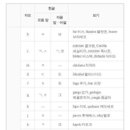
한글
자모
보기
자음
모음 앞
앞ㆍ어말
biz 비스, blandon 블란돈, braceo
b
ㅂ
브
브라세오
colcren 콜크렌, Cecilia
c
ㅋ, ㅅ
ㄱ, 크
세실리아, coccion 콕시온,
bistec 비스텍, dictado 딕타도
ch
ㅊ
―
chicharra 치차라
d
ㄷ
드
felicidad 펠리시다드
f
ㅍ
프
fuga 푸가, fran 프란
ganga 강가, geologia
g
ㄱ, ㅎ
그
헤올로히아, yungla 융글라
h
―
―
hipo 이포, quehacer 케아세르
j
ㅎ
―
jueves 후에베스, reloj 렐로
k
ㅋ
크
kapok 카포크