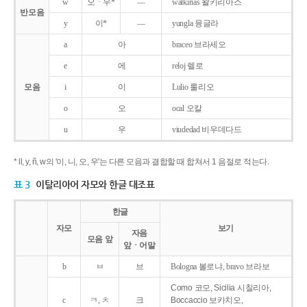
w
오ㆍ우*
―
walkirias 왈키리아스
반모음
y
이*
―
yungla 융글라
a
아
braceo 브라세오
e
에
reloj 렐로
모음
i
이
Lulio 룰리오
o
오
ocal 오칼
u
우
viudedad 비우데다드
* ll, y, ñ, w의 '이, 니, 오, 우'는 다른 모음과 결합할 때 합쳐서 1 음절로 적는다.
표 3
이탈리아어 자모와 한글 대조표
한글
자모
보기
자음
모음 앞
앞ㆍ어말
b
ㅂ
브
Bologna 볼로냐, bravo 브라보
Como 코모, Sicilia 시칠리아,
c
ㅋ, ㅊ
크
Boccaccio 보카치오,