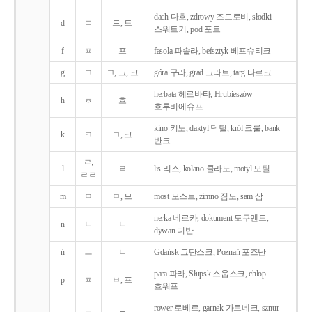
dach 다흐, zdrowy 즈드로비, słodki
d
ㄷ
드, 트
스워트키, pod 포트
f
ㅍ
프
fasola 파솔라, befsztyk 베프슈티크
g
ㄱ
ㄱ, 그, 크
góra 구라, grad 그라트, targ 타르크
herbata 헤르바타, Hrubieszów
h
ㅎ
흐
흐루비에슈프
kino 키노, daktyl 닥틸, król 크룰, bank
k
ㅋ
ㄱ, 크
반크
ㄹ,
l
ㄹ
lis 리스, kolano 콜라노, motyl 모틸
ㄹㄹ
m
ㅁ
ㅁ, 므
most 모스트, zimno 짐노, sam 삼
nerka 네르카, dokument 도쿠멘트,
n
ㄴ
ㄴ
dywan 디반
ń
ㅡ
ㄴ
Gdańsk 그단스크, Poznań 포즈난
para 파라, Słupsk 스웁스크, chłop
p
ㅍ
ㅂ, 프
흐워프
rower 로베르, garnek 가르네크, sznur