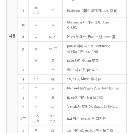
ㄹ,
l
ㄹ
bibliotecǎ 비블리오테커, hotel 호텔
ㄹㄹ
Maramureş 마라무레슈, Avram
m
ㅁ
ㅁ
아브람
자음
n
ㄴ
ㄴ, 느
Nucet 누체트, Bran 브란, pumn 품느
pianist 피아니스트, septembrie
p
ㅍ
ㅂ, 프
셉템브리에, cap 카프
r
ㄹ
르
radio 라디오, dor 도르
s
ㅅ
스
Sibiu 시비우, pas 파스
ş
시*
슈
şag 샤그, Mureş 무레슈
t
ㅌ
트
telefonist 텔레포니스트, bilet 빌레트
ţ
ㅊ
츠
ţigarǎ 치가러, braţ 브라츠
v
ㅂ
브
Victoria 빅토리아, Braşov 브라쇼브
ㄱㅅ,
크스,
x**
taxi 탁시, examen 에그자멘
그ㅈ
ㄱ스
z
ㅈ
즈
ziar 지아르, autobuz 아우토부즈