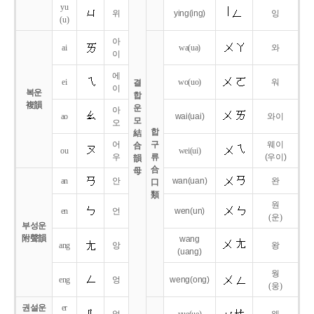
yu
위
ying
(ing)
잉
(u)
아
ai
wa
(ua)
와
이
에
ei
wo
(uo)
워
결
이
복운
합
複韻
운
아
ao
wai
(uai)
와이
모
오
합
結
어
구
웨이
合
ou
wei
(ui)
우
류
(우이)
韻
合
母
an
안
wan
(uan)
완
口
類
원
en
언
wen
(un)
(운)
부성운
附聲韻
wang
ang
앙
왕
(uang)
웡
eng
엉
weng
(ong)
(웅)
권설운
er