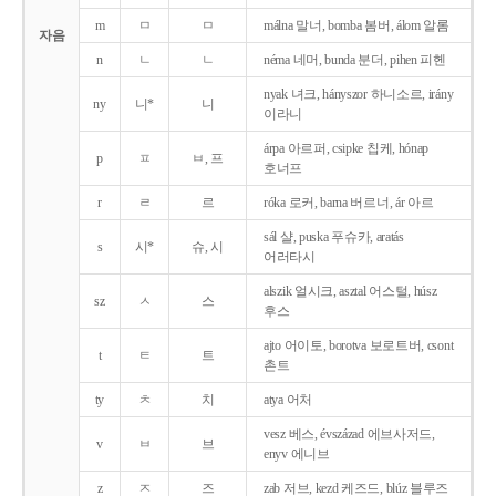
m
ㅁ
ㅁ
málna 말너, bomba 봄버, álom 알롬
자음
n
ㄴ
ㄴ
néma 네머, bunda 분더, pihen 피헨
nyak 녀크, hányszor 하니소르, irány
ny
니*
니
이라니
árpa 아르퍼, csipke 칩케, hónap
p
ㅍ
ㅂ, 프
호너프
r
ㄹ
르
róka 로커, barna 버르너, ár 아르
sál 샬, puska 푸슈카, aratás
s
시*
슈, 시
어러타시
alszik 얼시크, asztal 어스털, húsz
sz
ㅅ
스
후스
ajto 어이토, borotva 보로트버, csont
t
ㅌ
트
촌트
ty
ㅊ
치
atya 어처
vesz 베스, évszázad 에브사저드,
v
ㅂ
브
enyv 에니브
z
ㅈ
즈
zab 저브, kezd 케즈드, blúz 블루즈