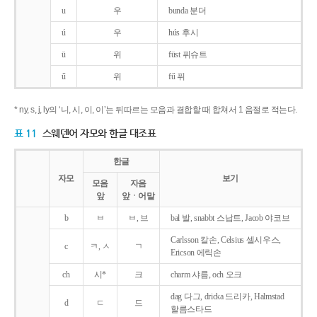
u
우
bunda 분더
ú
우
hús 후시
ü
위
füst 퓌슈트
ű
위
fű 퓌
* ny, s, j, ly의 ‘니, 시, 이, 이’는 뒤따르는 모음과 결합할 때 합쳐서 1 음절로 적는다.
표 11
스웨덴어 자모와 한글 대조표
한글
자모
보기
모음
자음
앞
앞ㆍ어말
b
ㅂ
ㅂ, 브
bal 발, snabbt 스납트, Jacob 야코브
Carlsson 칼손, Celsius 셀시우스,
c
ㅋ, ㅅ
ㄱ
Ericson 에릭손
ch
시*
크
charm 샤름, och 오크
dag 다그, dricka 드리카, Halmstad
d
ㄷ
드
할름스타드