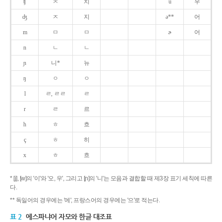
ʧ
ㅊ
치
u
우
ʤ
ㅈ
지
ə**
어
m
ㅁ
ㅁ
ɚ
어
n
ㄴ
ㄴ
ɲ
니*
뉴
ŋ
ㅇ
ㅇ
l
ㄹ, ㄹㄹ
ㄹ
r
ㄹ
르
h
ㅎ
흐
ç
ㅎ
히
x
ㅎ
흐
* [j], [w]의 '이'와 '오, 우', 그리고 [ɲ]의 '니'는 모음과 결합할 때 제3장 표기 세칙에 따른
다.
** 독일어의 경우에는 '에', 프랑스어의 경우에는 '으'로 적는다.
표 2
에스파냐어 자모와 한글 대조표