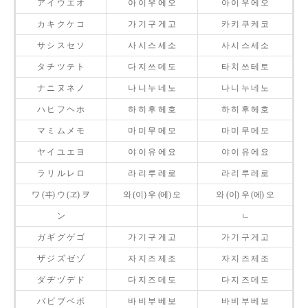
ア イ ウ エ オ
아 이 우 에 오
아 이 우 에 오
カ キ ク ケ コ
가 기 구 게 고
카 키 쿠 케 코
サ シ ス セ ソ
사 시 스 세 소
사 시 스 세 소
タ チ ツ テ ト
다 지 쓰 데 도
타 치 쓰 테 토
ナ ニ ヌ ネ ノ
나 니 누 네 노
나 니 누 네 노
ハ ヒ フ ヘ ホ
하 히 후 헤 호
하 히 후 헤 호
マ ミ ム メ モ
마 미 무 메 모
마 미 무 메 모
ヤ イ ユ エ ヨ
야 이 유 에 요
야 이 유 에 요
ラ リ ル レ ロ
라 리 루 레 로
라 리 루 레 로
ワ (ヰ) ウ (ヱ) ヲ
와 (이) 우 (에) 오
와 (이) 우 (에) 오
ン
ㄴ
ガ ギ グ ゲ ゴ
가 기 구 게 고
가 기 구 게 고
ザ ジ ズ ゼ ゾ
자 지 즈 제 조
자 지 즈 제 조
ダ ヂ ヅ デ ド
다 지 즈 데 도
다 지 즈 데 도
バ ビ ブ ベ ボ
바 비 부 베 보
바 비 부 베 보