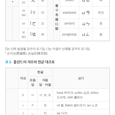
얼
yue
(ue)
웨
*
(r)
촬
ya
구
야
yuan
(uan)
위안
(ia)
류
撮
yo
요
yun
(un)
윈
口
類
ye
예
yong
(iong)
융
(ie)
[ ]는 단독 발음될 경우의 표기임. ( )는 자음이 선행할 경우의 표기임.
* 순치성(脣齒聲), 권설운(捲舌韻).
표 6
폴란드어 자모와 한글 대조표
한글
자모
보기
모음
자음
앞
앞ㆍ어말
burak 부라크, szybko 십코, dobrze
b
ㅂ
ㅂ, 브, 프
도브제, chleb 흘레프
c
ㅊ
츠
cel 첼, Balicki 발리츠키, noc 노츠
ć
ㅡ
치
dać 다치