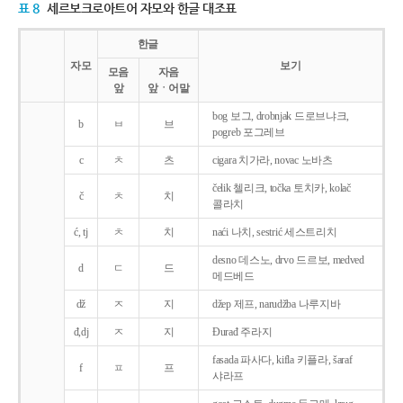
표 8
세르보크로아트어 자모와 한글 대조표
한글
자모
보기
모음
자음
앞
앞ㆍ어말
bog 보그, drobnjak 드로브냐크,
b
ㅂ
브
pogreb 포그레브
c
ㅊ
츠
cigara 치가라, novac 노바츠
čelik 첼리크, točka 토치카, kolač
č
ㅊ
치
콜라치
ć, tj
ㅊ
치
naći 나치, sestrić 세스트리치
desno 데스노, drvo 드르보, medved
d
ㄷ
드
메드베드
dž
ㅈ
지
džep 제프, narudžba 나루지바
đ,dj
ㅈ
지
Ðurađ 주라지
fasada 파사다, kifla 키플라, šaraf
f
ㅍ
프
샤라프