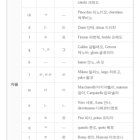
credo 크레도
Pinocchio 피노키오, cherubino
ch
ㅋ
―
케루비노
d
ㄷ
드
Dante 단테, drizza 드리차
f
ㅍ
프
Firenze 피렌체, freddo 프레도
Galileo 갈릴레오, Genova
g
ㄱ, ㅈ
그
제노바, gloria 글로리아
h
―
―
hanno 안노, oh 오
Milano 밀라노, largo 라르고,
l
ㄹ, ㄹㄹ
ㄹ
palco 팔코
자음
Macchiavelli 마키아벨리, mamma
m
ㅁ
ㅁ
맘마, Campanella 캄파넬라
Nero 네로, Anna 안나,
n
ㄴ
ㄴ
divertimento 디베르티멘토
p
ㅍ
프
Pisa 피사, prima 프리마
q
ㅋ
―
quando 콴도, queto 퀘토
r
ㄹ
르
Roma 로마, Marconi 마르코니