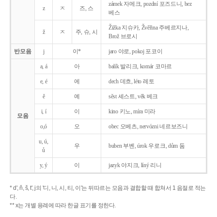
zámek 자메크, pozdní 포즈드니, bez
z
ㅈ
즈, 스
베스
Žižka 지슈카, Žvěřina 주베르지나,
ž
ㅈ
주, 슈, 시
Brož 브로시
반모음
j
이*
jaro 야로, pokoj 포코이
a, á
아
balík 발리크, komár 코마르
e, é
에
dech 데흐, léto 레토
ě
예
sěst 셰스트, věk 베크
i, í
이
kino 키노, míra 미라
모음
o,ó
오
obec 오베츠, nervózni 네르보즈니
u, ú,
우
buben 부벤, úrok 우로크, dům 둠
ů
y, ý
이
jazyk
야지크, líný 리니
* d', ň, š, t', j의 '디, 니, 시, 티, 이'는 뒤따르는 모음과 결합할 때 합쳐서 1 음절로 적는
다.
** x는 개별 용례에 따라 한글 표기를 정한다.