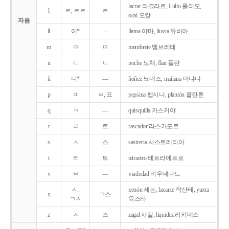
lacrar 라크라르, Lulio 룰리오,
l
ㄹ, ㄹㄹ
ㄹ
ocal 오칼
자음
ll
이*
―
llama 야마, lluvia 유비아
m
ㅁ
ㅁ
membrete 멤브레테
n
ㄴ
ㄴ
noche 노체, flan 플란
ñ
니*
―
ñoñez 뇨녜스, mañana 마냐나
p
ㅍ
ㅂ, 프
pepsina 펩시나, plantón 플란톤
q
ㅋ
―
quisquilla 키스키야
r
ㄹ
르
rascador 라스카도르
s
ㅅ
스
sastreria 사스트레리아
t
ㅌ
트
tetraetro 테트라에트로
v
ㅂ
―
viudedad 비우데다드
ㅅ,
xenón 세논, laxante 락산테, yuxta
x
ㄱ스
ㄱㅅ
육스타
z
ㅅ
스
zagal 사갈, liquidez 리키데스