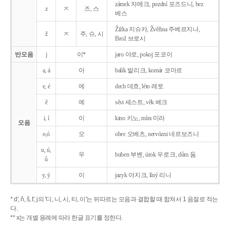
zámek 자메크, pozdní 포즈드니, bez
z
ㅈ
즈, 스
베스
Žižka 지슈카, Žvěřina 주베르지나,
ž
ㅈ
주, 슈, 시
Brož 브로시
반모음
j
이*
jaro 야로, pokoj 포코이
a, á
아
balík 발리크, komár 코마르
e, é
에
dech 데흐, léto 레토
ě
예
sěst 셰스트, věk 베크
i, í
이
kino 키노, míra 미라
모음
o,ó
오
obec 오베츠, nervózni 네르보즈니
u, ú,
우
buben 부벤, úrok 우로크, dům 둠
ů
y, ý
이
jazyk
야지크, líný 리니
* d', ň, š, t', j의 '디, 니, 시, 티, 이'는 뒤따르는 모음과 결합할 때 합쳐서 1 음절로 적는
다.
** x는 개별 용례에 따라 한글 표기를 정한다.