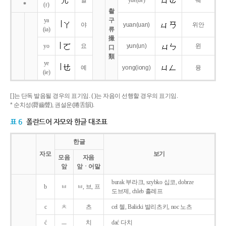
얼
yue
(ue)
웨
*
(r)
촬
ya
구
야
yuan
(uan)
위안
(ia)
류
撮
yo
요
yun
(un)
윈
口
類
ye
예
yong
(iong)
융
(ie)
[ ]는 단독 발음될 경우의 표기임. ( )는 자음이 선행할 경우의 표기임.
* 순치성(脣齒聲), 권설운(捲舌韻).
표 6
폴란드어 자모와 한글 대조표
한글
자모
보기
모음
자음
앞
앞ㆍ어말
burak 부라크, szybko 십코, dobrze
b
ㅂ
ㅂ, 브, 프
도브제, chleb 흘레프
c
ㅊ
츠
cel 첼, Balicki 발리츠키, noc 노츠
ć
ㅡ
치
dać 다치