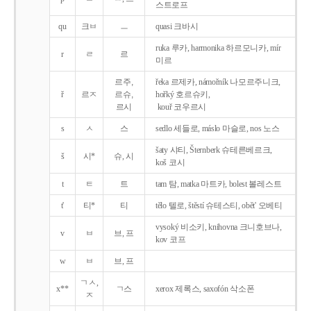
스트로프
qu
크ㅂ
ㅡ
quasi 크바시
ruka 루카, harmonika 하르모니카, mír
r
ㄹ
르
미르
르주,
řeka 르제카, námořník 나모르주니크,
ř
르ㅈ
르슈,
hořký 호르슈키,
르시
kouř 코우르시
s
ㅅ
스
sedlo 세들로, máslo 마슬로, nos 노스
šaty 샤티, Šternberk 슈테른베르크,
š
시*
슈, 시
koš 코시
t
ㅌ
트
tam 탐, matka 마트카, bolest 볼레스트
t'
티*
티
tělo 텔로, štěstí 슈테스티, obět' 오베티
vysoký 비소키, knihovna 크니호브나,
v
ㅂ
브, 프
kov 코프
w
ㅂ
브, 프
ㄱㅅ,
x**
ㄱ스
xerox 제록스, saxofón 삭소폰
ㅈ