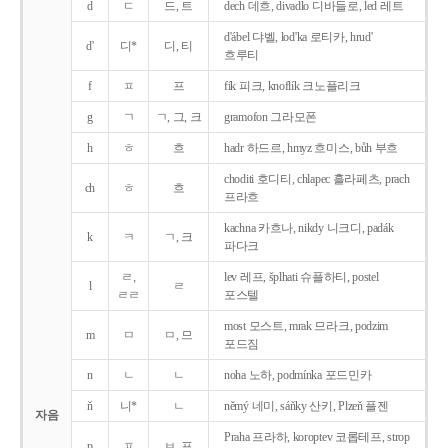
d
ㄷ
드, 트
dech 데흐, divadlo 디바들로, led 레트
d'ábel 댜벨, lod'ka 로티카, hrud'
d'
디*
디, 티
흐루티
f
ㅍ
프
fík 피크, knoflík 크노플리크
g
ㄱ
ㄱ, 그, 크
gramofon 그라모폰
h
ㅎ
흐
hadr 하드르, hmyz 흐미스, bůh 부흐
choditi 호디티, chlapec 흘라페츠, prach
ch
ㅎ
흐
프라흐
kachna 카흐나, nikdy 니크디, padák
k
ㅋ
ㄱ, 크
파다크
ㄹ,
lev 레프, šplhati 슈플하티, postel
l
ㄹ
ㄹㄹ
포스텔
most 모스트, mrak 므라크, podzim
m
ㅁ
ㅁ, 므
포드짐
n
ㄴ
ㄴ
noha 노하, podmínka 포드민카
ň
니*
ㄴ
němý 네미, sáňky 산키, Plzeň 플젠
자음
Praha 프라하, koroptev 코롭테프, strop
p
ㅍ
ㅂ, 프