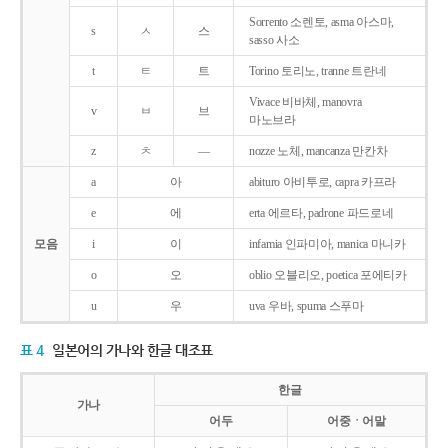
Sorrento 소렌토, asma 아스마,
s
ㅅ
스
sasso 사소
t
ㅌ
트
Torino 토리노, tranne 트란네
Vivace 비바체, manovra
v
ㅂ
브
마노브라
z
ㅊ
―
nozze 노체, mancanza 만칸차
a
아
abituro 아비투로, capra 카프라
e
에
erta 에르타, padrone 파드로네
모음
i
이
infamia 인파미아, manica 마니카
o
오
oblio 오블리오, poetica 포에티카
u
우
uva 우바, spuma 스푸마
표 4
일본어의 가나와 한글 대조표
한글
가나
어두
어중ㆍ어말