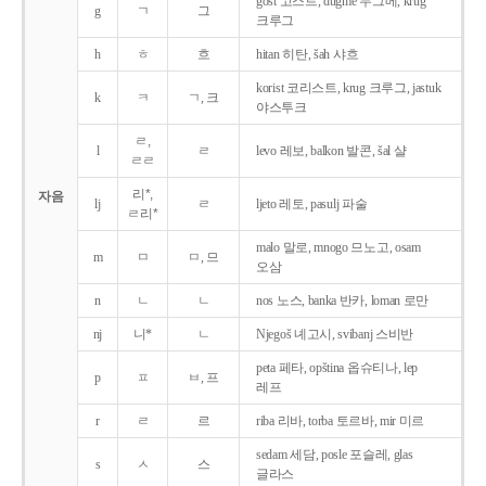
gost 고스트, dugme 두그메, krug
g
ㄱ
그
크루그
h
ㅎ
흐
hitan 히탄, šah 샤흐
korist 코리스트, krug 크루그, jastuk
k
ㅋ
ㄱ, 크
야스투크
ㄹ,
l
ㄹ
levo 레보, balkon 발콘, šal 샬
ㄹㄹ
리*,
자음
lj
ㄹ
ljeto 레토, pasulj 파술
ㄹ리*
malo 말로, mnogo 므노고, osam
m
ㅁ
ㅁ, 므
오삼
n
ㄴ
ㄴ
nos 노스, banka 반카, loman 로만
nj
니*
ㄴ
Njegoš 녜고시, svibanj 스비반
peta 페타, opština 옵슈티나, lep
p
ㅍ
ㅂ, 프
레프
r
ㄹ
르
riba 리바, torba 토르바, mir 미르
sedam 세담, posle 포슬레, glas
s
ㅅ
스
글라스