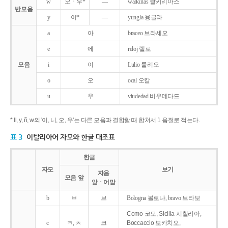
w
오ㆍ우*
―
walkirias 왈키리아스
반모음
y
이*
―
yungla 융글라
a
아
braceo 브라세오
e
에
reloj 렐로
모음
i
이
Lulio 룰리오
o
오
ocal 오칼
u
우
viudedad 비우데다드
* ll, y, ñ, w의 '이, 니, 오, 우'는 다른 모음과 결합할 때 합쳐서 1 음절로 적는다.
표 3
이탈리아어 자모와 한글 대조표
한글
자모
보기
자음
모음 앞
앞ㆍ어말
b
ㅂ
브
Bologna 볼로냐, bravo 브라보
Como 코모, Sicilia 시칠리아,
c
ㅋ, ㅊ
크
Boccaccio 보카치오,