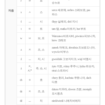
r
ㄹ
르
슈누르
serce 세르체, srebro 스레브로, pas
자음
s
ㅅ
스
파스
ś
ㅡ
시
ślepy 실레피, dziś 지시
t
ㅌ
트
tam 탐, matka 마트카, but 부트
Warszawa 바르샤바, piwnica 피브니차,
w
ㅂ
브, 프
krew 크레프
zamek 자메크, zbrodnia 즈브로드니아,
z
ㅈ
즈, 스
wywóz 비부스
ź
ㅡ
지, 시
gwoździk 그보지지크, więź 비엥시
ㅈ,
żyto 지토, różny 루주니, łyżka 위슈카,
ż
주, 슈, 시
시*
straż 스트라시
chory 호리, kuchnia 쿠흐니아, dach
ch
ㅎ
흐
다흐
dziura 지우라, dzwon 즈본, mosiądz
dz
ㅈ
즈, 츠
모시옹츠
dź
ㅡ
치
niedźwiedź 니에치비에치