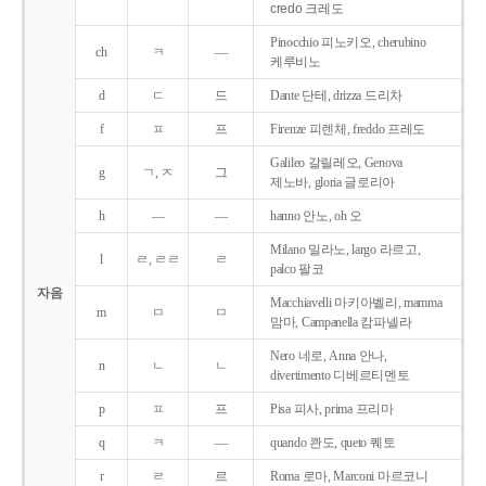
credo 크레도
Pinocchio 피노키오, cherubino
ch
ㅋ
―
케루비노
d
ㄷ
드
Dante 단테, drizza 드리차
f
ㅍ
프
Firenze 피렌체, freddo 프레도
Galileo 갈릴레오, Genova
g
ㄱ, ㅈ
그
제노바, gloria 글로리아
h
―
―
hanno 안노, oh 오
Milano 밀라노, largo 라르고,
l
ㄹ, ㄹㄹ
ㄹ
palco 팔코
자음
Macchiavelli 마키아벨리, mamma
m
ㅁ
ㅁ
맘마, Campanella 캄파넬라
Nero 네로, Anna 안나,
n
ㄴ
ㄴ
divertimento 디베르티멘토
p
ㅍ
프
Pisa 피사, prima 프리마
q
ㅋ
―
quando 콴도, queto 퀘토
r
ㄹ
르
Roma 로마, Marconi 마르코니