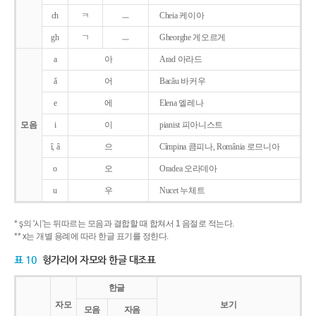
ch
ㅋ
ㅡ
Cheia 케이아
gh
ㄱ
ㅡ
Gheorghe 게오르게
a
아
Arad 아라드
ǎ
어
Bacǎu 바커우
e
에
Elena 엘레나
모음
i
이
pianist 피아니스트
î, â
으
Cîmpina 큼피나, România 로므니아
o
오
Oradea 오라데아
u
우
Nucet 누체트
* ş의 '시'는 뒤따르는 모음과 결합할 때 합쳐서 1 음절로 적는다.
** x는 개별 용례에 따라 한글 표기를 정한다.
표 10
헝가리어 자모와 한글 대조표
한글
자모
보기
모음
자음