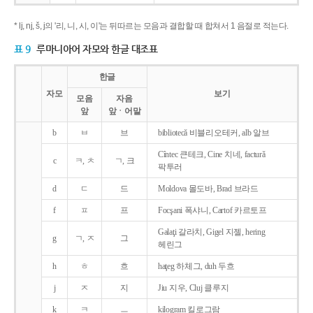
* lj, nj, š, j의 '리, 니, 시, 이'는 뒤따르는 모음과 결합할 때 합쳐서 1 음절로 적는다.
표 9
루마니아어 자모와 한글 대조표
한글
자모
보기
모음
자음
앞
앞ㆍ어말
b
ㅂ
브
bibliotecǎ 비블리오테커, alb 알브
Cîntec 큰테크, Cine 치네, facturǎ
c
ㅋ, ㅊ
ㄱ, 크
팍투러
d
ㄷ
드
Moldova 몰도바, Brad 브라드
f
ㅍ
프
Focşani 폭샤니, Cartof 카르토프
Galaţi 갈라치, Gigel 지젤, hering
g
ㄱ, ㅈ
그
헤린그
h
ㅎ
흐
haţeg 하체그, duh 두흐
j
ㅈ
지
Jiu 지우, Cluj 클루지
k
ㅋ
ㅡ
kilogram 킬로그람