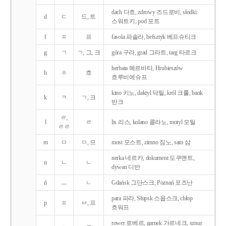
dach 다흐, zdrowy 즈드로비, słodki
d
ㄷ
드, 트
스워트키, pod 포트
f
ㅍ
프
fasola 파솔라, befsztyk 베프슈티크
g
ㄱ
ㄱ, 그, 크
góra 구라, grad 그라트, targ 타르크
herbata 헤르바타, Hrubieszów
h
ㅎ
흐
흐루비에슈프
kino 키노, daktyl 닥틸, król 크룰, bank
k
ㅋ
ㄱ, 크
반크
ㄹ,
l
ㄹ
lis 리스, kolano 콜라노, motyl 모틸
ㄹㄹ
m
ㅁ
ㅁ, 므
most 모스트, zimno 짐노, sam 삼
nerka 네르카, dokument 도쿠멘트,
n
ㄴ
ㄴ
dywan 디반
ń
ㅡ
ㄴ
Gdańsk 그단스크, Poznań 포즈난
para 파라, Słupsk 스웁스크, chłop
p
ㅍ
ㅂ, 프
흐워프
rower 로베르, garnek 가르네크, sznur