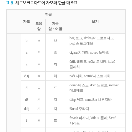
표 8
세르보크로아트어 자모와 한글 대조표
한글
자모
보기
모음
자음
앞
앞ㆍ어말
bog 보그, drobnjak 드로브냐크,
b
ㅂ
브
pogreb 포그레브
c
ㅊ
츠
cigara 치가라, novac 노바츠
čelik 첼리크, točka 토치카, kolač
č
ㅊ
치
콜라치
ć, tj
ㅊ
치
naći 나치, sestrić 세스트리치
desno 데스노, drvo 드르보, medved
d
ㄷ
드
메드베드
dž
ㅈ
지
džep 제프, narudžba 나루지바
đ,dj
ㅈ
지
Ðurađ 주라지
fasada 파사다, kifla 키플라, šaraf
f
ㅍ
프
샤라프