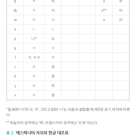
ʧ
ㅊ
치
u
우
ʤ
ㅈ
지
ə**
어
m
ㅁ
ㅁ
ɚ
어
n
ㄴ
ㄴ
ɲ
니*
뉴
ŋ
ㅇ
ㅇ
l
ㄹ, ㄹㄹ
ㄹ
r
ㄹ
르
h
ㅎ
흐
ç
ㅎ
히
x
ㅎ
흐
* [j], [w]의 '이'와 '오, 우', 그리고 [ɲ]의 '니'는 모음과 결합할 때 제3장 표기 세칙에 따른
다.
** 독일어의 경우에는 '에', 프랑스어의 경우에는 '으'로 적는다.
표 2
에스파냐어 자모와 한글 대조표