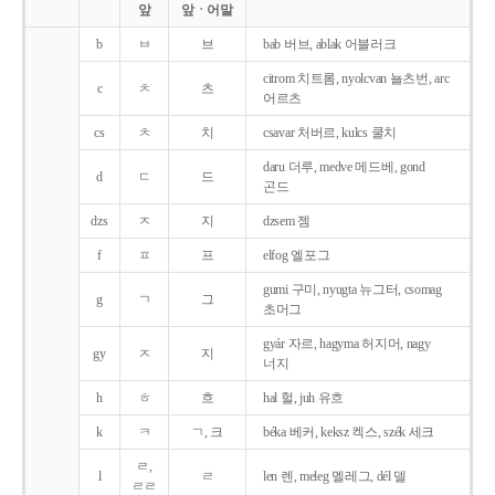
앞
앞ㆍ어말
b
ㅂ
브
bab 버브, ablak 어블러크
citrom 치트롬, nyolcvan 뇰츠번, arc
c
ㅊ
츠
어르츠
cs
ㅊ
치
csavar 처버르, kulcs 쿨치
daru 더루, medve 메드베, gond
d
ㄷ
드
곤드
dzs
ㅈ
지
dzsem 젬
f
ㅍ
프
elfog 엘포그
gumi 구미, nyugta 뉴그터, csomag
g
ㄱ
그
초머그
gyár 자르, hagyma 허지머, nagy
gy
ㅈ
지
너지
h
ㅎ
흐
hal 헐, juh 유흐
k
ㅋ
ㄱ, 크
béka 베커, keksz 켁스, szék 세크
ㄹ,
l
ㄹ
len 렌, meleg 멜레그, dél 델
ㄹㄹ