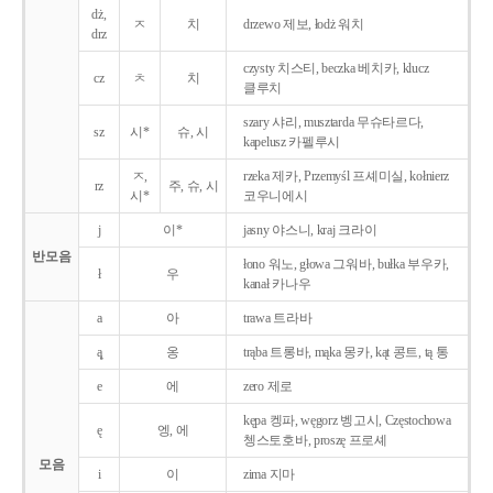
dż,
ㅈ
치
drzewo 제보, łodż 워치
drz
czysty 치스티, beczka 베치카, klucz
cz
ㅊ
치
클루치
szary 샤리, musztarda 무슈타르다,
sz
시*
슈, 시
kapelusz 카펠루시
ㅈ,
rzeka 제카, Przemyśl 프셰미실, kołnierz
rz
주, 슈, 시
시*
코우니에시
j
이*
jasny 야스니, kraj 크라이
반모음
łono 워노, głowa 그워바, bułka 부우카,
ł
우
kanał 카나우
a
아
trawa 트라바
ą̨
옹
trąba 트롱바, mąka 몽카, kąt 콩트, tą 통
e
에
zero 제로
kępa 켕파, węgorz 벵고시, Częstochowa
ę
엥, 에
쳉스토호바, proszę 프로셰
모음
i
이
zima 지마