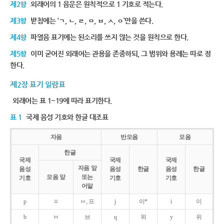
제2항
외래어의 1 음운은 원칙적으로 1 기호로 적는다.
제3항
받침에는 ‘ㄱ, ㄴ, ㄹ, ㅁ, ㅂ, ㅅ, ㅇ’만을 쓴다.
제4항
파열음 표기에는 된소리를 쓰지 않는 것을 원칙으로 한다.
제5항
이미 굳어진 외래어는 관용을 존중하되, 그 범위와 용례는 따로 정
한다.
제2장 표기 일람표
외래어는 표 1~19에 따라 표기한다.
표 1
국제 음성 기호와 한글 대조표
자음
반모음
모음
한글
국제
국제
국제
자음 앞
음성
음성
한글
음성
한글
모음 앞
또는
기호
기호
기호
어말
p
ㅍ
ㅂ, 프
j
이*
i
이
b
ㅂ
브
ɥ
위
y
위