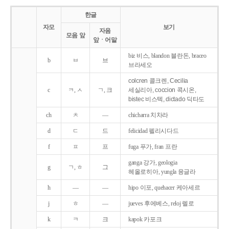
한글
자모
보기
자음
모음 앞
앞ㆍ어말
biz 비스, blandon 블란돈, braceo
b
ㅂ
브
브라세오
colcren 콜크렌, Cecilia
c
ㅋ, ㅅ
ㄱ, 크
세실리아, coccion 콕시온,
bistec 비스텍, dictado 딕타도
ch
ㅊ
―
chicharra 치차라
d
ㄷ
드
felicidad 펠리시다드
f
ㅍ
프
fuga 푸가, fran 프란
ganga 강가, geologia
g
ㄱ, ㅎ
그
헤올로히아, yungla 융글라
h
―
―
hipo 이포, quehacer 케아세르
j
ㅎ
―
jueves 후에베스, reloj 렐로
k
ㅋ
크
kapok 카포크