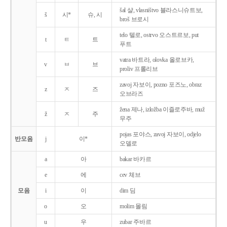
šal 샬, vlasništvo 블라스니슈트보,
š
시*
슈, 시
broš 브로시
telo 텔로, ostrvo 오스트르보, put
t
ㅌ
트
푸트
vatra 바트라, olovka 올로브카,
v
ㅂ
브
proliv 프롤리브
zavoj 자보이, pozno 포즈노, obraz
z
ㅈ
즈
오브라즈
žena 제나, izložba 이즐로주바, muž
ž
ㅈ
주
무주
pojas 포야스, zavoj 자보이, odjelo
반모음
j
이*
오델로
a
아
bakar 바카르
e
에
cev 체브
모음
i
이
dim 딤
o
오
molim 몰림
u
우
zubar 주바르