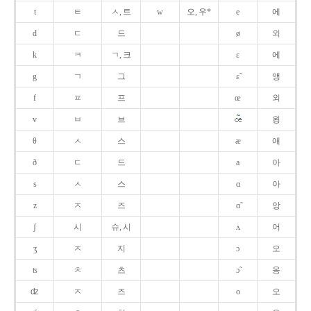
t
ㅌ
ㅅ, 트
w
오, 우*
e
에
d
ㄷ
드
ø
외
k
ㅋ
ㄱ, 크
ɛ
에
g
ㄱ
그
ɛ̃
앵
f
ㅍ
프
œ
외
v
ㅂ
브
욍
θ
ㅅ
스
æ
애
ð
ㄷ
드
a
아
s
ㅅ
스
ɑ
아
z
ㅈ
즈
ɑ̃
앙
ʃ
시
슈, 시
ʌ
어
ʒ
ㅈ
지
ɔ
오
ʦ
ㅊ
츠
ɔ̃
옹
ʣ
ㅈ
즈
o
오