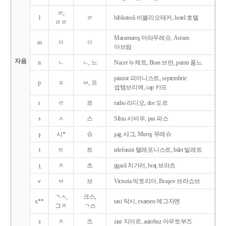
ㄹ,
l
ㄹ
bibliotecǎ 비블리오테커, hotel 호텔
ㄹㄹ
Maramureş 마라무레슈, Avram
m
ㅁ
ㅁ
아브람
자음
n
ㄴ
ㄴ, 느
Nucet 누체트, Bran 브란, pumn 품느
pianist 피아니스트, septembrie
p
ㅍ
ㅂ, 프
셉템브리에, cap 카프
r
ㄹ
르
radio 라디오, dor 도르
s
ㅅ
스
Sibiu 시비우, pas 파스
ş
시*
슈
şag 샤그, Mureş 무레슈
t
ㅌ
트
telefonist 텔레포니스트, bilet 빌레트
ţ
ㅊ
츠
ţigarǎ 치가러, braţ 브라츠
v
ㅂ
브
Victoria 빅토리아, Braşov 브라쇼브
ㄱㅅ,
크스,
x**
taxi 탁시, examen 에그자멘
그ㅈ
ㄱ스
z
ㅈ
즈
ziar 지아르, autobuz 아우토부즈