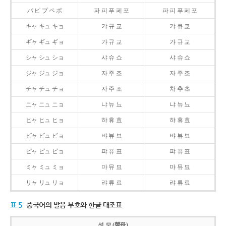
パ ピ プ ペ ポ
파 피 푸 페 포
파 피 푸 페 포
キャ キュ キョ
갸 규 교
캬 큐 쿄
ギャ ギュ ギョ
갸 규 교
갸 규 교
シャ シュ ショ
샤 슈 쇼
샤 슈 쇼
ジャ ジュ ジョ
자 주 조
자 주 조
チャ チュ チョ
자 주 조
차 추 초
ニャ ニュ ニョ
냐 뉴 뇨
냐 뉴 뇨
ヒャ ヒュ ヒョ
햐 휴 효
햐 휴 효
ビャ ビュ ビョ
뱌 뷰 뵤
뱌 뷰 뵤
ピャ ピュ ピョ
퍄 퓨 표
퍄 퓨 표
ミャ ミュ ミョ
먀 뮤 묘
먀 뮤 묘
リャ リュ リョ
랴 류 료
랴 류 료
표 5
중국어의 발음 부호와 한글 대조표
성 모 (聲母)