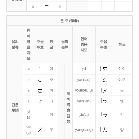
h
ㅎ
운 모 (韻母)
한
어
한어
음의
병
주음
한
음의
주음
병음
한글
분류
음
부호
글
분류
부호
자모
자
모
a
아
yai
야이
o
오
yao
(iao)
야오
e
어
you
(iou,
iu)
유
제
치
ê
에
yan
(ian)
옌
단운
류
單韻
齊
yi
이
yin(in)
인
齒
(i)
類
wu
우
yang
(iang)
양
(u)