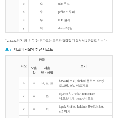
o
오
udo 우도
ó
우
próba 프루바
u
우
kula 쿨라
y
이
daktyl 닥틸
* ż, sz, rz의 '시'와 j의 '이'는 뒤따르는 모음과 결합할 때 합쳐서 1 음절로 적는다.
표 7
체코어 자모와 한글 대조표
한글
자모
보기
모음
자음
앞
앞ㆍ어말
barva 바르바, obchod 옵호트, dobrý
b
ㅂ
ㅂ, 브, 프
도브리, jeřab 예르자프
cigareta 치가레타, nemocnice
c
ㅊ
츠
네모츠니체, nemoc 네모츠
čapek 차페크, kulečnik 쿨레치니크,
č
ㅊ
치
míč 미치