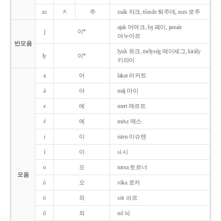
zs
ㅈ
주
zsák 자크, tőzsde 퇴주데, rozs 로주
ajak 어여크, fej 페이, január
j
이*
여누아르
반모음
lyuk 유크, mélység 메이셰그, király
ly
이*
키라이
a
어
lakat 러커트
á
아
máj 마이
e
에
mert 메르트
é
에
mész 메스
i
이
isten 이슈텐
í
이
sí 시
o
오
torna 토르너
모음
ó
오
róka 로커
ö
외
sör 쇠르
ő
외
nő 뇌