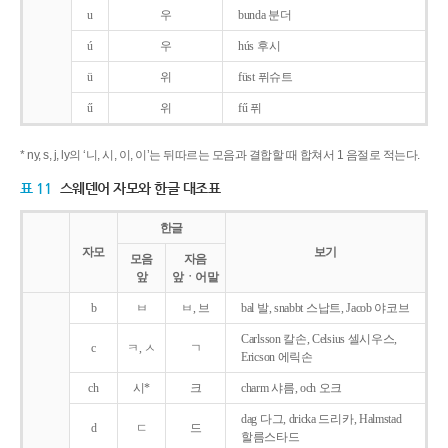
u
우
bunda 분더
ú
우
hús 후시
ü
위
füst 퓌슈트
ű
위
fű 퓌
* ny, s, j, ly의 ‘니, 시, 이, 이’는 뒤따르는 모음과 결합할 때 합쳐서 1 음절로 적는다.
표 11
스웨덴어 자모와 한글 대조표
한글
자모
보기
모음
자음
앞
앞ㆍ어말
b
ㅂ
ㅂ, 브
bal 발, snabbt 스납트, Jacob 야코브
Carlsson 칼손, Celsius 셀시우스,
c
ㅋ, ㅅ
ㄱ
Ericson 에릭손
ch
시*
크
charm 샤름, och 오크
dag 다그, dricka 드리카, Halmstad
d
ㄷ
드
할름스타드