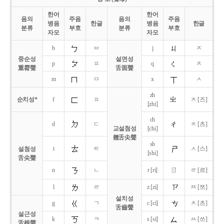
한어
한어
음의
주음
음의
주음
병음
한글
병음
한글
분류
부호
분류
부호
자모
자모
b
ㅂ
j
ㅈ
중순성
설면성
p
ㅍ
q
ㅊ
重脣聲
舌面聲
m
ㅁ
x
ㅅ
zh
순치성*
f
ㅍ
ㅈ [즈]
[zhi]
ch
d
ㄷ
ㅊ [츠]
교설첨성
[chi]
翹舌尖聲
sh
t
ㅌ
ㅅ [스]
설첨성
[shi]
舌尖聲
ㄖ
n
ㄴ
r [ri]
ㄹ [르]
l
ㄹ
z [zi]
ㅉ [쯔]
설치성
g
ㄱ
c [ci]
ㅊ [츠]
舌齒聲
설근성
k
ㅋ
s [si]
ㅆ [쓰]
舌根聲