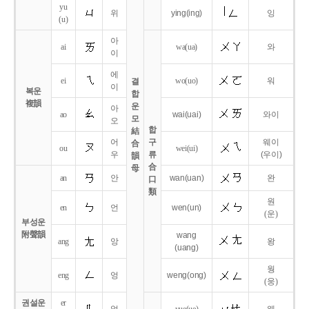
yu
위
ying
(ing)
잉
(u)
아
ai
wa
(ua)
와
이
에
ei
wo
(uo)
워
결
이
복운
합
複韻
운
아
ao
wai
(uai)
와이
모
오
합
結
어
구
웨이
合
ou
wei
(ui)
우
류
(우이)
韻
合
母
an
안
wan
(uan)
완
口
類
원
en
언
wen
(un)
(운)
부성운
附聲韻
wang
ang
앙
왕
(uang)
웡
eng
엉
weng
(ong)
(웅)
권설운
er