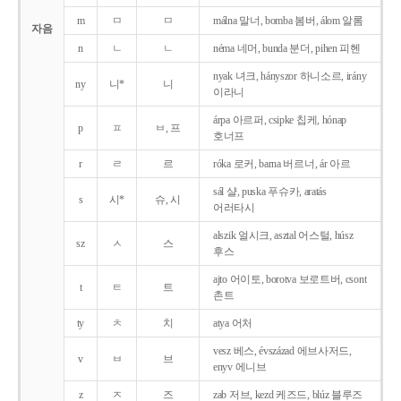
m
ㅁ
ㅁ
málna 말너, bomba 봄버, álom 알롬
자음
n
ㄴ
ㄴ
néma 네머, bunda 분더, pihen 피헨
nyak 녀크, hányszor 하니소르, irány
ny
니*
니
이라니
árpa 아르퍼, csipke 칩케, hónap
p
ㅍ
ㅂ, 프
호너프
r
ㄹ
르
róka 로커, barna 버르너, ár 아르
sál 샬, puska 푸슈카, aratás
s
시*
슈, 시
어러타시
alszik 얼시크, asztal 어스털, húsz
sz
ㅅ
스
후스
ajto 어이토, borotva 보로트버, csont
t
ㅌ
트
촌트
ty
ㅊ
치
atya 어처
vesz 베스, évszázad 에브사저드,
v
ㅂ
브
enyv 에니브
z
ㅈ
즈
zab 저브, kezd 케즈드, blúz 블루즈