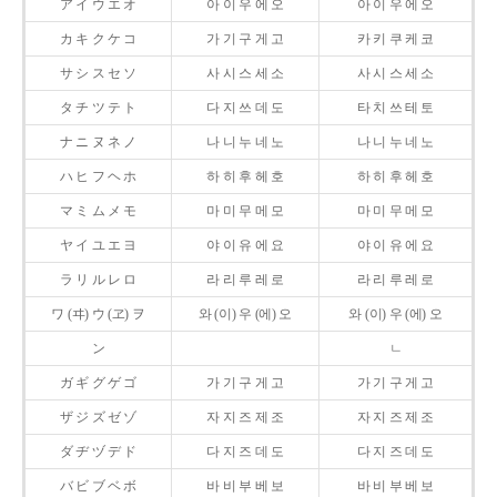
ア イ ウ エ オ
아 이 우 에 오
아 이 우 에 오
カ キ ク ケ コ
가 기 구 게 고
카 키 쿠 케 코
サ シ ス セ ソ
사 시 스 세 소
사 시 스 세 소
タ チ ツ テ ト
다 지 쓰 데 도
타 치 쓰 테 토
ナ ニ ヌ ネ ノ
나 니 누 네 노
나 니 누 네 노
ハ ヒ フ ヘ ホ
하 히 후 헤 호
하 히 후 헤 호
マ ミ ム メ モ
마 미 무 메 모
마 미 무 메 모
ヤ イ ユ エ ヨ
야 이 유 에 요
야 이 유 에 요
ラ リ ル レ ロ
라 리 루 레 로
라 리 루 레 로
ワ (ヰ) ウ (ヱ) ヲ
와 (이) 우 (에) 오
와 (이) 우 (에) 오
ン
ㄴ
ガ ギ グ ゲ ゴ
가 기 구 게 고
가 기 구 게 고
ザ ジ ズ ゼ ゾ
자 지 즈 제 조
자 지 즈 제 조
ダ ヂ ヅ デ ド
다 지 즈 데 도
다 지 즈 데 도
バ ビ ブ ベ ボ
바 비 부 베 보
바 비 부 베 보