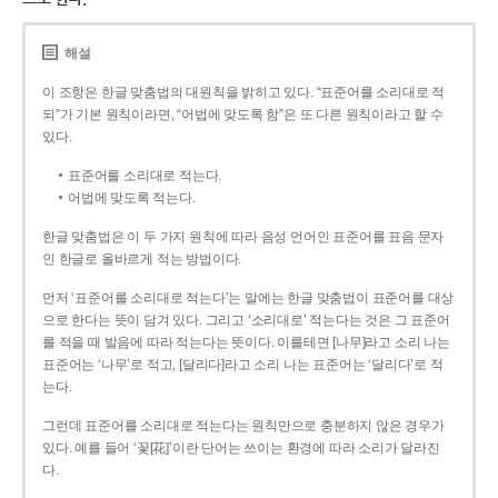
해설
이 조항은 한글 맞춤법의 대원칙을 밝히고 있다. “표준어를 소리대로 적
되”가 기본 원칙이라면, “어법에 맞도록 함”은 또 다른 원칙이라고 할 수
있다.
표준어를 소리대로 적는다.
어법에 맞도록 적는다.
한글 맞춤법은 이 두 가지 원칙에 따라 음성 언어인 표준어를 표음 문자
인 한글로 올바르게 적는 방법이다.
먼저 ‘표준어를 소리대로 적는다’는 말에는 한글 맞춤법이 표준어를 대상
으로 한다는 뜻이 담겨 있다. 그리고 ‘소리대로’ 적는다는 것은 그 표준어
를 적을 때 발음에 따라 적는다는 뜻이다. 이를테면 [나무]라고 소리 나는
표준어는 ‘나무’로 적고, [달리다]라고 소리 나는 표준어는 ‘달리다’로 적
는다.
그런데 표준어를 소리대로 적는다는 원칙만으로 충분하지 않은 경우가
있다. 예를 들어 ‘꽃[花]’이란 단어는 쓰이는 환경에 따라 소리가 달라진
다.