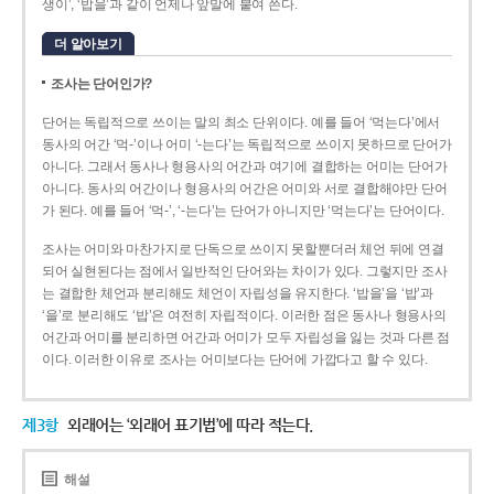
생이’, ‘밥을’과 같이 언제나 앞말에 붙여 쓴다.
더 알아보기
조사는 단어인가?
단어는 독립적으로 쓰이는 말의 최소 단위이다. 예를 들어 ‘먹는다’에서
동사의 어간 ‘먹-­’이나 어미 ‘­-는다’는 독립적으로 쓰이지 못하므로 단어가
아니다. 그래서 동사나 형용사의 어간과 여기에 결합하는 어미는 단어가
아니다. 동사의 어간이나 형용사의 어간은 어미와 서로 결합해야만 단어
가 된다. 예를 들어 ‘먹-’, ‘-는다’는 단어가 아니지만 ‘먹는다’는 단어이다.
조사는 어미와 마찬가지로 단독으로 쓰이지 못할뿐더러 체언 뒤에 연결
되어 실현된다는 점에서 일반적인 단어와는 차이가 있다. 그렇지만 조사
는 결합한 체언과 분리해도 체언이 자립성을 유지한다. ‘밥을’을 ‘밥’과
‘을’로 분리해도 ‘밥’은 여전히 자립적이다. 이러한 점은 동사나 형용사의
어간과 어미를 분리하면 어간과 어미가 모두 자립성을 잃는 것과 다른 점
이다. 이러한 이유로 조사는 어미보다는 단어에 가깝다고 할 수 있다.
제3항
외래어는 ‘외래어 표기법’에 따라 적는다.
해설