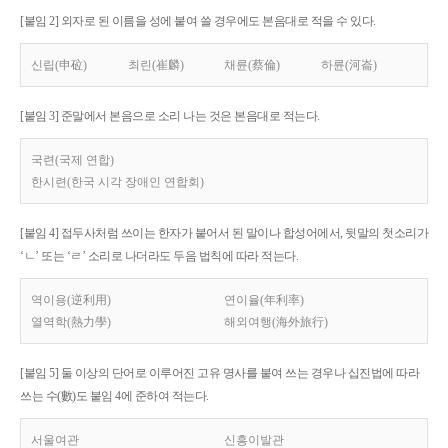
[붙임 2] 외자로 된 이름을 성에 붙여 쓸 경우에도 본음대로 적을 수 있다.
신립(申砬)
최린(崔麟)
채륜(蔡倫)
하륜(河崙)
[붙임 3] 준말에서 본음으로 소리 나는 것은 본음대로 적는다.
국련(국제 연합)
한시련(한국 시각 장애인 연합회)
[붙임 4] 접두사처럼 쓰이는 한자가 붙어서 된 말이나 합성어에서, 뒷말의 첫소리가
‘ㄴ’ 또는 ‘ㄹ’ 소리로 나더라도 두음 법칙에 따라 적는다.
역이용(逆利用)
연이율(年利率)
열역학(熱力學)
해외여행(海外旅行)
[붙임 5] 둘 이상의 단어로 이루어진 고유 명사를 붙여 쓰는 경우나 십진법에 따라
쓰는 수(數)도 붙임 4에 준하여 적는다.
서울여관
신흥이발관