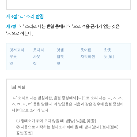
제3절 'ㄷ' 소리 받침
제7항
‘ㄷ’ 소리로 나는 받침 중에서 ‘ㄷ’으로 적을 근거가 없는 것은
‘ㅅ’으로 적는다.
덧저고리
돗자리
엇셈
웃어른
핫옷
무릇
사뭇
얼핏
자칫하면
뭇[衆]
옛
첫
헛
해설
‘ㄷ’ 소리로 나는 받침이란, 음절 종성에서 [ㄷ]으로 소리 나는 ‘ㄷ, ㅅ, ㅆ,
ㅈ, ㅊ, ㅌ, ㅎ’ 등을 말한다. 이 받침들은 다음과 같은 경우에 음절 종성에
서 [ㄷ]으로 소리가 난다.
① 형태소가 뒤에 오지 않을 때: 밭[받], 빚[빋], 꽃[꼳]
② 자음으로 시작하는 형태소가 뒤에 올 때: 밭과[받꽈], 젖다[젇따],
꽃병[꼳뼝]