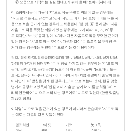
③ 모음으로 시작하는 실질 형태소가 뒤에 올 때: 젖어미[저더미]
이 조항에서는 이 가운데 ‘ㄷ’으로 적을 뚜렷한 까닭이 없는 경우에는
‘ㅅ’으로 적는다고 규정하고 있다. 다만 그 예시에서 보듯이 이는 다른 자
음으로 적을 근거가 없는 경우에도 적용된다. ‘밭, 빚, 꽃’ 등과 같이 다른
자음으로 적을 뚜렷한 까닭이 있는 경우에는 그에 따라 ‘ㅌ, ㅈ, ㅊ’ 등으
로 적지만, ‘낫, 빗’ 등과 같이 ‘ㄷ’이나 다른 자음으로 적을 뚜렷한 근거가
없는 경우는 ‘ㅅ’으로 적는 것이다. 다음과 같이 ‘ㄷ’으로 적을 뚜렷한 근
거가 있는 경우에는 당연히 ‘ㄷ’으로 적는 것이 원칙이다.
첫째, ‘맏이[마지], 맏아들[마다들]’의 ‘맏-’, ‘낟[낟ː], 낟알[나ː달], 낟가리[낟ː
까리]’의 ‘낟’처럼 원래부터 ‘ㄷ’ 받침을 가지고 있는 경우에는 ‘ㄷ’으로 적
는다. ‘곧이[고지], 곧장[곧짱]’ 등도 이에 해당한다. 둘째, ‘돋보다(←도두
보다), 딛다(←디디다), 얻다가(←어디에다가)’처럼 본말에서 준말이 만들
어지면서 ‘ㄷ’ 받침을 갖게 된 경우에도 ‘ㄷ’으로 적는다. 셋째, 한글 맞춤
법에서 규정하고 있듯이 ‘반짇고리, 사흗날, 숟가락, 이튿날’처럼 ‘ㄹ’ 소
리와 연관되어 ‘ㄷ’으로 소리 나는 경우에도 ‘ㄷ’으로 적는다.(한글 맞춤법
제29항 참조)
이처럼 ‘ㄷ’으로 적을 근거가 있는 경우가 아니어서 관습대로 ‘ㅅ’으로 적
는 예로는 다음과 같은 것들이 있다.
걸핏하면
그까짓
기껏
놋그릇
덧셈
빗장
삿대
숫접다