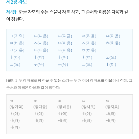
제2장 자모
제4항
한글 자모의 수는 스물넉 자로 하고, 그 순서와 이름은 다음과 같
이 정한다.
ㄱ(기역)
ㄴ(니은)
ㄷ(디귿)
ㄹ(리을)
ㅁ(미음)
ㅂ(비읍)
ㅅ(시옷)
ㅇ(이응)
ㅈ(지읒)
ㅊ(치읓)
ㅋ(키읔)
ㅌ(티읕)
ㅍ(피읖)
ㅎ(히읗)
ㅏ(아)
ㅑ(야)
ㅓ(어)
ㅕ(여)
ㅗ(오)
ㅛ(요)
ㅜ(우)
ㅠ(유)
ㅡ(으)
ㅣ(이)
[붙임 1] 위의 자모로써 적을 수 없는 소리는 두 개 이상의 자모를 어울러서 적되, 그
순서와 이름은 다음과 같이 정한다.
ㄲ
ㄸ
ㅃ
ㅆ
ㅉ
(쌍기역)
(쌍디귿)
(쌍비읍)
(쌍시옷)
(쌍지읒)
ㅐ(애)
ㅒ(얘)
ㅔ(에)
ㅖ(예)
ㅘ(와)
ㅙ(왜)
ㅚ(외)
ㅝ(워)
ㅞ(웨)
ㅟ(위)
ㅢ(의)