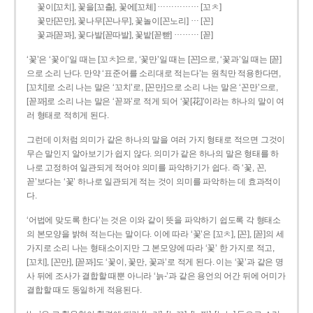
……………
꽃이[꼬치], 꽃을[꼬츨], 꽃에[꼬체]
[꼬ㅊ]
…
꽃만[꼰만], 꽃나무[꼰나무], 꽃놀이[꼰노리]
[꼰]
………
꽃과[꼳꽈], 꽃다발[꼳따발], 꽃밭[꼳빧]
[꼳]
‘꽃’은 ‘꽃이’일 때는 [꼬ㅊ]으로, ‘꽃만’일 때는 [꼰]으로, ‘꽃과’일 때는 [꼳]
으로 소리 난다. 만약 ‘표준어를 소리대로 적는다’는 원칙만 적용한다면,
[꼬치]로 소리 나는 말은 ‘꼬치’로, [꼰만]으로 소리 나는 말은 ‘꼰만’으로,
[꼳꽈]로 소리 나는 말은 ‘꼳꽈’로 적게 되어 ‘꽃[花]’이라는 하나의 말이 여
러 형태로 적히게 된다.
그런데 이처럼 의미가 같은 하나의 말을 여러 가지 형태로 적으면 그것이
무슨 말인지 알아보기가 쉽지 않다. 의미가 같은 하나의 말은 형태를 하
나로 고정하여 일관되게 적어야 의미를 파악하기가 쉽다. 즉 ‘꽃, 꼰,
꼳’보다는 ‘꽃’ 하나로 일관되게 적는 것이 의미를 파악하는 데 효과적이
다.
‘어법에 맞도록 한다’는 것은 이와 같이 뜻을 파악하기 쉽도록 각 형태소
의 본모양을 밝혀 적는다는 말이다. 이에 따라 ‘꽃’은 [꼬ㅊ], [꼰], [꼳]의 세
가지로 소리 나는 형태소이지만 그 본모양에 따라 ‘꽃’ 한 가지로 적고,
[꼬치], [꼰만], [꼳꽈]도 ‘꽃이, 꽃만, 꽃과’로 적게 된다. 이는 ‘꽃’과 같은 명
사 뒤에 조사가 결합할 때뿐 아니라 ‘늙-’과 같은 용언의 어간 뒤에 어미가
결합할 때도 동일하게 적용된다.