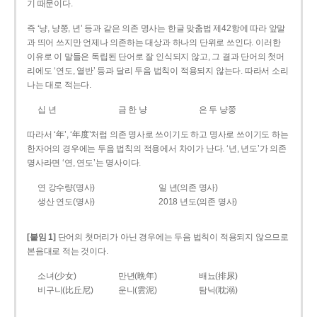
기 때문이다.
즉 ‘냥, 냥쭝, 년’ 등과 같은 의존 명사는 한글 맞춤법 제42항에 따라 앞말
과 띄어 쓰지만 언제나 의존하는 대상과 하나의 단위로 쓰인다. 이러한
이유로 이 말들은 독립된 단어로 잘 인식되지 않고, 그 결과 단어의 첫머
리에도 ‘연도, 열반’ 등과 달리 두음 법칙이 적용되지 않는다. 따라서 소리
나는 대로 적는다.
십 년
금 한 냥
은 두 냥쭝
따라서 ‘年’, ‘年度’처럼 의존 명사로 쓰이기도 하고 명사로 쓰이기도 하는
한자어의 경우에는 두음 법칙의 적용에서 차이가 난다. ‘년, 년도’가 의존
명사라면 ‘연, 연도’는 명사이다.
연 강수량(명사)
일 년(의존 명사)
생산 연도(명사)
2018 년도(의존 명사)
[붙임 1]
단어의 첫머리가 아닌 경우에는 두음 법칙이 적용되지 않으므로
본음대로 적는 것이다.
소녀(少女)
만년(晩年)
배뇨(排尿)
비구니(比丘尼)
운니(雲泥)
탐닉(耽溺)