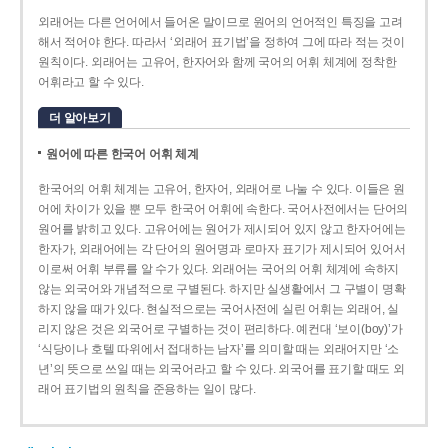
외래어는 다른 언어에서 들어온 말이므로 원어의 언어적인 특징을 고려
해서 적어야 한다. 따라서 ‘외래어 표기법’을 정하여 그에 따라 적는 것이
원칙이다. 외래어는 고유어, 한자어와 함께 국어의 어휘 체계에 정착한
어휘라고 할 수 있다.
더 알아보기
원어에 따른 한국어 어휘 체계
한국어의 어휘 체계는 고유어, 한자어, 외래어로 나눌 수 있다. 이들은 원
어에 차이가 있을 뿐 모두 한국어 어휘에 속한다. 국어사전에서는 단어의
원어를 밝히고 있다. 고유어에는 원어가 제시되어 있지 않고 한자어에는
한자가, 외래어에는 각 단어의 원어명과 로마자 표기가 제시되어 있어서
이로써 어휘 부류를 알 수가 있다. 외래어는 국어의 어휘 체계에 속하지
않는 외국어와 개념적으로 구별된다. 하지만 실생활에서 그 구별이 명확
하지 않을 때가 있다. 현실적으로는 국어사전에 실린 어휘는 외래어, 실
리지 않은 것은 외국어로 구별하는 것이 편리하다. 예컨대 ‘보이(boy)’가
‘식당이나 호텔 따위에서 접대하는 남자’를 의미할 때는 외래어지만 ‘소
년’의 뜻으로 쓰일 때는 외국어라고 할 수 있다. 외국어를 표기할 때도 외
래어 표기법의 원칙을 준용하는 일이 많다.