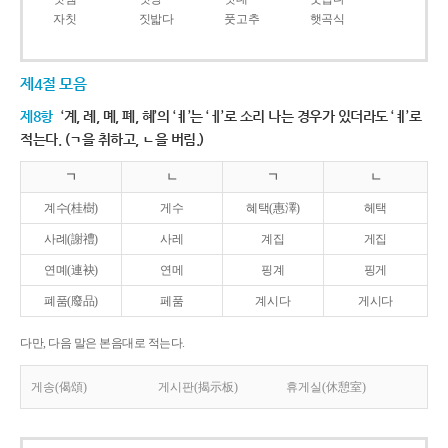
자칫
짓밟다
풋고추
햇곡식
제4절 모음
제8항
‘계, 례, 몌, 폐, 혜’의 ‘ㅖ’는 ‘ㅔ’로 소리 나는 경우가 있더라도 ‘ㅖ’로
적는다. (ㄱ을 취하고, ㄴ을 버림.)
ㄱ
ㄴ
ㄱ
ㄴ
계수(桂樹)
게수
혜택(惠澤)
헤택
사례(謝禮)
사레
계집
게집
연몌(連袂)
연메
핑계
핑게
폐품(廢品)
페품
계시다
게시다
다만, 다음 말은 본음대로 적는다.
게송(偈頌)
게시판(揭示板)
휴게실(休憩室)