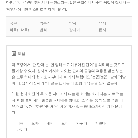
다만, ‘ㄱ, ㅂ’ 받침 뒤에서 나는 된소리는, 같은 음절이나 비슷한 음절이 겹쳐 나는
경우가 아니면 된소리로 적지 아니한다.
국수
깍두기
딱지
색시
싹둑(~싹둑)
법석
갑자기
몹시
해설
이 조항에서 ‘한 단어’는 ‘한 형태소로 이루어진 단어’를 의미하는 것으로
풀이할 수 있다. 실제로 예시하고 있는 단어와 규정의 적용을 받는 부분
은 모두 하나의 형태소 내부이다. 따라서 복합어인 ‘눈곱[눈꼽], 발바닥[발
빠닥], 잠자리[잠짜리]’와 같은 표기는 이 조항의 적용을 받지 않는다.
1. 한 형태소 안의 두 모음 사이에서 나는 된소리는 소리 나는 대로 적는
다. 예를 들어 새의 울음을 나타내는 형태소 ‘소쩍’은 ‘솟적’으로 적을 이
유가 없다. 왜냐하면 ‘솟’과 ‘적’이 의미가 있는 형태소가 아니기 때문이
다.
어깨
오빠
새끼
토끼
가꾸다
기쁘다
아끼다