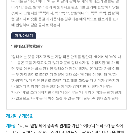
다. 이들은 ‘어간+어미’, ‘어근+어근’과 같이 두 개의 형태소가 결합된 말
이라서, ‘눈곱, 발바닥’ 등과 마찬가지로 된소리를 표기에 반영하지 않는
것이다. 그렇지만 ‘똑똑하다, 쓱싹쓱싹, 쌉쌀하다’의 ‘똑똑, 쓱싹, 쌉쌀’처
럼 같거나 비슷한 음절이 거듭되는 경우에는 예외적으로 된소리를 표기
에 반영하여 같은 글자로 적는다.
더 알아보기
형태소(形態素)란?
‘형태소’는 뜻을 가지고 있는 가장 작은 단위를 말한다. 국어에서 ‘ㅂ’이나
‘ㅣ’ 등은 뜻을 가지고 있지 않기 때문에 형태소가 될 수 없지만 ‘비’가 되
면 뜻을 이루는 최소 단위인 형태소가 된다. ‘책가방’은 ‘책’과 ‘가방’이라
는 두 가지 의미로 쪼개지기 때문에 형태소는 ‘책가방’이 아니라 ‘책’과
‘가방’이다. 더 작은 단위로 쪼개진다고 해도 쪼갰을 때 의미가 없어지거
나 쪼개기 전의 의미와 관련되는 의미가 없어지면 안 된다. ‘나비’는
‘나’와 ‘비’로 쪼개어지지만 이때 ‘나’와 ‘비’는 ‘나비’의 의미와는 전혀 관계
가 없으므로 ‘나비’는 더 이상 쪼갤 수 없는 의미 단위, 즉 형태소가 된다.
제2절 구개음화
제6항
‘ㄷ, ㅌ’ 받침 뒤에 종속적 관계를 가진 ‘- 이(-)’나 ‘- 히 -’가 올 적에
는 그 ‘ㄷ, ㅌ’이 ‘ㅈ, ㅊ’으로 소리 나더라도 ‘ㄷ, ㅌ’으로 적는다.(ㄱ을 취하