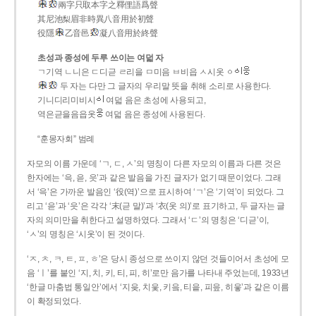
兩字只取本字之釋俚語爲聲
其尼池梨眉非時異八音用於初聲
役隱
乙音邑
凝八音用於終聲
초성과 종성에 두루 쓰이는 여덟 자
ㄱ기역 ㄴ니은 ㄷ디귿 ㄹ리을 ㅁ미음 ㅂ비읍 ㅅ시옷 ㆁ
두 자는 다만 그 글자의 우리말 뜻을 취해 소리로 사용한다.
기니디리미비시
여덟 음은 초성에 사용되고,
역은귿을음읍옷
여덟 음은 종성에 사용된다.
“훈몽자회” 범례
자모의 이름 가운데 ‘ㄱ, ㄷ, ㅅ’의 명칭이 다른 자모의 이름과 다른 것은
한자에는 ‘윽, 읃, 읏’과 같은 발음을 가진 글자가 없기 때문이었다. 그래
서 ‘윽’은 가까운 발음인 ‘役(역)’으로 표시하여 ‘ㄱ’은 ‘기역’이 되었다. 그
리고 ‘읃’과 ‘읏’은 각각 ‘末(귿 말)’과 ‘衣(옷 의)’로 표기하고, 두 글자는 글
자의 의미만을 취한다고 설명하였다. 그래서 ‘ㄷ’의 명칭은 ‘디귿’이,
‘ㅅ’의 명칭은 ‘시옷’이 된 것이다.
‘ㅈ, ㅊ, ㅋ, ㅌ, ㅍ, ㅎ’은 당시 종성으로 쓰이지 않던 것들이어서 초성에 모
음 ‘ㅣ’를 붙인 ‘지, 치, 키, 티, 피, 히’로만 음가를 나타내 주었는데, 1933년
‘한글 마춤법 통일안’에서 ‘지읒, 치읓, 키읔, 티읕, 피읖, 히읗’과 같은 이름
이 확정되었다.