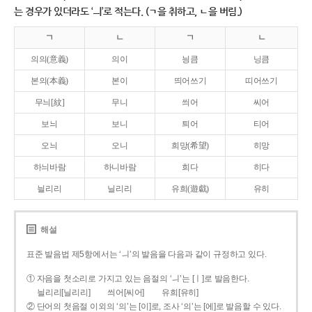
는 경우가 있더라도 ‘ㅢ’로 적는다. (ㄱ을 취하고, ㄴ을 버림.)
ㄱ
ㄴ
ㄱ
ㄴ
의의(意義)
의이
닁큼
닝큼
본의(本義)
본이
띄어쓰기
띠어쓰기
무늬[紋]
무니
씌어
씨어
보늬
보니
틔어
티어
오늬
오니
희망(希望)
히망
하늬바람
하니바람
희다
히다
늴리리
닐리리
유희(遊戱)
유히
해설
표준 발음법 제5항에서는 ‘ㅢ’의 발음을 다음과 같이 규정하고 있다.
① 자음을 첫소리로 가지고 있는 음절의 ‘ㅢ’는 [ㅣ]로 발음한다.
늴리리[닐리리]
씌어[씨어]
유희[유히]
② 단어의 첫음절 이외의 ‘의’는 [이]로, 조사 ‘의’는 [에]로 발음할 수 있다.