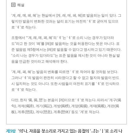
해설
‘계, 례, 몌, 폐, 혜’는 현실에서 [게, 레, 메, 페, 헤]로 발음되는 일이 있다. 그
렇지만 발음이 변화한 것과는 달리 표기는 여전히 ‘ㅖ’로 굳어져 있으므
로 ‘ㅖ’로 적는다.
조항에서 “‘계, 례, 몌, 폐, 혜’의 ‘ㅖ’는 ‘ㅔ’로 소리 나는 경우가 있더라
도”라고 한 것이 ‘례’를 [레]로 발음하는 것을 허용한다는 뜻은 아니다. 표
준 발음법 제5항에서는 [레]로 발음할 수 없다고 명시하고 있기 때문이다.
“소리 나는 경우가 있더라도”는 표준 발음을 제시한 것이 아니라 현실 발
음을 언급한 것이라고 해석해야 한다.
‘계, 몌, 폐, 혜’는 발음의 변화를 따르면 ‘ㅔ’로 적어야 할 것처럼 보인다.
그러나 ‘ㅖ’의 발음이 완전히 사라졌다고 할 수 없고 철자와 발음이 반드
시 일치하는 것도 아니다. 또한 사람들이 여전히 표기를 ‘ㅖ’로 인식하므
로 ‘ㅖ’로 적는다.
다만, 한자 ‘偈, 揭, 憩’는 본음이 [게]이므로 ‘ㅔ’로 적는다. 따라서 ‘게구(偈
句), 게제(偈諦), 게기(揭記), 게방(揭榜), 게양(揭揚), 게재(揭載), 게판(揭
板), 게류(憩流), 게식(憩息), 게휴(憩休)’ 등도 ‘게’로 적는다.
제9항
‘의’나, 자음을 첫소리로 가지고 있는 음절의 ‘ㅢ’는 ‘ㅣ’로 소리 나