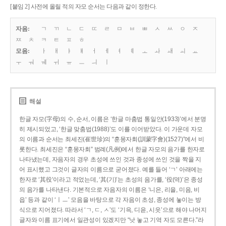
[붙임 2] 사전에 올릴 적의 자모 순서는 다음과 같이 정한다.
자음:
ㄱ
ㄲ
ㄴ
ㄷ
ㄸ
ㄹ
ㅁ
ㅂ
ㅃ
ㅅ
ㅆ
ㅇ
ㅈ
ㅉ
ㅊ
ㅋ
ㅌ
ㅍ
ㅎ
모음:
ㅏ
ㅐ
ㅑ
ㅒ
ㅓ
ㅔ
ㅕ
ㅖ
ㅗ
ㅘ
ㅙ
ㅚ
ㅛ
ㅜ
ㅝ
ㅞ
ㅟ
ㅠ
ㅡ
ㅢ
ㅣ
해설
한글 자모(字母)의 수, 순서, 이름은 ‘한글 마춤법 통일안(1933)’에서 분명
히 제시되었고, ‘한글 맞춤법(1988)’도 이를 이어받았다. 이 가운데 자모
의 이름과 순서는 최세진(崔世珍)의 “훈몽자회(訓蒙字會)(1527)”에서 비
롯한다. 최세진은 “훈몽자회” 범례(凡例)에서 한글 자모의 음가를 한자로
나타냈는데, 자음자의 경우 초성에 쓰인 것과 종성에 쓰인 것을 짝을 지
어 표시했고 그것이 글자의 이름으로 굳어졌다. 예를 들어 ‘ㄱ’ 아래에는
한자로 ‘其役’이라고 적었는데, ‘其(기)’는 초성의 음가를, ‘役(역)’은 종성
의 음가를 나타낸다. 기본적으로 자음자의 이름은 ‘니은, 리을, 미음, 비
읍’ 등과 같이 ‘ㅣㅡ’ 모음을 바탕으로 각 자음이 초성, 종성에 놓이는 방
식으로 지어졌다. 따라서 ‘ㄱ, ㄷ, ㅅ’도 ‘기윽, 디읃, 시읏’으로 해야 나머지
글자와 이름 표기에서 일관성이 있겠지만 “낫 놓고 기역 자도 모른다.”라