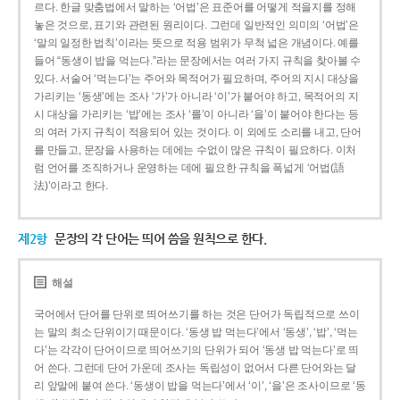
르다. 한글 맞춤법에서 말하는 ‘어법’은 표준어를 어떻게 적을지를 정해
놓은 것으로, 표기와 관련된 원리이다. 그런데 일반적인 의미의 ‘어법’은
‘말의 일정한 법칙’이라는 뜻으로 적용 범위가 무척 넓은 개념이다. 예를
들어 “동생이 밥을 먹는다.”라는 문장에서는 여러 가지 규칙을 찾아볼 수
있다. 서술어 ‘먹는다’는 주어와 목적어가 필요하며, 주어의 지시 대상을
가리키는 ‘동생’에는 조사 ‘가’가 아니라 ‘이’가 붙어야 하고, 목적어의 지
시 대상을 가리키는 ‘밥’에는 조사 ‘를’이 아니라 ‘을’이 붙어야 한다는 등
의 여러 가지 규칙이 적용되어 있는 것이다. 이 외에도 소리를 내고, 단어
를 만들고, 문장을 사용하는 데에는 수없이 많은 규칙이 필요하다. 이처
럼 언어를 조직하거나 운영하는 데에 필요한 규칙을 폭넓게 ‘어법(語
法)’이라고 한다.
제2항
문장의 각 단어는 띄어 씀을 원칙으로 한다.
해설
국어에서 단어를 단위로 띄어쓰기를 하는 것은 단어가 독립적으로 쓰이
는 말의 최소 단위이기 때문이다. ‘동생 밥 먹는다’에서 ‘동생’, ‘밥’, ‘먹는
다’는 각각이 단어이므로 띄어쓰기의 단위가 되어 ‘동생 밥 먹는다’로 띄
어 쓴다. 그런데 단어 가운데 조사는 독립성이 없어서 다른 단어와는 달
리 앞말에 붙여 쓴다. ‘동생이 밥을 먹는다’에서 ‘이’, ‘을’은 조사이므로 ‘동