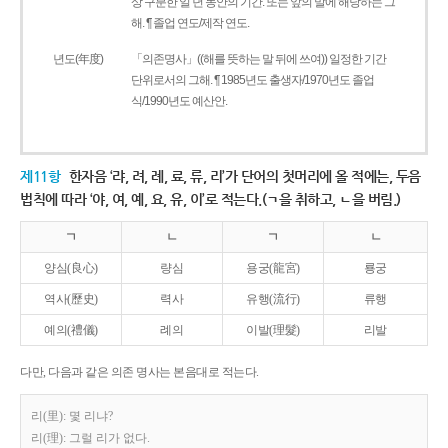
상 구분한 일 년 동안의 기간. 또는 앞의 말에 해당하는 그
해. ¶ 졸업 연도/제작 연도.
년도(年度)
「의존명사」((해를 뜻하는 말 뒤에 쓰여)) 일정한 기간
단위로서의 그해. ¶ 1985년도 출생자/1970년도 졸업
식/1990년도 예산안.
제11항
한자음 ‘랴, 려, 례, 료, 류, 리’가 단어의 첫머리에 올 적에는, 두음
법칙에 따라 ‘야, 여, 예, 요, 유, 이’로 적는다.(ㄱ을 취하고, ㄴ을 버림.)
ㄱ
ㄴ
ㄱ
ㄴ
양심(良心)
량심
용궁(龍宮)
룡궁
역사(歷史)
력사
유행(流行)
류행
예의(禮儀)
례의
이발(理髮)
리발
다만, 다음과 같은 의존 명사는 본음대로 적는다.
리(里): 몇 리냐?
리(理): 그럴 리가 없다.