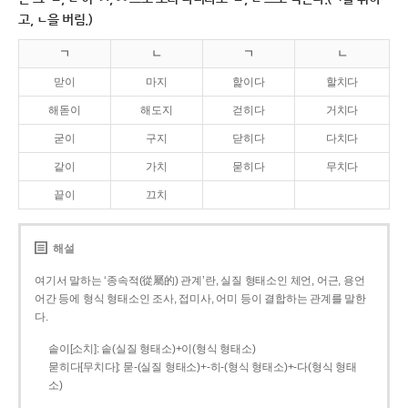
고, ㄴ을 버림.)
ㄱ
ㄴ
ㄱ
ㄴ
맏이
마지
핥이다
할치다
해돋이
해도지
걷히다
거치다
굳이
구지
닫히다
다치다
같이
가치
묻히다
무치다
끝이
끄치
해설
여기서 말하는 ‘종속적(從屬的) 관계’란, 실질 형태소인 체언, 어근, 용언
어간 등에 형식 형태소인 조사, 접미사, 어미 등이 결합하는 관계를 말한
다.
솥이[소치]: 솥(실질 형태소)+이(형식 형태소)
묻히다[무치다]: 묻­-(실질 형태소)+­-히­-(형식 형태소)+-다(형식 형태
소)