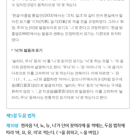
수 있지만 [의]가 원칙이므로 ‘의’로 적는다.
‘한글 마춤법 통일안(1933)’에서는 ‘긔챠, 일긔’와 같이 언어 현실에서 멀
어진 표기를 ‘기차(汽車), 일기(日氣)’로 적을 것을 규정하였다. 그러나 ‘희
망, 주의’는 [의]로 발음되므로 표기도 ‘ㅢ’로 한다고 규정하였다. ‘한글 맞
춤법(1988)’에서는 발음의 변화는 인정하면서 표기는 기존대로 유지하
였다.
‘늬’의 발음과 표기
‘늴리리, 무늬’ 등의 ‘늬’를 ‘니’로 읽지만 표기는 ‘늬’로 하는 것을 ‘ㄴ’의 음
가와 관련하여 설명하기도 한다. ‘무늬’의 ‘ㄴ’은 ‘어머니’의 ‘ㄴ’과 음가가
다르므로 이를 고려하여 ‘늬’로 적는다는 견해이다. 이에 따르면 ‘ㄴ’은
‘ㅣ(ㅑ, ㅕ, ㅛ, ㅠ)’와 결합하면 ‘어머니, 읽으니까’에서의 [니]처럼 경구개
음(硬口蓋音) [ɲ]으로 발음되지만, ‘늴리리, 무늬’ 등의 ‘늬’에서는 구개음
화하지 않은 ‘ㄴ’, 곧 치경음(齒莖音) [n]으로 발음된다. 이를 고려하여 ‘늴
리리, 무늬’ 등에서는 전통적인 표기대로 ‘늬’로 적는다고 본다.
제5절 두음 법칙
제10항
한자음 ‘녀, 뇨, 뉴, 니’가 단어 첫머리에 올 적에는, 두음 법칙에
따라 ‘여, 요, 유, 이’로 적는다. (ㄱ을 취하고, ㄴ을 버림.)