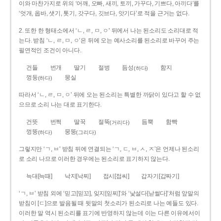
이와 마찬가지로 위의 ‘어깨, 오빠, 새끼, 토끼, 가꾸다, 기쁘다, 아끼다’를
‘엇개, 옵바, 샛기, 톳기, 갓구다, 깃브다, 앗기다’로 적을 근거는 없다.
2. 또한 한 형태소에서 ‘ㄴ, ㄹ, ㅁ, ㅇ’ 뒤에서 나는 된소리도 소리대로 적
는다. 받침 ‘ㄴ, ㄹ, ㅁ, ㅇ’은 뒤에 오는 예사소리를 된소리로 바꾸어 주는
필연적인 조건이 아니다.
건들
번개
딸기
절벙
듬성
함지
(하다)
껑둥
뭉실
(하다)
따라서 ‘ㄴ, ㄹ, ㅁ, ㅇ’ 뒤에 오는 된소리는 특별한 까닭이 있다고 할 수 없
으므로 소리 나는 대로 표기한다.
건뜻
번쩍
딸꾹
절뚝
듬뿍
함빡
(거리다)
껑뚱
뭉뚱
(하다)
(그리다)
그렇지만 ‘ㄱ, ㅂ’ 받침 뒤에 연결되는 ‘ㄱ, ㄷ, ㅂ, ㅅ, ㅈ’은 언제나 된소리
로 소리 나므로 이러한 경우에는 된소리로 표기하지 않는다.
늑대[늑때]
낙지[낙찌]
접시[접씨]
갑자기[갑짜기]
‘ㄱ, ㅂ’ 받침 외에 ‘믿고[믿꼬], 잊지[읻찌]’와 ‘낯설다[낟썰다]’처럼 앞말의
받침이 [ㄷ]으로 발음될 때 뒷말의 첫소리가 된소리로 나는 예들도 있다.
이러한 말 역시 된소리를 표기에 반영하지 않는데 이는 다른 이유에서이