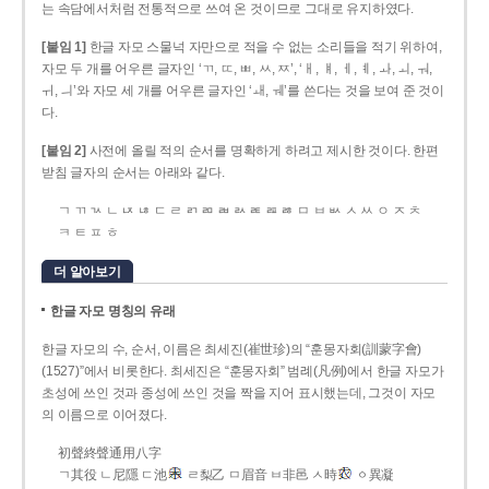
는 속담에서처럼 전통적으로 쓰여 온 것이므로 그대로 유지하였다.
[붙임 1]
한글 자모 스물넉 자만으로 적을 수 없는 소리들을 적기 위하여,
자모 두 개를 어우른 글자인 ‘ㄲ, ㄸ, ㅃ, ㅆ, ㅉ’, ‘ㅐ, ㅒ, ㅔ, ㅖ, ㅘ, ㅚ, ㅝ,
ㅟ, ㅢ’와 자모 세 개를 어우른 글자인 ‘ㅙ, ㅞ’를 쓴다는 것을 보여 준 것이
다.
[붙임 2]
사전에 올릴 적의 순서를 명확하게 하려고 제시한 것이다. 한편
받침 글자의 순서는 아래와 같다.
ㄱ ㄲ ㄳ ㄴ ㄵ ㄶ ㄷ ㄹ ㄺ ㄻ ㄼ ㄽ ㄾ ㄿ ㅀ ㅁ ㅂ ㅄ ㅅ ㅆ ㅇ ㅈ ㅊ
ㅋ ㅌ ㅍ ㅎ
더 알아보기
한글 자모 명칭의 유래
한글 자모의 수, 순서, 이름은 최세진(崔世珍)의 “훈몽자회(訓蒙字會)
(1527)”에서 비롯한다. 최세진은 “훈몽자회” 범례(凡例)에서 한글 자모가
초성에 쓰인 것과 종성에 쓰인 것을 짝을 지어 표시했는데, 그것이 자모
의 이름으로 이어졌다.
初聲終聲通用八字
ㄱ其役 ㄴ尼隱 ㄷ池
ㄹ梨乙 ㅁ眉音 ㅂ非邑 ㅅ時
ㆁ異凝