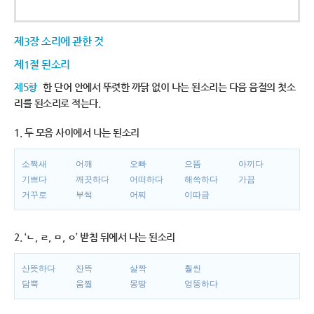
제3장 소리에 관한 것
제1절 된소리
제5항
한 단어 안에서 뚜렷한 까닭 없이 나는 된소리는 다음 음절의 첫소
리를 된소리로 적는다.
1. 두 모음 사이에서 나는 된소리
소쩍새
어깨
오빠
으뜸
아끼다
기쁘다
깨끗하다
어떠하다
해쓱하다
가끔
거꾸로
부썩
어찌
이따금
2. ‘ㄴ, ㄹ, ㅁ, ㅇ’ 받침 뒤에서 나는 된소리
산뜻하다
잔뜩
살짝
훨씬
담뿍
움찔
몽땅
엉뚱하다