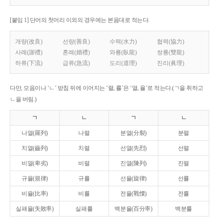
[붙임 1] 단어의 첫머리 이외의 경우에는 본음대로 적는다.
개량(改良)
선량(善良)
수력(水力)
협력(協力)
사례(謝禮)
혼례(婚禮)
와룡(臥龍)
쌍룡(雙龍)
하류(下流)
급류(急流)
도리(道理)
진리(眞理)
다만, 모음이나 ‘ㄴ’ 받침 뒤에 이어지는 ‘렬, 률’은 ‘열, 율’로 적는다.(ㄱ을 취하고
ㄴ을 버림.)
ㄱ
ㄴ
ㄱ
ㄴ
나열(羅列)
나렬
분열(分裂)
분렬
치열(齒列)
치렬
선열(先烈)
선렬
비열(卑劣)
비렬
진열(陳列)
진렬
규율(規律)
규률
선율(旋律)
선률
비율(比率)
비률
전율(戰慄)
전률
실패율(失敗率)
실패률
백분율(百分率)
백분률