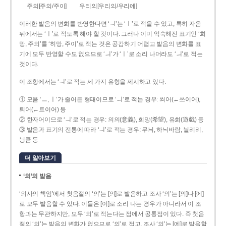
주의[주의/주이]
우리의[우리의/우리에]
이러한 발음의 변화를 반영한다면 ‘ㅢ’는 ‘ㅣ’로 적을 수 있고, 특히 자음
뒤에서는 ‘ㅣ’로 적도록 해야 할 것이다. 그러나 이미 익숙해진 표기인 ‘희
망, 주의’를 ‘히망, 주이’로 적는 것은 공감하기 어렵고 발음의 변화를 표
기에 모두 반영할 수도 없으므로 ‘ㅢ’가 ‘ㅣ’로 소리 나더라도 ‘ㅢ’로 적는
것이다.
이 조항에서는 ‘ㅢ’로 적는 세 가지 유형을 제시하고 있다.
① 모음 ‘ㅡ, ㅣ’가 줄어든 형태이므로 ‘ㅢ’로 적는 경우: 씌어(←쓰이어),
틔어(←트이어) 등
② 한자어이므로 ‘ㅢ’로 적는 경우: 의의(意義), 희망(希望), 유희(遊戱) 등
③ 발음과 표기의 전통에 따라 ‘ㅢ’로 적는 경우: 무늬, 하늬바람, 늴리리,
닁큼 등
더 알아보기
‘의’의 발음
‘의사의 책임’에서 첫음절의 ‘의’는 [의]로 발음하고 조사 ‘의’는 [의]나 [에]
로 모두 발음할 수 있다. 이들은 [이]로 소리 나는 경우가 아니라서 이 조
항과는 무관하지만, 모두 ‘의’로 적는다는 점에서 공통점이 있다. 즉 첫음
절의 ‘의’는 발음의 변화가 없으므로 ‘의’로 적고, 조사 ‘의’는 [에]로 발음할