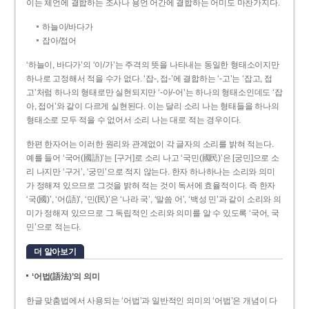
이는 체언에 결합하는 조사나 용언 어간에 결합하는 어미도 마찬가지다.
하늘이/바다가
잡아/접어
‘하늘이, 바다가’의 ‘이/가’는 주격의 뜻을 나타내는 동일한 형태소이지만
하나로 고정해서 적을 수가 없다. ‘잡-, 접-’에 결합하는 ‘-고’는 ‘잡고, 접
고’처럼 하나의 형태로만 실현되지만 ‘-아/-어’는 하나의 형태소인데도 ‘잡
아, 접어’와 같이 다르게 실현된다. 이는 달리 소리 나는 형태들을 하나의
형태소로 모두 적을 수 없어서 소리 나는 대로 적는 경우이다.
한편 한자어는 이러한 원리와 관계없이 각 글자의 소리를 밝혀 적는다.
예를 들어 ‘국어(國語)’는 [구거]로 소리 나고 ‘국민(國民)’은 [궁민]으로 소
리 나지만 ‘구거’, ‘궁민’으로 적지 않는다. 한자 하나하나는 소리와 의미
가 정해져 있으므로 그것을 밝혀 적는 것이 독서에 효율적이다. 즉 한자
‘국(國)’, ‘어(語)’, ‘민(民)’은 ‘나라 국’, ‘말씀 어’, ‘백성 민’과 같이 소리와 의
미가 정해져 있으므로 그 독립적인 소리와 의미를 알 수 있도록 ‘국어, 국
민’으로 적는다.
더 알아보기
‘어법(語法)’의 의미
한글 맞춤법에서 사용되는 ‘어법’과 일반적인 의미의 ‘어법’은 개념이 다