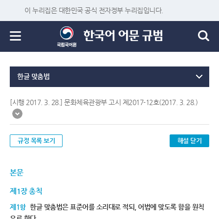
이 누리집은 대한민국 공식 전자정부 누리집입니다.
한글 맞춤법
[시행 2017. 3. 28.] 문화체육관광부 고시 제2017-12호(2017. 3. 28.)
규정 목록 보기
해설 닫기
본문
제1장 총칙
제1항
한글 맞춤법은 표준어를 소리대로 적되, 어법에 맞도록 함을 원칙
으로 한다.