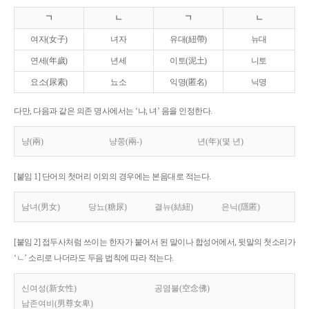
ㄱ
ㄴ
ㄱ
ㄴ
여자(女子)
녀자
유대(紐帶)
뉴대
연세(年歲)
년세
이토(泥土)
니토
요소(尿素)
뇨소
익명(匿名)
닉명
다만, 다음과 같은 의존 명사에서는 ‘냐, 녀’ 음을 인정한다.
냥(兩)
냥쭝(兩-)
년(年)(몇 년)
[붙임 1] 단어의 첫머리 이외의 경우에는 본음대로 적는다.
남녀(男女)
당뇨(糖尿)
결뉴(結紐)
은닉(隱匿)
[붙임 2] 접두사처럼 쓰이는 한자가 붙어서 된 말이나 합성어에서, 뒷말의 첫소리가
‘ㄴ’ 소리로 나더라도 두음 법칙에 따라 적는다.
신여성(新女性)
공염불(空念佛)
남존여비(男尊女卑)