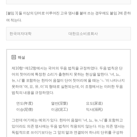
[붙임 3] 둘 이상의 단어로 이루어진 고유 명사를 붙여 쓰는 경우에도 붙임 2에 준하
여 적는다.
한국여자대학
대한요소비료회사
해설
제10항~제12항에서는 국어의 두음 법칙을 규정하였다. 두음 법칙은 단
어의 첫머리에 특정한 소리가 출현하지 못하는 현상을 말한다. ‘녀, 뇨,
뉴, 니’를 포함하는 한자어 음절이 단어 첫머리에 올 때는 ‘ㄴ’이 나타나지
못하여 ‘여, 요, 유, 이’의 형태로 실현되는데, 이 조항에서는 이러한 두음
법칙의 내용을 규정하였다.
연도(年度)
열반(涅槃)
요도(尿道)
이승(尼僧)
이공(泥工)
익사(溺死)
그런데 여기에는 예외가 있다. 한자어 음절이 ‘녀, 뇨, 뉴, 니’를 포함하고
있더라도 의존 명사에는 두음 법칙이 적용되지 않는다. 이는 의존 명사는
독립적으로 쓰이기보다는 그 앞의 말과 연결되어 하나의 단위를 구성하