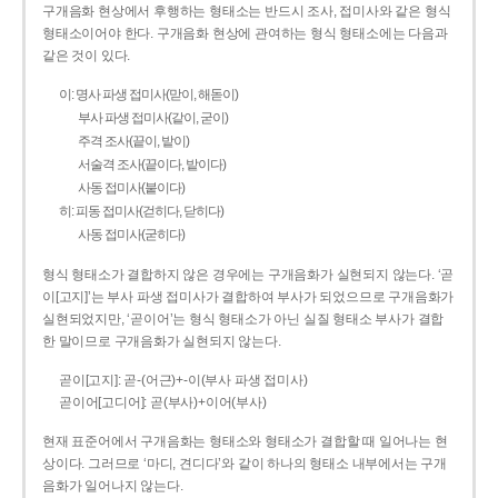
구개음화 현상에서 후행하는 형태소는 반드시 조사, 접미사와 같은 형식
형태소이어야 한다. 구개음화 현상에 관여하는 형식 형태소에는 다음과
같은 것이 있다.
이: 명사 파생 접미사(맏이, 해돋이)
부사 파생 접미사(같이, 굳이)
주격 조사(끝이, 밭이)
서술격 조사(끝이다, 밭이다)
사동 접미사(붙이다)
히: 피동 접미사(걷히다, 닫히다)
사동 접미사(굳히다)
형식 형태소가 결합하지 않은 경우에는 구개음화가 실현되지 않는다. ‘곧
이[고지]’는 부사 파생 접미사가 결합하여 부사가 되었으므로 구개음화가
실현되었지만, ‘곧이어’는 형식 형태소가 아닌 실질 형태소 부사가 결합
한 말이므로 구개음화가 실현되지 않는다.
곧이[고지]: 곧-­(어근)+­-이(부사 파생 접미사)
곧이어[고디어]: 곧(부사)+이어(부사)
현재 표준어에서 구개음화는 형태소와 형태소가 결합할 때 일어나는 현
상이다. 그러므로 ‘마디, 견디다’와 같이 하나의 형태소 내부에서는 구개
음화가 일어나지 않는다.