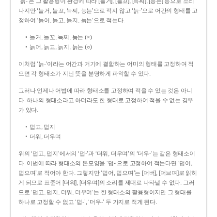
‘늙-’은 그 활용형이 환경에 따라 [늘거], [늘꼬], [늑찌], [능는] 등으로 소리
나지만 ‘늘거, 늘꼬, 늑찌, 능는’으로 적지 않고 ‘늙-’으로 어간의 형태를 고
정하여 ‘늙어, 늙고, 늙지, 늙는’으로 적는다.
늘거, 늘꼬, 늑찌, 능는 (×)
늙어, 늙고, 늙지, 늙는 (○)
이처럼 ‘늙-­’이라는 어간과 거기에 결합하는 어미의 형태를 고정하여 적
으면 각 형태소가 지닌 뜻을 분명하게 파악할 수 있다.
그러나 언제나 어법에 따라 형태소를 고정하여 적을 수 있는 것은 아니
다. 하나의 형태소라고 하더라도 한 형태로 고정하여 적을 수 없는 경우
가 있다.
덥고, 덥지
더워, 더우며
위의 ‘덥고, 덥지’에서의 ‘덥-­’과 ‘더워, 더우며’의 ‘더우-­’는 같은 형태소이
다. 어법에 따라 형태소의 본모양을 ‘덥-­’으로 고정하여 적는다면 ‘덥어,
덥으며’로 적어야 한다. 그렇지만 ‘덥어, 덥으며’는 [더버], [더브며]로 읽히
게 되므로 표준어 [더워], [더우며]의 소리를 제대로 나타낼 수 없다. 그러
므로 ‘덥고, 덥지, 더워, 더우며’는 한 형태소의 활용형이지만 그 형태를
하나로 고정할 수 없고 ‘덥-’, ‘더우-’ 두 가지로 적게 된다.