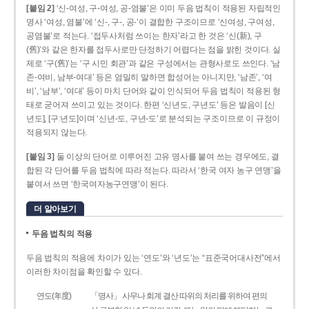
[붙임 2]
‘신-여성, 구-여성, 공-염불’은 이미 두음 법칙이 적용된 자립적인
명사 ‘여성, 염불’에 ‘신-, 구-, 공-’이 결합한 구조이므로 ‘신여성, 구여성,
공염불’로 적는다. ‘접두사처럼 쓰이는 한자’라고 한 것은 ‘신(新), 구
(舊)’와 같은 한자를 접두사로만 단정하기 어렵다는 점을 밝힌 것이다. 실
제로 ‘구(舊)’는 ‘구 시민 회관’과 같은 구성에서는 관형사로도 쓰인다. ‘남
존­-여비, 남부-­여대’ 등은 엄밀히 말하면 합성어는 아니지만, ‘남존’, ‘여
비’, ‘남부’, ‘여대’ 등이 마치 단어와 같이 인식되어 두음 법칙이 적용된 형
태로 굳어져 쓰이고 있는 것이다. 한편 ‘신년도, 구년도’ 등은 발음이 [신
년도], [구ː년도]이며 ‘신년­-도, 구년-­도’로 분석되는 구조이므로 이 규정이
적용되지 않는다.
[붙임 3]
둘 이상의 단어로 이루어진 고유 명사를 붙여 쓰는 경우에도, 결
합된 각 단어를 두음 법칙에 따라 적는다. 따라서 ‘한국 여자 농구 연맹’을
붙여서 쓰면 ‘한국여자농구연맹’이 된다.
더 알아보기
두음 법칙의 적용
두음 법칙의 적용에 차이가 있는 ‘연도’와 ‘년도’는 “표준국어대사전”에서
이러한 차이점을 확인할 수 있다.
연도(年度)
「명사」 사무나 회계 결산 따위의 처리를 위하여 편의