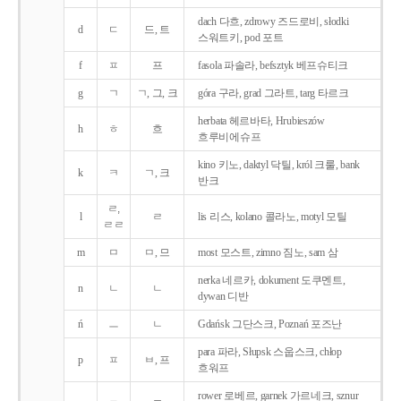
dach 다흐, zdrowy 즈드로비, słodki
d
ㄷ
드, 트
스워트키, pod 포트
f
ㅍ
프
fasola 파솔라, befsztyk 베프슈티크
g
ㄱ
ㄱ, 그, 크
góra 구라, grad 그라트, targ 타르크
herbata 헤르바타, Hrubieszów
h
ㅎ
흐
흐루비에슈프
kino 키노, daktyl 닥틸, król 크룰, bank
k
ㅋ
ㄱ, 크
반크
ㄹ,
l
ㄹ
lis 리스, kolano 콜라노, motyl 모틸
ㄹㄹ
m
ㅁ
ㅁ, 므
most 모스트, zimno 짐노, sam 삼
nerka 네르카, dokument 도쿠멘트,
n
ㄴ
ㄴ
dywan 디반
ń
ㅡ
ㄴ
Gdańsk 그단스크, Poznań 포즈난
para 파라, Słupsk 스웁스크, chłop
p
ㅍ
ㅂ, 프
흐워프
rower 로베르, garnek 가르네크, sznur