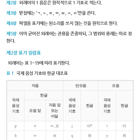
제2항
외래어의 1 음운은 원칙적으로 1 기호로 적는다.
제3항
받침에는 ‘ㄱ, ㄴ, ㄹ, ㅁ, ㅂ, ㅅ, ㅇ’만을 쓴다.
제4항
파열음 표기에는 된소리를 쓰지 않는 것을 원칙으로 한다.
제5항
이미 굳어진 외래어는 관용을 존중하되, 그 범위와 용례는 따로 정
한다.
제2장 표기 일람표
외래어는 표 1~19에 따라 표기한다.
표 1
국제 음성 기호와 한글 대조표
자음
반모음
모음
한글
국제
국제
국제
자음 앞
음성
음성
한글
음성
한글
모음 앞
또는
기호
기호
기호
어말
p
ㅍ
ㅂ, 프
j
이*
i
이
b
ㅂ
브
ɥ
위
y
위