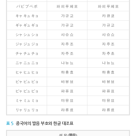
パ ピ プ ペ ポ
파 피 푸 페 포
파 피 푸 페 포
キャ キュ キョ
갸 규 교
캬 큐 쿄
ギャ ギュ ギョ
갸 규 교
갸 규 교
シャ シュ ショ
샤 슈 쇼
샤 슈 쇼
ジャ ジュ ジョ
자 주 조
자 주 조
チャ チュ チョ
자 주 조
차 추 초
ニャ ニュ ニョ
냐 뉴 뇨
냐 뉴 뇨
ヒャ ヒュ ヒョ
햐 휴 효
햐 휴 효
ビャ ビュ ビョ
뱌 뷰 뵤
뱌 뷰 뵤
ピャ ピュ ピョ
퍄 퓨 표
퍄 퓨 표
ミャ ミュ ミョ
먀 뮤 묘
먀 뮤 묘
リャ リュ リョ
랴 류 료
랴 류 료
표 5
중국어의 발음 부호와 한글 대조표
성 모 (聲母)