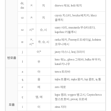
dż,
ㅈ
치
drzewo 제보, łodż 워치
drz
czysty 치스티, beczka 베치카, klucz
cz
ㅊ
치
클루치
szary 샤리, musztarda 무슈타르다,
sz
시*
슈, 시
kapelusz 카펠루시
ㅈ,
rzeka 제카, Przemyśl 프셰미실, kołnierz
rz
주, 슈, 시
시*
코우니에시
j
이*
jasny 야스니, kraj 크라이
반모음
łono 워노, głowa 그워바, bułka 부우카,
ł
우
kanał 카나우
a
아
trawa 트라바
ą̨
옹
trąba 트롱바, mąka 몽카, kąt 콩트, tą 통
e
에
zero 제로
kępa 켕파, węgorz 벵고시, Częstochowa
ę
엥, 에
쳉스토호바, proszę 프로셰
모음
i
이
zima 지마