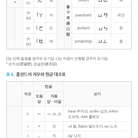
얼
yue
(ue)
웨
*
(r)
촬
ya
구
야
yuan
(uan)
위안
(ia)
류
撮
yo
요
yun
(un)
윈
口
類
ye
예
yong
(iong)
융
(ie)
[ ]는 단독 발음될 경우의 표기임. ( )는 자음이 선행할 경우의 표기임.
* 순치성(脣齒聲), 권설운(捲舌韻).
표 6
폴란드어 자모와 한글 대조표
한글
자모
보기
모음
자음
앞
앞ㆍ어말
burak 부라크, szybko 십코, dobrze
b
ㅂ
ㅂ, 브, 프
도브제, chleb 흘레프
c
ㅊ
츠
cel 첼, Balicki 발리츠키, noc 노츠
ć
ㅡ
치
dać 다치