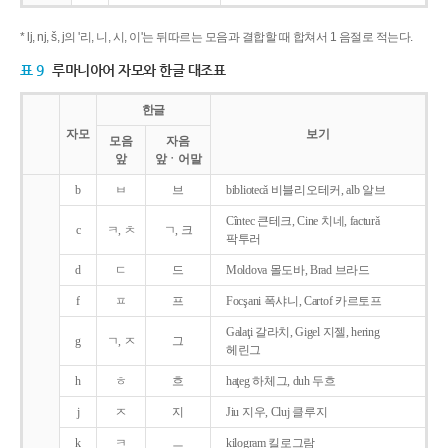
* lj, nj, š, j의 '리, 니, 시, 이'는 뒤따르는 모음과 결합할 때 합쳐서 1 음절로 적는다.
표 9
루마니아어 자모와 한글 대조표
한글
자모
보기
모음
자음
앞
앞ㆍ어말
b
ㅂ
브
bibliotecǎ 비블리오테커, alb 알브
Cîntec 큰테크, Cine 치네, facturǎ
c
ㅋ, ㅊ
ㄱ, 크
팍투러
d
ㄷ
드
Moldova 몰도바, Brad 브라드
f
ㅍ
프
Focşani 폭샤니, Cartof 카르토프
Galaţi 갈라치, Gigel 지젤, hering
g
ㄱ, ㅈ
그
헤린그
h
ㅎ
흐
haţeg 하체그, duh 두흐
j
ㅈ
지
Jiu 지우, Cluj 클루지
k
ㅋ
ㅡ
kilogram 킬로그람