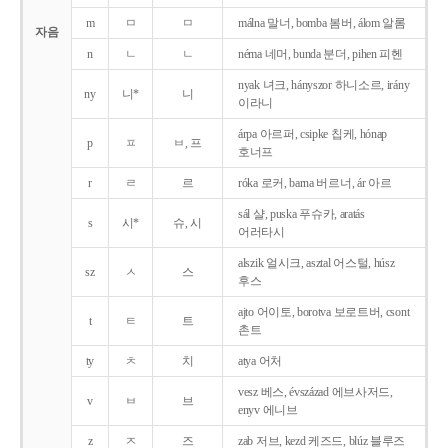
m
ㅁ
ㅁ
málna 말너, bomba 봄버, álom 알롬
자음
n
ㄴ
ㄴ
néma 네머, bunda 분더, pihen 피헨
nyak 녀크, hányszor 하니소르, irány
ny
니*
니
이라니
árpa 아르퍼, csipke 칩케, hónap
p
ㅍ
ㅂ, 프
호너프
r
ㄹ
르
róka 로커, barna 버르너, ár 아르
sál 샬, puska 푸슈카, aratás
s
시*
슈, 시
어러타시
alszik 얼시크, asztal 어스털, húsz
sz
ㅅ
스
후스
ajto 어이토, borotva 보로트버, csont
t
ㅌ
트
촌트
ty
ㅊ
치
atya 어처
vesz 베스, évszázad 에브사저드,
v
ㅂ
브
enyv 에니브
z
ㅈ
즈
zab 저브, kezd 케즈드, blúz 블루즈