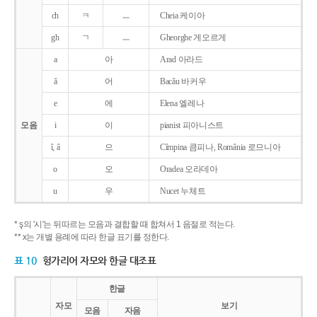
ch
ㅋ
ㅡ
Cheia 케이아
gh
ㄱ
ㅡ
Gheorghe 게오르게
a
아
Arad 아라드
ǎ
어
Bacǎu 바커우
e
에
Elena 엘레나
모음
i
이
pianist 피아니스트
î, â
으
Cîmpina 큼피나, România 로므니아
o
오
Oradea 오라데아
u
우
Nucet 누체트
* ş의 '시'는 뒤따르는 모음과 결합할 때 합쳐서 1 음절로 적는다.
** x는 개별 용례에 따라 한글 표기를 정한다.
표 10
헝가리어 자모와 한글 대조표
한글
자모
보기
모음
자음