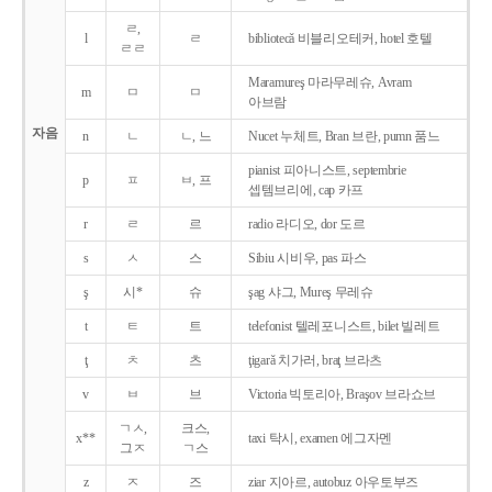
ㄹ,
l
ㄹ
bibliotecǎ 비블리오테커, hotel 호텔
ㄹㄹ
Maramureş 마라무레슈, Avram
m
ㅁ
ㅁ
아브람
자음
n
ㄴ
ㄴ, 느
Nucet 누체트, Bran 브란, pumn 품느
pianist 피아니스트, septembrie
p
ㅍ
ㅂ, 프
셉템브리에, cap 카프
r
ㄹ
르
radio 라디오, dor 도르
s
ㅅ
스
Sibiu 시비우, pas 파스
ş
시*
슈
şag 샤그, Mureş 무레슈
t
ㅌ
트
telefonist 텔레포니스트, bilet 빌레트
ţ
ㅊ
츠
ţigarǎ 치가러, braţ 브라츠
v
ㅂ
브
Victoria 빅토리아, Braşov 브라쇼브
ㄱㅅ,
크스,
x**
taxi 탁시, examen 에그자멘
그ㅈ
ㄱ스
z
ㅈ
즈
ziar 지아르, autobuz 아우토부즈