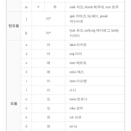
zs
ㅈ
주
zsák 자크, tőzsde 퇴주데, rozs 로주
ajak 어여크, fej 페이, január
j
이*
여누아르
반모음
lyuk 유크, mélység 메이셰그, király
ly
이*
키라이
a
어
lakat 러커트
á
아
máj 마이
e
에
mert 메르트
é
에
mész 메스
i
이
isten 이슈텐
í
이
sí 시
o
오
torna 토르너
모음
ó
오
róka 로커
ö
외
sör 쇠르
ő
외
nő 뇌