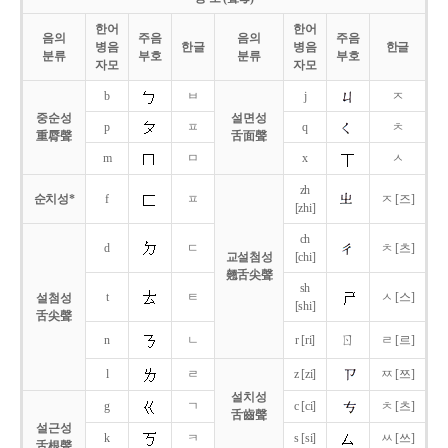
한어
한어
음의
주음
음의
주음
병음
한글
병음
한글
분류
부호
분류
부호
자모
자모
b
ㅂ
j
ㅈ
중순성
설면성
p
ㅍ
q
ㅊ
重脣聲
舌面聲
m
ㅁ
x
ㅅ
zh
순치성*
f
ㅍ
ㅈ [즈]
[zhi]
ch
d
ㄷ
ㅊ [츠]
교설첨성
[chi]
翹舌尖聲
sh
t
ㅌ
ㅅ [스]
설첨성
[shi]
舌尖聲
ㄖ
n
ㄴ
r [ri]
ㄹ [르]
l
ㄹ
z [zi]
ㅉ [쯔]
설치성
g
ㄱ
c [ci]
ㅊ [츠]
舌齒聲
설근성
k
ㅋ
s [si]
ㅆ [쓰]
舌根聲