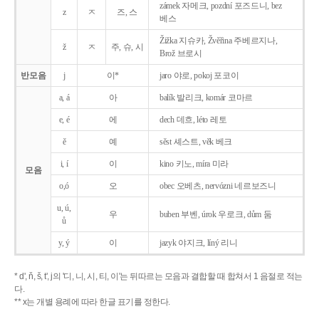
zámek 자메크, pozdní 포즈드니, bez
z
ㅈ
즈, 스
베스
Žižka 지슈카, Žvěřina 주베르지나,
ž
ㅈ
주, 슈, 시
Brož 브로시
반모음
j
이*
jaro 야로, pokoj 포코이
a, á
아
balík 발리크, komár 코마르
e, é
에
dech 데흐, léto 레토
ě
예
sěst 셰스트, věk 베크
i, í
이
kino 키노, míra 미라
모음
o,ó
오
obec 오베츠, nervózni 네르보즈니
u, ú,
우
buben 부벤, úrok 우로크, dům 둠
ů
y, ý
이
jazyk
야지크, líný 리니
* d', ň, š, t', j의 '디, 니, 시, 티, 이'는 뒤따르는 모음과 결합할 때 합쳐서 1 음절로 적는
다.
** x는 개별 용례에 따라 한글 표기를 정한다.