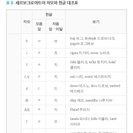
표 8
세르보크로아트어 자모와 한글 대조표
한글
자모
보기
모음
자음
앞
앞ㆍ어말
bog 보그, drobnjak 드로브냐크,
b
ㅂ
브
pogreb 포그레브
c
ㅊ
츠
cigara 치가라, novac 노바츠
čelik 첼리크, točka 토치카, kolač
č
ㅊ
치
콜라치
ć, tj
ㅊ
치
naći 나치, sestrić 세스트리치
desno 데스노, drvo 드르보, medved
d
ㄷ
드
메드베드
dž
ㅈ
지
džep 제프, narudžba 나루지바
đ,dj
ㅈ
지
Ðurađ 주라지
fasada 파사다, kifla 키플라, šaraf
f
ㅍ
프
샤라프