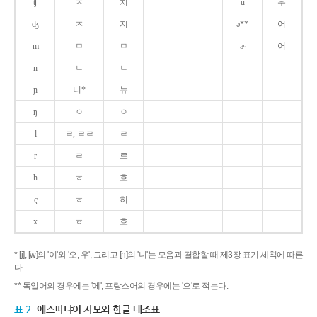
ʧ
ㅊ
치
u
우
ʤ
ㅈ
지
ə**
어
m
ㅁ
ㅁ
ɚ
어
n
ㄴ
ㄴ
ɲ
니*
뉴
ŋ
ㅇ
ㅇ
l
ㄹ, ㄹㄹ
ㄹ
r
ㄹ
르
h
ㅎ
흐
ç
ㅎ
히
x
ㅎ
흐
* [j], [w]의 '이'와 '오, 우', 그리고 [ɲ]의 '니'는 모음과 결합할 때 제3장 표기 세칙에 따른
다.
** 독일어의 경우에는 '에', 프랑스어의 경우에는 '으'로 적는다.
표 2
에스파냐어 자모와 한글 대조표