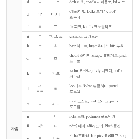
d
ㄷ
드, 트
dech 데흐, divadlo 디바들로, led 레트
d'ábel 댜벨, lod'ka 로티카, hrud'
d'
디*
디, 티
흐루티
f
ㅍ
프
fík 피크, knoflík 크노플리크
g
ㄱ
ㄱ, 그, 크
gramofon 그라모폰
h
ㅎ
흐
hadr 하드르, hmyz 흐미스, bůh 부흐
choditi 호디티, chlapec 흘라페츠, prach
ch
ㅎ
흐
프라흐
kachna 카흐나, nikdy 니크디, padák
k
ㅋ
ㄱ, 크
파다크
ㄹ,
lev 레프, šplhati 슈플하티, postel
l
ㄹ
ㄹㄹ
포스텔
most 모스트, mrak 므라크, podzim
m
ㅁ
ㅁ, 므
포드짐
n
ㄴ
ㄴ
noha 노하, podmínka 포드민카
ň
니*
ㄴ
němý 네미, sáňky 산키, Plzeň 플젠
자음
Praha 프라하, koroptev 코롭테프, strop
p
ㅍ
ㅂ, 프