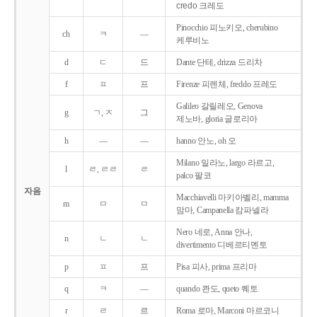
credo 크레도
Pinocchio 피노키오, cherubino
ch
ㅋ
―
케루비노
d
ㄷ
드
Dante 단테, drizza 드리차
f
ㅍ
프
Firenze 피렌체, freddo 프레도
Galileo 갈릴레오, Genova
g
ㄱ, ㅈ
그
제노바, gloria 글로리아
h
―
―
hanno 안노, oh 오
Milano 밀라노, largo 라르고,
l
ㄹ, ㄹㄹ
ㄹ
palco 팔코
자음
Macchiavelli 마키아벨리, mamma
m
ㅁ
ㅁ
맘마, Campanella 캄파넬라
Nero 네로, Anna 안나,
n
ㄴ
ㄴ
divertimento 디베르티멘토
p
ㅍ
프
Pisa 피사, prima 프리마
q
ㅋ
―
quando 콴도, queto 퀘토
r
ㄹ
르
Roma 로마, Marconi 마르코니