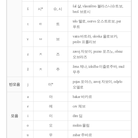
šal 샬, vlasništvo 블라스니슈트보,
š
시*
슈, 시
broš 브로시
telo 텔로, ostrvo 오스트르보, put
t
ㅌ
트
푸트
vatra 바트라, olovka 올로브카,
v
ㅂ
브
proliv 프롤리브
zavoj 자보이, pozno 포즈노, obraz
z
ㅈ
즈
오브라즈
žena 제나, izložba 이즐로주바, muž
ž
ㅈ
주
무주
pojas 포야스, zavoj 자보이, odjelo
반모음
j
이*
오델로
a
아
bakar 바카르
e
에
cev 체브
모음
i
이
dim 딤
o
오
molim 몰림
u
우
zubar 주바르