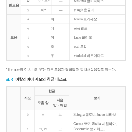
w
오ㆍ우*
―
walkirias 왈키리아스
반모음
y
이*
―
yungla 융글라
a
아
braceo 브라세오
e
에
reloj 렐로
모음
i
이
Lulio 룰리오
o
오
ocal 오칼
u
우
viudedad 비우데다드
* ll, y, ñ, w의 '이, 니, 오, 우'는 다른 모음과 결합할 때 합쳐서 1 음절로 적는다.
표 3
이탈리아어 자모와 한글 대조표
한글
자모
보기
자음
모음 앞
앞ㆍ어말
b
ㅂ
브
Bologna 볼로냐, bravo 브라보
Como 코모, Sicilia 시칠리아,
c
ㅋ, ㅊ
크
Boccaccio 보카치오,