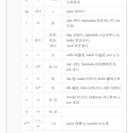
스트로프
qu
크ㅂ
ㅡ
quasi 크바시
ruka 루카, harmonika 하르모니카, mír
r
ㄹ
르
미르
르주,
řeka 르제카, námořník 나모르주니크,
ř
르ㅈ
르슈,
hořký 호르슈키,
르시
kouř 코우르시
s
ㅅ
스
sedlo 세들로, máslo 마슬로, nos 노스
šaty 샤티, Šternberk 슈테른베르크,
š
시*
슈, 시
koš 코시
t
ㅌ
트
tam 탐, matka 마트카, bolest 볼레스트
t'
티*
티
tělo 텔로, štěstí 슈테스티, obět' 오베티
vysoký 비소키, knihovna 크니호브나,
v
ㅂ
브, 프
kov 코프
w
ㅂ
브, 프
ㄱㅅ,
x**
ㄱ스
xerox 제록스, saxofón 삭소폰
ㅈ