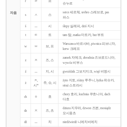
r
ㄹ
르
슈누르
serce 세르체, srebro 스레브로, pas
자음
s
ㅅ
스
파스
ś
ㅡ
시
ślepy 실레피, dziś 지시
t
ㅌ
트
tam 탐, matka 마트카, but 부트
Warszawa 바르샤바, piwnica 피브니차,
w
ㅂ
브, 프
krew 크레프
zamek 자메크, zbrodnia 즈브로드니아,
z
ㅈ
즈, 스
wywóz 비부스
ź
ㅡ
지, 시
gwoździk 그보지지크, więź 비엥시
ㅈ,
żyto 지토, różny 루주니, łyżka 위슈카,
ż
주, 슈, 시
시*
straż 스트라시
chory 호리, kuchnia 쿠흐니아, dach
ch
ㅎ
흐
다흐
dziura 지우라, dzwon 즈본, mosiądz
dz
ㅈ
즈, 츠
모시옹츠
dź
ㅡ
치
niedźwiedź 니에치비에치