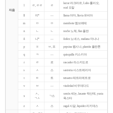
lacrar 라크라르, Lulio 룰리오,
l
ㄹ, ㄹㄹ
ㄹ
ocal 오칼
자음
ll
이*
―
llama 야마, lluvia 유비아
m
ㅁ
ㅁ
membrete 멤브레테
n
ㄴ
ㄴ
noche 노체, flan 플란
ñ
니*
―
ñoñez 뇨녜스, mañana 마냐나
p
ㅍ
ㅂ, 프
pepsina 펩시나, plantón 플란톤
q
ㅋ
―
quisquilla 키스키야
r
ㄹ
르
rascador 라스카도르
s
ㅅ
스
sastreria 사스트레리아
t
ㅌ
트
tetraetro 테트라에트로
v
ㅂ
―
viudedad 비우데다드
ㅅ,
xenón 세논, laxante 락산테, yuxta
x
ㄱ스
ㄱㅅ
육스타
z
ㅅ
스
zagal 사갈, liquidez 리키데스