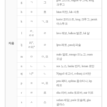
gost 고스트, dugme 두그메, krug
g
ㄱ
그
크루그
h
ㅎ
흐
hitan 히탄, šah 샤흐
korist 코리스트, krug 크루그, jastuk
k
ㅋ
ㄱ, 크
야스투크
ㄹ,
l
ㄹ
levo 레보, balkon 발콘, šal 샬
ㄹㄹ
리*,
자음
lj
ㄹ
ljeto 레토, pasulj 파술
ㄹ리*
malo 말로, mnogo 므노고, osam
m
ㅁ
ㅁ, 므
오삼
n
ㄴ
ㄴ
nos 노스, banka 반카, loman 로만
nj
니*
ㄴ
Njegoš 녜고시, svibanj 스비반
peta 페타, opština 옵슈티나, lep
p
ㅍ
ㅂ, 프
레프
r
ㄹ
르
riba 리바, torba 토르바, mir 미르
sedam 세담, posle 포슬레, glas
s
ㅅ
스
글라스