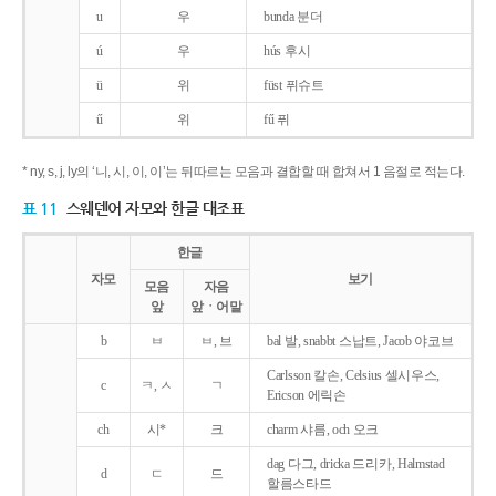
u
우
bunda 분더
ú
우
hús 후시
ü
위
füst 퓌슈트
ű
위
fű 퓌
* ny, s, j, ly의 ‘니, 시, 이, 이’는 뒤따르는 모음과 결합할 때 합쳐서 1 음절로 적는다.
표 11
스웨덴어 자모와 한글 대조표
한글
자모
보기
모음
자음
앞
앞ㆍ어말
b
ㅂ
ㅂ, 브
bal 발, snabbt 스납트, Jacob 야코브
Carlsson 칼손, Celsius 셀시우스,
c
ㅋ, ㅅ
ㄱ
Ericson 에릭손
ch
시*
크
charm 샤름, och 오크
dag 다그, dricka 드리카, Halmstad
d
ㄷ
드
할름스타드