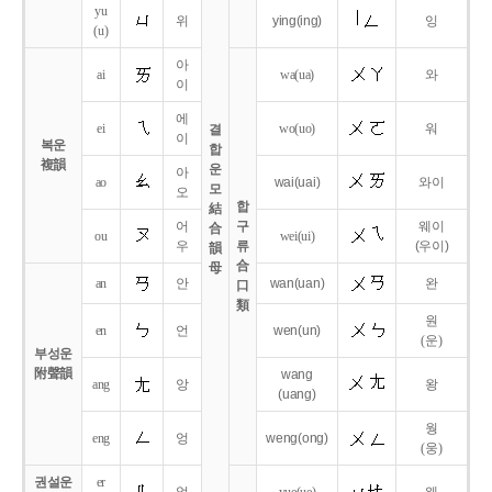
yu
위
ying
(ing)
잉
(u)
아
ai
wa
(ua)
와
이
에
ei
wo
(uo)
워
결
이
복운
합
複韻
운
아
ao
wai
(uai)
와이
모
오
합
結
어
구
웨이
合
ou
wei
(ui)
우
류
(우이)
韻
合
母
an
안
wan
(uan)
완
口
類
원
en
언
wen
(un)
(운)
부성운
附聲韻
wang
ang
앙
왕
(uang)
웡
eng
엉
weng
(ong)
(웅)
권설운
er