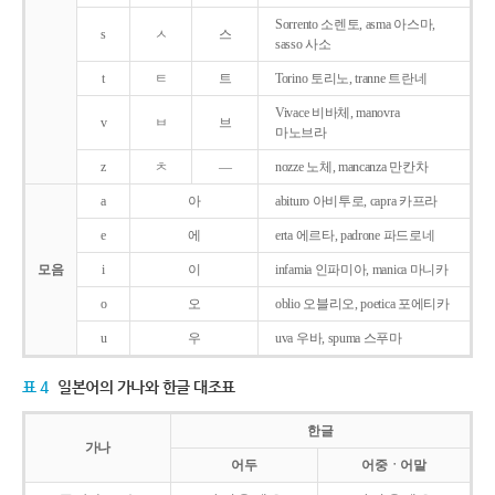
Sorrento 소렌토, asma 아스마,
s
ㅅ
스
sasso 사소
t
ㅌ
트
Torino 토리노, tranne 트란네
Vivace 비바체, manovra
v
ㅂ
브
마노브라
z
ㅊ
―
nozze 노체, mancanza 만칸차
a
아
abituro 아비투로, capra 카프라
e
에
erta 에르타, padrone 파드로네
모음
i
이
infamia 인파미아, manica 마니카
o
오
oblio 오블리오, poetica 포에티카
u
우
uva 우바, spuma 스푸마
표 4
일본어의 가나와 한글 대조표
한글
가나
어두
어중ㆍ어말