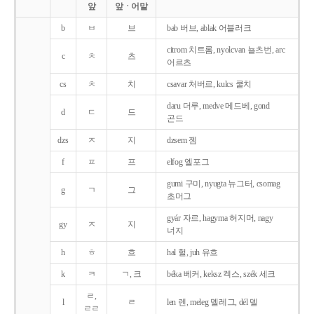
앞
앞ㆍ어말
b
ㅂ
브
bab 버브, ablak 어블러크
citrom 치트롬, nyolcvan 뇰츠번, arc
c
ㅊ
츠
어르츠
cs
ㅊ
치
csavar 처버르, kulcs 쿨치
daru 더루, medve 메드베, gond
d
ㄷ
드
곤드
dzs
ㅈ
지
dzsem 젬
f
ㅍ
프
elfog 엘포그
gumi 구미, nyugta 뉴그터, csomag
g
ㄱ
그
초머그
gyár 자르, hagyma 허지머, nagy
gy
ㅈ
지
너지
h
ㅎ
흐
hal 헐, juh 유흐
k
ㅋ
ㄱ, 크
béka 베커, keksz 켁스, szék 세크
ㄹ,
l
ㄹ
len 렌, meleg 멜레그, dél 델
ㄹㄹ