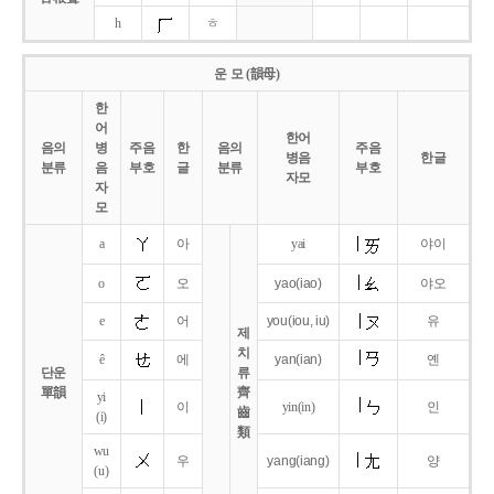
h
ㅎ
운 모 (韻母)
한
어
한어
음의
병
주음
한
음의
주음
병음
한글
분류
음
부호
글
분류
부호
자모
자
모
a
아
yai
야이
o
오
yao
(iao)
야오
e
어
you
(iou,
iu)
유
제
치
ê
에
yan
(ian)
옌
단운
류
單韻
齊
yi
이
yin(in)
인
齒
(i)
類
wu
우
yang
(iang)
양
(u)