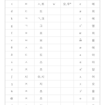
t
ㅌ
ㅅ, 트
w
오, 우*
e
에
d
ㄷ
드
ø
외
k
ㅋ
ㄱ, 크
ɛ
에
g
ㄱ
그
ɛ̃
앵
f
ㅍ
프
œ
외
v
ㅂ
브
욍
θ
ㅅ
스
æ
애
ð
ㄷ
드
a
아
s
ㅅ
스
ɑ
아
z
ㅈ
즈
ɑ̃
앙
ʃ
시
슈, 시
ʌ
어
ʒ
ㅈ
지
ɔ
오
ʦ
ㅊ
츠
ɔ̃
옹
ʣ
ㅈ
즈
o
오