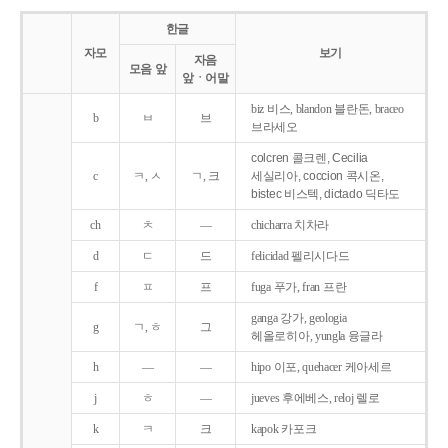
한글
자모
보기
자음
모음 앞
앞ㆍ어말
biz 비스, blandon 블란돈, braceo
b
ㅂ
브
브라세오
colcren 콜크렌, Cecilia
c
ㅋ, ㅅ
ㄱ, 크
세실리아, coccion 콕시온,
bistec 비스텍, dictado 딕타도
ch
ㅊ
―
chicharra 치차라
d
ㄷ
드
felicidad 펠리시다드
f
ㅍ
프
fuga 푸가, fran 프란
ganga 강가, geologia
g
ㄱ, ㅎ
그
헤올로히아, yungla 융글라
h
―
―
hipo 이포, quehacer 케아세르
j
ㅎ
―
jueves 후에베스, reloj 렐로
k
ㅋ
크
kapok 카포크