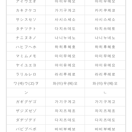
ア イ ウ エ オ
아 이 우 에 오
아 이 우 에 오
カ キ ク ケ コ
가 기 구 게 고
카 키 쿠 케 코
サ シ ス セ ソ
사 시 스 세 소
사 시 스 세 소
タ チ ツ テ ト
다 지 쓰 데 도
타 치 쓰 테 토
ナ ニ ヌ ネ ノ
나 니 누 네 노
나 니 누 네 노
ハ ヒ フ ヘ ホ
하 히 후 헤 호
하 히 후 헤 호
マ ミ ム メ モ
마 미 무 메 모
마 미 무 메 모
ヤ イ ユ エ ヨ
야 이 유 에 요
야 이 유 에 요
ラ リ ル レ ロ
라 리 루 레 로
라 리 루 레 로
ワ (ヰ) ウ (ヱ) ヲ
와 (이) 우 (에) 오
와 (이) 우 (에) 오
ン
ㄴ
ガ ギ グ ゲ ゴ
가 기 구 게 고
가 기 구 게 고
ザ ジ ズ ゼ ゾ
자 지 즈 제 조
자 지 즈 제 조
ダ ヂ ヅ デ ド
다 지 즈 데 도
다 지 즈 데 도
バ ビ ブ ベ ボ
바 비 부 베 보
바 비 부 베 보