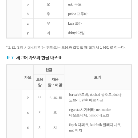
o
오
udo 우도
ó
우
próba 프루바
u
우
kula 쿨라
y
이
daktyl 닥틸
* ż, sz, rz의 '시'와 j의 '이'는 뒤따르는 모음과 결합할 때 합쳐서 1 음절로 적는다.
표 7
체코어 자모와 한글 대조표
한글
자모
보기
모음
자음
앞
앞ㆍ어말
barva 바르바, obchod 옵호트, dobrý
b
ㅂ
ㅂ, 브, 프
도브리, jeřab 예르자프
cigareta 치가레타, nemocnice
c
ㅊ
츠
네모츠니체, nemoc 네모츠
čapek 차페크, kulečnik 쿨레치니크,
č
ㅊ
치
míč 미치