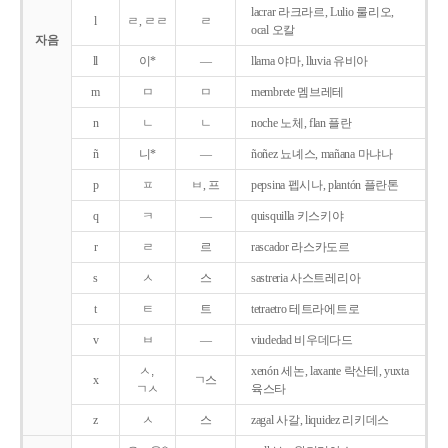
lacrar 라크라르, Lulio 룰리오,
l
ㄹ, ㄹㄹ
ㄹ
ocal 오칼
자음
ll
이*
―
llama 야마, lluvia 유비아
m
ㅁ
ㅁ
membrete 멤브레테
n
ㄴ
ㄴ
noche 노체, flan 플란
ñ
니*
―
ñoñez 뇨녜스, mañana 마냐나
p
ㅍ
ㅂ, 프
pepsina 펩시나, plantón 플란톤
q
ㅋ
―
quisquilla 키스키야
r
ㄹ
르
rascador 라스카도르
s
ㅅ
스
sastreria 사스트레리아
t
ㅌ
트
tetraetro 테트라에트로
v
ㅂ
―
viudedad 비우데다드
ㅅ,
xenón 세논, laxante 락산테, yuxta
x
ㄱ스
ㄱㅅ
육스타
z
ㅅ
스
zagal 사갈, liquidez 리키데스