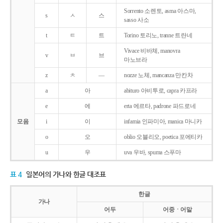
Sorrento 소렌토, asma 아스마,
s
ㅅ
스
sasso 사소
t
ㅌ
트
Torino 토리노, tranne 트란네
Vivace 비바체, manovra
v
ㅂ
브
마노브라
z
ㅊ
―
nozze 노체, mancanza 만칸차
a
아
abituro 아비투로, capra 카프라
e
에
erta 에르타, padrone 파드로네
모음
i
이
infamia 인파미아, manica 마니카
o
오
oblio 오블리오, poetica 포에티카
u
우
uva 우바, spuma 스푸마
표 4
일본어의 가나와 한글 대조표
한글
가나
어두
어중ㆍ어말