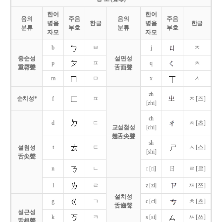
한어
한어
음의
주음
음의
주음
병음
한글
병음
한글
분류
부호
분류
부호
자모
자모
b
ㅂ
j
ㅈ
중순성
설면성
p
ㅍ
q
ㅊ
重脣聲
舌面聲
m
ㅁ
x
ㅅ
zh
순치성*
f
ㅍ
ㅈ [즈]
[zhi]
ch
d
ㄷ
ㅊ [츠]
교설첨성
[chi]
翹舌尖聲
sh
t
ㅌ
ㅅ [스]
설첨성
[shi]
舌尖聲
ㄖ
n
ㄴ
r [ri]
ㄹ [르]
l
ㄹ
z [zi]
ㅉ [쯔]
설치성
g
ㄱ
c [ci]
ㅊ [츠]
舌齒聲
설근성
k
ㅋ
s [si]
ㅆ [쓰]
舌根聲