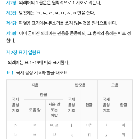
제2항
외래어의 1 음운은 원칙적으로 1 기호로 적는다.
제3항
받침에는 ‘ㄱ, ㄴ, ㄹ, ㅁ, ㅂ, ㅅ, ㅇ’만을 쓴다.
제4항
파열음 표기에는 된소리를 쓰지 않는 것을 원칙으로 한다.
제5항
이미 굳어진 외래어는 관용을 존중하되, 그 범위와 용례는 따로 정
한다.
제2장 표기 일람표
외래어는 표 1~19에 따라 표기한다.
표 1
국제 음성 기호와 한글 대조표
자음
반모음
모음
한글
국제
국제
국제
자음 앞
음성
음성
한글
음성
한글
모음 앞
또는
기호
기호
기호
어말
p
ㅍ
ㅂ, 프
j
이*
i
이
b
ㅂ
브
ɥ
위
y
위