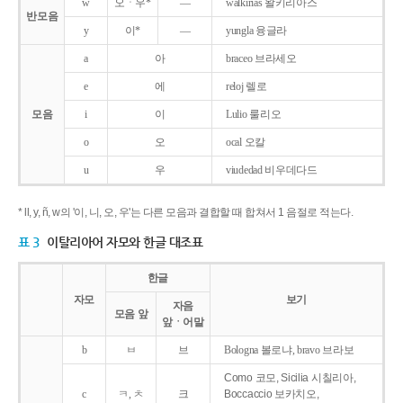
w
오ㆍ우*
―
walkirias 왈키리아스
반모음
y
이*
―
yungla 융글라
a
아
braceo 브라세오
e
에
reloj 렐로
모음
i
이
Lulio 룰리오
o
오
ocal 오칼
u
우
viudedad 비우데다드
* ll, y, ñ, w의 '이, 니, 오, 우'는 다른 모음과 결합할 때 합쳐서 1 음절로 적는다.
표 3
이탈리아어 자모와 한글 대조표
한글
자모
보기
자음
모음 앞
앞ㆍ어말
b
ㅂ
브
Bologna 볼로냐, bravo 브라보
Como 코모, Sicilia 시칠리아,
c
ㅋ, ㅊ
크
Boccaccio 보카치오,