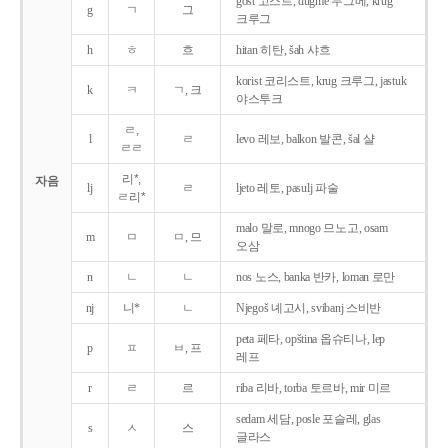
gost 고스트, dugme 두그메, krug
g
ㄱ
그
크루그
h
ㅎ
흐
hitan 히탄, šah 샤흐
korist 코리스트, krug 크루그, jastuk
k
ㅋ
ㄱ, 크
야스투크
ㄹ,
l
ㄹ
levo 레보, balkon 발콘, šal 샬
ㄹㄹ
리*,
자음
lj
ㄹ
ljeto 레토, pasulj 파술
ㄹ리*
malo 말로, mnogo 므노고, osam
m
ㅁ
ㅁ, 므
오삼
n
ㄴ
ㄴ
nos 노스, banka 반카, loman 로만
nj
니*
ㄴ
Njegoš 녜고시, svibanj 스비반
peta 페타, opština 옵슈티나, lep
p
ㅍ
ㅂ, 프
레프
r
ㄹ
르
riba 리바, torba 토르바, mir 미르
sedam 세담, posle 포슬레, glas
s
ㅅ
스
글라스