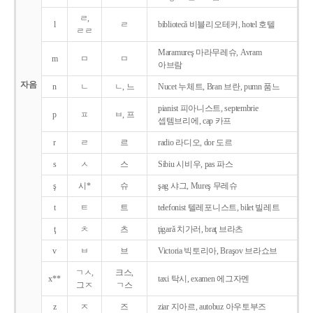
ㄹ,
l
ㄹ
bibliotecǎ 비블리오테커, hotel 호텔
ㄹㄹ
Maramureş 마라무레슈, Avram
m
ㅁ
ㅁ
아브람
자음
n
ㄴ
ㄴ, 느
Nucet 누체트, Bran 브란, pumn 품느
pianist 피아니스트, septembrie
p
ㅍ
ㅂ, 프
셉템브리에, cap 카프
r
ㄹ
르
radio 라디오, dor 도르
s
ㅅ
스
Sibiu 시비우, pas 파스
ş
시*
슈
şag 샤그, Mureş 무레슈
t
ㅌ
트
telefonist 텔레포니스트, bilet 빌레트
ţ
ㅊ
츠
ţigarǎ 치가러, braţ 브라츠
v
ㅂ
브
Victoria 빅토리아, Braşov 브라쇼브
ㄱㅅ,
크스,
x**
taxi 탁시, examen 에그자멘
그ㅈ
ㄱ스
z
ㅈ
즈
ziar 지아르, autobuz 아우토부즈