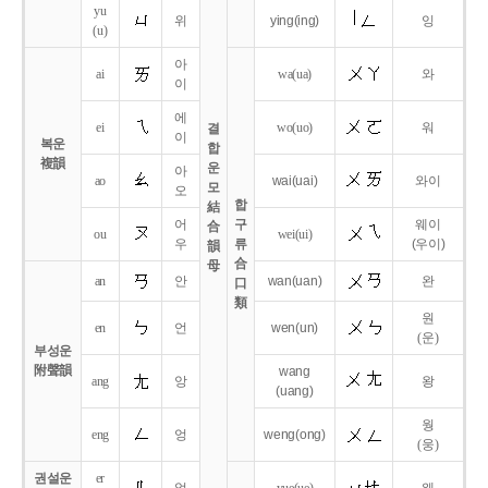
yu
위
ying
(ing)
잉
(u)
아
ai
wa
(ua)
와
이
에
ei
wo
(uo)
워
결
이
복운
합
複韻
운
아
ao
wai
(uai)
와이
모
오
합
結
어
구
웨이
合
ou
wei
(ui)
우
류
(우이)
韻
合
母
an
안
wan
(uan)
완
口
類
원
en
언
wen
(un)
(운)
부성운
附聲韻
wang
ang
앙
왕
(uang)
웡
eng
엉
weng
(ong)
(웅)
권설운
er