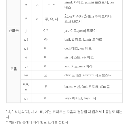
zámek 자메크, pozdní 포즈드니, bez
z
ㅈ
즈, 스
베스
Žižka 지슈카, Žvěřina 주베르지나,
ž
ㅈ
주, 슈, 시
Brož 브로시
반모음
j
이*
jaro 야로, pokoj 포코이
a, á
아
balík 발리크, komár 코마르
e, é
에
dech 데흐, léto 레토
ě
예
sěst 셰스트, věk 베크
i, í
이
kino 키노, míra 미라
모음
o,ó
오
obec 오베츠, nervózni 네르보즈니
u, ú,
우
buben 부벤, úrok 우로크, dům 둠
ů
y, ý
이
jazyk
야지크, líný 리니
* d', ň, š, t', j의 '디, 니, 시, 티, 이'는 뒤따르는 모음과 결합할 때 합쳐서 1 음절로 적는
다.
** x는 개별 용례에 따라 한글 표기를 정한다.