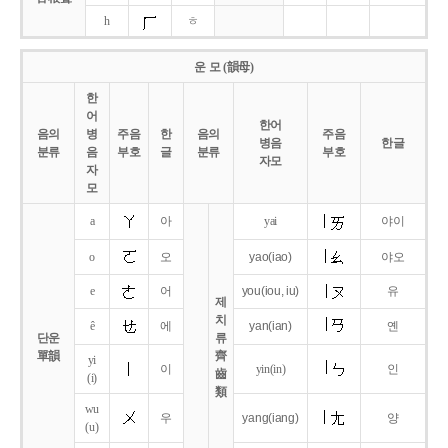
h
ㅎ
운 모 (韻母)
한
어
한어
음의
병
주음
한
음의
주음
병음
한글
분류
음
부호
글
분류
부호
자모
자
모
a
아
yai
야이
o
오
yao
(iao)
야오
e
어
you
(iou,
iu)
유
제
치
ê
에
yan
(ian)
옌
단운
류
單韻
齊
yi
이
yin(in)
인
齒
(i)
類
wu
우
yang
(iang)
양
(u)