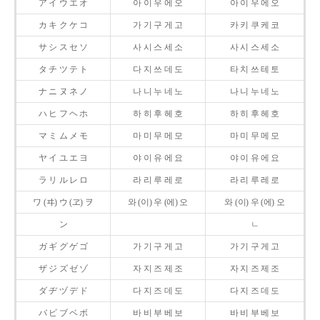
ア イ ウ エ オ
아 이 우 에 오
아 이 우 에 오
カ キ ク ケ コ
가 기 구 게 고
카 키 쿠 케 코
サ シ ス セ ソ
사 시 스 세 소
사 시 스 세 소
タ チ ツ テ ト
다 지 쓰 데 도
타 치 쓰 테 토
ナ ニ ヌ ネ ノ
나 니 누 네 노
나 니 누 네 노
ハ ヒ フ ヘ ホ
하 히 후 헤 호
하 히 후 헤 호
マ ミ ム メ モ
마 미 무 메 모
마 미 무 메 모
ヤ イ ユ エ ヨ
야 이 유 에 요
야 이 유 에 요
ラ リ ル レ ロ
라 리 루 레 로
라 리 루 레 로
ワ (ヰ) ウ (ヱ) ヲ
와 (이) 우 (에) 오
와 (이) 우 (에) 오
ン
ㄴ
ガ ギ グ ゲ ゴ
가 기 구 게 고
가 기 구 게 고
ザ ジ ズ ゼ ゾ
자 지 즈 제 조
자 지 즈 제 조
ダ ヂ ヅ デ ド
다 지 즈 데 도
다 지 즈 데 도
バ ビ ブ ベ ボ
바 비 부 베 보
바 비 부 베 보