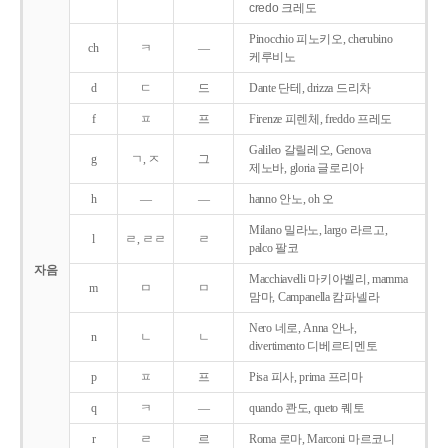
credo 크레도
Pinocchio 피노키오, cherubino
ch
ㅋ
―
케루비노
d
ㄷ
드
Dante 단테, drizza 드리차
f
ㅍ
프
Firenze 피렌체, freddo 프레도
Galileo 갈릴레오, Genova
g
ㄱ, ㅈ
그
제노바, gloria 글로리아
h
―
―
hanno 안노, oh 오
Milano 밀라노, largo 라르고,
l
ㄹ, ㄹㄹ
ㄹ
palco 팔코
자음
Macchiavelli 마키아벨리, mamma
m
ㅁ
ㅁ
맘마, Campanella 캄파넬라
Nero 네로, Anna 안나,
n
ㄴ
ㄴ
divertimento 디베르티멘토
p
ㅍ
프
Pisa 피사, prima 프리마
q
ㅋ
―
quando 콴도, queto 퀘토
r
ㄹ
르
Roma 로마, Marconi 마르코니