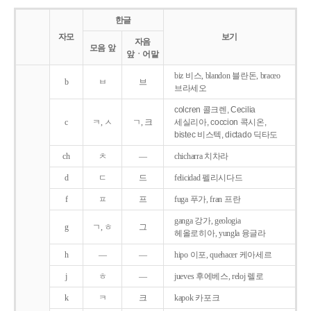
한글
자모
보기
자음
모음 앞
앞ㆍ어말
biz 비스, blandon 블란돈, braceo
b
ㅂ
브
브라세오
colcren 콜크렌, Cecilia
c
ㅋ, ㅅ
ㄱ, 크
세실리아, coccion 콕시온,
bistec 비스텍, dictado 딕타도
ch
ㅊ
―
chicharra 치차라
d
ㄷ
드
felicidad 펠리시다드
f
ㅍ
프
fuga 푸가, fran 프란
ganga 강가, geologia
g
ㄱ, ㅎ
그
헤올로히아, yungla 융글라
h
―
―
hipo 이포, quehacer 케아세르
j
ㅎ
―
jueves 후에베스, reloj 렐로
k
ㅋ
크
kapok 카포크