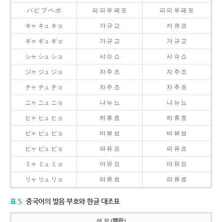
パ ピ プ ペ ポ
파 피 푸 페 포
파 피 푸 페 포
キャ キュ キョ
갸 규 교
캬 큐 쿄
ギャ ギュ ギョ
갸 규 교
갸 규 교
シャ シュ ショ
샤 슈 쇼
샤 슈 쇼
ジャ ジュ ジョ
자 주 조
자 주 조
チャ チュ チョ
자 주 조
차 추 초
ニャ ニュ ニョ
냐 뉴 뇨
냐 뉴 뇨
ヒャ ヒュ ヒョ
햐 휴 효
햐 휴 효
ビャ ビュ ビョ
뱌 뷰 뵤
뱌 뷰 뵤
ピャ ピュ ピョ
퍄 퓨 표
퍄 퓨 표
ミャ ミュ ミョ
먀 뮤 묘
먀 뮤 묘
リャ リュ リョ
랴 류 료
랴 류 료
표 5
중국어의 발음 부호와 한글 대조표
성 모 (聲母)