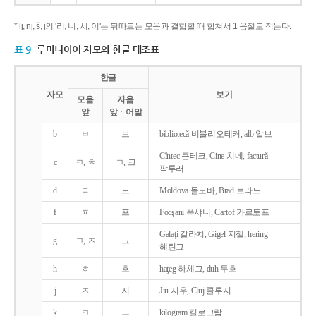
* lj, nj, š, j의 '리, 니, 시, 이'는 뒤따르는 모음과 결합할 때 합쳐서 1 음절로 적는다.
표 9
루마니아어 자모와 한글 대조표
한글
자모
보기
모음
자음
앞
앞ㆍ어말
b
ㅂ
브
bibliotecǎ 비블리오테커, alb 알브
Cîntec 큰테크, Cine 치네, facturǎ
c
ㅋ, ㅊ
ㄱ, 크
팍투러
d
ㄷ
드
Moldova 몰도바, Brad 브라드
f
ㅍ
프
Focşani 폭샤니, Cartof 카르토프
Galaţi 갈라치, Gigel 지젤, hering
g
ㄱ, ㅈ
그
헤린그
h
ㅎ
흐
haţeg 하체그, duh 두흐
j
ㅈ
지
Jiu 지우, Cluj 클루지
k
ㅋ
ㅡ
kilogram 킬로그람