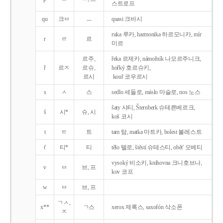
스트로프
qu
크ㅂ
ㅡ
quasi 크바시
ruka 루카, harmonika 하르모니카, mír
r
ㄹ
르
미르
르주,
řeka 르제카, námořník 나모르주니크,
ř
르ㅈ
르슈,
hořký 호르슈키,
르시
kouř 코우르시
s
ㅅ
스
sedlo 세들로, máslo 마슬로, nos 노스
šaty 샤티, Šternberk 슈테른베르크,
š
시*
슈, 시
koš 코시
t
ㅌ
트
tam 탐, matka 마트카, bolest 볼레스트
t'
티*
티
tělo 텔로, štěstí 슈테스티, obět' 오베티
vysoký 비소키, knihovna 크니호브나,
v
ㅂ
브, 프
kov 코프
w
ㅂ
브, 프
ㄱㅅ,
x**
ㄱ스
xerox 제록스, saxofón 삭소폰
ㅈ