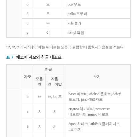
o
오
udo 우도
ó
우
próba 프루바
u
우
kula 쿨라
y
이
daktyl 닥틸
* ż, sz, rz의 '시'와 j의 '이'는 뒤따르는 모음과 결합할 때 합쳐서 1 음절로 적는다.
표 7
체코어 자모와 한글 대조표
한글
자모
보기
모음
자음
앞
앞ㆍ어말
barva 바르바, obchod 옵호트, dobrý
b
ㅂ
ㅂ, 브, 프
도브리, jeřab 예르자프
cigareta 치가레타, nemocnice
c
ㅊ
츠
네모츠니체, nemoc 네모츠
čapek 차페크, kulečnik 쿨레치니크,
č
ㅊ
치
míč 미치