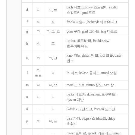
dach 다흐, zdrowy 즈드로비, słodki
d
ㄷ
드, 트
스워트키, pod 포트
f
ㅍ
프
fasola 파솔라, befsztyk 베프슈티크
g
ㄱ
ㄱ, 그, 크
góra 구라, grad 그라트, targ 타르크
herbata 헤르바타, Hrubieszów
h
ㅎ
흐
흐루비에슈프
kino 키노, daktyl 닥틸, król 크룰, bank
k
ㅋ
ㄱ, 크
반크
ㄹ,
l
ㄹ
lis 리스, kolano 콜라노, motyl 모틸
ㄹㄹ
m
ㅁ
ㅁ, 므
most 모스트, zimno 짐노, sam 삼
nerka 네르카, dokument 도쿠멘트,
n
ㄴ
ㄴ
dywan 디반
ń
ㅡ
ㄴ
Gdańsk 그단스크, Poznań 포즈난
para 파라, Słupsk 스웁스크, chłop
p
ㅍ
ㅂ, 프
흐워프
rower 로베르, garnek 가르네크, sznur