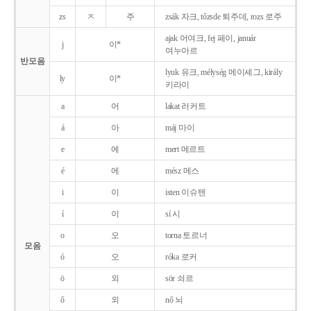
zs
ㅈ
주
zsák 자크, tőzsde 퇴주데, rozs 로주
ajak 어여크, fej 페이, január
j
이*
여누아르
반모음
lyuk 유크, mélység 메이셰그, király
ly
이*
키라이
a
어
lakat 러커트
á
아
máj 마이
e
에
mert 메르트
é
에
mész 메스
i
이
isten 이슈텐
í
이
sí 시
o
오
torna 토르너
모음
ó
오
róka 로커
ö
외
sör 쇠르
ő
외
nő 뇌