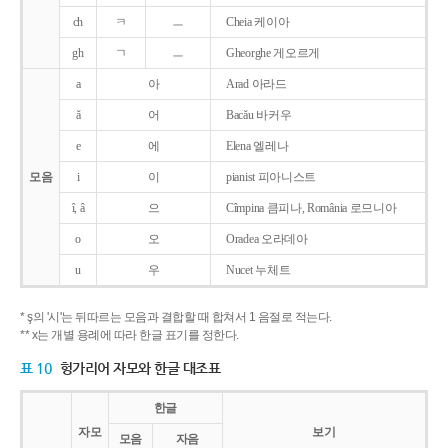
ch
ㅋ
ㅡ
Cheia 케이아
gh
ㄱ
ㅡ
Gheorghe 게오르게
a
아
Arad 아라드
ǎ
어
Bacǎu 바커우
e
에
Elena 엘레나
모음
i
이
pianist 피아니스트
î, â
으
Cîmpina 큼피나, România 로므니아
o
오
Oradea 오라데아
u
우
Nucet 누체트
* ş의 '시'는 뒤따르는 모음과 결합할 때 합쳐서 1 음절로 적는다.
** x는 개별 용례에 따라 한글 표기를 정한다.
표 10
헝가리어 자모와 한글 대조표
한글
자모
보기
모음
자음