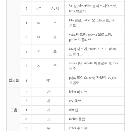
šal 샬, vlasništvo 블라스니슈트보,
š
시*
슈, 시
broš 브로시
telo 텔로, ostrvo 오스트르보, put
t
ㅌ
트
푸트
vatra 바트라, olovka 올로브카,
v
ㅂ
브
proliv 프롤리브
zavoj 자보이, pozno 포즈노, obraz
z
ㅈ
즈
오브라즈
žena 제나, izložba 이즐로주바, muž
ž
ㅈ
주
무주
pojas 포야스, zavoj 자보이, odjelo
반모음
j
이*
오델로
a
아
bakar 바카르
e
에
cev 체브
모음
i
이
dim 딤
o
오
molim 몰림
u
우
zubar 주바르