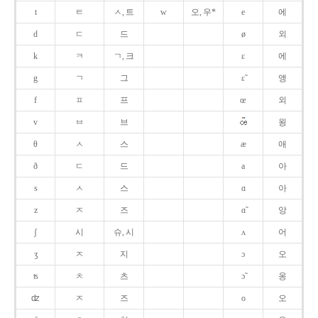
t
ㅌ
ㅅ, 트
w
오, 우*
e
에
d
ㄷ
드
ø
외
k
ㅋ
ㄱ, 크
ɛ
에
g
ㄱ
그
ɛ̃
앵
f
ㅍ
프
œ
외
v
ㅂ
브
욍
θ
ㅅ
스
æ
애
ð
ㄷ
드
a
아
s
ㅅ
스
ɑ
아
z
ㅈ
즈
ɑ̃
앙
ʃ
시
슈, 시
ʌ
어
ʒ
ㅈ
지
ɔ
오
ʦ
ㅊ
츠
ɔ̃
옹
ʣ
ㅈ
즈
o
오