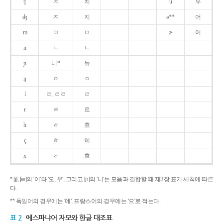
ʧ
ㅊ
치
u
우
ʤ
ㅈ
지
ə**
어
m
ㅁ
ㅁ
ɚ
어
n
ㄴ
ㄴ
ɲ
니*
뉴
ŋ
ㅇ
ㅇ
l
ㄹ, ㄹㄹ
ㄹ
r
ㄹ
르
h
ㅎ
흐
ç
ㅎ
히
x
ㅎ
흐
* [j], [w]의 '이'와 '오, 우', 그리고 [ɲ]의 '니'는 모음과 결합할 때 제3장 표기 세칙에 따른
다.
** 독일어의 경우에는 '에', 프랑스어의 경우에는 '으'로 적는다.
표 2
에스파냐어 자모와 한글 대조표