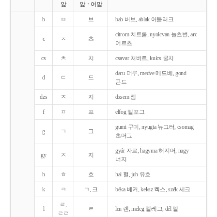
앞
앞ㆍ어말
b
ㅂ
브
bab 버브, ablak 어블러크
citrom 치트롬, nyolcvan 뇰츠번, arc
c
ㅊ
츠
어르츠
cs
ㅊ
치
csavar 처버르, kulcs 쿨치
daru 더루, medve 메드베, gond
d
ㄷ
드
곤드
dzs
ㅈ
지
dzsem 젬
f
ㅍ
프
elfog 엘포그
gumi 구미, nyugta 뉴그터, csomag
g
ㄱ
그
초머그
gyár 자르, hagyma 허지머, nagy
gy
ㅈ
지
너지
h
ㅎ
흐
hal 헐, juh 유흐
k
ㅋ
ㄱ, 크
béka 베커, keksz 켁스, szék 세크
ㄹ,
l
ㄹ
len 렌, meleg 멜레그, dél 델
ㄹㄹ