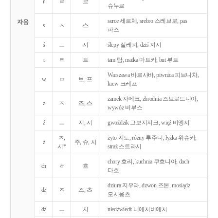
r
ㄹ
르
슈누르
serce 세르체, srebro 스레브로, pas
자음
s
ㅅ
스
파스
ś
ㅡ
시
ślepy 실레피, dziś 지시
t
ㅌ
트
tam 탐, matka 마트카, but 부트
Warszawa 바르샤바, piwnica 피브니차,
w
ㅂ
브, 프
krew 크레프
zamek 자메크, zbrodnia 즈브로드니아,
z
ㅈ
즈, 스
wywóz 비부스
ź
ㅡ
지, 시
gwoździk 그보지지크, więź 비엥시
ㅈ,
żyto 지토, różny 루주니, łyżka 위슈카,
ż
주, 슈, 시
시*
straż 스트라시
chory 호리, kuchnia 쿠흐니아, dach
ch
ㅎ
흐
다흐
dziura 지우라, dzwon 즈본, mosiądz
dz
ㅈ
즈, 츠
모시옹츠
dź
ㅡ
치
niedźwiedź 니에치비에치