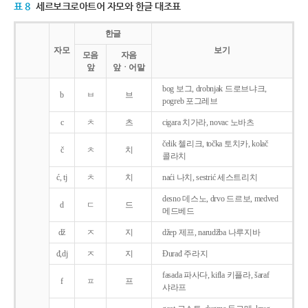
표 8
세르보크로아트어 자모와 한글 대조표
한글
자모
보기
모음
자음
앞
앞ㆍ어말
bog 보그, drobnjak 드로브냐크,
b
ㅂ
브
pogreb 포그레브
c
ㅊ
츠
cigara 치가라, novac 노바츠
čelik 첼리크, točka 토치카, kolač
č
ㅊ
치
콜라치
ć, tj
ㅊ
치
naći 나치, sestrić 세스트리치
desno 데스노, drvo 드르보, medved
d
ㄷ
드
메드베드
dž
ㅈ
지
džep 제프, narudžba 나루지바
đ,dj
ㅈ
지
Ðurađ 주라지
fasada 파사다, kifla 키플라, šaraf
f
ㅍ
프
샤라프