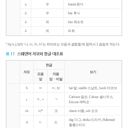
u
우
bunda 분더
ú
우
hús 후시
ü
위
füst 퓌슈트
ű
위
fű 퓌
* ny, s, j, ly의 ‘니, 시, 이, 이’는 뒤따르는 모음과 결합할 때 합쳐서 1 음절로 적는다.
표 11
스웨덴어 자모와 한글 대조표
한글
자모
보기
모음
자음
앞
앞ㆍ어말
b
ㅂ
ㅂ, 브
bal 발, snabbt 스납트, Jacob 야코브
Carlsson 칼손, Celsius 셀시우스,
c
ㅋ, ㅅ
ㄱ
Ericson 에릭손
ch
시*
크
charm 샤름, och 오크
dag 다그, dricka 드리카, Halmstad
d
ㄷ
드
할름스타드