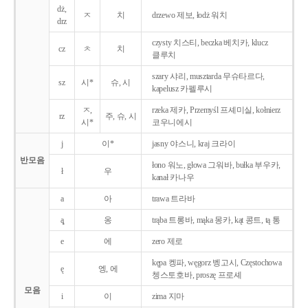
dż,
ㅈ
치
drzewo 제보, łodż 워치
drz
czysty 치스티, beczka 베치카, klucz
cz
ㅊ
치
클루치
szary 샤리, musztarda 무슈타르다,
sz
시*
슈, 시
kapelusz 카펠루시
ㅈ,
rzeka 제카, Przemyśl 프셰미실, kołnierz
rz
주, 슈, 시
시*
코우니에시
j
이*
jasny 야스니, kraj 크라이
반모음
łono 워노, głowa 그워바, bułka 부우카,
ł
우
kanał 카나우
a
아
trawa 트라바
ą̨
옹
trąba 트롱바, mąka 몽카, kąt 콩트, tą 통
e
에
zero 제로
kępa 켕파, węgorz 벵고시, Częstochowa
ę
엥, 에
쳉스토호바, proszę 프로셰
모음
i
이
zima 지마