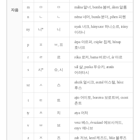
m
ㅁ
ㅁ
málna 말너, bomba 봄버, álom 알롬
자음
n
ㄴ
ㄴ
néma 네머, bunda 분더, pihen 피헨
nyak 녀크, hányszor 하니소르, irány
ny
니*
니
이라니
árpa 아르퍼, csipke 칩케, hónap
p
ㅍ
ㅂ, 프
호너프
r
ㄹ
르
róka 로커, barna 버르너, ár 아르
sál 샬, puska 푸슈카, aratás
s
시*
슈, 시
어러타시
alszik 얼시크, asztal 어스털, húsz
sz
ㅅ
스
후스
ajto 어이토, borotva 보로트버, csont
t
ㅌ
트
촌트
ty
ㅊ
치
atya 어처
vesz 베스, évszázad 에브사저드,
v
ㅂ
브
enyv 에니브
z
ㅈ
즈
zab 저브, kezd 케즈드, blúz 블루즈