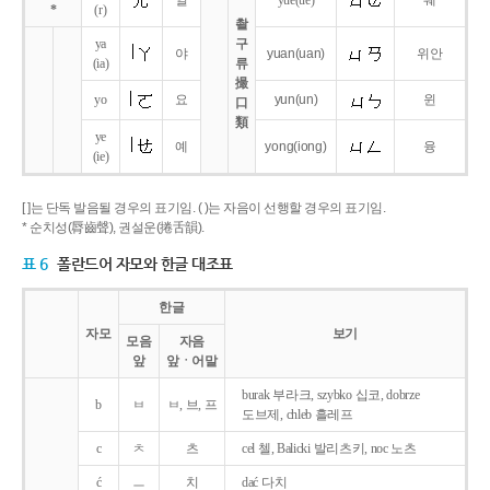
얼
yue
(ue)
웨
*
(r)
촬
ya
구
야
yuan
(uan)
위안
(ia)
류
撮
yo
요
yun
(un)
윈
口
類
ye
예
yong
(iong)
융
(ie)
[ ]는 단독 발음될 경우의 표기임. ( )는 자음이 선행할 경우의 표기임.
* 순치성(脣齒聲), 권설운(捲舌韻).
표 6
폴란드어 자모와 한글 대조표
한글
자모
보기
모음
자음
앞
앞ㆍ어말
burak 부라크, szybko 십코, dobrze
b
ㅂ
ㅂ, 브, 프
도브제, chleb 흘레프
c
ㅊ
츠
cel 첼, Balicki 발리츠키, noc 노츠
ć
ㅡ
치
dać 다치