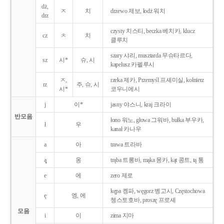
dż,
ㅈ
치
drzewo 제보, łodż 워치
drz
czysty 치스티, beczka 베치카, klucz
cz
ㅊ
치
클루치
szary 샤리, musztarda 무슈타르다,
sz
시*
슈, 시
kapelusz 카펠루시
ㅈ,
rzeka 제카, Przemyśl 프셰미실, kołnierz
rz
주, 슈, 시
시*
코우니에시
j
이*
jasny 야스니, kraj 크라이
반모음
łono 워노, głowa 그워바, bułka 부우카,
ł
우
kanał 카나우
a
아
trawa 트라바
ą̨
옹
trąba 트롱바, mąka 몽카, kąt 콩트, tą 통
e
에
zero 제로
kępa 켕파, węgorz 벵고시, Częstochowa
ę
엥, 에
쳉스토호바, proszę 프로셰
모음
i
이
zima 지마