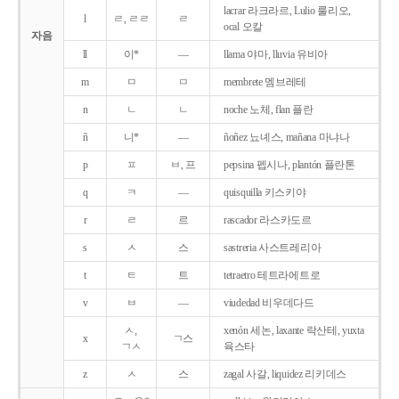
lacrar 라크라르, Lulio 룰리오,
l
ㄹ, ㄹㄹ
ㄹ
ocal 오칼
자음
ll
이*
―
llama 야마, lluvia 유비아
m
ㅁ
ㅁ
membrete 멤브레테
n
ㄴ
ㄴ
noche 노체, flan 플란
ñ
니*
―
ñoñez 뇨녜스, mañana 마냐나
p
ㅍ
ㅂ, 프
pepsina 펩시나, plantón 플란톤
q
ㅋ
―
quisquilla 키스키야
r
ㄹ
르
rascador 라스카도르
s
ㅅ
스
sastreria 사스트레리아
t
ㅌ
트
tetraetro 테트라에트로
v
ㅂ
―
viudedad 비우데다드
ㅅ,
xenón 세논, laxante 락산테, yuxta
x
ㄱ스
ㄱㅅ
육스타
z
ㅅ
스
zagal 사갈, liquidez 리키데스