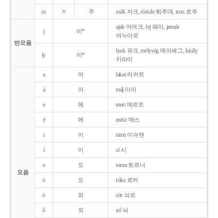
zs
ㅈ
주
zsák 자크, tőzsde 퇴주데, rozs 로주
ajak 어여크, fej 페이, január
j
이*
여누아르
반모음
lyuk 유크, mélység 메이셰그, király
ly
이*
키라이
a
어
lakat 러커트
á
아
máj 마이
e
에
mert 메르트
é
에
mész 메스
i
이
isten 이슈텐
í
이
sí 시
o
오
torna 토르너
모음
ó
오
róka 로커
ö
외
sör 쇠르
ő
외
nő 뇌