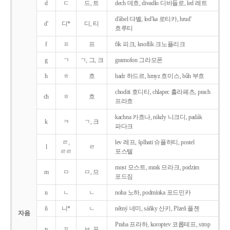
d
ㄷ
드, 트
dech 데흐, divadlo 디바들로, led 레트
d'ábel 댜벨, lod'ka 로티카, hrud'
d'
디*
디, 티
흐루티
f
ㅍ
프
fík 피크, knoflík 크노플리크
g
ㄱ
ㄱ, 그, 크
gramofon 그라모폰
h
ㅎ
흐
hadr 하드르, hmyz 흐미스, bůh 부흐
choditi 호디티, chlapec 흘라페츠, prach
ch
ㅎ
흐
프라흐
kachna 카흐나, nikdy 니크디, padák
k
ㅋ
ㄱ, 크
파다크
ㄹ,
lev 레프, šplhati 슈플하티, postel
l
ㄹ
ㄹㄹ
포스텔
most 모스트, mrak 므라크, podzim
m
ㅁ
ㅁ, 므
포드짐
n
ㄴ
ㄴ
noha 노하, podmínka 포드민카
ň
니*
ㄴ
němý 네미, sáňky 산키, Plzeň 플젠
자음
Praha 프라하, koroptev 코롭테프, strop
p
ㅍ
ㅂ, 프