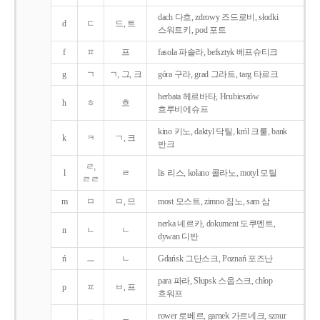
dach 다흐, zdrowy 즈드로비, słodki
d
ㄷ
드, 트
스워트키, pod 포트
f
ㅍ
프
fasola 파솔라, befsztyk 베프슈티크
g
ㄱ
ㄱ, 그, 크
góra 구라, grad 그라트, targ 타르크
herbata 헤르바타, Hrubieszów
h
ㅎ
흐
흐루비에슈프
kino 키노, daktyl 닥틸, król 크룰, bank
k
ㅋ
ㄱ, 크
반크
ㄹ,
l
ㄹ
lis 리스, kolano 콜라노, motyl 모틸
ㄹㄹ
m
ㅁ
ㅁ, 므
most 모스트, zimno 짐노, sam 삼
nerka 네르카, dokument 도쿠멘트,
n
ㄴ
ㄴ
dywan 디반
ń
ㅡ
ㄴ
Gdańsk 그단스크, Poznań 포즈난
para 파라, Słupsk 스웁스크, chłop
p
ㅍ
ㅂ, 프
흐워프
rower 로베르, garnek 가르네크, sznur