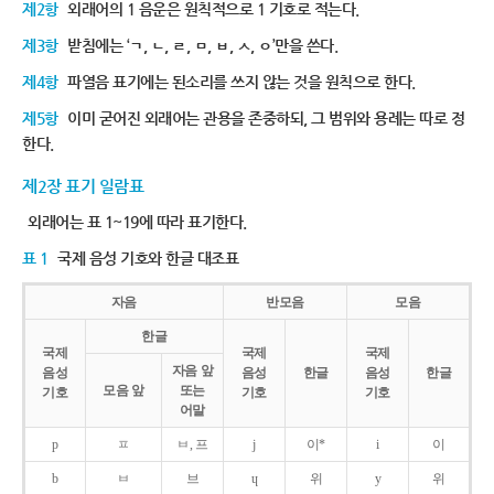
제2항
외래어의 1 음운은 원칙적으로 1 기호로 적는다.
제3항
받침에는 ‘ㄱ, ㄴ, ㄹ, ㅁ, ㅂ, ㅅ, ㅇ’만을 쓴다.
제4항
파열음 표기에는 된소리를 쓰지 않는 것을 원칙으로 한다.
제5항
이미 굳어진 외래어는 관용을 존중하되, 그 범위와 용례는 따로 정
한다.
제2장 표기 일람표
외래어는 표 1~19에 따라 표기한다.
표 1
국제 음성 기호와 한글 대조표
자음
반모음
모음
한글
국제
국제
국제
자음 앞
음성
음성
한글
음성
한글
모음 앞
또는
기호
기호
기호
어말
p
ㅍ
ㅂ, 프
j
이*
i
이
b
ㅂ
브
ɥ
위
y
위