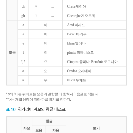
ch
ㅋ
ㅡ
Cheia 케이아
gh
ㄱ
ㅡ
Gheorghe 게오르게
a
아
Arad 아라드
ǎ
어
Bacǎu 바커우
e
에
Elena 엘레나
모음
i
이
pianist 피아니스트
î, â
으
Cîmpina 큼피나, România 로므니아
o
오
Oradea 오라데아
u
우
Nucet 누체트
* ş의 '시'는 뒤따르는 모음과 결합할 때 합쳐서 1 음절로 적는다.
** x는 개별 용례에 따라 한글 표기를 정한다.
표 10
헝가리어 자모와 한글 대조표
한글
자모
보기
모음
자음