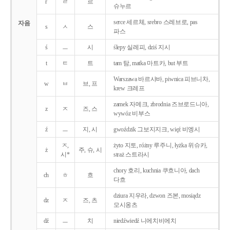
r
ㄹ
르
슈누르
serce 세르체, srebro 스레브로, pas
자음
s
ㅅ
스
파스
ś
ㅡ
시
ślepy 실레피, dziś 지시
t
ㅌ
트
tam 탐, matka 마트카, but 부트
Warszawa 바르샤바, piwnica 피브니차,
w
ㅂ
브, 프
krew 크레프
zamek 자메크, zbrodnia 즈브로드니아,
z
ㅈ
즈, 스
wywóz 비부스
ź
ㅡ
지, 시
gwoździk 그보지지크, więź 비엥시
ㅈ,
żyto 지토, różny 루주니, łyżka 위슈카,
ż
주, 슈, 시
시*
straż 스트라시
chory 호리, kuchnia 쿠흐니아, dach
ch
ㅎ
흐
다흐
dziura 지우라, dzwon 즈본, mosiądz
dz
ㅈ
즈, 츠
모시옹츠
dź
ㅡ
치
niedźwiedź 니에치비에치