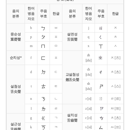
한어
한어
음의
주음
음의
주음
병음
한글
병음
한글
분류
부호
분류
부호
자모
자모
b
ㅂ
j
ㅈ
중순성
설면성
p
ㅍ
q
ㅊ
重脣聲
舌面聲
m
ㅁ
x
ㅅ
zh
순치성*
f
ㅍ
ㅈ [즈]
[zhi]
ch
d
ㄷ
ㅊ [츠]
교설첨성
[chi]
翹舌尖聲
sh
t
ㅌ
ㅅ [스]
설첨성
[shi]
舌尖聲
ㄖ
n
ㄴ
r [ri]
ㄹ [르]
l
ㄹ
z [zi]
ㅉ [쯔]
설치성
g
ㄱ
c [ci]
ㅊ [츠]
舌齒聲
설근성
k
ㅋ
s [si]
ㅆ [쓰]
舌根聲