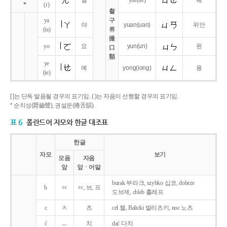
얼
yue
(ue)
웨
*
(r)
촬
ya
구
야
yuan
(uan)
위안
(ia)
류
撮
yo
요
yun
(un)
윈
口
類
ye
예
yong
(iong)
융
(ie)
[ ]는 단독 발음될 경우의 표기임. ( )는 자음이 선행할 경우의 표기임.
* 순치성(脣齒聲), 권설운(捲舌韻).
표 6
폴란드어 자모와 한글 대조표
한글
자모
보기
모음
자음
앞
앞ㆍ어말
burak 부라크, szybko 십코, dobrze
b
ㅂ
ㅂ, 브, 프
도브제, chleb 흘레프
c
ㅊ
츠
cel 첼, Balicki 발리츠키, noc 노츠
ć
ㅡ
치
dać 다치