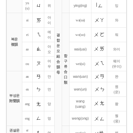
yu
위
ying
(ing)
잉
(u)
아
ai
wa
(ua)
와
이
에
ei
wo
(uo)
워
결
이
복운
합
複韻
운
아
ao
wai
(uai)
와이
모
오
합
結
어
구
웨이
合
ou
wei
(ui)
우
류
(우이)
韻
合
母
an
안
wan
(uan)
완
口
類
원
en
언
wen
(un)
(운)
부성운
附聲韻
wang
ang
앙
왕
(uang)
웡
eng
엉
weng
(ong)
(웅)
권설운
er