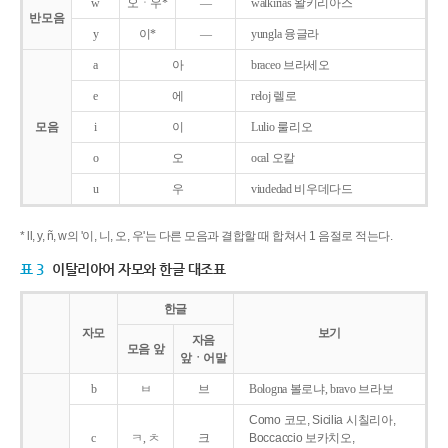
w
오ㆍ우*
―
walkirias 왈키리아스
반모음
y
이*
―
yungla 융글라
a
아
braceo 브라세오
e
에
reloj 렐로
모음
i
이
Lulio 룰리오
o
오
ocal 오칼
u
우
viudedad 비우데다드
* ll, y, ñ, w의 '이, 니, 오, 우'는 다른 모음과 결합할 때 합쳐서 1 음절로 적는다.
표 3
이탈리아어 자모와 한글 대조표
한글
자모
보기
자음
모음 앞
앞ㆍ어말
b
ㅂ
브
Bologna 볼로냐, bravo 브라보
Como 코모, Sicilia 시칠리아,
c
ㅋ, ㅊ
크
Boccaccio 보카치오,