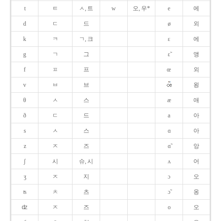
t
ㅌ
ㅅ, 트
w
오, 우*
e
에
d
ㄷ
드
ø
외
k
ㅋ
ㄱ, 크
ɛ
에
g
ㄱ
그
ɛ̃
앵
f
ㅍ
프
œ
외
v
ㅂ
브
욍
θ
ㅅ
스
æ
애
ð
ㄷ
드
a
아
s
ㅅ
스
ɑ
아
z
ㅈ
즈
ɑ̃
앙
ʃ
시
슈, 시
ʌ
어
ʒ
ㅈ
지
ɔ
오
ʦ
ㅊ
츠
ɔ̃
옹
ʣ
ㅈ
즈
o
오