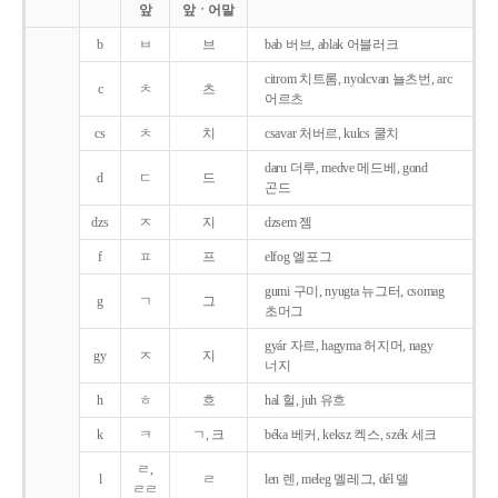
앞
앞ㆍ어말
b
ㅂ
브
bab 버브, ablak 어블러크
citrom 치트롬, nyolcvan 뇰츠번, arc
c
ㅊ
츠
어르츠
cs
ㅊ
치
csavar 처버르, kulcs 쿨치
daru 더루, medve 메드베, gond
d
ㄷ
드
곤드
dzs
ㅈ
지
dzsem 젬
f
ㅍ
프
elfog 엘포그
gumi 구미, nyugta 뉴그터, csomag
g
ㄱ
그
초머그
gyár 자르, hagyma 허지머, nagy
gy
ㅈ
지
너지
h
ㅎ
흐
hal 헐, juh 유흐
k
ㅋ
ㄱ, 크
béka 베커, keksz 켁스, szék 세크
ㄹ,
l
ㄹ
len 렌, meleg 멜레그, dél 델
ㄹㄹ