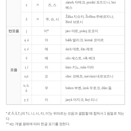
zámek 자메크, pozdní 포즈드니, bez
z
ㅈ
즈, 스
베스
Žižka 지슈카, Žvěřina 주베르지나,
ž
ㅈ
주, 슈, 시
Brož 브로시
반모음
j
이*
jaro 야로, pokoj 포코이
a, á
아
balík 발리크, komár 코마르
e, é
에
dech 데흐, léto 레토
ě
예
sěst 셰스트, věk 베크
i, í
이
kino 키노, míra 미라
모음
o,ó
오
obec 오베츠, nervózni 네르보즈니
u, ú,
우
buben 부벤, úrok 우로크, dům 둠
ů
y, ý
이
jazyk
야지크, líný 리니
* d', ň, š, t', j의 '디, 니, 시, 티, 이'는 뒤따르는 모음과 결합할 때 합쳐서 1 음절로 적는
다.
** x는 개별 용례에 따라 한글 표기를 정한다.