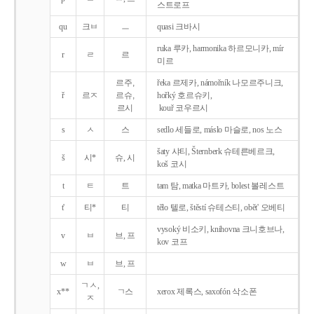
스트로프
qu
크ㅂ
ㅡ
quasi 크바시
ruka 루카, harmonika 하르모니카, mír
r
ㄹ
르
미르
르주,
řeka 르제카, námořník 나모르주니크,
ř
르ㅈ
르슈,
hořký 호르슈키,
르시
kouř 코우르시
s
ㅅ
스
sedlo 세들로, máslo 마슬로, nos 노스
šaty 샤티, Šternberk 슈테른베르크,
š
시*
슈, 시
koš 코시
t
ㅌ
트
tam 탐, matka 마트카, bolest 볼레스트
t'
티*
티
tělo 텔로, štěstí 슈테스티, obět' 오베티
vysoký 비소키, knihovna 크니호브나,
v
ㅂ
브, 프
kov 코프
w
ㅂ
브, 프
ㄱㅅ,
x**
ㄱ스
xerox 제록스, saxofón 삭소폰
ㅈ