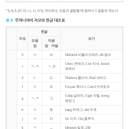
* lj, nj, š, j의 '리, 니, 시, 이'는 뒤따르는 모음과 결합할 때 합쳐서 1 음절로 적는다.
표 9
루마니아어 자모와 한글 대조표
한글
자모
보기
모음
자음
앞
앞ㆍ어말
b
ㅂ
브
bibliotecǎ 비블리오테커, alb 알브
Cîntec 큰테크, Cine 치네, facturǎ
c
ㅋ, ㅊ
ㄱ, 크
팍투러
d
ㄷ
드
Moldova 몰도바, Brad 브라드
f
ㅍ
프
Focşani 폭샤니, Cartof 카르토프
Galaţi 갈라치, Gigel 지젤, hering
g
ㄱ, ㅈ
그
헤린그
h
ㅎ
흐
haţeg 하체그, duh 두흐
j
ㅈ
지
Jiu 지우, Cluj 클루지
k
ㅋ
ㅡ
kilogram 킬로그람