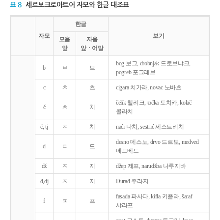
표 8
세르보크로아트어 자모와 한글 대조표
한글
자모
보기
모음
자음
앞
앞ㆍ어말
bog 보그, drobnjak 드로브냐크,
b
ㅂ
브
pogreb 포그레브
c
ㅊ
츠
cigara 치가라, novac 노바츠
čelik 첼리크, točka 토치카, kolač
č
ㅊ
치
콜라치
ć, tj
ㅊ
치
naći 나치, sestrić 세스트리치
desno 데스노, drvo 드르보, medved
d
ㄷ
드
메드베드
dž
ㅈ
지
džep 제프, narudžba 나루지바
đ,dj
ㅈ
지
Ðurađ 주라지
fasada 파사다, kifla 키플라, šaraf
f
ㅍ
프
샤라프