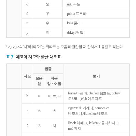
o
오
udo 우도
ó
우
próba 프루바
u
우
kula 쿨라
y
이
daktyl 닥틸
* ż, sz, rz의 '시'와 j의 '이'는 뒤따르는 모음과 결합할 때 합쳐서 1 음절로 적는다.
표 7
체코어 자모와 한글 대조표
한글
자모
보기
모음
자음
앞
앞ㆍ어말
barva 바르바, obchod 옵호트, dobrý
b
ㅂ
ㅂ, 브, 프
도브리, jeřab 예르자프
cigareta 치가레타, nemocnice
c
ㅊ
츠
네모츠니체, nemoc 네모츠
čapek 차페크, kulečnik 쿨레치니크,
č
ㅊ
치
míč 미치