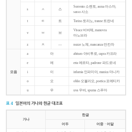
Sorrento 소렌토, asma 아스마,
s
ㅅ
스
sasso 사소
t
ㅌ
트
Torino 토리노, tranne 트란네
Vivace 비바체, manovra
v
ㅂ
브
마노브라
z
ㅊ
―
nozze 노체, mancanza 만칸차
a
아
abituro 아비투로, capra 카프라
e
에
erta 에르타, padrone 파드로네
모음
i
이
infamia 인파미아, manica 마니카
o
오
oblio 오블리오, poetica 포에티카
u
우
uva 우바, spuma 스푸마
표 4
일본어의 가나와 한글 대조표
한글
가나
어두
어중ㆍ어말