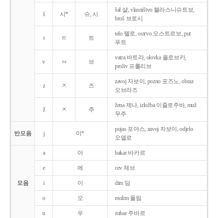
šal 샬, vlasništvo 블라스니슈트보,
š
시*
슈, 시
broš 브로시
telo 텔로, ostrvo 오스트르보, put
t
ㅌ
트
푸트
vatra 바트라, olovka 올로브카,
v
ㅂ
브
proliv 프롤리브
zavoj 자보이, pozno 포즈노, obraz
z
ㅈ
즈
오브라즈
žena 제나, izložba 이즐로주바, muž
ž
ㅈ
주
무주
pojas 포야스, zavoj 자보이, odjelo
반모음
j
이*
오델로
a
아
bakar 바카르
e
에
cev 체브
모음
i
이
dim 딤
o
오
molim 몰림
u
우
zubar 주바르