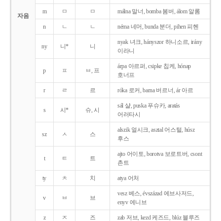
m
ㅁ
ㅁ
málna 말너, bomba 봄버, álom 알롬
자음
n
ㄴ
ㄴ
néma 네머, bunda 분더, pihen 피헨
nyak 녀크, hányszor 하니소르, irány
ny
니*
니
이라니
árpa 아르퍼, csipke 칩케, hónap
p
ㅍ
ㅂ, 프
호너프
r
ㄹ
르
róka 로커, barna 버르너, ár 아르
sál 샬, puska 푸슈카, aratás
s
시*
슈, 시
어러타시
alszik 얼시크, asztal 어스털, húsz
sz
ㅅ
스
후스
ajto 어이토, borotva 보로트버, csont
t
ㅌ
트
촌트
ty
ㅊ
치
atya 어처
vesz 베스, évszázad 에브사저드,
v
ㅂ
브
enyv 에니브
z
ㅈ
즈
zab 저브, kezd 케즈드, blúz 블루즈