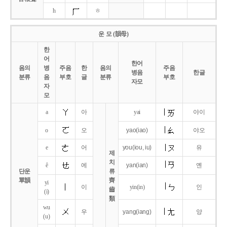
h
ㅎ
운 모 (韻母)
한
어
한어
음의
병
주음
한
음의
주음
병음
한글
분류
음
부호
글
분류
부호
자모
자
모
a
아
yai
야이
o
오
yao
(iao)
야오
e
어
you
(iou,
iu)
유
제
치
ê
에
yan
(ian)
옌
단운
류
單韻
齊
yi
이
yin(in)
인
齒
(i)
類
wu
우
yang
(iang)
양
(u)