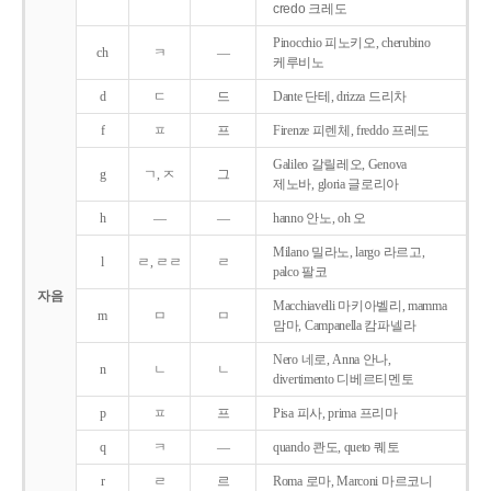
credo 크레도
Pinocchio 피노키오, cherubino
ch
ㅋ
―
케루비노
d
ㄷ
드
Dante 단테, drizza 드리차
f
ㅍ
프
Firenze 피렌체, freddo 프레도
Galileo 갈릴레오, Genova
g
ㄱ, ㅈ
그
제노바, gloria 글로리아
h
―
―
hanno 안노, oh 오
Milano 밀라노, largo 라르고,
l
ㄹ, ㄹㄹ
ㄹ
palco 팔코
자음
Macchiavelli 마키아벨리, mamma
m
ㅁ
ㅁ
맘마, Campanella 캄파넬라
Nero 네로, Anna 안나,
n
ㄴ
ㄴ
divertimento 디베르티멘토
p
ㅍ
프
Pisa 피사, prima 프리마
q
ㅋ
―
quando 콴도, queto 퀘토
r
ㄹ
르
Roma 로마, Marconi 마르코니