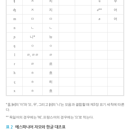
ʧ
ㅊ
치
u
우
ʤ
ㅈ
지
ə**
어
m
ㅁ
ㅁ
ɚ
어
n
ㄴ
ㄴ
ɲ
니*
뉴
ŋ
ㅇ
ㅇ
l
ㄹ, ㄹㄹ
ㄹ
r
ㄹ
르
h
ㅎ
흐
ç
ㅎ
히
x
ㅎ
흐
* [j], [w]의 '이'와 '오, 우', 그리고 [ɲ]의 '니'는 모음과 결합할 때 제3장 표기 세칙에 따른
다.
** 독일어의 경우에는 '에', 프랑스어의 경우에는 '으'로 적는다.
표 2
에스파냐어 자모와 한글 대조표