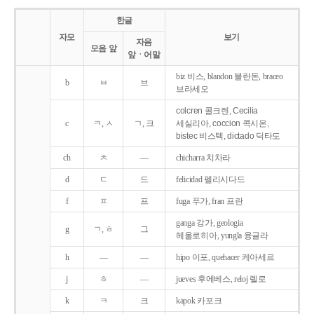
한글
자모
보기
자음
모음 앞
앞ㆍ어말
biz 비스, blandon 블란돈, braceo
b
ㅂ
브
브라세오
colcren 콜크렌, Cecilia
c
ㅋ, ㅅ
ㄱ, 크
세실리아, coccion 콕시온,
bistec 비스텍, dictado 딕타도
ch
ㅊ
―
chicharra 치차라
d
ㄷ
드
felicidad 펠리시다드
f
ㅍ
프
fuga 푸가, fran 프란
ganga 강가, geologia
g
ㄱ, ㅎ
그
헤올로히아, yungla 융글라
h
―
―
hipo 이포, quehacer 케아세르
j
ㅎ
―
jueves 후에베스, reloj 렐로
k
ㅋ
크
kapok 카포크