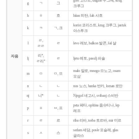
gost 고스트, dugme 두그메, krug
g
ㄱ
그
크루그
h
ㅎ
흐
hitan 히탄, šah 샤흐
korist 코리스트, krug 크루그, jastuk
k
ㅋ
ㄱ, 크
야스투크
ㄹ,
l
ㄹ
levo 레보, balkon 발콘, šal 샬
ㄹㄹ
리*,
자음
lj
ㄹ
ljeto 레토, pasulj 파술
ㄹ리*
malo 말로, mnogo 므노고, osam
m
ㅁ
ㅁ, 므
오삼
n
ㄴ
ㄴ
nos 노스, banka 반카, loman 로만
nj
니*
ㄴ
Njegoš 녜고시, svibanj 스비반
peta 페타, opština 옵슈티나, lep
p
ㅍ
ㅂ, 프
레프
r
ㄹ
르
riba 리바, torba 토르바, mir 미르
sedam 세담, posle 포슬레, glas
s
ㅅ
스
글라스