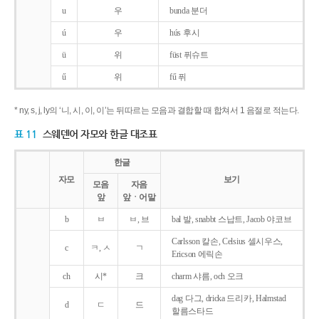
u
우
bunda 분더
ú
우
hús 후시
ü
위
füst 퓌슈트
ű
위
fű 퓌
* ny, s, j, ly의 ‘니, 시, 이, 이’는 뒤따르는 모음과 결합할 때 합쳐서 1 음절로 적는다.
표 11
스웨덴어 자모와 한글 대조표
한글
자모
보기
모음
자음
앞
앞ㆍ어말
b
ㅂ
ㅂ, 브
bal 발, snabbt 스납트, Jacob 야코브
Carlsson 칼손, Celsius 셀시우스,
c
ㅋ, ㅅ
ㄱ
Ericson 에릭손
ch
시*
크
charm 샤름, och 오크
dag 다그, dricka 드리카, Halmstad
d
ㄷ
드
할름스타드