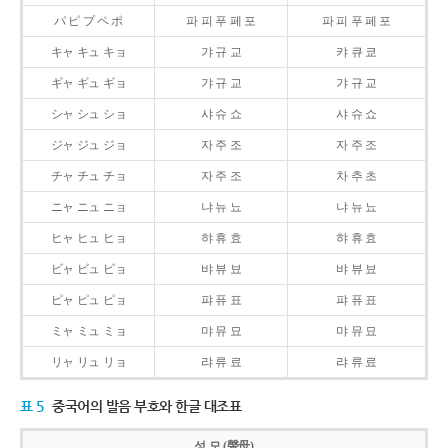
パ ピ プ ペ ポ
파 피 푸 페 포
파 피 푸 페 포
キャ キュ キョ
갸 규 교
캬 큐 쿄
ギャ ギュ ギョ
갸 규 교
갸 규 교
シャ シュ ショ
샤 슈 쇼
샤 슈 쇼
ジャ ジュ ジョ
자 주 조
자 주 조
チャ チュ チョ
자 주 조
차 추 초
ニャ ニュ ニョ
냐 뉴 뇨
냐 뉴 뇨
ヒャ ヒュ ヒョ
햐 휴 효
햐 휴 효
ビャ ビュ ビョ
뱌 뷰 뵤
뱌 뷰 뵤
ピャ ピュ ピョ
퍄 퓨 표
퍄 퓨 표
ミャ ミュ ミョ
먀 뮤 묘
먀 뮤 묘
リャ リュ リョ
랴 류 료
랴 류 료
표 5
중국어의 발음 부호와 한글 대조표
성 모 (聲母)