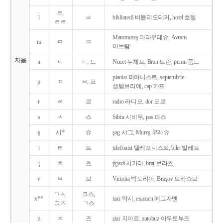
ㄹ,
l
ㄹ
bibliotecǎ 비블리오테커, hotel 호텔
ㄹㄹ
Maramureş 마라무레슈, Avram
m
ㅁ
ㅁ
아브람
자음
n
ㄴ
ㄴ, 느
Nucet 누체트, Bran 브란, pumn 품느
pianist 피아니스트, septembrie
p
ㅍ
ㅂ, 프
셉템브리에, cap 카프
r
ㄹ
르
radio 라디오, dor 도르
s
ㅅ
스
Sibiu 시비우, pas 파스
ş
시*
슈
şag 샤그, Mureş 무레슈
t
ㅌ
트
telefonist 텔레포니스트, bilet 빌레트
ţ
ㅊ
츠
ţigarǎ 치가러, braţ 브라츠
v
ㅂ
브
Victoria 빅토리아, Braşov 브라쇼브
ㄱㅅ,
크스,
x**
taxi 탁시, examen 에그자멘
그ㅈ
ㄱ스
z
ㅈ
즈
ziar 지아르, autobuz 아우토부즈