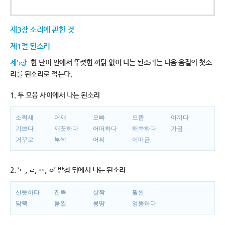
제3장 소리에 관한 것
제1절 된소리
제5항
한 단어 안에서 뚜렷한 까닭 없이 나는 된소리는 다음 음절의 첫소
리를 된소리로 적는다.
1. 두 모음 사이에서 나는 된소리
소쩍새
어깨
오빠
으뜸
아끼다
기쁘다
깨끗하다
어떠하다
해쓱하다
가끔
거꾸로
부썩
어찌
이따금
2. ‘ㄴ, ㄹ, ㅁ, ㅇ’ 받침 뒤에서 나는 된소리
산뜻하다
잔뜩
살짝
훨씬
담뿍
움찔
몽땅
엉뚱하다