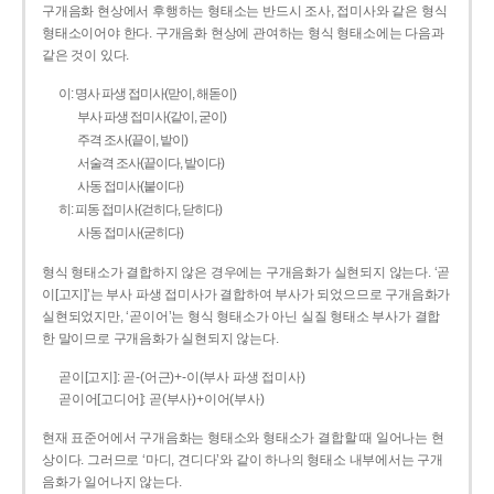
구개음화 현상에서 후행하는 형태소는 반드시 조사, 접미사와 같은 형식
형태소이어야 한다. 구개음화 현상에 관여하는 형식 형태소에는 다음과
같은 것이 있다.
이: 명사 파생 접미사(맏이, 해돋이)
부사 파생 접미사(같이, 굳이)
주격 조사(끝이, 밭이)
서술격 조사(끝이다, 밭이다)
사동 접미사(붙이다)
히: 피동 접미사(걷히다, 닫히다)
사동 접미사(굳히다)
형식 형태소가 결합하지 않은 경우에는 구개음화가 실현되지 않는다. ‘곧
이[고지]’는 부사 파생 접미사가 결합하여 부사가 되었으므로 구개음화가
실현되었지만, ‘곧이어’는 형식 형태소가 아닌 실질 형태소 부사가 결합
한 말이므로 구개음화가 실현되지 않는다.
곧이[고지]: 곧-­(어근)+­-이(부사 파생 접미사)
곧이어[고디어]: 곧(부사)+이어(부사)
현재 표준어에서 구개음화는 형태소와 형태소가 결합할 때 일어나는 현
상이다. 그러므로 ‘마디, 견디다’와 같이 하나의 형태소 내부에서는 구개
음화가 일어나지 않는다.