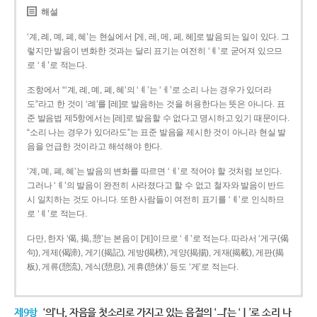
해설
‘계, 례, 몌, 폐, 혜’는 현실에서 [게, 레, 메, 페, 헤]로 발음되는 일이 있다. 그
렇지만 발음이 변화한 것과는 달리 표기는 여전히 ‘ㅖ’로 굳어져 있으므
로 ‘ㅖ’로 적는다.
조항에서 “‘계, 례, 몌, 폐, 혜’의 ‘ㅖ’는 ‘ㅔ’로 소리 나는 경우가 있더라
도”라고 한 것이 ‘례’를 [레]로 발음하는 것을 허용한다는 뜻은 아니다. 표
준 발음법 제5항에서는 [레]로 발음할 수 없다고 명시하고 있기 때문이다.
“소리 나는 경우가 있더라도”는 표준 발음을 제시한 것이 아니라 현실 발
음을 언급한 것이라고 해석해야 한다.
‘계, 몌, 폐, 혜’는 발음의 변화를 따르면 ‘ㅔ’로 적어야 할 것처럼 보인다.
그러나 ‘ㅖ’의 발음이 완전히 사라졌다고 할 수 없고 철자와 발음이 반드
시 일치하는 것도 아니다. 또한 사람들이 여전히 표기를 ‘ㅖ’로 인식하므
로 ‘ㅖ’로 적는다.
다만, 한자 ‘偈, 揭, 憩’는 본음이 [게]이므로 ‘ㅔ’로 적는다. 따라서 ‘게구(偈
句), 게제(偈諦), 게기(揭記), 게방(揭榜), 게양(揭揚), 게재(揭載), 게판(揭
板), 게류(憩流), 게식(憩息), 게휴(憩休)’ 등도 ‘게’로 적는다.
제9항
‘의’나, 자음을 첫소리로 가지고 있는 음절의 ‘ㅢ’는 ‘ㅣ’로 소리 나