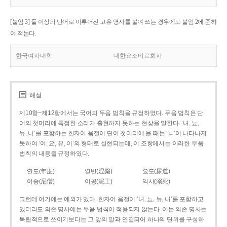
[붙임 3] 둘 이상의 단어로 이루어진 고유 명사를 붙여 쓰는 경우에도 붙임 2에 준하
여 적는다.
한국여자대학
대한요소비료회사
해설
제10항~제12항에서는 국어의 두음 법칙을 규정하였다. 두음 법칙은 단
어의 첫머리에 특정한 소리가 출현하지 못하는 현상을 말한다. ‘녀, 뇨,
뉴, 니’를 포함하는 한자어 음절이 단어 첫머리에 올 때는 ‘ㄴ’이 나타나지
못하여 ‘여, 요, 유, 이’의 형태로 실현되는데, 이 조항에서는 이러한 두음
법칙의 내용을 규정하였다.
연도(年度)
열반(涅槃)
요도(尿道)
이승(尼僧)
이공(泥工)
익사(溺死)
그런데 여기에는 예외가 있다. 한자어 음절이 ‘녀, 뇨, 뉴, 니’를 포함하고
있더라도 의존 명사에는 두음 법칙이 적용되지 않는다. 이는 의존 명사는
독립적으로 쓰이기보다는 그 앞의 말과 연결되어 하나의 단위를 구성하