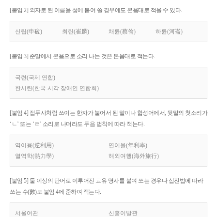
[붙임 2] 외자로 된 이름을 성에 붙여 쓸 경우에도 본음대로 적을 수 있다.
신립(申砬)
최린(崔麟)
채륜(蔡倫)
하륜(河崙)
[붙임 3] 준말에서 본음으로 소리 나는 것은 본음대로 적는다.
국련(국제 연합)
한시련(한국 시각 장애인 연합회)
[붙임 4] 접두사처럼 쓰이는 한자가 붙어서 된 말이나 합성어에서, 뒷말의 첫소리가
‘ㄴ’ 또는 ‘ㄹ’ 소리로 나더라도 두음 법칙에 따라 적는다.
역이용(逆利用)
연이율(年利率)
열역학(熱力學)
해외여행(海外旅行)
[붙임 5] 둘 이상의 단어로 이루어진 고유 명사를 붙여 쓰는 경우나 십진법에 따라
쓰는 수(數)도 붙임 4에 준하여 적는다.
서울여관
신흥이발관