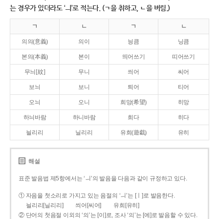
는 경우가 있더라도 ‘ㅢ’로 적는다. (ㄱ을 취하고, ㄴ을 버림.)
ㄱ
ㄴ
ㄱ
ㄴ
의의(意義)
의이
닁큼
닝큼
본의(本義)
본이
띄어쓰기
띠어쓰기
무늬[紋]
무니
씌어
씨어
보늬
보니
틔어
티어
오늬
오니
희망(希望)
히망
하늬바람
하니바람
희다
히다
늴리리
닐리리
유희(遊戱)
유히
해설
표준 발음법 제5항에서는 ‘ㅢ’의 발음을 다음과 같이 규정하고 있다.
① 자음을 첫소리로 가지고 있는 음절의 ‘ㅢ’는 [ㅣ]로 발음한다.
늴리리[닐리리]
씌어[씨어]
유희[유히]
② 단어의 첫음절 이외의 ‘의’는 [이]로, 조사 ‘의’는 [에]로 발음할 수 있다.