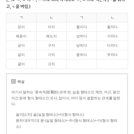
고, ㄴ을 버림.)
ㄱ
ㄴ
ㄱ
ㄴ
맏이
마지
핥이다
할치다
해돋이
해도지
걷히다
거치다
굳이
구지
닫히다
다치다
같이
가치
묻히다
무치다
끝이
끄치
해설
여기서 말하는 ‘종속적(從屬的) 관계’란, 실질 형태소인 체언, 어근, 용언
어간 등에 형식 형태소인 조사, 접미사, 어미 등이 결합하는 관계를 말한
다.
솥이[소치]: 솥(실질 형태소)+이(형식 형태소)
묻히다[무치다]: 묻­-(실질 형태소)+­-히­-(형식 형태소)+-다(형식 형태
소)