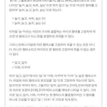
‘늙-’은 그 활용형이 환경에 따라 [늘거], [늘꼬], [늑찌], [능는] 등으로 소리
나지만 ‘늘거, 늘꼬, 늑찌, 능는’으로 적지 않고 ‘늙-’으로 어간의 형태를 고
정하여 ‘늙어, 늙고, 늙지, 늙는’으로 적는다.
늘거, 늘꼬, 늑찌, 능는 (×)
늙어, 늙고, 늙지, 늙는 (○)
이처럼 ‘늙-­’이라는 어간과 거기에 결합하는 어미의 형태를 고정하여 적
으면 각 형태소가 지닌 뜻을 분명하게 파악할 수 있다.
그러나 언제나 어법에 따라 형태소를 고정하여 적을 수 있는 것은 아니
다. 하나의 형태소라고 하더라도 한 형태로 고정하여 적을 수 없는 경우
가 있다.
덥고, 덥지
더워, 더우며
위의 ‘덥고, 덥지’에서의 ‘덥-­’과 ‘더워, 더우며’의 ‘더우-­’는 같은 형태소이
다. 어법에 따라 형태소의 본모양을 ‘덥-­’으로 고정하여 적는다면 ‘덥어,
덥으며’로 적어야 한다. 그렇지만 ‘덥어, 덥으며’는 [더버], [더브며]로 읽히
게 되므로 표준어 [더워], [더우며]의 소리를 제대로 나타낼 수 없다. 그러
므로 ‘덥고, 덥지, 더워, 더우며’는 한 형태소의 활용형이지만 그 형태를
하나로 고정할 수 없고 ‘덥-’, ‘더우-’ 두 가지로 적게 된다.