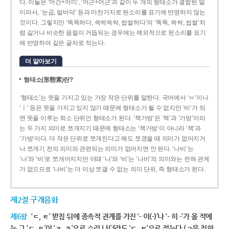
다. 이들은 ‘어간+어미’, ‘어근+어근’과 같이 두 개의 형태소가 결합된 말
이라서, ‘눈곱, 발바닥’ 등과 마찬가지로 된소리를 표기에 반영하지 않는
것이다. 그렇지만 ‘똑똑하다, 쓱싹쓱싹, 쌉쌀하다’의 ‘똑똑, 쓱싹, 쌉쌀’처
럼 같거나 비슷한 음절이 거듭되는 경우에는 예외적으로 된소리를 표기
에 반영하여 같은 글자로 적는다.
더 알아보기
형태소(形態素)란?
‘형태소’는 뜻을 가지고 있는 가장 작은 단위를 말한다. 국어에서 ‘ㅂ’이나
‘ㅣ’ 등은 뜻을 가지고 있지 않기 때문에 형태소가 될 수 없지만 ‘비’가 되
면 뜻을 이루는 최소 단위인 형태소가 된다. ‘책가방’은 ‘책’과 ‘가방’이라
는 두 가지 의미로 쪼개지기 때문에 형태소는 ‘책가방’이 아니라 ‘책’과
‘가방’이다. 더 작은 단위로 쪼개진다고 해도 쪼갰을 때 의미가 없어지거
나 쪼개기 전의 의미와 관련되는 의미가 없어지면 안 된다. ‘나비’는
‘나’와 ‘비’로 쪼개어지지만 이때 ‘나’와 ‘비’는 ‘나비’의 의미와는 전혀 관계
가 없으므로 ‘나비’는 더 이상 쪼갤 수 없는 의미 단위, 즉 형태소가 된다.
제2절 구개음화
제6항
‘ㄷ, ㅌ’ 받침 뒤에 종속적 관계를 가진 ‘- 이(-)’나 ‘- 히 -’가 올 적에
는 그 ‘ㄷ, ㅌ’이 ‘ㅈ, ㅊ’으로 소리 나더라도 ‘ㄷ, ㅌ’으로 적는다.(ㄱ을 취하