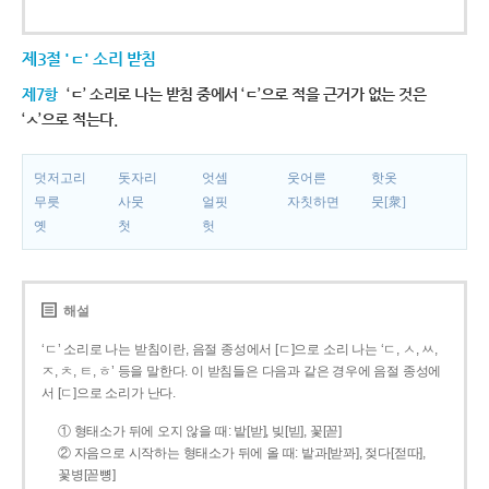
제3절 'ㄷ' 소리 받침
제7항
‘ㄷ’ 소리로 나는 받침 중에서 ‘ㄷ’으로 적을 근거가 없는 것은
‘ㅅ’으로 적는다.
덧저고리
돗자리
엇셈
웃어른
핫옷
무릇
사뭇
얼핏
자칫하면
뭇[衆]
옛
첫
헛
해설
‘ㄷ’ 소리로 나는 받침이란, 음절 종성에서 [ㄷ]으로 소리 나는 ‘ㄷ, ㅅ, ㅆ,
ㅈ, ㅊ, ㅌ, ㅎ’ 등을 말한다. 이 받침들은 다음과 같은 경우에 음절 종성에
서 [ㄷ]으로 소리가 난다.
① 형태소가 뒤에 오지 않을 때: 밭[받], 빚[빋], 꽃[꼳]
② 자음으로 시작하는 형태소가 뒤에 올 때: 밭과[받꽈], 젖다[젇따],
꽃병[꼳뼝]