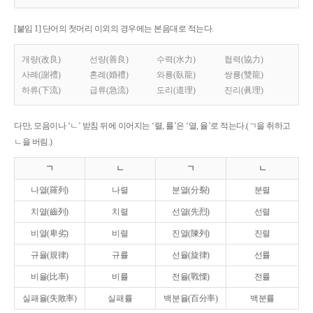
[붙임 1] 단어의 첫머리 이외의 경우에는 본음대로 적는다.
개량(改良)
선량(善良)
수력(水力)
협력(協力)
사례(謝禮)
혼례(婚禮)
와룡(臥龍)
쌍룡(雙龍)
하류(下流)
급류(急流)
도리(道理)
진리(眞理)
다만, 모음이나 ‘ㄴ’ 받침 뒤에 이어지는 ‘렬, 률’은 ‘열, 율’로 적는다.(ㄱ을 취하고
ㄴ을 버림.)
ㄱ
ㄴ
ㄱ
ㄴ
나열(羅列)
나렬
분열(分裂)
분렬
치열(齒列)
치렬
선열(先烈)
선렬
비열(卑劣)
비렬
진열(陳列)
진렬
규율(規律)
규률
선율(旋律)
선률
비율(比率)
비률
전율(戰慄)
전률
실패율(失敗率)
실패률
백분율(百分率)
백분률