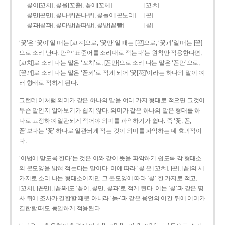
……………
꽃이[꼬치], 꽃을[꼬츨], 꽃에[꼬체]
[꼬ㅊ]
…
꽃만[꼰만], 꽃나무[꼰나무], 꽃놀이[꼰노리]
[꼰]
………
꽃과[꼳꽈], 꽃다발[꼳따발], 꽃밭[꼳빧]
[꼳]
‘꽃’은 ‘꽃이’일 때는 [꼬ㅊ]으로, ‘꽃만’일 때는 [꼰]으로, ‘꽃과’일 때는 [꼳]
으로 소리 난다. 만약 ‘표준어를 소리대로 적는다’는 원칙만 적용한다면,
[꼬치]로 소리 나는 말은 ‘꼬치’로, [꼰만]으로 소리 나는 말은 ‘꼰만’으로,
[꼳꽈]로 소리 나는 말은 ‘꼳꽈’로 적게 되어 ‘꽃[花]’이라는 하나의 말이 여
러 형태로 적히게 된다.
그런데 이처럼 의미가 같은 하나의 말을 여러 가지 형태로 적으면 그것이
무슨 말인지 알아보기가 쉽지 않다. 의미가 같은 하나의 말은 형태를 하
나로 고정하여 일관되게 적어야 의미를 파악하기가 쉽다. 즉 ‘꽃, 꼰,
꼳’보다는 ‘꽃’ 하나로 일관되게 적는 것이 의미를 파악하는 데 효과적이
다.
‘어법에 맞도록 한다’는 것은 이와 같이 뜻을 파악하기 쉽도록 각 형태소
의 본모양을 밝혀 적는다는 말이다. 이에 따라 ‘꽃’은 [꼬ㅊ], [꼰], [꼳]의 세
가지로 소리 나는 형태소이지만 그 본모양에 따라 ‘꽃’ 한 가지로 적고,
[꼬치], [꼰만], [꼳꽈]도 ‘꽃이, 꽃만, 꽃과’로 적게 된다. 이는 ‘꽃’과 같은 명
사 뒤에 조사가 결합할 때뿐 아니라 ‘늙-’과 같은 용언의 어간 뒤에 어미가
결합할 때도 동일하게 적용된다.