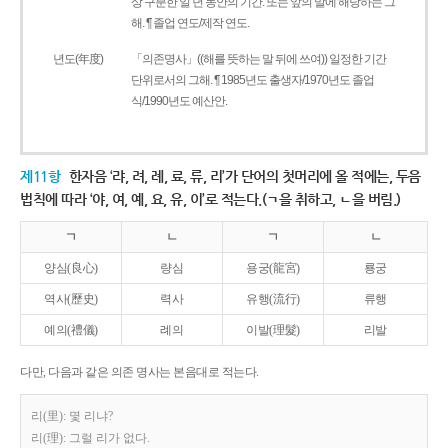
상 구분한 일 년 동안의 기간. 또는 앞의 말에 해당하는 그
해. ¶ 졸업 연도/제작 연도.
년도(年度)
「의존명사」((해를 뜻하는 말 뒤에 쓰여)) 일정한 기간
단위로서의 그해. ¶ 1985년도 출생자/1970년도 졸업
식/1990년도 예산안.
제11항
한자음 ‘랴, 려, 례, 료, 류, 리’가 단어의 첫머리에 올 적에는, 두음
법칙에 따라 ‘야, 여, 예, 요, 유, 이’로 적는다.(ㄱ을 취하고, ㄴ을 버림.)
ㄱ
ㄴ
ㄱ
ㄴ
양심(良心)
량심
용궁(龍宮)
룡궁
역사(歷史)
력사
유행(流行)
류행
예의(禮儀)
례의
이발(理髮)
리발
다만, 다음과 같은 의존 명사는 본음대로 적는다.
리(里): 몇 리냐?
리(理): 그럴 리가 없다.