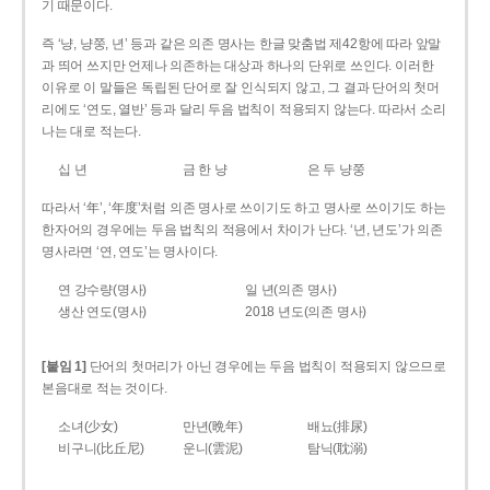
기 때문이다.
즉 ‘냥, 냥쭝, 년’ 등과 같은 의존 명사는 한글 맞춤법 제42항에 따라 앞말
과 띄어 쓰지만 언제나 의존하는 대상과 하나의 단위로 쓰인다. 이러한
이유로 이 말들은 독립된 단어로 잘 인식되지 않고, 그 결과 단어의 첫머
리에도 ‘연도, 열반’ 등과 달리 두음 법칙이 적용되지 않는다. 따라서 소리
나는 대로 적는다.
십 년
금 한 냥
은 두 냥쭝
따라서 ‘年’, ‘年度’처럼 의존 명사로 쓰이기도 하고 명사로 쓰이기도 하는
한자어의 경우에는 두음 법칙의 적용에서 차이가 난다. ‘년, 년도’가 의존
명사라면 ‘연, 연도’는 명사이다.
연 강수량(명사)
일 년(의존 명사)
생산 연도(명사)
2018 년도(의존 명사)
[붙임 1]
단어의 첫머리가 아닌 경우에는 두음 법칙이 적용되지 않으므로
본음대로 적는 것이다.
소녀(少女)
만년(晩年)
배뇨(排尿)
비구니(比丘尼)
운니(雲泥)
탐닉(耽溺)