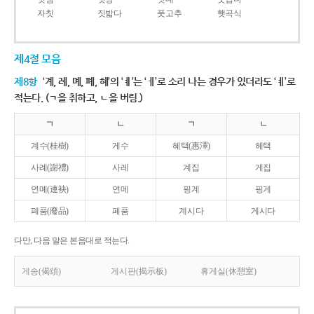
자칫
짓밟다
풋고추
햇곡식
제4절 모음
제8항
‘계, 례, 몌, 폐, 혜’의 ‘ㅖ’는 ‘ㅔ’로 소리 나는 경우가 있더라도 ‘ㅖ’로
적는다. (ㄱ을 취하고, ㄴ을 버림.)
ㄱ
ㄴ
ㄱ
ㄴ
계수(桂樹)
게수
혜택(惠澤)
헤택
사례(謝禮)
사레
계집
게집
연몌(連袂)
연메
핑계
핑게
폐품(廢品)
페품
계시다
게시다
다만, 다음 말은 본음대로 적는다.
게송(偈頌)
게시판(揭示板)
휴게실(休憩室)