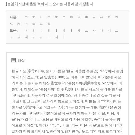
[붙임 2] 사전에 올릴 적의 자모 순서는 다음과 같이 정한다.
자음:
ㄱ
ㄲ
ㄴ
ㄷ
ㄸ
ㄹ
ㅁ
ㅂ
ㅃ
ㅅ
ㅆ
ㅇ
ㅈ
ㅉ
ㅊ
ㅋ
ㅌ
ㅍ
ㅎ
모음:
ㅏ
ㅐ
ㅑ
ㅒ
ㅓ
ㅔ
ㅕ
ㅖ
ㅗ
ㅘ
ㅙ
ㅚ
ㅛ
ㅜ
ㅝ
ㅞ
ㅟ
ㅠ
ㅡ
ㅢ
ㅣ
해설
한글 자모(字母)의 수, 순서, 이름은 ‘한글 마춤법 통일안(1933)’에서 분명
히 제시되었고, ‘한글 맞춤법(1988)’도 이를 이어받았다. 이 가운데 자모
의 이름과 순서는 최세진(崔世珍)의 “훈몽자회(訓蒙字會)(1527)”에서 비
롯한다. 최세진은 “훈몽자회” 범례(凡例)에서 한글 자모의 음가를 한자로
나타냈는데, 자음자의 경우 초성에 쓰인 것과 종성에 쓰인 것을 짝을 지
어 표시했고 그것이 글자의 이름으로 굳어졌다. 예를 들어 ‘ㄱ’ 아래에는
한자로 ‘其役’이라고 적었는데, ‘其(기)’는 초성의 음가를, ‘役(역)’은 종성
의 음가를 나타낸다. 기본적으로 자음자의 이름은 ‘니은, 리을, 미음, 비
읍’ 등과 같이 ‘ㅣㅡ’ 모음을 바탕으로 각 자음이 초성, 종성에 놓이는 방
식으로 지어졌다. 따라서 ‘ㄱ, ㄷ, ㅅ’도 ‘기윽, 디읃, 시읏’으로 해야 나머지
글자와 이름 표기에서 일관성이 있겠지만 “낫 놓고 기역 자도 모른다.”라