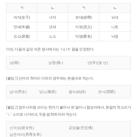
ㄱ
ㄴ
ㄱ
ㄴ
여자(女子)
녀자
유대(紐帶)
뉴대
연세(年歲)
년세
이토(泥土)
니토
요소(尿素)
뇨소
익명(匿名)
닉명
다만, 다음과 같은 의존 명사에서는 ‘냐, 녀’ 음을 인정한다.
냥(兩)
냥쭝(兩-)
년(年)(몇 년)
[붙임 1] 단어의 첫머리 이외의 경우에는 본음대로 적는다.
남녀(男女)
당뇨(糖尿)
결뉴(結紐)
은닉(隱匿)
[붙임 2] 접두사처럼 쓰이는 한자가 붙어서 된 말이나 합성어에서, 뒷말의 첫소리가
‘ㄴ’ 소리로 나더라도 두음 법칙에 따라 적는다.
신여성(新女性)
공염불(空念佛)
남존여비(男尊女卑)