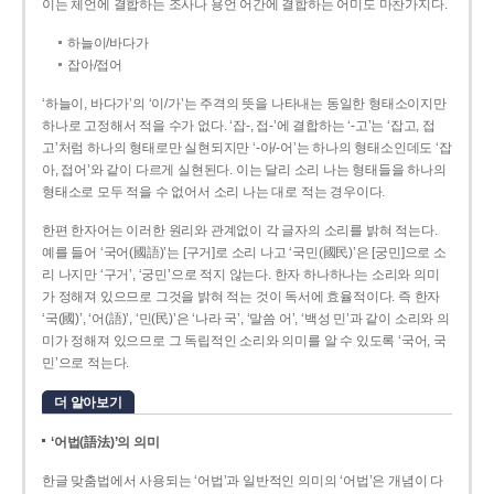
이는 체언에 결합하는 조사나 용언 어간에 결합하는 어미도 마찬가지다.
하늘이/바다가
잡아/접어
‘하늘이, 바다가’의 ‘이/가’는 주격의 뜻을 나타내는 동일한 형태소이지만
하나로 고정해서 적을 수가 없다. ‘잡-, 접-’에 결합하는 ‘-고’는 ‘잡고, 접
고’처럼 하나의 형태로만 실현되지만 ‘-아/-어’는 하나의 형태소인데도 ‘잡
아, 접어’와 같이 다르게 실현된다. 이는 달리 소리 나는 형태들을 하나의
형태소로 모두 적을 수 없어서 소리 나는 대로 적는 경우이다.
한편 한자어는 이러한 원리와 관계없이 각 글자의 소리를 밝혀 적는다.
예를 들어 ‘국어(國語)’는 [구거]로 소리 나고 ‘국민(國民)’은 [궁민]으로 소
리 나지만 ‘구거’, ‘궁민’으로 적지 않는다. 한자 하나하나는 소리와 의미
가 정해져 있으므로 그것을 밝혀 적는 것이 독서에 효율적이다. 즉 한자
‘국(國)’, ‘어(語)’, ‘민(民)’은 ‘나라 국’, ‘말씀 어’, ‘백성 민’과 같이 소리와 의
미가 정해져 있으므로 그 독립적인 소리와 의미를 알 수 있도록 ‘국어, 국
민’으로 적는다.
더 알아보기
‘어법(語法)’의 의미
한글 맞춤법에서 사용되는 ‘어법’과 일반적인 의미의 ‘어법’은 개념이 다