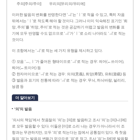
주의[주의/주이]
우리의[우리의/우리에]
이러한 발음의 변화를 반영한다면 ‘ㅢ’는 ‘ㅣ’로 적을 수 있고, 특히 자음
뒤에서는 ‘ㅣ’로 적도록 해야 할 것이다. 그러나 이미 익숙해진 표기인 ‘희
망, 주의’를 ‘히망, 주이’로 적는 것은 공감하기 어렵고 발음의 변화를 표
기에 모두 반영할 수도 없으므로 ‘ㅢ’가 ‘ㅣ’로 소리 나더라도 ‘ㅢ’로 적는
것이다.
이 조항에서는 ‘ㅢ’로 적는 세 가지 유형을 제시하고 있다.
① 모음 ‘ㅡ, ㅣ’가 줄어든 형태이므로 ‘ㅢ’로 적는 경우: 씌어(←쓰이어),
틔어(←트이어) 등
② 한자어이므로 ‘ㅢ’로 적는 경우: 의의(意義), 희망(希望), 유희(遊戱) 등
③ 발음과 표기의 전통에 따라 ‘ㅢ’로 적는 경우: 무늬, 하늬바람, 늴리리,
닁큼 등
더 알아보기
‘의’의 발음
‘의사의 책임’에서 첫음절의 ‘의’는 [의]로 발음하고 조사 ‘의’는 [의]나 [에]
로 모두 발음할 수 있다. 이들은 [이]로 소리 나는 경우가 아니라서 이 조
항과는 무관하지만, 모두 ‘의’로 적는다는 점에서 공통점이 있다. 즉 첫음
절의 ‘의’는 발음의 변화가 없으므로 ‘의’로 적고, 조사 ‘의’는 [에]로 발음할