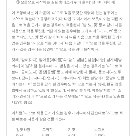
③ 모음으로 시작하는 실질 형태소가 뒤에 올 때: 젖어미[저더미]
이 조항에서는 이 가운데 ‘ㄷ’으로 적을 뚜렷한 까닭이 없는 경우에는
‘ㅅ’으로 적는다고 규정하고 있다. 다만 그 예시에서 보듯이 이는 다른 자
음으로 적을 근거가 없는 경우에도 적용된다. ‘밭, 빚, 꽃’ 등과 같이 다른
자음으로 적을 뚜렷한 까닭이 있는 경우에는 그에 따라 ‘ㅌ, ㅈ, ㅊ’ 등으
로 적지만, ‘낫, 빗’ 등과 같이 ‘ㄷ’이나 다른 자음으로 적을 뚜렷한 근거가
없는 경우는 ‘ㅅ’으로 적는 것이다. 다음과 같이 ‘ㄷ’으로 적을 뚜렷한 근
거가 있는 경우에는 당연히 ‘ㄷ’으로 적는 것이 원칙이다.
첫째, ‘맏이[마지], 맏아들[마다들]’의 ‘맏-’, ‘낟[낟ː], 낟알[나ː달], 낟가리[낟ː
까리]’의 ‘낟’처럼 원래부터 ‘ㄷ’ 받침을 가지고 있는 경우에는 ‘ㄷ’으로 적
는다. ‘곧이[고지], 곧장[곧짱]’ 등도 이에 해당한다. 둘째, ‘돋보다(←도두
보다), 딛다(←디디다), 얻다가(←어디에다가)’처럼 본말에서 준말이 만들
어지면서 ‘ㄷ’ 받침을 갖게 된 경우에도 ‘ㄷ’으로 적는다. 셋째, 한글 맞춤
법에서 규정하고 있듯이 ‘반짇고리, 사흗날, 숟가락, 이튿날’처럼 ‘ㄹ’ 소
리와 연관되어 ‘ㄷ’으로 소리 나는 경우에도 ‘ㄷ’으로 적는다.(한글 맞춤법
제29항 참조)
이처럼 ‘ㄷ’으로 적을 근거가 있는 경우가 아니어서 관습대로 ‘ㅅ’으로 적
는 예로는 다음과 같은 것들이 있다.
걸핏하면
그까짓
기껏
놋그릇
덧셈
빗장
삿대
숫접다