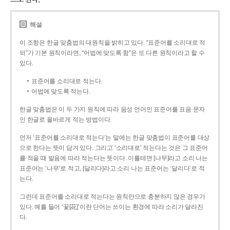
해설
이 조항은 한글 맞춤법의 대원칙을 밝히고 있다. “표준어를 소리대로 적
되”가 기본 원칙이라면, “어법에 맞도록 함”은 또 다른 원칙이라고 할 수
있다.
표준어를 소리대로 적는다.
어법에 맞도록 적는다.
한글 맞춤법은 이 두 가지 원칙에 따라 음성 언어인 표준어를 표음 문자
인 한글로 올바르게 적는 방법이다.
먼저 ‘표준어를 소리대로 적는다’는 말에는 한글 맞춤법이 표준어를 대상
으로 한다는 뜻이 담겨 있다. 그리고 ‘소리대로’ 적는다는 것은 그 표준어
를 적을 때 발음에 따라 적는다는 뜻이다. 이를테면 [나무]라고 소리 나는
표준어는 ‘나무’로 적고, [달리다]라고 소리 나는 표준어는 ‘달리다’로 적
는다.
그런데 표준어를 소리대로 적는다는 원칙만으로 충분하지 않은 경우가
있다. 예를 들어 ‘꽃[花]’이란 단어는 쓰이는 환경에 따라 소리가 달라진
다.