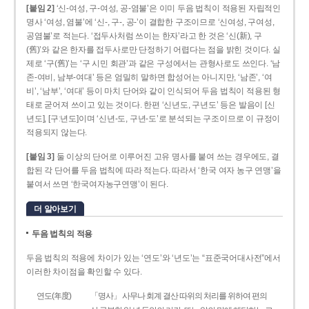
[붙임 2]
‘신-여성, 구-여성, 공-염불’은 이미 두음 법칙이 적용된 자립적인
명사 ‘여성, 염불’에 ‘신-, 구-, 공-’이 결합한 구조이므로 ‘신여성, 구여성,
공염불’로 적는다. ‘접두사처럼 쓰이는 한자’라고 한 것은 ‘신(新), 구
(舊)’와 같은 한자를 접두사로만 단정하기 어렵다는 점을 밝힌 것이다. 실
제로 ‘구(舊)’는 ‘구 시민 회관’과 같은 구성에서는 관형사로도 쓰인다. ‘남
존­-여비, 남부-­여대’ 등은 엄밀히 말하면 합성어는 아니지만, ‘남존’, ‘여
비’, ‘남부’, ‘여대’ 등이 마치 단어와 같이 인식되어 두음 법칙이 적용된 형
태로 굳어져 쓰이고 있는 것이다. 한편 ‘신년도, 구년도’ 등은 발음이 [신
년도], [구ː년도]이며 ‘신년­-도, 구년-­도’로 분석되는 구조이므로 이 규정이
적용되지 않는다.
[붙임 3]
둘 이상의 단어로 이루어진 고유 명사를 붙여 쓰는 경우에도, 결
합된 각 단어를 두음 법칙에 따라 적는다. 따라서 ‘한국 여자 농구 연맹’을
붙여서 쓰면 ‘한국여자농구연맹’이 된다.
더 알아보기
두음 법칙의 적용
두음 법칙의 적용에 차이가 있는 ‘연도’와 ‘년도’는 “표준국어대사전”에서
이러한 차이점을 확인할 수 있다.
연도(年度)
「명사」 사무나 회계 결산 따위의 처리를 위하여 편의