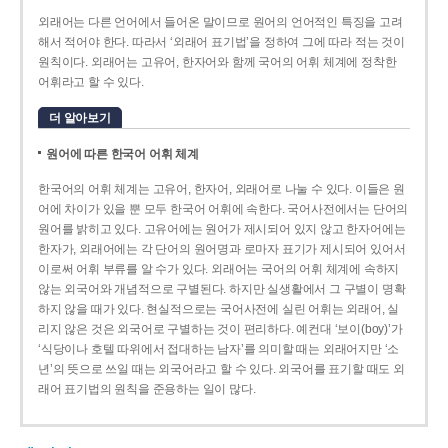
외래어는 다른 언어에서 들어온 말이므로 원어의 언어적인 특징을 고려
해서 적어야 한다. 따라서 ‘외래어 표기법’을 정하여 그에 따라 적는 것이
원칙이다. 외래어는 고유어, 한자어와 함께 국어의 어휘 체계에 정착한
어휘라고 할 수 있다.
더 알아보기
원어에 따른 한국어 어휘 체계
한국어의 어휘 체계는 고유어, 한자어, 외래어로 나눌 수 있다. 이들은 원
어에 차이가 있을 뿐 모두 한국어 어휘에 속한다. 국어사전에서는 단어의
원어를 밝히고 있다. 고유어에는 원어가 제시되어 있지 않고 한자어에는
한자가, 외래어에는 각 단어의 원어명과 로마자 표기가 제시되어 있어서
이로써 어휘 부류를 알 수가 있다. 외래어는 국어의 어휘 체계에 속하지
않는 외국어와 개념적으로 구별된다. 하지만 실생활에서 그 구별이 명확
하지 않을 때가 있다. 현실적으로는 국어사전에 실린 어휘는 외래어, 실
리지 않은 것은 외국어로 구별하는 것이 편리하다. 예컨대 ‘보이(boy)’가
‘식당이나 호텔 따위에서 접대하는 남자’를 의미할 때는 외래어지만 ‘소
년’의 뜻으로 쓰일 때는 외국어라고 할 수 있다. 외국어를 표기할 때도 외
래어 표기법의 원칙을 준용하는 일이 많다.