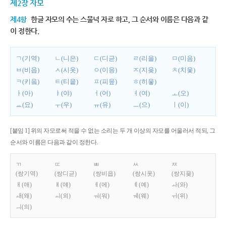
제2장 자모
제4항
한글 자모의 수는 스물넉 자로 하고, 그 순서와 이름은 다음과 같
이 정한다.
ㄱ(기역)
ㄴ(니은)
ㄷ(디귿)
ㄹ(리을)
ㅁ(미음)
ㅂ(비읍)
ㅅ(시옷)
ㅇ(이응)
ㅈ(지읒)
ㅊ(치읓)
ㅋ(키읔)
ㅌ(티읕)
ㅍ(피읖)
ㅎ(히읗)
ㅏ(아)
ㅑ(야)
ㅓ(어)
ㅕ(여)
ㅗ(오)
ㅛ(요)
ㅜ(우)
ㅠ(유)
ㅡ(으)
ㅣ(이)
[붙임 1] 위의 자모로써 적을 수 없는 소리는 두 개 이상의 자모를 어울러서 적되, 그
순서와 이름은 다음과 같이 정한다.
ㄲ
ㄸ
ㅃ
ㅆ
ㅉ
(쌍기역)
(쌍디귿)
(쌍비읍)
(쌍시옷)
(쌍지읒)
ㅐ(애)
ㅒ(얘)
ㅔ(에)
ㅖ(예)
ㅘ(와)
ㅙ(왜)
ㅚ(외)
ㅝ(워)
ㅞ(웨)
ㅟ(위)
ㅢ(의)