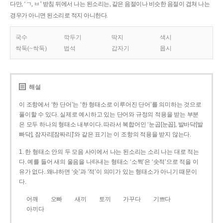
다만, ‘ㄱ, ㅂ’ 받침 뒤에서 나는 된소리는, 같은 음절이나 비슷한 음절이 겹쳐 나는
경우가 아니면 된소리로 적지 아니한다.
국수
깍두기
딱지
색시
싹둑(~싹둑)
법석
갑자기
몹시
해설
이 조항에서 ‘한 단어’는 ‘한 형태소로 이루어진 단어’를 의미하는 것으로
풀이할 수 있다. 실제로 예시하고 있는 단어와 규정의 적용을 받는 부분
은 모두 하나의 형태소 내부이다. 따라서 복합어인 ‘눈곱[눈꼽], 발바닥[발
빠닥], 잠자리[잠짜리]’와 같은 표기는 이 조항의 적용을 받지 않는다.
1. 한 형태소 안의 두 모음 사이에서 나는 된소리는 소리 나는 대로 적는
다. 예를 들어 새의 울음을 나타내는 형태소 ‘소쩍’은 ‘솟적’으로 적을 이
유가 없다. 왜냐하면 ‘솟’과 ‘적’이 의미가 있는 형태소가 아니기 때문이
다.
어깨
오빠
새끼
토끼
가꾸다
기쁘다
아끼다