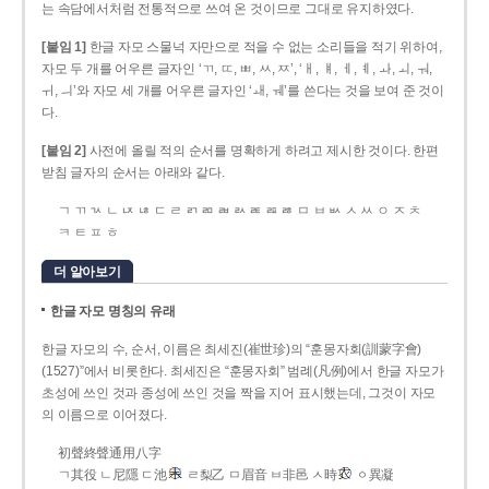
는 속담에서처럼 전통적으로 쓰여 온 것이므로 그대로 유지하였다.
[붙임 1]
한글 자모 스물넉 자만으로 적을 수 없는 소리들을 적기 위하여,
자모 두 개를 어우른 글자인 ‘ㄲ, ㄸ, ㅃ, ㅆ, ㅉ’, ‘ㅐ, ㅒ, ㅔ, ㅖ, ㅘ, ㅚ, ㅝ,
ㅟ, ㅢ’와 자모 세 개를 어우른 글자인 ‘ㅙ, ㅞ’를 쓴다는 것을 보여 준 것이
다.
[붙임 2]
사전에 올릴 적의 순서를 명확하게 하려고 제시한 것이다. 한편
받침 글자의 순서는 아래와 같다.
ㄱ ㄲ ㄳ ㄴ ㄵ ㄶ ㄷ ㄹ ㄺ ㄻ ㄼ ㄽ ㄾ ㄿ ㅀ ㅁ ㅂ ㅄ ㅅ ㅆ ㅇ ㅈ ㅊ
ㅋ ㅌ ㅍ ㅎ
더 알아보기
한글 자모 명칭의 유래
한글 자모의 수, 순서, 이름은 최세진(崔世珍)의 “훈몽자회(訓蒙字會)
(1527)”에서 비롯한다. 최세진은 “훈몽자회” 범례(凡例)에서 한글 자모가
초성에 쓰인 것과 종성에 쓰인 것을 짝을 지어 표시했는데, 그것이 자모
의 이름으로 이어졌다.
初聲終聲通用八字
ㄱ其役 ㄴ尼隱 ㄷ池
ㄹ梨乙 ㅁ眉音 ㅂ非邑 ㅅ時
ㆁ異凝