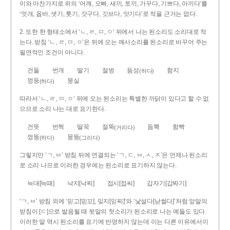
이와 마찬가지로 위의 ‘어깨, 오빠, 새끼, 토끼, 가꾸다, 기쁘다, 아끼다’를
‘엇개, 옵바, 샛기, 톳기, 갓구다, 깃브다, 앗기다’로 적을 근거는 없다.
2. 또한 한 형태소에서 ‘ㄴ, ㄹ, ㅁ, ㅇ’ 뒤에서 나는 된소리도 소리대로 적
는다. 받침 ‘ㄴ, ㄹ, ㅁ, ㅇ’은 뒤에 오는 예사소리를 된소리로 바꾸어 주는
필연적인 조건이 아니다.
건들
번개
딸기
절벙
듬성
함지
(하다)
껑둥
뭉실
(하다)
따라서 ‘ㄴ, ㄹ, ㅁ, ㅇ’ 뒤에 오는 된소리는 특별한 까닭이 있다고 할 수 없
으므로 소리 나는 대로 표기한다.
건뜻
번쩍
딸꾹
절뚝
듬뿍
함빡
(거리다)
껑뚱
뭉뚱
(하다)
(그리다)
그렇지만 ‘ㄱ, ㅂ’ 받침 뒤에 연결되는 ‘ㄱ, ㄷ, ㅂ, ㅅ, ㅈ’은 언제나 된소리
로 소리 나므로 이러한 경우에는 된소리로 표기하지 않는다.
늑대[늑때]
낙지[낙찌]
접시[접씨]
갑자기[갑짜기]
‘ㄱ, ㅂ’ 받침 외에 ‘믿고[믿꼬], 잊지[읻찌]’와 ‘낯설다[낟썰다]’처럼 앞말의
받침이 [ㄷ]으로 발음될 때 뒷말의 첫소리가 된소리로 나는 예들도 있다.
이러한 말 역시 된소리를 표기에 반영하지 않는데 이는 다른 이유에서이