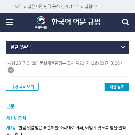
이 누리집은 대한민국 공식 전자정부 누리집입니다.
한글 맞춤법
[시행 2017. 3. 28.] 문화체육관광부 고시 제2017-12호(2017. 3. 28.)
규정 목록 보기
해설 닫기
본문
제1장 총칙
제1항
한글 맞춤법은 표준어를 소리대로 적되, 어법에 맞도록 함을 원칙
으로 한다.