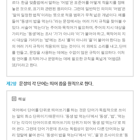
르다. 한글 맞춤법에서 말하는 ‘어법’은 표준어를 어떻게 적을지를 정해
놓은 것으로, 표기와 관련된 원리이다. 그런데 일반적인 의미의 ‘어법’은
‘말의 일정한 법칙’이라는 뜻으로 적용 범위가 무척 넓은 개념이다. 예를
들어 “동생이 밥을 먹는다.”라는 문장에서는 여러 가지 규칙을 찾아볼 수
있다. 서술어 ‘먹는다’는 주어와 목적어가 필요하며, 주어의 지시 대상을
가리키는 ‘동생’에는 조사 ‘가’가 아니라 ‘이’가 붙어야 하고, 목적어의 지
시 대상을 가리키는 ‘밥’에는 조사 ‘를’이 아니라 ‘을’이 붙어야 한다는 등
의 여러 가지 규칙이 적용되어 있는 것이다. 이 외에도 소리를 내고, 단어
를 만들고, 문장을 사용하는 데에는 수없이 많은 규칙이 필요하다. 이처
럼 언어를 조직하거나 운영하는 데에 필요한 규칙을 폭넓게 ‘어법(語
法)’이라고 한다.
제2항
문장의 각 단어는 띄어 씀을 원칙으로 한다.
해설
국어에서 단어를 단위로 띄어쓰기를 하는 것은 단어가 독립적으로 쓰이
는 말의 최소 단위이기 때문이다. ‘동생 밥 먹는다’에서 ‘동생’, ‘밥’, ‘먹는
다’는 각각이 단어이므로 띄어쓰기의 단위가 되어 ‘동생 밥 먹는다’로 띄
어 쓴다. 그런데 단어 가운데 조사는 독립성이 없어서 다른 단어와는 달
리 앞말에 붙여 쓴다. ‘동생이 밥을 먹는다’에서 ‘이’, ‘을’은 조사이므로 ‘동