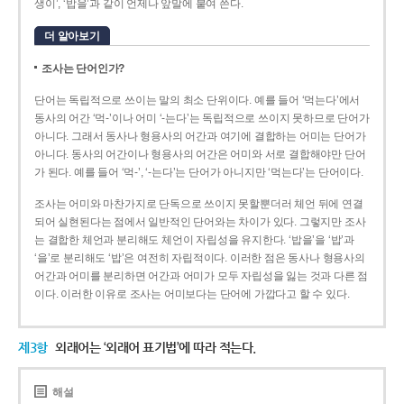
생이’, ‘밥을’과 같이 언제나 앞말에 붙여 쓴다.
더 알아보기
조사는 단어인가?
단어는 독립적으로 쓰이는 말의 최소 단위이다. 예를 들어 ‘먹는다’에서
동사의 어간 ‘먹-­’이나 어미 ‘­-는다’는 독립적으로 쓰이지 못하므로 단어가
아니다. 그래서 동사나 형용사의 어간과 여기에 결합하는 어미는 단어가
아니다. 동사의 어간이나 형용사의 어간은 어미와 서로 결합해야만 단어
가 된다. 예를 들어 ‘먹-’, ‘-는다’는 단어가 아니지만 ‘먹는다’는 단어이다.
조사는 어미와 마찬가지로 단독으로 쓰이지 못할뿐더러 체언 뒤에 연결
되어 실현된다는 점에서 일반적인 단어와는 차이가 있다. 그렇지만 조사
는 결합한 체언과 분리해도 체언이 자립성을 유지한다. ‘밥을’을 ‘밥’과
‘을’로 분리해도 ‘밥’은 여전히 자립적이다. 이러한 점은 동사나 형용사의
어간과 어미를 분리하면 어간과 어미가 모두 자립성을 잃는 것과 다른 점
이다. 이러한 이유로 조사는 어미보다는 단어에 가깝다고 할 수 있다.
제3항
외래어는 ‘외래어 표기법’에 따라 적는다.
해설