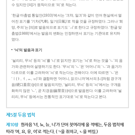
수 있지만 [의]가 원칙이므로 ‘의’로 적는다.
‘한글 마춤법 통일안(1933)’에서는 ‘긔챠, 일긔’와 같이 언어 현실에서 멀
어진 표기를 ‘기차(汽車), 일기(日氣)’로 적을 것을 규정하였다. 그러나 ‘희
망, 주의’는 [의]로 발음되므로 표기도 ‘ㅢ’로 한다고 규정하였다. ‘한글 맞
춤법(1988)’에서는 발음의 변화는 인정하면서 표기는 기존대로 유지하
였다.
‘늬’의 발음과 표기
‘늴리리, 무늬’ 등의 ‘늬’를 ‘니’로 읽지만 표기는 ‘늬’로 하는 것을 ‘ㄴ’의 음
가와 관련하여 설명하기도 한다. ‘무늬’의 ‘ㄴ’은 ‘어머니’의 ‘ㄴ’과 음가가
다르므로 이를 고려하여 ‘늬’로 적는다는 견해이다. 이에 따르면 ‘ㄴ’은
‘ㅣ(ㅑ, ㅕ, ㅛ, ㅠ)’와 결합하면 ‘어머니, 읽으니까’에서의 [니]처럼 경구개
음(硬口蓋音) [ɲ]으로 발음되지만, ‘늴리리, 무늬’ 등의 ‘늬’에서는 구개음
화하지 않은 ‘ㄴ’, 곧 치경음(齒莖音) [n]으로 발음된다. 이를 고려하여 ‘늴
리리, 무늬’ 등에서는 전통적인 표기대로 ‘늬’로 적는다고 본다.
제5절 두음 법칙
제10항
한자음 ‘녀, 뇨, 뉴, 니’가 단어 첫머리에 올 적에는, 두음 법칙에
따라 ‘여, 요, 유, 이’로 적는다. (ㄱ을 취하고, ㄴ을 버림.)