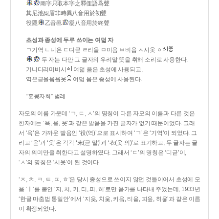
兩字只取本字之釋俚語爲聲
其尼池梨眉非時異八音用於初聲
役隱
乙音邑
凝八音用於終聲
초성과 종성에 두루 쓰이는 여덟 자
ㄱ기역 ㄴ니은 ㄷ디귿 ㄹ리을 ㅁ미음 ㅂ비읍 ㅅ시옷 ㆁ
두 자는 다만 그 글자의 우리말 뜻을 취해 소리로 사용한다.
기니디리미비시
여덟 음은 초성에 사용되고,
역은귿을음읍옷
여덟 음은 종성에 사용된다.
“훈몽자회” 범례
자모의 이름 가운데 ‘ㄱ, ㄷ, ㅅ’의 명칭이 다른 자모의 이름과 다른 것은
한자에는 ‘윽, 읃, 읏’과 같은 발음을 가진 글자가 없기 때문이었다. 그래
서 ‘윽’은 가까운 발음인 ‘役(역)’으로 표시하여 ‘ㄱ’은 ‘기역’이 되었다. 그
리고 ‘읃’과 ‘읏’은 각각 ‘末(귿 말)’과 ‘衣(옷 의)’로 표기하고, 두 글자는 글
자의 의미만을 취한다고 설명하였다. 그래서 ‘ㄷ’의 명칭은 ‘디귿’이,
‘ㅅ’의 명칭은 ‘시옷’이 된 것이다.
‘ㅈ, ㅊ, ㅋ, ㅌ, ㅍ, ㅎ’은 당시 종성으로 쓰이지 않던 것들이어서 초성에 모
음 ‘ㅣ’를 붙인 ‘지, 치, 키, 티, 피, 히’로만 음가를 나타내 주었는데, 1933년
‘한글 마춤법 통일안’에서 ‘지읒, 치읓, 키읔, 티읕, 피읖, 히읗’과 같은 이름
이 확정되었다.