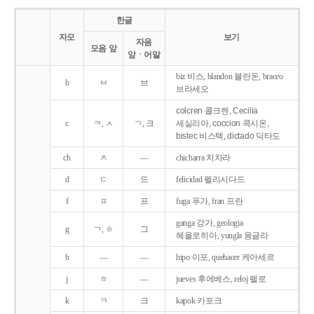
한글
자모
보기
자음
모음 앞
앞ㆍ어말
biz 비스, blandon 블란돈, braceo
b
ㅂ
브
브라세오
colcren 콜크렌, Cecilia
c
ㅋ, ㅅ
ㄱ, 크
세실리아, coccion 콕시온,
bistec 비스텍, dictado 딕타도
ch
ㅊ
―
chicharra 치차라
d
ㄷ
드
felicidad 펠리시다드
f
ㅍ
프
fuga 푸가, fran 프란
ganga 강가, geologia
g
ㄱ, ㅎ
그
헤올로히아, yungla 융글라
h
―
―
hipo 이포, quehacer 케아세르
j
ㅎ
―
jueves 후에베스, reloj 렐로
k
ㅋ
크
kapok 카포크