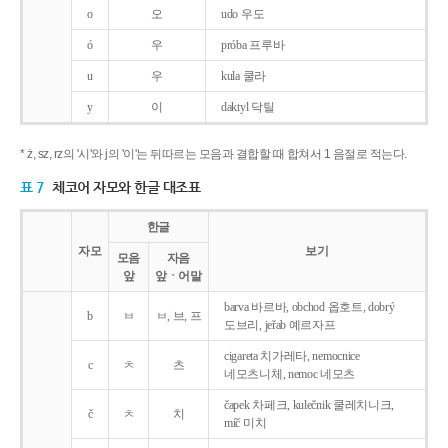
o
오
udo 우도
ó
우
próba 프루바
u
우
kula 쿨라
y
이
daktyl 닥틸
* ż, sz, rz의 '시'와 j의 '이'는 뒤따르는 모음과 결합할 때 합쳐서 1 음절로 적는다.
표 7
체코어 자모와 한글 대조표
한글
자모
보기
모음
자음
앞
앞ㆍ어말
barva 바르바, obchod 옵호트, dobrý
b
ㅂ
ㅂ, 브, 프
도브리, jeřab 예르자프
cigareta 치가레타, nemocnice
c
ㅊ
츠
네모츠니체, nemoc 네모츠
čapek 차페크, kulečnik 쿨레치니크,
č
ㅊ
치
míč 미치