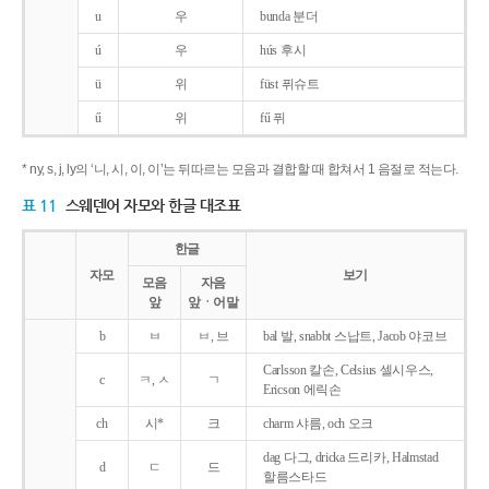
u
우
bunda 분더
ú
우
hús 후시
ü
위
füst 퓌슈트
ű
위
fű 퓌
* ny, s, j, ly의 ‘니, 시, 이, 이’는 뒤따르는 모음과 결합할 때 합쳐서 1 음절로 적는다.
표 11
스웨덴어 자모와 한글 대조표
한글
자모
보기
모음
자음
앞
앞ㆍ어말
b
ㅂ
ㅂ, 브
bal 발, snabbt 스납트, Jacob 야코브
Carlsson 칼손, Celsius 셀시우스,
c
ㅋ, ㅅ
ㄱ
Ericson 에릭손
ch
시*
크
charm 샤름, och 오크
dag 다그, dricka 드리카, Halmstad
d
ㄷ
드
할름스타드