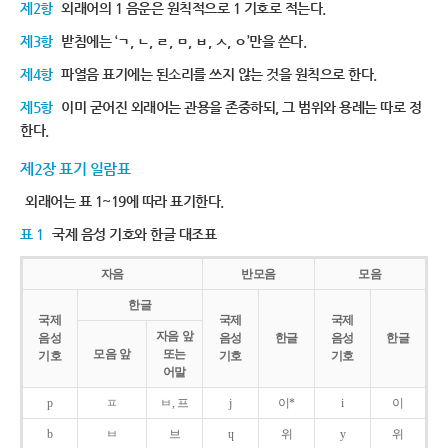
제2항
외래어의 1 음운은 원칙적으로 1 기호로 적는다.
제3항
받침에는 ‘ㄱ, ㄴ, ㄹ, ㅁ, ㅂ, ㅅ, ㅇ’만을 쓴다.
제4항
파열음 표기에는 된소리를 쓰지 않는 것을 원칙으로 한다.
제5항
이미 굳어진 외래어는 관용을 존중하되, 그 범위와 용례는 따로 정
한다.
제2장 표기 일람표
외래어는 표 1~19에 따라 표기한다.
표 1
국제 음성 기호와 한글 대조표
자음
반모음
모음
한글
국제
국제
국제
자음 앞
음성
음성
한글
음성
한글
모음 앞
또는
기호
기호
기호
어말
p
ㅍ
ㅂ, 프
j
이*
i
이
b
ㅂ
브
ɥ
위
y
위