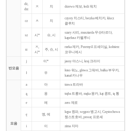
dż,
ㅈ
치
drzewo 제보, łodż 워치
drz
czysty 치스티, beczka 베치카, klucz
cz
ㅊ
치
클루치
szary 샤리, musztarda 무슈타르다,
sz
시*
슈, 시
kapelusz 카펠루시
ㅈ,
rzeka 제카, Przemyśl 프셰미실, kołnierz
rz
주, 슈, 시
시*
코우니에시
j
이*
jasny 야스니, kraj 크라이
반모음
łono 워노, głowa 그워바, bułka 부우카,
ł
우
kanał 카나우
a
아
trawa 트라바
ą̨
옹
trąba 트롱바, mąka 몽카, kąt 콩트, tą 통
e
에
zero 제로
kępa 켕파, węgorz 벵고시, Częstochowa
ę
엥, 에
쳉스토호바, proszę 프로셰
모음
i
이
zima 지마