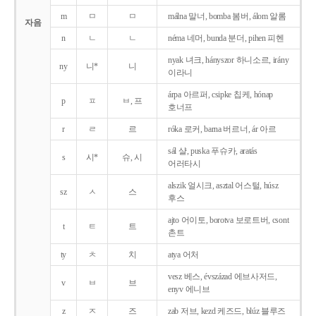
m
ㅁ
ㅁ
málna 말너, bomba 봄버, álom 알롬
자음
n
ㄴ
ㄴ
néma 네머, bunda 분더, pihen 피헨
nyak 녀크, hányszor 하니소르, irány
ny
니*
니
이라니
árpa 아르퍼, csipke 칩케, hónap
p
ㅍ
ㅂ, 프
호너프
r
ㄹ
르
róka 로커, barna 버르너, ár 아르
sál 샬, puska 푸슈카, aratás
s
시*
슈, 시
어러타시
alszik 얼시크, asztal 어스털, húsz
sz
ㅅ
스
후스
ajto 어이토, borotva 보로트버, csont
t
ㅌ
트
촌트
ty
ㅊ
치
atya 어처
vesz 베스, évszázad 에브사저드,
v
ㅂ
브
enyv 에니브
z
ㅈ
즈
zab 저브, kezd 케즈드, blúz 블루즈