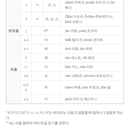
zámek 자메크, pozdní 포즈드니, bez
z
ㅈ
즈, 스
베스
Žižka 지슈카, Žvěřina 주베르지나,
ž
ㅈ
주, 슈, 시
Brož 브로시
반모음
j
이*
jaro 야로, pokoj 포코이
a, á
아
balík 발리크, komár 코마르
e, é
에
dech 데흐, léto 레토
ě
예
sěst 셰스트, věk 베크
i, í
이
kino 키노, míra 미라
모음
o,ó
오
obec 오베츠, nervózni 네르보즈니
u, ú,
우
buben 부벤, úrok 우로크, dům 둠
ů
y, ý
이
jazyk
야지크, líný 리니
* d', ň, š, t', j의 '디, 니, 시, 티, 이'는 뒤따르는 모음과 결합할 때 합쳐서 1 음절로 적는
다.
** x는 개별 용례에 따라 한글 표기를 정한다.