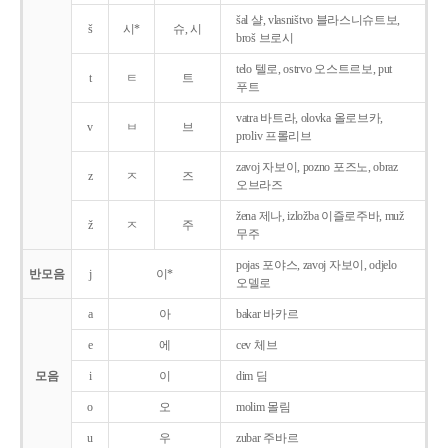
šal 샬, vlasništvo 블라스니슈트보,
š
시*
슈, 시
broš 브로시
telo 텔로, ostrvo 오스트르보, put
t
ㅌ
트
푸트
vatra 바트라, olovka 올로브카,
v
ㅂ
브
proliv 프롤리브
zavoj 자보이, pozno 포즈노, obraz
z
ㅈ
즈
오브라즈
žena 제나, izložba 이즐로주바, muž
ž
ㅈ
주
무주
pojas 포야스, zavoj 자보이, odjelo
반모음
j
이*
오델로
a
아
bakar 바카르
e
에
cev 체브
모음
i
이
dim 딤
o
오
molim 몰림
u
우
zubar 주바르