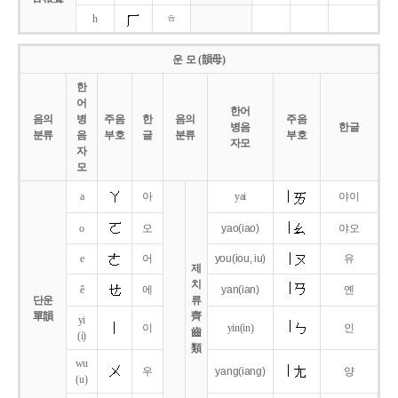
h
ㅎ
운 모 (韻母)
한
어
한어
음의
병
주음
한
음의
주음
병음
한글
분류
음
부호
글
분류
부호
자모
자
모
a
아
yai
야이
o
오
yao
(iao)
야오
e
어
you
(iou,
iu)
유
제
치
ê
에
yan
(ian)
옌
단운
류
單韻
齊
yi
이
yin(in)
인
齒
(i)
類
wu
우
yang
(iang)
양
(u)