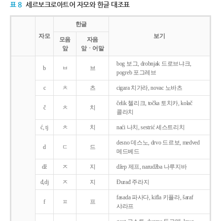
표 8
세르보크로아트어 자모와 한글 대조표
한글
자모
보기
모음
자음
앞
앞ㆍ어말
bog 보그, drobnjak 드로브냐크,
b
ㅂ
브
pogreb 포그레브
c
ㅊ
츠
cigara 치가라, novac 노바츠
čelik 첼리크, točka 토치카, kolač
č
ㅊ
치
콜라치
ć, tj
ㅊ
치
naći 나치, sestrić 세스트리치
desno 데스노, drvo 드르보, medved
d
ㄷ
드
메드베드
dž
ㅈ
지
džep 제프, narudžba 나루지바
đ,dj
ㅈ
지
Ðurađ 주라지
fasada 파사다, kifla 키플라, šaraf
f
ㅍ
프
샤라프