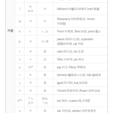
ㄹ,
l
ㄹ
bibliotecǎ 비블리오테커, hotel 호텔
ㄹㄹ
Maramureş 마라무레슈, Avram
m
ㅁ
ㅁ
아브람
자음
n
ㄴ
ㄴ, 느
Nucet 누체트, Bran 브란, pumn 품느
pianist 피아니스트, septembrie
p
ㅍ
ㅂ, 프
셉템브리에, cap 카프
r
ㄹ
르
radio 라디오, dor 도르
s
ㅅ
스
Sibiu 시비우, pas 파스
ş
시*
슈
şag 샤그, Mureş 무레슈
t
ㅌ
트
telefonist 텔레포니스트, bilet 빌레트
ţ
ㅊ
츠
ţigarǎ 치가러, braţ 브라츠
v
ㅂ
브
Victoria 빅토리아, Braşov 브라쇼브
ㄱㅅ,
크스,
x**
taxi 탁시, examen 에그자멘
그ㅈ
ㄱ스
z
ㅈ
즈
ziar 지아르, autobuz 아우토부즈