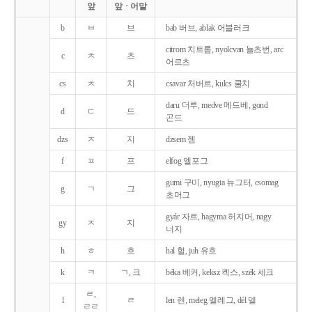
앞
앞ㆍ어말
b
ㅂ
브
bab 버브, ablak 어블러크
citrom 치트롬, nyolcvan 뇰츠번, arc
c
ㅊ
츠
어르츠
cs
ㅊ
치
csavar 처버르, kulcs 쿨치
daru 더루, medve 메드베, gond
d
ㄷ
드
곤드
dzs
ㅈ
지
dzsem 젬
f
ㅍ
프
elfog 엘포그
gumi 구미, nyugta 뉴그터, csomag
g
ㄱ
그
초머그
gyár 자르, hagyma 허지머, nagy
gy
ㅈ
지
너지
h
ㅎ
흐
hal 헐, juh 유흐
k
ㅋ
ㄱ, 크
béka 베커, keksz 켁스, szék 세크
ㄹ,
l
ㄹ
len 렌, meleg 멜레그, dél 델
ㄹㄹ