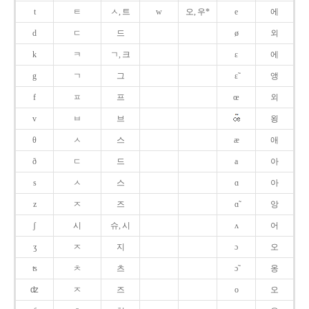
t
ㅌ
ㅅ, 트
w
오, 우*
e
에
d
ㄷ
드
ø
외
k
ㅋ
ㄱ, 크
ɛ
에
g
ㄱ
그
ɛ̃
앵
f
ㅍ
프
œ
외
v
ㅂ
브
욍
θ
ㅅ
스
æ
애
ð
ㄷ
드
a
아
s
ㅅ
스
ɑ
아
z
ㅈ
즈
ɑ̃
앙
ʃ
시
슈, 시
ʌ
어
ʒ
ㅈ
지
ɔ
오
ʦ
ㅊ
츠
ɔ̃
옹
ʣ
ㅈ
즈
o
오