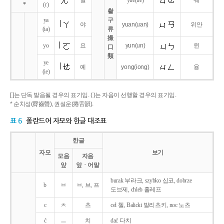
얼
yue
(ue)
웨
*
(r)
촬
ya
구
야
yuan
(uan)
위안
(ia)
류
撮
yo
요
yun
(un)
윈
口
類
ye
예
yong
(iong)
융
(ie)
[ ]는 단독 발음될 경우의 표기임. ( )는 자음이 선행할 경우의 표기임.
* 순치성(脣齒聲), 권설운(捲舌韻).
표 6
폴란드어 자모와 한글 대조표
한글
자모
보기
모음
자음
앞
앞ㆍ어말
burak 부라크, szybko 십코, dobrze
b
ㅂ
ㅂ, 브, 프
도브제, chleb 흘레프
c
ㅊ
츠
cel 첼, Balicki 발리츠키, noc 노츠
ć
ㅡ
치
dać 다치