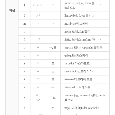
lacrar 라크라르, Lulio 룰리오,
l
ㄹ, ㄹㄹ
ㄹ
ocal 오칼
자음
ll
이*
―
llama 야마, lluvia 유비아
m
ㅁ
ㅁ
membrete 멤브레테
n
ㄴ
ㄴ
noche 노체, flan 플란
ñ
니*
―
ñoñez 뇨녜스, mañana 마냐나
p
ㅍ
ㅂ, 프
pepsina 펩시나, plantón 플란톤
q
ㅋ
―
quisquilla 키스키야
r
ㄹ
르
rascador 라스카도르
s
ㅅ
스
sastreria 사스트레리아
t
ㅌ
트
tetraetro 테트라에트로
v
ㅂ
―
viudedad 비우데다드
ㅅ,
xenón 세논, laxante 락산테, yuxta
x
ㄱ스
ㄱㅅ
육스타
z
ㅅ
스
zagal 사갈, liquidez 리키데스