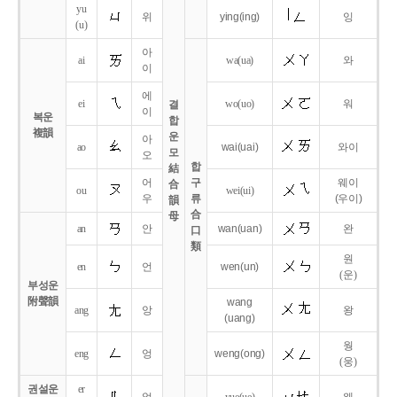
yu
위
ying
(ing)
잉
(u)
아
ai
wa
(ua)
와
이
에
ei
wo
(uo)
워
결
이
복운
합
複韻
운
아
ao
wai
(uai)
와이
모
오
합
結
어
구
웨이
合
ou
wei
(ui)
우
류
(우이)
韻
合
母
an
안
wan
(uan)
완
口
類
원
en
언
wen
(un)
(운)
부성운
附聲韻
wang
ang
앙
왕
(uang)
웡
eng
엉
weng
(ong)
(웅)
권설운
er