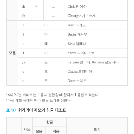
ch
ㅋ
ㅡ
Cheia 케이아
gh
ㄱ
ㅡ
Gheorghe 게오르게
a
아
Arad 아라드
ǎ
어
Bacǎu 바커우
e
에
Elena 엘레나
모음
i
이
pianist 피아니스트
î, â
으
Cîmpina 큼피나, România 로므니아
o
오
Oradea 오라데아
u
우
Nucet 누체트
* ş의 '시'는 뒤따르는 모음과 결합할 때 합쳐서 1 음절로 적는다.
** x는 개별 용례에 따라 한글 표기를 정한다.
표 10
헝가리어 자모와 한글 대조표
한글
자모
보기
모음
자음