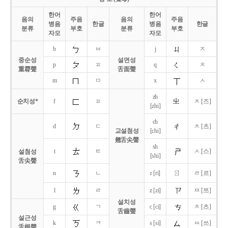
한어
한어
음의
주음
음의
주음
병음
한글
병음
한글
분류
부호
분류
부호
자모
자모
b
ㅂ
j
ㅈ
중순성
설면성
p
ㅍ
q
ㅊ
重脣聲
舌面聲
m
ㅁ
x
ㅅ
zh
순치성*
f
ㅍ
ㅈ [즈]
[zhi]
ch
d
ㄷ
ㅊ [츠]
교설첨성
[chi]
翹舌尖聲
sh
t
ㅌ
ㅅ [스]
설첨성
[shi]
舌尖聲
ㄖ
n
ㄴ
r [ri]
ㄹ [르]
l
ㄹ
z [zi]
ㅉ [쯔]
설치성
g
ㄱ
c [ci]
ㅊ [츠]
舌齒聲
설근성
k
ㅋ
s [si]
ㅆ [쓰]
舌根聲