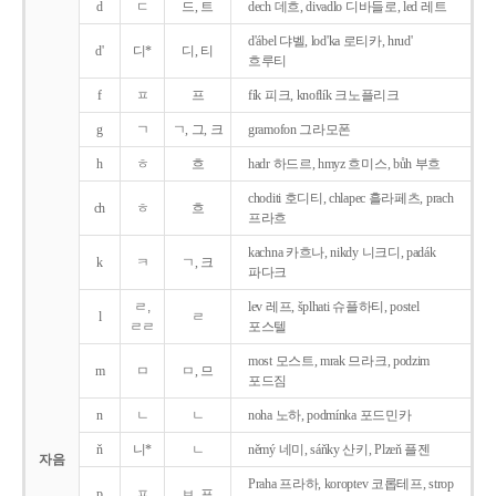
d
ㄷ
드, 트
dech 데흐, divadlo 디바들로, led 레트
d'ábel 댜벨, lod'ka 로티카, hrud'
d'
디*
디, 티
흐루티
f
ㅍ
프
fík 피크, knoflík 크노플리크
g
ㄱ
ㄱ, 그, 크
gramofon 그라모폰
h
ㅎ
흐
hadr 하드르, hmyz 흐미스, bůh 부흐
choditi 호디티, chlapec 흘라페츠, prach
ch
ㅎ
흐
프라흐
kachna 카흐나, nikdy 니크디, padák
k
ㅋ
ㄱ, 크
파다크
ㄹ,
lev 레프, šplhati 슈플하티, postel
l
ㄹ
ㄹㄹ
포스텔
most 모스트, mrak 므라크, podzim
m
ㅁ
ㅁ, 므
포드짐
n
ㄴ
ㄴ
noha 노하, podmínka 포드민카
ň
니*
ㄴ
němý 네미, sáňky 산키, Plzeň 플젠
자음
Praha 프라하, koroptev 코롭테프, strop
p
ㅍ
ㅂ, 프