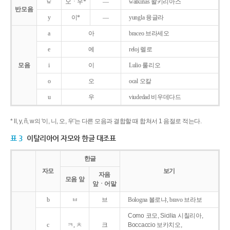
w
오ㆍ우*
―
walkirias 왈키리아스
반모음
y
이*
―
yungla 융글라
a
아
braceo 브라세오
e
에
reloj 렐로
모음
i
이
Lulio 룰리오
o
오
ocal 오칼
u
우
viudedad 비우데다드
* ll, y, ñ, w의 '이, 니, 오, 우'는 다른 모음과 결합할 때 합쳐서 1 음절로 적는다.
표 3
이탈리아어 자모와 한글 대조표
한글
자모
보기
자음
모음 앞
앞ㆍ어말
b
ㅂ
브
Bologna 볼로냐, bravo 브라보
Como 코모, Sicilia 시칠리아,
c
ㅋ, ㅊ
크
Boccaccio 보카치오,