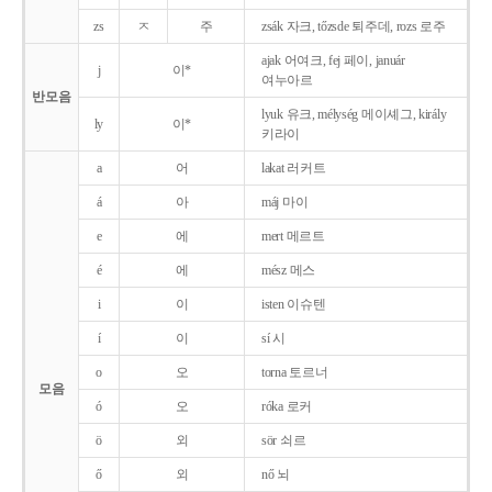
zs
ㅈ
주
zsák 자크, tőzsde 퇴주데, rozs 로주
ajak 어여크, fej 페이, január
j
이*
여누아르
반모음
lyuk 유크, mélység 메이셰그, király
ly
이*
키라이
a
어
lakat 러커트
á
아
máj 마이
e
에
mert 메르트
é
에
mész 메스
i
이
isten 이슈텐
í
이
sí 시
o
오
torna 토르너
모음
ó
오
róka 로커
ö
외
sör 쇠르
ő
외
nő 뇌