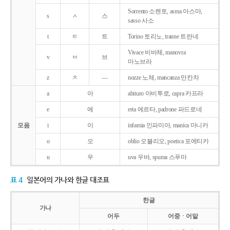
Sorrento 소렌토, asma 아스마,
s
ㅅ
스
sasso 사소
t
ㅌ
트
Torino 토리노, tranne 트란네
Vivace 비바체, manovra
v
ㅂ
브
마노브라
z
ㅊ
―
nozze 노체, mancanza 만칸차
a
아
abituro 아비투로, capra 카프라
e
에
erta 에르타, padrone 파드로네
모음
i
이
infamia 인파미아, manica 마니카
o
오
oblio 오블리오, poetica 포에티카
u
우
uva 우바, spuma 스푸마
표 4
일본어의 가나와 한글 대조표
한글
가나
어두
어중ㆍ어말