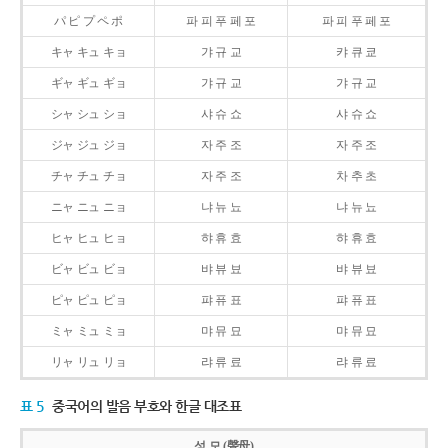
パ ピ プ ペ ポ
파 피 푸 페 포
파 피 푸 페 포
キャ キュ キョ
갸 규 교
캬 큐 쿄
ギャ ギュ ギョ
갸 규 교
갸 규 교
シャ シュ ショ
샤 슈 쇼
샤 슈 쇼
ジャ ジュ ジョ
자 주 조
자 주 조
チャ チュ チョ
자 주 조
차 추 초
ニャ ニュ ニョ
냐 뉴 뇨
냐 뉴 뇨
ヒャ ヒュ ヒョ
햐 휴 효
햐 휴 효
ビャ ビュ ビョ
뱌 뷰 뵤
뱌 뷰 뵤
ピャ ピュ ピョ
퍄 퓨 표
퍄 퓨 표
ミャ ミュ ミョ
먀 뮤 묘
먀 뮤 묘
リャ リュ リョ
랴 류 료
랴 류 료
표 5
중국어의 발음 부호와 한글 대조표
성 모 (聲母)