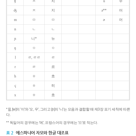
ʧ
ㅊ
치
u
우
ʤ
ㅈ
지
ə**
어
m
ㅁ
ㅁ
ɚ
어
n
ㄴ
ㄴ
ɲ
니*
뉴
ŋ
ㅇ
ㅇ
l
ㄹ, ㄹㄹ
ㄹ
r
ㄹ
르
h
ㅎ
흐
ç
ㅎ
히
x
ㅎ
흐
* [j], [w]의 '이'와 '오, 우', 그리고 [ɲ]의 '니'는 모음과 결합할 때 제3장 표기 세칙에 따른
다.
** 독일어의 경우에는 '에', 프랑스어의 경우에는 '으'로 적는다.
표 2
에스파냐어 자모와 한글 대조표