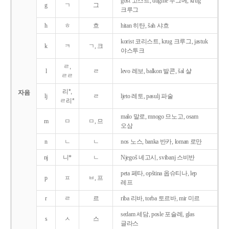
gost 고스트, dugme 두그메, krug
g
ㄱ
그
크루그
h
ㅎ
흐
hitan 히탄, šah 샤흐
korist 코리스트, krug 크루그, jastuk
k
ㅋ
ㄱ, 크
야스투크
ㄹ,
l
ㄹ
levo 레보, balkon 발콘, šal 샬
ㄹㄹ
리*,
자음
lj
ㄹ
ljeto 레토, pasulj 파술
ㄹ리*
malo 말로, mnogo 므노고, osam
m
ㅁ
ㅁ, 므
오삼
n
ㄴ
ㄴ
nos 노스, banka 반카, loman 로만
nj
니*
ㄴ
Njegoš 녜고시, svibanj 스비반
peta 페타, opština 옵슈티나, lep
p
ㅍ
ㅂ, 프
레프
r
ㄹ
르
riba 리바, torba 토르바, mir 미르
sedam 세담, posle 포슬레, glas
s
ㅅ
스
글라스