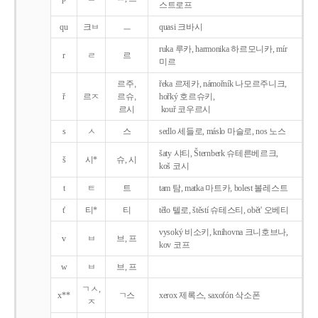
스트로프
qu
크ㅂ
ㅡ
quasi 크바시
ruka 루카, harmonika 하르모니카, mír
r
ㄹ
르
미르
르주,
řeka 르제카, námořník 나모르주니크,
ř
르ㅈ
르슈,
hořký 호르슈키,
르시
kouř 코우르시
s
ㅅ
스
sedlo 세들로, máslo 마슬로, nos 노스
šaty 샤티, Šternberk 슈테른베르크,
š
시*
슈, 시
koš 코시
t
ㅌ
트
tam 탐, matka 마트카, bolest 볼레스트
t'
티*
티
tělo 텔로, štěstí 슈테스티, obět' 오베티
vysoký 비소키, knihovna 크니호브나,
v
ㅂ
브, 프
kov 코프
w
ㅂ
브, 프
ㄱㅅ,
x**
ㄱ스
xerox 제록스, saxofón 삭소폰
ㅈ