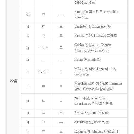
credo 크레도
Pinocchio 피노키오, cherubino
ch
ㅋ
―
케루비노
d
ㄷ
드
Dante 단테, drizza 드리차
f
ㅍ
프
Firenze 피렌체, freddo 프레도
Galileo 갈릴레오, Genova
g
ㄱ, ㅈ
그
제노바, gloria 글로리아
h
―
―
hanno 안노, oh 오
Milano 밀라노, largo 라르고,
l
ㄹ, ㄹㄹ
ㄹ
palco 팔코
자음
Macchiavelli 마키아벨리, mamma
m
ㅁ
ㅁ
맘마, Campanella 캄파넬라
Nero 네로, Anna 안나,
n
ㄴ
ㄴ
divertimento 디베르티멘토
p
ㅍ
프
Pisa 피사, prima 프리마
q
ㅋ
―
quando 콴도, queto 퀘토
r
ㄹ
르
Roma 로마, Marconi 마르코니