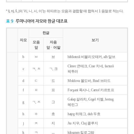
* lj, nj, š, j의 '리, 니, 시, 이'는 뒤따르는 모음과 결합할 때 합쳐서 1 음절로 적는다.
표 9
루마니아어 자모와 한글 대조표
한글
자모
보기
모음
자음
앞
앞ㆍ어말
b
ㅂ
브
bibliotecǎ 비블리오테커, alb 알브
Cîntec 큰테크, Cine 치네, facturǎ
c
ㅋ, ㅊ
ㄱ, 크
팍투러
d
ㄷ
드
Moldova 몰도바, Brad 브라드
f
ㅍ
프
Focşani 폭샤니, Cartof 카르토프
Galaţi 갈라치, Gigel 지젤, hering
g
ㄱ, ㅈ
그
헤린그
h
ㅎ
흐
haţeg 하체그, duh 두흐
j
ㅈ
지
Jiu 지우, Cluj 클루지
k
ㅋ
ㅡ
kilogram 킬로그람