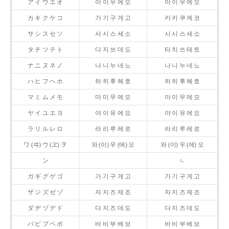
ア イ ウ エ オ
아 이 우 에 오
아 이 우 에 오
カ キ ク ケ コ
가 기 구 게 고
카 키 쿠 케 코
サ シ ス セ ソ
사 시 스 세 소
사 시 스 세 소
タ チ ツ テ ト
다 지 쓰 데 도
타 치 쓰 테 토
ナ ニ ヌ ネ ノ
나 니 누 네 노
나 니 누 네 노
ハ ヒ フ ヘ ホ
하 히 후 헤 호
하 히 후 헤 호
マ ミ ム メ モ
마 미 무 메 모
마 미 무 메 모
ヤ イ ユ エ ヨ
야 이 유 에 요
야 이 유 에 요
ラ リ ル レ ロ
라 리 루 레 로
라 리 루 레 로
ワ (ヰ) ウ (ヱ) ヲ
와 (이) 우 (에) 오
와 (이) 우 (에) 오
ン
ㄴ
ガ ギ グ ゲ ゴ
가 기 구 게 고
가 기 구 게 고
ザ ジ ズ ゼ ゾ
자 지 즈 제 조
자 지 즈 제 조
ダ ヂ ヅ デ ド
다 지 즈 데 도
다 지 즈 데 도
バ ビ ブ ベ ボ
바 비 부 베 보
바 비 부 베 보