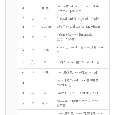
dach 다흐, zdrowy 즈드로비, słodki
d
ㄷ
드, 트
스워트키, pod 포트
f
ㅍ
프
fasola 파솔라, befsztyk 베프슈티크
g
ㄱ
ㄱ, 그, 크
góra 구라, grad 그라트, targ 타르크
herbata 헤르바타, Hrubieszów
h
ㅎ
흐
흐루비에슈프
kino 키노, daktyl 닥틸, król 크룰, bank
k
ㅋ
ㄱ, 크
반크
ㄹ,
l
ㄹ
lis 리스, kolano 콜라노, motyl 모틸
ㄹㄹ
m
ㅁ
ㅁ, 므
most 모스트, zimno 짐노, sam 삼
nerka 네르카, dokument 도쿠멘트,
n
ㄴ
ㄴ
dywan 디반
ń
ㅡ
ㄴ
Gdańsk 그단스크, Poznań 포즈난
para 파라, Słupsk 스웁스크, chłop
p
ㅍ
ㅂ, 프
흐워프
rower 로베르, garnek 가르네크, sznur