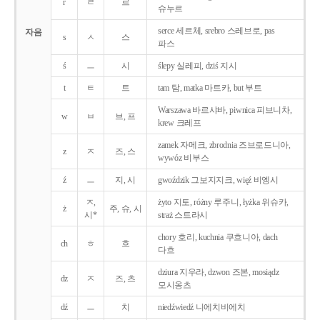
r
ㄹ
르
슈누르
serce 세르체, srebro 스레브로, pas
자음
s
ㅅ
스
파스
ś
ㅡ
시
ślepy 실레피, dziś 지시
t
ㅌ
트
tam 탐, matka 마트카, but 부트
Warszawa 바르샤바, piwnica 피브니차,
w
ㅂ
브, 프
krew 크레프
zamek 자메크, zbrodnia 즈브로드니아,
z
ㅈ
즈, 스
wywóz 비부스
ź
ㅡ
지, 시
gwoździk 그보지지크, więź 비엥시
ㅈ,
żyto 지토, różny 루주니, łyżka 위슈카,
ż
주, 슈, 시
시*
straż 스트라시
chory 호리, kuchnia 쿠흐니아, dach
ch
ㅎ
흐
다흐
dziura 지우라, dzwon 즈본, mosiądz
dz
ㅈ
즈, 츠
모시옹츠
dź
ㅡ
치
niedźwiedź 니에치비에치