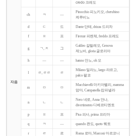
credo 크레도
Pinocchio 피노키오, cherubino
ch
ㅋ
―
케루비노
d
ㄷ
드
Dante 단테, drizza 드리차
f
ㅍ
프
Firenze 피렌체, freddo 프레도
Galileo 갈릴레오, Genova
g
ㄱ, ㅈ
그
제노바, gloria 글로리아
h
―
―
hanno 안노, oh 오
Milano 밀라노, largo 라르고,
l
ㄹ, ㄹㄹ
ㄹ
palco 팔코
자음
Macchiavelli 마키아벨리, mamma
m
ㅁ
ㅁ
맘마, Campanella 캄파넬라
Nero 네로, Anna 안나,
n
ㄴ
ㄴ
divertimento 디베르티멘토
p
ㅍ
프
Pisa 피사, prima 프리마
q
ㅋ
―
quando 콴도, queto 퀘토
r
ㄹ
르
Roma 로마, Marconi 마르코니