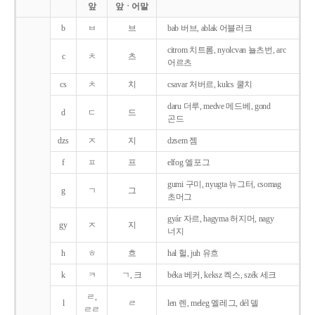
앞
앞ㆍ어말
b
ㅂ
브
bab 버브, ablak 어블러크
citrom 치트롬, nyolcvan 뇰츠번, arc
c
ㅊ
츠
어르츠
cs
ㅊ
치
csavar 처버르, kulcs 쿨치
daru 더루, medve 메드베, gond
d
ㄷ
드
곤드
dzs
ㅈ
지
dzsem 젬
f
ㅍ
프
elfog 엘포그
gumi 구미, nyugta 뉴그터, csomag
g
ㄱ
그
초머그
gyár 자르, hagyma 허지머, nagy
gy
ㅈ
지
너지
h
ㅎ
흐
hal 헐, juh 유흐
k
ㅋ
ㄱ, 크
béka 베커, keksz 켁스, szék 세크
ㄹ,
l
ㄹ
len 렌, meleg 멜레그, dél 델
ㄹㄹ