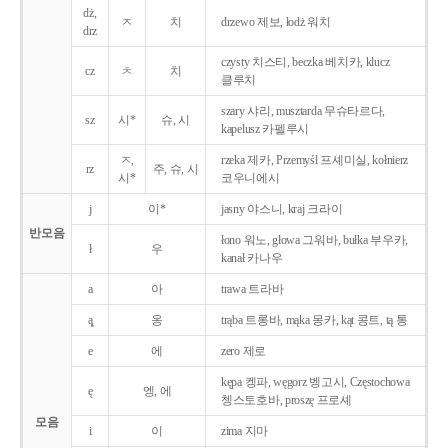
dż,
ㅈ
치
drzewo 제보, łodż 워치
drz
czysty 치스티, beczka 베치카, klucz
cz
ㅊ
치
클루치
szary 샤리, musztarda 무슈타르다,
sz
시*
슈, 시
kapelusz 카펠루시
ㅈ,
rzeka 제카, Przemyśl 프셰미실, kołnierz
rz
주, 슈, 시
시*
코우니에시
j
이*
jasny 야스니, kraj 크라이
반모음
łono 워노, głowa 그워바, bułka 부우카,
ł
우
kanał 카나우
a
아
trawa 트라바
ą̨
옹
trąba 트롱바, mąka 몽카, kąt 콩트, tą 통
e
에
zero 제로
kępa 켕파, węgorz 벵고시, Częstochowa
ę
엥, 에
쳉스토호바, proszę 프로셰
모음
i
이
zima 지마