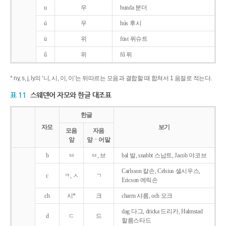
u
우
bunda 분더
ú
우
hús 후시
ü
위
füst 퓌슈트
ű
위
fű 퓌
* ny, s, j, ly의 ‘니, 시, 이, 이’는 뒤따르는 모음과 결합할 때 합쳐서 1 음절로 적는다.
표 11
스웨덴어 자모와 한글 대조표
한글
자모
보기
모음
자음
앞
앞ㆍ어말
b
ㅂ
ㅂ, 브
bal 발, snabbt 스납트, Jacob 야코브
Carlsson 칼손, Celsius 셀시우스,
c
ㅋ, ㅅ
ㄱ
Ericson 에릭손
ch
시*
크
charm 샤름, och 오크
dag 다그, dricka 드리카, Halmstad
d
ㄷ
드
할름스타드