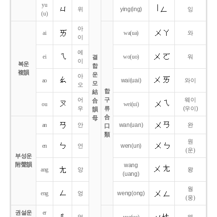
yu
위
ying
(ing)
잉
(u)
아
ai
wa
(ua)
와
이
에
ei
wo
(uo)
워
결
이
복운
합
複韻
운
아
ao
wai
(uai)
와이
모
오
합
結
어
구
웨이
合
ou
wei
(ui)
우
류
(우이)
韻
合
母
an
안
wan
(uan)
완
口
類
원
en
언
wen
(un)
(운)
부성운
附聲韻
wang
ang
앙
왕
(uang)
웡
eng
엉
weng
(ong)
(웅)
권설운
er