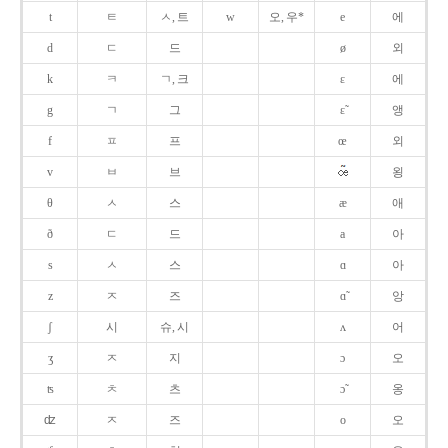
t
ㅌ
ㅅ, 트
w
오, 우*
e
에
d
ㄷ
드
ø
외
k
ㅋ
ㄱ, 크
ɛ
에
g
ㄱ
그
ɛ̃
앵
f
ㅍ
프
œ
외
v
ㅂ
브
욍
θ
ㅅ
스
æ
애
ð
ㄷ
드
a
아
s
ㅅ
스
ɑ
아
z
ㅈ
즈
ɑ̃
앙
ʃ
시
슈, 시
ʌ
어
ʒ
ㅈ
지
ɔ
오
ʦ
ㅊ
츠
ɔ̃
옹
ʣ
ㅈ
즈
o
오