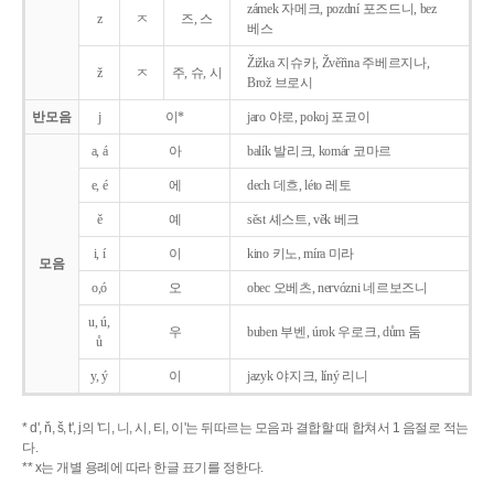
zámek 자메크, pozdní 포즈드니, bez
z
ㅈ
즈, 스
베스
Žižka 지슈카, Žvěřina 주베르지나,
ž
ㅈ
주, 슈, 시
Brož 브로시
반모음
j
이*
jaro 야로, pokoj 포코이
a, á
아
balík 발리크, komár 코마르
e, é
에
dech 데흐, léto 레토
ě
예
sěst 셰스트, věk 베크
i, í
이
kino 키노, míra 미라
모음
o,ó
오
obec 오베츠, nervózni 네르보즈니
u, ú,
우
buben 부벤, úrok 우로크, dům 둠
ů
y, ý
이
jazyk
야지크, líný 리니
* d', ň, š, t', j의 '디, 니, 시, 티, 이'는 뒤따르는 모음과 결합할 때 합쳐서 1 음절로 적는
다.
** x는 개별 용례에 따라 한글 표기를 정한다.