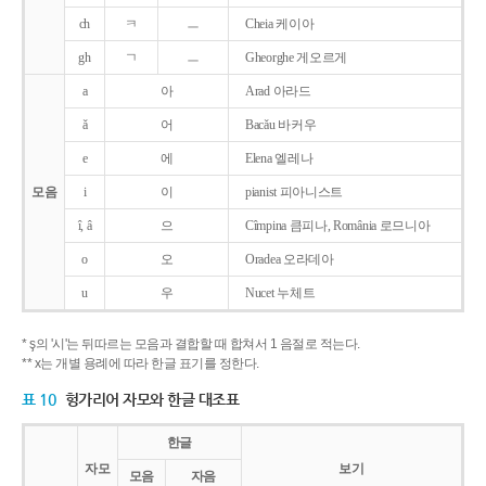
ch
ㅋ
ㅡ
Cheia 케이아
gh
ㄱ
ㅡ
Gheorghe 게오르게
a
아
Arad 아라드
ǎ
어
Bacǎu 바커우
e
에
Elena 엘레나
모음
i
이
pianist 피아니스트
î, â
으
Cîmpina 큼피나, România 로므니아
o
오
Oradea 오라데아
u
우
Nucet 누체트
* ş의 '시'는 뒤따르는 모음과 결합할 때 합쳐서 1 음절로 적는다.
** x는 개별 용례에 따라 한글 표기를 정한다.
표 10
헝가리어 자모와 한글 대조표
한글
자모
보기
모음
자음