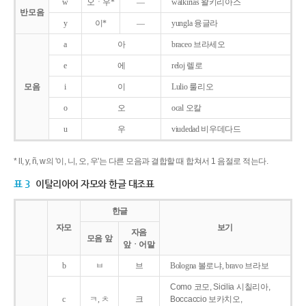
w
오ㆍ우*
―
walkirias 왈키리아스
반모음
y
이*
―
yungla 융글라
a
아
braceo 브라세오
e
에
reloj 렐로
모음
i
이
Lulio 룰리오
o
오
ocal 오칼
u
우
viudedad 비우데다드
* ll, y, ñ, w의 '이, 니, 오, 우'는 다른 모음과 결합할 때 합쳐서 1 음절로 적는다.
표 3
이탈리아어 자모와 한글 대조표
한글
자모
보기
자음
모음 앞
앞ㆍ어말
b
ㅂ
브
Bologna 볼로냐, bravo 브라보
Como 코모, Sicilia 시칠리아,
c
ㅋ, ㅊ
크
Boccaccio 보카치오,