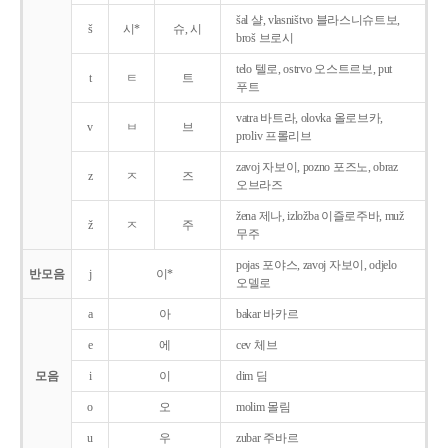
šal 샬, vlasništvo 블라스니슈트보,
š
시*
슈, 시
broš 브로시
telo 텔로, ostrvo 오스트르보, put
t
ㅌ
트
푸트
vatra 바트라, olovka 올로브카,
v
ㅂ
브
proliv 프롤리브
zavoj 자보이, pozno 포즈노, obraz
z
ㅈ
즈
오브라즈
žena 제나, izložba 이즐로주바, muž
ž
ㅈ
주
무주
pojas 포야스, zavoj 자보이, odjelo
반모음
j
이*
오델로
a
아
bakar 바카르
e
에
cev 체브
모음
i
이
dim 딤
o
오
molim 몰림
u
우
zubar 주바르