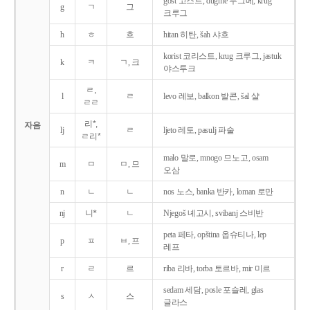
gost 고스트, dugme 두그메, krug
g
ㄱ
그
크루그
h
ㅎ
흐
hitan 히탄, šah 샤흐
korist 코리스트, krug 크루그, jastuk
k
ㅋ
ㄱ, 크
야스투크
ㄹ,
l
ㄹ
levo 레보, balkon 발콘, šal 샬
ㄹㄹ
리*,
자음
lj
ㄹ
ljeto 레토, pasulj 파술
ㄹ리*
malo 말로, mnogo 므노고, osam
m
ㅁ
ㅁ, 므
오삼
n
ㄴ
ㄴ
nos 노스, banka 반카, loman 로만
nj
니*
ㄴ
Njegoš 녜고시, svibanj 스비반
peta 페타, opština 옵슈티나, lep
p
ㅍ
ㅂ, 프
레프
r
ㄹ
르
riba 리바, torba 토르바, mir 미르
sedam 세담, posle 포슬레, glas
s
ㅅ
스
글라스