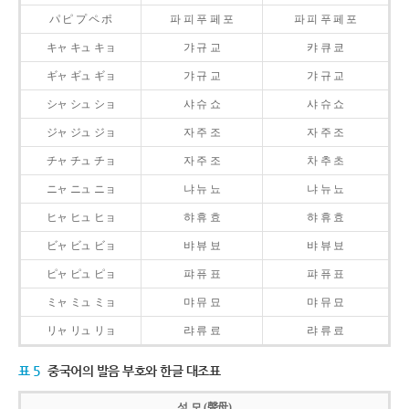
パ ピ プ ペ ポ
파 피 푸 페 포
파 피 푸 페 포
キャ キュ キョ
갸 규 교
캬 큐 쿄
ギャ ギュ ギョ
갸 규 교
갸 규 교
シャ シュ ショ
샤 슈 쇼
샤 슈 쇼
ジャ ジュ ジョ
자 주 조
자 주 조
チャ チュ チョ
자 주 조
차 추 초
ニャ ニュ ニョ
냐 뉴 뇨
냐 뉴 뇨
ヒャ ヒュ ヒョ
햐 휴 효
햐 휴 효
ビャ ビュ ビョ
뱌 뷰 뵤
뱌 뷰 뵤
ピャ ピュ ピョ
퍄 퓨 표
퍄 퓨 표
ミャ ミュ ミョ
먀 뮤 묘
먀 뮤 묘
リャ リュ リョ
랴 류 료
랴 류 료
표 5
중국어의 발음 부호와 한글 대조표
성 모 (聲母)