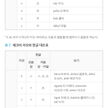
o
오
udo 우도
ó
우
próba 프루바
u
우
kula 쿨라
y
이
daktyl 닥틸
* ż, sz, rz의 '시'와 j의 '이'는 뒤따르는 모음과 결합할 때 합쳐서 1 음절로 적는다.
표 7
체코어 자모와 한글 대조표
한글
자모
보기
모음
자음
앞
앞ㆍ어말
barva 바르바, obchod 옵호트, dobrý
b
ㅂ
ㅂ, 브, 프
도브리, jeřab 예르자프
cigareta 치가레타, nemocnice
c
ㅊ
츠
네모츠니체, nemoc 네모츠
čapek 차페크, kulečnik 쿨레치니크,
č
ㅊ
치
míč 미치