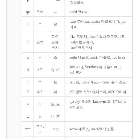
스트로프
qu
크ㅂ
ㅡ
quasi 크바시
ruka 루카, harmonika 하르모니카, mír
r
ㄹ
르
미르
르주,
řeka 르제카, námořník 나모르주니크,
ř
르ㅈ
르슈,
hořký 호르슈키,
르시
kouř 코우르시
s
ㅅ
스
sedlo 세들로, máslo 마슬로, nos 노스
šaty 샤티, Šternberk 슈테른베르크,
š
시*
슈, 시
koš 코시
t
ㅌ
트
tam 탐, matka 마트카, bolest 볼레스트
t'
티*
티
tělo 텔로, štěstí 슈테스티, obět' 오베티
vysoký 비소키, knihovna 크니호브나,
v
ㅂ
브, 프
kov 코프
w
ㅂ
브, 프
ㄱㅅ,
x**
ㄱ스
xerox 제록스, saxofón 삭소폰
ㅈ