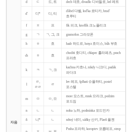
d
ㄷ
드, 트
dech 데흐, divadlo 디바들로, led 레트
d'ábel 댜벨, lod'ka 로티카, hrud'
d'
디*
디, 티
흐루티
f
ㅍ
프
fík 피크, knoflík 크노플리크
g
ㄱ
ㄱ, 그, 크
gramofon 그라모폰
h
ㅎ
흐
hadr 하드르, hmyz 흐미스, bůh 부흐
choditi 호디티, chlapec 흘라페츠, prach
ch
ㅎ
흐
프라흐
kachna 카흐나, nikdy 니크디, padák
k
ㅋ
ㄱ, 크
파다크
ㄹ,
lev 레프, šplhati 슈플하티, postel
l
ㄹ
ㄹㄹ
포스텔
most 모스트, mrak 므라크, podzim
m
ㅁ
ㅁ, 므
포드짐
n
ㄴ
ㄴ
noha 노하, podmínka 포드민카
ň
니*
ㄴ
němý 네미, sáňky 산키, Plzeň 플젠
자음
Praha 프라하, koroptev 코롭테프, strop
p
ㅍ
ㅂ, 프