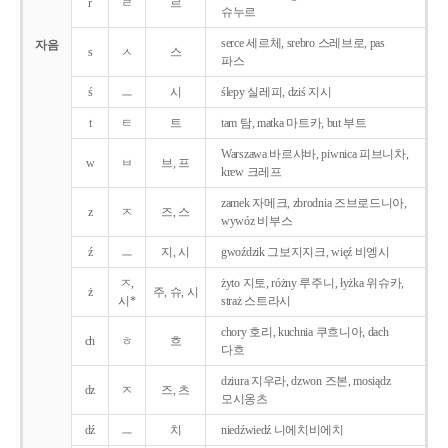
r
ㄹ
르
슈누르
serce 세르체, srebro 스레브로, pas
자음
s
ㅅ
스
파스
ś
ㅡ
시
ślepy 실레피, dziś 지시
t
ㅌ
트
tam 탐, matka 마트카, but 부트
Warszawa 바르샤바, piwnica 피브니차,
w
ㅂ
브, 프
krew 크레프
zamek 자메크, zbrodnia 즈브로드니아,
z
ㅈ
즈, 스
wywóz 비부스
ź
ㅡ
지, 시
gwoździk 그보지지크, więź 비엥시
ㅈ,
żyto 지토, różny 루주니, łyżka 위슈카,
ż
주, 슈, 시
시*
straż 스트라시
chory 호리, kuchnia 쿠흐니아, dach
ch
ㅎ
흐
다흐
dziura 지우라, dzwon 즈본, mosiądz
dz
ㅈ
즈, 츠
모시옹츠
dź
ㅡ
치
niedźwiedź 니에치비에치