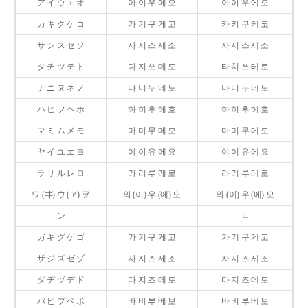
ア イ ウ エ オ
아 이 우 에 오
아 이 우 에 오
カ キ ク ケ コ
가 기 구 게 고
카 키 쿠 케 코
サ シ ス セ ソ
사 시 스 세 소
사 시 스 세 소
タ チ ツ テ ト
다 지 쓰 데 도
타 치 쓰 테 토
ナ ニ ヌ ネ ノ
나 니 누 네 노
나 니 누 네 노
ハ ヒ フ ヘ ホ
하 히 후 헤 호
하 히 후 헤 호
マ ミ ム メ モ
마 미 무 메 모
마 미 무 메 모
ヤ イ ユ エ ヨ
야 이 유 에 요
야 이 유 에 요
ラ リ ル レ ロ
라 리 루 레 로
라 리 루 레 로
ワ (ヰ) ウ (ヱ) ヲ
와 (이) 우 (에) 오
와 (이) 우 (에) 오
ン
ㄴ
ガ ギ グ ゲ ゴ
가 기 구 게 고
가 기 구 게 고
ザ ジ ズ ゼ ゾ
자 지 즈 제 조
자 지 즈 제 조
ダ ヂ ヅ デ ド
다 지 즈 데 도
다 지 즈 데 도
バ ビ ブ ベ ボ
바 비 부 베 보
바 비 부 베 보