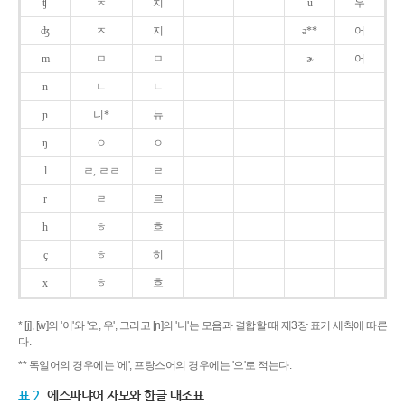
ʧ
ㅊ
치
u
우
ʤ
ㅈ
지
ə**
어
m
ㅁ
ㅁ
ɚ
어
n
ㄴ
ㄴ
ɲ
니*
뉴
ŋ
ㅇ
ㅇ
l
ㄹ, ㄹㄹ
ㄹ
r
ㄹ
르
h
ㅎ
흐
ç
ㅎ
히
x
ㅎ
흐
* [j], [w]의 '이'와 '오, 우', 그리고 [ɲ]의 '니'는 모음과 결합할 때 제3장 표기 세칙에 따른
다.
** 독일어의 경우에는 '에', 프랑스어의 경우에는 '으'로 적는다.
표 2
에스파냐어 자모와 한글 대조표