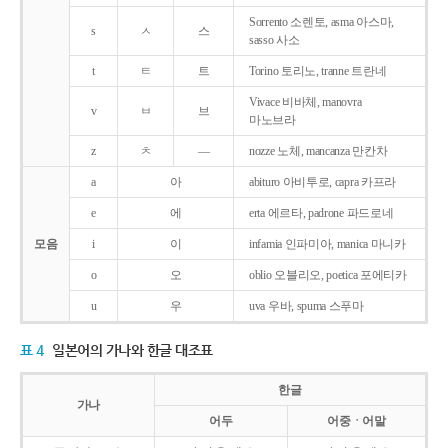
Sorrento 소렌토, asma 아스마,
s
ㅅ
스
sasso 사소
t
ㅌ
트
Torino 토리노, tranne 트란네
Vivace 비바체, manovra
v
ㅂ
브
마노브라
z
ㅊ
―
nozze 노체, mancanza 만칸차
a
아
abituro 아비투로, capra 카프라
e
에
erta 에르타, padrone 파드로네
모음
i
이
infamia 인파미아, manica 마니카
o
오
oblio 오블리오, poetica 포에티카
u
우
uva 우바, spuma 스푸마
표 4
일본어의 가나와 한글 대조표
한글
가나
어두
어중ㆍ어말