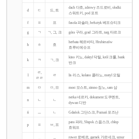
dach 다흐, zdrowy 즈드로비, słodki
d
ㄷ
드, 트
스워트키, pod 포트
f
ㅍ
프
fasola 파솔라, befsztyk 베프슈티크
g
ㄱ
ㄱ, 그, 크
góra 구라, grad 그라트, targ 타르크
herbata 헤르바타, Hrubieszów
h
ㅎ
흐
흐루비에슈프
kino 키노, daktyl 닥틸, król 크룰, bank
k
ㅋ
ㄱ, 크
반크
ㄹ,
l
ㄹ
lis 리스, kolano 콜라노, motyl 모틸
ㄹㄹ
m
ㅁ
ㅁ, 므
most 모스트, zimno 짐노, sam 삼
nerka 네르카, dokument 도쿠멘트,
n
ㄴ
ㄴ
dywan 디반
ń
ㅡ
ㄴ
Gdańsk 그단스크, Poznań 포즈난
para 파라, Słupsk 스웁스크, chłop
p
ㅍ
ㅂ, 프
흐워프
rower 로베르, garnek 가르네크, sznur