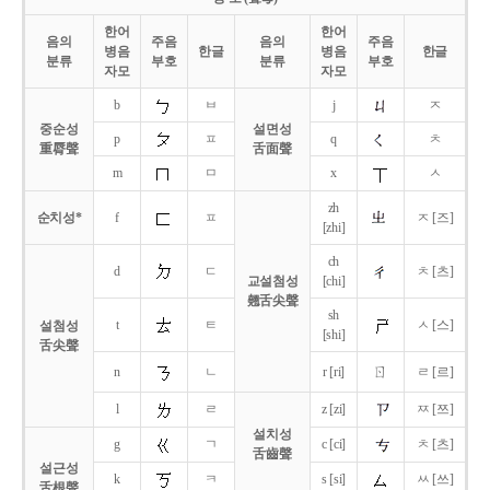
한어
한어
음의
주음
음의
주음
병음
한글
병음
한글
분류
부호
분류
부호
자모
자모
b
ㅂ
j
ㅈ
중순성
설면성
p
ㅍ
q
ㅊ
重脣聲
舌面聲
m
ㅁ
x
ㅅ
zh
순치성*
f
ㅍ
ㅈ [즈]
[zhi]
ch
d
ㄷ
ㅊ [츠]
교설첨성
[chi]
翹舌尖聲
sh
t
ㅌ
ㅅ [스]
설첨성
[shi]
舌尖聲
ㄖ
n
ㄴ
r [ri]
ㄹ [르]
l
ㄹ
z [zi]
ㅉ [쯔]
설치성
g
ㄱ
c [ci]
ㅊ [츠]
舌齒聲
설근성
k
ㅋ
s [si]
ㅆ [쓰]
舌根聲