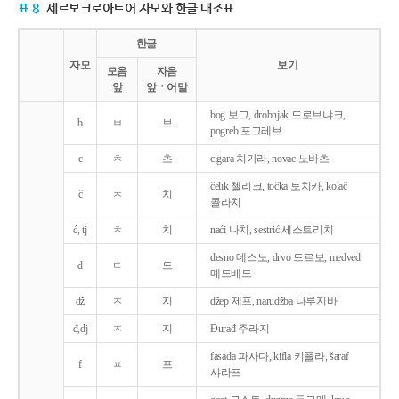
표 8
세르보크로아트어 자모와 한글 대조표
한글
자모
보기
모음
자음
앞
앞ㆍ어말
bog 보그, drobnjak 드로브냐크,
b
ㅂ
브
pogreb 포그레브
c
ㅊ
츠
cigara 치가라, novac 노바츠
čelik 첼리크, točka 토치카, kolač
č
ㅊ
치
콜라치
ć, tj
ㅊ
치
naći 나치, sestrić 세스트리치
desno 데스노, drvo 드르보, medved
d
ㄷ
드
메드베드
dž
ㅈ
지
džep 제프, narudžba 나루지바
đ,dj
ㅈ
지
Ðurađ 주라지
fasada 파사다, kifla 키플라, šaraf
f
ㅍ
프
샤라프