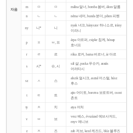
m
ㅁ
ㅁ
málna 말너, bomba 봄버, álom 알롬
자음
n
ㄴ
ㄴ
néma 네머, bunda 분더, pihen 피헨
nyak 녀크, hányszor 하니소르, irány
ny
니*
니
이라니
árpa 아르퍼, csipke 칩케, hónap
p
ㅍ
ㅂ, 프
호너프
r
ㄹ
르
róka 로커, barna 버르너, ár 아르
sál 샬, puska 푸슈카, aratás
s
시*
슈, 시
어러타시
alszik 얼시크, asztal 어스털, húsz
sz
ㅅ
스
후스
ajto 어이토, borotva 보로트버, csont
t
ㅌ
트
촌트
ty
ㅊ
치
atya 어처
vesz 베스, évszázad 에브사저드,
v
ㅂ
브
enyv 에니브
z
ㅈ
즈
zab 저브, kezd 케즈드, blúz 블루즈