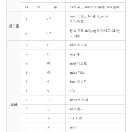
zs
ㅈ
주
zsák 자크, tőzsde 퇴주데, rozs 로주
ajak 어여크, fej 페이, január
j
이*
여누아르
반모음
lyuk 유크, mélység 메이셰그, király
ly
이*
키라이
a
어
lakat 러커트
á
아
máj 마이
e
에
mert 메르트
é
에
mész 메스
i
이
isten 이슈텐
í
이
sí 시
o
오
torna 토르너
모음
ó
오
róka 로커
ö
외
sör 쇠르
ő
외
nő 뇌