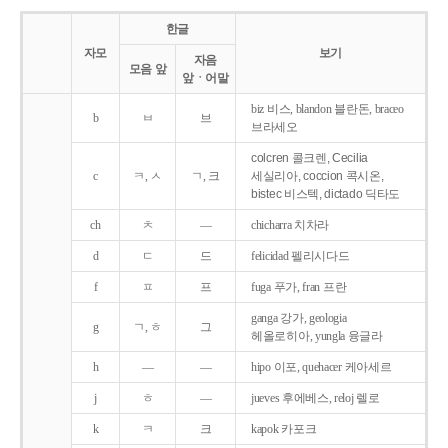
한글
자모
보기
자음
모음 앞
앞ㆍ어말
biz 비스, blandon 블란돈, braceo
b
ㅂ
브
브라세오
colcren 콜크렌, Cecilia
c
ㅋ, ㅅ
ㄱ, 크
세실리아, coccion 콕시온,
bistec 비스텍, dictado 딕타도
ch
ㅊ
―
chicharra 치차라
d
ㄷ
드
felicidad 펠리시다드
f
ㅍ
프
fuga 푸가, fran 프란
ganga 강가, geologia
g
ㄱ, ㅎ
그
헤올로히아, yungla 융글라
h
―
―
hipo 이포, quehacer 케아세르
j
ㅎ
―
jueves 후에베스, reloj 렐로
k
ㅋ
크
kapok 카포크