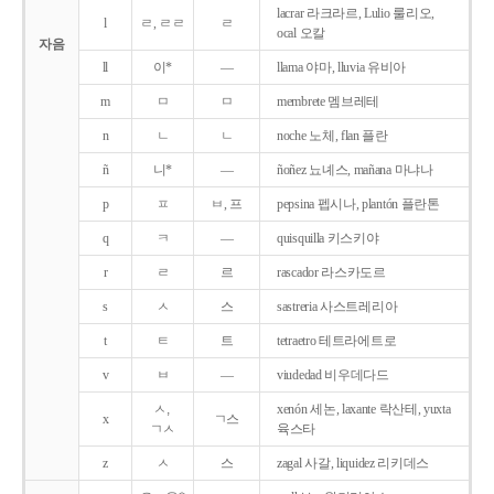
lacrar 라크라르, Lulio 룰리오,
l
ㄹ, ㄹㄹ
ㄹ
ocal 오칼
자음
ll
이*
―
llama 야마, lluvia 유비아
m
ㅁ
ㅁ
membrete 멤브레테
n
ㄴ
ㄴ
noche 노체, flan 플란
ñ
니*
―
ñoñez 뇨녜스, mañana 마냐나
p
ㅍ
ㅂ, 프
pepsina 펩시나, plantón 플란톤
q
ㅋ
―
quisquilla 키스키야
r
ㄹ
르
rascador 라스카도르
s
ㅅ
스
sastreria 사스트레리아
t
ㅌ
트
tetraetro 테트라에트로
v
ㅂ
―
viudedad 비우데다드
ㅅ,
xenón 세논, laxante 락산테, yuxta
x
ㄱ스
ㄱㅅ
육스타
z
ㅅ
스
zagal 사갈, liquidez 리키데스