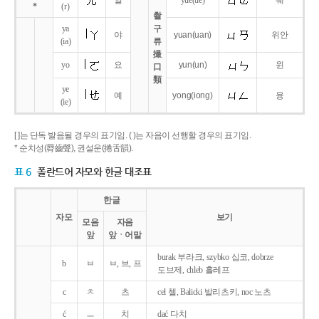
얼
yue
(ue)
웨
*
(r)
촬
ya
구
야
yuan
(uan)
위안
(ia)
류
撮
yo
요
yun
(un)
윈
口
類
ye
예
yong
(iong)
융
(ie)
[ ]는 단독 발음될 경우의 표기임. ( )는 자음이 선행할 경우의 표기임.
* 순치성(脣齒聲), 권설운(捲舌韻).
표 6
폴란드어 자모와 한글 대조표
한글
자모
보기
모음
자음
앞
앞ㆍ어말
burak 부라크, szybko 십코, dobrze
b
ㅂ
ㅂ, 브, 프
도브제, chleb 흘레프
c
ㅊ
츠
cel 첼, Balicki 발리츠키, noc 노츠
ć
ㅡ
치
dać 다치