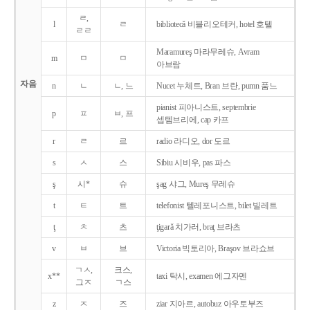
ㄹ,
l
ㄹ
bibliotecǎ 비블리오테커, hotel 호텔
ㄹㄹ
Maramureş 마라무레슈, Avram
m
ㅁ
ㅁ
아브람
자음
n
ㄴ
ㄴ, 느
Nucet 누체트, Bran 브란, pumn 품느
pianist 피아니스트, septembrie
p
ㅍ
ㅂ, 프
셉템브리에, cap 카프
r
ㄹ
르
radio 라디오, dor 도르
s
ㅅ
스
Sibiu 시비우, pas 파스
ş
시*
슈
şag 샤그, Mureş 무레슈
t
ㅌ
트
telefonist 텔레포니스트, bilet 빌레트
ţ
ㅊ
츠
ţigarǎ 치가러, braţ 브라츠
v
ㅂ
브
Victoria 빅토리아, Braşov 브라쇼브
ㄱㅅ,
크스,
x**
taxi 탁시, examen 에그자멘
그ㅈ
ㄱ스
z
ㅈ
즈
ziar 지아르, autobuz 아우토부즈