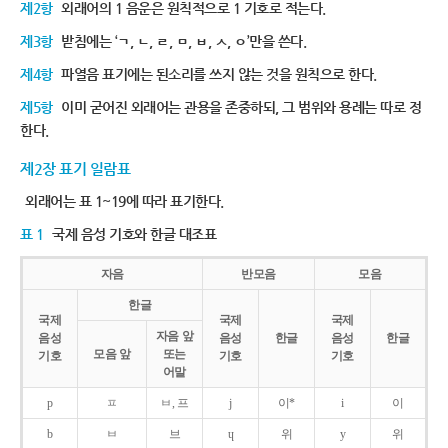
제2항
외래어의 1 음운은 원칙적으로 1 기호로 적는다.
제3항
받침에는 ‘ㄱ, ㄴ, ㄹ, ㅁ, ㅂ, ㅅ, ㅇ’만을 쓴다.
제4항
파열음 표기에는 된소리를 쓰지 않는 것을 원칙으로 한다.
제5항
이미 굳어진 외래어는 관용을 존중하되, 그 범위와 용례는 따로 정
한다.
제2장 표기 일람표
외래어는 표 1~19에 따라 표기한다.
표 1
국제 음성 기호와 한글 대조표
자음
반모음
모음
한글
국제
국제
국제
자음 앞
음성
음성
한글
음성
한글
모음 앞
또는
기호
기호
기호
어말
p
ㅍ
ㅂ, 프
j
이*
i
이
b
ㅂ
브
ɥ
위
y
위