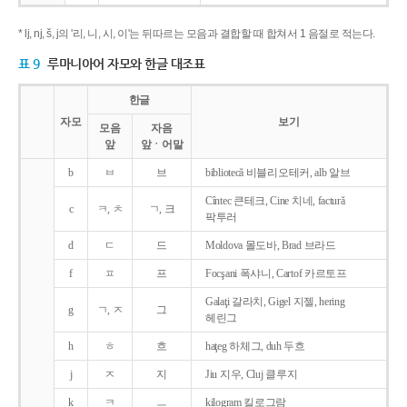
* lj, nj, š, j의 '리, 니, 시, 이'는 뒤따르는 모음과 결합할 때 합쳐서 1 음절로 적는다.
표 9
루마니아어 자모와 한글 대조표
한글
자모
보기
모음
자음
앞
앞ㆍ어말
b
ㅂ
브
bibliotecǎ 비블리오테커, alb 알브
Cîntec 큰테크, Cine 치네, facturǎ
c
ㅋ, ㅊ
ㄱ, 크
팍투러
d
ㄷ
드
Moldova 몰도바, Brad 브라드
f
ㅍ
프
Focşani 폭샤니, Cartof 카르토프
Galaţi 갈라치, Gigel 지젤, hering
g
ㄱ, ㅈ
그
헤린그
h
ㅎ
흐
haţeg 하체그, duh 두흐
j
ㅈ
지
Jiu 지우, Cluj 클루지
k
ㅋ
ㅡ
kilogram 킬로그람