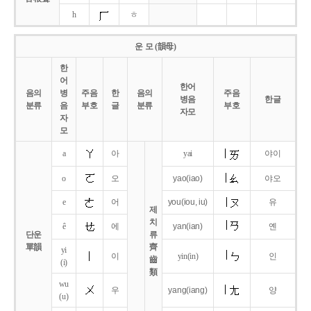
h
ㅎ
운 모 (韻母)
한
어
한어
음의
병
주음
한
음의
주음
병음
한글
분류
음
부호
글
분류
부호
자모
자
모
a
아
yai
야이
o
오
yao
(iao)
야오
e
어
you
(iou,
iu)
유
제
치
ê
에
yan
(ian)
옌
단운
류
單韻
齊
yi
이
yin(in)
인
齒
(i)
類
wu
우
yang
(iang)
양
(u)