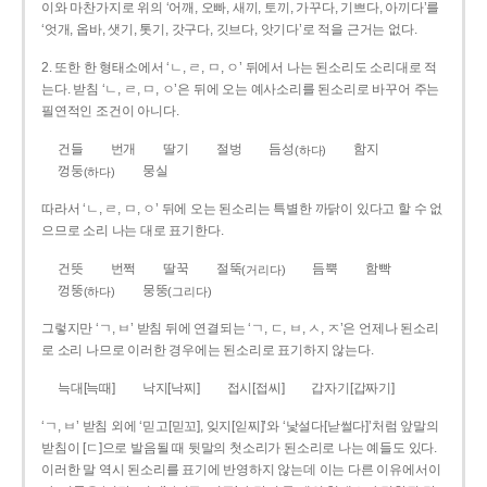
이와 마찬가지로 위의 ‘어깨, 오빠, 새끼, 토끼, 가꾸다, 기쁘다, 아끼다’를
‘엇개, 옵바, 샛기, 톳기, 갓구다, 깃브다, 앗기다’로 적을 근거는 없다.
2. 또한 한 형태소에서 ‘ㄴ, ㄹ, ㅁ, ㅇ’ 뒤에서 나는 된소리도 소리대로 적
는다. 받침 ‘ㄴ, ㄹ, ㅁ, ㅇ’은 뒤에 오는 예사소리를 된소리로 바꾸어 주는
필연적인 조건이 아니다.
건들
번개
딸기
절벙
듬성
함지
(하다)
껑둥
뭉실
(하다)
따라서 ‘ㄴ, ㄹ, ㅁ, ㅇ’ 뒤에 오는 된소리는 특별한 까닭이 있다고 할 수 없
으므로 소리 나는 대로 표기한다.
건뜻
번쩍
딸꾹
절뚝
듬뿍
함빡
(거리다)
껑뚱
뭉뚱
(하다)
(그리다)
그렇지만 ‘ㄱ, ㅂ’ 받침 뒤에 연결되는 ‘ㄱ, ㄷ, ㅂ, ㅅ, ㅈ’은 언제나 된소리
로 소리 나므로 이러한 경우에는 된소리로 표기하지 않는다.
늑대[늑때]
낙지[낙찌]
접시[접씨]
갑자기[갑짜기]
‘ㄱ, ㅂ’ 받침 외에 ‘믿고[믿꼬], 잊지[읻찌]’와 ‘낯설다[낟썰다]’처럼 앞말의
받침이 [ㄷ]으로 발음될 때 뒷말의 첫소리가 된소리로 나는 예들도 있다.
이러한 말 역시 된소리를 표기에 반영하지 않는데 이는 다른 이유에서이