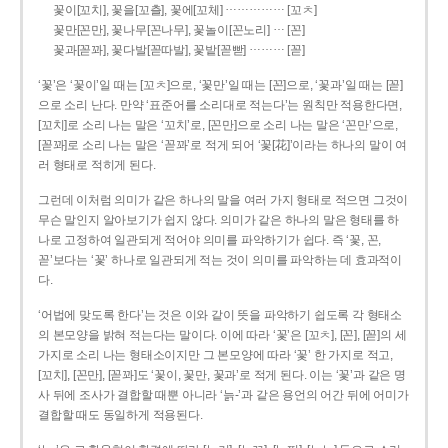
……………
꽃이[꼬치], 꽃을[꼬츨], 꽃에[꼬체]
[꼬ㅊ]
…
꽃만[꼰만], 꽃나무[꼰나무], 꽃놀이[꼰노리]
[꼰]
………
꽃과[꼳꽈], 꽃다발[꼳따발], 꽃밭[꼳빧]
[꼳]
‘꽃’은 ‘꽃이’일 때는 [꼬ㅊ]으로, ‘꽃만’일 때는 [꼰]으로, ‘꽃과’일 때는 [꼳]
으로 소리 난다. 만약 ‘표준어를 소리대로 적는다’는 원칙만 적용한다면,
[꼬치]로 소리 나는 말은 ‘꼬치’로, [꼰만]으로 소리 나는 말은 ‘꼰만’으로,
[꼳꽈]로 소리 나는 말은 ‘꼳꽈’로 적게 되어 ‘꽃[花]’이라는 하나의 말이 여
러 형태로 적히게 된다.
그런데 이처럼 의미가 같은 하나의 말을 여러 가지 형태로 적으면 그것이
무슨 말인지 알아보기가 쉽지 않다. 의미가 같은 하나의 말은 형태를 하
나로 고정하여 일관되게 적어야 의미를 파악하기가 쉽다. 즉 ‘꽃, 꼰,
꼳’보다는 ‘꽃’ 하나로 일관되게 적는 것이 의미를 파악하는 데 효과적이
다.
‘어법에 맞도록 한다’는 것은 이와 같이 뜻을 파악하기 쉽도록 각 형태소
의 본모양을 밝혀 적는다는 말이다. 이에 따라 ‘꽃’은 [꼬ㅊ], [꼰], [꼳]의 세
가지로 소리 나는 형태소이지만 그 본모양에 따라 ‘꽃’ 한 가지로 적고,
[꼬치], [꼰만], [꼳꽈]도 ‘꽃이, 꽃만, 꽃과’로 적게 된다. 이는 ‘꽃’과 같은 명
사 뒤에 조사가 결합할 때뿐 아니라 ‘늙-’과 같은 용언의 어간 뒤에 어미가
결합할 때도 동일하게 적용된다.