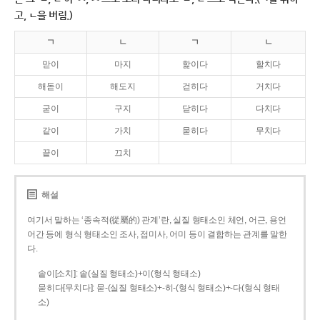
고, ㄴ을 버림.)
ㄱ
ㄴ
ㄱ
ㄴ
맏이
마지
핥이다
할치다
해돋이
해도지
걷히다
거치다
굳이
구지
닫히다
다치다
같이
가치
묻히다
무치다
끝이
끄치
해설
여기서 말하는 ‘종속적(從屬的) 관계’란, 실질 형태소인 체언, 어근, 용언
어간 등에 형식 형태소인 조사, 접미사, 어미 등이 결합하는 관계를 말한
다.
솥이[소치]: 솥(실질 형태소)+이(형식 형태소)
묻히다[무치다]: 묻­-(실질 형태소)+­-히­-(형식 형태소)+-다(형식 형태
소)