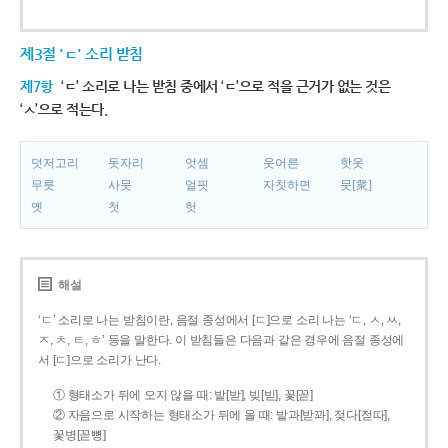
제3절 'ㄷ' 소리 받침
제7항
‘ㄷ’ 소리로 나는 받침 중에서 ‘ㄷ’으로 적을 근거가 없는 것은
‘ㅅ’으로 적는다.
덧저고리
돗자리
엇셈
웃어른
핫옷
무릇
사뭇
얼핏
자칫하면
뭇[衆]
옛
첫
헛
해설
‘ㄷ’ 소리로 나는 받침이란, 음절 종성에서 [ㄷ]으로 소리 나는 ‘ㄷ, ㅅ, ㅆ,
ㅈ, ㅊ, ㅌ, ㅎ’ 등을 말한다. 이 받침들은 다음과 같은 경우에 음절 종성에
서 [ㄷ]으로 소리가 난다.
① 형태소가 뒤에 오지 않을 때: 밭[받], 빚[빋], 꽃[꼳]
② 자음으로 시작하는 형태소가 뒤에 올 때: 밭과[받꽈], 젖다[젇따],
꽃병[꼳뼝]