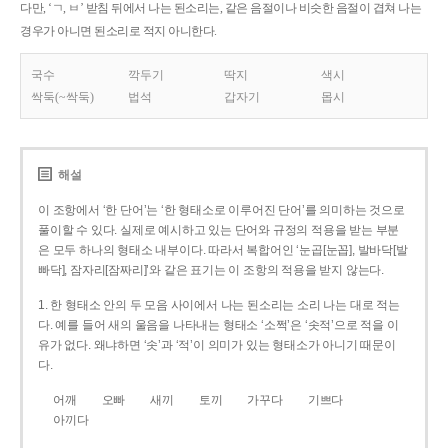
다만, ‘ㄱ, ㅂ’ 받침 뒤에서 나는 된소리는, 같은 음절이나 비슷한 음절이 겹쳐 나는
경우가 아니면 된소리로 적지 아니한다.
국수
깍두기
딱지
색시
싹둑(~싹둑)
법석
갑자기
몹시
해설
이 조항에서 ‘한 단어’는 ‘한 형태소로 이루어진 단어’를 의미하는 것으로
풀이할 수 있다. 실제로 예시하고 있는 단어와 규정의 적용을 받는 부분
은 모두 하나의 형태소 내부이다. 따라서 복합어인 ‘눈곱[눈꼽], 발바닥[발
빠닥], 잠자리[잠짜리]’와 같은 표기는 이 조항의 적용을 받지 않는다.
1. 한 형태소 안의 두 모음 사이에서 나는 된소리는 소리 나는 대로 적는
다. 예를 들어 새의 울음을 나타내는 형태소 ‘소쩍’은 ‘솟적’으로 적을 이
유가 없다. 왜냐하면 ‘솟’과 ‘적’이 의미가 있는 형태소가 아니기 때문이
다.
어깨
오빠
새끼
토끼
가꾸다
기쁘다
아끼다