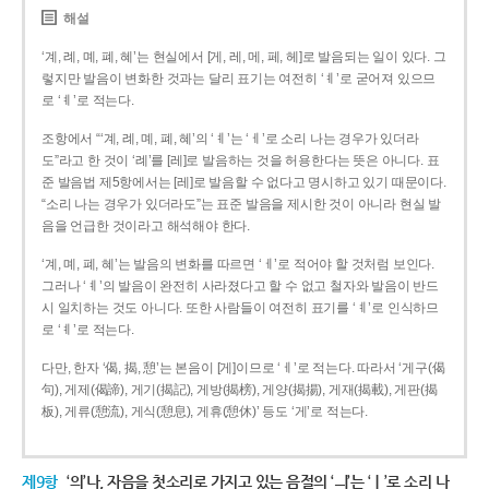
해설
‘계, 례, 몌, 폐, 혜’는 현실에서 [게, 레, 메, 페, 헤]로 발음되는 일이 있다. 그
렇지만 발음이 변화한 것과는 달리 표기는 여전히 ‘ㅖ’로 굳어져 있으므
로 ‘ㅖ’로 적는다.
조항에서 “‘계, 례, 몌, 폐, 혜’의 ‘ㅖ’는 ‘ㅔ’로 소리 나는 경우가 있더라
도”라고 한 것이 ‘례’를 [레]로 발음하는 것을 허용한다는 뜻은 아니다. 표
준 발음법 제5항에서는 [레]로 발음할 수 없다고 명시하고 있기 때문이다.
“소리 나는 경우가 있더라도”는 표준 발음을 제시한 것이 아니라 현실 발
음을 언급한 것이라고 해석해야 한다.
‘계, 몌, 폐, 혜’는 발음의 변화를 따르면 ‘ㅔ’로 적어야 할 것처럼 보인다.
그러나 ‘ㅖ’의 발음이 완전히 사라졌다고 할 수 없고 철자와 발음이 반드
시 일치하는 것도 아니다. 또한 사람들이 여전히 표기를 ‘ㅖ’로 인식하므
로 ‘ㅖ’로 적는다.
다만, 한자 ‘偈, 揭, 憩’는 본음이 [게]이므로 ‘ㅔ’로 적는다. 따라서 ‘게구(偈
句), 게제(偈諦), 게기(揭記), 게방(揭榜), 게양(揭揚), 게재(揭載), 게판(揭
板), 게류(憩流), 게식(憩息), 게휴(憩休)’ 등도 ‘게’로 적는다.
제9항
‘의’나, 자음을 첫소리로 가지고 있는 음절의 ‘ㅢ’는 ‘ㅣ’로 소리 나