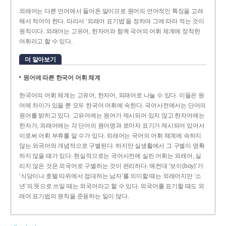
외래어는 다른 언어에서 들어온 말이므로 원어의 언어적인 특징을 고려
해서 적어야 한다. 따라서 ‘외래어 표기법’을 정하여 그에 따라 적는 것이
원칙이다. 외래어는 고유어, 한자어와 함께 국어의 어휘 체계에 정착한
어휘라고 할 수 있다.
더 알아보기
원어에 따른 한국어 어휘 체계
한국어의 어휘 체계는 고유어, 한자어, 외래어로 나눌 수 있다. 이들은 원
어에 차이가 있을 뿐 모두 한국어 어휘에 속한다. 국어사전에서는 단어의
원어를 밝히고 있다. 고유어에는 원어가 제시되어 있지 않고 한자어에는
한자가, 외래어에는 각 단어의 원어명과 로마자 표기가 제시되어 있어서
이로써 어휘 부류를 알 수가 있다. 외래어는 국어의 어휘 체계에 속하지
않는 외국어와 개념적으로 구별된다. 하지만 실생활에서 그 구별이 명확
하지 않을 때가 있다. 현실적으로는 국어사전에 실린 어휘는 외래어, 실
리지 않은 것은 외국어로 구별하는 것이 편리하다. 예컨대 ‘보이(boy)’가
‘식당이나 호텔 따위에서 접대하는 남자’를 의미할 때는 외래어지만 ‘소
년’의 뜻으로 쓰일 때는 외국어라고 할 수 있다. 외국어를 표기할 때도 외
래어 표기법의 원칙을 준용하는 일이 많다.