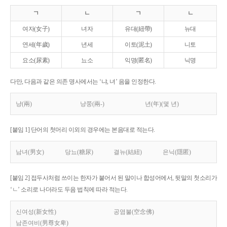
ㄱ
ㄴ
ㄱ
ㄴ
여자(女子)
녀자
유대(紐帶)
뉴대
연세(年歲)
년세
이토(泥土)
니토
요소(尿素)
뇨소
익명(匿名)
닉명
다만, 다음과 같은 의존 명사에서는 ‘냐, 녀’ 음을 인정한다.
냥(兩)
냥쭝(兩-)
년(年)(몇 년)
[붙임 1] 단어의 첫머리 이외의 경우에는 본음대로 적는다.
남녀(男女)
당뇨(糖尿)
결뉴(結紐)
은닉(隱匿)
[붙임 2] 접두사처럼 쓰이는 한자가 붙어서 된 말이나 합성어에서, 뒷말의 첫소리가
‘ㄴ’ 소리로 나더라도 두음 법칙에 따라 적는다.
신여성(新女性)
공염불(空念佛)
남존여비(男尊女卑)