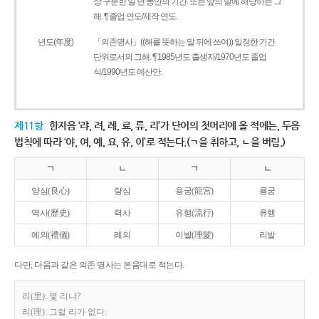
상 구분한 일 년 동안의 기간. 또는 앞의 말에 해당하는 그
해. ¶ 졸업 연도/제작 연도.
년도(年度)
「의존명사」((해를 뜻하는 말 뒤에 쓰여)) 일정한 기간
단위로서의 그해. ¶ 1985년도 출생자/1970년도 졸업
식/1990년도 예산안.
제11항
한자음 ‘랴, 려, 례, 료, 류, 리’가 단어의 첫머리에 올 적에는, 두음
법칙에 따라 ‘야, 여, 예, 요, 유, 이’로 적는다.(ㄱ을 취하고, ㄴ을 버림.)
ㄱ
ㄴ
ㄱ
ㄴ
양심(良心)
량심
용궁(龍宮)
룡궁
역사(歷史)
력사
유행(流行)
류행
예의(禮儀)
례의
이발(理髮)
리발
다만, 다음과 같은 의존 명사는 본음대로 적는다.
리(里): 몇 리냐?
리(理): 그럴 리가 없다.