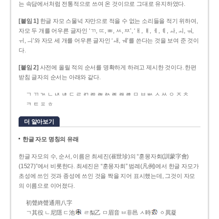
는 속담에서처럼 전통적으로 쓰여 온 것이므로 그대로 유지하였다.
[붙임 1]
한글 자모 스물넉 자만으로 적을 수 없는 소리들을 적기 위하여,
자모 두 개를 어우른 글자인 ‘ㄲ, ㄸ, ㅃ, ㅆ, ㅉ’, ‘ㅐ, ㅒ, ㅔ, ㅖ, ㅘ, ㅚ, ㅝ,
ㅟ, ㅢ’와 자모 세 개를 어우른 글자인 ‘ㅙ, ㅞ’를 쓴다는 것을 보여 준 것이
다.
[붙임 2]
사전에 올릴 적의 순서를 명확하게 하려고 제시한 것이다. 한편
받침 글자의 순서는 아래와 같다.
ㄱ ㄲ ㄳ ㄴ ㄵ ㄶ ㄷ ㄹ ㄺ ㄻ ㄼ ㄽ ㄾ ㄿ ㅀ ㅁ ㅂ ㅄ ㅅ ㅆ ㅇ ㅈ ㅊ
ㅋ ㅌ ㅍ ㅎ
더 알아보기
한글 자모 명칭의 유래
한글 자모의 수, 순서, 이름은 최세진(崔世珍)의 “훈몽자회(訓蒙字會)
(1527)”에서 비롯한다. 최세진은 “훈몽자회” 범례(凡例)에서 한글 자모가
초성에 쓰인 것과 종성에 쓰인 것을 짝을 지어 표시했는데, 그것이 자모
의 이름으로 이어졌다.
初聲終聲通用八字
ㄱ其役 ㄴ尼隱 ㄷ池
ㄹ梨乙 ㅁ眉音 ㅂ非邑 ㅅ時
ㆁ異凝