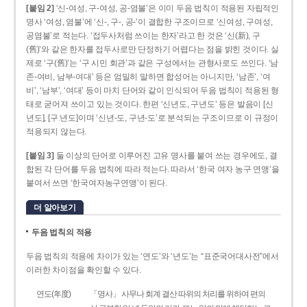
[붙임 2]
‘신-여성, 구-여성, 공-염불’은 이미 두음 법칙이 적용된 자립적인
명사 ‘여성, 염불’에 ‘신-, 구-, 공-’이 결합한 구조이므로 ‘신여성, 구여성,
공염불’로 적는다. ‘접두사처럼 쓰이는 한자’라고 한 것은 ‘신(新), 구
(舊)’와 같은 한자를 접두사로만 단정하기 어렵다는 점을 밝힌 것이다. 실
제로 ‘구(舊)’는 ‘구 시민 회관’과 같은 구성에서는 관형사로도 쓰인다. ‘남
존­-여비, 남부-­여대’ 등은 엄밀히 말하면 합성어는 아니지만, ‘남존’, ‘여
비’, ‘남부’, ‘여대’ 등이 마치 단어와 같이 인식되어 두음 법칙이 적용된 형
태로 굳어져 쓰이고 있는 것이다. 한편 ‘신년도, 구년도’ 등은 발음이 [신
년도], [구ː년도]이며 ‘신년­-도, 구년-­도’로 분석되는 구조이므로 이 규정이
적용되지 않는다.
[붙임 3]
둘 이상의 단어로 이루어진 고유 명사를 붙여 쓰는 경우에도, 결
합된 각 단어를 두음 법칙에 따라 적는다. 따라서 ‘한국 여자 농구 연맹’을
붙여서 쓰면 ‘한국여자농구연맹’이 된다.
더 알아보기
두음 법칙의 적용
두음 법칙의 적용에 차이가 있는 ‘연도’와 ‘년도’는 “표준국어대사전”에서
이러한 차이점을 확인할 수 있다.
연도(年度)
「명사」 사무나 회계 결산 따위의 처리를 위하여 편의