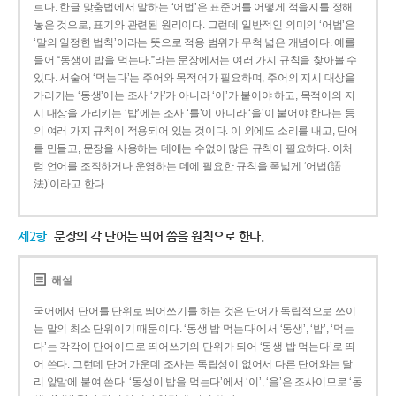
르다. 한글 맞춤법에서 말하는 ‘어법’은 표준어를 어떻게 적을지를 정해
놓은 것으로, 표기와 관련된 원리이다. 그런데 일반적인 의미의 ‘어법’은
‘말의 일정한 법칙’이라는 뜻으로 적용 범위가 무척 넓은 개념이다. 예를
들어 “동생이 밥을 먹는다.”라는 문장에서는 여러 가지 규칙을 찾아볼 수
있다. 서술어 ‘먹는다’는 주어와 목적어가 필요하며, 주어의 지시 대상을
가리키는 ‘동생’에는 조사 ‘가’가 아니라 ‘이’가 붙어야 하고, 목적어의 지
시 대상을 가리키는 ‘밥’에는 조사 ‘를’이 아니라 ‘을’이 붙어야 한다는 등
의 여러 가지 규칙이 적용되어 있는 것이다. 이 외에도 소리를 내고, 단어
를 만들고, 문장을 사용하는 데에는 수없이 많은 규칙이 필요하다. 이처
럼 언어를 조직하거나 운영하는 데에 필요한 규칙을 폭넓게 ‘어법(語
法)’이라고 한다.
제2항
문장의 각 단어는 띄어 씀을 원칙으로 한다.
해설
국어에서 단어를 단위로 띄어쓰기를 하는 것은 단어가 독립적으로 쓰이
는 말의 최소 단위이기 때문이다. ‘동생 밥 먹는다’에서 ‘동생’, ‘밥’, ‘먹는
다’는 각각이 단어이므로 띄어쓰기의 단위가 되어 ‘동생 밥 먹는다’로 띄
어 쓴다. 그런데 단어 가운데 조사는 독립성이 없어서 다른 단어와는 달
리 앞말에 붙여 쓴다. ‘동생이 밥을 먹는다’에서 ‘이’, ‘을’은 조사이므로 ‘동