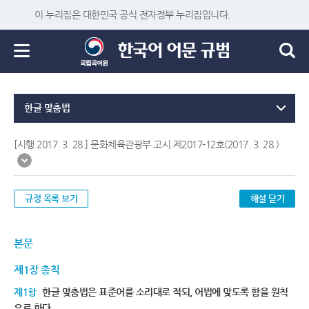
이 누리집은 대한민국 공식 전자정부 누리집입니다.
한글 맞춤법
[시행 2017. 3. 28.] 문화체육관광부 고시 제2017-12호(2017. 3. 28.)
규정 목록 보기
해설 닫기
본문
제1장 총칙
제1항
한글 맞춤법은 표준어를 소리대로 적되, 어법에 맞도록 함을 원칙
으로 한다.