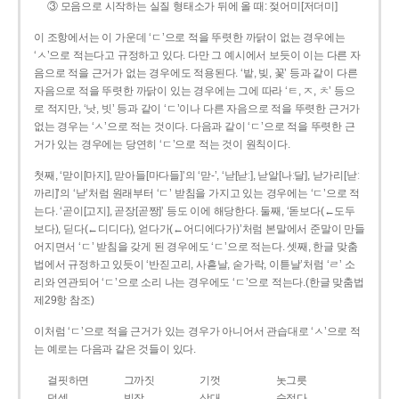
③ 모음으로 시작하는 실질 형태소가 뒤에 올 때: 젖어미[저더미]
이 조항에서는 이 가운데 ‘ㄷ’으로 적을 뚜렷한 까닭이 없는 경우에는
‘ㅅ’으로 적는다고 규정하고 있다. 다만 그 예시에서 보듯이 이는 다른 자
음으로 적을 근거가 없는 경우에도 적용된다. ‘밭, 빚, 꽃’ 등과 같이 다른
자음으로 적을 뚜렷한 까닭이 있는 경우에는 그에 따라 ‘ㅌ, ㅈ, ㅊ’ 등으
로 적지만, ‘낫, 빗’ 등과 같이 ‘ㄷ’이나 다른 자음으로 적을 뚜렷한 근거가
없는 경우는 ‘ㅅ’으로 적는 것이다. 다음과 같이 ‘ㄷ’으로 적을 뚜렷한 근
거가 있는 경우에는 당연히 ‘ㄷ’으로 적는 것이 원칙이다.
첫째, ‘맏이[마지], 맏아들[마다들]’의 ‘맏-’, ‘낟[낟ː], 낟알[나ː달], 낟가리[낟ː
까리]’의 ‘낟’처럼 원래부터 ‘ㄷ’ 받침을 가지고 있는 경우에는 ‘ㄷ’으로 적
는다. ‘곧이[고지], 곧장[곧짱]’ 등도 이에 해당한다. 둘째, ‘돋보다(←도두
보다), 딛다(←디디다), 얻다가(←어디에다가)’처럼 본말에서 준말이 만들
어지면서 ‘ㄷ’ 받침을 갖게 된 경우에도 ‘ㄷ’으로 적는다. 셋째, 한글 맞춤
법에서 규정하고 있듯이 ‘반짇고리, 사흗날, 숟가락, 이튿날’처럼 ‘ㄹ’ 소
리와 연관되어 ‘ㄷ’으로 소리 나는 경우에도 ‘ㄷ’으로 적는다.(한글 맞춤법
제29항 참조)
이처럼 ‘ㄷ’으로 적을 근거가 있는 경우가 아니어서 관습대로 ‘ㅅ’으로 적
는 예로는 다음과 같은 것들이 있다.
걸핏하면
그까짓
기껏
놋그릇
덧셈
빗장
삿대
숫접다