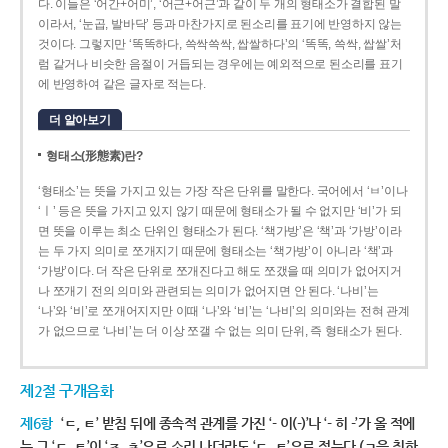
다. 이들은 ‘어간+어미’, ‘어근+어근’과 같이 두 개의 형태소가 결합된 말
이라서, ‘눈곱, 발바닥’ 등과 마찬가지로 된소리를 표기에 반영하지 않는
것이다. 그렇지만 ‘똑똑하다, 쓱싹쓱싹, 쌉쌀하다’의 ‘똑똑, 쓱싹, 쌉쌀’처
럼 같거나 비슷한 음절이 거듭되는 경우에는 예외적으로 된소리를 표기
에 반영하여 같은 글자로 적는다.
더 알아보기
형태소(形態素)란?
‘형태소’는 뜻을 가지고 있는 가장 작은 단위를 말한다. 국어에서 ‘ㅂ’이나
‘ㅣ’ 등은 뜻을 가지고 있지 않기 때문에 형태소가 될 수 없지만 ‘비’가 되
면 뜻을 이루는 최소 단위인 형태소가 된다. ‘책가방’은 ‘책’과 ‘가방’이라
는 두 가지 의미로 쪼개지기 때문에 형태소는 ‘책가방’이 아니라 ‘책’과
‘가방’이다. 더 작은 단위로 쪼개진다고 해도 쪼갰을 때 의미가 없어지거
나 쪼개기 전의 의미와 관련되는 의미가 없어지면 안 된다. ‘나비’는
‘나’와 ‘비’로 쪼개어지지만 이때 ‘나’와 ‘비’는 ‘나비’의 의미와는 전혀 관계
가 없으므로 ‘나비’는 더 이상 쪼갤 수 없는 의미 단위, 즉 형태소가 된다.
제2절 구개음화
제6항
‘ㄷ, ㅌ’ 받침 뒤에 종속적 관계를 가진 ‘- 이(-)’나 ‘- 히 -’가 올 적에
는 그 ‘ㄷ, ㅌ’이 ‘ㅈ, ㅊ’으로 소리 나더라도 ‘ㄷ, ㅌ’으로 적는다.(ㄱ을 취하