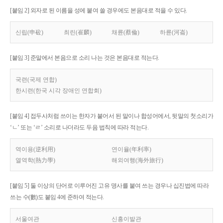
[붙임 2] 외자로 된 이름을 성에 붙여 쓸 경우에도 본음대로 적을 수 있다.
신립(申砬)
최린(崔麟)
채륜(蔡倫)
하륜(河崙)
[붙임 3] 준말에서 본음으로 소리 나는 것은 본음대로 적는다.
국련(국제 연합)
한시련(한국 시각 장애인 연합회)
[붙임 4] 접두사처럼 쓰이는 한자가 붙어서 된 말이나 합성어에서, 뒷말의 첫소리가
‘ㄴ’ 또는 ‘ㄹ’ 소리로 나더라도 두음 법칙에 따라 적는다.
역이용(逆利用)
연이율(年利率)
열역학(熱力學)
해외여행(海外旅行)
[붙임 5] 둘 이상의 단어로 이루어진 고유 명사를 붙여 쓰는 경우나 십진법에 따라
쓰는 수(數)도 붙임 4에 준하여 적는다.
서울여관
신흥이발관