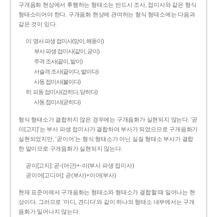
구개음화 현상에서 후행하는 형태소는 반드시 조사, 접미사와 같은 형식
형태소이어야 한다. 구개음화 현상에 관여하는 형식 형태소에는 다음과
같은 것이 있다.
이: 명사 파생 접미사(맏이, 해돋이)
부사 파생 접미사(같이, 굳이)
주격 조사(끝이, 밭이)
서술격 조사(끝이다, 밭이다)
사동 접미사(붙이다)
히: 피동 접미사(걷히다, 닫히다)
사동 접미사(굳히다)
형식 형태소가 결합하지 않은 경우에는 구개음화가 실현되지 않는다. ‘곧
이[고지]’는 부사 파생 접미사가 결합하여 부사가 되었으므로 구개음화가
실현되었지만, ‘곧이어’는 형식 형태소가 아닌 실질 형태소 부사가 결합
한 말이므로 구개음화가 실현되지 않는다.
곧이[고지]: 곧-­(어근)+­-이(부사 파생 접미사)
곧이어[고디어]: 곧(부사)+이어(부사)
현재 표준어에서 구개음화는 형태소와 형태소가 결합할 때 일어나는 현
상이다. 그러므로 ‘마디, 견디다’와 같이 하나의 형태소 내부에서는 구개
음화가 일어나지 않는다.