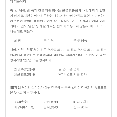
기 때문이다.
즉 ‘냥, 냥쭝, 년’ 등과 같은 의존 명사는 한글 맞춤법 제42항에 따라 앞말
과 띄어 쓰지만 언제나 의존하는 대상과 하나의 단위로 쓰인다. 이러한
이유로 이 말들은 독립된 단어로 잘 인식되지 않고, 그 결과 단어의 첫머
리에도 ‘연도, 열반’ 등과 달리 두음 법칙이 적용되지 않는다. 따라서 소리
나는 대로 적는다.
십 년
금 한 냥
은 두 냥쭝
따라서 ‘年’, ‘年度’처럼 의존 명사로 쓰이기도 하고 명사로 쓰이기도 하는
한자어의 경우에는 두음 법칙의 적용에서 차이가 난다. ‘년, 년도’가 의존
명사라면 ‘연, 연도’는 명사이다.
연 강수량(명사)
일 년(의존 명사)
생산 연도(명사)
2018 년도(의존 명사)
[붙임 1]
단어의 첫머리가 아닌 경우에는 두음 법칙이 적용되지 않으므로
본음대로 적는 것이다.
소녀(少女)
만년(晩年)
배뇨(排尿)
비구니(比丘尼)
운니(雲泥)
탐닉(耽溺)