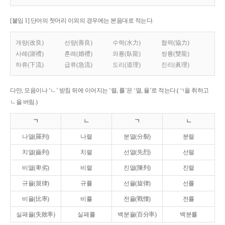
[붙임 1] 단어의 첫머리 이외의 경우에는 본음대로 적는다.
개량(改良)
선량(善良)
수력(水力)
협력(協力)
사례(謝禮)
혼례(婚禮)
와룡(臥龍)
쌍룡(雙龍)
하류(下流)
급류(急流)
도리(道理)
진리(眞理)
다만, 모음이나 ‘ㄴ’ 받침 뒤에 이어지는 ‘렬, 률’은 ‘열, 율’로 적는다.(ㄱ을 취하고
ㄴ을 버림.)
ㄱ
ㄴ
ㄱ
ㄴ
나열(羅列)
나렬
분열(分裂)
분렬
치열(齒列)
치렬
선열(先烈)
선렬
비열(卑劣)
비렬
진열(陳列)
진렬
규율(規律)
규률
선율(旋律)
선률
비율(比率)
비률
전율(戰慄)
전률
실패율(失敗率)
실패률
백분율(百分率)
백분률