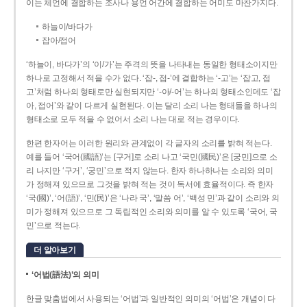
이는 체언에 결합하는 조사나 용언 어간에 결합하는 어미도 마찬가지다.
하늘이/바다가
잡아/접어
‘하늘이, 바다가’의 ‘이/가’는 주격의 뜻을 나타내는 동일한 형태소이지만
하나로 고정해서 적을 수가 없다. ‘잡-, 접-’에 결합하는 ‘-고’는 ‘잡고, 접
고’처럼 하나의 형태로만 실현되지만 ‘-아/-어’는 하나의 형태소인데도 ‘잡
아, 접어’와 같이 다르게 실현된다. 이는 달리 소리 나는 형태들을 하나의
형태소로 모두 적을 수 없어서 소리 나는 대로 적는 경우이다.
한편 한자어는 이러한 원리와 관계없이 각 글자의 소리를 밝혀 적는다.
예를 들어 ‘국어(國語)’는 [구거]로 소리 나고 ‘국민(國民)’은 [궁민]으로 소
리 나지만 ‘구거’, ‘궁민’으로 적지 않는다. 한자 하나하나는 소리와 의미
가 정해져 있으므로 그것을 밝혀 적는 것이 독서에 효율적이다. 즉 한자
‘국(國)’, ‘어(語)’, ‘민(民)’은 ‘나라 국’, ‘말씀 어’, ‘백성 민’과 같이 소리와 의
미가 정해져 있으므로 그 독립적인 소리와 의미를 알 수 있도록 ‘국어, 국
민’으로 적는다.
더 알아보기
‘어법(語法)’의 의미
한글 맞춤법에서 사용되는 ‘어법’과 일반적인 의미의 ‘어법’은 개념이 다