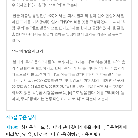
수 있지만 [의]가 원칙이므로 ‘의’로 적는다.
‘한글 마춤법 통일안(1933)’에서는 ‘긔챠, 일긔’와 같이 언어 현실에서 멀
어진 표기를 ‘기차(汽車), 일기(日氣)’로 적을 것을 규정하였다. 그러나 ‘희
망, 주의’는 [의]로 발음되므로 표기도 ‘ㅢ’로 한다고 규정하였다. ‘한글 맞
춤법(1988)’에서는 발음의 변화는 인정하면서 표기는 기존대로 유지하
였다.
‘늬’의 발음과 표기
‘늴리리, 무늬’ 등의 ‘늬’를 ‘니’로 읽지만 표기는 ‘늬’로 하는 것을 ‘ㄴ’의 음
가와 관련하여 설명하기도 한다. ‘무늬’의 ‘ㄴ’은 ‘어머니’의 ‘ㄴ’과 음가가
다르므로 이를 고려하여 ‘늬’로 적는다는 견해이다. 이에 따르면 ‘ㄴ’은
‘ㅣ(ㅑ, ㅕ, ㅛ, ㅠ)’와 결합하면 ‘어머니, 읽으니까’에서의 [니]처럼 경구개
음(硬口蓋音) [ɲ]으로 발음되지만, ‘늴리리, 무늬’ 등의 ‘늬’에서는 구개음
화하지 않은 ‘ㄴ’, 곧 치경음(齒莖音) [n]으로 발음된다. 이를 고려하여 ‘늴
리리, 무늬’ 등에서는 전통적인 표기대로 ‘늬’로 적는다고 본다.
제5절 두음 법칙
제10항
한자음 ‘녀, 뇨, 뉴, 니’가 단어 첫머리에 올 적에는, 두음 법칙에
따라 ‘여, 요, 유, 이’로 적는다. (ㄱ을 취하고, ㄴ을 버림.)