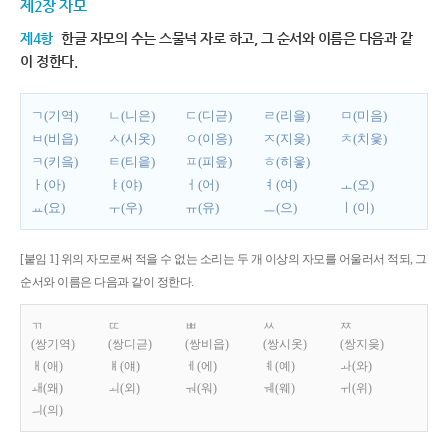
제2장 자모
제4항
한글 자모의 수는 스물넉 자로 하고, 그 순서와 이름은 다음과 같
이 정한다.
ㄱ(기역)
ㄴ(니은)
ㄷ(디귿)
ㄹ(리을)
ㅁ(미음)
ㅂ(비읍)
ㅅ(시옷)
ㅇ(이응)
ㅈ(지읒)
ㅊ(치읓)
ㅋ(키읔)
ㅌ(티읕)
ㅍ(피읖)
ㅎ(히읗)
ㅏ(아)
ㅑ(야)
ㅓ(어)
ㅕ(여)
ㅗ(오)
ㅛ(요)
ㅜ(우)
ㅠ(유)
ㅡ(으)
ㅣ(이)
[붙임 1] 위의 자모로써 적을 수 없는 소리는 두 개 이상의 자모를 어울러서 적되, 그
순서와 이름은 다음과 같이 정한다.
ㄲ
ㄸ
ㅃ
ㅆ
ㅉ
(쌍기역)
(쌍디귿)
(쌍비읍)
(쌍시옷)
(쌍지읒)
ㅐ(애)
ㅒ(얘)
ㅔ(에)
ㅖ(예)
ㅘ(와)
ㅙ(왜)
ㅚ(외)
ㅝ(워)
ㅞ(웨)
ㅟ(위)
ㅢ(의)