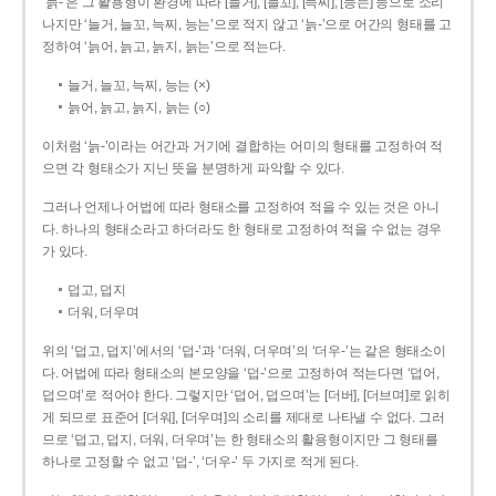
‘늙-’은 그 활용형이 환경에 따라 [늘거], [늘꼬], [늑찌], [능는] 등으로 소리
나지만 ‘늘거, 늘꼬, 늑찌, 능는’으로 적지 않고 ‘늙-’으로 어간의 형태를 고
정하여 ‘늙어, 늙고, 늙지, 늙는’으로 적는다.
늘거, 늘꼬, 늑찌, 능는 (×)
늙어, 늙고, 늙지, 늙는 (○)
이처럼 ‘늙-­’이라는 어간과 거기에 결합하는 어미의 형태를 고정하여 적
으면 각 형태소가 지닌 뜻을 분명하게 파악할 수 있다.
그러나 언제나 어법에 따라 형태소를 고정하여 적을 수 있는 것은 아니
다. 하나의 형태소라고 하더라도 한 형태로 고정하여 적을 수 없는 경우
가 있다.
덥고, 덥지
더워, 더우며
위의 ‘덥고, 덥지’에서의 ‘덥-­’과 ‘더워, 더우며’의 ‘더우-­’는 같은 형태소이
다. 어법에 따라 형태소의 본모양을 ‘덥-­’으로 고정하여 적는다면 ‘덥어,
덥으며’로 적어야 한다. 그렇지만 ‘덥어, 덥으며’는 [더버], [더브며]로 읽히
게 되므로 표준어 [더워], [더우며]의 소리를 제대로 나타낼 수 없다. 그러
므로 ‘덥고, 덥지, 더워, 더우며’는 한 형태소의 활용형이지만 그 형태를
하나로 고정할 수 없고 ‘덥-’, ‘더우-’ 두 가지로 적게 된다.