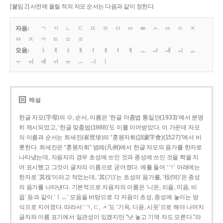
[붙임 2] 사전에 올릴 적의 자모 순서는 다음과 같이 정한다.
자음:
ㄱ
ㄲ
ㄴ
ㄷ
ㄸ
ㄹ
ㅁ
ㅂ
ㅃ
ㅅ
ㅆ
ㅇ
ㅈ
ㅉ
ㅊ
ㅋ
ㅌ
ㅍ
ㅎ
모음:
ㅏ
ㅐ
ㅑ
ㅒ
ㅓ
ㅔ
ㅕ
ㅖ
ㅗ
ㅘ
ㅙ
ㅚ
ㅛ
ㅜ
ㅝ
ㅞ
ㅟ
ㅠ
ㅡ
ㅢ
ㅣ
해설
한글 자모(字母)의 수, 순서, 이름은 ‘한글 마춤법 통일안(1933)’에서 분명
히 제시되었고, ‘한글 맞춤법(1988)’도 이를 이어받았다. 이 가운데 자모
의 이름과 순서는 최세진(崔世珍)의 “훈몽자회(訓蒙字會)(1527)”에서 비
롯한다. 최세진은 “훈몽자회” 범례(凡例)에서 한글 자모의 음가를 한자로
나타냈는데, 자음자의 경우 초성에 쓰인 것과 종성에 쓰인 것을 짝을 지
어 표시했고 그것이 글자의 이름으로 굳어졌다. 예를 들어 ‘ㄱ’ 아래에는
한자로 ‘其役’이라고 적었는데, ‘其(기)’는 초성의 음가를, ‘役(역)’은 종성
의 음가를 나타낸다. 기본적으로 자음자의 이름은 ‘니은, 리을, 미음, 비
읍’ 등과 같이 ‘ㅣㅡ’ 모음을 바탕으로 각 자음이 초성, 종성에 놓이는 방
식으로 지어졌다. 따라서 ‘ㄱ, ㄷ, ㅅ’도 ‘기윽, 디읃, 시읏’으로 해야 나머지
글자와 이름 표기에서 일관성이 있겠지만 “낫 놓고 기역 자도 모른다.”라