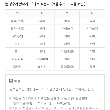
는 경우가 있더라도 ‘ㅢ’로 적는다. (ㄱ을 취하고, ㄴ을 버림.)
ㄱ
ㄴ
ㄱ
ㄴ
의의(意義)
의이
닁큼
닝큼
본의(本義)
본이
띄어쓰기
띠어쓰기
무늬[紋]
무니
씌어
씨어
보늬
보니
틔어
티어
오늬
오니
희망(希望)
히망
하늬바람
하니바람
희다
히다
늴리리
닐리리
유희(遊戱)
유히
해설
표준 발음법 제5항에서는 ‘ㅢ’의 발음을 다음과 같이 규정하고 있다.
① 자음을 첫소리로 가지고 있는 음절의 ‘ㅢ’는 [ㅣ]로 발음한다.
늴리리[닐리리]
씌어[씨어]
유희[유히]
② 단어의 첫음절 이외의 ‘의’는 [이]로, 조사 ‘의’는 [에]로 발음할 수 있다.