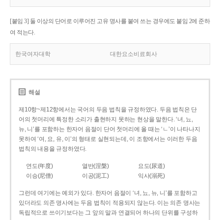
[붙임 3] 둘 이상의 단어로 이루어진 고유 명사를 붙여 쓰는 경우에도 붙임 2에 준하
여 적는다.
한국여자대학
대한요소비료회사
해설
제10항~제12항에서는 국어의 두음 법칙을 규정하였다. 두음 법칙은 단
어의 첫머리에 특정한 소리가 출현하지 못하는 현상을 말한다. ‘녀, 뇨,
뉴, 니’를 포함하는 한자어 음절이 단어 첫머리에 올 때는 ‘ㄴ’이 나타나지
못하여 ‘여, 요, 유, 이’의 형태로 실현되는데, 이 조항에서는 이러한 두음
법칙의 내용을 규정하였다.
연도(年度)
열반(涅槃)
요도(尿道)
이승(尼僧)
이공(泥工)
익사(溺死)
그런데 여기에는 예외가 있다. 한자어 음절이 ‘녀, 뇨, 뉴, 니’를 포함하고
있더라도 의존 명사에는 두음 법칙이 적용되지 않는다. 이는 의존 명사는
독립적으로 쓰이기보다는 그 앞의 말과 연결되어 하나의 단위를 구성하