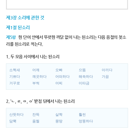
제3장 소리에 관한 것
제1절 된소리
제5항
한 단어 안에서 뚜렷한 까닭 없이 나는 된소리는 다음 음절의 첫소
리를 된소리로 적는다.
1. 두 모음 사이에서 나는 된소리
소쩍새
어깨
오빠
으뜸
아끼다
기쁘다
깨끗하다
어떠하다
해쓱하다
가끔
거꾸로
부썩
어찌
이따금
2. ‘ㄴ, ㄹ, ㅁ, ㅇ’ 받침 뒤에서 나는 된소리
산뜻하다
잔뜩
살짝
훨씬
담뿍
움찔
몽땅
엉뚱하다