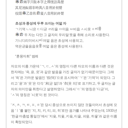
兩字只取本字之釋俚語爲聲
其尼池梨眉非時異八音用於初聲
役隱
乙音邑
凝八音用於終聲
초성과 종성에 두루 쓰이는 여덟 자
ㄱ기역 ㄴ니은 ㄷ디귿 ㄹ리을 ㅁ미음 ㅂ비읍 ㅅ시옷 ㆁ
두 자는 다만 그 글자의 우리말 뜻을 취해 소리로 사용한다.
기니디리미비시
여덟 음은 초성에 사용되고,
역은귿을음읍옷
여덟 음은 종성에 사용된다.
“훈몽자회” 범례
자모의 이름 가운데 ‘ㄱ, ㄷ, ㅅ’의 명칭이 다른 자모의 이름과 다른 것은
한자에는 ‘윽, 읃, 읏’과 같은 발음을 가진 글자가 없기 때문이었다. 그래
서 ‘윽’은 가까운 발음인 ‘役(역)’으로 표시하여 ‘ㄱ’은 ‘기역’이 되었다. 그
리고 ‘읃’과 ‘읏’은 각각 ‘末(귿 말)’과 ‘衣(옷 의)’로 표기하고, 두 글자는 글
자의 의미만을 취한다고 설명하였다. 그래서 ‘ㄷ’의 명칭은 ‘디귿’이,
‘ㅅ’의 명칭은 ‘시옷’이 된 것이다.
‘ㅈ, ㅊ, ㅋ, ㅌ, ㅍ, ㅎ’은 당시 종성으로 쓰이지 않던 것들이어서 초성에 모
음 ‘ㅣ’를 붙인 ‘지, 치, 키, 티, 피, 히’로만 음가를 나타내 주었는데, 1933년
‘한글 마춤법 통일안’에서 ‘지읒, 치읓, 키읔, 티읕, 피읖, 히읗’과 같은 이름
이 확정되었다.