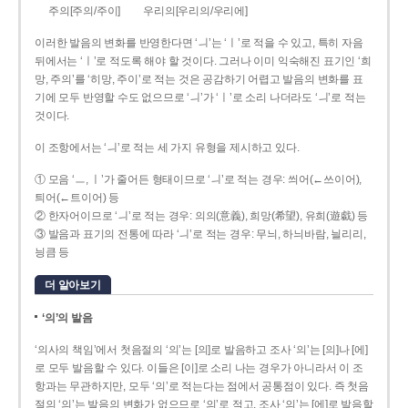
주의[주의/주이]
우리의[우리의/우리에]
이러한 발음의 변화를 반영한다면 ‘ㅢ’는 ‘ㅣ’로 적을 수 있고, 특히 자음
뒤에서는 ‘ㅣ’로 적도록 해야 할 것이다. 그러나 이미 익숙해진 표기인 ‘희
망, 주의’를 ‘히망, 주이’로 적는 것은 공감하기 어렵고 발음의 변화를 표
기에 모두 반영할 수도 없으므로 ‘ㅢ’가 ‘ㅣ’로 소리 나더라도 ‘ㅢ’로 적는
것이다.
이 조항에서는 ‘ㅢ’로 적는 세 가지 유형을 제시하고 있다.
① 모음 ‘ㅡ, ㅣ’가 줄어든 형태이므로 ‘ㅢ’로 적는 경우: 씌어(←쓰이어),
틔어(←트이어) 등
② 한자어이므로 ‘ㅢ’로 적는 경우: 의의(意義), 희망(希望), 유희(遊戱) 등
③ 발음과 표기의 전통에 따라 ‘ㅢ’로 적는 경우: 무늬, 하늬바람, 늴리리,
닁큼 등
더 알아보기
‘의’의 발음
‘의사의 책임’에서 첫음절의 ‘의’는 [의]로 발음하고 조사 ‘의’는 [의]나 [에]
로 모두 발음할 수 있다. 이들은 [이]로 소리 나는 경우가 아니라서 이 조
항과는 무관하지만, 모두 ‘의’로 적는다는 점에서 공통점이 있다. 즉 첫음
절의 ‘의’는 발음의 변화가 없으므로 ‘의’로 적고, 조사 ‘의’는 [에]로 발음할