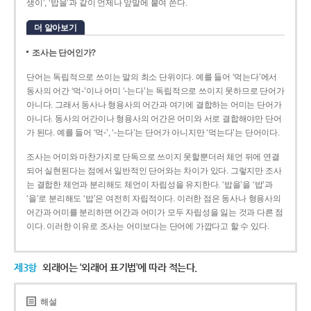
생이’, ‘밥을’과 같이 언제나 앞말에 붙여 쓴다.
더 알아보기
조사는 단어인가?
단어는 독립적으로 쓰이는 말의 최소 단위이다. 예를 들어 ‘먹는다’에서
동사의 어간 ‘먹-­’이나 어미 ‘­-는다’는 독립적으로 쓰이지 못하므로 단어가
아니다. 그래서 동사나 형용사의 어간과 여기에 결합하는 어미는 단어가
아니다. 동사의 어간이나 형용사의 어간은 어미와 서로 결합해야만 단어
가 된다. 예를 들어 ‘먹-’, ‘-는다’는 단어가 아니지만 ‘먹는다’는 단어이다.
조사는 어미와 마찬가지로 단독으로 쓰이지 못할뿐더러 체언 뒤에 연결
되어 실현된다는 점에서 일반적인 단어와는 차이가 있다. 그렇지만 조사
는 결합한 체언과 분리해도 체언이 자립성을 유지한다. ‘밥을’을 ‘밥’과
‘을’로 분리해도 ‘밥’은 여전히 자립적이다. 이러한 점은 동사나 형용사의
어간과 어미를 분리하면 어간과 어미가 모두 자립성을 잃는 것과 다른 점
이다. 이러한 이유로 조사는 어미보다는 단어에 가깝다고 할 수 있다.
제3항
외래어는 ‘외래어 표기법’에 따라 적는다.
해설