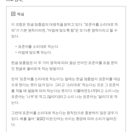
해설
이 조항은 한글 맞춤법의 대원칙을 밝히고 있다. “표준어를 소리대로 적
되”가 기본 원칙이라면, “어법에 맞도록 함”은 또 다른 원칙이라고 할 수
있다.
표준어를 소리대로 적는다.
어법에 맞도록 적는다.
한글 맞춤법은 이 두 가지 원칙에 따라 음성 언어인 표준어를 표음 문자
인 한글로 올바르게 적는 방법이다.
먼저 ‘표준어를 소리대로 적는다’는 말에는 한글 맞춤법이 표준어를 대상
으로 한다는 뜻이 담겨 있다. 그리고 ‘소리대로’ 적는다는 것은 그 표준어
를 적을 때 발음에 따라 적는다는 뜻이다. 이를테면 [나무]라고 소리 나는
표준어는 ‘나무’로 적고, [달리다]라고 소리 나는 표준어는 ‘달리다’로 적
는다.
그런데 표준어를 소리대로 적는다는 원칙만으로 충분하지 않은 경우가
있다. 예를 들어 ‘꽃[花]’이란 단어는 쓰이는 환경에 따라 소리가 달라진
다.