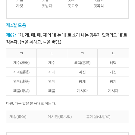
자칫
짓밟다
풋고추
햇곡식
제4절 모음
제8항
‘계, 례, 몌, 폐, 혜’의 ‘ㅖ’는 ‘ㅔ’로 소리 나는 경우가 있더라도 ‘ㅖ’로
적는다. (ㄱ을 취하고, ㄴ을 버림.)
ㄱ
ㄴ
ㄱ
ㄴ
계수(桂樹)
게수
혜택(惠澤)
헤택
사례(謝禮)
사레
계집
게집
연몌(連袂)
연메
핑계
핑게
폐품(廢品)
페품
계시다
게시다
다만, 다음 말은 본음대로 적는다.
게송(偈頌)
게시판(揭示板)
휴게실(休憩室)