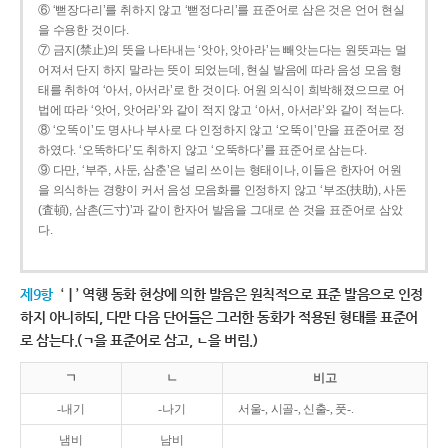
⑥ ‘뻗장다리’를 취하지 않고 ‘뻗정다리’를 표준어로 삼은 것은 언어 현실
을 수용한 것이다.
⑦ 금지(禁止)의 뜻을 나타내는 ‘앗아, 앗아라’는 빼앗는다는 원뜻과는 멀
어져서 단지 하지 말라는 뜻이 되었는데, 현실 발음에 따라 음성 모음 형
태를 취하여 ‘아서, 아서라’로 한 것이다. 어원 의식이 희박해졌으므로 어
법에 따라 ‘앗어, 앗어라’와 같이 적지 않고 ‘아서, 아서라’와 같이 적는다.
⑧ ‘오똑이’도 명사나 부사로 다 인정하지 않고 ‘오뚝이’만을 표준어로 정
하였다. ‘오똑하다’도 취하지 않고 ‘오뚝하다’를 표준어로 삼는다.
⑨ 다만, ‘부주, 사둔, 삼춘’은 널리 쓰이는 형태이나, 이들은 한자어 어원
을 의식하는 경향이 커서 음성 모음화를 인정하지 않고 ‘부조(扶助), 사돈
(査頓), 삼촌(三寸)’과 같이 한자어 발음을 그대로 쓴 것을 표준어로 삼았
다.
제9항
‘ㅣ’ 역행 동화 현상에 의한 발음은 원칙적으로 표준 발음으로 인정
하지 아니하되, 다만 다음 단어들은 그러한 동화가 적용된 형태를 표준어
로 삼는다.(ㄱ을 표준어로 삼고, ㄴ을 버림.)
ㄱ
ㄴ
비고
-내기
-나기
서울-, 시골-, 신출-, 풋-.
냄비
남비