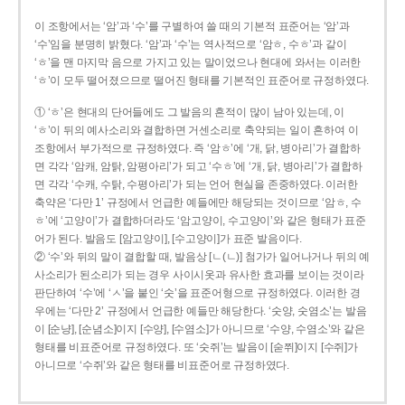
이 조항에서는 ‘암’과 ‘수’를 구별하여 쓸 때의 기본적 표준어는 ‘암’과
‘수’임을 분명히 밝혔다. ‘암’과 ‘수’는 역사적으로 ‘암ㅎ, 수ㅎ’과 같이
‘ㅎ’을 맨 마지막 음으로 가지고 있는 말이었으나 현대에 와서는 이러한
‘ㅎ’이 모두 떨어졌으므로 떨어진 형태를 기본적인 표준어로 규정하였다.
① ‘ㅎ’은 현대의 단어들에도 그 발음의 흔적이 많이 남아 있는데, 이
‘ㅎ’이 뒤의 예사소리와 결합하면 거센소리로 축약되는 일이 흔하여 이
조항에서 부가적으로 규정하였다. 즉 ‘암ㅎ’에 ‘개, 닭, 병아리’가 결합하
면 각각 ‘암캐, 암탉, 암평아리’가 되고 ‘수ㅎ’에 ‘개, 닭, 병아리’가 결합하
면 각각 ‘수캐, 수탉, 수평아리’가 되는 언어 현실을 존중하였다. 이러한
축약은 ‘다만 1’ 규정에서 언급한 예들에만 해당되는 것이므로 ‘암ㅎ, 수
ㅎ’에 ‘고양이’가 결합하더라도 ‘암고양이, 수고양이’와 같은 형태가 표준
어가 된다. 발음도 [암고양이], [수고양이]가 표준 발음이다.
② ‘수’와 뒤의 말이 결합할 때, 발음상 [ㄴ(ㄴ)] 첨가가 일어나거나 뒤의 예
사소리가 된소리가 되는 경우 사이시옷과 유사한 효과를 보이는 것이라
판단하여 ‘수’에 ‘ㅅ’을 붙인 ‘숫’을 표준어형으로 규정하였다. 이러한 경
우에는 ‘다만 2’ 규정에서 언급한 예들만 해당한다. ‘숫양, 숫염소’는 발음
이 [순냥], [순념소]이지 [수양], [수염소]가 아니므로 ‘수양, 수염소’와 같은
형태를 비표준어로 규정하였다. 또 ‘숫쥐’는 발음이 [숟쮜]이지 [수쥐]가
아니므로 ‘수쥐’와 같은 형태를 비표준어로 규정하였다.