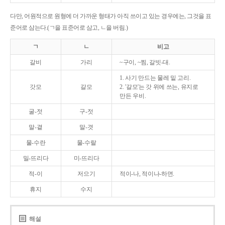
다만, 어원적으로 원형에 더 가까운 형태가 아직 쓰이고 있는 경우에는, 그것을 표
준어로 삼는다.(ㄱ을 표준어로 삼고, ㄴ을 버림.)
ㄱ
ㄴ
비고
갈비
가리
~구이, ~찜, 갈빗-대.
1. 사기 만드는 물레 밑 고리.
갓모
갈모
2. '갈모'는 갓 위에 쓰는, 유지로
만든 우비.
굴-젓
구-젓
말-곁
말-겻
물-수란
물-수랄
밀-뜨리다
미-뜨리다
적-이
저으기
적이-나, 적이나-하면.
휴지
수지
해설