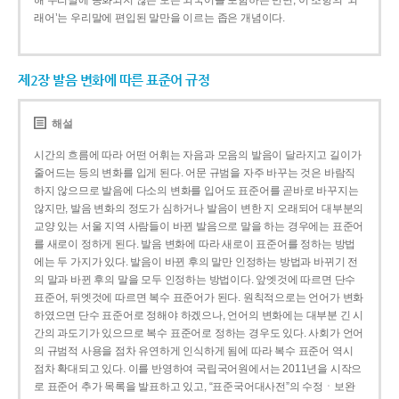
해 우리말에 동화되지 않은 모든 외국어를 포함하는 반면, 이 조항의 ‘외
래어’는 우리말에 편입된 말만을 이르는 좁은 개념이다.
제2장 발음 변화에 따른 표준어 규정
해설
시간의 흐름에 따라 어떤 어휘는 자음과 모음의 발음이 달라지고 길이가
줄어드는 등의 변화를 입게 된다. 어문 규범을 자주 바꾸는 것은 바람직
하지 않으므로 발음에 다소의 변화를 입어도 표준어를 곧바로 바꾸지는
않지만, 발음 변화의 정도가 심하거나 발음이 변한 지 오래되어 대부분의
교양 있는 서울 지역 사람들이 바뀐 발음으로 말을 하는 경우에는 표준어
를 새로이 정하게 된다. 발음 변화에 따라 새로이 표준어를 정하는 방법
에는 두 가지가 있다. 발음이 바뀐 후의 말만 인정하는 방법과 바뀌기 전
의 말과 바뀐 후의 말을 모두 인정하는 방법이다. 앞엣것에 따르면 단수
표준어, 뒤엣것에 따르면 복수 표준어가 된다. 원칙적으로는 언어가 변화
하였으면 단수 표준어로 정해야 하겠으나, 언어의 변화에는 대부분 긴 시
간의 과도기가 있으므로 복수 표준어로 정하는 경우도 있다. 사회가 언어
의 규범적 사용을 점차 유연하게 인식하게 됨에 따라 복수 표준어 역시
점차 확대되고 있다. 이를 반영하여 국립국어원에서는 2011년을 시작으
로 표준어 추가 목록을 발표하고 있고, “표준국어대사전”의 수정ㆍ보완