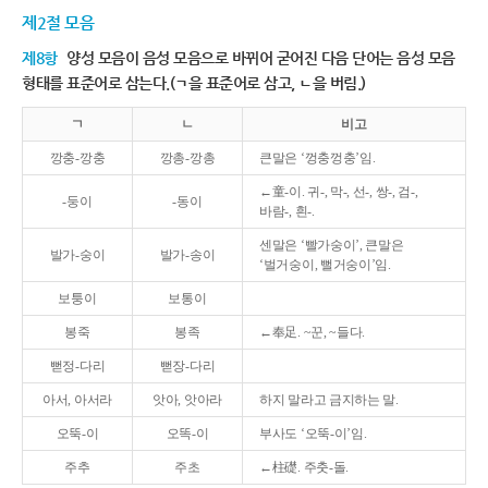
제2절 모음
제8항
양성 모음이 음성 모음으로 바뀌어 굳어진 다음 단어는 음성 모음
형태를 표준어로 삼는다.(ㄱ을 표준어로 삼고, ㄴ을 버림.)
ㄱ
ㄴ
비고
깡충-깡충
깡총-깡총
큰말은 ‘껑충껑충’임.
←童-이. 귀-, 막-, 선-, 쌍-, 검-,
-둥이
-동이
바람-, 흰-.
센말은 ‘빨가숭이’, 큰말은
발가-숭이
발가-송이
‘벌거숭이, 뻘거숭이’임.
보퉁이
보통이
봉죽
봉족
←奉足. ~꾼, ~들다.
뻗정-다리
뻗장-다리
아서, 아서라
앗아, 앗아라
하지 말라고 금지하는 말.
오뚝-이
오똑-이
부사도 ‘오뚝-이’임.
주추
주초
←柱礎. 주춧-돌.