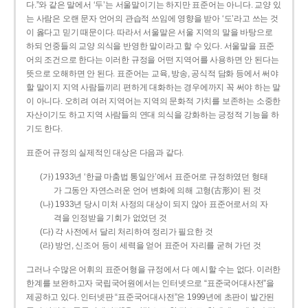
다.”와 같은 말에서 ‘두’는 서울말이기는 하지만 표준어는 아니다. 교양 있
는 사람은 오랜 문자 언어의 관습적 쓰임에 영향을 받아 ‘도’라고 쓰는 것
이 옳다고 믿기 때문이다. 따라서 서울말은 서울 지역의 말을 바탕으로
하되 언중들의 교양 의식을 반영한 말이라고 할 수 있다. 서울말을 표준
어의 조건으로 한다는 이러한 규정을 어떤 지역어를 사용하면 안 된다는
뜻으로 오해하면 안 된다. 표준어는 교육, 방송, 공식적 담화 등에서 써야
할 말이지 지역 사람들끼리 편하게 대화하는 경우에까지 꼭 써야 하는 말
이 아니다. 오히려 여러 지역어는 지역의 문화적 가치를 보존하는 소중한
자산이기도 하고 지역 사람들의 연대 의식을 강화하는 긍정적 기능을 하
기도 한다.
표준어 규정의 실제적인 대상은 다음과 같다.
(가) 1933년 ‘한글 마춤법 통일안’에서 표준어로 규정하였던 형태
가 그동안 자연스러운 언어 변화에 의해 고형(古形)이 된 것
(나) 1933년 당시 미처 사정의 대상이 되지 않아 표준어로서의 자
격을 인정받을 기회가 없었던 것
(다) 각 사전에서 달리 처리하여 정리가 필요한 것
(라) 방언, 신조어 등이 세력을 얻어 표준어 자리를 굳혀 가던 것
그러나 수많은 어휘의 표준어형을 규정에서 다 예시할 수는 없다. 이러한
한계를 보완하고자 국립국어원에서는 인터넷으로 “표준국어대사전”을
제공하고 있다. 인터넷판 “표준국어대사전”은 1999년에 초판이 발간된