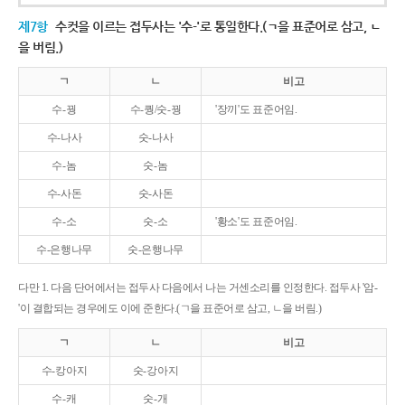
제7항
수컷을 이르는 접두사는 '수-'로 통일한다.(ㄱ을 표준어로 삼고, ㄴ
을 버림.)
ㄱ
ㄴ
비고
수-꿩
수-퀑/숫-꿩
'장끼'도 표준어임.
수-나사
숫-나사
수-놈
숫-놈
수-사돈
숫-사돈
수-소
숫-소
'황소'도 표준어임.
수-은행나무
숫-은행나무
다만 1. 다음 단어에서는 접두사 다음에서 나는 거센소리를 인정한다. 접두사 '암-
'이 결합되는 경우에도 이에 준한다.(ㄱ을 표준어로 삼고, ㄴ을 버림.)
ㄱ
ㄴ
비고
수-캉아지
숫-강아지
수-캐
숫-개