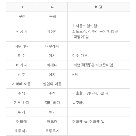
ㄱ
ㄴ
비고
-구려
-구료
1. 서울~, 알~, 찰~.
깍쟁이
깍정이
2. 도토리, 상수리 등의 받침은
‘깍정이’임.
나무라다
나무래다
미수
미시
미숫-가루.
바라다
바래다
‘바램[所望]’은 비표준어임.
상추
상치
~쌈.
시러베-아들
실업의-아들
주책
주착
←主着. ~망나니, ~없다.
지루-하다
지리-하다
←支離.
튀기
트기
허드레
허드래
허드렛-물, 허드렛-일.
호루라기
호루루기