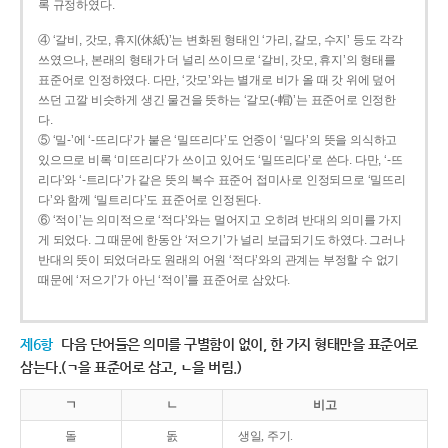
록 규정하였다.
④ ‘갈비, 갓모, 휴지(休紙)’는 변화된 형태인 ‘가리, 갈모, 수지’ 등도 각각
쓰였으나, 본래의 형태가 더 널리 쓰이므로 ‘갈비, 갓모, 휴지’의 형태를
표준어로 인정하였다. 다만, ‘갓모’와는 별개로 비가 올 때 갓 위에 덮어
쓰던 고깔 비슷하게 생긴 물건을 뜻하는 ‘갈모(-帽)’는 표준어로 인정한
다.
⑤ ‘밀-’에 ‘-뜨리다’가 붙은 ‘밀뜨리다’도 언중이 ‘밀다’의 뜻을 의식하고
있으므로 비록 ‘미뜨리다’가 쓰이고 있어도 ‘밀뜨리다’로 쓴다. 다만, ‘-뜨
리다’와 ‘-트리다’가 같은 뜻의 복수 표준어 접미사로 인정되므로 ‘밀뜨리
다’와 함께 ‘밀트리다’도 표준어로 인정된다.
⑥ ‘적이’는 의미적으로 ‘적다’와는 멀어지고 오히려 반대의 의미를 가지
게 되었다. 그 때문에 한동안 ‘저으기’가 널리 보급되기도 하였다. 그러나
반대의 뜻이 되었더라도 원래의 어원 ‘적다’와의 관계는 부정할 수 없기
때문에 ‘저으기’가 아닌 ‘적이’를 표준어로 삼았다.
제6항
다음 단어들은 의미를 구별함이 없이, 한 가지 형태만을 표준어로
삼는다.(ㄱ을 표준어로 삼고, ㄴ을 버림.)
ㄱ
ㄴ
비고
돌
돐
생일, 주기.