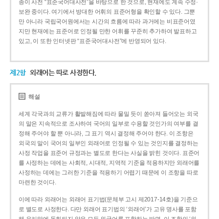
종이 사전 “표준국어대사전”을 바탕으로 한 것으로, 현재에도 계속 수정·
보완 중이다. 여기에서 방대한 어휘의 표준어형을 확인할 수 있다. 그뿐
만 아니라 국립국어원에서는 시간의 흐름에 따라 과거에는 비표준어였
지만 현재에는 표준어로 인정될 만한 어휘를 꾸준히 추가하여 발표하고
있고, 이 또한 인터넷판 “표준국어대사전”에 반영되어 있다.
제2항
외래어는 따로 사정한다.
해설
세계 각국과의 교류가 활발해짐에 따라 물밀 듯이 쏟아져 들어오는 외국
의 말은 지속적으로 조사하여 국어의 일부로 수용할 것인가의 여부를 결
정해 주어야 할 뿐 아니라, 그 표기 역시 결정해 주어야 한다. 이 조항은
외국의 말이 국어의 일부인 외래어로 인정될 수 있는 것인지를 결정하는
사정 작업을 표준어 규정과는 별도로 한다는 사실을 밝힌 것이다. 표준어
를 사정하는 데에는 사회적, 시대적, 지역적 기준을 적용하지만 외래어를
사정하는 데에는 그러한 기준을 적용하기 어렵기 때문에 이 조항을 따로
마련한 것이다.
이에 따라 외래어는 외래어 표기법(문체부 고시 제2017-14호)을 기준으
로 별도로 사정한다. 다만 외래어 표기법의 ‘외래어’가 고유 명사를 포함