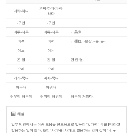
괴퍅-하다/괴팩-
괴팍-하다
하다
-구먼
-구면
미루-나무
미류-나무
←美柳~.
미륵
미력
←彌勒. ~보살, ~불, 돌~.
여느
여늬
온-달
왼-달
만 한 달.
으레
으례
케케-묵다
켸켸-묵다
허우대
허위대
허우적-허우적
허위적-허위적
허우적-거리다.
해설
일부 방언에서는 이중 모음을 단모음으로 발음한다. 가령 ‘벼’를 [베]라고
발음하는 일이 있다. 또한 ‘사과’를 [사가]로 발음하는 것과 같이 ‘ㅚ, ㅟ,