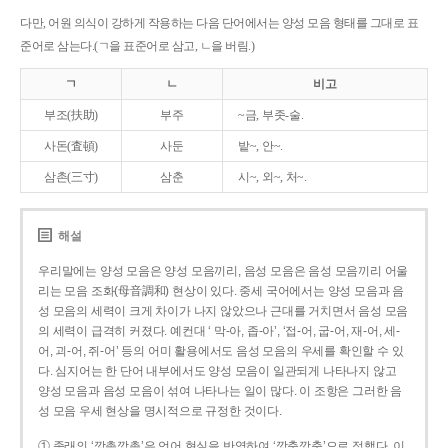
다만, 어원 의식이 강하게 작용하는 다음 단어에서는 양성 모음 형태를 그대로 표
준어로 삼는다.(ㄱ을 표준어로 삼고, ㄴ을 버림.)
ㄱ
ㄴ
비고
부조(扶助)
부주
~금, 부좃-술.
사돈(査頓)
사둔
밭~, 안~.
삼촌(三寸)
삼춘
시~, 외~, 처~.
해설
우리말에는 양성 모음은 양성 모음끼리, 음성 모음은 음성 모음끼리 어울
리는 모음 조화(母音調和) 현상이 있다. 중세 국어에서는 양성 모음과 음
성 모음의 세력이 크게 차이가 나지 않았으나 근대를 거치면서 음성 모음
의 세력이 급격히 커졌다. 예컨대 ‘ 막-아, 좁-아’, ‘접-어, 굽-어, 재-어, 세-
어, 괴-어, 쥐-어’ 등의 어미 활용에서도 음성 모음의 우세를 확인할 수 있
다. 심지어는 한 단어 내부에서도 양성 모음이 일관되게 나타나지 않고
양성 모음과 음성 모음이 섞여 나타나는 일이 많다. 이 조항은 그러한 음
성 모음 우세 현상을 명시적으로 규정한 것이다.
① 종래의 ‘깡총깡총’은 언어 현실을 반영하여 ‘깡충깡충’으로 정했다. 이