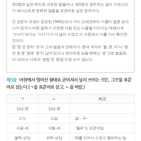
제3항과 같은 취지로 규정한 말들이나, 제3항의 경우와는 달리 거센소리
가 예사소리로 변화한 말들을 표준어로 삼은 경우이다.
① 표준어 규정이 공표된 1988년보다 이미 오래전부터 이름이 얼른 생각
나지 않거나 바로 말하기 곤란한 사람 또는 사물을 가리키는 대명사로
‘거시키’보다는 ‘거시기’가 더 널리 쓰였고 이 조항에서 이를 다시 확인한
것이다.
② ‘푼’은 한자 ‘分’의 고어 발음의 잔재이다. 현대 국어의 ‘할, 푼, 리’나 ‘땡
전 한 푼’ 등에 ‘푼’이 남아 있으나 한자어로 읽을 때에는 ‘분’으로 발음한
다. 따라서 시계의 ‘분침’은 ‘푼침’으로 쓰지 않는다.
제5항
어원에서 멀어진 형태로 굳어져서 널리 쓰이는 것은, 그것을 표준
어로 삼는다.(ㄱ을 표준어로 삼고, ㄴ을 버림.)
ㄱ
ㄴ
비고
강낭-콩
강남-콩
고삿
고샅
겉~, 속~.
사글-세
삭월-세
‘월세’는 표준어임.
울력-성당
위력-성당
떼를 지어서 으르고 협박하는 일.