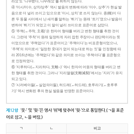
라요’도 ‘나무랬다, 나무래요’를 취하지 않는다.
④ ‘미시/미수, 상치/상추’ 역시 발음의 변화에 따라 ‘미수, 상추’가 현실 발
음으로 더 널리 쓰이고 있으므로 ‘미시, 상치’로 쓰지 않는다. 종(種)이 다
른 두 동물 사이에서 난 새끼를 말하는 ‘튀기’는 원래 ‘트기’였으나 발음이
변하여 ‘튀기’가 되었고 이 말이 널리 쓰이므로 표준어로 삼았다.
⑤ ‘주책(←주착, 主着)’은 한자어 형태를 버리고 변한 형태를 취한 것이
다. 그런데 ‘주착’이 원래 일정하게 자리 잡힌 주장이나 판단력이라는 뜻
이었으므로 ‘주책없다’가 표준어이고 ‘주책이다’는 비표준형이었으나,
‘주책’의 의미로서 ‘일정한 줏대가 없이 되는대로 하는 짓’을 인정함에 따
라 2016년에는 ‘주책없다’와 같은 의미로 쓰이는 ‘주책이다’를 표준형으
로 인정하였다.
⑥ ‘지루하다(←지리하다, 支離--)’ 역시 한자어 어원의 형태를 버리고 변
한 형태를 취한 것이다. 그러나 ‘지리멸렬(支離滅裂)’에서는 ‘지리’가 유지
되고 있다.
⑦ ‘시러베아들(←실업의아들), 허드레(←허드래), 호루라기(←호루루
기)’ 역시 변화된 후의 현실 발음을 반영한 표준어이다.
제12항
‘웃-’ 및 ‘윗-’은 명사 ‘위’에 맞추어 ‘윗-’으로 통일한다.(ㄱ을 표준
어로 삼고, ㄴ을 버림.)
ㄱ
ㄴ
비고