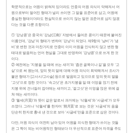
학문적으로는 어원이 밝혀져 있더라도 언중의 어원 의식이 약해져서 어
원으로부터 멀어진 형태가 널리 쓰이면 그 말을 표준어로 삼고, 어원에
충실한 형태이더라도 현실적으로 쓰이지 않는 말은 표준어로 삼지 않겠
다는 것을 다룬 조항이다.
① ‘강낭콩’은 중국의 ‘강남(江南)’ 지방에서 들여온 콩이기 때문에 붙여진
이름인데, ‘강남’의 형태가 변하여 ‘강낭’이 되었다. 제9항의 ‘남비’가 ‘냄
비’로 변한 것과 마찬가지로 언중이 이미 어원을 인식하지 않고 변한 형
태대로 발음하는 언어 현실을 그대로 반영하여 ‘강낭콩’으로 쓰게 한 것
이다.
② 예전에는 ‘지붕을 일 때에 쓰는 새끼’와 ‘좁은 골목이나 길’을 모두 ‘고
샅’으로 써 왔는데, 앞의 뜻의 말에 대해 어원 의식이 희박해져서 조사가
붙은 형태가 [고사시/고사슬] 등으로 발음되고 있으므로 앞의 뜻의 말을
‘고삿’으로 정한 것이다. ‘속고삿’은 초가지붕을 일 때 이엉을 얹기 전에
지붕 위에 건너질러 잡아매는 새끼이고, ‘겉고삿’은 이엉을 얹은 위에 걸
쳐 매는 새끼이다.
③ ‘월세(月貰)’와 뜻이 같은 말로서 과거에는 ‘삭월세’와 ‘사글세’가 모두
쓰였다. 그러나 ‘삭월세’를 한자어 ‘朔月貰’로 보는 것은 ‘사글세’의 음을
단순히 한자로 흉내 낸 것으로 보아 ‘사글세’만을 표준으로 삼은 것이다.
다만, 어원 의식이 여전히 남아 있어 어원을 의식한 형태가 쓰이는 것들
은 그 짝이 되는 비어원적인 형태보다 더 우선적으로 표준어 자격을 주도