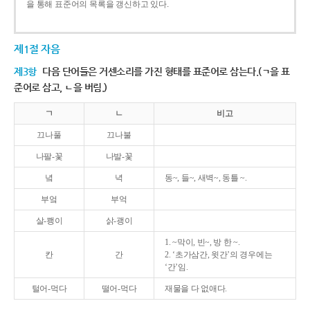
을 통해 표준어의 목록을 갱신하고 있다.
제1절 자음
제3항
다음 단어들은 거센소리를 가진 형태를 표준어로 삼는다.(ㄱ을 표
준어로 삼고, ㄴ을 버림.)
ㄱ
ㄴ
비고
끄나풀
끄나불
나팔-꽃
나발-꽃
녘
녁
동~, 들~, 새벽~, 동틀 ~.
부엌
부억
살-쾡이
삵-괭이
1. ~막이, 빈~, 방 한 ~.
칸
간
2. ‘초가삼간, 윗간’의 경우에는
‘간’임.
털어-먹다
떨어-먹다
재물을 다 없애다.