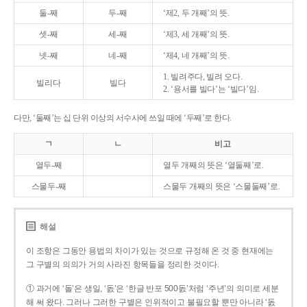
둘-째
두-째
‘제2, 두 개째’의 뜻.
셋-째
세-째
‘제3, 세 개째’의 뜻.
넷-째
네-째
‘제4, 네 개째’의 뜻.
1. 빌려주다, 빌려 오다.
빌리다
빌다
2. ‘용서를 빌다’는 ‘빌다’임.
다만, ‘둘째’는 십 단위 이상의 서수사에 쓰일 때에 ‘두째’로 한다.
ㄱ
ㄴ
비고
열두-째
열두 개째의 뜻은 ‘열둘째’로.
스물두-째
스물두 개째의 뜻은 ‘스물둘째’로.
해설
이 조항은 그동안 용법의 차이가 있는 것으로 규정해 온 것 중 현재에는
그 구별의 의의가 거의 사라진 항목들을 정리한 것이다.
① 과거에 ‘돌’은 생일, ‘돐’은 ‘한글 반포 500돐’처럼 ‘주년’의 의미로 세분
해 써 왔다. 그러나 그러한 구별은 인위적이고 불필요할 뿐만 아니라 ‘돐