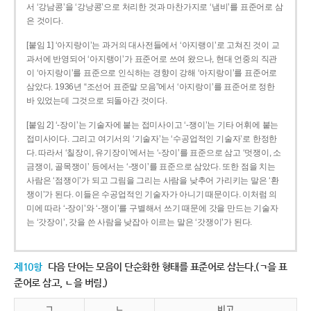
서 ‘강남콩’을 ‘강낭콩’으로 처리한 것과 마찬가지로 ‘냄비’를 표준어로 삼
은 것이다.
[붙임 1] ‘아지랑이’는 과거의 대사전들에서 ‘아지랭이’로 고쳐진 것이 교
과서에 반영되어 ‘아지랭이’가 표준어로 쓰여 왔으나, 현대 언중의 직관
이 ‘아지랑이’를 표준으로 인식하는 경향이 강해 ‘아지랑이’를 표준어로
삼았다. 1936년 “조선어 표준말 모음”에서 ‘아지랑이’를 표준어로 정한
바 있었는데 그것으로 되돌아간 것이다.
[붙임 2] ‘-장이’는 기술자에 붙는 접미사이고 ‘-쟁이’는 기타 어휘에 붙는
접미사이다. 그리고 여기서의 ‘기술자’는 ‘수공업적인 기술자’로 한정한
다. 따라서 ‘칠장이, 유기장이’에서는 ‘-장이’를 표준으로 삼고 ‘멋쟁이, 소
금쟁이, 골목쟁이’ 등에서는 ‘-쟁이’를 표준으로 삼았다. 또한 점을 치는
사람은 ‘점쟁이’가 되고 그림을 그리는 사람을 낮추어 가리키는 말은 ‘환
쟁이’가 된다. 이들은 수공업적인 기술자가 아니기 때문이다. 이처럼 의
미에 따라 ‘-장이’와 ‘-쟁이’를 구별해서 쓰기 때문에 갓을 만드는 기술자
는 ‘갓장이’, 갓을 쓴 사람을 낮잡아 이르는 말은 ‘갓쟁이’가 된다.
제10항
다음 단어는 모음이 단순화한 형태를 표준어로 삼는다.(ㄱ을 표
준어로 삼고, ㄴ을 버림.)
ㄱ
ㄴ
비고