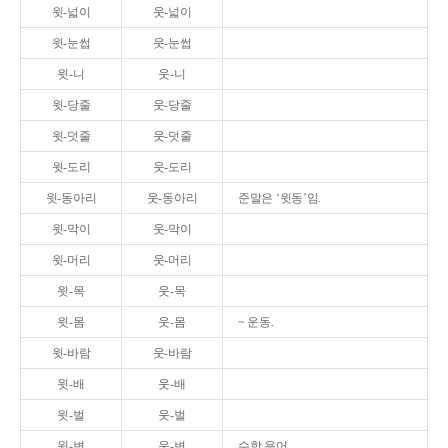
윗-넓이
웃-넓이
윗-눈썹
웃-눈썹
윗-니
웃-니
윗-당줄
웃-당줄
윗-덧줄
웃-덧줄
윗-도리
웃-도리
윗-동아리
웃-동아리
준말은 ‘윗동’임.
윗-막이
웃-막이
윗-머리
웃-머리
윗-목
웃-목
윗-몸
웃-몸
~ 운동.
윗-바람
웃-바람
윗-배
웃-배
윗-벌
웃-벌
윗-변
웃-변
수학 용어.