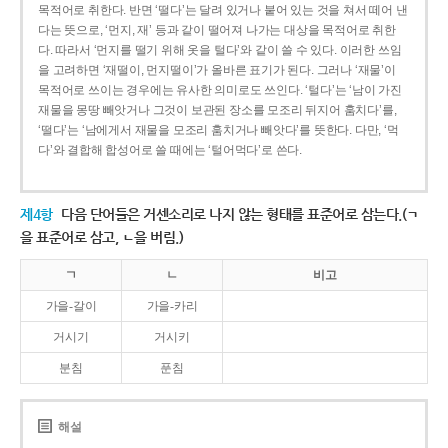
목적어로 취한다. 반면 ‘떨다’는 달려 있거나 붙어 있는 것을 쳐서 떼어 낸
다는 뜻으로, ‘먼지, 재’ 등과 같이 떨어져 나가는 대상을 목적어로 취한
다. 따라서 ‘먼지를 떨기 위해 옷을 털다’와 같이 쓸 수 있다. 이러한 쓰임
을 고려하면 ‘재떨이, 먼지떨이’가 올바른 표기가 된다. 그러나 ‘재물’이
목적어로 쓰이는 경우에는 유사한 의미로도 쓰인다. ‘털다’는 ‘남이 가진
재물을 몽땅 빼앗거나 그것이 보관된 장소를 모조리 뒤지어 훔치다’를,
‘떨다’는 ‘남에게서 재물을 모조리 훔치거나 빼앗다’를 뜻한다. 다만, ‘먹
다’와 결합해 합성어로 쓸 때에는 ‘털어먹다’로 쓴다.
제4항
다음 단어들은 거센소리로 나지 않는 형태를 표준어로 삼는다.(ㄱ
을 표준어로 삼고, ㄴ을 버림.)
ㄱ
ㄴ
비고
가을-갈이
가을-카리
거시기
거시키
분침
푼침
해설