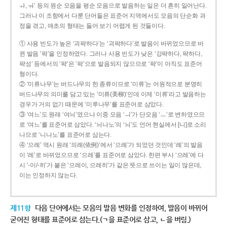
ㅘ, ㅝ’ 등의 원순 모음을 평순 모음으로 발음하는 일은 더 흔히 일어난다.
그러나 이 조항에서 다룬 단어들은 표준어 지역에서도 모음의 단순화 과
정을 겪고, 애초의 형태는 들어 보기 어렵게 된 것들이다.
① 사용 빈도가 높은 ‘괴퍅하다’는 ‘괴팍하다’로 발음이 바뀌었으므로 바
뀐 발음 ‘팍’을 인정하였다. 그러나 사용 빈도가 낮은 ‘강퍅하다, 퍅하다,
퍅성’ 등에서의 ‘퍅’은 ‘팍’으로 발음되지 않으므로 ‘퍅’이 아직도 표준어
형이다.
② ‘미류나무’는 버드나무의 한 종류이므로 ‘미류’는 어원적으로 분명히
버드나무의 의미를 담고 있는 ‘미류(美柳)’인데 이제 ‘미류’라고 발음하는
경우가 거의 없기 때문에 ‘미루나무’를 표준어로 삼았다.
③ ‘여느’도 원래 ‘여늬’였으나 이중 모음 ‘ㅢ’가 단모음 ‘ㅡ’로 변하였으므
로 ‘여느’를 표준어로 삼았다. ‘늬나노’의 ‘늬’도 언어 현실에서 [니]로 소리
나므로 ‘니나노’를 표준어로 삼는다.
④ ‘으례’ 역시 원래 ‘의례(依例)’에서 ‘으례’가 되었던 것인데 ‘례’의 발음
이 ‘레’로 바뀌었으므로 ‘으레’를 표준어로 삼았다. 한편 부사 ‘으레’에 다
시 ‘-이/-히’가 붙은 ‘으레이, 으레히’가 같은 뜻으로 쓰이는 일이 많은데,
이는 인정하지 않는다.
제11항
다음 단어에서는 모음의 발음 변화를 인정하여, 발음이 바뀌어
굳어진 형태를 표준어로 삼는다.(ㄱ을 표준어로 삼고, ㄴ을 버림.)