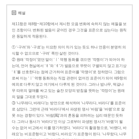
해설
제11항은 제8항~제10항에서 제시한 모음 변화에 속하지 않는 예들을 보
인 조항이다. 변화된 발음이 굳어진 경우 그것을 표준으로 삼는다는 원칙
은 동일하게 적용된다.
① ‘-구려’와 ‘-구료’는 미묘한 의미 차가 있는 듯도 하나 언중이 분명히 의
식할 수 없으므로 ‘-구려’ 쪽만 살린 것이다.
② 원래 ‘깍정이’였던 말이 ‘ㅣ’ 역행 동화를 겪으면 ‘깍젱이’가 되어야 하
는데, 언어 현실에서 ‘ㅐ’와 ‘ㅔ’가 발음으로 뚜렷이 구별되지 않고 표기상
‘ㅐ’를 선호한다는 점에 근거하여 표준어를 ‘깍쟁이’로 정하였다. 그럼으
로써 이는 ‘ㅣ’ 역행 동화와는 직접 관련이 없어진 표준어가 되어 제9항의
예외로 다루지 않고 여기에서 다루게 된 것이다. 그러나 밤나무, 떡갈나
무 따위의 열매를 싸고 있는 술잔 모양의 받침을 뜻하는 ‘깍정이’는 원래
의 말을 그대로 두었다.
③ ‘나무래다, 바래다’는 방언으로 해석하여 ‘나무라다, 바라다’를 표준어
로 삼았다. 그런데 근래 ‘바라다’에서 파생된 명사 ‘바람’을 ‘바램’으로 잘
못 쓰는 경향이 있다. ‘바람[風]’과의 혼동을 피하려는 심리 때문인 듯하
다. 그러나 동사가 ‘바라다’인 이상 그로부터 파생된 명사가 ‘바램’이 될
수는 없어 비고에서 이를 명기하였다. ‘바라다’의 활용형으로, ‘바랬다, 바
래요’는 비표준형이고 ‘바랐다, 바라요’가 표준형이 된다. ‘나무랐다, 나무