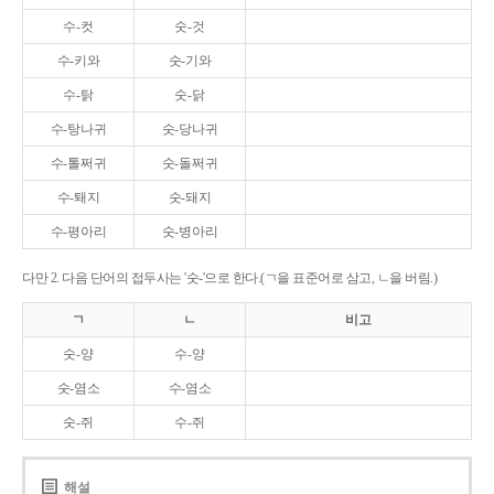
수-컷
숫-것
수-키와
숫-기와
수-탉
숫-닭
수-탕나귀
숫-당나귀
수-톨쩌귀
숫-돌쩌귀
수-퇘지
숫-돼지
수-평아리
숫-병아리
다만 2. 다음 단어의 접두사는 '숫-'으로 한다.(ㄱ을 표준어로 삼고, ㄴ을 버림.)
ㄱ
ㄴ
비고
숫-양
수-양
숫-염소
수-염소
숫-쥐
수-쥐
해설