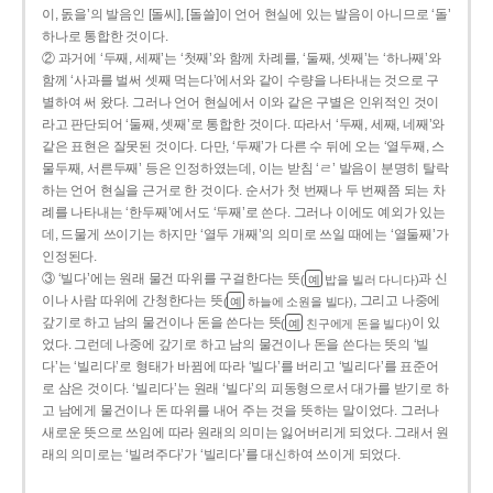
이, 돐을’의 발음인 [돌씨], [돌쓸]이 언어 현실에 있는 발음이 아니므로 ‘돌’
하나로 통합한 것이다.
② 과거에 ‘두째, 세째’는 ‘첫째’와 함께 차례를, ‘둘째, 셋째’는 ‘하나째’와
함께 ‘사과를 벌써 셋째 먹는다’에서와 같이 수량을 나타내는 것으로 구
별하여 써 왔다. 그러나 언어 현실에서 이와 같은 구별은 인위적인 것이
라고 판단되어 ‘둘째, 셋째’로 통합한 것이다. 따라서 ‘두째, 세째, 네째’와
같은 표현은 잘못된 것이다. 다만, ‘두째’가 다른 수 뒤에 오는 ‘열두째, 스
물두째, 서른두째’ 등은 인정하였는데, 이는 받침 ‘ㄹ’ 발음이 분명히 탈락
하는 언어 현실을 근거로 한 것이다. 순서가 첫 번째나 두 번째쯤 되는 차
례를 나타내는 ‘한두째’에서도 ‘두째’로 쓴다. 그러나 이에도 예외가 있는
데, 드물게 쓰이기는 하지만 ‘열두 개째’의 의미로 쓰일 때에는 ‘열둘째’가
인정된다.
③ ‘빌다’에는 원래 물건 따위를 구걸한다는 뜻
과 신
(
밥을 빌러 다니다)
예
이나 사람 따위에 간청한다는 뜻
, 그리고 나중에
(
하늘에 소원을 빌다)
예
갚기로 하고 남의 물건이나 돈을 쓴다는 뜻
이 있
(
친구에게 돈을 빌다)
예
었다. 그런데 나중에 갚기로 하고 남의 물건이나 돈을 쓴다는 뜻의 ‘빌
다’는 ‘빌리다’로 형태가 바뀜에 따라 ‘빌다’를 버리고 ‘빌리다’를 표준어
로 삼은 것이다. ‘빌리다’는 원래 ‘빌다’의 피동형으로서 대가를 받기로 하
고 남에게 물건이나 돈 따위를 내어 주는 것을 뜻하는 말이었다. 그러나
새로운 뜻으로 쓰임에 따라 원래의 의미는 잃어버리게 되었다. 그래서 원
래의 의미로는 ‘빌려주다’가 ‘빌리다’를 대신하여 쓰이게 되었다.