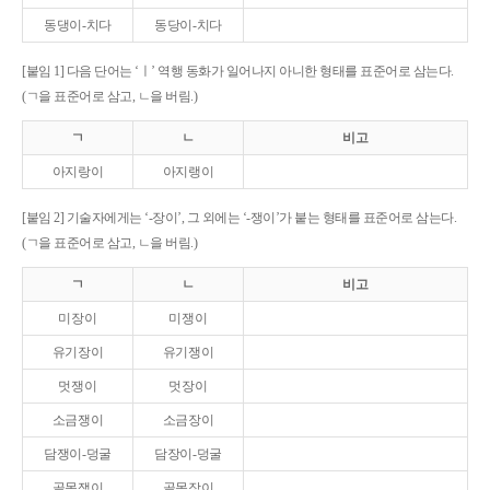
동댕이-치다
동당이-치다
[붙임 1] 다음 단어는 ‘ㅣ’ 역행 동화가 일어나지 아니한 형태를 표준어로 삼는다.
(ㄱ을 표준어로 삼고, ㄴ을 버림.)
ㄱ
ㄴ
비고
아지랑이
아지랭이
[붙임 2] 기술자에게는 ‘-장이’, 그 외에는 ‘-쟁이’가 붙는 형태를 표준어로 삼는다.
(ㄱ을 표준어로 삼고, ㄴ을 버림.)
ㄱ
ㄴ
비고
미장이
미쟁이
유기장이
유기쟁이
멋쟁이
멋장이
소금쟁이
소금장이
담쟁이-덩굴
담장이-덩굴
골목쟁이
골목장이