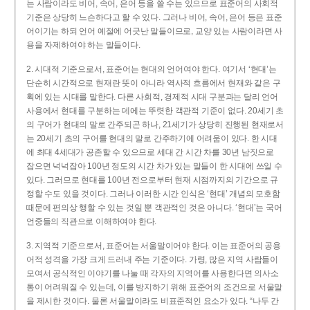
는 사람이라도 비어, 속어, 은어 등을 쓸 수는 있으므로 표준어의 사회적
기준은 상당히 느슨하다고 할 수 있다. 그러나 비어, 속어, 은어 등은 표준
어이기는 하되 언어 예절에 어긋난 말들이므로, 교양 있는 사람이라면 사
용을 자제하여야 하는 말들이다.
2. 시대적 기준으로서, 표준어는 현대의 언어여야 한다. 여기서 ‘현대’는
단순히 시간적으로 현재란 뜻이 아니라 역사적 흐름에서 현재와 같은 구
획에 있는 시대를 말한다. 다른 사회적, 경제적 시대 구분과는 달리 언어
사용에서 현대를 구분하는 데에는 뚜렷한 객관적 기준이 없다. 20세기 초
의 구어가 현대의 말로 간주되곤 하나, 21세기가 상당히 진행된 현재로서
는 20세기 초의 구어를 현대의 말로 간주하기에 어려움이 있다. 한 시대
에 최대 4세대가 공존할 수 있으므로 세대 간 시간 차를 30년 남짓으로
잡으면 넉넉잡아 100년 정도의 시간 차가 있는 말들이 한 시대에 쓰일 수
있다. 그러므로 현대를 100년 전으로부터 현재 시점까지의 기간으로 규
정할 수도 있을 것이다. 그러나 이러한 시간 인식은 ‘현대’ 개념의 모호함
때문에 편의상 행할 수 있는 것일 뿐 객관적인 것은 아니다. ‘현대’는 국어
언중들의 직관으로 이해하여야 한다.
3. 지역적 기준으로서, 표준어는 서울말이어야 한다. 이는 표준어의 공용
어적 성격을 가장 크게 드러내 주는 기준이다. 가령, 많은 지역 사람들이
모여서 공식적인 이야기를 나눌 때 각자의 지역어를 사용한다면 의사소
통이 어려워질 수 있는데, 이를 방지하기 위해 표준어의 조건으로 서울말
을 제시한 것이다. 물론 서울말이라도 비표준적인 요소가 있다. “나두 간