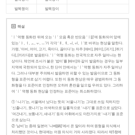
발목쟁이
발목장이
해설
‘ㅣ’ 역행 동화란 뒤에 오는 ‘ㅣ’ 모음 혹은 반모음 ‘ㅣ[j]’에 동화되어 앞에
있는 ‘ㅏ, ㅓ, ㅗ, ㅜ, ㅡ’가 각각 ‘ㅐ, ㅔ, ㅚ, ㅟ, ㅣ’로 바뀌는 현상을 말한다.
가령, ‘아비, 어미, 고기, 죽이다, 끓이다’는 자주 [애비], [에미], [괴기], [쥐기
다], [끼리다]로 발음된다. ‘ㅣ’ 역행 동화는 전국적으로 자주 일어나는 현
상이다. 체언에 조사가 붙은 ‘밥이’를 [배비]와 같이 발음하는 경우는 일부
지역에 국한되어 있으나, 한 단어 안에서는 ‘ㅣ’ 역행 동화가 자주 일어난
다. 그러나 대부분 주의해서 발음하면 피할 수 있는 발음이므로 그 동화
형을 표준어로 삼기 어렵다. 또한 이 동화 현상은 매우 광범위하여 그 동
화형을 다 표준어로 인정하면 오히려 혼란을 일으킬 우려도 있다. 그리하
여 ‘ㅣ’ 역행 동화 현상을 인정하는 표준어는 최소화하였다.
① ‘-나기’는, 서울에서 났다는 뜻의 ‘서울나기’는 그대로 쓰임 직하지만
‘신출나기, 풋나기’는 어색하므로 일률적으로 ‘-내기’를 표준으로 삼았다.
‘여간내기, 보통내기, 새내기’ 등의 어휘에서도 마찬가지로 ‘-내기’를 표준
으로 삼는다.
② ‘남비’는 종래 일본어 ‘나베[鍋]’에서 온 말이라 하여 원형을 의식해서
처리했던 것이나, 현대에는 어원 의식이 거의 사라졌다. 따라서 제5항에