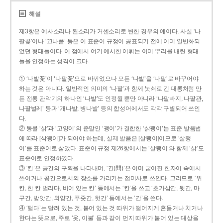
해설
제3항은 예사소리나 된소리가 거센소리로 변한 경우의 예이다. 사실 ‘나
팔꽃’이나 ‘끄나풀’ 등은 이 표준어 규정이 공표되기 전에 이미 일반화되
었던 형태들이다. 이 점에서 여기 예시한 어휘는 이미 뿌리를 내린 형태
들을 인정하는 성격이 크다.
① ‘나발꽃’이 ‘나팔꽃’으로 바뀌었으나 모든 ‘나발’을 ‘나팔’로 바꾸어야
하는 것은 아니다. 일반적인 의미의 ‘나팔’과 함께 놋쇠로 긴 대롱처럼 만
든 전통 관악기의 하나인 ‘나발’도 인정될 뿐만 아니라 ‘나팔바지, 나팔관,
나팔벌레’ 등과 ‘개나발, 병나발’ 등의 합성어에서도 각각 구별되어 쓰인
다.
② 동물 ‘삵’과 ‘고양이’의 준말인 ‘괭이’가 결합한 ‘삵괭이’는 표준 발음법
에 따라 [삭꽹이]가 되어야 하는데, 실제 발음은 [살쾡이]이므로 ‘살쾡
이’를 표준어로 삼았다. 표준어 규정 제26항에서는 ‘살쾡이’와 함께 ‘삵’도
표준어로 인정하였다.
③ ‘칸’은 공간의 구획을 나타내며, ‘간(間)’은 이미 굳어진 한자어 속에서
쓰이거나 공간으로서의 장소를 가리키는 접미사로 쓰인다. 그러므로 ‘위
칸, 한 칸 벌리다, 비어 있는 칸’ 등에서는 ‘칸’을 쓰고 ‘초가삼간, 뒷간, 마
구간, 방앗간, 외양간, 푸줏간, 헛간’ 등에서는 ‘간’을 쓴다.
④ ‘털다’는 달려 있는 것, 붙어 있는 것 따위가 떨어지게 흔들거나 치거나
한다는 뜻으로, 주로 ‘옷, 이불’ 등과 같이 먼지 따위가 붙어 있는 대상을