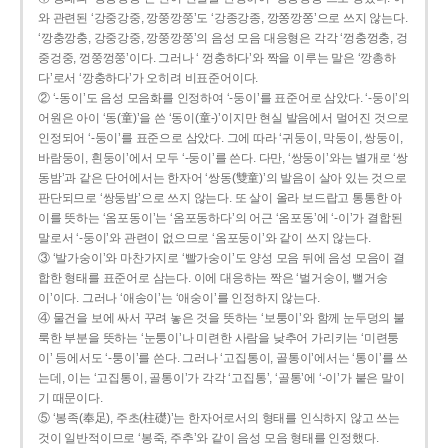
와 관련된 ‘강중강중, 깡쭝깡쭝’도 ‘강종강종, 깡쫑깡쫑’으로 쓰지 않는다.
‘깡충깡충, 강중강중, 깡쭝깡쭝’의 음성 모음 대응형은 각각 ‘껑충껑충, 겅
중겅중, 껑쭝껑쭝’이다. 그러나 ‘ 껑충하다’와 짝을 이루는 말은 ‘깡총하
다’로서 ‘깡충하다’가 오히려 비표준어이다.
② ‘-동이’도 음성 모음화를 인정하여 ‘-둥이’를 표준어로 삼았다. ‘-둥이’의
어원은 아이 ‘동(童)’을 쓴 ‘동이(童-)’이지만 현실 발음에서 멀어진 것으로
인정되어 ‘-둥이’를 표준으로 삼았다. 그에 따라 ‘귀둥이, 막둥이, 쌍둥이,
바람둥이, 흰둥이’에서 모두 ‘-둥이’를 쓴다. 다만, ‘쌍둥이’와는 별개로 ‘쌍
동밤’과 같은 단어에서는 한자어 ‘쌍동(雙童)’의 발음이 살아 있는 것으로
판단되므로 ‘쌍둥밤’으로 쓰지 않는다. 또 살이 올라 보드랍고 통통한 아
이를 뜻하는 ‘옴포동이’는 ‘옴포동하다’의 어근 ‘옴포동’에 ‘-이’가 결합된
말로서 ‘-둥이’와 관련이 없으므로 ‘옴포둥이’와 같이 쓰지 않는다.
③ ‘발가숭이’와 마찬가지로 ‘빨가숭이’도 양성 모음 뒤에 음성 모음이 결
합한 형태를 표준어로 삼는다. 이에 대응하는 짝은 ‘벌거숭이, 뻘거숭
이’이다. 그러나 ‘애송이’는 ‘애숭이’를 인정하지 않는다.
④ 물건을 보에 싸서 꾸려 놓은 것을 뜻하는 ‘보퉁이’와 함께 눈두덩의 불
룩한 부분을 뜻하는 ‘눈퉁이’나 미련한 사람을 낮추어 가리키는 ‘미련퉁
이’ 등에서도 ‘-퉁이’를 쓴다. 그러나 ‘고집통이, 골통이’에서는 ‘통이’를 쓰
는데, 이는 ‘고집통이, 골통이’가 각각 ‘고집통’, ‘골통’에 ‘-이’가 붙은 말이
기 때문이다.
⑤ ‘봉족(奉足), 주초(柱礎)’는 한자어로서의 형태를 인식하지 않고 쓰는
것이 일반적이므로 ‘봉죽, 주추’와 같이 음성 모음 형태를 인정했다.