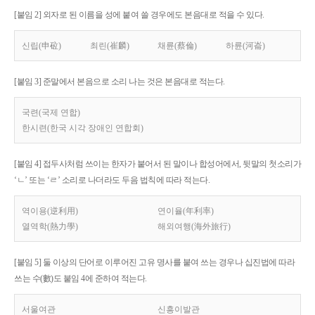
[붙임 2] 외자로 된 이름을 성에 붙여 쓸 경우에도 본음대로 적을 수 있다.
신립(申砬)
최린(崔麟)
채륜(蔡倫)
하륜(河崙)
[붙임 3] 준말에서 본음으로 소리 나는 것은 본음대로 적는다.
국련(국제 연합)
한시련(한국 시각 장애인 연합회)
[붙임 4] 접두사처럼 쓰이는 한자가 붙어서 된 말이나 합성어에서, 뒷말의 첫소리가
‘ㄴ’ 또는 ‘ㄹ’ 소리로 나더라도 두음 법칙에 따라 적는다.
역이용(逆利用)
연이율(年利率)
열역학(熱力學)
해외여행(海外旅行)
[붙임 5] 둘 이상의 단어로 이루어진 고유 명사를 붙여 쓰는 경우나 십진법에 따라
쓰는 수(數)도 붙임 4에 준하여 적는다.
서울여관
신흥이발관