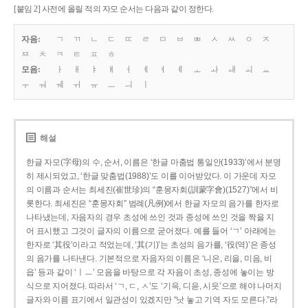
[붙임 2] 사전에 올릴 적의 자모 순서는 다음과 같이 정한다.
자음:
ㄱ
ㄲ
ㄴ
ㄷ
ㄸ
ㄹ
ㅁ
ㅂ
ㅃ
ㅅ
ㅆ
ㅇ
ㅈ
ㅉ
ㅊ
ㅋ
ㅌ
ㅍ
ㅎ
모음:
ㅏ
ㅐ
ㅑ
ㅒ
ㅓ
ㅔ
ㅕ
ㅖ
ㅗ
ㅘ
ㅙ
ㅚ
ㅛ
ㅜ
ㅝ
ㅞ
ㅟ
ㅠ
ㅡ
ㅢ
ㅣ
해설
한글 자모(字母)의 수, 순서, 이름은 ‘한글 마춤법 통일안(1933)’에서 분명
히 제시되었고, ‘한글 맞춤법(1988)’도 이를 이어받았다. 이 가운데 자모
의 이름과 순서는 최세진(崔世珍)의 “훈몽자회(訓蒙字會)(1527)”에서 비
롯한다. 최세진은 “훈몽자회” 범례(凡例)에서 한글 자모의 음가를 한자로
나타냈는데, 자음자의 경우 초성에 쓰인 것과 종성에 쓰인 것을 짝을 지
어 표시했고 그것이 글자의 이름으로 굳어졌다. 예를 들어 ‘ㄱ’ 아래에는
한자로 ‘其役’이라고 적었는데, ‘其(기)’는 초성의 음가를, ‘役(역)’은 종성
의 음가를 나타낸다. 기본적으로 자음자의 이름은 ‘니은, 리을, 미음, 비
읍’ 등과 같이 ‘ㅣㅡ’ 모음을 바탕으로 각 자음이 초성, 종성에 놓이는 방
식으로 지어졌다. 따라서 ‘ㄱ, ㄷ, ㅅ’도 ‘기윽, 디읃, 시읏’으로 해야 나머지
글자와 이름 표기에서 일관성이 있겠지만 “낫 놓고 기역 자도 모른다.”라