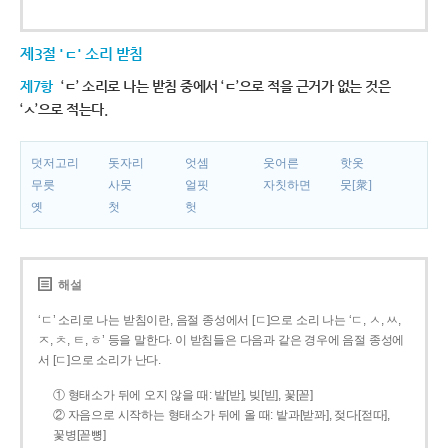
제3절 'ㄷ' 소리 받침
제7항
‘ㄷ’ 소리로 나는 받침 중에서 ‘ㄷ’으로 적을 근거가 없는 것은
‘ㅅ’으로 적는다.
덧저고리
돗자리
엇셈
웃어른
핫옷
무릇
사뭇
얼핏
자칫하면
뭇[衆]
옛
첫
헛
해설
‘ㄷ’ 소리로 나는 받침이란, 음절 종성에서 [ㄷ]으로 소리 나는 ‘ㄷ, ㅅ, ㅆ,
ㅈ, ㅊ, ㅌ, ㅎ’ 등을 말한다. 이 받침들은 다음과 같은 경우에 음절 종성에
서 [ㄷ]으로 소리가 난다.
① 형태소가 뒤에 오지 않을 때: 밭[받], 빚[빋], 꽃[꼳]
② 자음으로 시작하는 형태소가 뒤에 올 때: 밭과[받꽈], 젖다[젇따],
꽃병[꼳뼝]