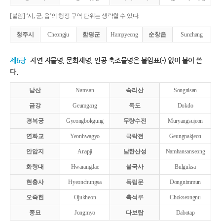
[붙임] ‘시, 군, 읍’의 행정 구역 단위는 생략할 수 있다.
청주시
Cheongju
함평군
Hampyeong
순창읍
Sunchang
제6항
자연 지물명, 문화재명, 인공 축조물명은 붙임표(-) 없이 붙여 쓴
다.
남산
Namsan
속리산
Songnisan
금강
Geumgang
독도
Dokdo
경복궁
Gyeongbokgung
무량수전
Muryangsujeon
연화교
Yeonhwagyo
극락전
Geungnakjeon
안압지
Anapji
남한산성
Namhansanseong
화랑대
Hwarangdae
불국사
Bulguksa
현충사
Hyeonchungsa
독립문
Dongnimmun
오죽헌
Ojukheon
촉석루
Chokseongnu
종묘
Jongmyo
다보탑
Dabotap