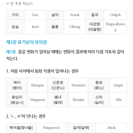
ㄹ’은 ‘ll’로 적는다.
구리
Guri
설악
Seorak
칠곡
Chilgok
대관령
Daegwallyeon
임실
Imsil
울릉
Ulleung
[대괄령]
g
제3장 표기상의 유의점
제1항
음운 변화가 일어날 때에는 변화의 결과에 따라 다음 각호와 같이
적는다.
1. 자음 사이에서 동화 작용이 일어나는 경우
백마
신문로
종로
Baengma
Sinmunno
Jongno
[뱅마]
[신문노]
[종노]
왕십리
별내
신라
Wangsimni
Byeollae
Silla
[왕심니]
[별래]
[실라]
2. ‘ㄴ, ㄹ’이 덧나는 경우
학여울[항녀울]
Hangnyeoul
알약[알략]
allyak