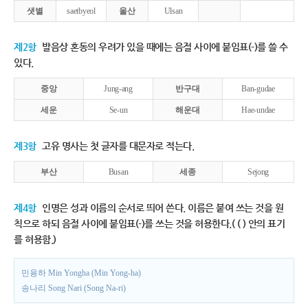
샛별
saetbyeol
울산
Ulsan
제2항
발음상 혼동의 우려가 있을 때에는 음절 사이에 붙임표(-)를 쓸 수
있다.
중앙
Jung-ang
반구대
Ban-gudae
세운
Se-un
해운대
Hae-undae
제3항
고유 명사는 첫 글자를 대문자로 적는다.
부산
Busan
세종
Sejong
제4항
인명은 성과 이름의 순서로 띄어 쓴다. 이름은 붙여 쓰는 것을 원
칙으로 하되 음절 사이에 붙임표(-)를 쓰는 것을 허용한다.( ( ) 안의 표기
를 허용함.)
민용하 Min Yongha (Min Yong-ha)
송나리 Song Nari (Song Na-ri)