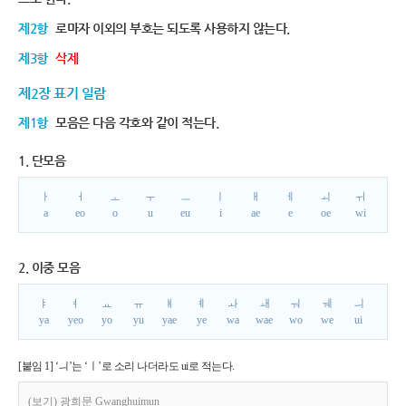
제2항
로마자 이외의 부호는 되도록 사용하지 않는다.
제3항
삭제
제2장 표기 일람
제1항
모음은 다음 각호와 같이 적는다.
1. 단모음
ㅏ
ㅓ
ㅗ
ㅜ
ㅡ
ㅣ
ㅐ
ㅔ
ㅚ
ㅟ
a
eo
o
u
eu
i
ae
e
oe
wi
2. 이중 모음
ㅑ
ㅕ
ㅛ
ㅠ
ㅒ
ㅖ
ㅘ
ㅙ
ㅝ
ㅞ
ㅢ
ya
yeo
yo
yu
yae
ye
wa
wae
wo
we
ui
[붙임 1] ‘ㅢ’는 ‘ㅣ’로 소리 나더라도 ui로 적는다.
(보기) 광희문 Gwanghuimun