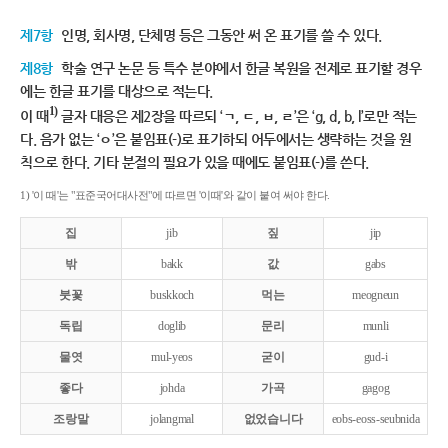
제7항
인명, 회사명, 단체명 등은 그동안 써 온 표기를 쓸 수 있다.
제8항
학술 연구 논문 등 특수 분야에서 한글 복원을 전제로 표기할 경우
에는 한글 표기를 대상으로 적는다.
1)
이 때
글자 대응은 제2장을 따르되 ‘ㄱ, ㄷ, ㅂ, ㄹ’은 ‘g, d, b, l’로만 적는
다. 음가 없는 ‘ㅇ’은 붙임표(-)로 표기하되 어두에서는 생략하는 것을 원
칙으로 한다. 기타 분절의 필요가 있을 때에도 붙임표(-)를 쓴다.
1) '이 때'는 "표준국어대사전"에 따르면 '이때'와 같이 붙여 써야 한다.
집
jib
짚
jip
밖
bakk
값
gabs
붓꽃
buskkoch
먹는
meogneun
독립
doglib
문리
munli
물엿
mul-yeos
굳이
gud-i
좋다
johda
가곡
gagog
조랑말
jolangmal
없었습니다
eobs-eoss-seubnida