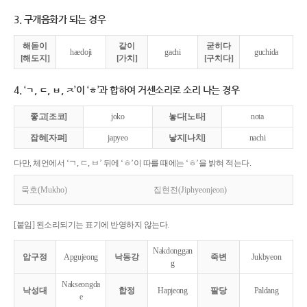
3. 구개음화가 되는 경우
해돋이
같이
굳히다
haedoji
gachi
guchida
[해도지]
[가치]
[구치다]
4. ‘ㄱ, ㄷ, ㅂ, ㅈ’이 ‘ㅎ’과 합하여 거센소리로 소리 나는 경우
좋고[조코]
joko
놓다[노타]
nota
잡혀[자펴]
japyeo
낳지[나치]
nachi
다만, 체언에서 ‘ㄱ, ㄷ, ㅂ’ 뒤에 ‘ㅎ’이 따를 때에는 ‘ㅎ’을 밝혀 적는다.
묵호(Mukho)
집현전(Jiphyeonjeon)
[붙임] 된소리되기는 표기에 반영하지 않는다.
Nakdonggan
압구정
Apgujeong
낙동강
죽변
Jukbyeon
g
Nakseongda
낙성대
합정
Hapjeong
팔당
Paldang
e