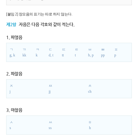
[붙임 2] 장모음의 표기는 따로 하지 않는다.
제2항
자음은 다음 각호와 같이 적는다.
1. 파열음
ㄱ
ㄲ
ㅋ
ㄷ
ㄸ
ㅌ
ㅂ
ㅃ
ㅍ
g, k
kk
k
d, t
tt
t
b, p
pp
p
2. 파찰음
ㅈ
ㅉ
ㅊ
j
jj
ch
3. 마찰음
ㅅ
ㅆ
ㅎ
s
ss
h