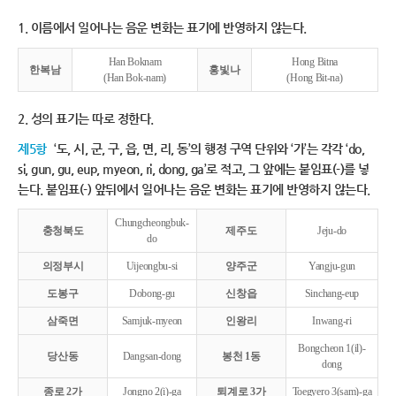
1. 이름에서 일어나는 음운 변화는 표기에 반영하지 않는다.
Han Boknam
Hong Bitna
한복남
홍빛나
(Han Bok-nam)
(Hong Bit-na)
2. 성의 표기는 따로 정한다.
제5항
‘도, 시, 군, 구, 읍, 면, 리, 동’의 행정 구역 단위와 ‘가’는 각각 ‘do,
si, gun, gu, eup, myeon, ri, dong, ga’로 적고, 그 앞에는 붙임표(-)를 넣
는다. 붙임표(-) 앞뒤에서 일어나는 음운 변화는 표기에 반영하지 않는다.
Chungcheongbuk-
충청북도
제주도
Jeju-do
do
의정부시
Uijeongbu-si
양주군
Yangju-gun
도봉구
Dobong-gu
신창읍
Sinchang-eup
삼죽면
Samjuk-myeon
인왕리
Inwang-ri
Bongcheon 1(il)-
당산동
Dangsan-dong
봉천 1동
dong
종로 2가
Jongno 2(i)-ga
퇴계로 3가
Toegyero 3(sam)-ga