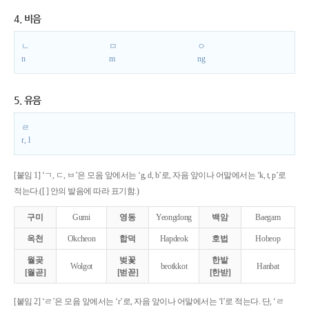
4. 비음
ㄴ
ㅁ
ㅇ
n
m
ng
5. 유음
ㄹ
r, l
[붙임 1] ‘ㄱ, ㄷ, ㅂ’은 모음 앞에서는 ‘g, d, b’로, 자음 앞이나 어말에서는 ‘k, t, p’로
적는다.([ ] 안의 발음에 따라 표기함.)
구미
Gumi
영동
Yeongdong
백암
Baegam
옥천
Okcheon
합덕
Hapdeok
호법
Hobeop
월곶
벚꽃
한밭
Wolgot
beotkkot
Hanbat
[월곧]
[벋꼳]
[한받]
[붙임 2] ‘ㄹ’은 모음 앞에서는 ‘r’로, 자음 앞이나 어말에서는 ‘l’로 적는다. 단, ‘ㄹ