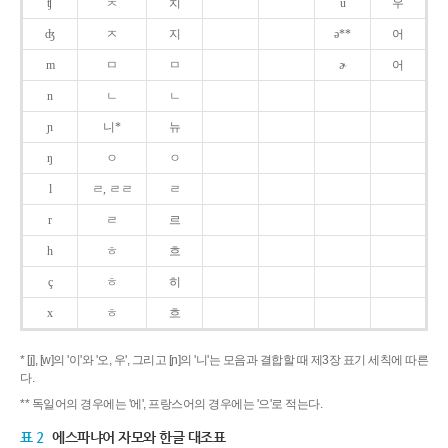
ʧ
ㅊ
치
u
우
ʤ
ㅈ
지
ə**
어
m
ㅁ
ㅁ
ɚ
어
n
ㄴ
ㄴ
ɲ
니*
뉴
ŋ
ㅇ
ㅇ
l
ㄹ, ㄹㄹ
ㄹ
r
ㄹ
르
h
ㅎ
흐
ç
ㅎ
히
x
ㅎ
흐
* [j], [w]의 '이'와 '오, 우', 그리고 [ɲ]의 '니'는 모음과 결합할 때 제3장 표기 세칙에 따른
다.
** 독일어의 경우에는 '에', 프랑스어의 경우에는 '으'로 적는다.
표 2
에스파냐어 자모와 한글 대조표