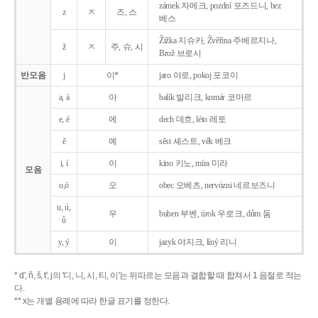
zámek 자메크, pozdní 포즈드니, bez
z
ㅈ
즈, 스
베스
Žižka 지슈카, Žvěřina 주베르지나,
ž
ㅈ
주, 슈, 시
Brož 브로시
반모음
j
이*
jaro 야로, pokoj 포코이
a, á
아
balík 발리크, komár 코마르
e, é
에
dech 데흐, léto 레토
ě
예
sěst 셰스트, věk 베크
i, í
이
kino 키노, míra 미라
모음
o,ó
오
obec 오베츠, nervózni 네르보즈니
u, ú,
우
buben 부벤, úrok 우로크, dům 둠
ů
y, ý
이
jazyk
야지크, líný 리니
* d', ň, š, t', j의 '디, 니, 시, 티, 이'는 뒤따르는 모음과 결합할 때 합쳐서 1 음절로 적는
다.
** x는 개별 용례에 따라 한글 표기를 정한다.