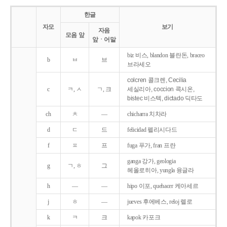
한글
자모
보기
자음
모음 앞
앞ㆍ어말
biz 비스, blandon 블란돈, braceo
b
ㅂ
브
브라세오
colcren 콜크렌, Cecilia
c
ㅋ, ㅅ
ㄱ, 크
세실리아, coccion 콕시온,
bistec 비스텍, dictado 딕타도
ch
ㅊ
―
chicharra 치차라
d
ㄷ
드
felicidad 펠리시다드
f
ㅍ
프
fuga 푸가, fran 프란
ganga 강가, geologia
g
ㄱ, ㅎ
그
헤올로히아, yungla 융글라
h
―
―
hipo 이포, quehacer 케아세르
j
ㅎ
―
jueves 후에베스, reloj 렐로
k
ㅋ
크
kapok 카포크