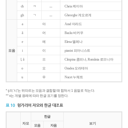
ch
ㅋ
ㅡ
Cheia 케이아
gh
ㄱ
ㅡ
Gheorghe 게오르게
a
아
Arad 아라드
ǎ
어
Bacǎu 바커우
e
에
Elena 엘레나
모음
i
이
pianist 피아니스트
î, â
으
Cîmpina 큼피나, România 로므니아
o
오
Oradea 오라데아
u
우
Nucet 누체트
* ş의 '시'는 뒤따르는 모음과 결합할 때 합쳐서 1 음절로 적는다.
** x는 개별 용례에 따라 한글 표기를 정한다.
표 10
헝가리어 자모와 한글 대조표
한글
자모
보기
모음
자음