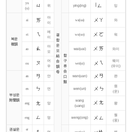
yu
위
ying
(ing)
잉
(u)
아
ai
wa
(ua)
와
이
에
ei
wo
(uo)
워
결
이
복운
합
複韻
운
아
ao
wai
(uai)
와이
모
오
합
結
어
구
웨이
合
ou
wei
(ui)
우
류
(우이)
韻
合
母
an
안
wan
(uan)
완
口
類
원
en
언
wen
(un)
(운)
부성운
附聲韻
wang
ang
앙
왕
(uang)
웡
eng
엉
weng
(ong)
(웅)
권설운
er