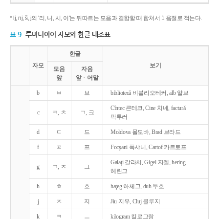
* lj, nj, š, j의 '리, 니, 시, 이'는 뒤따르는 모음과 결합할 때 합쳐서 1 음절로 적는다.
표 9
루마니아어 자모와 한글 대조표
한글
자모
보기
모음
자음
앞
앞ㆍ어말
b
ㅂ
브
bibliotecǎ 비블리오테커, alb 알브
Cîntec 큰테크, Cine 치네, facturǎ
c
ㅋ, ㅊ
ㄱ, 크
팍투러
d
ㄷ
드
Moldova 몰도바, Brad 브라드
f
ㅍ
프
Focşani 폭샤니, Cartof 카르토프
Galaţi 갈라치, Gigel 지젤, hering
g
ㄱ, ㅈ
그
헤린그
h
ㅎ
흐
haţeg 하체그, duh 두흐
j
ㅈ
지
Jiu 지우, Cluj 클루지
k
ㅋ
ㅡ
kilogram 킬로그람