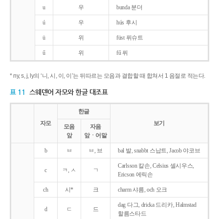
u
우
bunda 분더
ú
우
hús 후시
ü
위
füst 퓌슈트
ű
위
fű 퓌
* ny, s, j, ly의 ‘니, 시, 이, 이’는 뒤따르는 모음과 결합할 때 합쳐서 1 음절로 적는다.
표 11
스웨덴어 자모와 한글 대조표
한글
자모
보기
모음
자음
앞
앞ㆍ어말
b
ㅂ
ㅂ, 브
bal 발, snabbt 스납트, Jacob 야코브
Carlsson 칼손, Celsius 셀시우스,
c
ㅋ, ㅅ
ㄱ
Ericson 에릭손
ch
시*
크
charm 샤름, och 오크
dag 다그, dricka 드리카, Halmstad
d
ㄷ
드
할름스타드