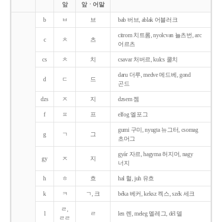
앞
앞ㆍ어말
b
ㅂ
브
bab 버브, ablak 어블러크
citrom 치트롬, nyolcvan 뇰츠번, arc
c
ㅊ
츠
어르츠
cs
ㅊ
치
csavar 처버르, kulcs 쿨치
daru 더루, medve 메드베, gond
d
ㄷ
드
곤드
dzs
ㅈ
지
dzsem 젬
f
ㅍ
프
elfog 엘포그
gumi 구미, nyugta 뉴그터, csomag
g
ㄱ
그
초머그
gyár 자르, hagyma 허지머, nagy
gy
ㅈ
지
너지
h
ㅎ
흐
hal 헐, juh 유흐
k
ㅋ
ㄱ, 크
béka 베커, keksz 켁스, szék 세크
ㄹ,
l
ㄹ
len 렌, meleg 멜레그, dél 델
ㄹㄹ