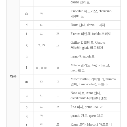
credo 크레도
Pinocchio 피노키오, cherubino
ch
ㅋ
―
케루비노
d
ㄷ
드
Dante 단테, drizza 드리차
f
ㅍ
프
Firenze 피렌체, freddo 프레도
Galileo 갈릴레오, Genova
g
ㄱ, ㅈ
그
제노바, gloria 글로리아
h
―
―
hanno 안노, oh 오
Milano 밀라노, largo 라르고,
l
ㄹ, ㄹㄹ
ㄹ
palco 팔코
자음
Macchiavelli 마키아벨리, mamma
m
ㅁ
ㅁ
맘마, Campanella 캄파넬라
Nero 네로, Anna 안나,
n
ㄴ
ㄴ
divertimento 디베르티멘토
p
ㅍ
프
Pisa 피사, prima 프리마
q
ㅋ
―
quando 콴도, queto 퀘토
r
ㄹ
르
Roma 로마, Marconi 마르코니