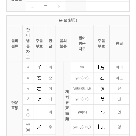
h
ㅎ
운 모 (韻母)
한
어
한어
음의
병
주음
한
음의
주음
병음
한글
분류
음
부호
글
분류
부호
자모
자
모
a
아
yai
야이
o
오
yao
(iao)
야오
e
어
you
(iou,
iu)
유
제
치
ê
에
yan
(ian)
옌
단운
류
單韻
齊
yi
이
yin(in)
인
齒
(i)
類
wu
우
yang
(iang)
양
(u)