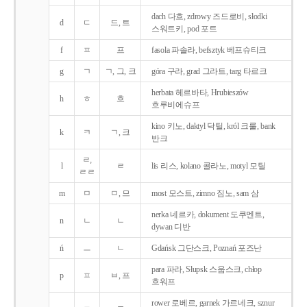
dach 다흐, zdrowy 즈드로비, słodki
d
ㄷ
드, 트
스워트키, pod 포트
f
ㅍ
프
fasola 파솔라, befsztyk 베프슈티크
g
ㄱ
ㄱ, 그, 크
góra 구라, grad 그라트, targ 타르크
herbata 헤르바타, Hrubieszów
h
ㅎ
흐
흐루비에슈프
kino 키노, daktyl 닥틸, król 크룰, bank
k
ㅋ
ㄱ, 크
반크
ㄹ,
l
ㄹ
lis 리스, kolano 콜라노, motyl 모틸
ㄹㄹ
m
ㅁ
ㅁ, 므
most 모스트, zimno 짐노, sam 삼
nerka 네르카, dokument 도쿠멘트,
n
ㄴ
ㄴ
dywan 디반
ń
ㅡ
ㄴ
Gdańsk 그단스크, Poznań 포즈난
para 파라, Słupsk 스웁스크, chłop
p
ㅍ
ㅂ, 프
흐워프
rower 로베르, garnek 가르네크, sznur