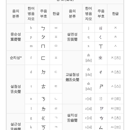
한어
한어
음의
주음
음의
주음
병음
한글
병음
한글
분류
부호
분류
부호
자모
자모
b
ㅂ
j
ㅈ
중순성
설면성
p
ㅍ
q
ㅊ
重脣聲
舌面聲
m
ㅁ
x
ㅅ
zh
순치성*
f
ㅍ
ㅈ [즈]
[zhi]
ch
d
ㄷ
ㅊ [츠]
교설첨성
[chi]
翹舌尖聲
sh
t
ㅌ
ㅅ [스]
설첨성
[shi]
舌尖聲
ㄖ
n
ㄴ
r [ri]
ㄹ [르]
l
ㄹ
z [zi]
ㅉ [쯔]
설치성
g
ㄱ
c [ci]
ㅊ [츠]
舌齒聲
설근성
k
ㅋ
s [si]
ㅆ [쓰]
舌根聲