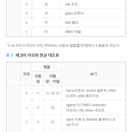
o
오
udo 우도
ó
우
próba 프루바
u
우
kula 쿨라
y
이
daktyl 닥틸
* ż, sz, rz의 '시'와 j의 '이'는 뒤따르는 모음과 결합할 때 합쳐서 1 음절로 적는다.
표 7
체코어 자모와 한글 대조표
한글
자모
보기
모음
자음
앞
앞ㆍ어말
barva 바르바, obchod 옵호트, dobrý
b
ㅂ
ㅂ, 브, 프
도브리, jeřab 예르자프
cigareta 치가레타, nemocnice
c
ㅊ
츠
네모츠니체, nemoc 네모츠
čapek 차페크, kulečnik 쿨레치니크,
č
ㅊ
치
míč 미치