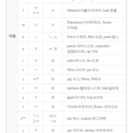
ㄹ,
l
ㄹ
bibliotecǎ 비블리오테커, hotel 호텔
ㄹㄹ
Maramureş 마라무레슈, Avram
m
ㅁ
ㅁ
아브람
자음
n
ㄴ
ㄴ, 느
Nucet 누체트, Bran 브란, pumn 품느
pianist 피아니스트, septembrie
p
ㅍ
ㅂ, 프
셉템브리에, cap 카프
r
ㄹ
르
radio 라디오, dor 도르
s
ㅅ
스
Sibiu 시비우, pas 파스
ş
시*
슈
şag 샤그, Mureş 무레슈
t
ㅌ
트
telefonist 텔레포니스트, bilet 빌레트
ţ
ㅊ
츠
ţigarǎ 치가러, braţ 브라츠
v
ㅂ
브
Victoria 빅토리아, Braşov 브라쇼브
ㄱㅅ,
크스,
x**
taxi 탁시, examen 에그자멘
그ㅈ
ㄱ스
z
ㅈ
즈
ziar 지아르, autobuz 아우토부즈