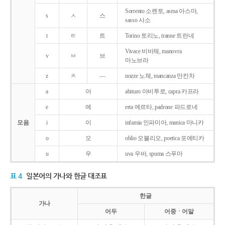
Sorrento 소렌토, asma 아스마,
s
ㅅ
스
sasso 사소
t
ㅌ
트
Torino 토리노, tranne 트란네
Vivace 비바체, manovra
v
ㅂ
브
마노브라
z
ㅊ
―
nozze 노체, mancanza 만칸차
a
아
abituro 아비투로, capra 카프라
e
에
erta 에르타, padrone 파드로네
모음
i
이
infamia 인파미아, manica 마니카
o
오
oblio 오블리오, poetica 포에티카
u
우
uva 우바, spuma 스푸마
표 4
일본어의 가나와 한글 대조표
한글
가나
어두
어중ㆍ어말