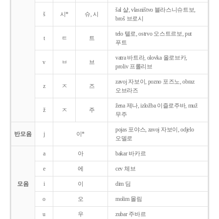
šal 샬, vlasništvo 블라스니슈트보,
š
시*
슈, 시
broš 브로시
telo 텔로, ostrvo 오스트르보, put
t
ㅌ
트
푸트
vatra 바트라, olovka 올로브카,
v
ㅂ
브
proliv 프롤리브
zavoj 자보이, pozno 포즈노, obraz
z
ㅈ
즈
오브라즈
žena 제나, izložba 이즐로주바, muž
ž
ㅈ
주
무주
pojas 포야스, zavoj 자보이, odjelo
반모음
j
이*
오델로
a
아
bakar 바카르
e
에
cev 체브
모음
i
이
dim 딤
o
오
molim 몰림
u
우
zubar 주바르