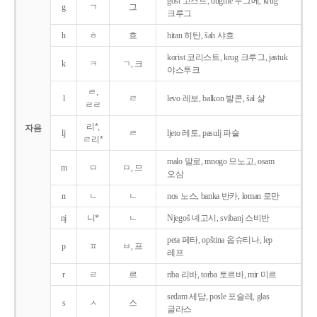
gost 고스트, dugme 두그메, krug
g
ㄱ
그
크루그
h
ㅎ
흐
hitan 히탄, šah 샤흐
korist 코리스트, krug 크루그, jastuk
k
ㅋ
ㄱ, 크
야스투크
ㄹ,
l
ㄹ
levo 레보, balkon 발콘, šal 샬
ㄹㄹ
리*,
자음
lj
ㄹ
ljeto 레토, pasulj 파술
ㄹ리*
malo 말로, mnogo 므노고, osam
m
ㅁ
ㅁ, 므
오삼
n
ㄴ
ㄴ
nos 노스, banka 반카, loman 로만
nj
니*
ㄴ
Njegoš 녜고시, svibanj 스비반
peta 페타, opština 옵슈티나, lep
p
ㅍ
ㅂ, 프
레프
r
ㄹ
르
riba 리바, torba 토르바, mir 미르
sedam 세담, posle 포슬레, glas
s
ㅅ
스
글라스