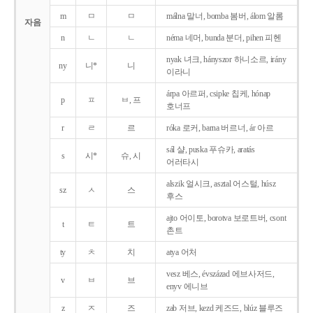
m
ㅁ
ㅁ
málna 말너, bomba 봄버, álom 알롬
자음
n
ㄴ
ㄴ
néma 네머, bunda 분더, pihen 피헨
nyak 녀크, hányszor 하니소르, irány
ny
니*
니
이라니
árpa 아르퍼, csipke 칩케, hónap
p
ㅍ
ㅂ, 프
호너프
r
ㄹ
르
róka 로커, barna 버르너, ár 아르
sál 샬, puska 푸슈카, aratás
s
시*
슈, 시
어러타시
alszik 얼시크, asztal 어스털, húsz
sz
ㅅ
스
후스
ajto 어이토, borotva 보로트버, csont
t
ㅌ
트
촌트
ty
ㅊ
치
atya 어처
vesz 베스, évszázad 에브사저드,
v
ㅂ
브
enyv 에니브
z
ㅈ
즈
zab 저브, kezd 케즈드, blúz 블루즈