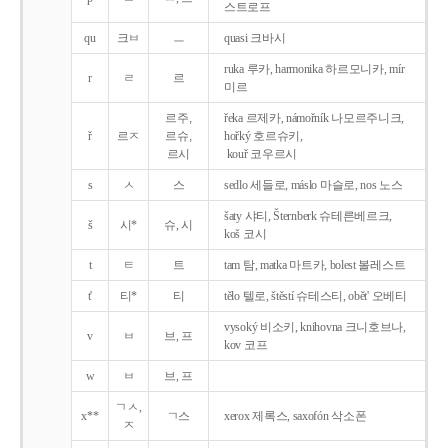
스트로프
qu
크ㅂ
ㅡ
quasi 크바시
ruka 루카, harmonika 하르모니카, mír
r
ㄹ
르
미르
르주,
řeka 르제카, námořník 나모르주니크,
ř
르ㅈ
르슈,
hořký 호르슈키,
르시
kouř 코우르시
s
ㅅ
스
sedlo 세들로, máslo 마슬로, nos 노스
šaty 샤티, Šternberk 슈테른베르크,
š
시*
슈, 시
koš 코시
t
ㅌ
트
tam 탐, matka 마트카, bolest 볼레스트
t'
티*
티
tělo 텔로, štěstí 슈테스티, obět' 오베티
vysoký 비소키, knihovna 크니호브나,
v
ㅂ
브, 프
kov 코프
w
ㅂ
브, 프
ㄱㅅ,
x**
ㄱ스
xerox 제록스, saxofón 삭소폰
ㅈ