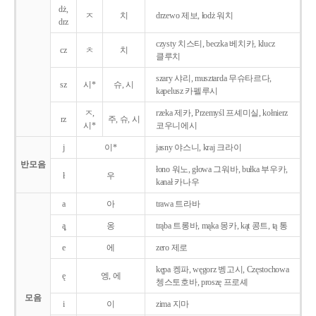
dż,
ㅈ
치
drzewo 제보, łodż 워치
drz
czysty 치스티, beczka 베치카, klucz
cz
ㅊ
치
클루치
szary 샤리, musztarda 무슈타르다,
sz
시*
슈, 시
kapelusz 카펠루시
ㅈ,
rzeka 제카, Przemyśl 프셰미실, kołnierz
rz
주, 슈, 시
시*
코우니에시
j
이*
jasny 야스니, kraj 크라이
반모음
łono 워노, głowa 그워바, bułka 부우카,
ł
우
kanał 카나우
a
아
trawa 트라바
ą̨
옹
trąba 트롱바, mąka 몽카, kąt 콩트, tą 통
e
에
zero 제로
kępa 켕파, węgorz 벵고시, Częstochowa
ę
엥, 에
쳉스토호바, proszę 프로셰
모음
i
이
zima 지마