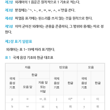
제2항
외래어의 1 음운은 원칙적으로 1 기호로 적는다.
제3항
받침에는 ‘ㄱ, ㄴ, ㄹ, ㅁ, ㅂ, ㅅ, ㅇ’만을 쓴다.
제4항
파열음 표기에는 된소리를 쓰지 않는 것을 원칙으로 한다.
제5항
이미 굳어진 외래어는 관용을 존중하되, 그 범위와 용례는 따로 정
한다.
제2장 표기 일람표
외래어는 표 1~19에 따라 표기한다.
표 1
국제 음성 기호와 한글 대조표
자음
반모음
모음
한글
국제
국제
국제
자음 앞
음성
음성
한글
음성
한글
모음 앞
또는
기호
기호
기호
어말
p
ㅍ
ㅂ, 프
j
이*
i
이
b
ㅂ
브
ɥ
위
y
위