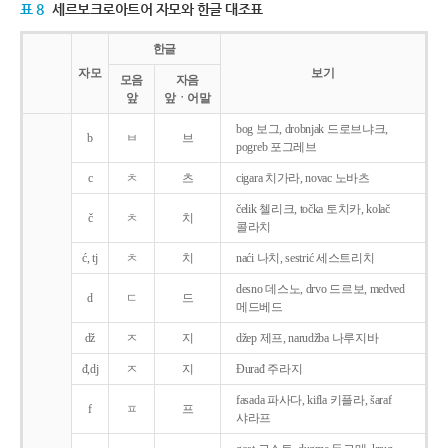
표 8
세르보크로아트어 자모와 한글 대조표
한글
자모
보기
모음
자음
앞
앞ㆍ어말
bog 보그, drobnjak 드로브냐크,
b
ㅂ
브
pogreb 포그레브
c
ㅊ
츠
cigara 치가라, novac 노바츠
čelik 첼리크, točka 토치카, kolač
č
ㅊ
치
콜라치
ć, tj
ㅊ
치
naći 나치, sestrić 세스트리치
desno 데스노, drvo 드르보, medved
d
ㄷ
드
메드베드
dž
ㅈ
지
džep 제프, narudžba 나루지바
đ,dj
ㅈ
지
Ðurađ 주라지
fasada 파사다, kifla 키플라, šaraf
f
ㅍ
프
샤라프