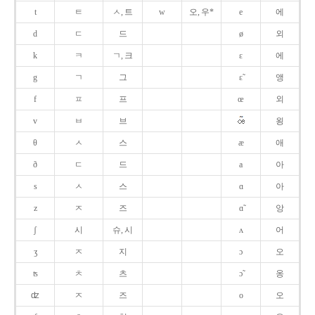
t
ㅌ
ㅅ, 트
w
오, 우*
e
에
d
ㄷ
드
ø
외
k
ㅋ
ㄱ, 크
ɛ
에
g
ㄱ
그
ɛ̃
앵
f
ㅍ
프
œ
외
v
ㅂ
브
욍
θ
ㅅ
스
æ
애
ð
ㄷ
드
a
아
s
ㅅ
스
ɑ
아
z
ㅈ
즈
ɑ̃
앙
ʃ
시
슈, 시
ʌ
어
ʒ
ㅈ
지
ɔ
오
ʦ
ㅊ
츠
ɔ̃
옹
ʣ
ㅈ
즈
o
오