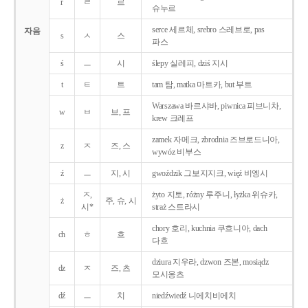
r
ㄹ
르
슈누르
serce 세르체, srebro 스레브로, pas
자음
s
ㅅ
스
파스
ś
ㅡ
시
ślepy 실레피, dziś 지시
t
ㅌ
트
tam 탐, matka 마트카, but 부트
Warszawa 바르샤바, piwnica 피브니차,
w
ㅂ
브, 프
krew 크레프
zamek 자메크, zbrodnia 즈브로드니아,
z
ㅈ
즈, 스
wywóz 비부스
ź
ㅡ
지, 시
gwoździk 그보지지크, więź 비엥시
ㅈ,
żyto 지토, różny 루주니, łyżka 위슈카,
ż
주, 슈, 시
시*
straż 스트라시
chory 호리, kuchnia 쿠흐니아, dach
ch
ㅎ
흐
다흐
dziura 지우라, dzwon 즈본, mosiądz
dz
ㅈ
즈, 츠
모시옹츠
dź
ㅡ
치
niedźwiedź 니에치비에치