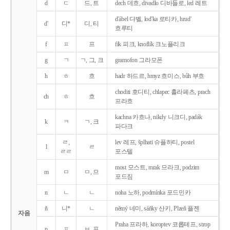
d
ㄷ
드, 트
dech 데흐, divadlo 디바들로, led 레트
d'ábel 댜벨, lod'ka 로티카, hrud'
d'
디*
디, 티
흐루티
f
ㅍ
프
fík 피크, knoflík 크노플리크
g
ㄱ
ㄱ, 그, 크
gramofon 그라모폰
h
ㅎ
흐
hadr 하드르, hmyz 흐미스, bůh 부흐
choditi 호디티, chlapec 흘라페츠, prach
ch
ㅎ
흐
프라흐
kachna 카흐나, nikdy 니크디, padák
k
ㅋ
ㄱ, 크
파다크
ㄹ,
lev 레프, šplhati 슈플하티, postel
l
ㄹ
ㄹㄹ
포스텔
most 모스트, mrak 므라크, podzim
m
ㅁ
ㅁ, 므
포드짐
n
ㄴ
ㄴ
noha 노하, podmínka 포드민카
ň
니*
ㄴ
němý 네미, sáňky 산키, Plzeň 플젠
자음
Praha 프라하, koroptev 코롭테프, strop
p
ㅍ
ㅂ, 프