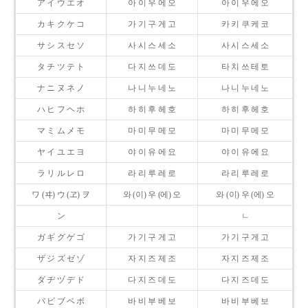
ア イ ウ エ オ
아 이 우 에 오
아 이 우 에 오
カ キ ク ケ コ
가 기 구 게 고
카 키 쿠 케 코
サ シ ス セ ソ
사 시 스 세 소
사 시 스 세 소
タ チ ツ テ ト
다 지 쓰 데 도
타 치 쓰 테 토
ナ ニ ヌ ネ ノ
나 니 누 네 노
나 니 누 네 노
ハ ヒ フ ヘ ホ
하 히 후 헤 호
하 히 후 헤 호
マ ミ ム メ モ
마 미 무 메 모
마 미 무 메 모
ヤ イ ユ エ ヨ
야 이 유 에 요
야 이 유 에 요
ラ リ ル レ ロ
라 리 루 레 로
라 리 루 레 로
ワ (ヰ) ウ (ヱ) ヲ
와 (이) 우 (에) 오
와 (이) 우 (에) 오
ン
ㄴ
ガ ギ グ ゲ ゴ
가 기 구 게 고
가 기 구 게 고
ザ ジ ズ ゼ ゾ
자 지 즈 제 조
자 지 즈 제 조
ダ ヂ ヅ デ ド
다 지 즈 데 도
다 지 즈 데 도
バ ビ ブ ベ ボ
바 비 부 베 보
바 비 부 베 보