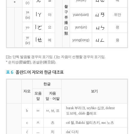
얼
yue
(ue)
웨
*
(r)
촬
ya
구
야
yuan
(uan)
위안
(ia)
류
撮
yo
요
yun
(un)
윈
口
類
ye
예
yong
(iong)
융
(ie)
[ ]는 단독 발음될 경우의 표기임. ( )는 자음이 선행할 경우의 표기임.
* 순치성(脣齒聲), 권설운(捲舌韻).
표 6
폴란드어 자모와 한글 대조표
한글
자모
보기
모음
자음
앞
앞ㆍ어말
burak 부라크, szybko 십코, dobrze
b
ㅂ
ㅂ, 브, 프
도브제, chleb 흘레프
c
ㅊ
츠
cel 첼, Balicki 발리츠키, noc 노츠
ć
ㅡ
치
dać 다치