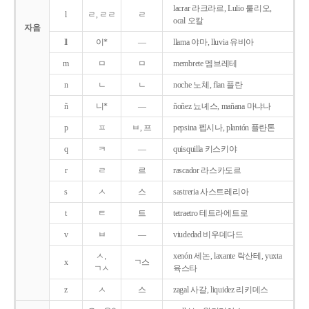
lacrar 라크라르, Lulio 룰리오,
l
ㄹ, ㄹㄹ
ㄹ
ocal 오칼
자음
ll
이*
―
llama 야마, lluvia 유비아
m
ㅁ
ㅁ
membrete 멤브레테
n
ㄴ
ㄴ
noche 노체, flan 플란
ñ
니*
―
ñoñez 뇨녜스, mañana 마냐나
p
ㅍ
ㅂ, 프
pepsina 펩시나, plantón 플란톤
q
ㅋ
―
quisquilla 키스키야
r
ㄹ
르
rascador 라스카도르
s
ㅅ
스
sastreria 사스트레리아
t
ㅌ
트
tetraetro 테트라에트로
v
ㅂ
―
viudedad 비우데다드
ㅅ,
xenón 세논, laxante 락산테, yuxta
x
ㄱ스
ㄱㅅ
육스타
z
ㅅ
스
zagal 사갈, liquidez 리키데스