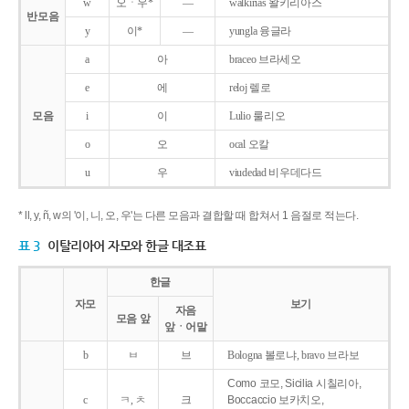
w
오ㆍ우*
―
walkirias 왈키리아스
반모음
y
이*
―
yungla 융글라
a
아
braceo 브라세오
e
에
reloj 렐로
모음
i
이
Lulio 룰리오
o
오
ocal 오칼
u
우
viudedad 비우데다드
* ll, y, ñ, w의 '이, 니, 오, 우'는 다른 모음과 결합할 때 합쳐서 1 음절로 적는다.
표 3
이탈리아어 자모와 한글 대조표
한글
자모
보기
자음
모음 앞
앞ㆍ어말
b
ㅂ
브
Bologna 볼로냐, bravo 브라보
Como 코모, Sicilia 시칠리아,
c
ㅋ, ㅊ
크
Boccaccio 보카치오,