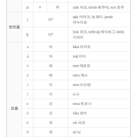
zs
ㅈ
주
zsák 자크, tőzsde 퇴주데, rozs 로주
ajak 어여크, fej 페이, január
j
이*
여누아르
반모음
lyuk 유크, mélység 메이셰그, király
ly
이*
키라이
a
어
lakat 러커트
á
아
máj 마이
e
에
mert 메르트
é
에
mész 메스
i
이
isten 이슈텐
í
이
sí 시
o
오
torna 토르너
모음
ó
오
róka 로커
ö
외
sör 쇠르
ő
외
nő 뇌