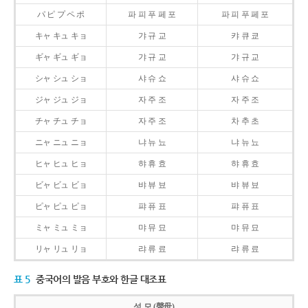
パ ピ プ ペ ポ
파 피 푸 페 포
파 피 푸 페 포
キャ キュ キョ
갸 규 교
캬 큐 쿄
ギャ ギュ ギョ
갸 규 교
갸 규 교
シャ シュ ショ
샤 슈 쇼
샤 슈 쇼
ジャ ジュ ジョ
자 주 조
자 주 조
チャ チュ チョ
자 주 조
차 추 초
ニャ ニュ ニョ
냐 뉴 뇨
냐 뉴 뇨
ヒャ ヒュ ヒョ
햐 휴 효
햐 휴 효
ビャ ビュ ビョ
뱌 뷰 뵤
뱌 뷰 뵤
ピャ ピュ ピョ
퍄 퓨 표
퍄 퓨 표
ミャ ミュ ミョ
먀 뮤 묘
먀 뮤 묘
リャ リュ リョ
랴 류 료
랴 류 료
표 5
중국어의 발음 부호와 한글 대조표
성 모 (聲母)