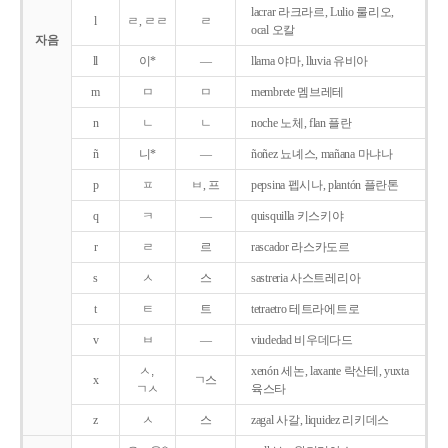
lacrar 라크라르, Lulio 룰리오,
l
ㄹ, ㄹㄹ
ㄹ
ocal 오칼
자음
ll
이*
―
llama 야마, lluvia 유비아
m
ㅁ
ㅁ
membrete 멤브레테
n
ㄴ
ㄴ
noche 노체, flan 플란
ñ
니*
―
ñoñez 뇨녜스, mañana 마냐나
p
ㅍ
ㅂ, 프
pepsina 펩시나, plantón 플란톤
q
ㅋ
―
quisquilla 키스키야
r
ㄹ
르
rascador 라스카도르
s
ㅅ
스
sastreria 사스트레리아
t
ㅌ
트
tetraetro 테트라에트로
v
ㅂ
―
viudedad 비우데다드
ㅅ,
xenón 세논, laxante 락산테, yuxta
x
ㄱ스
ㄱㅅ
육스타
z
ㅅ
스
zagal 사갈, liquidez 리키데스