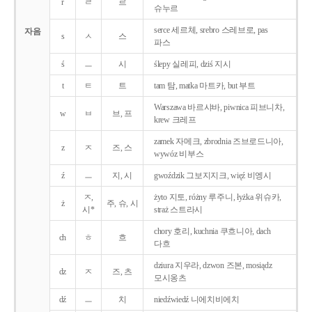
r
ㄹ
르
슈누르
serce 세르체, srebro 스레브로, pas
자음
s
ㅅ
스
파스
ś
ㅡ
시
ślepy 실레피, dziś 지시
t
ㅌ
트
tam 탐, matka 마트카, but 부트
Warszawa 바르샤바, piwnica 피브니차,
w
ㅂ
브, 프
krew 크레프
zamek 자메크, zbrodnia 즈브로드니아,
z
ㅈ
즈, 스
wywóz 비부스
ź
ㅡ
지, 시
gwoździk 그보지지크, więź 비엥시
ㅈ,
żyto 지토, różny 루주니, łyżka 위슈카,
ż
주, 슈, 시
시*
straż 스트라시
chory 호리, kuchnia 쿠흐니아, dach
ch
ㅎ
흐
다흐
dziura 지우라, dzwon 즈본, mosiądz
dz
ㅈ
즈, 츠
모시옹츠
dź
ㅡ
치
niedźwiedź 니에치비에치