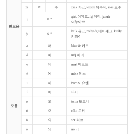
zs
ㅈ
주
zsák 자크, tőzsde 퇴주데, rozs 로주
ajak 어여크, fej 페이, január
j
이*
여누아르
반모음
lyuk 유크, mélység 메이셰그, király
ly
이*
키라이
a
어
lakat 러커트
á
아
máj 마이
e
에
mert 메르트
é
에
mész 메스
i
이
isten 이슈텐
í
이
sí 시
o
오
torna 토르너
모음
ó
오
róka 로커
ö
외
sör 쇠르
ő
외
nő 뇌