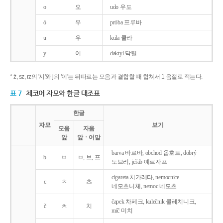
o
오
udo 우도
ó
우
próba 프루바
u
우
kula 쿨라
y
이
daktyl 닥틸
* ż, sz, rz의 '시'와 j의 '이'는 뒤따르는 모음과 결합할 때 합쳐서 1 음절로 적는다.
표 7
체코어 자모와 한글 대조표
한글
자모
보기
모음
자음
앞
앞ㆍ어말
barva 바르바, obchod 옵호트, dobrý
b
ㅂ
ㅂ, 브, 프
도브리, jeřab 예르자프
cigareta 치가레타, nemocnice
c
ㅊ
츠
네모츠니체, nemoc 네모츠
čapek 차페크, kulečnik 쿨레치니크,
č
ㅊ
치
míč 미치