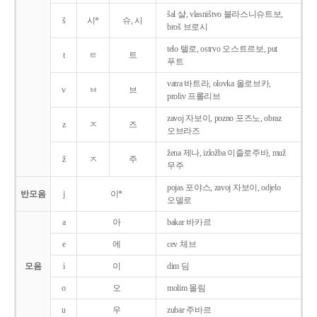
šal 샬, vlasništvo 블라스니슈트보,
š
시*
슈, 시
broš 브로시
telo 텔로, ostrvo 오스트르보, put
t
ㅌ
트
푸트
vatra 바트라, olovka 올로브카,
v
ㅂ
브
proliv 프롤리브
zavoj 자보이, pozno 포즈노, obraz
z
ㅈ
즈
오브라즈
žena 제나, izložba 이즐로주바, muž
ž
ㅈ
주
무주
pojas 포야스, zavoj 자보이, odjelo
반모음
j
이*
오델로
a
아
bakar 바카르
e
에
cev 체브
모음
i
이
dim 딤
o
오
molim 몰림
u
우
zubar 주바르