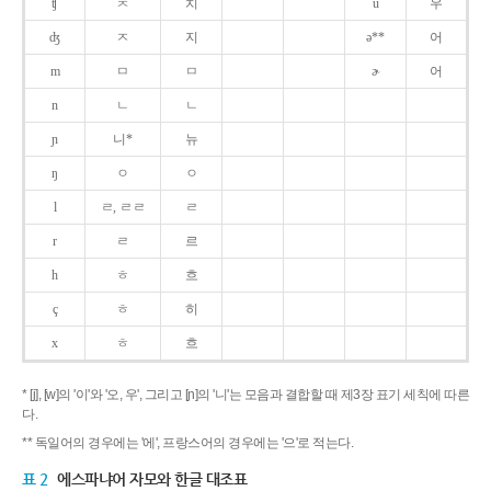
ʧ
ㅊ
치
u
우
ʤ
ㅈ
지
ə**
어
m
ㅁ
ㅁ
ɚ
어
n
ㄴ
ㄴ
ɲ
니*
뉴
ŋ
ㅇ
ㅇ
l
ㄹ, ㄹㄹ
ㄹ
r
ㄹ
르
h
ㅎ
흐
ç
ㅎ
히
x
ㅎ
흐
* [j], [w]의 '이'와 '오, 우', 그리고 [ɲ]의 '니'는 모음과 결합할 때 제3장 표기 세칙에 따른
다.
** 독일어의 경우에는 '에', 프랑스어의 경우에는 '으'로 적는다.
표 2
에스파냐어 자모와 한글 대조표