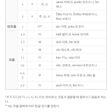
zámek 자메크, pozdní 포즈드니, bez
z
ㅈ
즈, 스
베스
Žižka 지슈카, Žvěřina 주베르지나,
ž
ㅈ
주, 슈, 시
Brož 브로시
반모음
j
이*
jaro 야로, pokoj 포코이
a, á
아
balík 발리크, komár 코마르
e, é
에
dech 데흐, léto 레토
ě
예
sěst 셰스트, věk 베크
i, í
이
kino 키노, míra 미라
모음
o,ó
오
obec 오베츠, nervózni 네르보즈니
u, ú,
우
buben 부벤, úrok 우로크, dům 둠
ů
y, ý
이
jazyk
야지크, líný 리니
* d', ň, š, t', j의 '디, 니, 시, 티, 이'는 뒤따르는 모음과 결합할 때 합쳐서 1 음절로 적는
다.
** x는 개별 용례에 따라 한글 표기를 정한다.