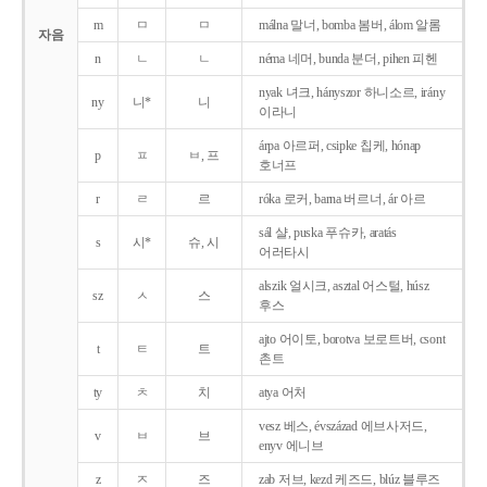
m
ㅁ
ㅁ
málna 말너, bomba 봄버, álom 알롬
자음
n
ㄴ
ㄴ
néma 네머, bunda 분더, pihen 피헨
nyak 녀크, hányszor 하니소르, irány
ny
니*
니
이라니
árpa 아르퍼, csipke 칩케, hónap
p
ㅍ
ㅂ, 프
호너프
r
ㄹ
르
róka 로커, barna 버르너, ár 아르
sál 샬, puska 푸슈카, aratás
s
시*
슈, 시
어러타시
alszik 얼시크, asztal 어스털, húsz
sz
ㅅ
스
후스
ajto 어이토, borotva 보로트버, csont
t
ㅌ
트
촌트
ty
ㅊ
치
atya 어처
vesz 베스, évszázad 에브사저드,
v
ㅂ
브
enyv 에니브
z
ㅈ
즈
zab 저브, kezd 케즈드, blúz 블루즈