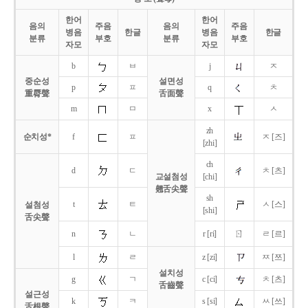
한어
한어
음의
주음
음의
주음
병음
한글
병음
한글
분류
부호
분류
부호
자모
자모
b
ㅂ
j
ㅈ
중순성
설면성
p
ㅍ
q
ㅊ
重脣聲
舌面聲
m
ㅁ
x
ㅅ
zh
순치성*
f
ㅍ
ㅈ [즈]
[zhi]
ch
d
ㄷ
ㅊ [츠]
교설첨성
[chi]
翹舌尖聲
sh
t
ㅌ
ㅅ [스]
설첨성
[shi]
舌尖聲
ㄖ
n
ㄴ
r [ri]
ㄹ [르]
l
ㄹ
z [zi]
ㅉ [쯔]
설치성
g
ㄱ
c [ci]
ㅊ [츠]
舌齒聲
설근성
k
ㅋ
s [si]
ㅆ [쓰]
舌根聲