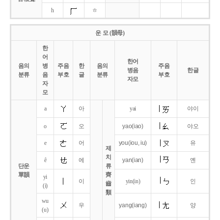
h
ㅎ
운 모 (韻母)
한
어
한어
음의
병
주음
한
음의
주음
병음
한글
분류
음
부호
글
분류
부호
자모
자
모
a
아
yai
야이
o
오
yao
(iao)
야오
e
어
you
(iou,
iu)
유
제
치
ê
에
yan
(ian)
옌
단운
류
單韻
齊
yi
이
yin(in)
인
齒
(i)
類
wu
우
yang
(iang)
양
(u)