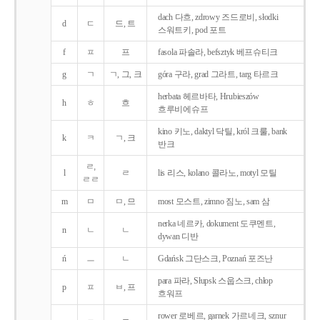
dach 다흐, zdrowy 즈드로비, słodki
d
ㄷ
드, 트
스워트키, pod 포트
f
ㅍ
프
fasola 파솔라, befsztyk 베프슈티크
g
ㄱ
ㄱ, 그, 크
góra 구라, grad 그라트, targ 타르크
herbata 헤르바타, Hrubieszów
h
ㅎ
흐
흐루비에슈프
kino 키노, daktyl 닥틸, król 크룰, bank
k
ㅋ
ㄱ, 크
반크
ㄹ,
l
ㄹ
lis 리스, kolano 콜라노, motyl 모틸
ㄹㄹ
m
ㅁ
ㅁ, 므
most 모스트, zimno 짐노, sam 삼
nerka 네르카, dokument 도쿠멘트,
n
ㄴ
ㄴ
dywan 디반
ń
ㅡ
ㄴ
Gdańsk 그단스크, Poznań 포즈난
para 파라, Słupsk 스웁스크, chłop
p
ㅍ
ㅂ, 프
흐워프
rower 로베르, garnek 가르네크, sznur