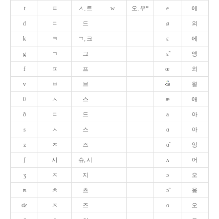
t
ㅌ
ㅅ, 트
w
오, 우*
e
에
d
ㄷ
드
ø
외
k
ㅋ
ㄱ, 크
ɛ
에
g
ㄱ
그
ɛ̃
앵
f
ㅍ
프
œ
외
v
ㅂ
브
욍
θ
ㅅ
스
æ
애
ð
ㄷ
드
a
아
s
ㅅ
스
ɑ
아
z
ㅈ
즈
ɑ̃
앙
ʃ
시
슈, 시
ʌ
어
ʒ
ㅈ
지
ɔ
오
ʦ
ㅊ
츠
ɔ̃
옹
ʣ
ㅈ
즈
o
오