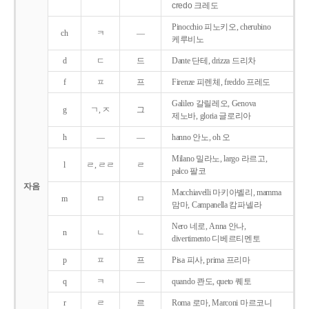
credo 크레도
Pinocchio 피노키오, cherubino
ch
ㅋ
―
케루비노
d
ㄷ
드
Dante 단테, drizza 드리차
f
ㅍ
프
Firenze 피렌체, freddo 프레도
Galileo 갈릴레오, Genova
g
ㄱ, ㅈ
그
제노바, gloria 글로리아
h
―
―
hanno 안노, oh 오
Milano 밀라노, largo 라르고,
l
ㄹ, ㄹㄹ
ㄹ
palco 팔코
자음
Macchiavelli 마키아벨리, mamma
m
ㅁ
ㅁ
맘마, Campanella 캄파넬라
Nero 네로, Anna 안나,
n
ㄴ
ㄴ
divertimento 디베르티멘토
p
ㅍ
프
Pisa 피사, prima 프리마
q
ㅋ
―
quando 콴도, queto 퀘토
r
ㄹ
르
Roma 로마, Marconi 마르코니