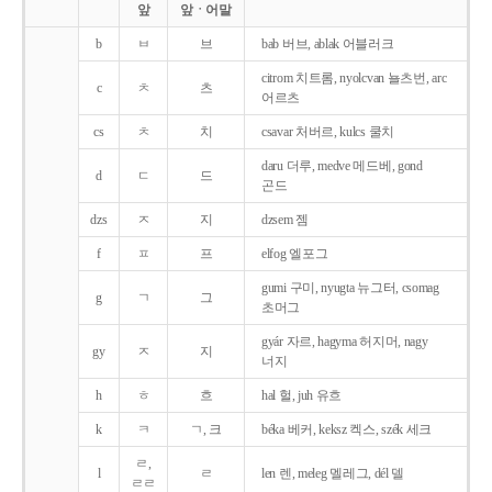
앞
앞ㆍ어말
b
ㅂ
브
bab 버브, ablak 어블러크
citrom 치트롬, nyolcvan 뇰츠번, arc
c
ㅊ
츠
어르츠
cs
ㅊ
치
csavar 처버르, kulcs 쿨치
daru 더루, medve 메드베, gond
d
ㄷ
드
곤드
dzs
ㅈ
지
dzsem 젬
f
ㅍ
프
elfog 엘포그
gumi 구미, nyugta 뉴그터, csomag
g
ㄱ
그
초머그
gyár 자르, hagyma 허지머, nagy
gy
ㅈ
지
너지
h
ㅎ
흐
hal 헐, juh 유흐
k
ㅋ
ㄱ, 크
béka 베커, keksz 켁스, szék 세크
ㄹ,
l
ㄹ
len 렌, meleg 멜레그, dél 델
ㄹㄹ