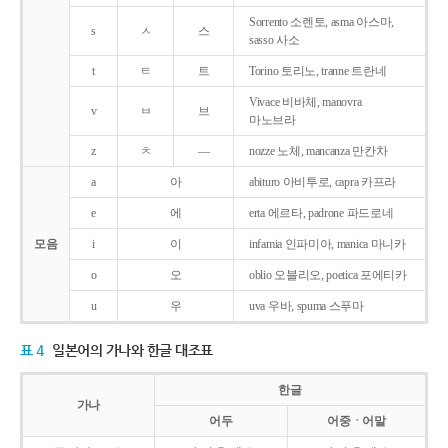
Sorrento 소렌토, asma 아스마,
s
ㅅ
스
sasso 사소
t
ㅌ
트
Torino 토리노, tranne 트란네
Vivace 비바체, manovra
v
ㅂ
브
마노브라
z
ㅊ
―
nozze 노체, mancanza 만칸차
a
아
abituro 아비투로, capra 카프라
e
에
erta 에르타, padrone 파드로네
모음
i
이
infamia 인파미아, manica 마니카
o
오
oblio 오블리오, poetica 포에티카
u
우
uva 우바, spuma 스푸마
표 4
일본어의 가나와 한글 대조표
한글
가나
어두
어중ㆍ어말