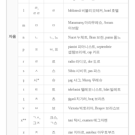
ㄹ,
l
ㄹ
bibliotecǎ 비블리오테커, hotel 호텔
ㄹㄹ
Maramureş 마라무레슈, Avram
m
ㅁ
ㅁ
아브람
자음
n
ㄴ
ㄴ, 느
Nucet 누체트, Bran 브란, pumn 품느
pianist 피아니스트, septembrie
p
ㅍ
ㅂ, 프
셉템브리에, cap 카프
r
ㄹ
르
radio 라디오, dor 도르
s
ㅅ
스
Sibiu 시비우, pas 파스
ş
시*
슈
şag 샤그, Mureş 무레슈
t
ㅌ
트
telefonist 텔레포니스트, bilet 빌레트
ţ
ㅊ
츠
ţigarǎ 치가러, braţ 브라츠
v
ㅂ
브
Victoria 빅토리아, Braşov 브라쇼브
ㄱㅅ,
크스,
x**
taxi 탁시, examen 에그자멘
그ㅈ
ㄱ스
z
ㅈ
즈
ziar 지아르, autobuz 아우토부즈