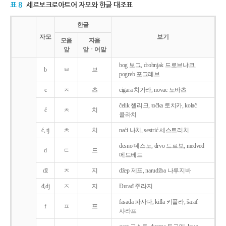
표 8
세르보크로아트어 자모와 한글 대조표
한글
자모
보기
모음
자음
앞
앞ㆍ어말
bog 보그, drobnjak 드로브냐크,
b
ㅂ
브
pogreb 포그레브
c
ㅊ
츠
cigara 치가라, novac 노바츠
čelik 첼리크, točka 토치카, kolač
č
ㅊ
치
콜라치
ć, tj
ㅊ
치
naći 나치, sestrić 세스트리치
desno 데스노, drvo 드르보, medved
d
ㄷ
드
메드베드
dž
ㅈ
지
džep 제프, narudžba 나루지바
đ,dj
ㅈ
지
Ðurađ 주라지
fasada 파사다, kifla 키플라, šaraf
f
ㅍ
프
샤라프