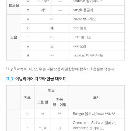
w
오ㆍ우*
―
walkirias 왈키리아스
반모음
y
이*
―
yungla 융글라
a
아
braceo 브라세오
e
에
reloj 렐로
모음
i
이
Lulio 룰리오
o
오
ocal 오칼
u
우
viudedad 비우데다드
* ll, y, ñ, w의 '이, 니, 오, 우'는 다른 모음과 결합할 때 합쳐서 1 음절로 적는다.
표 3
이탈리아어 자모와 한글 대조표
한글
자모
보기
자음
모음 앞
앞ㆍ어말
b
ㅂ
브
Bologna 볼로냐, bravo 브라보
Como 코모, Sicilia 시칠리아,
c
ㅋ, ㅊ
크
Boccaccio 보카치오,