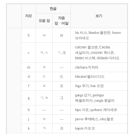
한글
자모
보기
자음
모음 앞
앞ㆍ어말
biz 비스, blandon 블란돈, braceo
b
ㅂ
브
브라세오
colcren 콜크렌, Cecilia
c
ㅋ, ㅅ
ㄱ, 크
세실리아, coccion 콕시온,
bistec 비스텍, dictado 딕타도
ch
ㅊ
―
chicharra 치차라
d
ㄷ
드
felicidad 펠리시다드
f
ㅍ
프
fuga 푸가, fran 프란
ganga 강가, geologia
g
ㄱ, ㅎ
그
헤올로히아, yungla 융글라
h
―
―
hipo 이포, quehacer 케아세르
j
ㅎ
―
jueves 후에베스, reloj 렐로
k
ㅋ
크
kapok 카포크