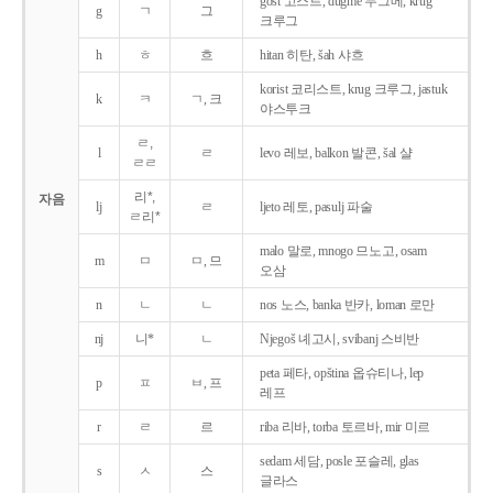
gost 고스트, dugme 두그메, krug
g
ㄱ
그
크루그
h
ㅎ
흐
hitan 히탄, šah 샤흐
korist 코리스트, krug 크루그, jastuk
k
ㅋ
ㄱ, 크
야스투크
ㄹ,
l
ㄹ
levo 레보, balkon 발콘, šal 샬
ㄹㄹ
리*,
자음
lj
ㄹ
ljeto 레토, pasulj 파술
ㄹ리*
malo 말로, mnogo 므노고, osam
m
ㅁ
ㅁ, 므
오삼
n
ㄴ
ㄴ
nos 노스, banka 반카, loman 로만
nj
니*
ㄴ
Njegoš 녜고시, svibanj 스비반
peta 페타, opština 옵슈티나, lep
p
ㅍ
ㅂ, 프
레프
r
ㄹ
르
riba 리바, torba 토르바, mir 미르
sedam 세담, posle 포슬레, glas
s
ㅅ
스
글라스