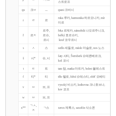
스트로프
qu
크ㅂ
ㅡ
quasi 크바시
ruka 루카, harmonika 하르모니카, mír
r
ㄹ
르
미르
르주,
řeka 르제카, námořník 나모르주니크,
ř
르ㅈ
르슈,
hořký 호르슈키,
르시
kouř 코우르시
s
ㅅ
스
sedlo 세들로, máslo 마슬로, nos 노스
šaty 샤티, Šternberk 슈테른베르크,
š
시*
슈, 시
koš 코시
t
ㅌ
트
tam 탐, matka 마트카, bolest 볼레스트
t'
티*
티
tělo 텔로, štěstí 슈테스티, obět' 오베티
vysoký 비소키, knihovna 크니호브나,
v
ㅂ
브, 프
kov 코프
w
ㅂ
브, 프
ㄱㅅ,
x**
ㄱ스
xerox 제록스, saxofón 삭소폰
ㅈ