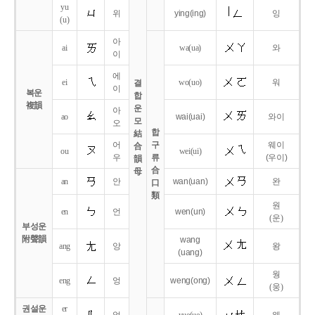
yu
위
ying
(ing)
잉
(u)
아
ai
wa
(ua)
와
이
에
ei
wo
(uo)
워
결
이
복운
합
複韻
운
아
ao
wai
(uai)
와이
모
오
합
結
어
구
웨이
合
ou
wei
(ui)
우
류
(우이)
韻
合
母
an
안
wan
(uan)
완
口
類
원
en
언
wen
(un)
(운)
부성운
附聲韻
wang
ang
앙
왕
(uang)
웡
eng
엉
weng
(ong)
(웅)
권설운
er