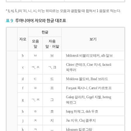
* lj, nj, š, j의 '리, 니, 시, 이'는 뒤따르는 모음과 결합할 때 합쳐서 1 음절로 적는다.
표 9
루마니아어 자모와 한글 대조표
한글
자모
보기
모음
자음
앞
앞ㆍ어말
b
ㅂ
브
bibliotecǎ 비블리오테커, alb 알브
Cîntec 큰테크, Cine 치네, facturǎ
c
ㅋ, ㅊ
ㄱ, 크
팍투러
d
ㄷ
드
Moldova 몰도바, Brad 브라드
f
ㅍ
프
Focşani 폭샤니, Cartof 카르토프
Galaţi 갈라치, Gigel 지젤, hering
g
ㄱ, ㅈ
그
헤린그
h
ㅎ
흐
haţeg 하체그, duh 두흐
j
ㅈ
지
Jiu 지우, Cluj 클루지
k
ㅋ
ㅡ
kilogram 킬로그람