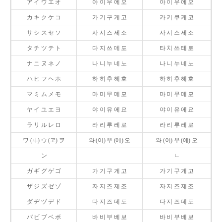
ア イ ウ エ オ
아 이 우 에 오
아 이 우 에 오
カ キ ク ケ コ
가 기 구 게 고
카 키 쿠 케 코
サ シ ス セ ソ
사 시 스 세 소
사 시 스 세 소
タ チ ツ テ ト
다 지 쓰 데 도
타 치 쓰 테 토
ナ ニ ヌ ネ ノ
나 니 누 네 노
나 니 누 네 노
ハ ヒ フ ヘ ホ
하 히 후 헤 호
하 히 후 헤 호
マ ミ ム メ モ
마 미 무 메 모
마 미 무 메 모
ヤ イ ユ エ ヨ
야 이 유 에 요
야 이 유 에 요
ラ リ ル レ ロ
라 리 루 레 로
라 리 루 레 로
ワ (ヰ) ウ (ヱ) ヲ
와 (이) 우 (에) 오
와 (이) 우 (에) 오
ン
ㄴ
ガ ギ グ ゲ ゴ
가 기 구 게 고
가 기 구 게 고
ザ ジ ズ ゼ ゾ
자 지 즈 제 조
자 지 즈 제 조
ダ ヂ ヅ デ ド
다 지 즈 데 도
다 지 즈 데 도
バ ビ ブ ベ ボ
바 비 부 베 보
바 비 부 베 보