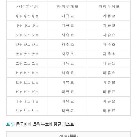
パ ピ プ ペ ポ
파 피 푸 페 포
파 피 푸 페 포
キャ キュ キョ
갸 규 교
캬 큐 쿄
ギャ ギュ ギョ
갸 규 교
갸 규 교
シャ シュ ショ
샤 슈 쇼
샤 슈 쇼
ジャ ジュ ジョ
자 주 조
자 주 조
チャ チュ チョ
자 주 조
차 추 초
ニャ ニュ ニョ
냐 뉴 뇨
냐 뉴 뇨
ヒャ ヒュ ヒョ
햐 휴 효
햐 휴 효
ビャ ビュ ビョ
뱌 뷰 뵤
뱌 뷰 뵤
ピャ ピュ ピョ
퍄 퓨 표
퍄 퓨 표
ミャ ミュ ミョ
먀 뮤 묘
먀 뮤 묘
リャ リュ リョ
랴 류 료
랴 류 료
표 5
중국어의 발음 부호와 한글 대조표
성 모 (聲母)