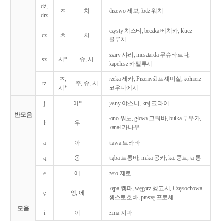
dż,
ㅈ
치
drzewo 제보, łodż 워치
drz
czysty 치스티, beczka 베치카, klucz
cz
ㅊ
치
클루치
szary 샤리, musztarda 무슈타르다,
sz
시*
슈, 시
kapelusz 카펠루시
ㅈ,
rzeka 제카, Przemyśl 프셰미실, kołnierz
rz
주, 슈, 시
시*
코우니에시
j
이*
jasny 야스니, kraj 크라이
반모음
łono 워노, głowa 그워바, bułka 부우카,
ł
우
kanał 카나우
a
아
trawa 트라바
ą̨
옹
trąba 트롱바, mąka 몽카, kąt 콩트, tą 통
e
에
zero 제로
kępa 켕파, węgorz 벵고시, Częstochowa
ę
엥, 에
쳉스토호바, proszę 프로셰
모음
i
이
zima 지마