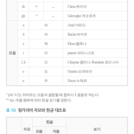
ch
ㅋ
ㅡ
Cheia 케이아
gh
ㄱ
ㅡ
Gheorghe 게오르게
a
아
Arad 아라드
ǎ
어
Bacǎu 바커우
e
에
Elena 엘레나
모음
i
이
pianist 피아니스트
î, â
으
Cîmpina 큼피나, România 로므니아
o
오
Oradea 오라데아
u
우
Nucet 누체트
* ş의 '시'는 뒤따르는 모음과 결합할 때 합쳐서 1 음절로 적는다.
** x는 개별 용례에 따라 한글 표기를 정한다.
표 10
헝가리어 자모와 한글 대조표
한글
자모
보기
모음
자음