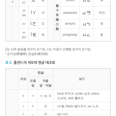
얼
yue
(ue)
웨
*
(r)
촬
ya
구
야
yuan
(uan)
위안
(ia)
류
撮
yo
요
yun
(un)
윈
口
類
ye
예
yong
(iong)
융
(ie)
[ ]는 단독 발음될 경우의 표기임. ( )는 자음이 선행할 경우의 표기임.
* 순치성(脣齒聲), 권설운(捲舌韻).
표 6
폴란드어 자모와 한글 대조표
한글
자모
보기
모음
자음
앞
앞ㆍ어말
burak 부라크, szybko 십코, dobrze
b
ㅂ
ㅂ, 브, 프
도브제, chleb 흘레프
c
ㅊ
츠
cel 첼, Balicki 발리츠키, noc 노츠
ć
ㅡ
치
dać 다치