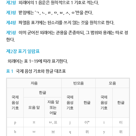
제2항
외래어의 1 음운은 원칙적으로 1 기호로 적는다.
제3항
받침에는 ‘ㄱ, ㄴ, ㄹ, ㅁ, ㅂ, ㅅ, ㅇ’만을 쓴다.
제4항
파열음 표기에는 된소리를 쓰지 않는 것을 원칙으로 한다.
제5항
이미 굳어진 외래어는 관용을 존중하되, 그 범위와 용례는 따로 정
한다.
제2장 표기 일람표
외래어는 표 1~19에 따라 표기한다.
표 1
국제 음성 기호와 한글 대조표
자음
반모음
모음
한글
국제
국제
국제
자음 앞
음성
음성
한글
음성
한글
모음 앞
또는
기호
기호
기호
어말
p
ㅍ
ㅂ, 프
j
이*
i
이
b
ㅂ
브
ɥ
위
y
위