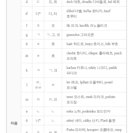
d
ㄷ
드, 트
dech 데흐, divadlo 디바들로, led 레트
d'ábel 댜벨, lod'ka 로티카, hrud'
d'
디*
디, 티
흐루티
f
ㅍ
프
fík 피크, knoflík 크노플리크
g
ㄱ
ㄱ, 그, 크
gramofon 그라모폰
h
ㅎ
흐
hadr 하드르, hmyz 흐미스, bůh 부흐
choditi 호디티, chlapec 흘라페츠, prach
ch
ㅎ
흐
프라흐
kachna 카흐나, nikdy 니크디, padák
k
ㅋ
ㄱ, 크
파다크
ㄹ,
lev 레프, šplhati 슈플하티, postel
l
ㄹ
ㄹㄹ
포스텔
most 모스트, mrak 므라크, podzim
m
ㅁ
ㅁ, 므
포드짐
n
ㄴ
ㄴ
noha 노하, podmínka 포드민카
ň
니*
ㄴ
němý 네미, sáňky 산키, Plzeň 플젠
자음
Praha 프라하, koroptev 코롭테프, strop
p
ㅍ
ㅂ, 프