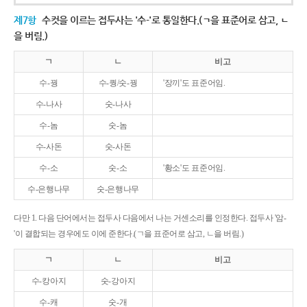
제7항
수컷을 이르는 접두사는 '수-'로 통일한다.(ㄱ을 표준어로 삼고, ㄴ
을 버림.)
ㄱ
ㄴ
비고
수-꿩
수-퀑/숫-꿩
'장끼'도 표준어임.
수-나사
숫-나사
수-놈
숫-놈
수-사돈
숫-사돈
수-소
숫-소
'황소'도 표준어임.
수-은행나무
숫-은행나무
다만 1. 다음 단어에서는 접두사 다음에서 나는 거센소리를 인정한다. 접두사 '암-
'이 결합되는 경우에도 이에 준한다.(ㄱ을 표준어로 삼고, ㄴ을 버림.)
ㄱ
ㄴ
비고
수-캉아지
숫-강아지
수-캐
숫-개