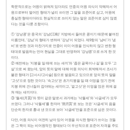
학문적으로는 어원이 밝혀져 있더라도 언중의 어원 의식이 약해져서 어
원으로부터 멀어진 형태가 널리 쓰이면 그 말을 표준어로 삼고, 어원에
충실한 형태이더라도 현실적으로 쓰이지 않는 말은 표준어로 삼지 않겠
다는 것을 다룬 조항이다.
① ‘강낭콩’은 중국의 ‘강남(江南)’ 지방에서 들여온 콩이기 때문에 붙여진
이름인데, ‘강남’의 형태가 변하여 ‘강낭’이 되었다. 제9항의 ‘남비’가 ‘냄
비’로 변한 것과 마찬가지로 언중이 이미 어원을 인식하지 않고 변한 형
태대로 발음하는 언어 현실을 그대로 반영하여 ‘강낭콩’으로 쓰게 한 것
이다.
② 예전에는 ‘지붕을 일 때에 쓰는 새끼’와 ‘좁은 골목이나 길’을 모두 ‘고
샅’으로 써 왔는데, 앞의 뜻의 말에 대해 어원 의식이 희박해져서 조사가
붙은 형태가 [고사시/고사슬] 등으로 발음되고 있으므로 앞의 뜻의 말을
‘고삿’으로 정한 것이다. ‘속고삿’은 초가지붕을 일 때 이엉을 얹기 전에
지붕 위에 건너질러 잡아매는 새끼이고, ‘겉고삿’은 이엉을 얹은 위에 걸
쳐 매는 새끼이다.
③ ‘월세(月貰)’와 뜻이 같은 말로서 과거에는 ‘삭월세’와 ‘사글세’가 모두
쓰였다. 그러나 ‘삭월세’를 한자어 ‘朔月貰’로 보는 것은 ‘사글세’의 음을
단순히 한자로 흉내 낸 것으로 보아 ‘사글세’만을 표준으로 삼은 것이다.
다만, 어원 의식이 여전히 남아 있어 어원을 의식한 형태가 쓰이는 것들
은 그 짝이 되는 비어원적인 형태보다 더 우선적으로 표준어 자격을 주도