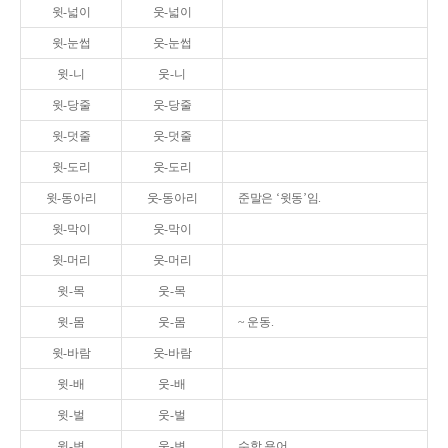
윗-넓이
웃-넓이
윗-눈썹
웃-눈썹
윗-니
웃-니
윗-당줄
웃-당줄
윗-덧줄
웃-덧줄
윗-도리
웃-도리
윗-동아리
웃-동아리
준말은 ‘윗동’임.
윗-막이
웃-막이
윗-머리
웃-머리
윗-목
웃-목
윗-몸
웃-몸
~ 운동.
윗-바람
웃-바람
윗-배
웃-배
윗-벌
웃-벌
윗-변
웃-변
수학 용어.