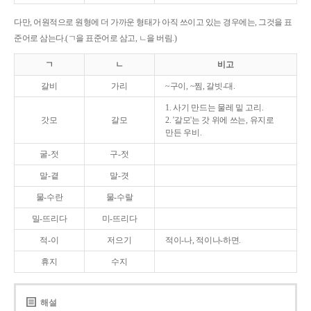
다만, 어원적으로 원형에 더 가까운 형태가 아직 쓰이고 있는 경우에는, 그것을 표
준어로 삼는다.(ㄱ을 표준어로 삼고, ㄴ을 버림.)
ㄱ
ㄴ
비고
갈비
가리
~구이, ~찜, 갈빗-대.
1. 사기 만드는 물레 밑 고리.
갓모
갈모
2. '갈모'는 갓 위에 쓰는, 유지로
만든 우비.
굴-젓
구-젓
말-곁
말-겻
물-수란
물-수랄
밀-뜨리다
미-뜨리다
적-이
저으기
적이-나, 적이나-하면.
휴지
수지
해설