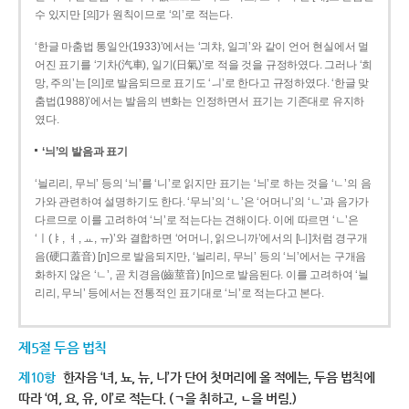
수 있지만 [의]가 원칙이므로 ‘의’로 적는다.
‘한글 마춤법 통일안(1933)’에서는 ‘긔챠, 일긔’와 같이 언어 현실에서 멀
어진 표기를 ‘기차(汽車), 일기(日氣)’로 적을 것을 규정하였다. 그러나 ‘희
망, 주의’는 [의]로 발음되므로 표기도 ‘ㅢ’로 한다고 규정하였다. ‘한글 맞
춤법(1988)’에서는 발음의 변화는 인정하면서 표기는 기존대로 유지하
였다.
‘늬’의 발음과 표기
‘늴리리, 무늬’ 등의 ‘늬’를 ‘니’로 읽지만 표기는 ‘늬’로 하는 것을 ‘ㄴ’의 음
가와 관련하여 설명하기도 한다. ‘무늬’의 ‘ㄴ’은 ‘어머니’의 ‘ㄴ’과 음가가
다르므로 이를 고려하여 ‘늬’로 적는다는 견해이다. 이에 따르면 ‘ㄴ’은
‘ㅣ(ㅑ, ㅕ, ㅛ, ㅠ)’와 결합하면 ‘어머니, 읽으니까’에서의 [니]처럼 경구개
음(硬口蓋音) [ɲ]으로 발음되지만, ‘늴리리, 무늬’ 등의 ‘늬’에서는 구개음
화하지 않은 ‘ㄴ’, 곧 치경음(齒莖音) [n]으로 발음된다. 이를 고려하여 ‘늴
리리, 무늬’ 등에서는 전통적인 표기대로 ‘늬’로 적는다고 본다.
제5절 두음 법칙
제10항
한자음 ‘녀, 뇨, 뉴, 니’가 단어 첫머리에 올 적에는, 두음 법칙에
따라 ‘여, 요, 유, 이’로 적는다. (ㄱ을 취하고, ㄴ을 버림.)