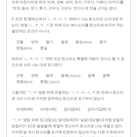
이와 마찬가지로 위의 ‘어깨, 오빠, 새끼, 토끼, 가꾸다, 기쁘다, 아끼다’를
‘엇개, 옵바, 샛기, 톳기, 갓구다, 깃브다, 앗기다’로 적을 근거는 없다.
2. 또한 한 형태소에서 ‘ㄴ, ㄹ, ㅁ, ㅇ’ 뒤에서 나는 된소리도 소리대로 적
는다. 받침 ‘ㄴ, ㄹ, ㅁ, ㅇ’은 뒤에 오는 예사소리를 된소리로 바꾸어 주는
필연적인 조건이 아니다.
건들
번개
딸기
절벙
듬성
함지
(하다)
껑둥
뭉실
(하다)
따라서 ‘ㄴ, ㄹ, ㅁ, ㅇ’ 뒤에 오는 된소리는 특별한 까닭이 있다고 할 수 없
으므로 소리 나는 대로 표기한다.
건뜻
번쩍
딸꾹
절뚝
듬뿍
함빡
(거리다)
껑뚱
뭉뚱
(하다)
(그리다)
그렇지만 ‘ㄱ, ㅂ’ 받침 뒤에 연결되는 ‘ㄱ, ㄷ, ㅂ, ㅅ, ㅈ’은 언제나 된소리
로 소리 나므로 이러한 경우에는 된소리로 표기하지 않는다.
늑대[늑때]
낙지[낙찌]
접시[접씨]
갑자기[갑짜기]
‘ㄱ, ㅂ’ 받침 외에 ‘믿고[믿꼬], 잊지[읻찌]’와 ‘낯설다[낟썰다]’처럼 앞말의
받침이 [ㄷ]으로 발음될 때 뒷말의 첫소리가 된소리로 나는 예들도 있다.
이러한 말 역시 된소리를 표기에 반영하지 않는데 이는 다른 이유에서이