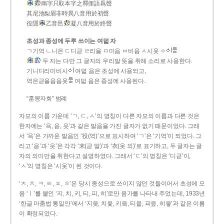
兩字只取本字之釋俚語爲聲
其尼池梨眉非時異八音用於初聲
役隱
乙音邑
凝八音用於終聲
초성과 종성에 두루 쓰이는 여덟 자
ㄱ기역 ㄴ니은 ㄷ디귿 ㄹ리을 ㅁ미음 ㅂ비읍 ㅅ시옷 ㆁ
두 자는 다만 그 글자의 우리말 뜻을 취해 소리로 사용한다.
기니디리미비시
여덟 음은 초성에 사용되고,
역은귿을음읍옷
여덟 음은 종성에 사용된다.
“훈몽자회” 범례
자모의 이름 가운데 ‘ㄱ, ㄷ, ㅅ’의 명칭이 다른 자모의 이름과 다른 것은
한자에는 ‘윽, 읃, 읏’과 같은 발음을 가진 글자가 없기 때문이었다. 그래
서 ‘윽’은 가까운 발음인 ‘役(역)’으로 표시하여 ‘ㄱ’은 ‘기역’이 되었다. 그
리고 ‘읃’과 ‘읏’은 각각 ‘末(귿 말)’과 ‘衣(옷 의)’로 표기하고, 두 글자는 글
자의 의미만을 취한다고 설명하였다. 그래서 ‘ㄷ’의 명칭은 ‘디귿’이,
‘ㅅ’의 명칭은 ‘시옷’이 된 것이다.
‘ㅈ, ㅊ, ㅋ, ㅌ, ㅍ, ㅎ’은 당시 종성으로 쓰이지 않던 것들이어서 초성에 모
음 ‘ㅣ’를 붙인 ‘지, 치, 키, 티, 피, 히’로만 음가를 나타내 주었는데, 1933년
‘한글 마춤법 통일안’에서 ‘지읒, 치읓, 키읔, 티읕, 피읖, 히읗’과 같은 이름
이 확정되었다.