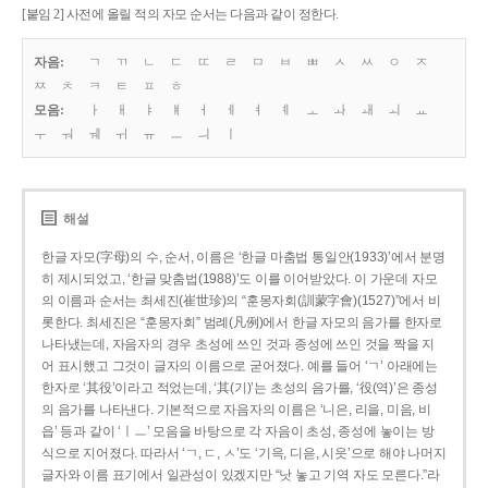
[붙임 2] 사전에 올릴 적의 자모 순서는 다음과 같이 정한다.
자음:
ㄱ
ㄲ
ㄴ
ㄷ
ㄸ
ㄹ
ㅁ
ㅂ
ㅃ
ㅅ
ㅆ
ㅇ
ㅈ
ㅉ
ㅊ
ㅋ
ㅌ
ㅍ
ㅎ
모음:
ㅏ
ㅐ
ㅑ
ㅒ
ㅓ
ㅔ
ㅕ
ㅖ
ㅗ
ㅘ
ㅙ
ㅚ
ㅛ
ㅜ
ㅝ
ㅞ
ㅟ
ㅠ
ㅡ
ㅢ
ㅣ
해설
한글 자모(字母)의 수, 순서, 이름은 ‘한글 마춤법 통일안(1933)’에서 분명
히 제시되었고, ‘한글 맞춤법(1988)’도 이를 이어받았다. 이 가운데 자모
의 이름과 순서는 최세진(崔世珍)의 “훈몽자회(訓蒙字會)(1527)”에서 비
롯한다. 최세진은 “훈몽자회” 범례(凡例)에서 한글 자모의 음가를 한자로
나타냈는데, 자음자의 경우 초성에 쓰인 것과 종성에 쓰인 것을 짝을 지
어 표시했고 그것이 글자의 이름으로 굳어졌다. 예를 들어 ‘ㄱ’ 아래에는
한자로 ‘其役’이라고 적었는데, ‘其(기)’는 초성의 음가를, ‘役(역)’은 종성
의 음가를 나타낸다. 기본적으로 자음자의 이름은 ‘니은, 리을, 미음, 비
읍’ 등과 같이 ‘ㅣㅡ’ 모음을 바탕으로 각 자음이 초성, 종성에 놓이는 방
식으로 지어졌다. 따라서 ‘ㄱ, ㄷ, ㅅ’도 ‘기윽, 디읃, 시읏’으로 해야 나머지
글자와 이름 표기에서 일관성이 있겠지만 “낫 놓고 기역 자도 모른다.”라