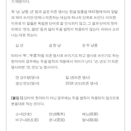
기 때문이다.
즉 ‘냥, 냥쭝, 년’ 등과 같은 의존 명사는 한글 맞춤법 제42항에 따라 앞말
과 띄어 쓰지만 언제나 의존하는 대상과 하나의 단위로 쓰인다. 이러한
이유로 이 말들은 독립된 단어로 잘 인식되지 않고, 그 결과 단어의 첫머
리에도 ‘연도, 열반’ 등과 달리 두음 법칙이 적용되지 않는다. 따라서 소리
나는 대로 적는다.
십 년
금 한 냥
은 두 냥쭝
따라서 ‘年’, ‘年度’처럼 의존 명사로 쓰이기도 하고 명사로 쓰이기도 하는
한자어의 경우에는 두음 법칙의 적용에서 차이가 난다. ‘년, 년도’가 의존
명사라면 ‘연, 연도’는 명사이다.
연 강수량(명사)
일 년(의존 명사)
생산 연도(명사)
2018 년도(의존 명사)
[붙임 1]
단어의 첫머리가 아닌 경우에는 두음 법칙이 적용되지 않으므로
본음대로 적는 것이다.
소녀(少女)
만년(晩年)
배뇨(排尿)
비구니(比丘尼)
운니(雲泥)
탐닉(耽溺)