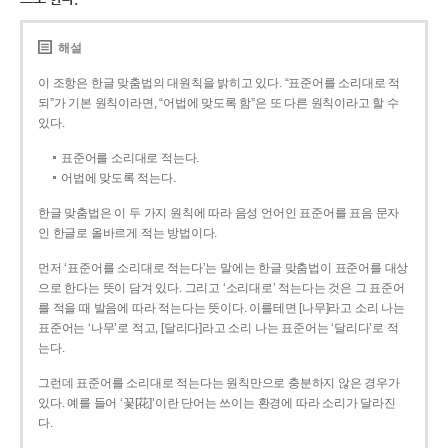
해설
이 조항은 한글 맞춤법의 대원칙을 밝히고 있다. “표준어를 소리대로 적
되”가 기본 원칙이라면, “어법에 맞도록 함”은 또 다른 원칙이라고 할 수
있다.
표준어를 소리대로 적는다.
어법에 맞도록 적는다.
한글 맞춤법은 이 두 가지 원칙에 따라 음성 언어인 표준어를 표음 문자
인 한글로 올바르게 적는 방법이다.
먼저 ‘표준어를 소리대로 적는다’는 말에는 한글 맞춤법이 표준어를 대상
으로 한다는 뜻이 담겨 있다. 그리고 ‘소리대로’ 적는다는 것은 그 표준어
를 적을 때 발음에 따라 적는다는 뜻이다. 이를테면 [나무]라고 소리 나는
표준어는 ‘나무’로 적고, [달리다]라고 소리 나는 표준어는 ‘달리다’로 적
는다.
그런데 표준어를 소리대로 적는다는 원칙만으로 충분하지 않은 경우가
있다. 예를 들어 ‘꽃[花]’이란 단어는 쓰이는 환경에 따라 소리가 달라진
다.