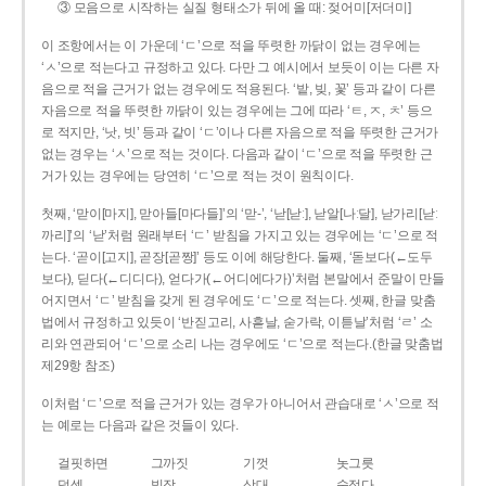
③ 모음으로 시작하는 실질 형태소가 뒤에 올 때: 젖어미[저더미]
이 조항에서는 이 가운데 ‘ㄷ’으로 적을 뚜렷한 까닭이 없는 경우에는
‘ㅅ’으로 적는다고 규정하고 있다. 다만 그 예시에서 보듯이 이는 다른 자
음으로 적을 근거가 없는 경우에도 적용된다. ‘밭, 빚, 꽃’ 등과 같이 다른
자음으로 적을 뚜렷한 까닭이 있는 경우에는 그에 따라 ‘ㅌ, ㅈ, ㅊ’ 등으
로 적지만, ‘낫, 빗’ 등과 같이 ‘ㄷ’이나 다른 자음으로 적을 뚜렷한 근거가
없는 경우는 ‘ㅅ’으로 적는 것이다. 다음과 같이 ‘ㄷ’으로 적을 뚜렷한 근
거가 있는 경우에는 당연히 ‘ㄷ’으로 적는 것이 원칙이다.
첫째, ‘맏이[마지], 맏아들[마다들]’의 ‘맏-’, ‘낟[낟ː], 낟알[나ː달], 낟가리[낟ː
까리]’의 ‘낟’처럼 원래부터 ‘ㄷ’ 받침을 가지고 있는 경우에는 ‘ㄷ’으로 적
는다. ‘곧이[고지], 곧장[곧짱]’ 등도 이에 해당한다. 둘째, ‘돋보다(←도두
보다), 딛다(←디디다), 얻다가(←어디에다가)’처럼 본말에서 준말이 만들
어지면서 ‘ㄷ’ 받침을 갖게 된 경우에도 ‘ㄷ’으로 적는다. 셋째, 한글 맞춤
법에서 규정하고 있듯이 ‘반짇고리, 사흗날, 숟가락, 이튿날’처럼 ‘ㄹ’ 소
리와 연관되어 ‘ㄷ’으로 소리 나는 경우에도 ‘ㄷ’으로 적는다.(한글 맞춤법
제29항 참조)
이처럼 ‘ㄷ’으로 적을 근거가 있는 경우가 아니어서 관습대로 ‘ㅅ’으로 적
는 예로는 다음과 같은 것들이 있다.
걸핏하면
그까짓
기껏
놋그릇
덧셈
빗장
삿대
숫접다