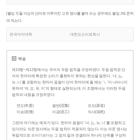
[붙임 3] 둘 이상의 단어로 이루어진 고유 명사를 붙여 쓰는 경우에도 붙임 2에 준하
여 적는다.
한국여자대학
대한요소비료회사
해설
제10항~제12항에서는 국어의 두음 법칙을 규정하였다. 두음 법칙은 단
어의 첫머리에 특정한 소리가 출현하지 못하는 현상을 말한다. ‘녀, 뇨,
뉴, 니’를 포함하는 한자어 음절이 단어 첫머리에 올 때는 ‘ㄴ’이 나타나지
못하여 ‘여, 요, 유, 이’의 형태로 실현되는데, 이 조항에서는 이러한 두음
법칙의 내용을 규정하였다.
연도(年度)
열반(涅槃)
요도(尿道)
이승(尼僧)
이공(泥工)
익사(溺死)
그런데 여기에는 예외가 있다. 한자어 음절이 ‘녀, 뇨, 뉴, 니’를 포함하고
있더라도 의존 명사에는 두음 법칙이 적용되지 않는다. 이는 의존 명사는
독립적으로 쓰이기보다는 그 앞의 말과 연결되어 하나의 단위를 구성하