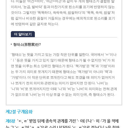
다. 이들은 ‘어간+어미’, ‘어근+어근’과 같이 두 개의 형태소가 결합된 말
이라서, ‘눈곱, 발바닥’ 등과 마찬가지로 된소리를 표기에 반영하지 않는
것이다. 그렇지만 ‘똑똑하다, 쓱싹쓱싹, 쌉쌀하다’의 ‘똑똑, 쓱싹, 쌉쌀’처
럼 같거나 비슷한 음절이 거듭되는 경우에는 예외적으로 된소리를 표기
에 반영하여 같은 글자로 적는다.
더 알아보기
형태소(形態素)란?
‘형태소’는 뜻을 가지고 있는 가장 작은 단위를 말한다. 국어에서 ‘ㅂ’이나
‘ㅣ’ 등은 뜻을 가지고 있지 않기 때문에 형태소가 될 수 없지만 ‘비’가 되
면 뜻을 이루는 최소 단위인 형태소가 된다. ‘책가방’은 ‘책’과 ‘가방’이라
는 두 가지 의미로 쪼개지기 때문에 형태소는 ‘책가방’이 아니라 ‘책’과
‘가방’이다. 더 작은 단위로 쪼개진다고 해도 쪼갰을 때 의미가 없어지거
나 쪼개기 전의 의미와 관련되는 의미가 없어지면 안 된다. ‘나비’는
‘나’와 ‘비’로 쪼개어지지만 이때 ‘나’와 ‘비’는 ‘나비’의 의미와는 전혀 관계
가 없으므로 ‘나비’는 더 이상 쪼갤 수 없는 의미 단위, 즉 형태소가 된다.
제2절 구개음화
제6항
‘ㄷ, ㅌ’ 받침 뒤에 종속적 관계를 가진 ‘- 이(-)’나 ‘- 히 -’가 올 적에
는 그 ‘ㄷ, ㅌ’이 ‘ㅈ, ㅊ’으로 소리 나더라도 ‘ㄷ, ㅌ’으로 적는다.(ㄱ을 취하