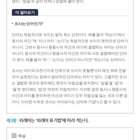
생이’, ‘밥을’과 같이 언제나 앞말에 붙여 쓴다.
더 알아보기
조사는 단어인가?
단어는 독립적으로 쓰이는 말의 최소 단위이다. 예를 들어 ‘먹는다’에서
동사의 어간 ‘먹-­’이나 어미 ‘­-는다’는 독립적으로 쓰이지 못하므로 단어가
아니다. 그래서 동사나 형용사의 어간과 여기에 결합하는 어미는 단어가
아니다. 동사의 어간이나 형용사의 어간은 어미와 서로 결합해야만 단어
가 된다. 예를 들어 ‘먹-’, ‘-는다’는 단어가 아니지만 ‘먹는다’는 단어이다.
조사는 어미와 마찬가지로 단독으로 쓰이지 못할뿐더러 체언 뒤에 연결
되어 실현된다는 점에서 일반적인 단어와는 차이가 있다. 그렇지만 조사
는 결합한 체언과 분리해도 체언이 자립성을 유지한다. ‘밥을’을 ‘밥’과
‘을’로 분리해도 ‘밥’은 여전히 자립적이다. 이러한 점은 동사나 형용사의
어간과 어미를 분리하면 어간과 어미가 모두 자립성을 잃는 것과 다른 점
이다. 이러한 이유로 조사는 어미보다는 단어에 가깝다고 할 수 있다.
제3항
외래어는 ‘외래어 표기법’에 따라 적는다.
해설