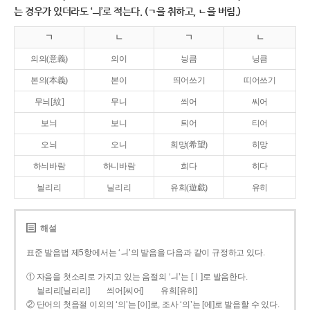
는 경우가 있더라도 ‘ㅢ’로 적는다. (ㄱ을 취하고, ㄴ을 버림.)
ㄱ
ㄴ
ㄱ
ㄴ
의의(意義)
의이
닁큼
닝큼
본의(本義)
본이
띄어쓰기
띠어쓰기
무늬[紋]
무니
씌어
씨어
보늬
보니
틔어
티어
오늬
오니
희망(希望)
히망
하늬바람
하니바람
희다
히다
늴리리
닐리리
유희(遊戱)
유히
해설
표준 발음법 제5항에서는 ‘ㅢ’의 발음을 다음과 같이 규정하고 있다.
① 자음을 첫소리로 가지고 있는 음절의 ‘ㅢ’는 [ㅣ]로 발음한다.
늴리리[닐리리]
씌어[씨어]
유희[유히]
② 단어의 첫음절 이외의 ‘의’는 [이]로, 조사 ‘의’는 [에]로 발음할 수 있다.