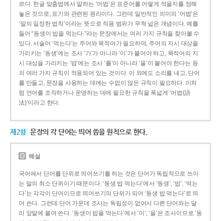
르다. 한글 맞춤법에서 말하는 ‘어법’은 표준어를 어떻게 적을지를 정해
놓은 것으로, 표기와 관련된 원리이다. 그런데 일반적인 의미의 ‘어법’은
‘말의 일정한 법칙’이라는 뜻으로 적용 범위가 무척 넓은 개념이다. 예를
들어 “동생이 밥을 먹는다.”라는 문장에서는 여러 가지 규칙을 찾아볼 수
있다. 서술어 ‘먹는다’는 주어와 목적어가 필요하며, 주어의 지시 대상을
가리키는 ‘동생’에는 조사 ‘가’가 아니라 ‘이’가 붙어야 하고, 목적어의 지
시 대상을 가리키는 ‘밥’에는 조사 ‘를’이 아니라 ‘을’이 붙어야 한다는 등
의 여러 가지 규칙이 적용되어 있는 것이다. 이 외에도 소리를 내고, 단어
를 만들고, 문장을 사용하는 데에는 수없이 많은 규칙이 필요하다. 이처
럼 언어를 조직하거나 운영하는 데에 필요한 규칙을 폭넓게 ‘어법(語
法)’이라고 한다.
제2항
문장의 각 단어는 띄어 씀을 원칙으로 한다.
해설
국어에서 단어를 단위로 띄어쓰기를 하는 것은 단어가 독립적으로 쓰이
는 말의 최소 단위이기 때문이다. ‘동생 밥 먹는다’에서 ‘동생’, ‘밥’, ‘먹는
다’는 각각이 단어이므로 띄어쓰기의 단위가 되어 ‘동생 밥 먹는다’로 띄
어 쓴다. 그런데 단어 가운데 조사는 독립성이 없어서 다른 단어와는 달
리 앞말에 붙여 쓴다. ‘동생이 밥을 먹는다’에서 ‘이’, ‘을’은 조사이므로 ‘동