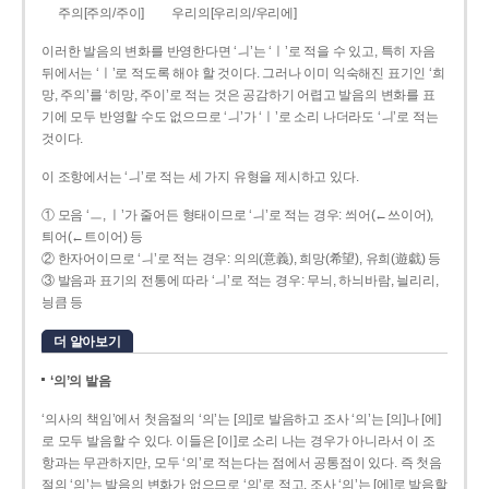
주의[주의/주이]
우리의[우리의/우리에]
이러한 발음의 변화를 반영한다면 ‘ㅢ’는 ‘ㅣ’로 적을 수 있고, 특히 자음
뒤에서는 ‘ㅣ’로 적도록 해야 할 것이다. 그러나 이미 익숙해진 표기인 ‘희
망, 주의’를 ‘히망, 주이’로 적는 것은 공감하기 어렵고 발음의 변화를 표
기에 모두 반영할 수도 없으므로 ‘ㅢ’가 ‘ㅣ’로 소리 나더라도 ‘ㅢ’로 적는
것이다.
이 조항에서는 ‘ㅢ’로 적는 세 가지 유형을 제시하고 있다.
① 모음 ‘ㅡ, ㅣ’가 줄어든 형태이므로 ‘ㅢ’로 적는 경우: 씌어(←쓰이어),
틔어(←트이어) 등
② 한자어이므로 ‘ㅢ’로 적는 경우: 의의(意義), 희망(希望), 유희(遊戱) 등
③ 발음과 표기의 전통에 따라 ‘ㅢ’로 적는 경우: 무늬, 하늬바람, 늴리리,
닁큼 등
더 알아보기
‘의’의 발음
‘의사의 책임’에서 첫음절의 ‘의’는 [의]로 발음하고 조사 ‘의’는 [의]나 [에]
로 모두 발음할 수 있다. 이들은 [이]로 소리 나는 경우가 아니라서 이 조
항과는 무관하지만, 모두 ‘의’로 적는다는 점에서 공통점이 있다. 즉 첫음
절의 ‘의’는 발음의 변화가 없으므로 ‘의’로 적고, 조사 ‘의’는 [에]로 발음할