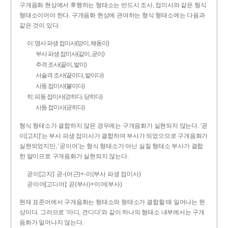
구개음화 현상에서 후행하는 형태소는 반드시 조사, 접미사와 같은 형식
형태소이어야 한다. 구개음화 현상에 관여하는 형식 형태소에는 다음과
같은 것이 있다.
이: 명사 파생 접미사(맏이, 해돋이)
부사 파생 접미사(같이, 굳이)
주격 조사(끝이, 밭이)
서술격 조사(끝이다, 밭이다)
사동 접미사(붙이다)
히: 피동 접미사(걷히다, 닫히다)
사동 접미사(굳히다)
형식 형태소가 결합하지 않은 경우에는 구개음화가 실현되지 않는다. ‘곧
이[고지]’는 부사 파생 접미사가 결합하여 부사가 되었으므로 구개음화가
실현되었지만, ‘곧이어’는 형식 형태소가 아닌 실질 형태소 부사가 결합
한 말이므로 구개음화가 실현되지 않는다.
곧이[고지]: 곧-­(어근)+­-이(부사 파생 접미사)
곧이어[고디어]: 곧(부사)+이어(부사)
현재 표준어에서 구개음화는 형태소와 형태소가 결합할 때 일어나는 현
상이다. 그러므로 ‘마디, 견디다’와 같이 하나의 형태소 내부에서는 구개
음화가 일어나지 않는다.