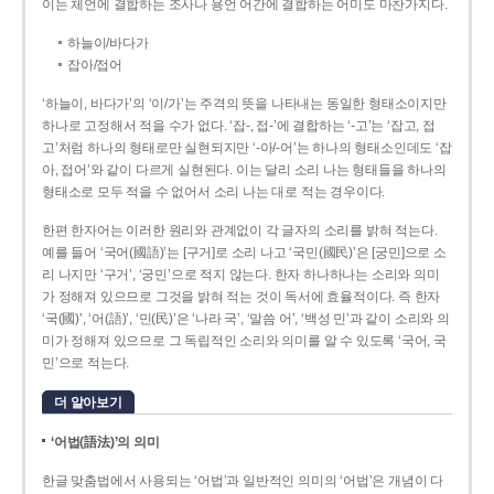
이는 체언에 결합하는 조사나 용언 어간에 결합하는 어미도 마찬가지다.
하늘이/바다가
잡아/접어
‘하늘이, 바다가’의 ‘이/가’는 주격의 뜻을 나타내는 동일한 형태소이지만
하나로 고정해서 적을 수가 없다. ‘잡-, 접-’에 결합하는 ‘-고’는 ‘잡고, 접
고’처럼 하나의 형태로만 실현되지만 ‘-아/-어’는 하나의 형태소인데도 ‘잡
아, 접어’와 같이 다르게 실현된다. 이는 달리 소리 나는 형태들을 하나의
형태소로 모두 적을 수 없어서 소리 나는 대로 적는 경우이다.
한편 한자어는 이러한 원리와 관계없이 각 글자의 소리를 밝혀 적는다.
예를 들어 ‘국어(國語)’는 [구거]로 소리 나고 ‘국민(國民)’은 [궁민]으로 소
리 나지만 ‘구거’, ‘궁민’으로 적지 않는다. 한자 하나하나는 소리와 의미
가 정해져 있으므로 그것을 밝혀 적는 것이 독서에 효율적이다. 즉 한자
‘국(國)’, ‘어(語)’, ‘민(民)’은 ‘나라 국’, ‘말씀 어’, ‘백성 민’과 같이 소리와 의
미가 정해져 있으므로 그 독립적인 소리와 의미를 알 수 있도록 ‘국어, 국
민’으로 적는다.
더 알아보기
‘어법(語法)’의 의미
한글 맞춤법에서 사용되는 ‘어법’과 일반적인 의미의 ‘어법’은 개념이 다