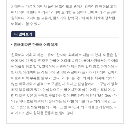
외래어는 다른 언어에서 들어온 말이므로 원어의 언어적인 특징을 고려
해서 적어야 한다. 따라서 ‘외래어 표기법’을 정하여 그에 따라 적는 것이
원칙이다. 외래어는 고유어, 한자어와 함께 국어의 어휘 체계에 정착한
어휘라고 할 수 있다.
더 알아보기
원어에 따른 한국어 어휘 체계
한국어의 어휘 체계는 고유어, 한자어, 외래어로 나눌 수 있다. 이들은 원
어에 차이가 있을 뿐 모두 한국어 어휘에 속한다. 국어사전에서는 단어의
원어를 밝히고 있다. 고유어에는 원어가 제시되어 있지 않고 한자어에는
한자가, 외래어에는 각 단어의 원어명과 로마자 표기가 제시되어 있어서
이로써 어휘 부류를 알 수가 있다. 외래어는 국어의 어휘 체계에 속하지
않는 외국어와 개념적으로 구별된다. 하지만 실생활에서 그 구별이 명확
하지 않을 때가 있다. 현실적으로는 국어사전에 실린 어휘는 외래어, 실
리지 않은 것은 외국어로 구별하는 것이 편리하다. 예컨대 ‘보이(boy)’가
‘식당이나 호텔 따위에서 접대하는 남자’를 의미할 때는 외래어지만 ‘소
년’의 뜻으로 쓰일 때는 외국어라고 할 수 있다. 외국어를 표기할 때도 외
래어 표기법의 원칙을 준용하는 일이 많다.