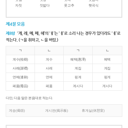
자칫
짓밟다
풋고추
햇곡식
제4절 모음
제8항
‘계, 례, 몌, 폐, 혜’의 ‘ㅖ’는 ‘ㅔ’로 소리 나는 경우가 있더라도 ‘ㅖ’로
적는다. (ㄱ을 취하고, ㄴ을 버림.)
ㄱ
ㄴ
ㄱ
ㄴ
계수(桂樹)
게수
혜택(惠澤)
헤택
사례(謝禮)
사레
계집
게집
연몌(連袂)
연메
핑계
핑게
폐품(廢品)
페품
계시다
게시다
다만, 다음 말은 본음대로 적는다.
게송(偈頌)
게시판(揭示板)
휴게실(休憩室)