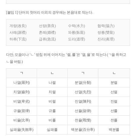
[붙임 1] 단어의 첫머리 이외의 경우에는 본음대로 적는다.
개량(改良)
선량(善良)
수력(水力)
협력(協力)
사례(謝禮)
혼례(婚禮)
와룡(臥龍)
쌍룡(雙龍)
하류(下流)
급류(急流)
도리(道理)
진리(眞理)
다만, 모음이나 ‘ㄴ’ 받침 뒤에 이어지는 ‘렬, 률’은 ‘열, 율’로 적는다.(ㄱ을 취하고
ㄴ을 버림.)
ㄱ
ㄴ
ㄱ
ㄴ
나열(羅列)
나렬
분열(分裂)
분렬
치열(齒列)
치렬
선열(先烈)
선렬
비열(卑劣)
비렬
진열(陳列)
진렬
규율(規律)
규률
선율(旋律)
선률
비율(比率)
비률
전율(戰慄)
전률
실패율(失敗率)
실패률
백분율(百分率)
백분률