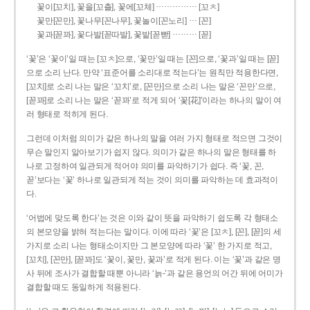
……………
꽃이[꼬치], 꽃을[꼬츨], 꽃에[꼬체]
[꼬ㅊ]
…
꽃만[꼰만], 꽃나무[꼰나무], 꽃놀이[꼰노리]
[꼰]
………
꽃과[꼳꽈], 꽃다발[꼳따발], 꽃밭[꼳빧]
[꼳]
‘꽃’은 ‘꽃이’일 때는 [꼬ㅊ]으로, ‘꽃만’일 때는 [꼰]으로, ‘꽃과’일 때는 [꼳]
으로 소리 난다. 만약 ‘표준어를 소리대로 적는다’는 원칙만 적용한다면,
[꼬치]로 소리 나는 말은 ‘꼬치’로, [꼰만]으로 소리 나는 말은 ‘꼰만’으로,
[꼳꽈]로 소리 나는 말은 ‘꼳꽈’로 적게 되어 ‘꽃[花]’이라는 하나의 말이 여
러 형태로 적히게 된다.
그런데 이처럼 의미가 같은 하나의 말을 여러 가지 형태로 적으면 그것이
무슨 말인지 알아보기가 쉽지 않다. 의미가 같은 하나의 말은 형태를 하
나로 고정하여 일관되게 적어야 의미를 파악하기가 쉽다. 즉 ‘꽃, 꼰,
꼳’보다는 ‘꽃’ 하나로 일관되게 적는 것이 의미를 파악하는 데 효과적이
다.
‘어법에 맞도록 한다’는 것은 이와 같이 뜻을 파악하기 쉽도록 각 형태소
의 본모양을 밝혀 적는다는 말이다. 이에 따라 ‘꽃’은 [꼬ㅊ], [꼰], [꼳]의 세
가지로 소리 나는 형태소이지만 그 본모양에 따라 ‘꽃’ 한 가지로 적고,
[꼬치], [꼰만], [꼳꽈]도 ‘꽃이, 꽃만, 꽃과’로 적게 된다. 이는 ‘꽃’과 같은 명
사 뒤에 조사가 결합할 때뿐 아니라 ‘늙-’과 같은 용언의 어간 뒤에 어미가
결합할 때도 동일하게 적용된다.