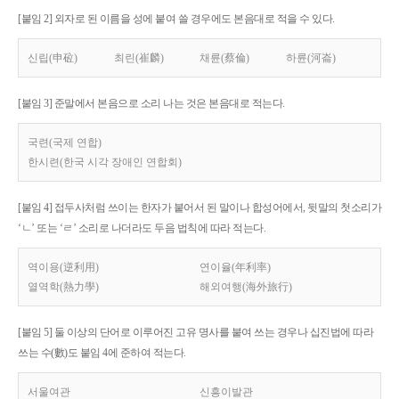
[붙임 2] 외자로 된 이름을 성에 붙여 쓸 경우에도 본음대로 적을 수 있다.
신립(申砬)
최린(崔麟)
채륜(蔡倫)
하륜(河崙)
[붙임 3] 준말에서 본음으로 소리 나는 것은 본음대로 적는다.
국련(국제 연합)
한시련(한국 시각 장애인 연합회)
[붙임 4] 접두사처럼 쓰이는 한자가 붙어서 된 말이나 합성어에서, 뒷말의 첫소리가
‘ㄴ’ 또는 ‘ㄹ’ 소리로 나더라도 두음 법칙에 따라 적는다.
역이용(逆利用)
연이율(年利率)
열역학(熱力學)
해외여행(海外旅行)
[붙임 5] 둘 이상의 단어로 이루어진 고유 명사를 붙여 쓰는 경우나 십진법에 따라
쓰는 수(數)도 붙임 4에 준하여 적는다.
서울여관
신흥이발관