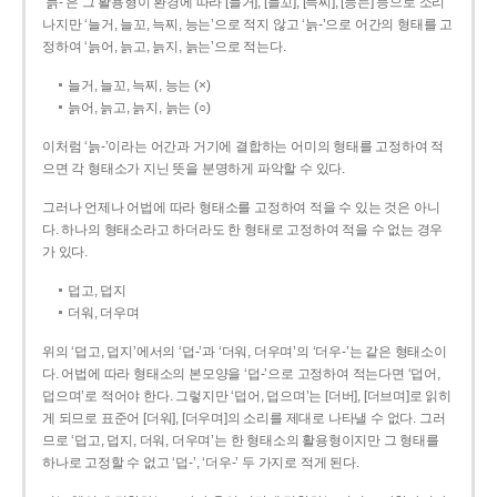
‘늙-’은 그 활용형이 환경에 따라 [늘거], [늘꼬], [늑찌], [능는] 등으로 소리
나지만 ‘늘거, 늘꼬, 늑찌, 능는’으로 적지 않고 ‘늙-’으로 어간의 형태를 고
정하여 ‘늙어, 늙고, 늙지, 늙는’으로 적는다.
늘거, 늘꼬, 늑찌, 능는 (×)
늙어, 늙고, 늙지, 늙는 (○)
이처럼 ‘늙-­’이라는 어간과 거기에 결합하는 어미의 형태를 고정하여 적
으면 각 형태소가 지닌 뜻을 분명하게 파악할 수 있다.
그러나 언제나 어법에 따라 형태소를 고정하여 적을 수 있는 것은 아니
다. 하나의 형태소라고 하더라도 한 형태로 고정하여 적을 수 없는 경우
가 있다.
덥고, 덥지
더워, 더우며
위의 ‘덥고, 덥지’에서의 ‘덥-­’과 ‘더워, 더우며’의 ‘더우-­’는 같은 형태소이
다. 어법에 따라 형태소의 본모양을 ‘덥-­’으로 고정하여 적는다면 ‘덥어,
덥으며’로 적어야 한다. 그렇지만 ‘덥어, 덥으며’는 [더버], [더브며]로 읽히
게 되므로 표준어 [더워], [더우며]의 소리를 제대로 나타낼 수 없다. 그러
므로 ‘덥고, 덥지, 더워, 더우며’는 한 형태소의 활용형이지만 그 형태를
하나로 고정할 수 없고 ‘덥-’, ‘더우-’ 두 가지로 적게 된다.