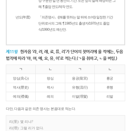
상 구분한 일 년 동안의 기간. 또는 앞의 말에 해당하는 그
해. ¶ 졸업 연도/제작 연도.
년도(年度)
「의존명사」((해를 뜻하는 말 뒤에 쓰여)) 일정한 기간
단위로서의 그해. ¶ 1985년도 출생자/1970년도 졸업
식/1990년도 예산안.
제11항
한자음 ‘랴, 려, 례, 료, 류, 리’가 단어의 첫머리에 올 적에는, 두음
법칙에 따라 ‘야, 여, 예, 요, 유, 이’로 적는다.(ㄱ을 취하고, ㄴ을 버림.)
ㄱ
ㄴ
ㄱ
ㄴ
양심(良心)
량심
용궁(龍宮)
룡궁
역사(歷史)
력사
유행(流行)
류행
예의(禮儀)
례의
이발(理髮)
리발
다만, 다음과 같은 의존 명사는 본음대로 적는다.
리(里): 몇 리냐?
리(理): 그럴 리가 없다.