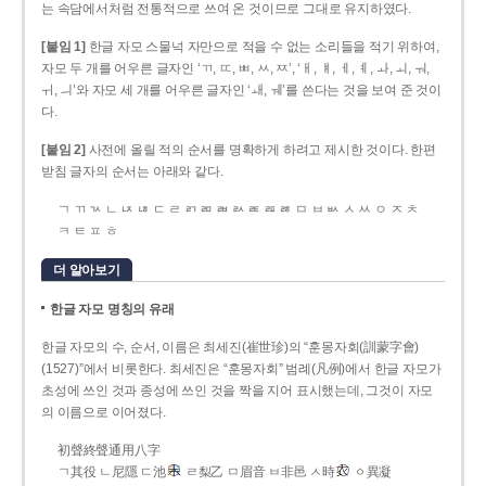
는 속담에서처럼 전통적으로 쓰여 온 것이므로 그대로 유지하였다.
[붙임 1]
한글 자모 스물넉 자만으로 적을 수 없는 소리들을 적기 위하여,
자모 두 개를 어우른 글자인 ‘ㄲ, ㄸ, ㅃ, ㅆ, ㅉ’, ‘ㅐ, ㅒ, ㅔ, ㅖ, ㅘ, ㅚ, ㅝ,
ㅟ, ㅢ’와 자모 세 개를 어우른 글자인 ‘ㅙ, ㅞ’를 쓴다는 것을 보여 준 것이
다.
[붙임 2]
사전에 올릴 적의 순서를 명확하게 하려고 제시한 것이다. 한편
받침 글자의 순서는 아래와 같다.
ㄱ ㄲ ㄳ ㄴ ㄵ ㄶ ㄷ ㄹ ㄺ ㄻ ㄼ ㄽ ㄾ ㄿ ㅀ ㅁ ㅂ ㅄ ㅅ ㅆ ㅇ ㅈ ㅊ
ㅋ ㅌ ㅍ ㅎ
더 알아보기
한글 자모 명칭의 유래
한글 자모의 수, 순서, 이름은 최세진(崔世珍)의 “훈몽자회(訓蒙字會)
(1527)”에서 비롯한다. 최세진은 “훈몽자회” 범례(凡例)에서 한글 자모가
초성에 쓰인 것과 종성에 쓰인 것을 짝을 지어 표시했는데, 그것이 자모
의 이름으로 이어졌다.
初聲終聲通用八字
ㄱ其役 ㄴ尼隱 ㄷ池
ㄹ梨乙 ㅁ眉音 ㅂ非邑 ㅅ時
ㆁ異凝