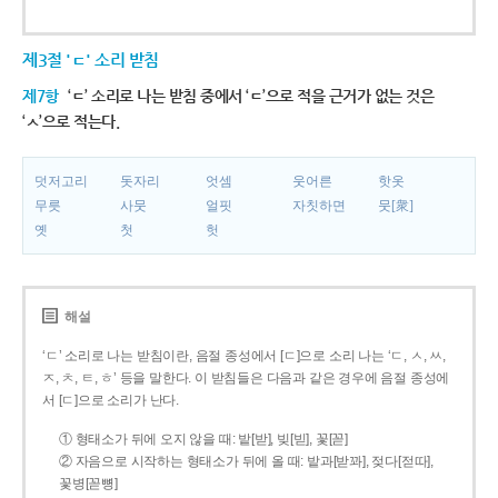
제3절 'ㄷ' 소리 받침
제7항
‘ㄷ’ 소리로 나는 받침 중에서 ‘ㄷ’으로 적을 근거가 없는 것은
‘ㅅ’으로 적는다.
덧저고리
돗자리
엇셈
웃어른
핫옷
무릇
사뭇
얼핏
자칫하면
뭇[衆]
옛
첫
헛
해설
‘ㄷ’ 소리로 나는 받침이란, 음절 종성에서 [ㄷ]으로 소리 나는 ‘ㄷ, ㅅ, ㅆ,
ㅈ, ㅊ, ㅌ, ㅎ’ 등을 말한다. 이 받침들은 다음과 같은 경우에 음절 종성에
서 [ㄷ]으로 소리가 난다.
① 형태소가 뒤에 오지 않을 때: 밭[받], 빚[빋], 꽃[꼳]
② 자음으로 시작하는 형태소가 뒤에 올 때: 밭과[받꽈], 젖다[젇따],
꽃병[꼳뼝]