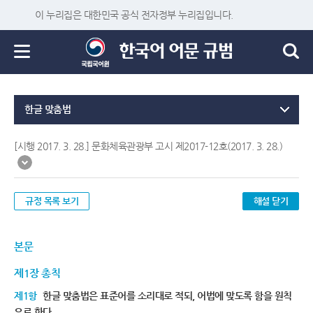
이 누리집은 대한민국 공식 전자정부 누리집입니다.
한글 맞춤법
[시행 2017. 3. 28.] 문화체육관광부 고시 제2017-12호(2017. 3. 28.)
규정 목록 보기
해설 닫기
본문
제1장 총칙
제1항
한글 맞춤법은 표준어를 소리대로 적되, 어법에 맞도록 함을 원칙
으로 한다.