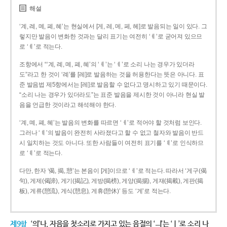
해설
‘계, 례, 몌, 폐, 혜’는 현실에서 [게, 레, 메, 페, 헤]로 발음되는 일이 있다. 그
렇지만 발음이 변화한 것과는 달리 표기는 여전히 ‘ㅖ’로 굳어져 있으므
로 ‘ㅖ’로 적는다.
조항에서 “‘계, 례, 몌, 폐, 혜’의 ‘ㅖ’는 ‘ㅔ’로 소리 나는 경우가 있더라
도”라고 한 것이 ‘례’를 [레]로 발음하는 것을 허용한다는 뜻은 아니다. 표
준 발음법 제5항에서는 [레]로 발음할 수 없다고 명시하고 있기 때문이다.
“소리 나는 경우가 있더라도”는 표준 발음을 제시한 것이 아니라 현실 발
음을 언급한 것이라고 해석해야 한다.
‘계, 몌, 폐, 혜’는 발음의 변화를 따르면 ‘ㅔ’로 적어야 할 것처럼 보인다.
그러나 ‘ㅖ’의 발음이 완전히 사라졌다고 할 수 없고 철자와 발음이 반드
시 일치하는 것도 아니다. 또한 사람들이 여전히 표기를 ‘ㅖ’로 인식하므
로 ‘ㅖ’로 적는다.
다만, 한자 ‘偈, 揭, 憩’는 본음이 [게]이므로 ‘ㅔ’로 적는다. 따라서 ‘게구(偈
句), 게제(偈諦), 게기(揭記), 게방(揭榜), 게양(揭揚), 게재(揭載), 게판(揭
板), 게류(憩流), 게식(憩息), 게휴(憩休)’ 등도 ‘게’로 적는다.
제9항
‘의’나, 자음을 첫소리로 가지고 있는 음절의 ‘ㅢ’는 ‘ㅣ’로 소리 나