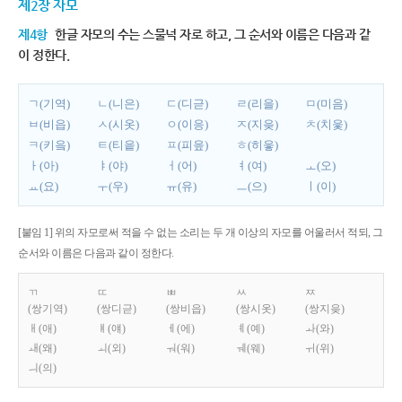
제2장 자모
제4항
한글 자모의 수는 스물넉 자로 하고, 그 순서와 이름은 다음과 같
이 정한다.
ㄱ(기역)
ㄴ(니은)
ㄷ(디귿)
ㄹ(리을)
ㅁ(미음)
ㅂ(비읍)
ㅅ(시옷)
ㅇ(이응)
ㅈ(지읒)
ㅊ(치읓)
ㅋ(키읔)
ㅌ(티읕)
ㅍ(피읖)
ㅎ(히읗)
ㅏ(아)
ㅑ(야)
ㅓ(어)
ㅕ(여)
ㅗ(오)
ㅛ(요)
ㅜ(우)
ㅠ(유)
ㅡ(으)
ㅣ(이)
[붙임 1] 위의 자모로써 적을 수 없는 소리는 두 개 이상의 자모를 어울러서 적되, 그
순서와 이름은 다음과 같이 정한다.
ㄲ
ㄸ
ㅃ
ㅆ
ㅉ
(쌍기역)
(쌍디귿)
(쌍비읍)
(쌍시옷)
(쌍지읒)
ㅐ(애)
ㅒ(얘)
ㅔ(에)
ㅖ(예)
ㅘ(와)
ㅙ(왜)
ㅚ(외)
ㅝ(워)
ㅞ(웨)
ㅟ(위)
ㅢ(의)