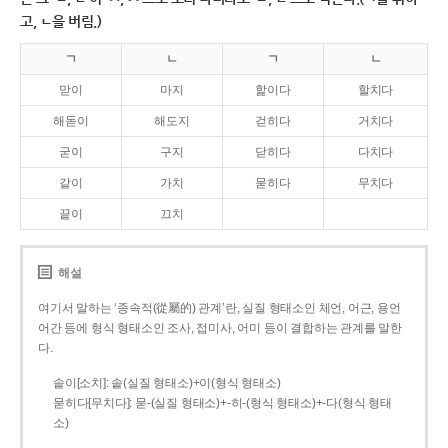
고, ㄴ을 버림.)
ㄱ
ㄴ
ㄱ
ㄴ
맏이
마지
핥이다
할치다
해돋이
해도지
걷히다
거치다
굳이
구지
닫히다
다치다
같이
가치
묻히다
무치다
끝이
끄치
해설
여기서 말하는 ‘종속적(從屬的) 관계’란, 실질 형태소인 체언, 어근, 용언
어간 등에 형식 형태소인 조사, 접미사, 어미 등이 결합하는 관계를 말한
다.
솥이[소치]: 솥(실질 형태소)+이(형식 형태소)
묻히다[무치다]: 묻­-(실질 형태소)+­-히­-(형식 형태소)+-다(형식 형태
소)