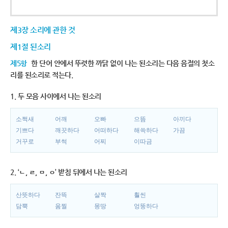
제3장 소리에 관한 것
제1절 된소리
제5항
한 단어 안에서 뚜렷한 까닭 없이 나는 된소리는 다음 음절의 첫소
리를 된소리로 적는다.
1. 두 모음 사이에서 나는 된소리
소쩍새
어깨
오빠
으뜸
아끼다
기쁘다
깨끗하다
어떠하다
해쓱하다
가끔
거꾸로
부썩
어찌
이따금
2. ‘ㄴ, ㄹ, ㅁ, ㅇ’ 받침 뒤에서 나는 된소리
산뜻하다
잔뜩
살짝
훨씬
담뿍
움찔
몽땅
엉뚱하다