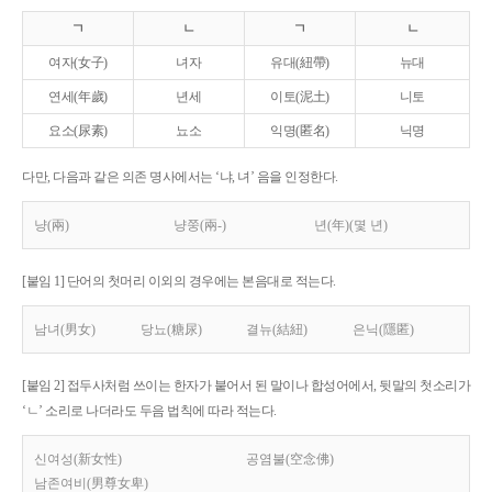
ㄱ
ㄴ
ㄱ
ㄴ
여자(女子)
녀자
유대(紐帶)
뉴대
연세(年歲)
년세
이토(泥土)
니토
요소(尿素)
뇨소
익명(匿名)
닉명
다만, 다음과 같은 의존 명사에서는 ‘냐, 녀’ 음을 인정한다.
냥(兩)
냥쭝(兩-)
년(年)(몇 년)
[붙임 1] 단어의 첫머리 이외의 경우에는 본음대로 적는다.
남녀(男女)
당뇨(糖尿)
결뉴(結紐)
은닉(隱匿)
[붙임 2] 접두사처럼 쓰이는 한자가 붙어서 된 말이나 합성어에서, 뒷말의 첫소리가
‘ㄴ’ 소리로 나더라도 두음 법칙에 따라 적는다.
신여성(新女性)
공염불(空念佛)
남존여비(男尊女卑)