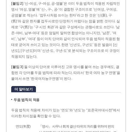
[붙임 2]
‘신-여성, 구-여성, 공-염불’은 이미 두음 법칙이 적용된 자립적인
명사 ‘여성, 염불’에 ‘신-, 구-, 공-’이 결합한 구조이므로 ‘신여성, 구여성,
공염불’로 적는다. ‘접두사처럼 쓰이는 한자’라고 한 것은 ‘신(新), 구
(舊)’와 같은 한자를 접두사로만 단정하기 어렵다는 점을 밝힌 것이다. 실
제로 ‘구(舊)’는 ‘구 시민 회관’과 같은 구성에서는 관형사로도 쓰인다. ‘남
존­-여비, 남부-­여대’ 등은 엄밀히 말하면 합성어는 아니지만, ‘남존’, ‘여
비’, ‘남부’, ‘여대’ 등이 마치 단어와 같이 인식되어 두음 법칙이 적용된 형
태로 굳어져 쓰이고 있는 것이다. 한편 ‘신년도, 구년도’ 등은 발음이 [신
년도], [구ː년도]이며 ‘신년­-도, 구년-­도’로 분석되는 구조이므로 이 규정이
적용되지 않는다.
[붙임 3]
둘 이상의 단어로 이루어진 고유 명사를 붙여 쓰는 경우에도, 결
합된 각 단어를 두음 법칙에 따라 적는다. 따라서 ‘한국 여자 농구 연맹’을
붙여서 쓰면 ‘한국여자농구연맹’이 된다.
더 알아보기
두음 법칙의 적용
두음 법칙의 적용에 차이가 있는 ‘연도’와 ‘년도’는 “표준국어대사전”에서
이러한 차이점을 확인할 수 있다.
연도(年度)
「명사」 사무나 회계 결산 따위의 처리를 위하여 편의