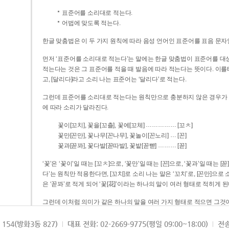
표준어를 소리대로 적는다.
어법에 맞도록 적는다.
한글 맞춤법은 이 두 가지 원칙에 따라 음성 언어인 표준어를 표음 문자
먼저 ‘표준어를 소리대로 적는다’는 말에는 한글 맞춤법이 표준어를 대상
적는다는 것은 그 표준어를 적을 때 발음에 따라 적는다는 뜻이다. 이를테면 [나무]라고 소리 나는 표준어는 ‘나무’로 적
고, [달리다]라고 소리 나는 표준어는 ‘달리다’로 적는다.
그런데 표준어를 소리대로 적는다는 원칙만으로 충분하지 않은 경우가 있다
에 따라 소리가 달라진다.
……………
꽃이[꼬치], 꽃을[꼬츨], 꽃에[꼬체]
[꼬ㅊ]
…
꽃만[꼰만], 꽃나무[꼰나무], 꽃놀이[꼰노리]
[꼰]
………
꽃과[꼳꽈], 꽃다발[꼳따발], 꽃밭[꼳빧]
[꼳]
‘꽃’은 ‘꽃이’일 때는 [꼬ㅊ]으로, ‘꽃만’일 때는 [꼰]으로, ‘꽃과’일 때는
다’는 원칙만 적용한다면, [꼬치]로 소리 나는 말은 ‘꼬치’로, [꼰만]으로 소리 나는 말은 ‘꼰만’으로, [꼳꽈]로 소리 나는 말
은 ‘꼳꽈’로 적게 되어 ‘꽃[花]’이라는 하나의 말이 여러 형태로 적히게 된
그런데 이처럼 의미가 같은 하나의 말을 여러 가지 형태로 적으면 그것이
은 하나의 말은 형태를 하나로 고정하여 일관되게 적어야 의미를 파악하기가 
되게 적는 것이 의미를 파악하는 데 효과적이다.
154(방화3동 827)
대표 전화: 02-2669-9775(평일 09:00~18:00)
전송