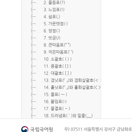
2. 물음표(?)
3. 느낌표(!)
4. 쉼표(,)
5. 가운뎃점(·)
6. 쌍점(:)
7. 빗금(/)
8. 큰따옴표(“ ”)
9. 작은따옴표(‘ ’)
10. 소괄호( ( ) )
11. 중괄호( { } )
12. 대괄호( [ ] )
13. 겹낫표(『 』)와 겹화살괄호(≪ ≫)
14. 홑낫표(「 」)와 홑화살괄호(< >)
15. 줄표( ― )
16. 붙임표(-)
17. 물결표( ~ )
18. 드러냄표( ˙ )와 밑줄(__)
19. 숨김표( O, X )
우) 07511 서울특별시 강서구 금낭화로 
20. 빠짐표( □ )