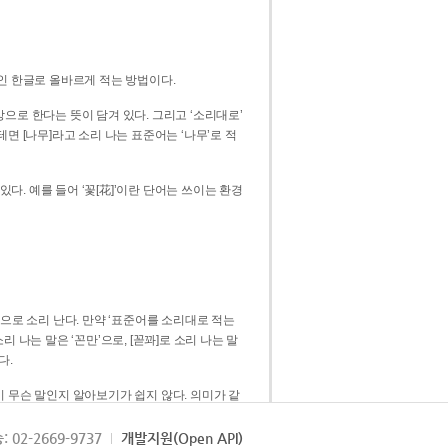
인 한글로 올바르게 적는 방법이다.
으로 한다는 뜻이 담겨 있다. 그리고 ‘소리대로’
. 예를 들어 ‘꽃[花]’이란 단어는 쓰이는 환경
 [꼳]으로 소리 난다. 만약 ‘표준어를 소리대로 적는
다.
 무슨 말인지 알아보기가 쉽지 않다. 의미가 같
쉽다. 즉 ‘꽃, 꼰, 꼳’보다는 ‘꽃’ 하나로 일관
: 02-2669-9737
개발지원(Open API)