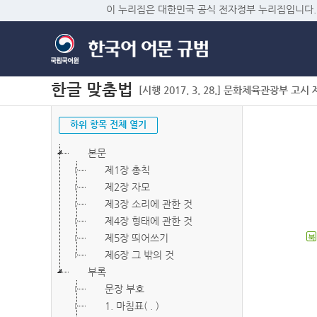
이 누리집은 대한민국 공식 전자정부 누리집입니다.
한글 맞춤법
[시행 2017. 3. 28.] 문화체육관광부 고시 제2
하위 항목 전체 열기
본문
제1장 총칙
제2장 자모
제3장 소리에 관한 것
제4장 형태에 관한 것
제5장 띄어쓰기
북
제6장 그 밖의 것
부록
문장 부호
1. 마침표( . )