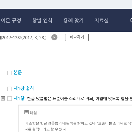
메인콘텐츠 바로가기
어문 규정
항별 연혁
용례 찾기
자료실
비교하기
017-12호(2017. 3. 28.)
본문
제1장 총칙
제1항
한글 맞춤법은 표준어를 소리대로 적되, 어법에 맞도록 함을 
해설
이 조항은 한글 맞춤법의 대원칙을 밝히고 있다. “표준어를 소리대로 적되
다른 원칙이라고 할 수 있다.