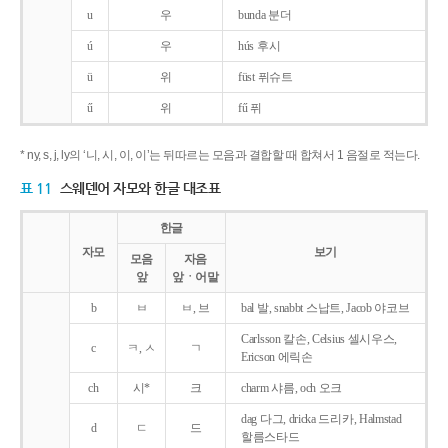
u
우
bunda 분더
ú
우
hús 후시
ü
위
füst 퓌슈트
ű
위
fű 퓌
* ny, s, j, ly의 ‘니, 시, 이, 이’는 뒤따르는 모음과 결합할 때 합쳐서 1 음절로 적는다.
표 11
스웨덴어 자모와 한글 대조표
한글
자모
보기
모음
자음
앞
앞ㆍ어말
b
ㅂ
ㅂ, 브
bal 발, snabbt 스납트, Jacob 야코브
Carlsson 칼손, Celsius 셀시우스,
c
ㅋ, ㅅ
ㄱ
Ericson 에릭손
ch
시*
크
charm 샤름, och 오크
dag 다그, dricka 드리카, Halmstad
d
ㄷ
드
할름스타드