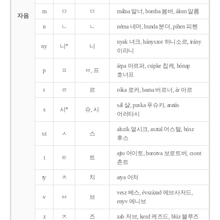
m
ㅁ
ㅁ
málna 말너, bomba 봄버, álom 알롬
자음
n
ㄴ
ㄴ
néma 네머, bunda 분더, pihen 피헨
nyak 녀크, hányszor 하니소르, irány
ny
니*
니
이라니
árpa 아르퍼, csipke 칩케, hónap
p
ㅍ
ㅂ, 프
호너프
r
ㄹ
르
róka 로커, barna 버르너, ár 아르
sál 샬, puska 푸슈카, aratás
s
시*
슈, 시
어러타시
alszik 얼시크, asztal 어스털, húsz
sz
ㅅ
스
후스
ajto 어이토, borotva 보로트버, csont
t
ㅌ
트
촌트
ty
ㅊ
치
atya 어처
vesz 베스, évszázad 에브사저드,
v
ㅂ
브
enyv 에니브
z
ㅈ
즈
zab 저브, kezd 케즈드, blúz 블루즈