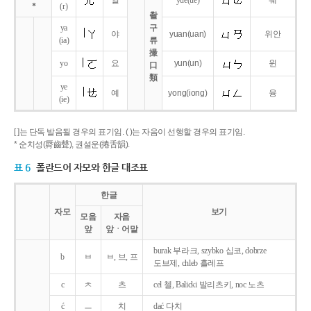
얼
yue
(ue)
웨
*
(r)
촬
ya
구
야
yuan
(uan)
위안
(ia)
류
撮
yo
요
yun
(un)
윈
口
類
ye
예
yong
(iong)
융
(ie)
[ ]는 단독 발음될 경우의 표기임. ( )는 자음이 선행할 경우의 표기임.
* 순치성(脣齒聲), 권설운(捲舌韻).
표 6
폴란드어 자모와 한글 대조표
한글
자모
보기
모음
자음
앞
앞ㆍ어말
burak 부라크, szybko 십코, dobrze
b
ㅂ
ㅂ, 브, 프
도브제, chleb 흘레프
c
ㅊ
츠
cel 첼, Balicki 발리츠키, noc 노츠
ć
ㅡ
치
dać 다치