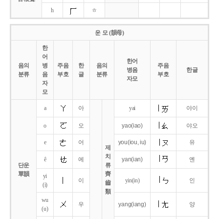
h
ㅎ
운 모 (韻母)
한
어
한어
음의
병
주음
한
음의
주음
병음
한글
분류
음
부호
글
분류
부호
자모
자
모
a
아
yai
야이
o
오
yao
(iao)
야오
e
어
you
(iou,
iu)
유
제
치
ê
에
yan
(ian)
옌
단운
류
單韻
齊
yi
이
yin(in)
인
齒
(i)
類
wu
우
yang
(iang)
양
(u)