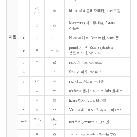
ㄹ,
l
ㄹ
bibliotecǎ 비블리오테커, hotel 호텔
ㄹㄹ
Maramureş 마라무레슈, Avram
m
ㅁ
ㅁ
아브람
자음
n
ㄴ
ㄴ, 느
Nucet 누체트, Bran 브란, pumn 품느
pianist 피아니스트, septembrie
p
ㅍ
ㅂ, 프
셉템브리에, cap 카프
r
ㄹ
르
radio 라디오, dor 도르
s
ㅅ
스
Sibiu 시비우, pas 파스
ş
시*
슈
şag 샤그, Mureş 무레슈
t
ㅌ
트
telefonist 텔레포니스트, bilet 빌레트
ţ
ㅊ
츠
ţigarǎ 치가러, braţ 브라츠
v
ㅂ
브
Victoria 빅토리아, Braşov 브라쇼브
ㄱㅅ,
크스,
x**
taxi 탁시, examen 에그자멘
그ㅈ
ㄱ스
z
ㅈ
즈
ziar 지아르, autobuz 아우토부즈