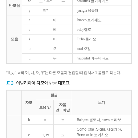
w
오ㆍ우*
―
walkirias 왈키리아스
반모음
y
이*
―
yungla 융글라
a
아
braceo 브라세오
e
에
reloj 렐로
모음
i
이
Lulio 룰리오
o
오
ocal 오칼
u
우
viudedad 비우데다드
* ll, y, ñ, w의 '이, 니, 오, 우'는 다른 모음과 결합할 때 합쳐서 1 음절로 적는다.
표 3
이탈리아어 자모와 한글 대조표
한글
자모
보기
자음
모음 앞
앞ㆍ어말
b
ㅂ
브
Bologna 볼로냐, bravo 브라보
Como 코모, Sicilia 시칠리아,
c
ㅋ, ㅊ
크
Boccaccio 보카치오,