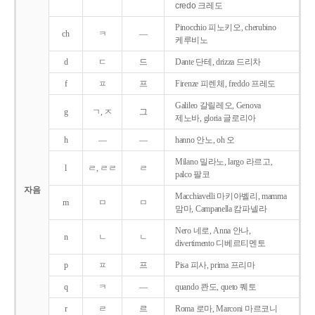
credo 크레도
Pinocchio 피노키오, cherubino
ch
ㅋ
―
케루비노
d
ㄷ
드
Dante 단테, drizza 드리차
f
ㅍ
프
Firenze 피렌체, freddo 프레도
Galileo 갈릴레오, Genova
g
ㄱ, ㅈ
그
제노바, gloria 글로리아
h
―
―
hanno 안노, oh 오
Milano 밀라노, largo 라르고,
l
ㄹ, ㄹㄹ
ㄹ
palco 팔코
자음
Macchiavelli 마키아벨리, mamma
m
ㅁ
ㅁ
맘마, Campanella 캄파넬라
Nero 네로, Anna 안나,
n
ㄴ
ㄴ
divertimento 디베르티멘토
p
ㅍ
프
Pisa 피사, prima 프리마
q
ㅋ
―
quando 콴도, queto 퀘토
r
ㄹ
르
Roma 로마, Marconi 마르코니