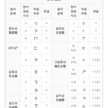
한어
한어
음의
주음
음의
주음
병음
한글
병음
한글
분류
부호
분류
부호
자모
자모
b
ㅂ
j
ㅈ
중순성
설면성
p
ㅍ
q
ㅊ
重脣聲
舌面聲
m
ㅁ
x
ㅅ
zh
순치성*
f
ㅍ
ㅈ [즈]
[zhi]
ch
d
ㄷ
ㅊ [츠]
교설첨성
[chi]
翹舌尖聲
sh
t
ㅌ
ㅅ [스]
설첨성
[shi]
舌尖聲
ㄖ
n
ㄴ
r [ri]
ㄹ [르]
l
ㄹ
z [zi]
ㅉ [쯔]
설치성
g
ㄱ
c [ci]
ㅊ [츠]
舌齒聲
설근성
k
ㅋ
s [si]
ㅆ [쓰]
舌根聲