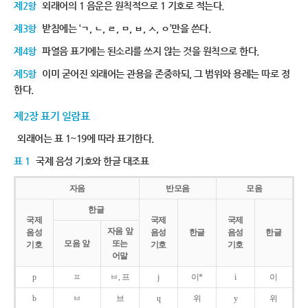
제2항
외래어의 1 음운은 원칙적으로 1 기호로 적는다.
제3항
받침에는 ‘ㄱ, ㄴ, ㄹ, ㅁ, ㅂ, ㅅ, ㅇ’만을 쓴다.
제4항
파열음 표기에는 된소리를 쓰지 않는 것을 원칙으로 한다.
제5항
이미 굳어진 외래어는 관용을 존중하되, 그 범위와 용례는 따로 정
한다.
제2장 표기 일람표
외래어는 표 1~19에 따라 표기한다.
표 1
국제 음성 기호와 한글 대조표
자음
반모음
모음
한글
국제
국제
국제
자음 앞
음성
음성
한글
음성
한글
모음 앞
또는
기호
기호
기호
어말
p
ㅍ
ㅂ, 프
j
이*
i
이
b
ㅂ
브
ɥ
위
y
위