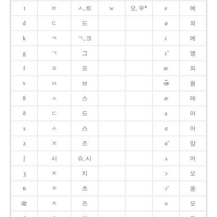
t
ㅌ
ㅅ, 트
w
오, 우*
e
에
d
ㄷ
드
ø
외
k
ㅋ
ㄱ, 크
ɛ
에
g
ㄱ
그
ɛ̃
앵
f
ㅍ
프
œ
외
v
ㅂ
브
욍
θ
ㅅ
스
æ
애
ð
ㄷ
드
a
아
s
ㅅ
스
ɑ
아
z
ㅈ
즈
ɑ̃
앙
ʃ
시
슈, 시
ʌ
어
ʒ
ㅈ
지
ɔ
오
ʦ
ㅊ
츠
ɔ̃
옹
ʣ
ㅈ
즈
o
오