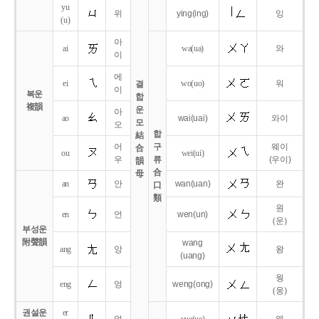
yu
위
ying
(ing)
잉
(u)
아
ai
wa
(ua)
와
이
에
ei
wo
(uo)
워
결
이
복운
합
複韻
운
아
ao
wai
(uai)
와이
모
오
합
結
어
구
웨이
合
ou
wei
(ui)
우
류
(우이)
韻
合
母
an
안
wan
(uan)
완
口
類
원
en
언
wen
(un)
(운)
부성운
附聲韻
wang
ang
앙
왕
(uang)
웡
eng
엉
weng
(ong)
(웅)
권설운
er