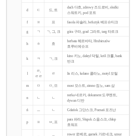
dach 다흐, zdrowy 즈드로비, słodki
d
ㄷ
드, 트
스워트키, pod 포트
f
ㅍ
프
fasola 파솔라, befsztyk 베프슈티크
g
ㄱ
ㄱ, 그, 크
góra 구라, grad 그라트, targ 타르크
herbata 헤르바타, Hrubieszów
h
ㅎ
흐
흐루비에슈프
kino 키노, daktyl 닥틸, król 크룰, bank
k
ㅋ
ㄱ, 크
반크
ㄹ,
l
ㄹ
lis 리스, kolano 콜라노, motyl 모틸
ㄹㄹ
m
ㅁ
ㅁ, 므
most 모스트, zimno 짐노, sam 삼
nerka 네르카, dokument 도쿠멘트,
n
ㄴ
ㄴ
dywan 디반
ń
ㅡ
ㄴ
Gdańsk 그단스크, Poznań 포즈난
para 파라, Słupsk 스웁스크, chłop
p
ㅍ
ㅂ, 프
흐워프
rower 로베르, garnek 가르네크, sznur