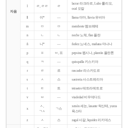
lacrar 라크라르, Lulio 룰리오,
l
ㄹ, ㄹㄹ
ㄹ
ocal 오칼
자음
ll
이*
―
llama 야마, lluvia 유비아
m
ㅁ
ㅁ
membrete 멤브레테
n
ㄴ
ㄴ
noche 노체, flan 플란
ñ
니*
―
ñoñez 뇨녜스, mañana 마냐나
p
ㅍ
ㅂ, 프
pepsina 펩시나, plantón 플란톤
q
ㅋ
―
quisquilla 키스키야
r
ㄹ
르
rascador 라스카도르
s
ㅅ
스
sastreria 사스트레리아
t
ㅌ
트
tetraetro 테트라에트로
v
ㅂ
―
viudedad 비우데다드
ㅅ,
xenón 세논, laxante 락산테, yuxta
x
ㄱ스
ㄱㅅ
육스타
z
ㅅ
스
zagal 사갈, liquidez 리키데스