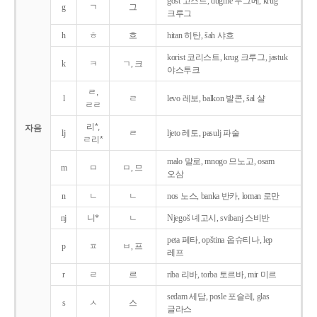
gost 고스트, dugme 두그메, krug
g
ㄱ
그
크루그
h
ㅎ
흐
hitan 히탄, šah 샤흐
korist 코리스트, krug 크루그, jastuk
k
ㅋ
ㄱ, 크
야스투크
ㄹ,
l
ㄹ
levo 레보, balkon 발콘, šal 샬
ㄹㄹ
리*,
자음
lj
ㄹ
ljeto 레토, pasulj 파술
ㄹ리*
malo 말로, mnogo 므노고, osam
m
ㅁ
ㅁ, 므
오삼
n
ㄴ
ㄴ
nos 노스, banka 반카, loman 로만
nj
니*
ㄴ
Njegoš 녜고시, svibanj 스비반
peta 페타, opština 옵슈티나, lep
p
ㅍ
ㅂ, 프
레프
r
ㄹ
르
riba 리바, torba 토르바, mir 미르
sedam 세담, posle 포슬레, glas
s
ㅅ
스
글라스