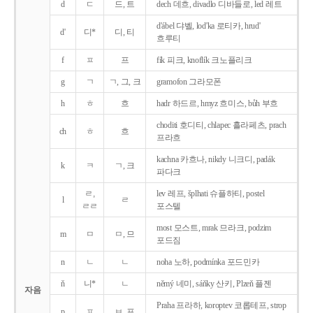
d
ㄷ
드, 트
dech 데흐, divadlo 디바들로, led 레트
d'ábel 댜벨, lod'ka 로티카, hrud'
d'
디*
디, 티
흐루티
f
ㅍ
프
fík 피크, knoflík 크노플리크
g
ㄱ
ㄱ, 그, 크
gramofon 그라모폰
h
ㅎ
흐
hadr 하드르, hmyz 흐미스, bůh 부흐
choditi 호디티, chlapec 흘라페츠, prach
ch
ㅎ
흐
프라흐
kachna 카흐나, nikdy 니크디, padák
k
ㅋ
ㄱ, 크
파다크
ㄹ,
lev 레프, šplhati 슈플하티, postel
l
ㄹ
ㄹㄹ
포스텔
most 모스트, mrak 므라크, podzim
m
ㅁ
ㅁ, 므
포드짐
n
ㄴ
ㄴ
noha 노하, podmínka 포드민카
ň
니*
ㄴ
němý 네미, sáňky 산키, Plzeň 플젠
자음
Praha 프라하, koroptev 코롭테프, strop
p
ㅍ
ㅂ, 프