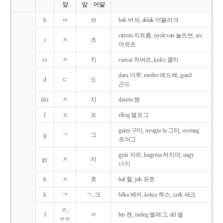
앞
앞ㆍ어말
b
ㅂ
브
bab 버브, ablak 어블러크
citrom 치트롬, nyolcvan 뇰츠번, arc
c
ㅊ
츠
어르츠
cs
ㅊ
치
csavar 처버르, kulcs 쿨치
daru 더루, medve 메드베, gond
d
ㄷ
드
곤드
dzs
ㅈ
지
dzsem 젬
f
ㅍ
프
elfog 엘포그
gumi 구미, nyugta 뉴그터, csomag
g
ㄱ
그
초머그
gyár 자르, hagyma 허지머, nagy
gy
ㅈ
지
너지
h
ㅎ
흐
hal 헐, juh 유흐
k
ㅋ
ㄱ, 크
béka 베커, keksz 켁스, szék 세크
ㄹ,
l
ㄹ
len 렌, meleg 멜레그, dél 델
ㄹㄹ