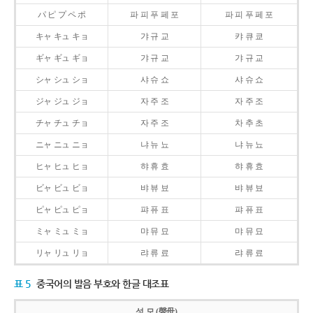
パ ピ プ ペ ポ
파 피 푸 페 포
파 피 푸 페 포
キャ キュ キョ
갸 규 교
캬 큐 쿄
ギャ ギュ ギョ
갸 규 교
갸 규 교
シャ シュ ショ
샤 슈 쇼
샤 슈 쇼
ジャ ジュ ジョ
자 주 조
자 주 조
チャ チュ チョ
자 주 조
차 추 초
ニャ ニュ ニョ
냐 뉴 뇨
냐 뉴 뇨
ヒャ ヒュ ヒョ
햐 휴 효
햐 휴 효
ビャ ビュ ビョ
뱌 뷰 뵤
뱌 뷰 뵤
ピャ ピュ ピョ
퍄 퓨 표
퍄 퓨 표
ミャ ミュ ミョ
먀 뮤 묘
먀 뮤 묘
リャ リュ リョ
랴 류 료
랴 류 료
표 5
중국어의 발음 부호와 한글 대조표
성 모 (聲母)