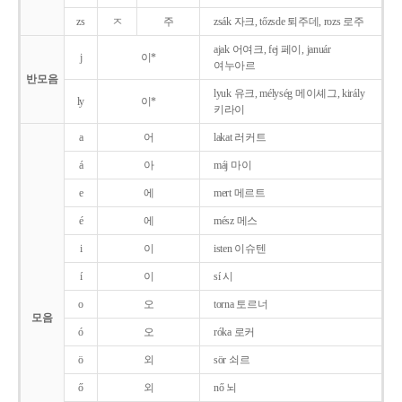
zs
ㅈ
주
zsák 자크, tőzsde 퇴주데, rozs 로주
ajak 어여크, fej 페이, január
j
이*
여누아르
반모음
lyuk 유크, mélység 메이셰그, király
ly
이*
키라이
a
어
lakat 러커트
á
아
máj 마이
e
에
mert 메르트
é
에
mész 메스
i
이
isten 이슈텐
í
이
sí 시
o
오
torna 토르너
모음
ó
오
róka 로커
ö
외
sör 쇠르
ő
외
nő 뇌