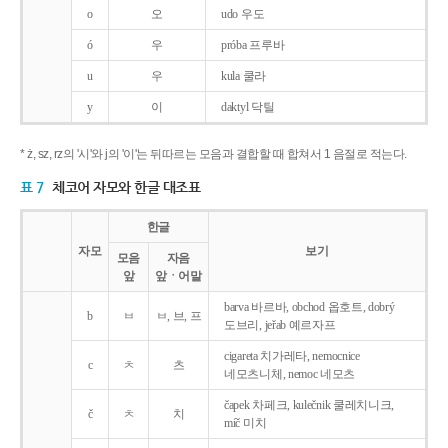
o
오
udo 우도
ó
우
próba 프루바
u
우
kula 쿨라
y
이
daktyl 닥틸
* ż, sz, rz의 '시'와 j의 '이'는 뒤따르는 모음과 결합할 때 합쳐서 1 음절로 적는다.
표 7
체코어 자모와 한글 대조표
한글
자모
보기
모음
자음
앞
앞ㆍ어말
barva 바르바, obchod 옵호트, dobrý
b
ㅂ
ㅂ, 브, 프
도브리, jeřab 예르자프
cigareta 치가레타, nemocnice
c
ㅊ
츠
네모츠니체, nemoc 네모츠
čapek 차페크, kulečnik 쿨레치니크,
č
ㅊ
치
míč 미치