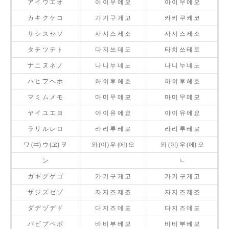
ア イ ウ エ オ
아 이 우 에 오
아 이 우 에 오
カ キ ク ケ コ
가 기 구 게 고
카 키 쿠 케 코
サ シ ス セ ソ
사 시 스 세 소
사 시 스 세 소
タ チ ツ テ ト
다 지 쓰 데 도
타 치 쓰 테 토
ナ ニ ヌ ネ ノ
나 니 누 네 노
나 니 누 네 노
ハ ヒ フ ヘ ホ
하 히 후 헤 호
하 히 후 헤 호
マ ミ ム メ モ
마 미 무 메 모
마 미 무 메 모
ヤ イ ユ エ ヨ
야 이 유 에 요
야 이 유 에 요
ラ リ ル レ ロ
라 리 루 레 로
라 리 루 레 로
ワ (ヰ) ウ (ヱ) ヲ
와 (이) 우 (에) 오
와 (이) 우 (에) 오
ン
ㄴ
ガ ギ グ ゲ ゴ
가 기 구 게 고
가 기 구 게 고
ザ ジ ズ ゼ ゾ
자 지 즈 제 조
자 지 즈 제 조
ダ ヂ ヅ デ ド
다 지 즈 데 도
다 지 즈 데 도
バ ビ ブ ベ ボ
바 비 부 베 보
바 비 부 베 보