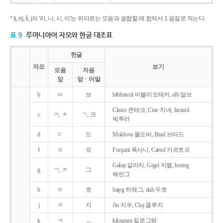
* lj, nj, š, j의 '리, 니, 시, 이'는 뒤따르는 모음과 결합할 때 합쳐서 1 음절로 적는다.
표 9
루마니아어 자모와 한글 대조표
한글
자모
보기
모음
자음
앞
앞ㆍ어말
b
ㅂ
브
bibliotecǎ 비블리오테커, alb 알브
Cîntec 큰테크, Cine 치네, facturǎ
c
ㅋ, ㅊ
ㄱ, 크
팍투러
d
ㄷ
드
Moldova 몰도바, Brad 브라드
f
ㅍ
프
Focşani 폭샤니, Cartof 카르토프
Galaţi 갈라치, Gigel 지젤, hering
g
ㄱ, ㅈ
그
헤린그
h
ㅎ
흐
haţeg 하체그, duh 두흐
j
ㅈ
지
Jiu 지우, Cluj 클루지
k
ㅋ
ㅡ
kilogram 킬로그람