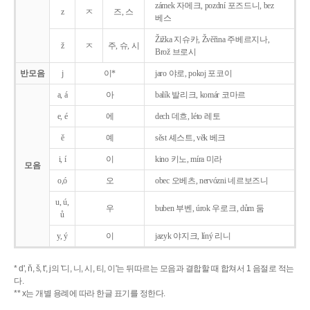
zámek 자메크, pozdní 포즈드니, bez
z
ㅈ
즈, 스
베스
Žižka 지슈카, Žvěřina 주베르지나,
ž
ㅈ
주, 슈, 시
Brož 브로시
반모음
j
이*
jaro 야로, pokoj 포코이
a, á
아
balík 발리크, komár 코마르
e, é
에
dech 데흐, léto 레토
ě
예
sěst 셰스트, věk 베크
i, í
이
kino 키노, míra 미라
모음
o,ó
오
obec 오베츠, nervózni 네르보즈니
u, ú,
우
buben 부벤, úrok 우로크, dům 둠
ů
y, ý
이
jazyk
야지크, líný 리니
* d', ň, š, t', j의 '디, 니, 시, 티, 이'는 뒤따르는 모음과 결합할 때 합쳐서 1 음절로 적는
다.
** x는 개별 용례에 따라 한글 표기를 정한다.