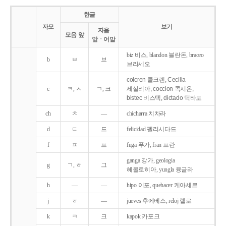
한글
자모
보기
자음
모음 앞
앞ㆍ어말
biz 비스, blandon 블란돈, braceo
b
ㅂ
브
브라세오
colcren 콜크렌, Cecilia
c
ㅋ, ㅅ
ㄱ, 크
세실리아, coccion 콕시온,
bistec 비스텍, dictado 딕타도
ch
ㅊ
―
chicharra 치차라
d
ㄷ
드
felicidad 펠리시다드
f
ㅍ
프
fuga 푸가, fran 프란
ganga 강가, geologia
g
ㄱ, ㅎ
그
헤올로히아, yungla 융글라
h
―
―
hipo 이포, quehacer 케아세르
j
ㅎ
―
jueves 후에베스, reloj 렐로
k
ㅋ
크
kapok 카포크