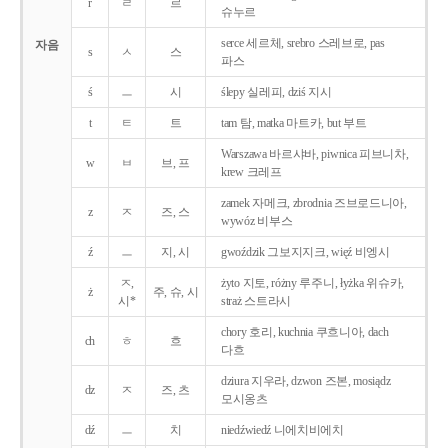
r
ㄹ
르
슈누르
serce 세르체, srebro 스레브로, pas
자음
s
ㅅ
스
파스
ś
ㅡ
시
ślepy 실레피, dziś 지시
t
ㅌ
트
tam 탐, matka 마트카, but 부트
Warszawa 바르샤바, piwnica 피브니차,
w
ㅂ
브, 프
krew 크레프
zamek 자메크, zbrodnia 즈브로드니아,
z
ㅈ
즈, 스
wywóz 비부스
ź
ㅡ
지, 시
gwoździk 그보지지크, więź 비엥시
ㅈ,
żyto 지토, różny 루주니, łyżka 위슈카,
ż
주, 슈, 시
시*
straż 스트라시
chory 호리, kuchnia 쿠흐니아, dach
ch
ㅎ
흐
다흐
dziura 지우라, dzwon 즈본, mosiądz
dz
ㅈ
즈, 츠
모시옹츠
dź
ㅡ
치
niedźwiedź 니에치비에치