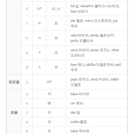
šal 샬, vlasništvo 블라스니슈트보,
š
시*
슈, 시
broš 브로시
telo 텔로, ostrvo 오스트르보, put
t
ㅌ
트
푸트
vatra 바트라, olovka 올로브카,
v
ㅂ
브
proliv 프롤리브
zavoj 자보이, pozno 포즈노, obraz
z
ㅈ
즈
오브라즈
žena 제나, izložba 이즐로주바, muž
ž
ㅈ
주
무주
pojas 포야스, zavoj 자보이, odjelo
반모음
j
이*
오델로
a
아
bakar 바카르
e
에
cev 체브
모음
i
이
dim 딤
o
오
molim 몰림
u
우
zubar 주바르