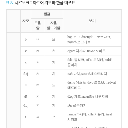
표 8
세르보크로아트어 자모와 한글 대조표
한글
자모
보기
모음
자음
앞
앞ㆍ어말
bog 보그, drobnjak 드로브냐크,
b
ㅂ
브
pogreb 포그레브
c
ㅊ
츠
cigara 치가라, novac 노바츠
čelik 첼리크, točka 토치카, kolač
č
ㅊ
치
콜라치
ć, tj
ㅊ
치
naći 나치, sestrić 세스트리치
desno 데스노, drvo 드르보, medved
d
ㄷ
드
메드베드
dž
ㅈ
지
džep 제프, narudžba 나루지바
đ,dj
ㅈ
지
Ðurađ 주라지
fasada 파사다, kifla 키플라, šaraf
f
ㅍ
프
샤라프