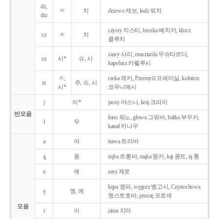
dż,
ㅈ
치
drzewo 제보, łodż 워치
drz
czysty 치스티, beczka 베치카, klucz
cz
ㅊ
치
클루치
szary 샤리, musztarda 무슈타르다,
sz
시*
슈, 시
kapelusz 카펠루시
ㅈ,
rzeka 제카, Przemyśl 프셰미실, kołnierz
rz
주, 슈, 시
시*
코우니에시
j
이*
jasny 야스니, kraj 크라이
반모음
łono 워노, głowa 그워바, bułka 부우카,
ł
우
kanał 카나우
a
아
trawa 트라바
ą̨
옹
trąba 트롱바, mąka 몽카, kąt 콩트, tą 통
e
에
zero 제로
kępa 켕파, węgorz 벵고시, Częstochowa
ę
엥, 에
쳉스토호바, proszę 프로셰
모음
i
이
zima 지마