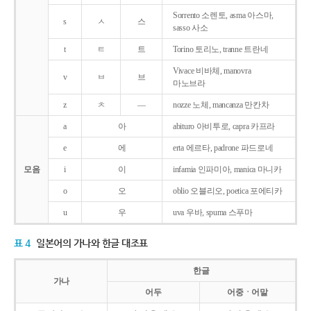
Sorrento 소렌토, asma 아스마,
s
ㅅ
스
sasso 사소
t
ㅌ
트
Torino 토리노, tranne 트란네
Vivace 비바체, manovra
v
ㅂ
브
마노브라
z
ㅊ
―
nozze 노체, mancanza 만칸차
a
아
abituro 아비투로, capra 카프라
e
에
erta 에르타, padrone 파드로네
모음
i
이
infamia 인파미아, manica 마니카
o
오
oblio 오블리오, poetica 포에티카
u
우
uva 우바, spuma 스푸마
표 4
일본어의 가나와 한글 대조표
한글
가나
어두
어중ㆍ어말