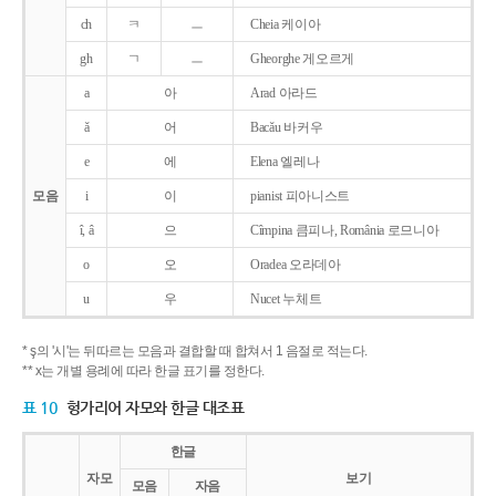
ch
ㅋ
ㅡ
Cheia 케이아
gh
ㄱ
ㅡ
Gheorghe 게오르게
a
아
Arad 아라드
ǎ
어
Bacǎu 바커우
e
에
Elena 엘레나
모음
i
이
pianist 피아니스트
î, â
으
Cîmpina 큼피나, România 로므니아
o
오
Oradea 오라데아
u
우
Nucet 누체트
* ş의 '시'는 뒤따르는 모음과 결합할 때 합쳐서 1 음절로 적는다.
** x는 개별 용례에 따라 한글 표기를 정한다.
표 10
헝가리어 자모와 한글 대조표
한글
자모
보기
모음
자음