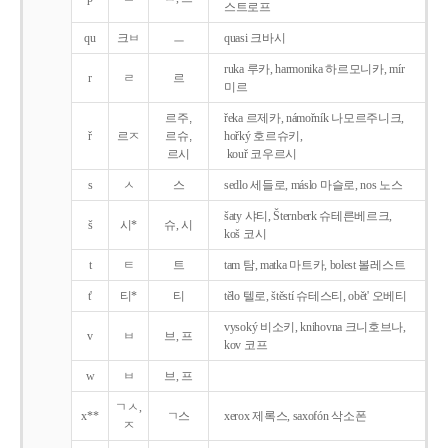
스트로프
qu
크ㅂ
ㅡ
quasi 크바시
ruka 루카, harmonika 하르모니카, mír
r
ㄹ
르
미르
르주,
řeka 르제카, námořník 나모르주니크,
ř
르ㅈ
르슈,
hořký 호르슈키,
르시
kouř 코우르시
s
ㅅ
스
sedlo 세들로, máslo 마슬로, nos 노스
šaty 샤티, Šternberk 슈테른베르크,
š
시*
슈, 시
koš 코시
t
ㅌ
트
tam 탐, matka 마트카, bolest 볼레스트
t'
티*
티
tělo 텔로, štěstí 슈테스티, obět' 오베티
vysoký 비소키, knihovna 크니호브나,
v
ㅂ
브, 프
kov 코프
w
ㅂ
브, 프
ㄱㅅ,
x**
ㄱ스
xerox 제록스, saxofón 삭소폰
ㅈ