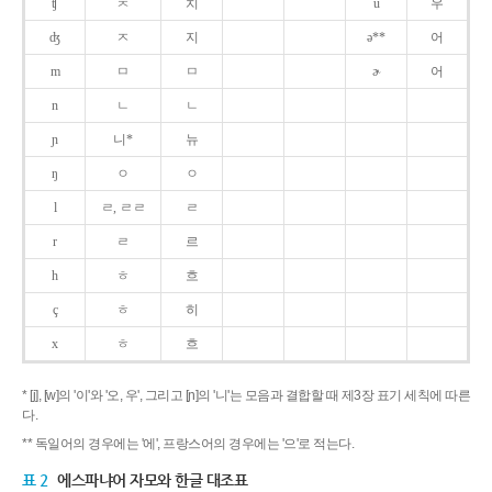
ʧ
ㅊ
치
u
우
ʤ
ㅈ
지
ə**
어
m
ㅁ
ㅁ
ɚ
어
n
ㄴ
ㄴ
ɲ
니*
뉴
ŋ
ㅇ
ㅇ
l
ㄹ, ㄹㄹ
ㄹ
r
ㄹ
르
h
ㅎ
흐
ç
ㅎ
히
x
ㅎ
흐
* [j], [w]의 '이'와 '오, 우', 그리고 [ɲ]의 '니'는 모음과 결합할 때 제3장 표기 세칙에 따른
다.
** 독일어의 경우에는 '에', 프랑스어의 경우에는 '으'로 적는다.
표 2
에스파냐어 자모와 한글 대조표