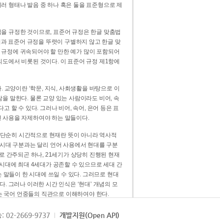
러 형태나 발음 중 하나 혹은 둘을 표준형으로 제
을 규정한 것이므로, 표준어 규정은 한글 맞춤법
법과 표준어 규정을 뚜렷이 구별하지 않고 한글 맞
 규정에 귀속되어야 할 만한 예가 많이 포함되어
의도에서 비롯된 것이다. 이 표준어 규정 제1항에
. 교양이란 ‘학문, 지식, 사회생활을 바탕으로 이
을 말한다. 물론 교양 있는 사람이라도 비어, 속
 할 수 있다. 그러나 비어, 속어, 은어 등은 표
 사용을 자제하여야 하는 말들이다.
’는 단순히 시간적으로 현재란 뜻이 아니라 역사적
 시대 구분과는 달리 언어 사용에서 현대를 구분
로 간주되곤 하나, 21세기가 상당히 진행된 현재
 시대에 최대 4세대가 공존할 수 있으므로 세대 간
는 말들이 한 시대에 쓰일 수 있다. 그러므로 현대
. 그러나 이러한 시간 인식은 ‘현대’ 개념의 모
’는 국어 언중들의 직관으로 이해하여야 한다.
용어적 성격을 가장 크게 드러내 주는 기준이다.
: 02-2669-9737
개발지원(Open API)