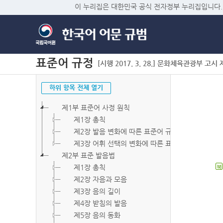
이 누리집은 대한민국 공식 전자정부 누리집입니다.
표준어 규정
[시행 2017. 3. 28.] 문화체육관광부 고시 제2
하위 항목 전체 열기
제1부 표준어 사정 원칙
제1장 총칙
제2장 발음 변화에 따른 표준어 규정
제3장 어휘 선택의 변화에 따른 표준어 규정
제2부 표준 발음법
제1장 총칙
북
제2장 자음과 모음
제3장 음의 길이
제4장 받침의 발음
제5장 음의 동화