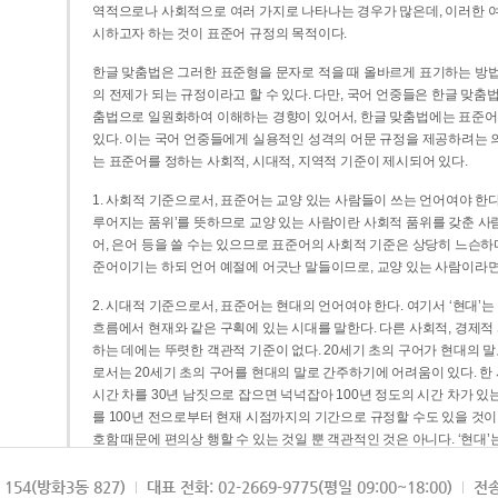
역적으로나 사회적으로 여러 가지로 나타나는 경우가 많은데, 이러한 여
시하고자 하는 것이 표준어 규정의 목적이다.
한글 맞춤법은 그러한 표준형을 문자로 적을 때 올바르게 표기하는 방법
의 전제가 되는 규정이라고 할 수 있다. 다만, 국어 언중들은 한글 맞춤
춤법으로 일원화하여 이해하는 경향이 있어서, 한글 맞춤법에는 표준어
있다. 이는 국어 언중들에게 실용적인 성격의 어문 규정을 제공하려는 
는 표준어를 정하는 사회적, 시대적, 지역적 기준이 제시되어 있다.
1. 사회적 기준으로서, 표준어는 교양 있는 사람들이 쓰는 언어여야 한다
루어지는 품위’를 뜻하므로 교양 있는 사람이란 사회적 품위를 갖춘 사람
어, 은어 등을 쓸 수는 있으므로 표준어의 사회적 기준은 상당히 느슨하다고
준어이기는 하되 언어 예절에 어긋난 말들이므로, 교양 있는 사람이라면
2. 시대적 기준으로서, 표준어는 현대의 언어여야 한다. 여기서 ‘현대
흐름에서 현재와 같은 구획에 있는 시대를 말한다. 다른 사회적, 경제적
하는 데에는 뚜렷한 객관적 기준이 없다. 20세기 초의 구어가 현대의 말
로서는 20세기 초의 구어를 현대의 말로 간주하기에 어려움이 있다. 한
시간 차를 30년 남짓으로 잡으면 넉넉잡아 100년 정도의 시간 차가 있
를 100년 전으로부터 현재 시점까지의 기간으로 규정할 수도 있을 것이다
호함 때문에 편의상 행할 수 있는 것일 뿐 객관적인 것은 아니다. ‘현대
3. 지역적 기준으로서, 표준어는 서울말이어야 한다. 이는 표준어의 공
154(방화3동 827)
대표 전화: 02-2669-9775(평일 09:00~18:00)
전송