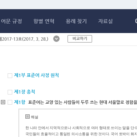
메인콘텐츠 바로가기
어문 규정
항별 연혁
용례 찾기
자료실
비교하기
017-13호(2017. 3. 28.)
제1부 표준어 사정 원칙
제1장 총칙
제1항
표준어는 교양 있는 사람들이 두루 쓰는 현대 서울말로 정함을
해설
한 나라 안에서 지역적으로나 사회적으로 여러 형태로 쓰이는 말을 단수
국민들의 효율적이고 통일된 의사소통을 위한 것이다. 국어 토박이 화자