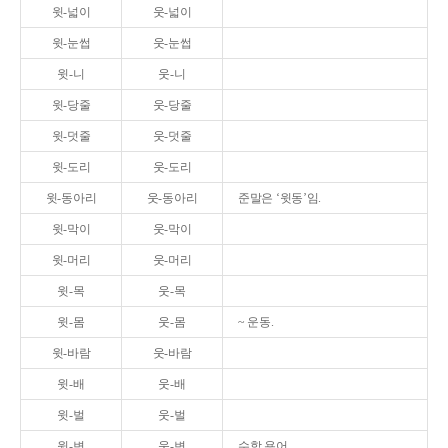
윗-넓이
웃-넓이
윗-눈썹
웃-눈썹
윗-니
웃-니
윗-당줄
웃-당줄
윗-덧줄
웃-덧줄
윗-도리
웃-도리
윗-동아리
웃-동아리
준말은 ‘윗동’임.
윗-막이
웃-막이
윗-머리
웃-머리
윗-목
웃-목
윗-몸
웃-몸
~ 운동.
윗-바람
웃-바람
윗-배
웃-배
윗-벌
웃-벌
윗-변
웃-변
수학 용어.