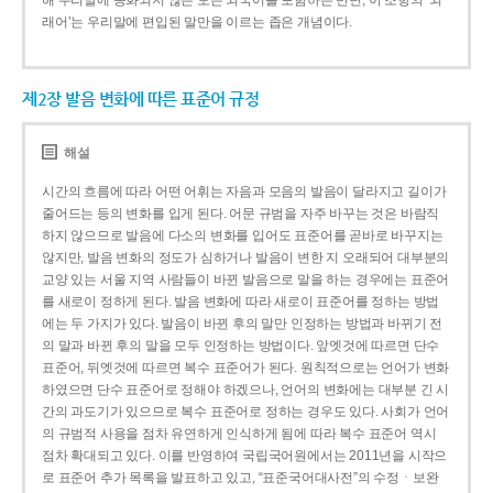
해 우리말에 동화되지 않은 모든 외국어를 포함하는 반면, 이 조항의 ‘외
래어’는 우리말에 편입된 말만을 이르는 좁은 개념이다.
제2장 발음 변화에 따른 표준어 규정
해설
시간의 흐름에 따라 어떤 어휘는 자음과 모음의 발음이 달라지고 길이가
줄어드는 등의 변화를 입게 된다. 어문 규범을 자주 바꾸는 것은 바람직
하지 않으므로 발음에 다소의 변화를 입어도 표준어를 곧바로 바꾸지는
않지만, 발음 변화의 정도가 심하거나 발음이 변한 지 오래되어 대부분의
교양 있는 서울 지역 사람들이 바뀐 발음으로 말을 하는 경우에는 표준어
를 새로이 정하게 된다. 발음 변화에 따라 새로이 표준어를 정하는 방법
에는 두 가지가 있다. 발음이 바뀐 후의 말만 인정하는 방법과 바뀌기 전
의 말과 바뀐 후의 말을 모두 인정하는 방법이다. 앞엣것에 따르면 단수
표준어, 뒤엣것에 따르면 복수 표준어가 된다. 원칙적으로는 언어가 변화
하였으면 단수 표준어로 정해야 하겠으나, 언어의 변화에는 대부분 긴 시
간의 과도기가 있으므로 복수 표준어로 정하는 경우도 있다. 사회가 언어
의 규범적 사용을 점차 유연하게 인식하게 됨에 따라 복수 표준어 역시
점차 확대되고 있다. 이를 반영하여 국립국어원에서는 2011년을 시작으
로 표준어 추가 목록을 발표하고 있고, “표준국어대사전”의 수정ㆍ보완