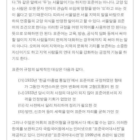
다.”와 같은 말에서 ‘두’는 서울말이기는 하지만 표준어는 아니다. 교양 있
는 사람은 오랜 문자 언어의 관습적 쓰임에 영향을 받아 ‘도’라고 쓰는 것
이 옳다고 믿기 때문이다. 따라서 서울말은 서울 지역의 말을 바탕으로
하되 언중들의 교양 의식을 반영한 말이라고 할 수 있다. 서울말을 표준
어의 조건으로 한다는 이러한 규정을 어떤 지역어를 사용하면 안 된다는
뜻으로 오해하면 안 된다. 표준어는 교육, 방송, 공식적 담화 등에서 써야
할 말이지 지역 사람들끼리 편하게 대화하는 경우에까지 꼭 써야 하는 말
이 아니다. 오히려 여러 지역어는 지역의 문화적 가치를 보존하는 소중한
자산이기도 하고 지역 사람들의 연대 의식을 강화하는 긍정적 기능을 하
기도 한다.
표준어 규정의 실제적인 대상은 다음과 같다.
(가) 1933년 ‘한글 마춤법 통일안’에서 표준어로 규정하였던 형태
가 그동안 자연스러운 언어 변화에 의해 고형(古形)이 된 것
(나) 1933년 당시 미처 사정의 대상이 되지 않아 표준어로서의 자
격을 인정받을 기회가 없었던 것
(다) 각 사전에서 달리 처리하여 정리가 필요한 것
(라) 방언, 신조어 등이 세력을 얻어 표준어 자리를 굳혀 가던 것
그러나 수많은 어휘의 표준어형을 규정에서 다 예시할 수는 없다. 이러한
한계를 보완하고자 국립국어원에서는 인터넷으로 “표준국어대사전”을
제공하고 있다. 인터넷판 “표준국어대사전”은 1999년에 초판이 발간된