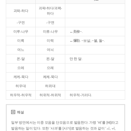
괴퍅-하다/괴팩-
괴팍-하다
하다
-구먼
-구면
미루-나무
미류-나무
←美柳~.
미륵
미력
←彌勒. ~보살, ~불, 돌~.
여느
여늬
온-달
왼-달
만 한 달.
으레
으례
케케-묵다
켸켸-묵다
허우대
허위대
허우적-허우적
허위적-허위적
허우적-거리다.
해설
일부 방언에서는 이중 모음을 단모음으로 발음한다. 가령 ‘벼’를 [베]라고
발음하는 일이 있다. 또한 ‘사과’를 [사가]로 발음하는 것과 같이 ‘ㅚ, ㅟ,