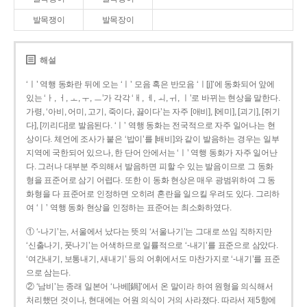
발목쟁이
발목장이
해설
‘ㅣ’ 역행 동화란 뒤에 오는 ‘ㅣ’ 모음 혹은 반모음 ‘ㅣ[j]’에 동화되어 앞에
있는 ‘ㅏ, ㅓ, ㅗ, ㅜ, ㅡ’가 각각 ‘ㅐ, ㅔ, ㅚ, ㅟ, ㅣ’로 바뀌는 현상을 말한다.
가령, ‘아비, 어미, 고기, 죽이다, 끓이다’는 자주 [애비], [에미], [괴기], [쥐기
다], [끼리다]로 발음된다. ‘ㅣ’ 역행 동화는 전국적으로 자주 일어나는 현
상이다. 체언에 조사가 붙은 ‘밥이’를 [배비]와 같이 발음하는 경우는 일부
지역에 국한되어 있으나, 한 단어 안에서는 ‘ㅣ’ 역행 동화가 자주 일어난
다. 그러나 대부분 주의해서 발음하면 피할 수 있는 발음이므로 그 동화
형을 표준어로 삼기 어렵다. 또한 이 동화 현상은 매우 광범위하여 그 동
화형을 다 표준어로 인정하면 오히려 혼란을 일으킬 우려도 있다. 그리하
여 ‘ㅣ’ 역행 동화 현상을 인정하는 표준어는 최소화하였다.
① ‘-나기’는, 서울에서 났다는 뜻의 ‘서울나기’는 그대로 쓰임 직하지만
‘신출나기, 풋나기’는 어색하므로 일률적으로 ‘-내기’를 표준으로 삼았다.
‘여간내기, 보통내기, 새내기’ 등의 어휘에서도 마찬가지로 ‘-내기’를 표준
으로 삼는다.
② ‘남비’는 종래 일본어 ‘나베[鍋]’에서 온 말이라 하여 원형을 의식해서
처리했던 것이나, 현대에는 어원 의식이 거의 사라졌다. 따라서 제5항에