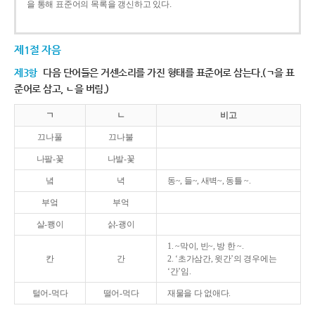
을 통해 표준어의 목록을 갱신하고 있다.
제1절 자음
제3항
다음 단어들은 거센소리를 가진 형태를 표준어로 삼는다.(ㄱ을 표
준어로 삼고, ㄴ을 버림.)
ㄱ
ㄴ
비고
끄나풀
끄나불
나팔-꽃
나발-꽃
녘
녁
동~, 들~, 새벽~, 동틀 ~.
부엌
부억
살-쾡이
삵-괭이
1. ~막이, 빈~, 방 한 ~.
칸
간
2. ‘초가삼간, 윗간’의 경우에는
‘간’임.
털어-먹다
떨어-먹다
재물을 다 없애다.