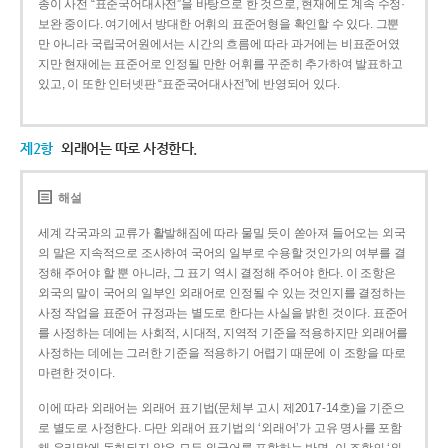
종이 사전 “표준국어대사전”을 바탕으로 한 것으로, 현재에도 계속 수정·
보완 중이다. 여기에서 방대한 어휘의 표준어형을 확인할 수 있다. 그뿐
만 아니라 국립국어원에서는 시간의 흐름에 따라 과거에는 비표준어였
지만 현재에는 표준어로 인정될 만한 어휘를 꾸준히 추가하여 발표하고
있고, 이 또한 인터넷판 “표준국어대사전”에 반영되어 있다.
제2항
외래어는 따로 사정한다.
해설
세계 각국과의 교류가 활발해짐에 따라 물밀 듯이 쏟아져 들어오는 외국
의 말은 지속적으로 조사하여 국어의 일부로 수용할 것인가의 여부를 결
정해 주어야 할 뿐 아니라, 그 표기 역시 결정해 주어야 한다. 이 조항은
외국의 말이 국어의 일부인 외래어로 인정될 수 있는 것인지를 결정하는
사정 작업을 표준어 규정과는 별도로 한다는 사실을 밝힌 것이다. 표준어
를 사정하는 데에는 사회적, 시대적, 지역적 기준을 적용하지만 외래어를
사정하는 데에는 그러한 기준을 적용하기 어렵기 때문에 이 조항을 따로
마련한 것이다.
이에 따라 외래어는 외래어 표기법(문체부 고시 제2017-14호)을 기준으
로 별도로 사정한다. 다만 외래어 표기법의 ‘외래어’가 고유 명사를 포함