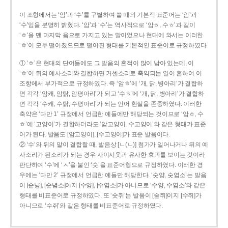
이 조항에서는 ‘암’과 ‘수’를 구별하여 쓸 때의 기본적 표준어는 ‘암’과
‘수’임을 분명히 밝혔다. ‘암’과 ‘수’는 역사적으로 ‘암ㅎ, 수ㅎ’과 같이
‘ㅎ’을 맨 마지막 음으로 가지고 있는 말이었으나 현대에 와서는 이러한
‘ㅎ’이 모두 떨어졌으므로 떨어진 형태를 기본적인 표준어로 규정하였다.
① ‘ㅎ’은 현대의 단어들에도 그 발음의 흔적이 많이 남아 있는데, 이
‘ㅎ’이 뒤의 예사소리와 결합하면 거센소리로 축약되는 일이 흔하여 이
조항에서 부가적으로 규정하였다. 즉 ‘암ㅎ’에 ‘개, 닭, 병아리’가 결합하
면 각각 ‘암캐, 암탉, 암평아리’가 되고 ‘수ㅎ’에 ‘개, 닭, 병아리’가 결합하
면 각각 ‘수캐, 수탉, 수평아리’가 되는 언어 현실을 존중하였다. 이러한
축약은 ‘다만 1’ 규정에서 언급한 예들에만 해당되는 것이므로 ‘암ㅎ, 수
ㅎ’에 ‘고양이’가 결합하더라도 ‘암고양이, 수고양이’와 같은 형태가 표준
어가 된다. 발음도 [암고양이], [수고양이]가 표준 발음이다.
② ‘수’와 뒤의 말이 결합할 때, 발음상 [ㄴ(ㄴ)] 첨가가 일어나거나 뒤의 예
사소리가 된소리가 되는 경우 사이시옷과 유사한 효과를 보이는 것이라
판단하여 ‘수’에 ‘ㅅ’을 붙인 ‘숫’을 표준어형으로 규정하였다. 이러한 경
우에는 ‘다만 2’ 규정에서 언급한 예들만 해당한다. ‘숫양, 숫염소’는 발음
이 [순냥], [순념소]이지 [수양], [수염소]가 아니므로 ‘수양, 수염소’와 같은
형태를 비표준어로 규정하였다. 또 ‘숫쥐’는 발음이 [숟쮜]이지 [수쥐]가
아니므로 ‘수쥐’와 같은 형태를 비표준어로 규정하였다.