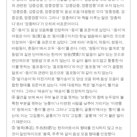
와 관련된 ‘강중강중, 깡쭝깡쭝’도 ‘강종강종, 깡쫑깡쫑’으로 쓰지 않는다.
‘깡충깡충, 강중강중, 깡쭝깡쭝’의 음성 모음 대응형은 각각 ‘껑충껑충, 겅
중겅중, 껑쭝껑쭝’이다. 그러나 ‘ 껑충하다’와 짝을 이루는 말은 ‘깡총하
다’로서 ‘깡충하다’가 오히려 비표준어이다.
② ‘-동이’도 음성 모음화를 인정하여 ‘-둥이’를 표준어로 삼았다. ‘-둥이’의
어원은 아이 ‘동(童)’을 쓴 ‘동이(童-)’이지만 현실 발음에서 멀어진 것으로
인정되어 ‘-둥이’를 표준으로 삼았다. 그에 따라 ‘귀둥이, 막둥이, 쌍둥이,
바람둥이, 흰둥이’에서 모두 ‘-둥이’를 쓴다. 다만, ‘쌍둥이’와는 별개로 ‘쌍
동밤’과 같은 단어에서는 한자어 ‘쌍동(雙童)’의 발음이 살아 있는 것으로
판단되므로 ‘쌍둥밤’으로 쓰지 않는다. 또 살이 올라 보드랍고 통통한 아
이를 뜻하는 ‘옴포동이’는 ‘옴포동하다’의 어근 ‘옴포동’에 ‘-이’가 결합된
말로서 ‘-둥이’와 관련이 없으므로 ‘옴포둥이’와 같이 쓰지 않는다.
③ ‘발가숭이’와 마찬가지로 ‘빨가숭이’도 양성 모음 뒤에 음성 모음이 결
합한 형태를 표준어로 삼는다. 이에 대응하는 짝은 ‘벌거숭이, 뻘거숭
이’이다. 그러나 ‘애송이’는 ‘애숭이’를 인정하지 않는다.
④ 물건을 보에 싸서 꾸려 놓은 것을 뜻하는 ‘보퉁이’와 함께 눈두덩의 불
룩한 부분을 뜻하는 ‘눈퉁이’나 미련한 사람을 낮추어 가리키는 ‘미련퉁
이’ 등에서도 ‘-퉁이’를 쓴다. 그러나 ‘고집통이, 골통이’에서는 ‘통이’를 쓰
는데, 이는 ‘고집통이, 골통이’가 각각 ‘고집통’, ‘골통’에 ‘-이’가 붙은 말이
기 때문이다.
⑤ ‘봉족(奉足), 주초(柱礎)’는 한자어로서의 형태를 인식하지 않고 쓰는
것이 일반적이므로 ‘봉죽, 주추’와 같이 음성 모음 형태를 인정했다.