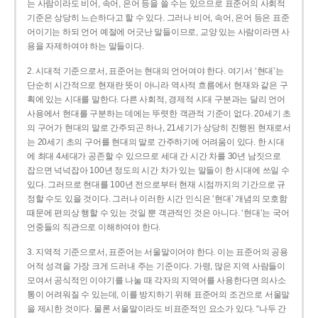
는 사람이라도 비어, 속어, 은어 등을 쓸 수는 있으므로 표준어의 사회적
기준은 상당히 느슨하다고 할 수 있다. 그러나 비어, 속어, 은어 등은 표준
어이기는 하되 언어 예절에 어긋난 말들이므로, 교양 있는 사람이라면 사
용을 자제하여야 하는 말들이다.
2. 시대적 기준으로서, 표준어는 현대의 언어여야 한다. 여기서 ‘현대’는
단순히 시간적으로 현재란 뜻이 아니라 역사적 흐름에서 현재와 같은 구
획에 있는 시대를 말한다. 다른 사회적, 경제적 시대 구분과는 달리 언어
사용에서 현대를 구분하는 데에는 뚜렷한 객관적 기준이 없다. 20세기 초
의 구어가 현대의 말로 간주되곤 하나, 21세기가 상당히 진행된 현재로서
는 20세기 초의 구어를 현대의 말로 간주하기에 어려움이 있다. 한 시대
에 최대 4세대가 공존할 수 있으므로 세대 간 시간 차를 30년 남짓으로
잡으면 넉넉잡아 100년 정도의 시간 차가 있는 말들이 한 시대에 쓰일 수
있다. 그러므로 현대를 100년 전으로부터 현재 시점까지의 기간으로 규
정할 수도 있을 것이다. 그러나 이러한 시간 인식은 ‘현대’ 개념의 모호함
때문에 편의상 행할 수 있는 것일 뿐 객관적인 것은 아니다. ‘현대’는 국어
언중들의 직관으로 이해하여야 한다.
3. 지역적 기준으로서, 표준어는 서울말이어야 한다. 이는 표준어의 공용
어적 성격을 가장 크게 드러내 주는 기준이다. 가령, 많은 지역 사람들이
모여서 공식적인 이야기를 나눌 때 각자의 지역어를 사용한다면 의사소
통이 어려워질 수 있는데, 이를 방지하기 위해 표준어의 조건으로 서울말
을 제시한 것이다. 물론 서울말이라도 비표준적인 요소가 있다. “나두 간