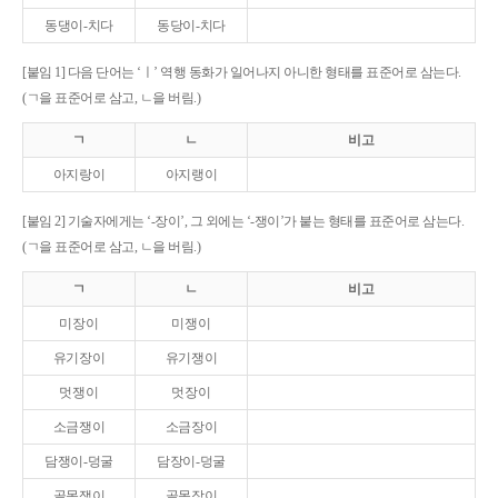
동댕이-치다
동당이-치다
[붙임 1] 다음 단어는 ‘ㅣ’ 역행 동화가 일어나지 아니한 형태를 표준어로 삼는다.
(ㄱ을 표준어로 삼고, ㄴ을 버림.)
ㄱ
ㄴ
비고
아지랑이
아지랭이
[붙임 2] 기술자에게는 ‘-장이’, 그 외에는 ‘-쟁이’가 붙는 형태를 표준어로 삼는다.
(ㄱ을 표준어로 삼고, ㄴ을 버림.)
ㄱ
ㄴ
비고
미장이
미쟁이
유기장이
유기쟁이
멋쟁이
멋장이
소금쟁이
소금장이
담쟁이-덩굴
담장이-덩굴
골목쟁이
골목장이