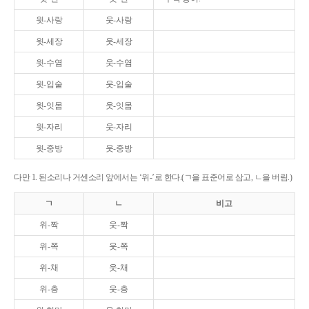
윗-사랑
웃-사랑
윗-세장
웃-세장
윗-수염
웃-수염
윗-입술
웃-입술
윗-잇몸
웃-잇몸
윗-자리
웃-자리
윗-중방
웃-중방
다만 1. 된소리나 거센소리 앞에서는 ‘위-’로 한다.(ㄱ을 표준어로 삼고, ㄴ을 버림.)
ㄱ
ㄴ
비고
위-짝
웃-짝
위-쪽
웃-쪽
위-채
웃-채
위-층
웃-층