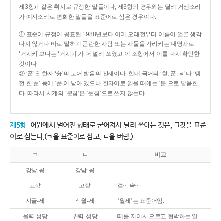
제3항과 같은 취지로 규정한 말들이나, 제3항의 경우와는 달리 거센소리
가 예사소리로 변화한 말들을 표준어로 삼은 경우이다.
① 표준어 규정이 공표된 1988년보다 이미 오래전부터 이름이 얼른 생각
나지 않거나 바로 말하기 곤란한 사람 또는 사물을 가리키는 대명사로
‘거시키’보다는 ‘거시기’가 더 널리 쓰였고 이 조항에서 이를 다시 확인한
것이다.
② ‘푼’은 한자 ‘分’의 고어 발음의 잔재이다. 현대 국어의 ‘할, 푼, 리’나 ‘땡
전 한 푼’ 등에 ‘푼’이 남아 있으나 한자어로 읽을 때에는 ‘분’으로 발음한
다. 따라서 시계의 ‘분침’은 ‘푼침’으로 쓰지 않는다.
제5항
어원에서 멀어진 형태로 굳어져서 널리 쓰이는 것은, 그것을 표준
어로 삼는다.(ㄱ을 표준어로 삼고, ㄴ을 버림.)
ㄱ
ㄴ
비고
강낭-콩
강남-콩
고삿
고샅
겉~, 속~.
사글-세
삭월-세
‘월세’는 표준어임.
울력-성당
위력-성당
떼를 지어서 으르고 협박하는 일.