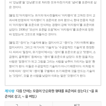
서 ‘강남콩’을 ‘강낭콩’으로 처리한 것과 마찬가지로 ‘냄비’를 표준어로 삼
은 것이다.
[붙임 1] ‘아지랑이’는 과거의 대사전들에서 ‘아지랭이’로 고쳐진 것이 교
과서에 반영되어 ‘아지랭이’가 표준어로 쓰여 왔으나, 현대 언중의 직관
이 ‘아지랑이’를 표준으로 인식하는 경향이 강해 ‘아지랑이’를 표준어로
삼았다. 1936년 “조선어 표준말 모음”에서 ‘아지랑이’를 표준어로 정한
바 있었는데 그것으로 되돌아간 것이다.
[붙임 2] ‘-장이’는 기술자에 붙는 접미사이고 ‘-쟁이’는 기타 어휘에 붙는
접미사이다. 그리고 여기서의 ‘기술자’는 ‘수공업적인 기술자’로 한정한
다. 따라서 ‘칠장이, 유기장이’에서는 ‘-장이’를 표준으로 삼고 ‘멋쟁이, 소
금쟁이, 골목쟁이’ 등에서는 ‘-쟁이’를 표준으로 삼았다. 또한 점을 치는
사람은 ‘점쟁이’가 되고 그림을 그리는 사람을 낮추어 가리키는 말은 ‘환
쟁이’가 된다. 이들은 수공업적인 기술자가 아니기 때문이다. 이처럼 의
미에 따라 ‘-장이’와 ‘-쟁이’를 구별해서 쓰기 때문에 갓을 만드는 기술자
는 ‘갓장이’, 갓을 쓴 사람을 낮잡아 이르는 말은 ‘갓쟁이’가 된다.
제10항
다음 단어는 모음이 단순화한 형태를 표준어로 삼는다.(ㄱ을 표
준어로 삼고, ㄴ을 버림.)
ㄱ
ㄴ
비고