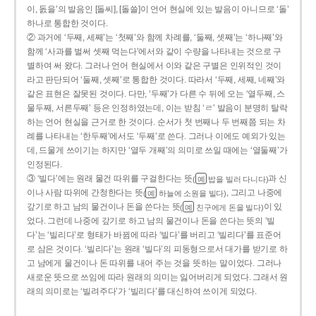
이, 돐을’의 발음인 [돌씨], [돌쓸]이 언어 현실에 있는 발음이 아니므로 ‘돌’
하나로 통합한 것이다.
② 과거에 ‘두째, 세째’는 ‘첫째’와 함께 차례를, ‘둘째, 셋째’는 ‘하나째’와
함께 ‘사과를 벌써 셋째 먹는다’에서와 같이 수량을 나타내는 것으로 구
별하여 써 왔다. 그러나 언어 현실에서 이와 같은 구별은 인위적인 것이
라고 판단되어 ‘둘째, 셋째’로 통합한 것이다. 따라서 ‘두째, 세째, 네째’와
같은 표현은 잘못된 것이다. 다만, ‘두째’가 다른 수 뒤에 오는 ‘열두째, 스
물두째, 서른두째’ 등은 인정하였는데, 이는 받침 ‘ㄹ’ 발음이 분명히 탈락
하는 언어 현실을 근거로 한 것이다. 순서가 첫 번째나 두 번째쯤 되는 차
례를 나타내는 ‘한두째’에서도 ‘두째’로 쓴다. 그러나 이에도 예외가 있는
데, 드물게 쓰이기는 하지만 ‘열두 개째’의 의미로 쓰일 때에는 ‘열둘째’가
인정된다.
③ ‘빌다’에는 원래 물건 따위를 구걸한다는 뜻
과 신
(
밥을 빌러 다니다)
예
이나 사람 따위에 간청한다는 뜻
, 그리고 나중에
(
하늘에 소원을 빌다)
예
갚기로 하고 남의 물건이나 돈을 쓴다는 뜻
이 있
(
친구에게 돈을 빌다)
예
었다. 그런데 나중에 갚기로 하고 남의 물건이나 돈을 쓴다는 뜻의 ‘빌
다’는 ‘빌리다’로 형태가 바뀜에 따라 ‘빌다’를 버리고 ‘빌리다’를 표준어
로 삼은 것이다. ‘빌리다’는 원래 ‘빌다’의 피동형으로서 대가를 받기로 하
고 남에게 물건이나 돈 따위를 내어 주는 것을 뜻하는 말이었다. 그러나
새로운 뜻으로 쓰임에 따라 원래의 의미는 잃어버리게 되었다. 그래서 원
래의 의미로는 ‘빌려주다’가 ‘빌리다’를 대신하여 쓰이게 되었다.