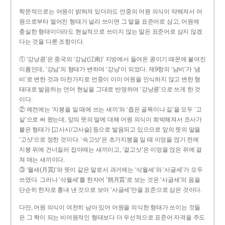
학문적으로는 어원이 밝혀져 있더라도 언중의 어원 의식이 약해져서 어
원으로부터 멀어진 형태가 널리 쓰이면 그 말을 표준어로 삼고, 어원에
충실한 형태이더라도 현실적으로 쓰이지 않는 말은 표준어로 삼지 않겠
다는 것을 다룬 조항이다.
① ‘강낭콩’은 중국의 ‘강남(江南)’ 지방에서 들여온 콩이기 때문에 붙여진
이름인데, ‘강남’의 형태가 변하여 ‘강낭’이 되었다. 제9항의 ‘남비’가 ‘냄
비’로 변한 것과 마찬가지로 언중이 이미 어원을 인식하지 않고 변한 형
태대로 발음하는 언어 현실을 그대로 반영하여 ‘강낭콩’으로 쓰게 한 것
이다.
② 예전에는 ‘지붕을 일 때에 쓰는 새끼’와 ‘좁은 골목이나 길’을 모두 ‘고
샅’으로 써 왔는데, 앞의 뜻의 말에 대해 어원 의식이 희박해져서 조사가
붙은 형태가 [고사시/고사슬] 등으로 발음되고 있으므로 앞의 뜻의 말을
‘고삿’으로 정한 것이다. ‘속고삿’은 초가지붕을 일 때 이엉을 얹기 전에
지붕 위에 건너질러 잡아매는 새끼이고, ‘겉고삿’은 이엉을 얹은 위에 걸
쳐 매는 새끼이다.
③ ‘월세(月貰)’와 뜻이 같은 말로서 과거에는 ‘삭월세’와 ‘사글세’가 모두
쓰였다. 그러나 ‘삭월세’를 한자어 ‘朔月貰’로 보는 것은 ‘사글세’의 음을
단순히 한자로 흉내 낸 것으로 보아 ‘사글세’만을 표준으로 삼은 것이다.
다만, 어원 의식이 여전히 남아 있어 어원을 의식한 형태가 쓰이는 것들
은 그 짝이 되는 비어원적인 형태보다 더 우선적으로 표준어 자격을 주도