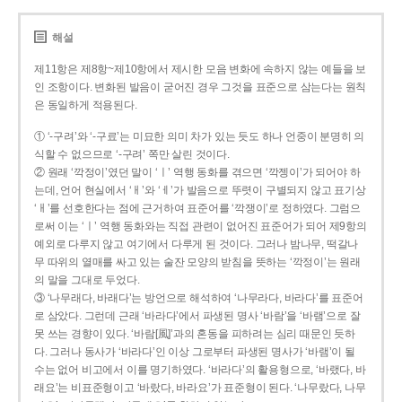
해설
제11항은 제8항~제10항에서 제시한 모음 변화에 속하지 않는 예들을 보
인 조항이다. 변화된 발음이 굳어진 경우 그것을 표준으로 삼는다는 원칙
은 동일하게 적용된다.
① ‘-구려’와 ‘-구료’는 미묘한 의미 차가 있는 듯도 하나 언중이 분명히 의
식할 수 없으므로 ‘-구려’ 쪽만 살린 것이다.
② 원래 ‘깍정이’였던 말이 ‘ㅣ’ 역행 동화를 겪으면 ‘깍젱이’가 되어야 하
는데, 언어 현실에서 ‘ㅐ’와 ‘ㅔ’가 발음으로 뚜렷이 구별되지 않고 표기상
‘ㅐ’를 선호한다는 점에 근거하여 표준어를 ‘깍쟁이’로 정하였다. 그럼으
로써 이는 ‘ㅣ’ 역행 동화와는 직접 관련이 없어진 표준어가 되어 제9항의
예외로 다루지 않고 여기에서 다루게 된 것이다. 그러나 밤나무, 떡갈나
무 따위의 열매를 싸고 있는 술잔 모양의 받침을 뜻하는 ‘깍정이’는 원래
의 말을 그대로 두었다.
③ ‘나무래다, 바래다’는 방언으로 해석하여 ‘나무라다, 바라다’를 표준어
로 삼았다. 그런데 근래 ‘바라다’에서 파생된 명사 ‘바람’을 ‘바램’으로 잘
못 쓰는 경향이 있다. ‘바람[風]’과의 혼동을 피하려는 심리 때문인 듯하
다. 그러나 동사가 ‘바라다’인 이상 그로부터 파생된 명사가 ‘바램’이 될
수는 없어 비고에서 이를 명기하였다. ‘바라다’의 활용형으로, ‘바랬다, 바
래요’는 비표준형이고 ‘바랐다, 바라요’가 표준형이 된다. ‘나무랐다, 나무