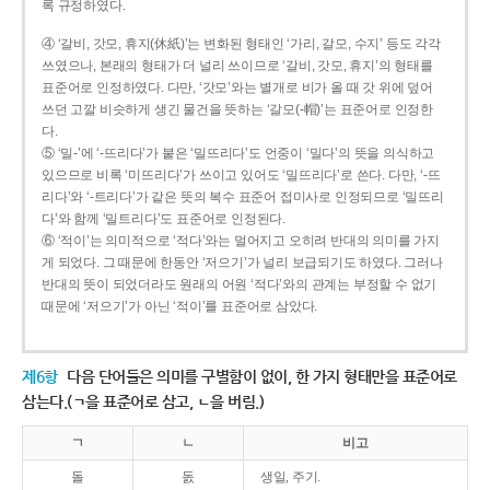
록 규정하였다.
④ ‘갈비, 갓모, 휴지(休紙)’는 변화된 형태인 ‘가리, 갈모, 수지’ 등도 각각
쓰였으나, 본래의 형태가 더 널리 쓰이므로 ‘갈비, 갓모, 휴지’의 형태를
표준어로 인정하였다. 다만, ‘갓모’와는 별개로 비가 올 때 갓 위에 덮어
쓰던 고깔 비슷하게 생긴 물건을 뜻하는 ‘갈모(-帽)’는 표준어로 인정한
다.
⑤ ‘밀-’에 ‘-뜨리다’가 붙은 ‘밀뜨리다’도 언중이 ‘밀다’의 뜻을 의식하고
있으므로 비록 ‘미뜨리다’가 쓰이고 있어도 ‘밀뜨리다’로 쓴다. 다만, ‘-뜨
리다’와 ‘-트리다’가 같은 뜻의 복수 표준어 접미사로 인정되므로 ‘밀뜨리
다’와 함께 ‘밀트리다’도 표준어로 인정된다.
⑥ ‘적이’는 의미적으로 ‘적다’와는 멀어지고 오히려 반대의 의미를 가지
게 되었다. 그 때문에 한동안 ‘저으기’가 널리 보급되기도 하였다. 그러나
반대의 뜻이 되었더라도 원래의 어원 ‘적다’와의 관계는 부정할 수 없기
때문에 ‘저으기’가 아닌 ‘적이’를 표준어로 삼았다.
제6항
다음 단어들은 의미를 구별함이 없이, 한 가지 형태만을 표준어로
삼는다.(ㄱ을 표준어로 삼고, ㄴ을 버림.)
ㄱ
ㄴ
비고
돌
돐
생일, 주기.