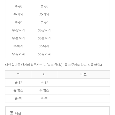
수-컷
숫-것
수-키와
숫-기와
수-탉
숫-닭
수-탕나귀
숫-당나귀
수-톨쩌귀
숫-돌쩌귀
수-퇘지
숫-돼지
수-평아리
숫-병아리
다만 2. 다음 단어의 접두사는 '숫-'으로 한다.(ㄱ을 표준어로 삼고, ㄴ을 버림.)
ㄱ
ㄴ
비고
숫-양
수-양
숫-염소
수-염소
숫-쥐
수-쥐
해설