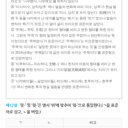
라요’도 ‘나무랬다, 나무래요’를 취하지 않는다.
④ ‘미시/미수, 상치/상추’ 역시 발음의 변화에 따라 ‘미수, 상추’가 현실 발
음으로 더 널리 쓰이고 있으므로 ‘미시, 상치’로 쓰지 않는다. 종(種)이 다
른 두 동물 사이에서 난 새끼를 말하는 ‘튀기’는 원래 ‘트기’였으나 발음이
변하여 ‘튀기’가 되었고 이 말이 널리 쓰이므로 표준어로 삼았다.
⑤ ‘주책(←주착, 主着)’은 한자어 형태를 버리고 변한 형태를 취한 것이
다. 그런데 ‘주착’이 원래 일정하게 자리 잡힌 주장이나 판단력이라는 뜻
이었으므로 ‘주책없다’가 표준어이고 ‘주책이다’는 비표준형이었으나,
‘주책’의 의미로서 ‘일정한 줏대가 없이 되는대로 하는 짓’을 인정함에 따
라 2016년에는 ‘주책없다’와 같은 의미로 쓰이는 ‘주책이다’를 표준형으
로 인정하였다.
⑥ ‘지루하다(←지리하다, 支離--)’ 역시 한자어 어원의 형태를 버리고 변
한 형태를 취한 것이다. 그러나 ‘지리멸렬(支離滅裂)’에서는 ‘지리’가 유지
되고 있다.
⑦ ‘시러베아들(←실업의아들), 허드레(←허드래), 호루라기(←호루루
기)’ 역시 변화된 후의 현실 발음을 반영한 표준어이다.
제12항
‘웃-’ 및 ‘윗-’은 명사 ‘위’에 맞추어 ‘윗-’으로 통일한다.(ㄱ을 표준
어로 삼고, ㄴ을 버림.)
ㄱ
ㄴ
비고