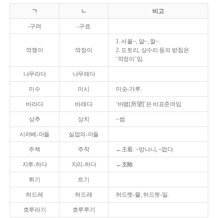
ㄱ
ㄴ
비고
-구려
-구료
1. 서울~, 알~, 찰~.
깍쟁이
깍정이
2. 도토리, 상수리 등의 받침은
‘깍정이’임.
나무라다
나무래다
미수
미시
미숫-가루.
바라다
바래다
‘바램[所望]’은 비표준어임.
상추
상치
~쌈.
시러베-아들
실업의-아들
주책
주착
←主着. ~망나니, ~없다.
지루-하다
지리-하다
←支離.
튀기
트기
허드레
허드래
허드렛-물, 허드렛-일.
호루라기
호루루기