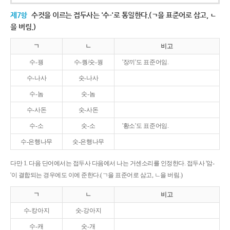
제7항
수컷을 이르는 접두사는 '수-'로 통일한다.(ㄱ을 표준어로 삼고, ㄴ
을 버림.)
ㄱ
ㄴ
비고
수-꿩
수-퀑/숫-꿩
'장끼'도 표준어임.
수-나사
숫-나사
수-놈
숫-놈
수-사돈
숫-사돈
수-소
숫-소
'황소'도 표준어임.
수-은행나무
숫-은행나무
다만 1. 다음 단어에서는 접두사 다음에서 나는 거센소리를 인정한다. 접두사 '암-
'이 결합되는 경우에도 이에 준한다.(ㄱ을 표준어로 삼고, ㄴ을 버림.)
ㄱ
ㄴ
비고
수-캉아지
숫-강아지
수-캐
숫-개