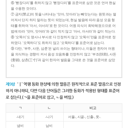
⑥ ‘뻗장다리’를 취하지 않고 ‘뻗정다리’를 표준어로 삼은 것은 언어 현실
을 수용한 것이다.
⑦ 금지(禁止)의 뜻을 나타내는 ‘앗아, 앗아라’는 빼앗는다는 원뜻과는 멀
어져서 단지 하지 말라는 뜻이 되었는데, 현실 발음에 따라 음성 모음 형
태를 취하여 ‘아서, 아서라’로 한 것이다. 어원 의식이 희박해졌으므로 어
법에 따라 ‘앗어, 앗어라’와 같이 적지 않고 ‘아서, 아서라’와 같이 적는다.
⑧ ‘오똑이’도 명사나 부사로 다 인정하지 않고 ‘오뚝이’만을 표준어로 정
하였다. ‘오똑하다’도 취하지 않고 ‘오뚝하다’를 표준어로 삼는다.
⑨ 다만, ‘부주, 사둔, 삼춘’은 널리 쓰이는 형태이나, 이들은 한자어 어원
을 의식하는 경향이 커서 음성 모음화를 인정하지 않고 ‘부조(扶助), 사돈
(査頓), 삼촌(三寸)’과 같이 한자어 발음을 그대로 쓴 것을 표준어로 삼았
다.
제9항
‘ㅣ’ 역행 동화 현상에 의한 발음은 원칙적으로 표준 발음으로 인정
하지 아니하되, 다만 다음 단어들은 그러한 동화가 적용된 형태를 표준어
로 삼는다.(ㄱ을 표준어로 삼고, ㄴ을 버림.)
ㄱ
ㄴ
비고
-내기
-나기
서울-, 시골-, 신출-, 풋-.
냄비
남비