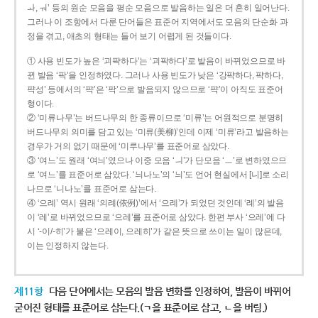
ㅘ, ㅝ’ 등의 원순 모음을 평순 모음으로 발음하는 일은 더 흔히 일어난다.
그러나 이 조항에서 다룬 단어들은 표준어 지역에서도 모음의 단순화 과
정을 겪고, 애초의 형태는 들어 보기 어렵게 된 것들이다.
① 사용 빈도가 높은 ‘괴퍅하다’는 ‘괴팍하다’로 발음이 바뀌었으므로 바
뀐 발음 ‘팍’을 인정하였다. 그러나 사용 빈도가 낮은 ‘강퍅하다, 퍅하다,
퍅성’ 등에서의 ‘퍅’은 ‘팍’으로 발음되지 않으므로 ‘퍅’이 아직도 표준어
형이다.
② ‘미류나무’는 버드나무의 한 종류이므로 ‘미류’는 어원적으로 분명히
버드나무의 의미를 담고 있는 ‘미류(美柳)’인데 이제 ‘미류’라고 발음하는
경우가 거의 없기 때문에 ‘미루나무’를 표준어로 삼았다.
③ ‘여느’도 원래 ‘여늬’였으나 이중 모음 ‘ㅢ’가 단모음 ‘ㅡ’로 변하였으므
로 ‘여느’를 표준어로 삼았다. ‘늬나노’의 ‘늬’도 언어 현실에서 [니]로 소리
나므로 ‘니나노’를 표준어로 삼는다.
④ ‘으례’ 역시 원래 ‘의례(依例)’에서 ‘으례’가 되었던 것인데 ‘례’의 발음
이 ‘레’로 바뀌었으므로 ‘으레’를 표준어로 삼았다. 한편 부사 ‘으레’에 다
시 ‘-이/-히’가 붙은 ‘으레이, 으레히’가 같은 뜻으로 쓰이는 일이 많은데,
이는 인정하지 않는다.
제11항
다음 단어에서는 모음의 발음 변화를 인정하여, 발음이 바뀌어
굳어진 형태를 표준어로 삼는다.(ㄱ을 표준어로 삼고, ㄴ을 버림.)