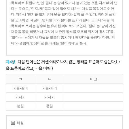
목적어로 취한다. 반면 ‘떨다’는 달려 있거나 붙어 있는 것을 쳐서 떼어 낸
다는 뜻으로, ‘먼지, 재’ 등과 같이 떨어져 나가는 대상을 목적어로 취한
다. 따라서 ‘먼지를 떨기 위해 옷을 털다’와 같이 쓸 수 있다. 이러한 쓰임
을 고려하면 ‘재떨이, 먼지떨이’가 올바른 표기가 된다. 그러나 ‘재물’이
목적어로 쓰이는 경우에는 유사한 의미로도 쓰인다. ‘털다’는 ‘남이 가진
재물을 몽땅 빼앗거나 그것이 보관된 장소를 모조리 뒤지어 훔치다’를,
‘떨다’는 ‘남에게서 재물을 모조리 훔치거나 빼앗다’를 뜻한다. 다만, ‘먹
다’와 결합해 합성어로 쓸 때에는 ‘털어먹다’로 쓴다.
제4항
다음 단어들은 거센소리로 나지 않는 형태를 표준어로 삼는다.(ㄱ
을 표준어로 삼고, ㄴ을 버림.)
ㄱ
ㄴ
비고
가을-갈이
가을-카리
거시기
거시키
분침
푼침
해설