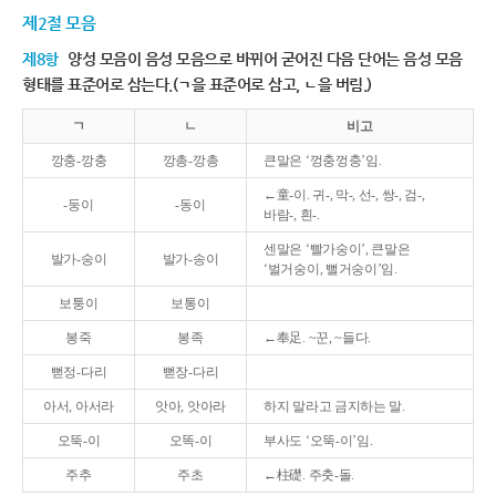
제2절 모음
제8항
양성 모음이 음성 모음으로 바뀌어 굳어진 다음 단어는 음성 모음
형태를 표준어로 삼는다.(ㄱ을 표준어로 삼고, ㄴ을 버림.)
ㄱ
ㄴ
비고
깡충-깡충
깡총-깡총
큰말은 ‘껑충껑충’임.
←童-이. 귀-, 막-, 선-, 쌍-, 검-,
-둥이
-동이
바람-, 흰-.
센말은 ‘빨가숭이’, 큰말은
발가-숭이
발가-송이
‘벌거숭이, 뻘거숭이’임.
보퉁이
보통이
봉죽
봉족
←奉足. ~꾼, ~들다.
뻗정-다리
뻗장-다리
아서, 아서라
앗아, 앗아라
하지 말라고 금지하는 말.
오뚝-이
오똑-이
부사도 ‘오뚝-이’임.
주추
주초
←柱礎. 주춧-돌.