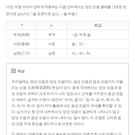
다만, 어원 의식이 강하게 작용하는 다음 단어에서는 양성 모음 형태를 그대로 표
준어로 삼는다.(ㄱ을 표준어로 삼고, ㄴ을 버림.)
ㄱ
ㄴ
비고
부조(扶助)
부주
~금, 부좃-술.
사돈(査頓)
사둔
밭~, 안~.
삼촌(三寸)
삼춘
시~, 외~, 처~.
해설
우리말에는 양성 모음은 양성 모음끼리, 음성 모음은 음성 모음끼리 어울
리는 모음 조화(母音調和) 현상이 있다. 중세 국어에서는 양성 모음과 음
성 모음의 세력이 크게 차이가 나지 않았으나 근대를 거치면서 음성 모음
의 세력이 급격히 커졌다. 예컨대 ‘ 막-아, 좁-아’, ‘접-어, 굽-어, 재-어, 세-
어, 괴-어, 쥐-어’ 등의 어미 활용에서도 음성 모음의 우세를 확인할 수 있
다. 심지어는 한 단어 내부에서도 양성 모음이 일관되게 나타나지 않고
양성 모음과 음성 모음이 섞여 나타나는 일이 많다. 이 조항은 그러한 음
성 모음 우세 현상을 명시적으로 규정한 것이다.
① 종래의 ‘깡총깡총’은 언어 현실을 반영하여 ‘깡충깡충’으로 정했다. 이