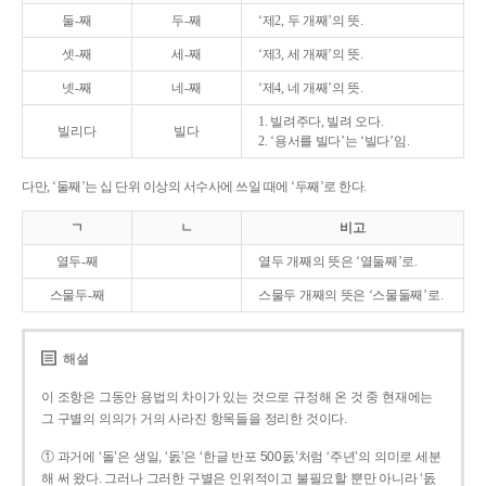
둘-째
두-째
‘제2, 두 개째’의 뜻.
셋-째
세-째
‘제3, 세 개째’의 뜻.
넷-째
네-째
‘제4, 네 개째’의 뜻.
1. 빌려주다, 빌려 오다.
빌리다
빌다
2. ‘용서를 빌다’는 ‘빌다’임.
다만, ‘둘째’는 십 단위 이상의 서수사에 쓰일 때에 ‘두째’로 한다.
ㄱ
ㄴ
비고
열두-째
열두 개째의 뜻은 ‘열둘째’로.
스물두-째
스물두 개째의 뜻은 ‘스물둘째’로.
해설
이 조항은 그동안 용법의 차이가 있는 것으로 규정해 온 것 중 현재에는
그 구별의 의의가 거의 사라진 항목들을 정리한 것이다.
① 과거에 ‘돌’은 생일, ‘돐’은 ‘한글 반포 500돐’처럼 ‘주년’의 의미로 세분
해 써 왔다. 그러나 그러한 구별은 인위적이고 불필요할 뿐만 아니라 ‘돐