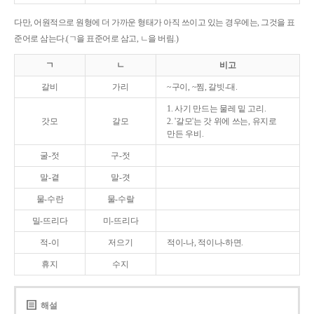
다만, 어원적으로 원형에 더 가까운 형태가 아직 쓰이고 있는 경우에는, 그것을 표
준어로 삼는다.(ㄱ을 표준어로 삼고, ㄴ을 버림.)
ㄱ
ㄴ
비고
갈비
가리
~구이, ~찜, 갈빗-대.
1. 사기 만드는 물레 밑 고리.
갓모
갈모
2. '갈모'는 갓 위에 쓰는, 유지로
만든 우비.
굴-젓
구-젓
말-곁
말-겻
물-수란
물-수랄
밀-뜨리다
미-뜨리다
적-이
저으기
적이-나, 적이나-하면.
휴지
수지
해설