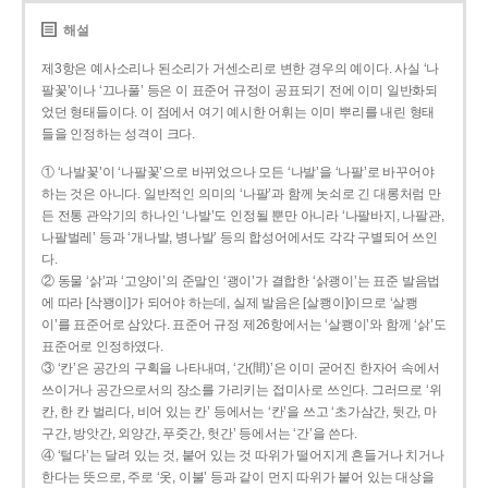
해설
제3항은 예사소리나 된소리가 거센소리로 변한 경우의 예이다. 사실 ‘나
팔꽃’이나 ‘끄나풀’ 등은 이 표준어 규정이 공표되기 전에 이미 일반화되
었던 형태들이다. 이 점에서 여기 예시한 어휘는 이미 뿌리를 내린 형태
들을 인정하는 성격이 크다.
① ‘나발꽃’이 ‘나팔꽃’으로 바뀌었으나 모든 ‘나발’을 ‘나팔’로 바꾸어야
하는 것은 아니다. 일반적인 의미의 ‘나팔’과 함께 놋쇠로 긴 대롱처럼 만
든 전통 관악기의 하나인 ‘나발’도 인정될 뿐만 아니라 ‘나팔바지, 나팔관,
나팔벌레’ 등과 ‘개나발, 병나발’ 등의 합성어에서도 각각 구별되어 쓰인
다.
② 동물 ‘삵’과 ‘고양이’의 준말인 ‘괭이’가 결합한 ‘삵괭이’는 표준 발음법
에 따라 [삭꽹이]가 되어야 하는데, 실제 발음은 [살쾡이]이므로 ‘살쾡
이’를 표준어로 삼았다. 표준어 규정 제26항에서는 ‘살쾡이’와 함께 ‘삵’도
표준어로 인정하였다.
③ ‘칸’은 공간의 구획을 나타내며, ‘간(間)’은 이미 굳어진 한자어 속에서
쓰이거나 공간으로서의 장소를 가리키는 접미사로 쓰인다. 그러므로 ‘위
칸, 한 칸 벌리다, 비어 있는 칸’ 등에서는 ‘칸’을 쓰고 ‘초가삼간, 뒷간, 마
구간, 방앗간, 외양간, 푸줏간, 헛간’ 등에서는 ‘간’을 쓴다.
④ ‘털다’는 달려 있는 것, 붙어 있는 것 따위가 떨어지게 흔들거나 치거나
한다는 뜻으로, 주로 ‘옷, 이불’ 등과 같이 먼지 따위가 붙어 있는 대상을