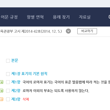
메인콘텐츠 바로가기
어문 규정
항별 연혁
용례 찾기
자료실
비교하기
체육관광부 고시 제2014-42호(2014. 12. 5.)
본문
제1장 표기의 기본 원칙
제1항
국어의 로마자 표기는 국어의 표준 발음법에 따라 적는 것을 
북
제2항
로마자 이외의 부호는 되도록 사용하지 않는다.
북
제3항
삭제
연