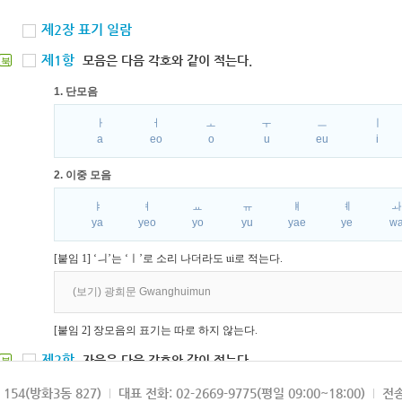
제2장 표기 일람
제1항
모음은 다음 각호와 같이 적는다.
북
1. 단모음
ㅏ
ㅓ
ㅗ
ㅜ
ㅡ
ㅣ
a
eo
o
u
eu
i
2. 이중 모음
ㅑ
ㅕ
ㅛ
ㅠ
ㅒ
ㅖ
ya
yeo
yo
yu
yae
ye
w
[붙임 1] ‘ㅢ’는 ‘ㅣ’로 소리 나더라도 ui로 적는다.
(보기) 광희문 Gwanghuimun
[붙임 2] 장모음의 표기는 따로 하지 않는다.
제2항
자음은 다음 각호와 같이 적는다.
북
1. 파열음
154(방화3동 827)
대표 전화: 02-2669-9775(평일 09:00~18:00)
전송