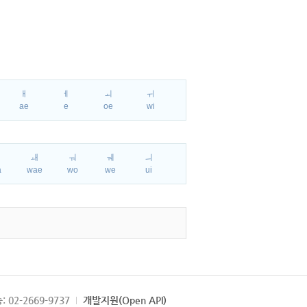
ㅐ
ㅔ
ㅚ
ㅟ
ae
e
oe
wi
ㅘ
ㅙ
ㅝ
ㅞ
ㅢ
a
wae
wo
we
ui
: 02-2669-9737
개발지원(Open API)