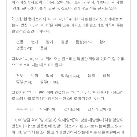
이와 마찬가지로 위의 ‘어깨, 오빠, 새끼, 토끼, 가꾸다, 기쁘다, 아끼다’를
‘엇개, 옵바, 샛기, 톳기, 갓구다, 깃브다, 앗기다’로 적을 근거는 없다.
2. 또한 한 형태소에서 ‘ㄴ, ㄹ, ㅁ, ㅇ’ 뒤에서 나는 된소리도 소리대로 적
는다. 받침 ‘ㄴ, ㄹ, ㅁ, ㅇ’은 뒤에 오는 예사소리를 된소리로 바꾸어 주는
필연적인 조건이 아니다.
건들
번개
딸기
절벙
듬성
함지
(하다)
껑둥
뭉실
(하다)
따라서 ‘ㄴ, ㄹ, ㅁ, ㅇ’ 뒤에 오는 된소리는 특별한 까닭이 있다고 할 수 없
으므로 소리 나는 대로 표기한다.
건뜻
번쩍
딸꾹
절뚝
듬뿍
함빡
(거리다)
껑뚱
뭉뚱
(하다)
(그리다)
그렇지만 ‘ㄱ, ㅂ’ 받침 뒤에 연결되는 ‘ㄱ, ㄷ, ㅂ, ㅅ, ㅈ’은 언제나 된소리
로 소리 나므로 이러한 경우에는 된소리로 표기하지 않는다.
늑대[늑때]
낙지[낙찌]
접시[접씨]
갑자기[갑짜기]
‘ㄱ, ㅂ’ 받침 외에 ‘믿고[믿꼬], 잊지[읻찌]’와 ‘낯설다[낟썰다]’처럼 앞말의
받침이 [ㄷ]으로 발음될 때 뒷말의 첫소리가 된소리로 나는 예들도 있다.
이러한 말 역시 된소리를 표기에 반영하지 않는데 이는 다른 이유에서이