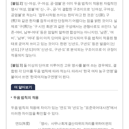
[붙임 2]
‘신-여성, 구-여성, 공-염불’은 이미 두음 법칙이 적용된 자립적인
명사 ‘여성, 염불’에 ‘신-, 구-, 공-’이 결합한 구조이므로 ‘신여성, 구여성,
공염불’로 적는다. ‘접두사처럼 쓰이는 한자’라고 한 것은 ‘신(新), 구
(舊)’와 같은 한자를 접두사로만 단정하기 어렵다는 점을 밝힌 것이다. 실
제로 ‘구(舊)’는 ‘구 시민 회관’과 같은 구성에서는 관형사로도 쓰인다. ‘남
존­-여비, 남부-­여대’ 등은 엄밀히 말하면 합성어는 아니지만, ‘남존’, ‘여
비’, ‘남부’, ‘여대’ 등이 마치 단어와 같이 인식되어 두음 법칙이 적용된 형
태로 굳어져 쓰이고 있는 것이다. 한편 ‘신년도, 구년도’ 등은 발음이 [신
년도], [구ː년도]이며 ‘신년­-도, 구년-­도’로 분석되는 구조이므로 이 규정이
적용되지 않는다.
[붙임 3]
둘 이상의 단어로 이루어진 고유 명사를 붙여 쓰는 경우에도, 결
합된 각 단어를 두음 법칙에 따라 적는다. 따라서 ‘한국 여자 농구 연맹’을
붙여서 쓰면 ‘한국여자농구연맹’이 된다.
더 알아보기
두음 법칙의 적용
두음 법칙의 적용에 차이가 있는 ‘연도’와 ‘년도’는 “표준국어대사전”에서
이러한 차이점을 확인할 수 있다.
연도(年度)
「명사」 사무나 회계 결산 따위의 처리를 위하여 편의