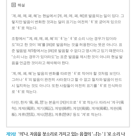
해설
‘계, 례, 몌, 폐, 혜’는 현실에서 [게, 레, 메, 페, 헤]로 발음되는 일이 있다. 그
렇지만 발음이 변화한 것과는 달리 표기는 여전히 ‘ㅖ’로 굳어져 있으므
로 ‘ㅖ’로 적는다.
조항에서 “‘계, 례, 몌, 폐, 혜’의 ‘ㅖ’는 ‘ㅔ’로 소리 나는 경우가 있더라
도”라고 한 것이 ‘례’를 [레]로 발음하는 것을 허용한다는 뜻은 아니다. 표
준 발음법 제5항에서는 [레]로 발음할 수 없다고 명시하고 있기 때문이다.
“소리 나는 경우가 있더라도”는 표준 발음을 제시한 것이 아니라 현실 발
음을 언급한 것이라고 해석해야 한다.
‘계, 몌, 폐, 혜’는 발음의 변화를 따르면 ‘ㅔ’로 적어야 할 것처럼 보인다.
그러나 ‘ㅖ’의 발음이 완전히 사라졌다고 할 수 없고 철자와 발음이 반드
시 일치하는 것도 아니다. 또한 사람들이 여전히 표기를 ‘ㅖ’로 인식하므
로 ‘ㅖ’로 적는다.
다만, 한자 ‘偈, 揭, 憩’는 본음이 [게]이므로 ‘ㅔ’로 적는다. 따라서 ‘게구(偈
句), 게제(偈諦), 게기(揭記), 게방(揭榜), 게양(揭揚), 게재(揭載), 게판(揭
板), 게류(憩流), 게식(憩息), 게휴(憩休)’ 등도 ‘게’로 적는다.
제9항
‘의’나, 자음을 첫소리로 가지고 있는 음절의 ‘ㅢ’는 ‘ㅣ’로 소리 나