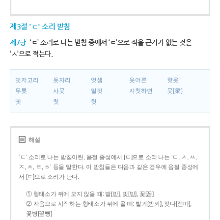
제3절 'ㄷ' 소리 받침
제7항
‘ㄷ’ 소리로 나는 받침 중에서 ‘ㄷ’으로 적을 근거가 없는 것은
‘ㅅ’으로 적는다.
덧저고리
돗자리
엇셈
웃어른
핫옷
무릇
사뭇
얼핏
자칫하면
뭇[衆]
옛
첫
헛
해설
‘ㄷ’ 소리로 나는 받침이란, 음절 종성에서 [ㄷ]으로 소리 나는 ‘ㄷ, ㅅ, ㅆ,
ㅈ, ㅊ, ㅌ, ㅎ’ 등을 말한다. 이 받침들은 다음과 같은 경우에 음절 종성에
서 [ㄷ]으로 소리가 난다.
① 형태소가 뒤에 오지 않을 때: 밭[받], 빚[빋], 꽃[꼳]
② 자음으로 시작하는 형태소가 뒤에 올 때: 밭과[받꽈], 젖다[젇따],
꽃병[꼳뼝]