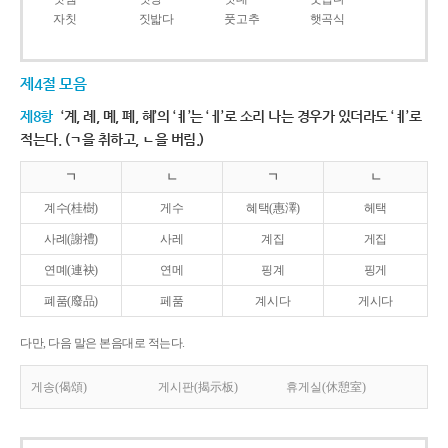
자칫
짓밟다
풋고추
햇곡식
제4절 모음
제8항
‘계, 례, 몌, 폐, 혜’의 ‘ㅖ’는 ‘ㅔ’로 소리 나는 경우가 있더라도 ‘ㅖ’로
적는다. (ㄱ을 취하고, ㄴ을 버림.)
ㄱ
ㄴ
ㄱ
ㄴ
계수(桂樹)
게수
혜택(惠澤)
헤택
사례(謝禮)
사레
계집
게집
연몌(連袂)
연메
핑계
핑게
폐품(廢品)
페품
계시다
게시다
다만, 다음 말은 본음대로 적는다.
게송(偈頌)
게시판(揭示板)
휴게실(休憩室)