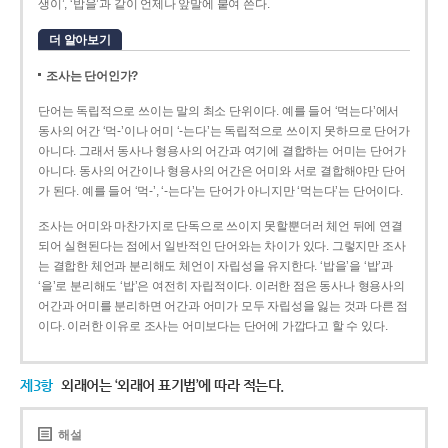
생이’, ‘밥을’과 같이 언제나 앞말에 붙여 쓴다.
더 알아보기
조사는 단어인가?
단어는 독립적으로 쓰이는 말의 최소 단위이다. 예를 들어 ‘먹는다’에서
동사의 어간 ‘먹-­’이나 어미 ‘­-는다’는 독립적으로 쓰이지 못하므로 단어가
아니다. 그래서 동사나 형용사의 어간과 여기에 결합하는 어미는 단어가
아니다. 동사의 어간이나 형용사의 어간은 어미와 서로 결합해야만 단어
가 된다. 예를 들어 ‘먹-’, ‘-는다’는 단어가 아니지만 ‘먹는다’는 단어이다.
조사는 어미와 마찬가지로 단독으로 쓰이지 못할뿐더러 체언 뒤에 연결
되어 실현된다는 점에서 일반적인 단어와는 차이가 있다. 그렇지만 조사
는 결합한 체언과 분리해도 체언이 자립성을 유지한다. ‘밥을’을 ‘밥’과
‘을’로 분리해도 ‘밥’은 여전히 자립적이다. 이러한 점은 동사나 형용사의
어간과 어미를 분리하면 어간과 어미가 모두 자립성을 잃는 것과 다른 점
이다. 이러한 이유로 조사는 어미보다는 단어에 가깝다고 할 수 있다.
제3항
외래어는 ‘외래어 표기법’에 따라 적는다.
해설