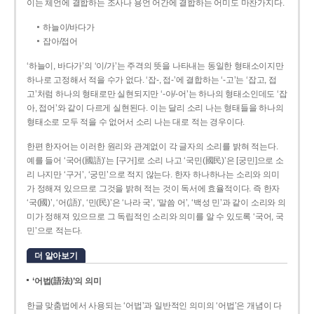
이는 체언에 결합하는 조사나 용언 어간에 결합하는 어미도 마찬가지다.
하늘이/바다가
잡아/접어
‘하늘이, 바다가’의 ‘이/가’는 주격의 뜻을 나타내는 동일한 형태소이지만
하나로 고정해서 적을 수가 없다. ‘잡-, 접-’에 결합하는 ‘-고’는 ‘잡고, 접
고’처럼 하나의 형태로만 실현되지만 ‘-아/-어’는 하나의 형태소인데도 ‘잡
아, 접어’와 같이 다르게 실현된다. 이는 달리 소리 나는 형태들을 하나의
형태소로 모두 적을 수 없어서 소리 나는 대로 적는 경우이다.
한편 한자어는 이러한 원리와 관계없이 각 글자의 소리를 밝혀 적는다.
예를 들어 ‘국어(國語)’는 [구거]로 소리 나고 ‘국민(國民)’은 [궁민]으로 소
리 나지만 ‘구거’, ‘궁민’으로 적지 않는다. 한자 하나하나는 소리와 의미
가 정해져 있으므로 그것을 밝혀 적는 것이 독서에 효율적이다. 즉 한자
‘국(國)’, ‘어(語)’, ‘민(民)’은 ‘나라 국’, ‘말씀 어’, ‘백성 민’과 같이 소리와 의
미가 정해져 있으므로 그 독립적인 소리와 의미를 알 수 있도록 ‘국어, 국
민’으로 적는다.
더 알아보기
‘어법(語法)’의 의미
한글 맞춤법에서 사용되는 ‘어법’과 일반적인 의미의 ‘어법’은 개념이 다