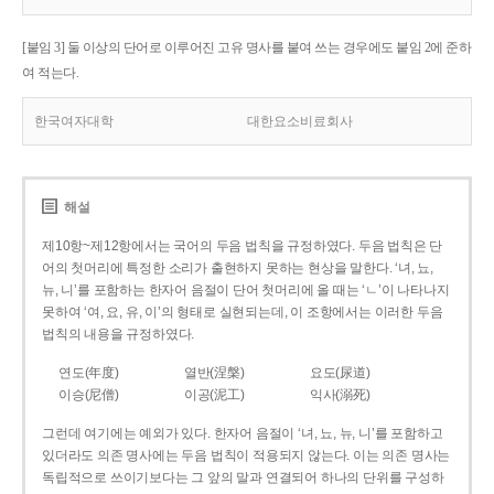
[붙임 3] 둘 이상의 단어로 이루어진 고유 명사를 붙여 쓰는 경우에도 붙임 2에 준하
여 적는다.
한국여자대학
대한요소비료회사
해설
제10항~제12항에서는 국어의 두음 법칙을 규정하였다. 두음 법칙은 단
어의 첫머리에 특정한 소리가 출현하지 못하는 현상을 말한다. ‘녀, 뇨,
뉴, 니’를 포함하는 한자어 음절이 단어 첫머리에 올 때는 ‘ㄴ’이 나타나지
못하여 ‘여, 요, 유, 이’의 형태로 실현되는데, 이 조항에서는 이러한 두음
법칙의 내용을 규정하였다.
연도(年度)
열반(涅槃)
요도(尿道)
이승(尼僧)
이공(泥工)
익사(溺死)
그런데 여기에는 예외가 있다. 한자어 음절이 ‘녀, 뇨, 뉴, 니’를 포함하고
있더라도 의존 명사에는 두음 법칙이 적용되지 않는다. 이는 의존 명사는
독립적으로 쓰이기보다는 그 앞의 말과 연결되어 하나의 단위를 구성하