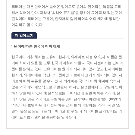
외래어는 다른 언어에서 들어온 말이므로 원어의 언어적인 특징을 고려
해서 적어야 한다. 따라서 ‘외래어 표기법’을 정하여 그에 따라 적는 것이
원칙이다. 외래어는 고유어, 한자어와 함께 국어의 어휘 체계에 정착한
어휘라고 할 수 있다.
더 알아보기
원어에 따른 한국어 어휘 체계
한국어의 어휘 체계는 고유어, 한자어, 외래어로 나눌 수 있다. 이들은 원
어에 차이가 있을 뿐 모두 한국어 어휘에 속한다. 국어사전에서는 단어의
원어를 밝히고 있다. 고유어에는 원어가 제시되어 있지 않고 한자어에는
한자가, 외래어에는 각 단어의 원어명과 로마자 표기가 제시되어 있어서
이로써 어휘 부류를 알 수가 있다. 외래어는 국어의 어휘 체계에 속하지
않는 외국어와 개념적으로 구별된다. 하지만 실생활에서 그 구별이 명확
하지 않을 때가 있다. 현실적으로는 국어사전에 실린 어휘는 외래어, 실
리지 않은 것은 외국어로 구별하는 것이 편리하다. 예컨대 ‘보이(boy)’가
‘식당이나 호텔 따위에서 접대하는 남자’를 의미할 때는 외래어지만 ‘소
년’의 뜻으로 쓰일 때는 외국어라고 할 수 있다. 외국어를 표기할 때도 외
래어 표기법의 원칙을 준용하는 일이 많다.