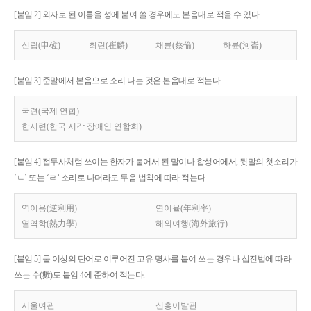
[붙임 2] 외자로 된 이름을 성에 붙여 쓸 경우에도 본음대로 적을 수 있다.
신립(申砬)
최린(崔麟)
채륜(蔡倫)
하륜(河崙)
[붙임 3] 준말에서 본음으로 소리 나는 것은 본음대로 적는다.
국련(국제 연합)
한시련(한국 시각 장애인 연합회)
[붙임 4] 접두사처럼 쓰이는 한자가 붙어서 된 말이나 합성어에서, 뒷말의 첫소리가
‘ㄴ’ 또는 ‘ㄹ’ 소리로 나더라도 두음 법칙에 따라 적는다.
역이용(逆利用)
연이율(年利率)
열역학(熱力學)
해외여행(海外旅行)
[붙임 5] 둘 이상의 단어로 이루어진 고유 명사를 붙여 쓰는 경우나 십진법에 따라
쓰는 수(數)도 붙임 4에 준하여 적는다.
서울여관
신흥이발관