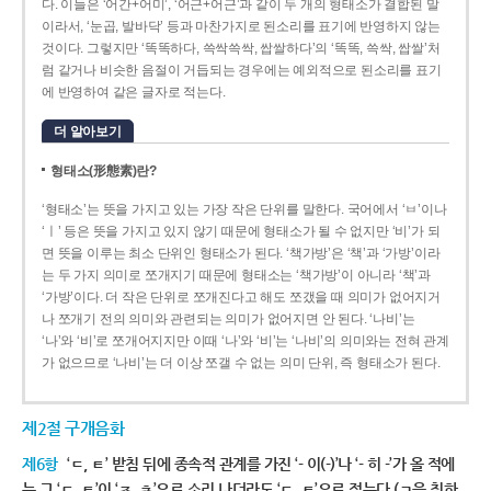
다. 이들은 ‘어간+어미’, ‘어근+어근’과 같이 두 개의 형태소가 결합된 말
이라서, ‘눈곱, 발바닥’ 등과 마찬가지로 된소리를 표기에 반영하지 않는
것이다. 그렇지만 ‘똑똑하다, 쓱싹쓱싹, 쌉쌀하다’의 ‘똑똑, 쓱싹, 쌉쌀’처
럼 같거나 비슷한 음절이 거듭되는 경우에는 예외적으로 된소리를 표기
에 반영하여 같은 글자로 적는다.
더 알아보기
형태소(形態素)란?
‘형태소’는 뜻을 가지고 있는 가장 작은 단위를 말한다. 국어에서 ‘ㅂ’이나
‘ㅣ’ 등은 뜻을 가지고 있지 않기 때문에 형태소가 될 수 없지만 ‘비’가 되
면 뜻을 이루는 최소 단위인 형태소가 된다. ‘책가방’은 ‘책’과 ‘가방’이라
는 두 가지 의미로 쪼개지기 때문에 형태소는 ‘책가방’이 아니라 ‘책’과
‘가방’이다. 더 작은 단위로 쪼개진다고 해도 쪼갰을 때 의미가 없어지거
나 쪼개기 전의 의미와 관련되는 의미가 없어지면 안 된다. ‘나비’는
‘나’와 ‘비’로 쪼개어지지만 이때 ‘나’와 ‘비’는 ‘나비’의 의미와는 전혀 관계
가 없으므로 ‘나비’는 더 이상 쪼갤 수 없는 의미 단위, 즉 형태소가 된다.
제2절 구개음화
제6항
‘ㄷ, ㅌ’ 받침 뒤에 종속적 관계를 가진 ‘- 이(-)’나 ‘- 히 -’가 올 적에
는 그 ‘ㄷ, ㅌ’이 ‘ㅈ, ㅊ’으로 소리 나더라도 ‘ㄷ, ㅌ’으로 적는다.(ㄱ을 취하