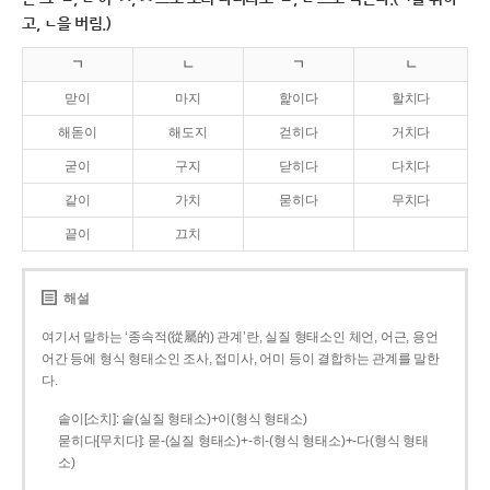
고, ㄴ을 버림.)
ㄱ
ㄴ
ㄱ
ㄴ
맏이
마지
핥이다
할치다
해돋이
해도지
걷히다
거치다
굳이
구지
닫히다
다치다
같이
가치
묻히다
무치다
끝이
끄치
해설
여기서 말하는 ‘종속적(從屬的) 관계’란, 실질 형태소인 체언, 어근, 용언
어간 등에 형식 형태소인 조사, 접미사, 어미 등이 결합하는 관계를 말한
다.
솥이[소치]: 솥(실질 형태소)+이(형식 형태소)
묻히다[무치다]: 묻­-(실질 형태소)+­-히­-(형식 형태소)+-다(형식 형태
소)