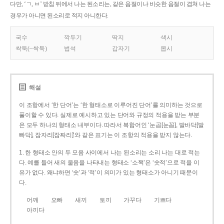
다만, ‘ㄱ, ㅂ’ 받침 뒤에서 나는 된소리는, 같은 음절이나 비슷한 음절이 겹쳐 나는
경우가 아니면 된소리로 적지 아니한다.
국수
깍두기
딱지
색시
싹둑(~싹둑)
법석
갑자기
몹시
해설
이 조항에서 ‘한 단어’는 ‘한 형태소로 이루어진 단어’를 의미하는 것으로
풀이할 수 있다. 실제로 예시하고 있는 단어와 규정의 적용을 받는 부분
은 모두 하나의 형태소 내부이다. 따라서 복합어인 ‘눈곱[눈꼽], 발바닥[발
빠닥], 잠자리[잠짜리]’와 같은 표기는 이 조항의 적용을 받지 않는다.
1. 한 형태소 안의 두 모음 사이에서 나는 된소리는 소리 나는 대로 적는
다. 예를 들어 새의 울음을 나타내는 형태소 ‘소쩍’은 ‘솟적’으로 적을 이
유가 없다. 왜냐하면 ‘솟’과 ‘적’이 의미가 있는 형태소가 아니기 때문이
다.
어깨
오빠
새끼
토끼
가꾸다
기쁘다
아끼다