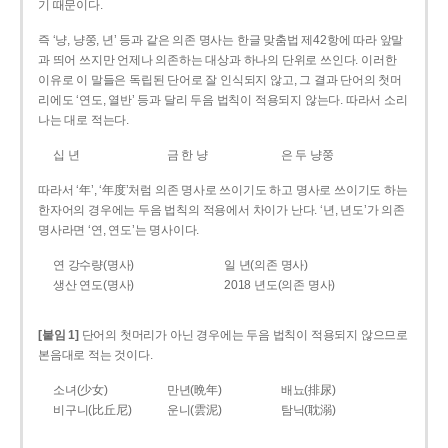
기 때문이다.
즉 ‘냥, 냥쭝, 년’ 등과 같은 의존 명사는 한글 맞춤법 제42항에 따라 앞말
과 띄어 쓰지만 언제나 의존하는 대상과 하나의 단위로 쓰인다. 이러한
이유로 이 말들은 독립된 단어로 잘 인식되지 않고, 그 결과 단어의 첫머
리에도 ‘연도, 열반’ 등과 달리 두음 법칙이 적용되지 않는다. 따라서 소리
나는 대로 적는다.
십 년
금 한 냥
은 두 냥쭝
따라서 ‘年’, ‘年度’처럼 의존 명사로 쓰이기도 하고 명사로 쓰이기도 하는
한자어의 경우에는 두음 법칙의 적용에서 차이가 난다. ‘년, 년도’가 의존
명사라면 ‘연, 연도’는 명사이다.
연 강수량(명사)
일 년(의존 명사)
생산 연도(명사)
2018 년도(의존 명사)
[붙임 1]
단어의 첫머리가 아닌 경우에는 두음 법칙이 적용되지 않으므로
본음대로 적는 것이다.
소녀(少女)
만년(晩年)
배뇨(排尿)
비구니(比丘尼)
운니(雲泥)
탐닉(耽溺)