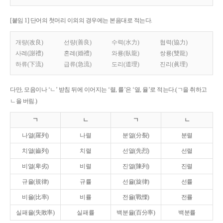
[붙임 1] 단어의 첫머리 이외의 경우에는 본음대로 적는다.
개량(改良)
선량(善良)
수력(水力)
협력(協力)
사례(謝禮)
혼례(婚禮)
와룡(臥龍)
쌍룡(雙龍)
하류(下流)
급류(急流)
도리(道理)
진리(眞理)
다만, 모음이나 ‘ㄴ’ 받침 뒤에 이어지는 ‘렬, 률’은 ‘열, 율’로 적는다.(ㄱ을 취하고
ㄴ을 버림.)
ㄱ
ㄴ
ㄱ
ㄴ
나열(羅列)
나렬
분열(分裂)
분렬
치열(齒列)
치렬
선열(先烈)
선렬
비열(卑劣)
비렬
진열(陳列)
진렬
규율(規律)
규률
선율(旋律)
선률
비율(比率)
비률
전율(戰慄)
전률
실패율(失敗率)
실패률
백분율(百分率)
백분률