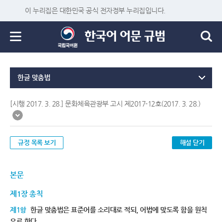
이 누리집은 대한민국 공식 전자정부 누리집입니다.
한글 맞춤법
[시행 2017. 3. 28.] 문화체육관광부 고시 제2017-12호(2017. 3. 28.)
규정 목록 보기
해설 닫기
본문
제1장 총칙
제1항
한글 맞춤법은 표준어를 소리대로 적되, 어법에 맞도록 함을 원칙
으로 한다.