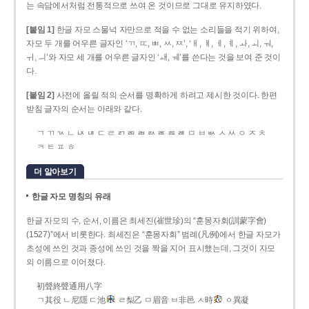
는 속담에서처럼 전통적으로 쓰여 온 것이므로 그대로 유지하였다.
[붙임 1]
한글 자모 스물넉 자만으로 적을 수 없는 소리들을 적기 위하여,
자모 두 개를 어우른 글자인 ‘ㄲ, ㄸ, ㅃ, ㅆ, ㅉ’, ‘ㅐ, ㅒ, ㅔ, ㅖ, ㅘ, ㅚ, ㅝ,
ㅟ, ㅢ’와 자모 세 개를 어우른 글자인 ‘ㅙ, ㅞ’를 쓴다는 것을 보여 준 것이
다.
[붙임 2]
사전에 올릴 적의 순서를 명확하게 하려고 제시한 것이다. 한편
받침 글자의 순서는 아래와 같다.
ㄱ ㄲ ㄳ ㄴ ㄵ ㄶ ㄷ ㄹ ㄺ ㄻ ㄼ ㄽ ㄾ ㄿ ㅀ ㅁ ㅂ ㅄ ㅅ ㅆ ㅇ ㅈ ㅊ
ㅋ ㅌ ㅍ ㅎ
더 알아보기
한글 자모 명칭의 유래
한글 자모의 수, 순서, 이름은 최세진(崔世珍)의 “훈몽자회(訓蒙字會)
(1527)”에서 비롯한다. 최세진은 “훈몽자회” 범례(凡例)에서 한글 자모가
초성에 쓰인 것과 종성에 쓰인 것을 짝을 지어 표시했는데, 그것이 자모
의 이름으로 이어졌다.
初聲終聲通用八字
ㄱ其役 ㄴ尼隱 ㄷ池
ㄹ梨乙 ㅁ眉音 ㅂ非邑 ㅅ時
ㆁ異凝