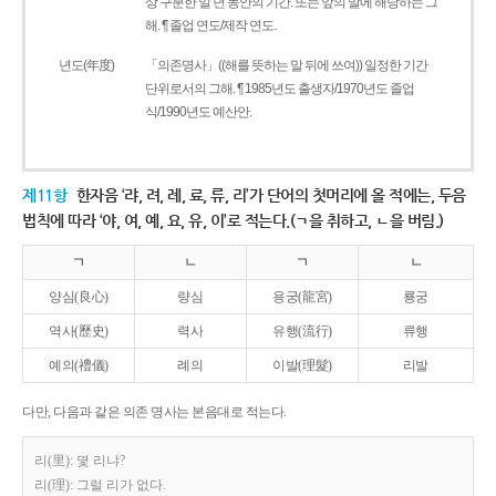
상 구분한 일 년 동안의 기간. 또는 앞의 말에 해당하는 그
해. ¶ 졸업 연도/제작 연도.
년도(年度)
「의존명사」((해를 뜻하는 말 뒤에 쓰여)) 일정한 기간
단위로서의 그해. ¶ 1985년도 출생자/1970년도 졸업
식/1990년도 예산안.
제11항
한자음 ‘랴, 려, 례, 료, 류, 리’가 단어의 첫머리에 올 적에는, 두음
법칙에 따라 ‘야, 여, 예, 요, 유, 이’로 적는다.(ㄱ을 취하고, ㄴ을 버림.)
ㄱ
ㄴ
ㄱ
ㄴ
양심(良心)
량심
용궁(龍宮)
룡궁
역사(歷史)
력사
유행(流行)
류행
예의(禮儀)
례의
이발(理髮)
리발
다만, 다음과 같은 의존 명사는 본음대로 적는다.
리(里): 몇 리냐?
리(理): 그럴 리가 없다.