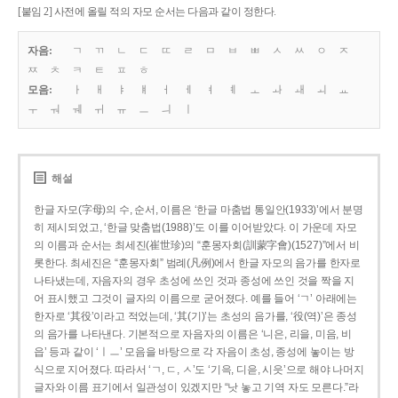
[붙임 2] 사전에 올릴 적의 자모 순서는 다음과 같이 정한다.
자음:
ㄱ
ㄲ
ㄴ
ㄷ
ㄸ
ㄹ
ㅁ
ㅂ
ㅃ
ㅅ
ㅆ
ㅇ
ㅈ
ㅉ
ㅊ
ㅋ
ㅌ
ㅍ
ㅎ
모음:
ㅏ
ㅐ
ㅑ
ㅒ
ㅓ
ㅔ
ㅕ
ㅖ
ㅗ
ㅘ
ㅙ
ㅚ
ㅛ
ㅜ
ㅝ
ㅞ
ㅟ
ㅠ
ㅡ
ㅢ
ㅣ
해설
한글 자모(字母)의 수, 순서, 이름은 ‘한글 마춤법 통일안(1933)’에서 분명
히 제시되었고, ‘한글 맞춤법(1988)’도 이를 이어받았다. 이 가운데 자모
의 이름과 순서는 최세진(崔世珍)의 “훈몽자회(訓蒙字會)(1527)”에서 비
롯한다. 최세진은 “훈몽자회” 범례(凡例)에서 한글 자모의 음가를 한자로
나타냈는데, 자음자의 경우 초성에 쓰인 것과 종성에 쓰인 것을 짝을 지
어 표시했고 그것이 글자의 이름으로 굳어졌다. 예를 들어 ‘ㄱ’ 아래에는
한자로 ‘其役’이라고 적었는데, ‘其(기)’는 초성의 음가를, ‘役(역)’은 종성
의 음가를 나타낸다. 기본적으로 자음자의 이름은 ‘니은, 리을, 미음, 비
읍’ 등과 같이 ‘ㅣㅡ’ 모음을 바탕으로 각 자음이 초성, 종성에 놓이는 방
식으로 지어졌다. 따라서 ‘ㄱ, ㄷ, ㅅ’도 ‘기윽, 디읃, 시읏’으로 해야 나머지
글자와 이름 표기에서 일관성이 있겠지만 “낫 놓고 기역 자도 모른다.”라