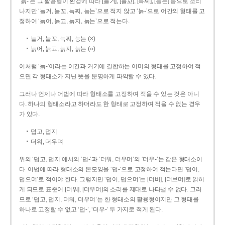
‘늙-’은 그 활용형이 환경에 따라 [늘거], [늘꼬], [늑찌], [능는] 등으로 소리
나지만 ‘늘거, 늘꼬, 늑찌, 능는’으로 적지 않고 ‘늙-’으로 어간의 형태를 고
정하여 ‘늙어, 늙고, 늙지, 늙는’으로 적는다.
늘거, 늘꼬, 늑찌, 능는 (×)
늙어, 늙고, 늙지, 늙는 (○)
이처럼 ‘늙-­’이라는 어간과 거기에 결합하는 어미의 형태를 고정하여 적
으면 각 형태소가 지닌 뜻을 분명하게 파악할 수 있다.
그러나 언제나 어법에 따라 형태소를 고정하여 적을 수 있는 것은 아니
다. 하나의 형태소라고 하더라도 한 형태로 고정하여 적을 수 없는 경우
가 있다.
덥고, 덥지
더워, 더우며
위의 ‘덥고, 덥지’에서의 ‘덥-­’과 ‘더워, 더우며’의 ‘더우-­’는 같은 형태소이
다. 어법에 따라 형태소의 본모양을 ‘덥-­’으로 고정하여 적는다면 ‘덥어,
덥으며’로 적어야 한다. 그렇지만 ‘덥어, 덥으며’는 [더버], [더브며]로 읽히
게 되므로 표준어 [더워], [더우며]의 소리를 제대로 나타낼 수 없다. 그러
므로 ‘덥고, 덥지, 더워, 더우며’는 한 형태소의 활용형이지만 그 형태를
하나로 고정할 수 없고 ‘덥-’, ‘더우-’ 두 가지로 적게 된다.