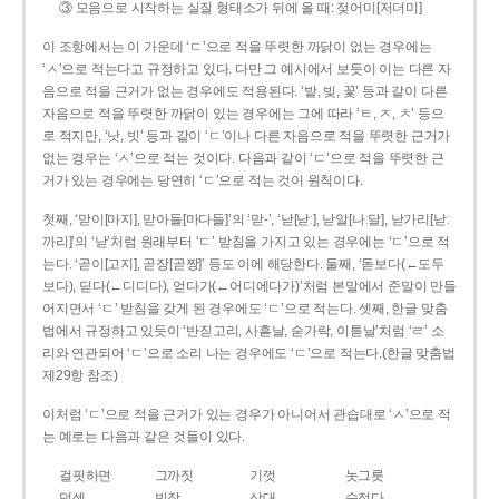
③ 모음으로 시작하는 실질 형태소가 뒤에 올 때: 젖어미[저더미]
이 조항에서는 이 가운데 ‘ㄷ’으로 적을 뚜렷한 까닭이 없는 경우에는
‘ㅅ’으로 적는다고 규정하고 있다. 다만 그 예시에서 보듯이 이는 다른 자
음으로 적을 근거가 없는 경우에도 적용된다. ‘밭, 빚, 꽃’ 등과 같이 다른
자음으로 적을 뚜렷한 까닭이 있는 경우에는 그에 따라 ‘ㅌ, ㅈ, ㅊ’ 등으
로 적지만, ‘낫, 빗’ 등과 같이 ‘ㄷ’이나 다른 자음으로 적을 뚜렷한 근거가
없는 경우는 ‘ㅅ’으로 적는 것이다. 다음과 같이 ‘ㄷ’으로 적을 뚜렷한 근
거가 있는 경우에는 당연히 ‘ㄷ’으로 적는 것이 원칙이다.
첫째, ‘맏이[마지], 맏아들[마다들]’의 ‘맏-’, ‘낟[낟ː], 낟알[나ː달], 낟가리[낟ː
까리]’의 ‘낟’처럼 원래부터 ‘ㄷ’ 받침을 가지고 있는 경우에는 ‘ㄷ’으로 적
는다. ‘곧이[고지], 곧장[곧짱]’ 등도 이에 해당한다. 둘째, ‘돋보다(←도두
보다), 딛다(←디디다), 얻다가(←어디에다가)’처럼 본말에서 준말이 만들
어지면서 ‘ㄷ’ 받침을 갖게 된 경우에도 ‘ㄷ’으로 적는다. 셋째, 한글 맞춤
법에서 규정하고 있듯이 ‘반짇고리, 사흗날, 숟가락, 이튿날’처럼 ‘ㄹ’ 소
리와 연관되어 ‘ㄷ’으로 소리 나는 경우에도 ‘ㄷ’으로 적는다.(한글 맞춤법
제29항 참조)
이처럼 ‘ㄷ’으로 적을 근거가 있는 경우가 아니어서 관습대로 ‘ㅅ’으로 적
는 예로는 다음과 같은 것들이 있다.
걸핏하면
그까짓
기껏
놋그릇
덧셈
빗장
삿대
숫접다