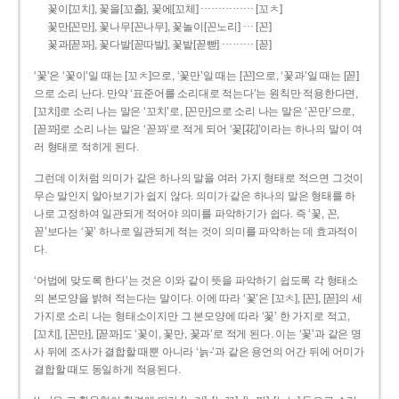
……………
꽃이[꼬치], 꽃을[꼬츨], 꽃에[꼬체]
[꼬ㅊ]
…
꽃만[꼰만], 꽃나무[꼰나무], 꽃놀이[꼰노리]
[꼰]
………
꽃과[꼳꽈], 꽃다발[꼳따발], 꽃밭[꼳빧]
[꼳]
‘꽃’은 ‘꽃이’일 때는 [꼬ㅊ]으로, ‘꽃만’일 때는 [꼰]으로, ‘꽃과’일 때는 [꼳]
으로 소리 난다. 만약 ‘표준어를 소리대로 적는다’는 원칙만 적용한다면,
[꼬치]로 소리 나는 말은 ‘꼬치’로, [꼰만]으로 소리 나는 말은 ‘꼰만’으로,
[꼳꽈]로 소리 나는 말은 ‘꼳꽈’로 적게 되어 ‘꽃[花]’이라는 하나의 말이 여
러 형태로 적히게 된다.
그런데 이처럼 의미가 같은 하나의 말을 여러 가지 형태로 적으면 그것이
무슨 말인지 알아보기가 쉽지 않다. 의미가 같은 하나의 말은 형태를 하
나로 고정하여 일관되게 적어야 의미를 파악하기가 쉽다. 즉 ‘꽃, 꼰,
꼳’보다는 ‘꽃’ 하나로 일관되게 적는 것이 의미를 파악하는 데 효과적이
다.
‘어법에 맞도록 한다’는 것은 이와 같이 뜻을 파악하기 쉽도록 각 형태소
의 본모양을 밝혀 적는다는 말이다. 이에 따라 ‘꽃’은 [꼬ㅊ], [꼰], [꼳]의 세
가지로 소리 나는 형태소이지만 그 본모양에 따라 ‘꽃’ 한 가지로 적고,
[꼬치], [꼰만], [꼳꽈]도 ‘꽃이, 꽃만, 꽃과’로 적게 된다. 이는 ‘꽃’과 같은 명
사 뒤에 조사가 결합할 때뿐 아니라 ‘늙-’과 같은 용언의 어간 뒤에 어미가
결합할 때도 동일하게 적용된다.