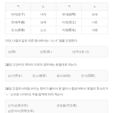
ㄱ
ㄴ
ㄱ
ㄴ
여자(女子)
녀자
유대(紐帶)
뉴대
연세(年歲)
년세
이토(泥土)
니토
요소(尿素)
뇨소
익명(匿名)
닉명
다만, 다음과 같은 의존 명사에서는 ‘냐, 녀’ 음을 인정한다.
냥(兩)
냥쭝(兩-)
년(年)(몇 년)
[붙임 1] 단어의 첫머리 이외의 경우에는 본음대로 적는다.
남녀(男女)
당뇨(糖尿)
결뉴(結紐)
은닉(隱匿)
[붙임 2] 접두사처럼 쓰이는 한자가 붙어서 된 말이나 합성어에서, 뒷말의 첫소리가
‘ㄴ’ 소리로 나더라도 두음 법칙에 따라 적는다.
신여성(新女性)
공염불(空念佛)
남존여비(男尊女卑)