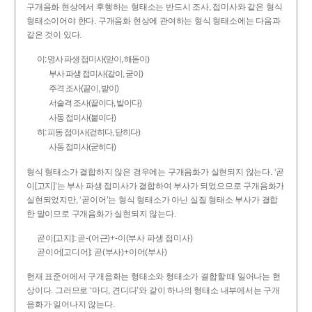
구개음화 현상에서 후행하는 형태소는 반드시 조사, 접미사와 같은 형식
형태소이어야 한다. 구개음화 현상에 관여하는 형식 형태소에는 다음과
같은 것이 있다.
이: 명사 파생 접미사(맏이, 해돋이)
부사 파생 접미사(같이, 굳이)
주격 조사(끝이, 밭이)
서술격 조사(끝이다, 밭이다)
사동 접미사(붙이다)
히: 피동 접미사(걷히다, 닫히다)
사동 접미사(굳히다)
형식 형태소가 결합하지 않은 경우에는 구개음화가 실현되지 않는다. ‘곧
이[고지]’는 부사 파생 접미사가 결합하여 부사가 되었으므로 구개음화가
실현되었지만, ‘곧이어’는 형식 형태소가 아닌 실질 형태소 부사가 결합
한 말이므로 구개음화가 실현되지 않는다.
곧이[고지]: 곧-­(어근)+­-이(부사 파생 접미사)
곧이어[고디어]: 곧(부사)+이어(부사)
현재 표준어에서 구개음화는 형태소와 형태소가 결합할 때 일어나는 현
상이다. 그러므로 ‘마디, 견디다’와 같이 하나의 형태소 내부에서는 구개
음화가 일어나지 않는다.