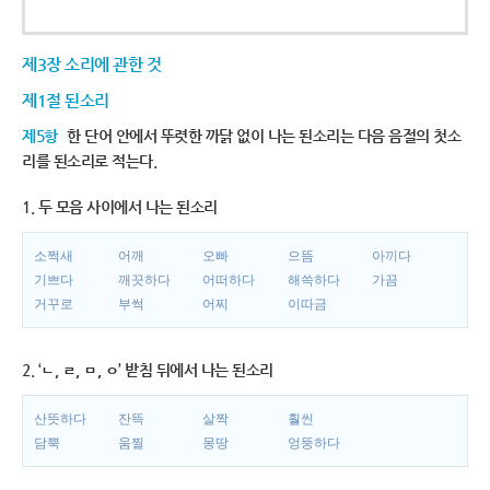
제3장 소리에 관한 것
제1절 된소리
제5항
한 단어 안에서 뚜렷한 까닭 없이 나는 된소리는 다음 음절의 첫소
리를 된소리로 적는다.
1. 두 모음 사이에서 나는 된소리
소쩍새
어깨
오빠
으뜸
아끼다
기쁘다
깨끗하다
어떠하다
해쓱하다
가끔
거꾸로
부썩
어찌
이따금
2. ‘ㄴ, ㄹ, ㅁ, ㅇ’ 받침 뒤에서 나는 된소리
산뜻하다
잔뜩
살짝
훨씬
담뿍
움찔
몽땅
엉뚱하다