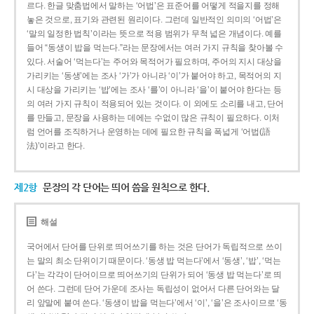
르다. 한글 맞춤법에서 말하는 ‘어법’은 표준어를 어떻게 적을지를 정해
놓은 것으로, 표기와 관련된 원리이다. 그런데 일반적인 의미의 ‘어법’은
‘말의 일정한 법칙’이라는 뜻으로 적용 범위가 무척 넓은 개념이다. 예를
들어 “동생이 밥을 먹는다.”라는 문장에서는 여러 가지 규칙을 찾아볼 수
있다. 서술어 ‘먹는다’는 주어와 목적어가 필요하며, 주어의 지시 대상을
가리키는 ‘동생’에는 조사 ‘가’가 아니라 ‘이’가 붙어야 하고, 목적어의 지
시 대상을 가리키는 ‘밥’에는 조사 ‘를’이 아니라 ‘을’이 붙어야 한다는 등
의 여러 가지 규칙이 적용되어 있는 것이다. 이 외에도 소리를 내고, 단어
를 만들고, 문장을 사용하는 데에는 수없이 많은 규칙이 필요하다. 이처
럼 언어를 조직하거나 운영하는 데에 필요한 규칙을 폭넓게 ‘어법(語
法)’이라고 한다.
제2항
문장의 각 단어는 띄어 씀을 원칙으로 한다.
해설
국어에서 단어를 단위로 띄어쓰기를 하는 것은 단어가 독립적으로 쓰이
는 말의 최소 단위이기 때문이다. ‘동생 밥 먹는다’에서 ‘동생’, ‘밥’, ‘먹는
다’는 각각이 단어이므로 띄어쓰기의 단위가 되어 ‘동생 밥 먹는다’로 띄
어 쓴다. 그런데 단어 가운데 조사는 독립성이 없어서 다른 단어와는 달
리 앞말에 붙여 쓴다. ‘동생이 밥을 먹는다’에서 ‘이’, ‘을’은 조사이므로 ‘동