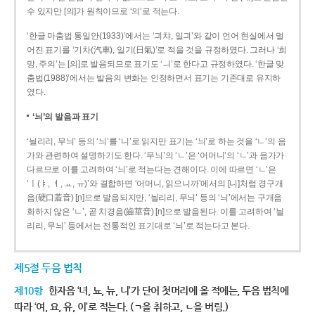
수 있지만 [의]가 원칙이므로 ‘의’로 적는다.
‘한글 마춤법 통일안(1933)’에서는 ‘긔챠, 일긔’와 같이 언어 현실에서 멀
어진 표기를 ‘기차(汽車), 일기(日氣)’로 적을 것을 규정하였다. 그러나 ‘희
망, 주의’는 [의]로 발음되므로 표기도 ‘ㅢ’로 한다고 규정하였다. ‘한글 맞
춤법(1988)’에서는 발음의 변화는 인정하면서 표기는 기존대로 유지하
였다.
‘늬’의 발음과 표기
‘늴리리, 무늬’ 등의 ‘늬’를 ‘니’로 읽지만 표기는 ‘늬’로 하는 것을 ‘ㄴ’의 음
가와 관련하여 설명하기도 한다. ‘무늬’의 ‘ㄴ’은 ‘어머니’의 ‘ㄴ’과 음가가
다르므로 이를 고려하여 ‘늬’로 적는다는 견해이다. 이에 따르면 ‘ㄴ’은
‘ㅣ(ㅑ, ㅕ, ㅛ, ㅠ)’와 결합하면 ‘어머니, 읽으니까’에서의 [니]처럼 경구개
음(硬口蓋音) [ɲ]으로 발음되지만, ‘늴리리, 무늬’ 등의 ‘늬’에서는 구개음
화하지 않은 ‘ㄴ’, 곧 치경음(齒莖音) [n]으로 발음된다. 이를 고려하여 ‘늴
리리, 무늬’ 등에서는 전통적인 표기대로 ‘늬’로 적는다고 본다.
제5절 두음 법칙
제10항
한자음 ‘녀, 뇨, 뉴, 니’가 단어 첫머리에 올 적에는, 두음 법칙에
따라 ‘여, 요, 유, 이’로 적는다. (ㄱ을 취하고, ㄴ을 버림.)