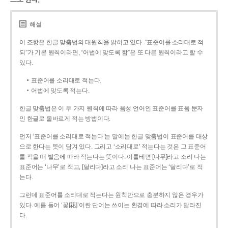
해설
이 조항은 한글 맞춤법의 대원칙을 밝히고 있다. “표준어를 소리대로 적
되”가 기본 원칙이라면, “어법에 맞도록 함”은 또 다른 원칙이라고 할 수
있다.
표준어를 소리대로 적는다.
어법에 맞도록 적는다.
한글 맞춤법은 이 두 가지 원칙에 따라 음성 언어인 표준어를 표음 문자
인 한글로 올바르게 적는 방법이다.
먼저 ‘표준어를 소리대로 적는다’는 말에는 한글 맞춤법이 표준어를 대상
으로 한다는 뜻이 담겨 있다. 그리고 ‘소리대로’ 적는다는 것은 그 표준어
를 적을 때 발음에 따라 적는다는 뜻이다. 이를테면 [나무]라고 소리 나는
표준어는 ‘나무’로 적고, [달리다]라고 소리 나는 표준어는 ‘달리다’로 적
는다.
그런데 표준어를 소리대로 적는다는 원칙만으로 충분하지 않은 경우가
있다. 예를 들어 ‘꽃[花]’이란 단어는 쓰이는 환경에 따라 소리가 달라진
다.