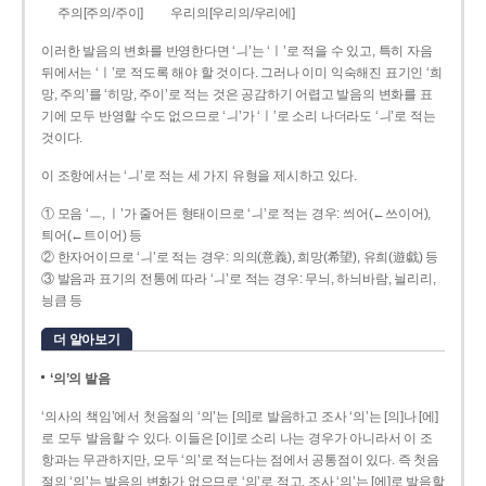
주의[주의/주이]
우리의[우리의/우리에]
이러한 발음의 변화를 반영한다면 ‘ㅢ’는 ‘ㅣ’로 적을 수 있고, 특히 자음
뒤에서는 ‘ㅣ’로 적도록 해야 할 것이다. 그러나 이미 익숙해진 표기인 ‘희
망, 주의’를 ‘히망, 주이’로 적는 것은 공감하기 어렵고 발음의 변화를 표
기에 모두 반영할 수도 없으므로 ‘ㅢ’가 ‘ㅣ’로 소리 나더라도 ‘ㅢ’로 적는
것이다.
이 조항에서는 ‘ㅢ’로 적는 세 가지 유형을 제시하고 있다.
① 모음 ‘ㅡ, ㅣ’가 줄어든 형태이므로 ‘ㅢ’로 적는 경우: 씌어(←쓰이어),
틔어(←트이어) 등
② 한자어이므로 ‘ㅢ’로 적는 경우: 의의(意義), 희망(希望), 유희(遊戱) 등
③ 발음과 표기의 전통에 따라 ‘ㅢ’로 적는 경우: 무늬, 하늬바람, 늴리리,
닁큼 등
더 알아보기
‘의’의 발음
‘의사의 책임’에서 첫음절의 ‘의’는 [의]로 발음하고 조사 ‘의’는 [의]나 [에]
로 모두 발음할 수 있다. 이들은 [이]로 소리 나는 경우가 아니라서 이 조
항과는 무관하지만, 모두 ‘의’로 적는다는 점에서 공통점이 있다. 즉 첫음
절의 ‘의’는 발음의 변화가 없으므로 ‘의’로 적고, 조사 ‘의’는 [에]로 발음할