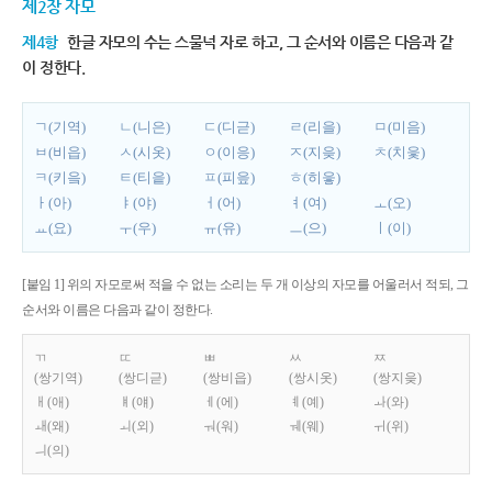
제2장 자모
제4항
한글 자모의 수는 스물넉 자로 하고, 그 순서와 이름은 다음과 같
이 정한다.
ㄱ(기역)
ㄴ(니은)
ㄷ(디귿)
ㄹ(리을)
ㅁ(미음)
ㅂ(비읍)
ㅅ(시옷)
ㅇ(이응)
ㅈ(지읒)
ㅊ(치읓)
ㅋ(키읔)
ㅌ(티읕)
ㅍ(피읖)
ㅎ(히읗)
ㅏ(아)
ㅑ(야)
ㅓ(어)
ㅕ(여)
ㅗ(오)
ㅛ(요)
ㅜ(우)
ㅠ(유)
ㅡ(으)
ㅣ(이)
[붙임 1] 위의 자모로써 적을 수 없는 소리는 두 개 이상의 자모를 어울러서 적되, 그
순서와 이름은 다음과 같이 정한다.
ㄲ
ㄸ
ㅃ
ㅆ
ㅉ
(쌍기역)
(쌍디귿)
(쌍비읍)
(쌍시옷)
(쌍지읒)
ㅐ(애)
ㅒ(얘)
ㅔ(에)
ㅖ(예)
ㅘ(와)
ㅙ(왜)
ㅚ(외)
ㅝ(워)
ㅞ(웨)
ㅟ(위)
ㅢ(의)