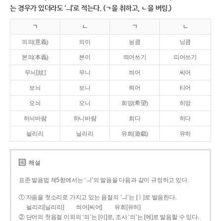
는 경우가 있더라도 ‘ㅢ’로 적는다. (ㄱ을 취하고, ㄴ을 버림.)
ㄱ
ㄴ
ㄱ
ㄴ
의의(意義)
의이
닁큼
닝큼
본의(本義)
본이
띄어쓰기
띠어쓰기
무늬[紋]
무니
씌어
씨어
보늬
보니
틔어
티어
오늬
오니
희망(希望)
히망
하늬바람
하니바람
희다
히다
늴리리
닐리리
유희(遊戱)
유히
해설
표준 발음법 제5항에서는 ‘ㅢ’의 발음을 다음과 같이 규정하고 있다.
① 자음을 첫소리로 가지고 있는 음절의 ‘ㅢ’는 [ㅣ]로 발음한다.
늴리리[닐리리]
씌어[씨어]
유희[유히]
② 단어의 첫음절 이외의 ‘의’는 [이]로, 조사 ‘의’는 [에]로 발음할 수 있다.