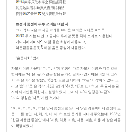
兩字只取本字之釋俚語爲聲
其尼池梨眉非時異八音用於初聲
役隱
乙音邑
凝八音用於終聲
초성과 종성에 두루 쓰이는 여덟 자
ㄱ기역 ㄴ니은 ㄷ디귿 ㄹ리을 ㅁ미음 ㅂ비읍 ㅅ시옷 ㆁ
두 자는 다만 그 글자의 우리말 뜻을 취해 소리로 사용한다.
기니디리미비시
여덟 음은 초성에 사용되고,
역은귿을음읍옷
여덟 음은 종성에 사용된다.
“훈몽자회” 범례
자모의 이름 가운데 ‘ㄱ, ㄷ, ㅅ’의 명칭이 다른 자모의 이름과 다른 것은
한자에는 ‘윽, 읃, 읏’과 같은 발음을 가진 글자가 없기 때문이었다. 그래
서 ‘윽’은 가까운 발음인 ‘役(역)’으로 표시하여 ‘ㄱ’은 ‘기역’이 되었다. 그
리고 ‘읃’과 ‘읏’은 각각 ‘末(귿 말)’과 ‘衣(옷 의)’로 표기하고, 두 글자는 글
자의 의미만을 취한다고 설명하였다. 그래서 ‘ㄷ’의 명칭은 ‘디귿’이,
‘ㅅ’의 명칭은 ‘시옷’이 된 것이다.
‘ㅈ, ㅊ, ㅋ, ㅌ, ㅍ, ㅎ’은 당시 종성으로 쓰이지 않던 것들이어서 초성에 모
음 ‘ㅣ’를 붙인 ‘지, 치, 키, 티, 피, 히’로만 음가를 나타내 주었는데, 1933년
‘한글 마춤법 통일안’에서 ‘지읒, 치읓, 키읔, 티읕, 피읖, 히읗’과 같은 이름
이 확정되었다.