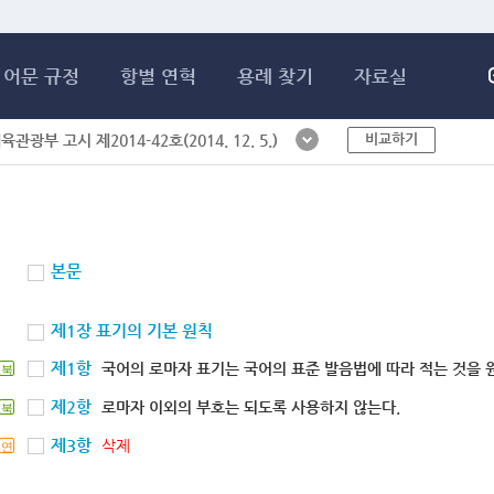
메인콘텐츠 바로가기
어문 규정
항별 연혁
용례 찾기
자료실
비교하기
체육관광부 고시 제2014-42호(2014. 12. 5.)
본문
제1장 표기의 기본 원칙
제1항
국어의 로마자 표기는 국어의 표준 발음법에 따라 적는 것을 
북
제2항
로마자 이외의 부호는 되도록 사용하지 않는다.
북
제3항
삭제
연