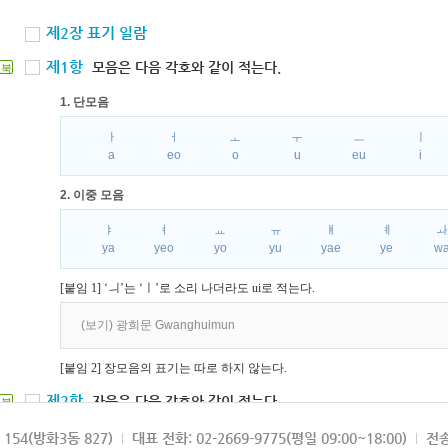
제2장 표기 일람
제1항
모음은 다음 각호와 같이 적는다.
북
1. 단모음
ㅏ
ㅓ
ㅗ
ㅜ
ㅡ
ㅣ
a
eo
o
u
eu
i
2. 이중 모음
ㅑ
ㅕ
ㅛ
ㅠ
ㅒ
ㅖ
ya
yeo
yo
yu
yae
ye
w
[붙임 1] ‘ㅢ’는 ‘ㅣ’로 소리 나더라도 ui로 적는다.
(보기) 광희문 Gwanghuimun
[붙임 2] 장모음의 표기는 따로 하지 않는다.
제2항
자음은 다음 각호와 같이 적는다.
북
1. 파열음
154(방화3동 827)
대표 전화: 02-2669-9775(평일 09:00~18:00)
전송