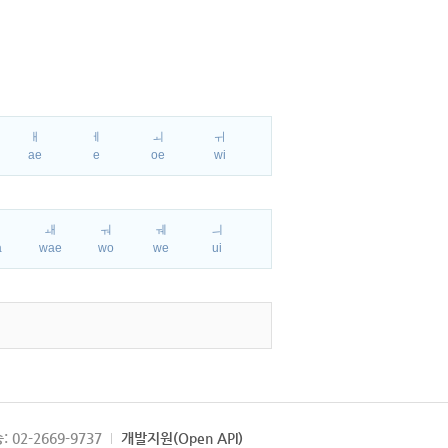
ㅐ
ㅔ
ㅚ
ㅟ
ae
e
oe
wi
ㅘ
ㅙ
ㅝ
ㅞ
ㅢ
a
wae
wo
we
ui
: 02-2669-9737
개발지원(Open API)