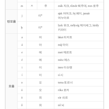
zs
ㅈ
주
zsák 자크, tőzsde 퇴주데, rozs 로주
ajak 어여크, fej 페이, január
j
이*
여누아르
반모음
lyuk 유크, mélység 메이셰그, király
ly
이*
키라이
a
어
lakat 러커트
á
아
máj 마이
e
에
mert 메르트
é
에
mész 메스
i
이
isten 이슈텐
í
이
sí 시
o
오
torna 토르너
모음
ó
오
róka 로커
ö
외
sör 쇠르
ő
외
nő 뇌