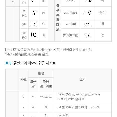
얼
yue
(ue)
웨
*
(r)
촬
ya
구
야
yuan
(uan)
위안
(ia)
류
撮
yo
요
yun
(un)
윈
口
類
ye
예
yong
(iong)
융
(ie)
[ ]는 단독 발음될 경우의 표기임. ( )는 자음이 선행할 경우의 표기임.
* 순치성(脣齒聲), 권설운(捲舌韻).
표 6
폴란드어 자모와 한글 대조표
한글
자모
보기
모음
자음
앞
앞ㆍ어말
burak 부라크, szybko 십코, dobrze
b
ㅂ
ㅂ, 브, 프
도브제, chleb 흘레프
c
ㅊ
츠
cel 첼, Balicki 발리츠키, noc 노츠
ć
ㅡ
치
dać 다치