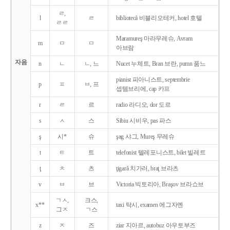
ㄹ,
l
ㄹ
bibliotecǎ 비블리오테커, hotel 호텔
ㄹㄹ
Maramureş 마라무레슈, Avram
m
ㅁ
ㅁ
아브람
자음
n
ㄴ
ㄴ, 느
Nucet 누체트, Bran 브란, pumn 품느
pianist 피아니스트, septembrie
p
ㅍ
ㅂ, 프
셉템브리에, cap 카프
r
ㄹ
르
radio 라디오, dor 도르
s
ㅅ
스
Sibiu 시비우, pas 파스
ş
시*
슈
şag 샤그, Mureş 무레슈
t
ㅌ
트
telefonist 텔레포니스트, bilet 빌레트
ţ
ㅊ
츠
ţigarǎ 치가러, braţ 브라츠
v
ㅂ
브
Victoria 빅토리아, Braşov 브라쇼브
ㄱㅅ,
크스,
x**
taxi 탁시, examen 에그자멘
그ㅈ
ㄱ스
z
ㅈ
즈
ziar 지아르, autobuz 아우토부즈