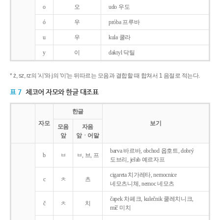
o
오
udo 우도
ó
우
próba 프루바
u
우
kula 쿨라
y
이
daktyl 닥틸
* ż, sz, rz의 '시'와 j의 '이'는 뒤따르는 모음과 결합할 때 합쳐서 1 음절로 적는다.
표 7
체코어 자모와 한글 대조표
한글
자모
보기
모음
자음
앞
앞ㆍ어말
barva 바르바, obchod 옵호트, dobrý
b
ㅂ
ㅂ, 브, 프
도브리, jeřab 예르자프
cigareta 치가레타, nemocnice
c
ㅊ
츠
네모츠니체, nemoc 네모츠
čapek 차페크, kulečnik 쿨레치니크,
č
ㅊ
치
míč 미치