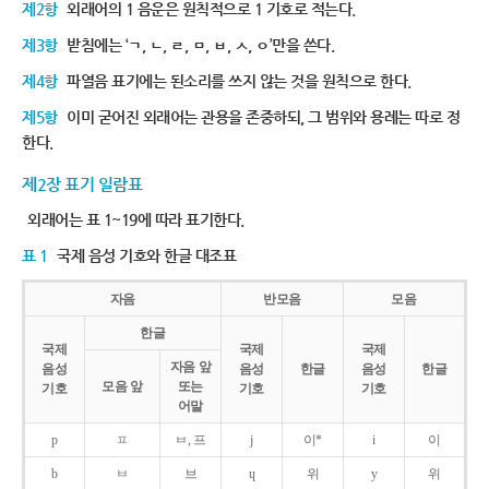
제2항
외래어의 1 음운은 원칙적으로 1 기호로 적는다.
제3항
받침에는 ‘ㄱ, ㄴ, ㄹ, ㅁ, ㅂ, ㅅ, ㅇ’만을 쓴다.
제4항
파열음 표기에는 된소리를 쓰지 않는 것을 원칙으로 한다.
제5항
이미 굳어진 외래어는 관용을 존중하되, 그 범위와 용례는 따로 정
한다.
제2장 표기 일람표
외래어는 표 1~19에 따라 표기한다.
표 1
국제 음성 기호와 한글 대조표
자음
반모음
모음
한글
국제
국제
국제
자음 앞
음성
음성
한글
음성
한글
모음 앞
또는
기호
기호
기호
어말
p
ㅍ
ㅂ, 프
j
이*
i
이
b
ㅂ
브
ɥ
위
y
위