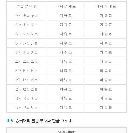
パ ピ プ ペ ポ
파 피 푸 페 포
파 피 푸 페 포
キャ キュ キョ
갸 규 교
캬 큐 쿄
ギャ ギュ ギョ
갸 규 교
갸 규 교
シャ シュ ショ
샤 슈 쇼
샤 슈 쇼
ジャ ジュ ジョ
자 주 조
자 주 조
チャ チュ チョ
자 주 조
차 추 초
ニャ ニュ ニョ
냐 뉴 뇨
냐 뉴 뇨
ヒャ ヒュ ヒョ
햐 휴 효
햐 휴 효
ビャ ビュ ビョ
뱌 뷰 뵤
뱌 뷰 뵤
ピャ ピュ ピョ
퍄 퓨 표
퍄 퓨 표
ミャ ミュ ミョ
먀 뮤 묘
먀 뮤 묘
リャ リュ リョ
랴 류 료
랴 류 료
표 5
중국어의 발음 부호와 한글 대조표
성 모 (聲母)