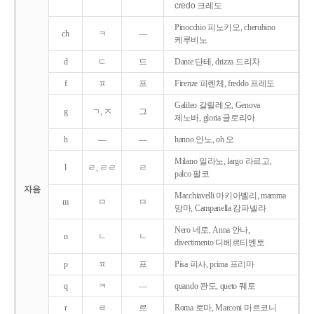
credo 크레도
Pinocchio 피노키오, cherubino
ch
ㅋ
―
케루비노
d
ㄷ
드
Dante 단테, drizza 드리차
f
ㅍ
프
Firenze 피렌체, freddo 프레도
Galileo 갈릴레오, Genova
g
ㄱ, ㅈ
그
제노바, gloria 글로리아
h
―
―
hanno 안노, oh 오
Milano 밀라노, largo 라르고,
l
ㄹ, ㄹㄹ
ㄹ
palco 팔코
자음
Macchiavelli 마키아벨리, mamma
m
ㅁ
ㅁ
맘마, Campanella 캄파넬라
Nero 네로, Anna 안나,
n
ㄴ
ㄴ
divertimento 디베르티멘토
p
ㅍ
프
Pisa 피사, prima 프리마
q
ㅋ
―
quando 콴도, queto 퀘토
r
ㄹ
르
Roma 로마, Marconi 마르코니