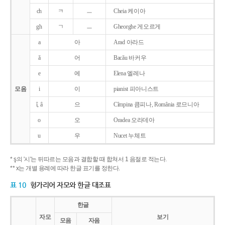
ch
ㅋ
ㅡ
Cheia 케이아
gh
ㄱ
ㅡ
Gheorghe 게오르게
a
아
Arad 아라드
ǎ
어
Bacǎu 바커우
e
에
Elena 엘레나
모음
i
이
pianist 피아니스트
î, â
으
Cîmpina 큼피나, România 로므니아
o
오
Oradea 오라데아
u
우
Nucet 누체트
* ş의 '시'는 뒤따르는 모음과 결합할 때 합쳐서 1 음절로 적는다.
** x는 개별 용례에 따라 한글 표기를 정한다.
표 10
헝가리어 자모와 한글 대조표
한글
자모
보기
모음
자음