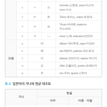
Sorrento 소렌토, asma 아스마,
s
ㅅ
스
sasso 사소
t
ㅌ
트
Torino 토리노, tranne 트란네
Vivace 비바체, manovra
v
ㅂ
브
마노브라
z
ㅊ
―
nozze 노체, mancanza 만칸차
a
아
abituro 아비투로, capra 카프라
e
에
erta 에르타, padrone 파드로네
모음
i
이
infamia 인파미아, manica 마니카
o
오
oblio 오블리오, poetica 포에티카
u
우
uva 우바, spuma 스푸마
표 4
일본어의 가나와 한글 대조표
한글
가나
어두
어중ㆍ어말