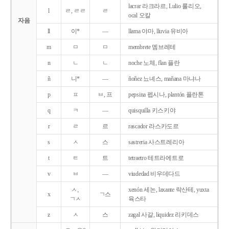
lacrar 라크라르, Lulio 룰리오,
l
ㄹ, ㄹㄹ
ㄹ
ocal 오칼
자음
ll
이*
―
llama 야마, lluvia 유비아
m
ㅁ
ㅁ
membrete 멤브레테
n
ㄴ
ㄴ
noche 노체, flan 플란
ñ
니*
―
ñoñez 뇨녜스, mañana 마냐나
p
ㅍ
ㅂ, 프
pepsina 펩시나, plantón 플란톤
q
ㅋ
―
quisquilla 키스키야
r
ㄹ
르
rascador 라스카도르
s
ㅅ
스
sastreria 사스트레리아
t
ㅌ
트
tetraetro 테트라에트로
v
ㅂ
―
viudedad 비우데다드
ㅅ,
xenón 세논, laxante 락산테, yuxta
x
ㄱ스
ㄱㅅ
육스타
z
ㅅ
스
zagal 사갈, liquidez 리키데스