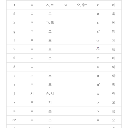
t
ㅌ
ㅅ, 트
w
오, 우*
e
에
d
ㄷ
드
ø
외
k
ㅋ
ㄱ, 크
ɛ
에
g
ㄱ
그
ɛ̃
앵
f
ㅍ
프
œ
외
v
ㅂ
브
욍
θ
ㅅ
스
æ
애
ð
ㄷ
드
a
아
s
ㅅ
스
ɑ
아
z
ㅈ
즈
ɑ̃
앙
ʃ
시
슈, 시
ʌ
어
ʒ
ㅈ
지
ɔ
오
ʦ
ㅊ
츠
ɔ̃
옹
ʣ
ㅈ
즈
o
오