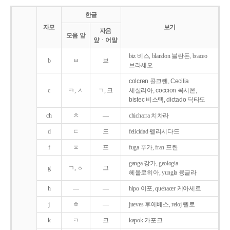
한글
자모
보기
자음
모음 앞
앞ㆍ어말
biz 비스, blandon 블란돈, braceo
b
ㅂ
브
브라세오
colcren 콜크렌, Cecilia
c
ㅋ, ㅅ
ㄱ, 크
세실리아, coccion 콕시온,
bistec 비스텍, dictado 딕타도
ch
ㅊ
―
chicharra 치차라
d
ㄷ
드
felicidad 펠리시다드
f
ㅍ
프
fuga 푸가, fran 프란
ganga 강가, geologia
g
ㄱ, ㅎ
그
헤올로히아, yungla 융글라
h
―
―
hipo 이포, quehacer 케아세르
j
ㅎ
―
jueves 후에베스, reloj 렐로
k
ㅋ
크
kapok 카포크