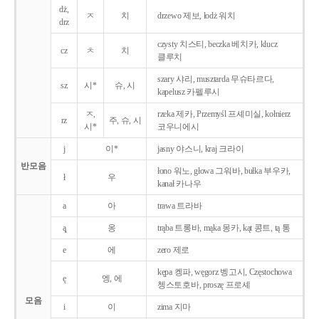
dż,
ㅈ
치
drzewo 제보, łodż 워치
drz
czysty 치스티, beczka 베치카, klucz
cz
ㅊ
치
클루치
szary 샤리, musztarda 무슈타르다,
sz
시*
슈, 시
kapelusz 카펠루시
ㅈ,
rzeka 제카, Przemyśl 프셰미실, kołnierz
rz
주, 슈, 시
시*
코우니에시
j
이*
jasny 야스니, kraj 크라이
반모음
łono 워노, głowa 그워바, bułka 부우카,
ł
우
kanał 카나우
a
아
trawa 트라바
ą̨
옹
trąba 트롱바, mąka 몽카, kąt 콩트, tą 통
e
에
zero 제로
kępa 켕파, węgorz 벵고시, Częstochowa
ę
엥, 에
쳉스토호바, proszę 프로셰
모음
i
이
zima 지마