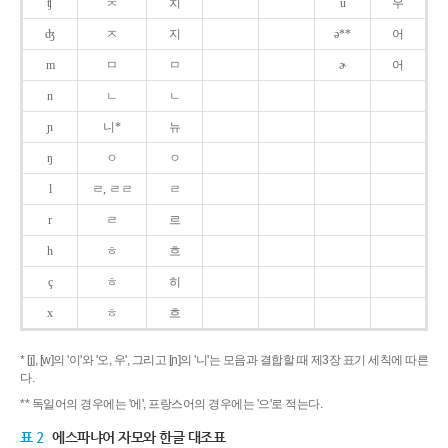
ʧ
ㅊ
치
u
우
ʤ
ㅈ
지
ə**
어
m
ㅁ
ㅁ
ɚ
어
n
ㄴ
ㄴ
ɲ
니*
뉴
ŋ
ㅇ
ㅇ
l
ㄹ, ㄹㄹ
ㄹ
r
ㄹ
르
h
ㅎ
흐
ç
ㅎ
히
x
ㅎ
흐
* [j], [w]의 '이'와 '오, 우', 그리고 [ɲ]의 '니'는 모음과 결합할 때 제3장 표기 세칙에 따른
다.
** 독일어의 경우에는 '에', 프랑스어의 경우에는 '으'로 적는다.
표 2
에스파냐어 자모와 한글 대조표