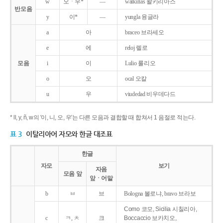
w
오ㆍ우*
―
walkirias 왈키리아스
반모음
y
이*
―
yungla 융글라
a
아
braceo 브라세오
e
에
reloj 렐로
모음
i
이
Lulio 룰리오
o
오
ocal 오칼
u
우
viudedad 비우데다드
* ll, y, ñ, w의 '이, 니, 오, 우'는 다른 모음과 결합할 때 합쳐서 1 음절로 적는다.
표 3
이탈리아어 자모와 한글 대조표
한글
자모
보기
자음
모음 앞
앞ㆍ어말
b
ㅂ
브
Bologna 볼로냐, bravo 브라보
Como 코모, Sicilia 시칠리아,
c
ㅋ, ㅊ
크
Boccaccio 보카치오,