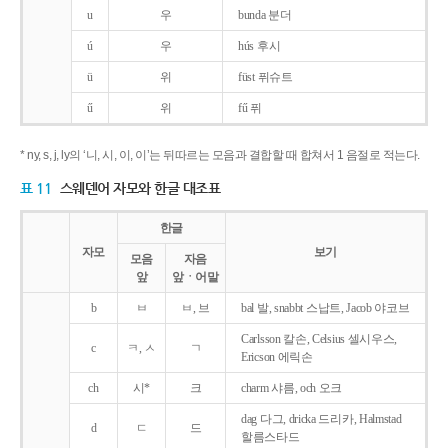
u
우
bunda 분더
ú
우
hús 후시
ü
위
füst 퓌슈트
ű
위
fű 퓌
* ny, s, j, ly의 ‘니, 시, 이, 이’는 뒤따르는 모음과 결합할 때 합쳐서 1 음절로 적는다.
표 11
스웨덴어 자모와 한글 대조표
한글
자모
보기
모음
자음
앞
앞ㆍ어말
b
ㅂ
ㅂ, 브
bal 발, snabbt 스납트, Jacob 야코브
Carlsson 칼손, Celsius 셀시우스,
c
ㅋ, ㅅ
ㄱ
Ericson 에릭손
ch
시*
크
charm 샤름, och 오크
dag 다그, dricka 드리카, Halmstad
d
ㄷ
드
할름스타드