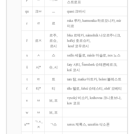
스트로프
qu
크ㅂ
ㅡ
quasi 크바시
ruka 루카, harmonika 하르모니카, mír
r
ㄹ
르
미르
르주,
řeka 르제카, námořník 나모르주니크,
ř
르ㅈ
르슈,
hořký 호르슈키,
르시
kouř 코우르시
s
ㅅ
스
sedlo 세들로, máslo 마슬로, nos 노스
šaty 샤티, Šternberk 슈테른베르크,
š
시*
슈, 시
koš 코시
t
ㅌ
트
tam 탐, matka 마트카, bolest 볼레스트
t'
티*
티
tělo 텔로, štěstí 슈테스티, obět' 오베티
vysoký 비소키, knihovna 크니호브나,
v
ㅂ
브, 프
kov 코프
w
ㅂ
브, 프
ㄱㅅ,
x**
ㄱ스
xerox 제록스, saxofón 삭소폰
ㅈ