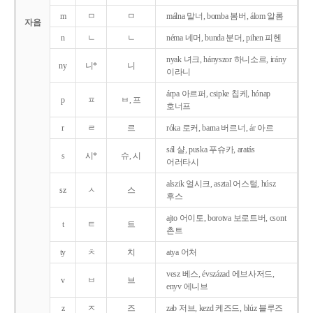
m
ㅁ
ㅁ
málna 말너, bomba 봄버, álom 알롬
자음
n
ㄴ
ㄴ
néma 네머, bunda 분더, pihen 피헨
nyak 녀크, hányszor 하니소르, irány
ny
니*
니
이라니
árpa 아르퍼, csipke 칩케, hónap
p
ㅍ
ㅂ, 프
호너프
r
ㄹ
르
róka 로커, barna 버르너, ár 아르
sál 샬, puska 푸슈카, aratás
s
시*
슈, 시
어러타시
alszik 얼시크, asztal 어스털, húsz
sz
ㅅ
스
후스
ajto 어이토, borotva 보로트버, csont
t
ㅌ
트
촌트
ty
ㅊ
치
atya 어처
vesz 베스, évszázad 에브사저드,
v
ㅂ
브
enyv 에니브
z
ㅈ
즈
zab 저브, kezd 케즈드, blúz 블루즈