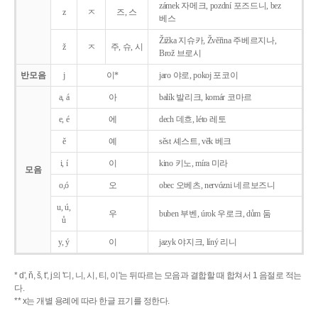
zámek 자메크, pozdní 포즈드니, bez
z
ㅈ
즈, 스
베스
Žižka 지슈카, Žvěřina 주베르지나,
ž
ㅈ
주, 슈, 시
Brož 브로시
반모음
j
이*
jaro 야로, pokoj 포코이
a, á
아
balík 발리크, komár 코마르
e, é
에
dech 데흐, léto 레토
ě
예
sěst 셰스트, věk 베크
i, í
이
kino 키노, míra 미라
모음
o,ó
오
obec 오베츠, nervózni 네르보즈니
u, ú,
우
buben 부벤, úrok 우로크, dům 둠
ů
y, ý
이
jazyk
야지크, líný 리니
* d', ň, š, t', j의 '디, 니, 시, 티, 이'는 뒤따르는 모음과 결합할 때 합쳐서 1 음절로 적는
다.
** x는 개별 용례에 따라 한글 표기를 정한다.