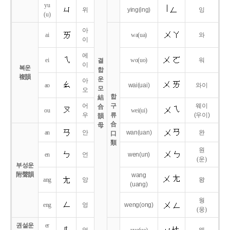
yu
위
ying
(ing)
잉
(u)
아
ai
wa
(ua)
와
이
에
ei
wo
(uo)
워
결
이
복운
합
複韻
운
아
ao
wai
(uai)
와이
모
오
합
結
어
구
웨이
合
ou
wei
(ui)
우
류
(우이)
韻
合
母
an
안
wan
(uan)
완
口
類
원
en
언
wen
(un)
(운)
부성운
附聲韻
wang
ang
앙
왕
(uang)
웡
eng
엉
weng
(ong)
(웅)
권설운
er