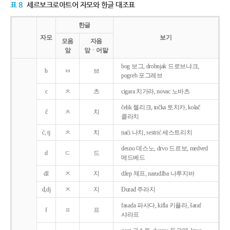
표 8
세르보크로아트어 자모와 한글 대조표
한글
자모
보기
모음
자음
앞
앞ㆍ어말
bog 보그, drobnjak 드로브냐크,
b
ㅂ
브
pogreb 포그레브
c
ㅊ
츠
cigara 치가라, novac 노바츠
čelik 첼리크, točka 토치카, kolač
č
ㅊ
치
콜라치
ć, tj
ㅊ
치
naći 나치, sestrić 세스트리치
desno 데스노, drvo 드르보, medved
d
ㄷ
드
메드베드
dž
ㅈ
지
džep 제프, narudžba 나루지바
đ,dj
ㅈ
지
Ðurađ 주라지
fasada 파사다, kifla 키플라, šaraf
f
ㅍ
프
샤라프