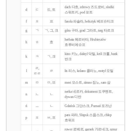
dach 다흐, zdrowy 즈드로비, słodki
d
ㄷ
드, 트
스워트키, pod 포트
f
ㅍ
프
fasola 파솔라, befsztyk 베프슈티크
g
ㄱ
ㄱ, 그, 크
góra 구라, grad 그라트, targ 타르크
herbata 헤르바타, Hrubieszów
h
ㅎ
흐
흐루비에슈프
kino 키노, daktyl 닥틸, król 크룰, bank
k
ㅋ
ㄱ, 크
반크
ㄹ,
l
ㄹ
lis 리스, kolano 콜라노, motyl 모틸
ㄹㄹ
m
ㅁ
ㅁ, 므
most 모스트, zimno 짐노, sam 삼
nerka 네르카, dokument 도쿠멘트,
n
ㄴ
ㄴ
dywan 디반
ń
ㅡ
ㄴ
Gdańsk 그단스크, Poznań 포즈난
para 파라, Słupsk 스웁스크, chłop
p
ㅍ
ㅂ, 프
흐워프
rower 로베르, garnek 가르네크, sznur