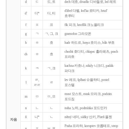
d
ㄷ
드, 트
dech 데흐, divadlo 디바들로, led 레트
d'ábel 댜벨, lod'ka 로티카, hrud'
d'
디*
디, 티
흐루티
f
ㅍ
프
fík 피크, knoflík 크노플리크
g
ㄱ
ㄱ, 그, 크
gramofon 그라모폰
h
ㅎ
흐
hadr 하드르, hmyz 흐미스, bůh 부흐
choditi 호디티, chlapec 흘라페츠, prach
ch
ㅎ
흐
프라흐
kachna 카흐나, nikdy 니크디, padák
k
ㅋ
ㄱ, 크
파다크
ㄹ,
lev 레프, šplhati 슈플하티, postel
l
ㄹ
ㄹㄹ
포스텔
most 모스트, mrak 므라크, podzim
m
ㅁ
ㅁ, 므
포드짐
n
ㄴ
ㄴ
noha 노하, podmínka 포드민카
ň
니*
ㄴ
němý 네미, sáňky 산키, Plzeň 플젠
자음
Praha 프라하, koroptev 코롭테프, strop
p
ㅍ
ㅂ, 프