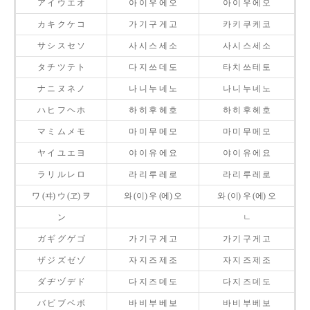
ア イ ウ エ オ
아 이 우 에 오
아 이 우 에 오
カ キ ク ケ コ
가 기 구 게 고
카 키 쿠 케 코
サ シ ス セ ソ
사 시 스 세 소
사 시 스 세 소
タ チ ツ テ ト
다 지 쓰 데 도
타 치 쓰 테 토
ナ ニ ヌ ネ ノ
나 니 누 네 노
나 니 누 네 노
ハ ヒ フ ヘ ホ
하 히 후 헤 호
하 히 후 헤 호
マ ミ ム メ モ
마 미 무 메 모
마 미 무 메 모
ヤ イ ユ エ ヨ
야 이 유 에 요
야 이 유 에 요
ラ リ ル レ ロ
라 리 루 레 로
라 리 루 레 로
ワ (ヰ) ウ (ヱ) ヲ
와 (이) 우 (에) 오
와 (이) 우 (에) 오
ン
ㄴ
ガ ギ グ ゲ ゴ
가 기 구 게 고
가 기 구 게 고
ザ ジ ズ ゼ ゾ
자 지 즈 제 조
자 지 즈 제 조
ダ ヂ ヅ デ ド
다 지 즈 데 도
다 지 즈 데 도
バ ビ ブ ベ ボ
바 비 부 베 보
바 비 부 베 보