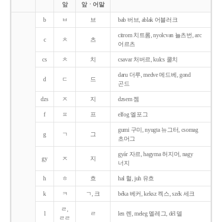
앞
앞ㆍ어말
b
ㅂ
브
bab 버브, ablak 어블러크
citrom 치트롬, nyolcvan 뇰츠번, arc
c
ㅊ
츠
어르츠
cs
ㅊ
치
csavar 처버르, kulcs 쿨치
daru 더루, medve 메드베, gond
d
ㄷ
드
곤드
dzs
ㅈ
지
dzsem 젬
f
ㅍ
프
elfog 엘포그
gumi 구미, nyugta 뉴그터, csomag
g
ㄱ
그
초머그
gyár 자르, hagyma 허지머, nagy
gy
ㅈ
지
너지
h
ㅎ
흐
hal 헐, juh 유흐
k
ㅋ
ㄱ, 크
béka 베커, keksz 켁스, szék 세크
ㄹ,
l
ㄹ
len 렌, meleg 멜레그, dél 델
ㄹㄹ