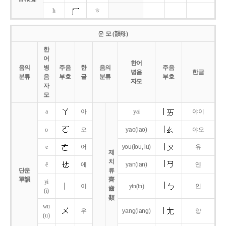
h
ㅎ
운 모 (韻母)
한
어
한어
음의
병
주음
한
음의
주음
병음
한글
분류
음
부호
글
분류
부호
자모
자
모
a
아
yai
야이
o
오
yao
(iao)
야오
e
어
you
(iou,
iu)
유
제
치
ê
에
yan
(ian)
옌
단운
류
單韻
齊
yi
이
yin(in)
인
齒
(i)
類
wu
우
yang
(iang)
양
(u)