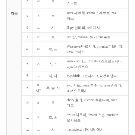
r
ㄹ
르
슈누르
serce 세르체, srebro 스레브로, pas
자음
s
ㅅ
스
파스
ś
ㅡ
시
ślepy 실레피, dziś 지시
t
ㅌ
트
tam 탐, matka 마트카, but 부트
Warszawa 바르샤바, piwnica 피브니차,
w
ㅂ
브, 프
krew 크레프
zamek 자메크, zbrodnia 즈브로드니아,
z
ㅈ
즈, 스
wywóz 비부스
ź
ㅡ
지, 시
gwoździk 그보지지크, więź 비엥시
ㅈ,
żyto 지토, różny 루주니, łyżka 위슈카,
ż
주, 슈, 시
시*
straż 스트라시
chory 호리, kuchnia 쿠흐니아, dach
ch
ㅎ
흐
다흐
dziura 지우라, dzwon 즈본, mosiądz
dz
ㅈ
즈, 츠
모시옹츠
dź
ㅡ
치
niedźwiedź 니에치비에치