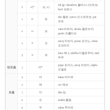
šal 샬, vlasništvo 블라스니슈트보,
š
시*
슈, 시
broš 브로시
telo 텔로, ostrvo 오스트르보, put
t
ㅌ
트
푸트
vatra 바트라, olovka 올로브카,
v
ㅂ
브
proliv 프롤리브
zavoj 자보이, pozno 포즈노, obraz
z
ㅈ
즈
오브라즈
žena 제나, izložba 이즐로주바, muž
ž
ㅈ
주
무주
pojas 포야스, zavoj 자보이, odjelo
반모음
j
이*
오델로
a
아
bakar 바카르
e
에
cev 체브
모음
i
이
dim 딤
o
오
molim 몰림
u
우
zubar 주바르