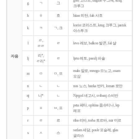
gost 고스트, dugme 두그메, krug
g
ㄱ
그
크루그
h
ㅎ
흐
hitan 히탄, šah 샤흐
korist 코리스트, krug 크루그, jastuk
k
ㅋ
ㄱ, 크
야스투크
ㄹ,
l
ㄹ
levo 레보, balkon 발콘, šal 샬
ㄹㄹ
리*,
자음
lj
ㄹ
ljeto 레토, pasulj 파술
ㄹ리*
malo 말로, mnogo 므노고, osam
m
ㅁ
ㅁ, 므
오삼
n
ㄴ
ㄴ
nos 노스, banka 반카, loman 로만
nj
니*
ㄴ
Njegoš 녜고시, svibanj 스비반
peta 페타, opština 옵슈티나, lep
p
ㅍ
ㅂ, 프
레프
r
ㄹ
르
riba 리바, torba 토르바, mir 미르
sedam 세담, posle 포슬레, glas
s
ㅅ
스
글라스