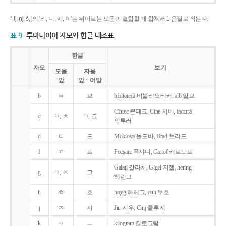
* lj, nj, š, j의 '리, 니, 시, 이'는 뒤따르는 모음과 결합할 때 합쳐서 1 음절로 적는다.
표 9
루마니아어 자모와 한글 대조표
한글
자모
보기
모음
자음
앞
앞ㆍ어말
b
ㅂ
브
bibliotecǎ 비블리오테커, alb 알브
Cîntec 큰테크, Cine 치네, facturǎ
c
ㅋ, ㅊ
ㄱ, 크
팍투러
d
ㄷ
드
Moldova 몰도바, Brad 브라드
f
ㅍ
프
Focşani 폭샤니, Cartof 카르토프
Galaţi 갈라치, Gigel 지젤, hering
g
ㄱ, ㅈ
그
헤린그
h
ㅎ
흐
haţeg 하체그, duh 두흐
j
ㅈ
지
Jiu 지우, Cluj 클루지
k
ㅋ
ㅡ
kilogram 킬로그람