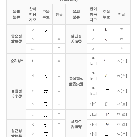
한어
한어
음의
주음
음의
주음
병음
한글
병음
한글
분류
부호
분류
부호
자모
자모
b
ㅂ
j
ㅈ
중순성
설면성
p
ㅍ
q
ㅊ
重脣聲
舌面聲
m
ㅁ
x
ㅅ
zh
순치성*
f
ㅍ
ㅈ [즈]
[zhi]
ch
d
ㄷ
ㅊ [츠]
교설첨성
[chi]
翹舌尖聲
sh
t
ㅌ
ㅅ [스]
설첨성
[shi]
舌尖聲
ㄖ
n
ㄴ
r [ri]
ㄹ [르]
l
ㄹ
z [zi]
ㅉ [쯔]
설치성
g
ㄱ
c [ci]
ㅊ [츠]
舌齒聲
설근성
k
ㅋ
s [si]
ㅆ [쓰]
舌根聲