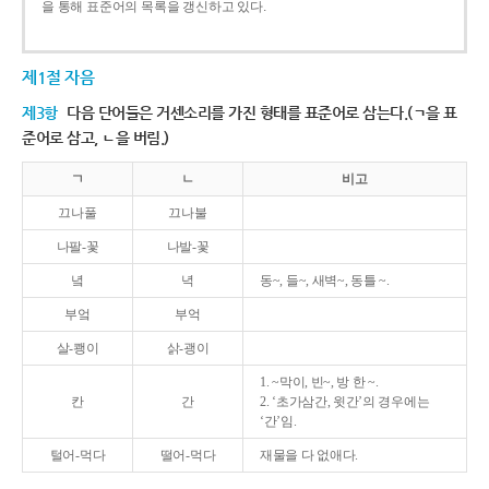
을 통해 표준어의 목록을 갱신하고 있다.
제1절 자음
제3항
다음 단어들은 거센소리를 가진 형태를 표준어로 삼는다.(ㄱ을 표
준어로 삼고, ㄴ을 버림.)
ㄱ
ㄴ
비고
끄나풀
끄나불
나팔-꽃
나발-꽃
녘
녁
동~, 들~, 새벽~, 동틀 ~.
부엌
부억
살-쾡이
삵-괭이
1. ~막이, 빈~, 방 한 ~.
칸
간
2. ‘초가삼간, 윗간’의 경우에는
‘간’임.
털어-먹다
떨어-먹다
재물을 다 없애다.