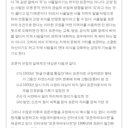
다.”와 같은 말에서 ‘두’는 서울말이기는 하지만 표준어는 아니다. 교양 있
는 사람은 오랜 문자 언어의 관습적 쓰임에 영향을 받아 ‘도’라고 쓰는 것
이 옳다고 믿기 때문이다. 따라서 서울말은 서울 지역의 말을 바탕으로
하되 언중들의 교양 의식을 반영한 말이라고 할 수 있다. 서울말을 표준
어의 조건으로 한다는 이러한 규정을 어떤 지역어를 사용하면 안 된다는
뜻으로 오해하면 안 된다. 표준어는 교육, 방송, 공식적 담화 등에서 써야
할 말이지 지역 사람들끼리 편하게 대화하는 경우에까지 꼭 써야 하는 말
이 아니다. 오히려 여러 지역어는 지역의 문화적 가치를 보존하는 소중한
자산이기도 하고 지역 사람들의 연대 의식을 강화하는 긍정적 기능을 하
기도 한다.
표준어 규정의 실제적인 대상은 다음과 같다.
(가) 1933년 ‘한글 마춤법 통일안’에서 표준어로 규정하였던 형태
가 그동안 자연스러운 언어 변화에 의해 고형(古形)이 된 것
(나) 1933년 당시 미처 사정의 대상이 되지 않아 표준어로서의 자
격을 인정받을 기회가 없었던 것
(다) 각 사전에서 달리 처리하여 정리가 필요한 것
(라) 방언, 신조어 등이 세력을 얻어 표준어 자리를 굳혀 가던 것
그러나 수많은 어휘의 표준어형을 규정에서 다 예시할 수는 없다. 이러한
한계를 보완하고자 국립국어원에서는 인터넷으로 “표준국어대사전”을
제공하고 있다. 인터넷판 “표준국어대사전”은 1999년에 초판이 발간된