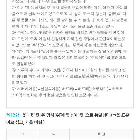
라요’도 ‘나무랬다, 나무래요’를 취하지 않는다.
④ ‘미시/미수, 상치/상추’ 역시 발음의 변화에 따라 ‘미수, 상추’가 현실 발
음으로 더 널리 쓰이고 있으므로 ‘미시, 상치’로 쓰지 않는다. 종(種)이 다
른 두 동물 사이에서 난 새끼를 말하는 ‘튀기’는 원래 ‘트기’였으나 발음이
변하여 ‘튀기’가 되었고 이 말이 널리 쓰이므로 표준어로 삼았다.
⑤ ‘주책(←주착, 主着)’은 한자어 형태를 버리고 변한 형태를 취한 것이
다. 그런데 ‘주착’이 원래 일정하게 자리 잡힌 주장이나 판단력이라는 뜻
이었으므로 ‘주책없다’가 표준어이고 ‘주책이다’는 비표준형이었으나,
‘주책’의 의미로서 ‘일정한 줏대가 없이 되는대로 하는 짓’을 인정함에 따
라 2016년에는 ‘주책없다’와 같은 의미로 쓰이는 ‘주책이다’를 표준형으
로 인정하였다.
⑥ ‘지루하다(←지리하다, 支離--)’ 역시 한자어 어원의 형태를 버리고 변
한 형태를 취한 것이다. 그러나 ‘지리멸렬(支離滅裂)’에서는 ‘지리’가 유지
되고 있다.
⑦ ‘시러베아들(←실업의아들), 허드레(←허드래), 호루라기(←호루루
기)’ 역시 변화된 후의 현실 발음을 반영한 표준어이다.
제12항
‘웃-’ 및 ‘윗-’은 명사 ‘위’에 맞추어 ‘윗-’으로 통일한다.(ㄱ을 표준
어로 삼고, ㄴ을 버림.)
ㄱ
ㄴ
비고