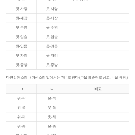
윗-사랑
웃-사랑
윗-세장
웃-세장
윗-수염
웃-수염
윗-입술
웃-입술
윗-잇몸
웃-잇몸
윗-자리
웃-자리
윗-중방
웃-중방
다만 1. 된소리나 거센소리 앞에서는 ‘위-’로 한다.(ㄱ을 표준어로 삼고, ㄴ을 버림.)
ㄱ
ㄴ
비고
위-짝
웃-짝
위-쪽
웃-쪽
위-채
웃-채
위-층
웃-층