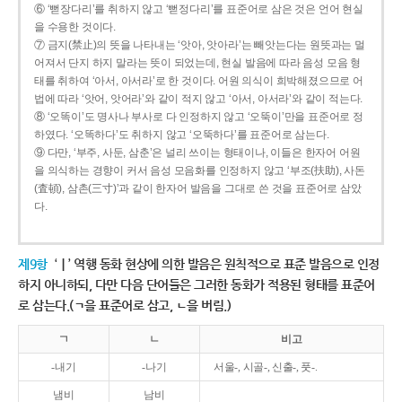
⑥ ‘뻗장다리’를 취하지 않고 ‘뻗정다리’를 표준어로 삼은 것은 언어 현실
을 수용한 것이다.
⑦ 금지(禁止)의 뜻을 나타내는 ‘앗아, 앗아라’는 빼앗는다는 원뜻과는 멀
어져서 단지 하지 말라는 뜻이 되었는데, 현실 발음에 따라 음성 모음 형
태를 취하여 ‘아서, 아서라’로 한 것이다. 어원 의식이 희박해졌으므로 어
법에 따라 ‘앗어, 앗어라’와 같이 적지 않고 ‘아서, 아서라’와 같이 적는다.
⑧ ‘오똑이’도 명사나 부사로 다 인정하지 않고 ‘오뚝이’만을 표준어로 정
하였다. ‘오똑하다’도 취하지 않고 ‘오뚝하다’를 표준어로 삼는다.
⑨ 다만, ‘부주, 사둔, 삼춘’은 널리 쓰이는 형태이나, 이들은 한자어 어원
을 의식하는 경향이 커서 음성 모음화를 인정하지 않고 ‘부조(扶助), 사돈
(査頓), 삼촌(三寸)’과 같이 한자어 발음을 그대로 쓴 것을 표준어로 삼았
다.
제9항
‘ㅣ’ 역행 동화 현상에 의한 발음은 원칙적으로 표준 발음으로 인정
하지 아니하되, 다만 다음 단어들은 그러한 동화가 적용된 형태를 표준어
로 삼는다.(ㄱ을 표준어로 삼고, ㄴ을 버림.)
ㄱ
ㄴ
비고
-내기
-나기
서울-, 시골-, 신출-, 풋-.
냄비
남비