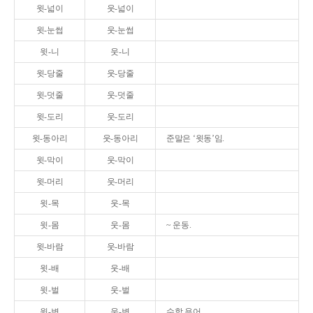
윗-넓이
웃-넓이
윗-눈썹
웃-눈썹
윗-니
웃-니
윗-당줄
웃-당줄
윗-덧줄
웃-덧줄
윗-도리
웃-도리
윗-동아리
웃-동아리
준말은 ‘윗동’임.
윗-막이
웃-막이
윗-머리
웃-머리
윗-목
웃-목
윗-몸
웃-몸
~ 운동.
윗-바람
웃-바람
윗-배
웃-배
윗-벌
웃-벌
윗-변
웃-변
수학 용어.