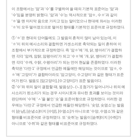
이 조항에서는 ‘암’과 ‘수’를 구별하여 쓸 때의 기본적 표준어는 ‘암’과
‘수’임을 분명히 밝혔다. ‘암’과 ‘수’는 역사적으로 ‘암ㅎ, 수ㅎ’과 같이
‘ㅎ’을 맨 마지막 음으로 가지고 있는 말이었으나 현대에 와서는 이러한
‘ㅎ’이 모두 떨어졌으므로 떨어진 형태를 기본적인 표준어로 규정하였다.
① ‘ㅎ’은 현대의 단어들에도 그 발음의 흔적이 많이 남아 있는데, 이
‘ㅎ’이 뒤의 예사소리와 결합하면 거센소리로 축약되는 일이 흔하여 이
조항에서 부가적으로 규정하였다. 즉 ‘암ㅎ’에 ‘개, 닭, 병아리’가 결합하
면 각각 ‘암캐, 암탉, 암평아리’가 되고 ‘수ㅎ’에 ‘개, 닭, 병아리’가 결합하
면 각각 ‘수캐, 수탉, 수평아리’가 되는 언어 현실을 존중하였다. 이러한
축약은 ‘다만 1’ 규정에서 언급한 예들에만 해당되는 것이므로 ‘암ㅎ, 수
ㅎ’에 ‘고양이’가 결합하더라도 ‘암고양이, 수고양이’와 같은 형태가 표준
어가 된다. 발음도 [암고양이], [수고양이]가 표준 발음이다.
② ‘수’와 뒤의 말이 결합할 때, 발음상 [ㄴ(ㄴ)] 첨가가 일어나거나 뒤의 예
사소리가 된소리가 되는 경우 사이시옷과 유사한 효과를 보이는 것이라
판단하여 ‘수’에 ‘ㅅ’을 붙인 ‘숫’을 표준어형으로 규정하였다. 이러한 경
우에는 ‘다만 2’ 규정에서 언급한 예들만 해당한다. ‘숫양, 숫염소’는 발음
이 [순냥], [순념소]이지 [수양], [수염소]가 아니므로 ‘수양, 수염소’와 같은
형태를 비표준어로 규정하였다. 또 ‘숫쥐’는 발음이 [숟쮜]이지 [수쥐]가
아니므로 ‘수쥐’와 같은 형태를 비표준어로 규정하였다.