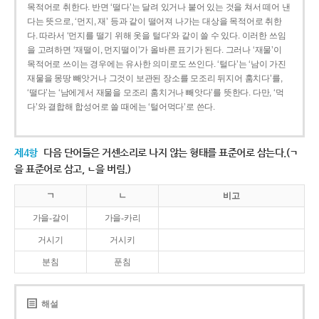
목적어로 취한다. 반면 ‘떨다’는 달려 있거나 붙어 있는 것을 쳐서 떼어 낸
다는 뜻으로, ‘먼지, 재’ 등과 같이 떨어져 나가는 대상을 목적어로 취한
다. 따라서 ‘먼지를 떨기 위해 옷을 털다’와 같이 쓸 수 있다. 이러한 쓰임
을 고려하면 ‘재떨이, 먼지떨이’가 올바른 표기가 된다. 그러나 ‘재물’이
목적어로 쓰이는 경우에는 유사한 의미로도 쓰인다. ‘털다’는 ‘남이 가진
재물을 몽땅 빼앗거나 그것이 보관된 장소를 모조리 뒤지어 훔치다’를,
‘떨다’는 ‘남에게서 재물을 모조리 훔치거나 빼앗다’를 뜻한다. 다만, ‘먹
다’와 결합해 합성어로 쓸 때에는 ‘털어먹다’로 쓴다.
제4항
다음 단어들은 거센소리로 나지 않는 형태를 표준어로 삼는다.(ㄱ
을 표준어로 삼고, ㄴ을 버림.)
ㄱ
ㄴ
비고
가을-갈이
가을-카리
거시기
거시키
분침
푼침
해설