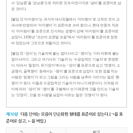
서 ‘강남콩’을 ‘강낭콩’으로 처리한 것과 마찬가지로 ‘냄비’를 표준어로 삼
은 것이다.
[붙임 1] ‘아지랑이’는 과거의 대사전들에서 ‘아지랭이’로 고쳐진 것이 교
과서에 반영되어 ‘아지랭이’가 표준어로 쓰여 왔으나, 현대 언중의 직관
이 ‘아지랑이’를 표준으로 인식하는 경향이 강해 ‘아지랑이’를 표준어로
삼았다. 1936년 “조선어 표준말 모음”에서 ‘아지랑이’를 표준어로 정한
바 있었는데 그것으로 되돌아간 것이다.
[붙임 2] ‘-장이’는 기술자에 붙는 접미사이고 ‘-쟁이’는 기타 어휘에 붙는
접미사이다. 그리고 여기서의 ‘기술자’는 ‘수공업적인 기술자’로 한정한
다. 따라서 ‘칠장이, 유기장이’에서는 ‘-장이’를 표준으로 삼고 ‘멋쟁이, 소
금쟁이, 골목쟁이’ 등에서는 ‘-쟁이’를 표준으로 삼았다. 또한 점을 치는
사람은 ‘점쟁이’가 되고 그림을 그리는 사람을 낮추어 가리키는 말은 ‘환
쟁이’가 된다. 이들은 수공업적인 기술자가 아니기 때문이다. 이처럼 의
미에 따라 ‘-장이’와 ‘-쟁이’를 구별해서 쓰기 때문에 갓을 만드는 기술자
는 ‘갓장이’, 갓을 쓴 사람을 낮잡아 이르는 말은 ‘갓쟁이’가 된다.
제10항
다음 단어는 모음이 단순화한 형태를 표준어로 삼는다.(ㄱ을 표
준어로 삼고, ㄴ을 버림.)
ㄱ
ㄴ
비고