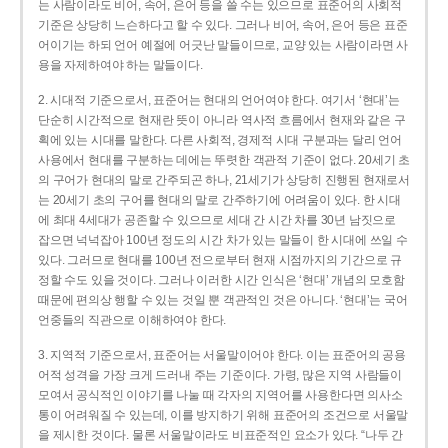
는 사람이라도 비어, 속어, 은어 등을 쓸 수는 있으므로 표준어의 사회적
기준은 상당히 느슨하다고 할 수 있다. 그러나 비어, 속어, 은어 등은 표준
어이기는 하되 언어 예절에 어긋난 말들이므로, 교양 있는 사람이라면 사
용을 자제하여야 하는 말들이다.
2. 시대적 기준으로서, 표준어는 현대의 언어여야 한다. 여기서 ‘현대’는
단순히 시간적으로 현재란 뜻이 아니라 역사적 흐름에서 현재와 같은 구
획에 있는 시대를 말한다. 다른 사회적, 경제적 시대 구분과는 달리 언어
사용에서 현대를 구분하는 데에는 뚜렷한 객관적 기준이 없다. 20세기 초
의 구어가 현대의 말로 간주되곤 하나, 21세기가 상당히 진행된 현재로서
는 20세기 초의 구어를 현대의 말로 간주하기에 어려움이 있다. 한 시대
에 최대 4세대가 공존할 수 있으므로 세대 간 시간 차를 30년 남짓으로
잡으면 넉넉잡아 100년 정도의 시간 차가 있는 말들이 한 시대에 쓰일 수
있다. 그러므로 현대를 100년 전으로부터 현재 시점까지의 기간으로 규
정할 수도 있을 것이다. 그러나 이러한 시간 인식은 ‘현대’ 개념의 모호함
때문에 편의상 행할 수 있는 것일 뿐 객관적인 것은 아니다. ‘현대’는 국어
언중들의 직관으로 이해하여야 한다.
3. 지역적 기준으로서, 표준어는 서울말이어야 한다. 이는 표준어의 공용
어적 성격을 가장 크게 드러내 주는 기준이다. 가령, 많은 지역 사람들이
모여서 공식적인 이야기를 나눌 때 각자의 지역어를 사용한다면 의사소
통이 어려워질 수 있는데, 이를 방지하기 위해 표준어의 조건으로 서울말
을 제시한 것이다. 물론 서울말이라도 비표준적인 요소가 있다. “나두 간