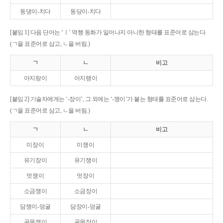
동댕이-치다
동당이-치다
[붙임 1] 다음 단어는 ‘ㅣ’ 역행 동화가 일어나지 아니한 형태를 표준어로 삼는다.
(ㄱ을 표준어로 삼고, ㄴ을 버림.)
ㄱ
ㄴ
비고
아지랑이
아지랭이
[붙임 2] 기술자에게는 ‘-장이’, 그 외에는 ‘-쟁이’가 붙는 형태를 표준어로 삼는다.
(ㄱ을 표준어로 삼고, ㄴ을 버림.)
ㄱ
ㄴ
비고
미장이
미쟁이
유기장이
유기쟁이
멋쟁이
멋장이
소금쟁이
소금장이
담쟁이-덩굴
담장이-덩굴
골목쟁이
골목장이