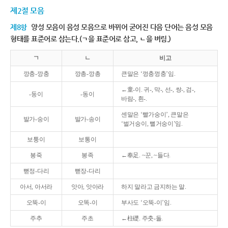
제2절 모음
제8항
양성 모음이 음성 모음으로 바뀌어 굳어진 다음 단어는 음성 모음
형태를 표준어로 삼는다.(ㄱ을 표준어로 삼고, ㄴ을 버림.)
ㄱ
ㄴ
비고
깡충-깡충
깡총-깡총
큰말은 ‘껑충껑충’임.
←童-이. 귀-, 막-, 선-, 쌍-, 검-,
-둥이
-동이
바람-, 흰-.
센말은 ‘빨가숭이’, 큰말은
발가-숭이
발가-송이
‘벌거숭이, 뻘거숭이’임.
보퉁이
보통이
봉죽
봉족
←奉足. ~꾼, ~들다.
뻗정-다리
뻗장-다리
아서, 아서라
앗아, 앗아라
하지 말라고 금지하는 말.
오뚝-이
오똑-이
부사도 ‘오뚝-이’임.
주추
주초
←柱礎. 주춧-돌.