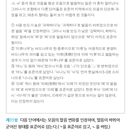
ㅘ, ㅝ’ 등의 원순 모음을 평순 모음으로 발음하는 일은 더 흔히 일어난다.
그러나 이 조항에서 다룬 단어들은 표준어 지역에서도 모음의 단순화 과
정을 겪고, 애초의 형태는 들어 보기 어렵게 된 것들이다.
① 사용 빈도가 높은 ‘괴퍅하다’는 ‘괴팍하다’로 발음이 바뀌었으므로 바
뀐 발음 ‘팍’을 인정하였다. 그러나 사용 빈도가 낮은 ‘강퍅하다, 퍅하다,
퍅성’ 등에서의 ‘퍅’은 ‘팍’으로 발음되지 않으므로 ‘퍅’이 아직도 표준어
형이다.
② ‘미류나무’는 버드나무의 한 종류이므로 ‘미류’는 어원적으로 분명히
버드나무의 의미를 담고 있는 ‘미류(美柳)’인데 이제 ‘미류’라고 발음하는
경우가 거의 없기 때문에 ‘미루나무’를 표준어로 삼았다.
③ ‘여느’도 원래 ‘여늬’였으나 이중 모음 ‘ㅢ’가 단모음 ‘ㅡ’로 변하였으므
로 ‘여느’를 표준어로 삼았다. ‘늬나노’의 ‘늬’도 언어 현실에서 [니]로 소리
나므로 ‘니나노’를 표준어로 삼는다.
④ ‘으례’ 역시 원래 ‘의례(依例)’에서 ‘으례’가 되었던 것인데 ‘례’의 발음
이 ‘레’로 바뀌었으므로 ‘으레’를 표준어로 삼았다. 한편 부사 ‘으레’에 다
시 ‘-이/-히’가 붙은 ‘으레이, 으레히’가 같은 뜻으로 쓰이는 일이 많은데,
이는 인정하지 않는다.
제11항
다음 단어에서는 모음의 발음 변화를 인정하여, 발음이 바뀌어
굳어진 형태를 표준어로 삼는다.(ㄱ을 표준어로 삼고, ㄴ을 버림.)