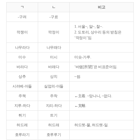
ㄱ
ㄴ
비고
-구려
-구료
1. 서울~, 알~, 찰~.
깍쟁이
깍정이
2. 도토리, 상수리 등의 받침은
‘깍정이’임.
나무라다
나무래다
미수
미시
미숫-가루.
바라다
바래다
‘바램[所望]’은 비표준어임.
상추
상치
~쌈.
시러베-아들
실업의-아들
주책
주착
←主着. ~망나니, ~없다.
지루-하다
지리-하다
←支離.
튀기
트기
허드레
허드래
허드렛-물, 허드렛-일.
호루라기
호루루기