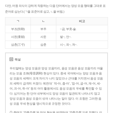
다만, 어원 의식이 강하게 작용하는 다음 단어에서는 양성 모음 형태를 그대로 표
준어로 삼는다.(ㄱ을 표준어로 삼고, ㄴ을 버림.)
ㄱ
ㄴ
비고
부조(扶助)
부주
~금, 부좃-술.
사돈(査頓)
사둔
밭~, 안~.
삼촌(三寸)
삼춘
시~, 외~, 처~.
해설
우리말에는 양성 모음은 양성 모음끼리, 음성 모음은 음성 모음끼리 어울
리는 모음 조화(母音調和) 현상이 있다. 중세 국어에서는 양성 모음과 음
성 모음의 세력이 크게 차이가 나지 않았으나 근대를 거치면서 음성 모음
의 세력이 급격히 커졌다. 예컨대 ‘ 막-아, 좁-아’, ‘접-어, 굽-어, 재-어, 세-
어, 괴-어, 쥐-어’ 등의 어미 활용에서도 음성 모음의 우세를 확인할 수 있
다. 심지어는 한 단어 내부에서도 양성 모음이 일관되게 나타나지 않고
양성 모음과 음성 모음이 섞여 나타나는 일이 많다. 이 조항은 그러한 음
성 모음 우세 현상을 명시적으로 규정한 것이다.
① 종래의 ‘깡총깡총’은 언어 현실을 반영하여 ‘깡충깡충’으로 정했다. 이