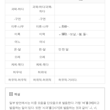
괴퍅-하다/괴팩-
괴팍-하다
하다
-구먼
-구면
미루-나무
미류-나무
←美柳~.
미륵
미력
←彌勒. ~보살, ~불, 돌~.
여느
여늬
온-달
왼-달
만 한 달.
으레
으례
케케-묵다
켸켸-묵다
허우대
허위대
허우적-허우적
허위적-허위적
허우적-거리다.
해설
일부 방언에서는 이중 모음을 단모음으로 발음한다. 가령 ‘벼’를 [베]라고
발음하는 일이 있다. 또한 ‘사과’를 [사가]로 발음하는 것과 같이 ‘ㅚ, ㅟ,