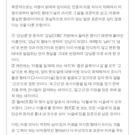
학문적으로는 어원이 밝혀져 있더라도 언중의 어원 의식이 약해져서 어
원으로부터 멀어진 형태가 널리 쓰이면 그 말을 표준어로 삼고, 어원에
충실한 형태이더라도 현실적으로 쓰이지 않는 말은 표준어로 삼지 않겠
다는 것을 다룬 조항이다.
① ‘강낭콩’은 중국의 ‘강남(江南)’ 지방에서 들여온 콩이기 때문에 붙여진
이름인데, ‘강남’의 형태가 변하여 ‘강낭’이 되었다. 제9항의 ‘남비’가 ‘냄
비’로 변한 것과 마찬가지로 언중이 이미 어원을 인식하지 않고 변한 형
태대로 발음하는 언어 현실을 그대로 반영하여 ‘강낭콩’으로 쓰게 한 것
이다.
② 예전에는 ‘지붕을 일 때에 쓰는 새끼’와 ‘좁은 골목이나 길’을 모두 ‘고
샅’으로 써 왔는데, 앞의 뜻의 말에 대해 어원 의식이 희박해져서 조사가
붙은 형태가 [고사시/고사슬] 등으로 발음되고 있으므로 앞의 뜻의 말을
‘고삿’으로 정한 것이다. ‘속고삿’은 초가지붕을 일 때 이엉을 얹기 전에
지붕 위에 건너질러 잡아매는 새끼이고, ‘겉고삿’은 이엉을 얹은 위에 걸
쳐 매는 새끼이다.
③ ‘월세(月貰)’와 뜻이 같은 말로서 과거에는 ‘삭월세’와 ‘사글세’가 모두
쓰였다. 그러나 ‘삭월세’를 한자어 ‘朔月貰’로 보는 것은 ‘사글세’의 음을
단순히 한자로 흉내 낸 것으로 보아 ‘사글세’만을 표준으로 삼은 것이다.
다만, 어원 의식이 여전히 남아 있어 어원을 의식한 형태가 쓰이는 것들
은 그 짝이 되는 비어원적인 형태보다 더 우선적으로 표준어 자격을 주도