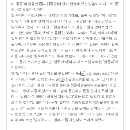
이, 돐을’의 발음인 [돌씨], [돌쓸]이 언어 현실에 있는 발음이 아니므로 ‘돌’
하나로 통합한 것이다.
② 과거에 ‘두째, 세째’는 ‘첫째’와 함께 차례를, ‘둘째, 셋째’는 ‘하나째’와
함께 ‘사과를 벌써 셋째 먹는다’에서와 같이 수량을 나타내는 것으로 구
별하여 써 왔다. 그러나 언어 현실에서 이와 같은 구별은 인위적인 것이
라고 판단되어 ‘둘째, 셋째’로 통합한 것이다. 따라서 ‘두째, 세째, 네째’와
같은 표현은 잘못된 것이다. 다만, ‘두째’가 다른 수 뒤에 오는 ‘열두째, 스
물두째, 서른두째’ 등은 인정하였는데, 이는 받침 ‘ㄹ’ 발음이 분명히 탈락
하는 언어 현실을 근거로 한 것이다. 순서가 첫 번째나 두 번째쯤 되는 차
례를 나타내는 ‘한두째’에서도 ‘두째’로 쓴다. 그러나 이에도 예외가 있는
데, 드물게 쓰이기는 하지만 ‘열두 개째’의 의미로 쓰일 때에는 ‘열둘째’가
인정된다.
③ ‘빌다’에는 원래 물건 따위를 구걸한다는 뜻
과 신
(
밥을 빌러 다니다)
예
이나 사람 따위에 간청한다는 뜻
, 그리고 나중에
(
하늘에 소원을 빌다)
예
갚기로 하고 남의 물건이나 돈을 쓴다는 뜻
이 있
(
친구에게 돈을 빌다)
예
었다. 그런데 나중에 갚기로 하고 남의 물건이나 돈을 쓴다는 뜻의 ‘빌
다’는 ‘빌리다’로 형태가 바뀜에 따라 ‘빌다’를 버리고 ‘빌리다’를 표준어
로 삼은 것이다. ‘빌리다’는 원래 ‘빌다’의 피동형으로서 대가를 받기로 하
고 남에게 물건이나 돈 따위를 내어 주는 것을 뜻하는 말이었다. 그러나
새로운 뜻으로 쓰임에 따라 원래의 의미는 잃어버리게 되었다. 그래서 원
래의 의미로는 ‘빌려주다’가 ‘빌리다’를 대신하여 쓰이게 되었다.