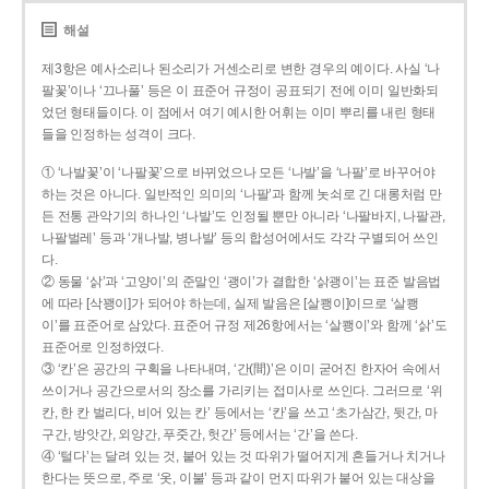
해설
제3항은 예사소리나 된소리가 거센소리로 변한 경우의 예이다. 사실 ‘나
팔꽃’이나 ‘끄나풀’ 등은 이 표준어 규정이 공표되기 전에 이미 일반화되
었던 형태들이다. 이 점에서 여기 예시한 어휘는 이미 뿌리를 내린 형태
들을 인정하는 성격이 크다.
① ‘나발꽃’이 ‘나팔꽃’으로 바뀌었으나 모든 ‘나발’을 ‘나팔’로 바꾸어야
하는 것은 아니다. 일반적인 의미의 ‘나팔’과 함께 놋쇠로 긴 대롱처럼 만
든 전통 관악기의 하나인 ‘나발’도 인정될 뿐만 아니라 ‘나팔바지, 나팔관,
나팔벌레’ 등과 ‘개나발, 병나발’ 등의 합성어에서도 각각 구별되어 쓰인
다.
② 동물 ‘삵’과 ‘고양이’의 준말인 ‘괭이’가 결합한 ‘삵괭이’는 표준 발음법
에 따라 [삭꽹이]가 되어야 하는데, 실제 발음은 [살쾡이]이므로 ‘살쾡
이’를 표준어로 삼았다. 표준어 규정 제26항에서는 ‘살쾡이’와 함께 ‘삵’도
표준어로 인정하였다.
③ ‘칸’은 공간의 구획을 나타내며, ‘간(間)’은 이미 굳어진 한자어 속에서
쓰이거나 공간으로서의 장소를 가리키는 접미사로 쓰인다. 그러므로 ‘위
칸, 한 칸 벌리다, 비어 있는 칸’ 등에서는 ‘칸’을 쓰고 ‘초가삼간, 뒷간, 마
구간, 방앗간, 외양간, 푸줏간, 헛간’ 등에서는 ‘간’을 쓴다.
④ ‘털다’는 달려 있는 것, 붙어 있는 것 따위가 떨어지게 흔들거나 치거나
한다는 뜻으로, 주로 ‘옷, 이불’ 등과 같이 먼지 따위가 붙어 있는 대상을