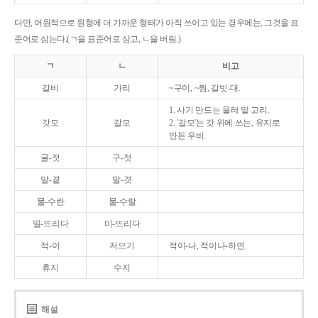
다만, 어원적으로 원형에 더 가까운 형태가 아직 쓰이고 있는 경우에는, 그것을 표
준어로 삼는다.(ㄱ을 표준어로 삼고, ㄴ을 버림.)
ㄱ
ㄴ
비고
갈비
가리
~구이, ~찜, 갈빗-대.
1. 사기 만드는 물레 밑 고리.
갓모
갈모
2. '갈모'는 갓 위에 쓰는, 유지로
만든 우비.
굴-젓
구-젓
말-곁
말-겻
물-수란
물-수랄
밀-뜨리다
미-뜨리다
적-이
저으기
적이-나, 적이나-하면.
휴지
수지
해설