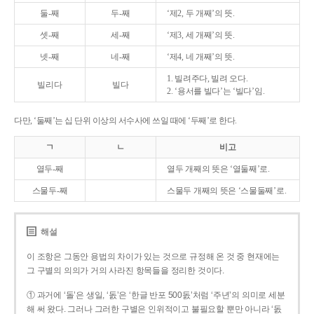
둘-째
두-째
‘제2, 두 개째’의 뜻.
셋-째
세-째
‘제3, 세 개째’의 뜻.
넷-째
네-째
‘제4, 네 개째’의 뜻.
1. 빌려주다, 빌려 오다.
빌리다
빌다
2. ‘용서를 빌다’는 ‘빌다’임.
다만, ‘둘째’는 십 단위 이상의 서수사에 쓰일 때에 ‘두째’로 한다.
ㄱ
ㄴ
비고
열두-째
열두 개째의 뜻은 ‘열둘째’로.
스물두-째
스물두 개째의 뜻은 ‘스물둘째’로.
해설
이 조항은 그동안 용법의 차이가 있는 것으로 규정해 온 것 중 현재에는
그 구별의 의의가 거의 사라진 항목들을 정리한 것이다.
① 과거에 ‘돌’은 생일, ‘돐’은 ‘한글 반포 500돐’처럼 ‘주년’의 의미로 세분
해 써 왔다. 그러나 그러한 구별은 인위적이고 불필요할 뿐만 아니라 ‘돐