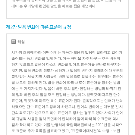
해 우리말에 동화되지 않은 모든 외국어를 포함하는 반면, 이 조항의 ‘외
래어’는 우리말에 편입된 말만을 이르는 좁은 개념이다.
제2장 발음 변화에 따른 표준어 규정
해설
시간의 흐름에 따라 어떤 어휘는 자음과 모음의 발음이 달라지고 길이가
줄어드는 등의 변화를 입게 된다. 어문 규범을 자주 바꾸는 것은 바람직
하지 않으므로 발음에 다소의 변화를 입어도 표준어를 곧바로 바꾸지는
않지만, 발음 변화의 정도가 심하거나 발음이 변한 지 오래되어 대부분의
교양 있는 서울 지역 사람들이 바뀐 발음으로 말을 하는 경우에는 표준어
를 새로이 정하게 된다. 발음 변화에 따라 새로이 표준어를 정하는 방법
에는 두 가지가 있다. 발음이 바뀐 후의 말만 인정하는 방법과 바뀌기 전
의 말과 바뀐 후의 말을 모두 인정하는 방법이다. 앞엣것에 따르면 단수
표준어, 뒤엣것에 따르면 복수 표준어가 된다. 원칙적으로는 언어가 변화
하였으면 단수 표준어로 정해야 하겠으나, 언어의 변화에는 대부분 긴 시
간의 과도기가 있으므로 복수 표준어로 정하는 경우도 있다. 사회가 언어
의 규범적 사용을 점차 유연하게 인식하게 됨에 따라 복수 표준어 역시
점차 확대되고 있다. 이를 반영하여 국립국어원에서는 2011년을 시작으
로 표준어 추가 목록을 발표하고 있고, “표준국어대사전”의 수정ㆍ보완