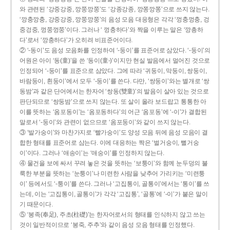
와 관련된 ‘강중강중, 깡쭝깡쭝’도 ‘강종강종, 깡쫑깡쫑’으로 쓰지 않는다.
‘깡충깡충, 강중강중, 깡쭝깡쭝’의 음성 모음 대응형은 각각 ‘껑충껑충, 겅
중겅중, 껑쭝껑쭝’이다. 그러나 ‘ 껑충하다’와 짝을 이루는 말은 ‘깡총하
다’로서 ‘깡충하다’가 오히려 비표준어이다.
② ‘-동이’도 음성 모음화를 인정하여 ‘-둥이’를 표준어로 삼았다. ‘-둥이’의
어원은 아이 ‘동(童)’을 쓴 ‘동이(童-)’이지만 현실 발음에서 멀어진 것으로
인정되어 ‘-둥이’를 표준으로 삼았다. 그에 따라 ‘귀둥이, 막둥이, 쌍둥이,
바람둥이, 흰둥이’에서 모두 ‘-둥이’를 쓴다. 다만, ‘쌍둥이’와는 별개로 ‘쌍
동밤’과 같은 단어에서는 한자어 ‘쌍동(雙童)’의 발음이 살아 있는 것으로
판단되므로 ‘쌍둥밤’으로 쓰지 않는다. 또 살이 올라 보드랍고 통통한 아
이를 뜻하는 ‘옴포동이’는 ‘옴포동하다’의 어근 ‘옴포동’에 ‘-이’가 결합된
말로서 ‘-둥이’와 관련이 없으므로 ‘옴포둥이’와 같이 쓰지 않는다.
③ ‘발가숭이’와 마찬가지로 ‘빨가숭이’도 양성 모음 뒤에 음성 모음이 결
합한 형태를 표준어로 삼는다. 이에 대응하는 짝은 ‘벌거숭이, 뻘거숭
이’이다. 그러나 ‘애송이’는 ‘애숭이’를 인정하지 않는다.
④ 물건을 보에 싸서 꾸려 놓은 것을 뜻하는 ‘보퉁이’와 함께 눈두덩의 불
룩한 부분을 뜻하는 ‘눈퉁이’나 미련한 사람을 낮추어 가리키는 ‘미련퉁
이’ 등에서도 ‘-퉁이’를 쓴다. 그러나 ‘고집통이, 골통이’에서는 ‘통이’를 쓰
는데, 이는 ‘고집통이, 골통이’가 각각 ‘고집통’, ‘골통’에 ‘-이’가 붙은 말이
기 때문이다.
⑤ ‘봉족(奉足), 주초(柱礎)’는 한자어로서의 형태를 인식하지 않고 쓰는
것이 일반적이므로 ‘봉죽, 주추’와 같이 음성 모음 형태를 인정했다.