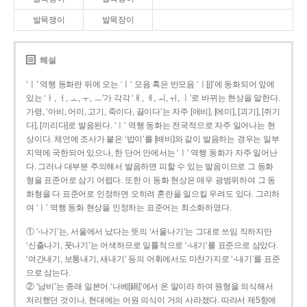
발목쟁이
발목장이
해설
‘ㅣ’ 역행 동화란 뒤에 오는 ‘ㅣ’ 모음 혹은 반모음 ‘ㅣ[j]’에 동화되어 앞에
있는 ‘ㅏ, ㅓ, ㅗ, ㅜ, ㅡ’가 각각 ‘ㅐ, ㅔ, ㅚ, ㅟ, ㅣ’로 바뀌는 현상을 말한다.
가령, ‘아비, 어미, 고기, 죽이다, 끓이다’는 자주 [애비], [에미], [괴기], [쥐기
다], [끼리다]로 발음된다. ‘ㅣ’ 역행 동화는 전국적으로 자주 일어나는 현
상이다. 체언에 조사가 붙은 ‘밥이’를 [배비]와 같이 발음하는 경우는 일부
지역에 국한되어 있으나, 한 단어 안에서는 ‘ㅣ’ 역행 동화가 자주 일어난
다. 그러나 대부분 주의해서 발음하면 피할 수 있는 발음이므로 그 동화
형을 표준어로 삼기 어렵다. 또한 이 동화 현상은 매우 광범위하여 그 동
화형을 다 표준어로 인정하면 오히려 혼란을 일으킬 우려도 있다. 그리하
여 ‘ㅣ’ 역행 동화 현상을 인정하는 표준어는 최소화하였다.
① ‘-나기’는, 서울에서 났다는 뜻의 ‘서울나기’는 그대로 쓰임 직하지만
‘신출나기, 풋나기’는 어색하므로 일률적으로 ‘-내기’를 표준으로 삼았다.
‘여간내기, 보통내기, 새내기’ 등의 어휘에서도 마찬가지로 ‘-내기’를 표준
으로 삼는다.
② ‘남비’는 종래 일본어 ‘나베[鍋]’에서 온 말이라 하여 원형을 의식해서
처리했던 것이나, 현대에는 어원 의식이 거의 사라졌다. 따라서 제5항에