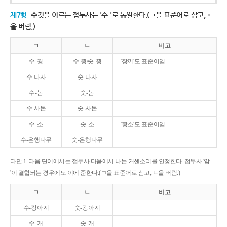
제7항
수컷을 이르는 접두사는 '수-'로 통일한다.(ㄱ을 표준어로 삼고, ㄴ
을 버림.)
ㄱ
ㄴ
비고
수-꿩
수-퀑/숫-꿩
'장끼'도 표준어임.
수-나사
숫-나사
수-놈
숫-놈
수-사돈
숫-사돈
수-소
숫-소
'황소'도 표준어임.
수-은행나무
숫-은행나무
다만 1. 다음 단어에서는 접두사 다음에서 나는 거센소리를 인정한다. 접두사 '암-
'이 결합되는 경우에도 이에 준한다.(ㄱ을 표준어로 삼고, ㄴ을 버림.)
ㄱ
ㄴ
비고
수-캉아지
숫-강아지
수-캐
숫-개