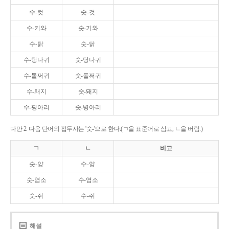
수-컷
숫-것
수-키와
숫-기와
수-탉
숫-닭
수-탕나귀
숫-당나귀
수-톨쩌귀
숫-돌쩌귀
수-퇘지
숫-돼지
수-평아리
숫-병아리
다만 2. 다음 단어의 접두사는 '숫-'으로 한다.(ㄱ을 표준어로 삼고, ㄴ을 버림.)
ㄱ
ㄴ
비고
숫-양
수-양
숫-염소
수-염소
숫-쥐
수-쥐
해설