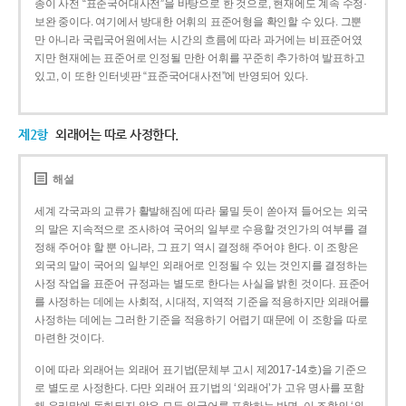
종이 사전 “표준국어대사전”을 바탕으로 한 것으로, 현재에도 계속 수정·
보완 중이다. 여기에서 방대한 어휘의 표준어형을 확인할 수 있다. 그뿐
만 아니라 국립국어원에서는 시간의 흐름에 따라 과거에는 비표준어였
지만 현재에는 표준어로 인정될 만한 어휘를 꾸준히 추가하여 발표하고
있고, 이 또한 인터넷판 “표준국어대사전”에 반영되어 있다.
제2항
외래어는 따로 사정한다.
해설
세계 각국과의 교류가 활발해짐에 따라 물밀 듯이 쏟아져 들어오는 외국
의 말은 지속적으로 조사하여 국어의 일부로 수용할 것인가의 여부를 결
정해 주어야 할 뿐 아니라, 그 표기 역시 결정해 주어야 한다. 이 조항은
외국의 말이 국어의 일부인 외래어로 인정될 수 있는 것인지를 결정하는
사정 작업을 표준어 규정과는 별도로 한다는 사실을 밝힌 것이다. 표준어
를 사정하는 데에는 사회적, 시대적, 지역적 기준을 적용하지만 외래어를
사정하는 데에는 그러한 기준을 적용하기 어렵기 때문에 이 조항을 따로
마련한 것이다.
이에 따라 외래어는 외래어 표기법(문체부 고시 제2017-14호)을 기준으
로 별도로 사정한다. 다만 외래어 표기법의 ‘외래어’가 고유 명사를 포함