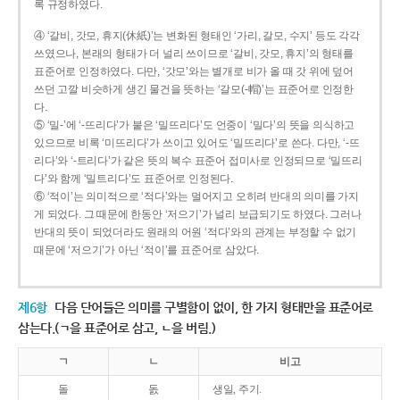
록 규정하였다.
④ ‘갈비, 갓모, 휴지(休紙)’는 변화된 형태인 ‘가리, 갈모, 수지’ 등도 각각
쓰였으나, 본래의 형태가 더 널리 쓰이므로 ‘갈비, 갓모, 휴지’의 형태를
표준어로 인정하였다. 다만, ‘갓모’와는 별개로 비가 올 때 갓 위에 덮어
쓰던 고깔 비슷하게 생긴 물건을 뜻하는 ‘갈모(-帽)’는 표준어로 인정한
다.
⑤ ‘밀-’에 ‘-뜨리다’가 붙은 ‘밀뜨리다’도 언중이 ‘밀다’의 뜻을 의식하고
있으므로 비록 ‘미뜨리다’가 쓰이고 있어도 ‘밀뜨리다’로 쓴다. 다만, ‘-뜨
리다’와 ‘-트리다’가 같은 뜻의 복수 표준어 접미사로 인정되므로 ‘밀뜨리
다’와 함께 ‘밀트리다’도 표준어로 인정된다.
⑥ ‘적이’는 의미적으로 ‘적다’와는 멀어지고 오히려 반대의 의미를 가지
게 되었다. 그 때문에 한동안 ‘저으기’가 널리 보급되기도 하였다. 그러나
반대의 뜻이 되었더라도 원래의 어원 ‘적다’와의 관계는 부정할 수 없기
때문에 ‘저으기’가 아닌 ‘적이’를 표준어로 삼았다.
제6항
다음 단어들은 의미를 구별함이 없이, 한 가지 형태만을 표준어로
삼는다.(ㄱ을 표준어로 삼고, ㄴ을 버림.)
ㄱ
ㄴ
비고
돌
돐
생일, 주기.