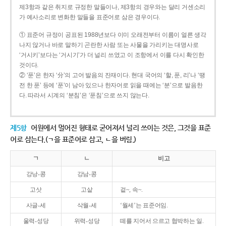
제3항과 같은 취지로 규정한 말들이나, 제3항의 경우와는 달리 거센소리
가 예사소리로 변화한 말들을 표준어로 삼은 경우이다.
① 표준어 규정이 공표된 1988년보다 이미 오래전부터 이름이 얼른 생각
나지 않거나 바로 말하기 곤란한 사람 또는 사물을 가리키는 대명사로
‘거시키’보다는 ‘거시기’가 더 널리 쓰였고 이 조항에서 이를 다시 확인한
것이다.
② ‘푼’은 한자 ‘分’의 고어 발음의 잔재이다. 현대 국어의 ‘할, 푼, 리’나 ‘땡
전 한 푼’ 등에 ‘푼’이 남아 있으나 한자어로 읽을 때에는 ‘분’으로 발음한
다. 따라서 시계의 ‘분침’은 ‘푼침’으로 쓰지 않는다.
제5항
어원에서 멀어진 형태로 굳어져서 널리 쓰이는 것은, 그것을 표준
어로 삼는다.(ㄱ을 표준어로 삼고, ㄴ을 버림.)
ㄱ
ㄴ
비고
강낭-콩
강남-콩
고삿
고샅
겉~, 속~.
사글-세
삭월-세
‘월세’는 표준어임.
울력-성당
위력-성당
떼를 지어서 으르고 협박하는 일.