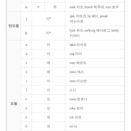
zs
ㅈ
주
zsák 자크, tőzsde 퇴주데, rozs 로주
ajak 어여크, fej 페이, január
j
이*
여누아르
반모음
lyuk 유크, mélység 메이셰그, király
ly
이*
키라이
a
어
lakat 러커트
á
아
máj 마이
e
에
mert 메르트
é
에
mész 메스
i
이
isten 이슈텐
í
이
sí 시
o
오
torna 토르너
모음
ó
오
róka 로커
ö
외
sör 쇠르
ő
외
nő 뇌