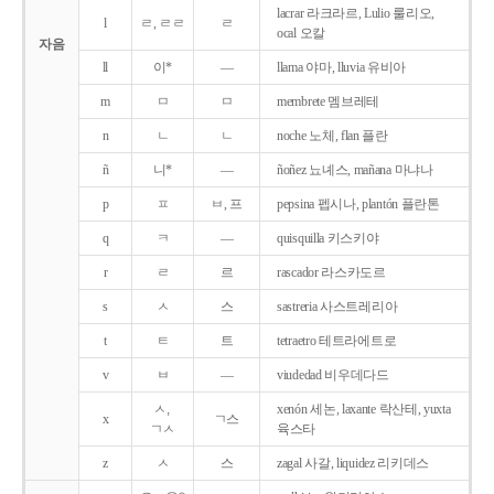
lacrar 라크라르, Lulio 룰리오,
l
ㄹ, ㄹㄹ
ㄹ
ocal 오칼
자음
ll
이*
―
llama 야마, lluvia 유비아
m
ㅁ
ㅁ
membrete 멤브레테
n
ㄴ
ㄴ
noche 노체, flan 플란
ñ
니*
―
ñoñez 뇨녜스, mañana 마냐나
p
ㅍ
ㅂ, 프
pepsina 펩시나, plantón 플란톤
q
ㅋ
―
quisquilla 키스키야
r
ㄹ
르
rascador 라스카도르
s
ㅅ
스
sastreria 사스트레리아
t
ㅌ
트
tetraetro 테트라에트로
v
ㅂ
―
viudedad 비우데다드
ㅅ,
xenón 세논, laxante 락산테, yuxta
x
ㄱ스
ㄱㅅ
육스타
z
ㅅ
스
zagal 사갈, liquidez 리키데스