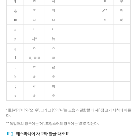
ʧ
ㅊ
치
u
우
ʤ
ㅈ
지
ə**
어
m
ㅁ
ㅁ
ɚ
어
n
ㄴ
ㄴ
ɲ
니*
뉴
ŋ
ㅇ
ㅇ
l
ㄹ, ㄹㄹ
ㄹ
r
ㄹ
르
h
ㅎ
흐
ç
ㅎ
히
x
ㅎ
흐
* [j], [w]의 '이'와 '오, 우', 그리고 [ɲ]의 '니'는 모음과 결합할 때 제3장 표기 세칙에 따른
다.
** 독일어의 경우에는 '에', 프랑스어의 경우에는 '으'로 적는다.
표 2
에스파냐어 자모와 한글 대조표