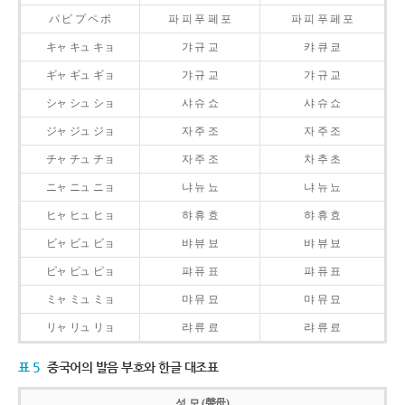
パ ピ プ ペ ポ
파 피 푸 페 포
파 피 푸 페 포
キャ キュ キョ
갸 규 교
캬 큐 쿄
ギャ ギュ ギョ
갸 규 교
갸 규 교
シャ シュ ショ
샤 슈 쇼
샤 슈 쇼
ジャ ジュ ジョ
자 주 조
자 주 조
チャ チュ チョ
자 주 조
차 추 초
ニャ ニュ ニョ
냐 뉴 뇨
냐 뉴 뇨
ヒャ ヒュ ヒョ
햐 휴 효
햐 휴 효
ビャ ビュ ビョ
뱌 뷰 뵤
뱌 뷰 뵤
ピャ ピュ ピョ
퍄 퓨 표
퍄 퓨 표
ミャ ミュ ミョ
먀 뮤 묘
먀 뮤 묘
リャ リュ リョ
랴 류 료
랴 류 료
표 5
중국어의 발음 부호와 한글 대조표
성 모 (聲母)