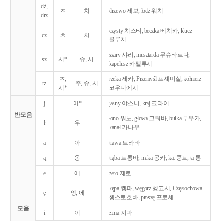
dż,
ㅈ
치
drzewo 제보, łodż 워치
drz
czysty 치스티, beczka 베치카, klucz
cz
ㅊ
치
클루치
szary 샤리, musztarda 무슈타르다,
sz
시*
슈, 시
kapelusz 카펠루시
ㅈ,
rzeka 제카, Przemyśl 프셰미실, kołnierz
rz
주, 슈, 시
시*
코우니에시
j
이*
jasny 야스니, kraj 크라이
반모음
łono 워노, głowa 그워바, bułka 부우카,
ł
우
kanał 카나우
a
아
trawa 트라바
ą̨
옹
trąba 트롱바, mąka 몽카, kąt 콩트, tą 통
e
에
zero 제로
kępa 켕파, węgorz 벵고시, Częstochowa
ę
엥, 에
쳉스토호바, proszę 프로셰
모음
i
이
zima 지마