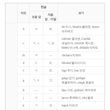
한글
자모
보기
자음
모음 앞
앞ㆍ어말
biz 비스, blandon 블란돈, braceo
b
ㅂ
브
브라세오
colcren 콜크렌, Cecilia
c
ㅋ, ㅅ
ㄱ, 크
세실리아, coccion 콕시온,
bistec 비스텍, dictado 딕타도
ch
ㅊ
―
chicharra 치차라
d
ㄷ
드
felicidad 펠리시다드
f
ㅍ
프
fuga 푸가, fran 프란
ganga 강가, geologia
g
ㄱ, ㅎ
그
헤올로히아, yungla 융글라
h
―
―
hipo 이포, quehacer 케아세르
j
ㅎ
―
jueves 후에베스, reloj 렐로
k
ㅋ
크
kapok 카포크