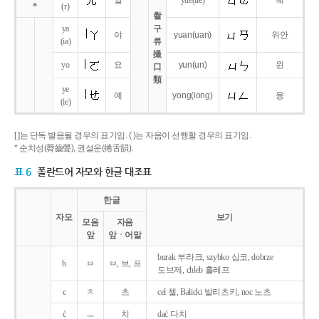
얼
yue
(ue)
웨
*
(r)
촬
ya
구
야
yuan
(uan)
위안
(ia)
류
撮
yo
요
yun
(un)
윈
口
類
ye
예
yong
(iong)
융
(ie)
[ ]는 단독 발음될 경우의 표기임. ( )는 자음이 선행할 경우의 표기임.
* 순치성(脣齒聲), 권설운(捲舌韻).
표 6
폴란드어 자모와 한글 대조표
한글
자모
보기
모음
자음
앞
앞ㆍ어말
burak 부라크, szybko 십코, dobrze
b
ㅂ
ㅂ, 브, 프
도브제, chleb 흘레프
c
ㅊ
츠
cel 첼, Balicki 발리츠키, noc 노츠
ć
ㅡ
치
dać 다치