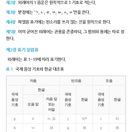
제2항
외래어의 1 음운은 원칙적으로 1 기호로 적는다.
제3항
받침에는 ‘ㄱ, ㄴ, ㄹ, ㅁ, ㅂ, ㅅ, ㅇ’만을 쓴다.
제4항
파열음 표기에는 된소리를 쓰지 않는 것을 원칙으로 한다.
제5항
이미 굳어진 외래어는 관용을 존중하되, 그 범위와 용례는 따로 정
한다.
제2장 표기 일람표
외래어는 표 1~19에 따라 표기한다.
표 1
국제 음성 기호와 한글 대조표
자음
반모음
모음
한글
국제
국제
국제
자음 앞
음성
음성
한글
음성
한글
모음 앞
또는
기호
기호
기호
어말
p
ㅍ
ㅂ, 프
j
이*
i
이
b
ㅂ
브
ɥ
위
y
위