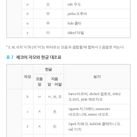
o
오
udo 우도
ó
우
próba 프루바
u
우
kula 쿨라
y
이
daktyl 닥틸
* ż, sz, rz의 '시'와 j의 '이'는 뒤따르는 모음과 결합할 때 합쳐서 1 음절로 적는다.
표 7
체코어 자모와 한글 대조표
한글
자모
보기
모음
자음
앞
앞ㆍ어말
barva 바르바, obchod 옵호트, dobrý
b
ㅂ
ㅂ, 브, 프
도브리, jeřab 예르자프
cigareta 치가레타, nemocnice
c
ㅊ
츠
네모츠니체, nemoc 네모츠
čapek 차페크, kulečnik 쿨레치니크,
č
ㅊ
치
míč 미치