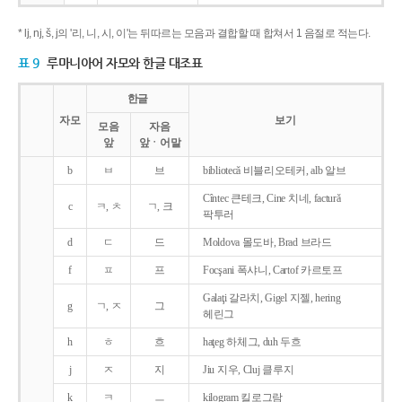
* lj, nj, š, j의 '리, 니, 시, 이'는 뒤따르는 모음과 결합할 때 합쳐서 1 음절로 적는다.
표 9
루마니아어 자모와 한글 대조표
한글
자모
보기
모음
자음
앞
앞ㆍ어말
b
ㅂ
브
bibliotecǎ 비블리오테커, alb 알브
Cîntec 큰테크, Cine 치네, facturǎ
c
ㅋ, ㅊ
ㄱ, 크
팍투러
d
ㄷ
드
Moldova 몰도바, Brad 브라드
f
ㅍ
프
Focşani 폭샤니, Cartof 카르토프
Galaţi 갈라치, Gigel 지젤, hering
g
ㄱ, ㅈ
그
헤린그
h
ㅎ
흐
haţeg 하체그, duh 두흐
j
ㅈ
지
Jiu 지우, Cluj 클루지
k
ㅋ
ㅡ
kilogram 킬로그람