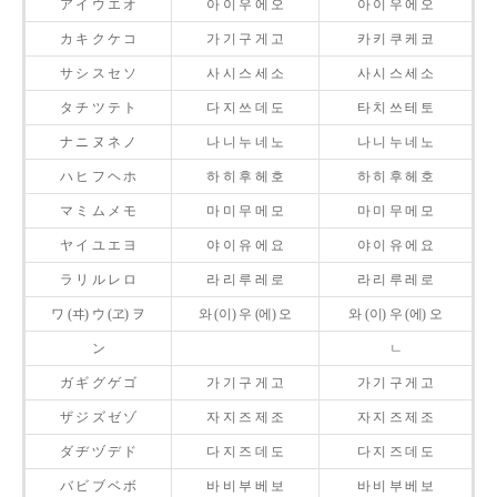
ア イ ウ エ オ
아 이 우 에 오
아 이 우 에 오
カ キ ク ケ コ
가 기 구 게 고
카 키 쿠 케 코
サ シ ス セ ソ
사 시 스 세 소
사 시 스 세 소
タ チ ツ テ ト
다 지 쓰 데 도
타 치 쓰 테 토
ナ ニ ヌ ネ ノ
나 니 누 네 노
나 니 누 네 노
ハ ヒ フ ヘ ホ
하 히 후 헤 호
하 히 후 헤 호
マ ミ ム メ モ
마 미 무 메 모
마 미 무 메 모
ヤ イ ユ エ ヨ
야 이 유 에 요
야 이 유 에 요
ラ リ ル レ ロ
라 리 루 레 로
라 리 루 레 로
ワ (ヰ) ウ (ヱ) ヲ
와 (이) 우 (에) 오
와 (이) 우 (에) 오
ン
ㄴ
ガ ギ グ ゲ ゴ
가 기 구 게 고
가 기 구 게 고
ザ ジ ズ ゼ ゾ
자 지 즈 제 조
자 지 즈 제 조
ダ ヂ ヅ デ ド
다 지 즈 데 도
다 지 즈 데 도
バ ビ ブ ベ ボ
바 비 부 베 보
바 비 부 베 보