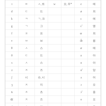
t
ㅌ
ㅅ, 트
w
오, 우*
e
에
d
ㄷ
드
ø
외
k
ㅋ
ㄱ, 크
ɛ
에
g
ㄱ
그
ɛ̃
앵
f
ㅍ
프
œ
외
v
ㅂ
브
욍
θ
ㅅ
스
æ
애
ð
ㄷ
드
a
아
s
ㅅ
스
ɑ
아
z
ㅈ
즈
ɑ̃
앙
ʃ
시
슈, 시
ʌ
어
ʒ
ㅈ
지
ɔ
오
ʦ
ㅊ
츠
ɔ̃
옹
ʣ
ㅈ
즈
o
오