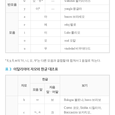
w
오ㆍ우*
―
walkirias 왈키리아스
반모음
y
이*
―
yungla 융글라
a
아
braceo 브라세오
e
에
reloj 렐로
모음
i
이
Lulio 룰리오
o
오
ocal 오칼
u
우
viudedad 비우데다드
* ll, y, ñ, w의 '이, 니, 오, 우'는 다른 모음과 결합할 때 합쳐서 1 음절로 적는다.
표 3
이탈리아어 자모와 한글 대조표
한글
자모
보기
자음
모음 앞
앞ㆍ어말
b
ㅂ
브
Bologna 볼로냐, bravo 브라보
Como 코모, Sicilia 시칠리아,
c
ㅋ, ㅊ
크
Boccaccio 보카치오,