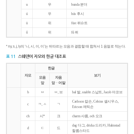
u
우
bunda 분더
ú
우
hús 후시
ü
위
füst 퓌슈트
ű
위
fű 퓌
* ny, s, j, ly의 ‘니, 시, 이, 이’는 뒤따르는 모음과 결합할 때 합쳐서 1 음절로 적는다.
표 11
스웨덴어 자모와 한글 대조표
한글
자모
보기
모음
자음
앞
앞ㆍ어말
b
ㅂ
ㅂ, 브
bal 발, snabbt 스납트, Jacob 야코브
Carlsson 칼손, Celsius 셀시우스,
c
ㅋ, ㅅ
ㄱ
Ericson 에릭손
ch
시*
크
charm 샤름, och 오크
dag 다그, dricka 드리카, Halmstad
d
ㄷ
드
할름스타드