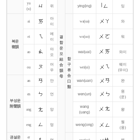
yu
위
ying
(ing)
잉
(u)
아
ai
wa
(ua)
와
이
에
ei
wo
(uo)
워
결
이
복운
합
複韻
운
아
ao
wai
(uai)
와이
모
오
합
結
어
구
웨이
合
ou
wei
(ui)
우
류
(우이)
韻
合
母
an
안
wan
(uan)
완
口
類
원
en
언
wen
(un)
(운)
부성운
附聲韻
wang
ang
앙
왕
(uang)
웡
eng
엉
weng
(ong)
(웅)
권설운
er