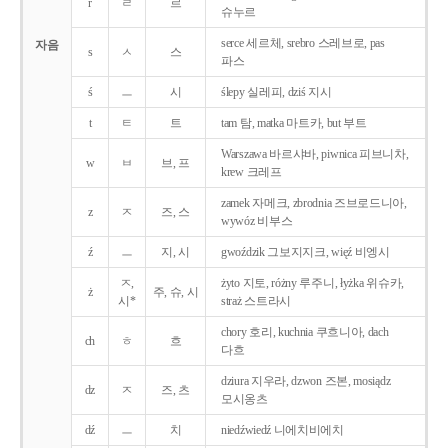
r
ㄹ
르
슈누르
serce 세르체, srebro 스레브로, pas
자음
s
ㅅ
스
파스
ś
ㅡ
시
ślepy 실레피, dziś 지시
t
ㅌ
트
tam 탐, matka 마트카, but 부트
Warszawa 바르샤바, piwnica 피브니차,
w
ㅂ
브, 프
krew 크레프
zamek 자메크, zbrodnia 즈브로드니아,
z
ㅈ
즈, 스
wywóz 비부스
ź
ㅡ
지, 시
gwoździk 그보지지크, więź 비엥시
ㅈ,
żyto 지토, różny 루주니, łyżka 위슈카,
ż
주, 슈, 시
시*
straż 스트라시
chory 호리, kuchnia 쿠흐니아, dach
ch
ㅎ
흐
다흐
dziura 지우라, dzwon 즈본, mosiądz
dz
ㅈ
즈, 츠
모시옹츠
dź
ㅡ
치
niedźwiedź 니에치비에치