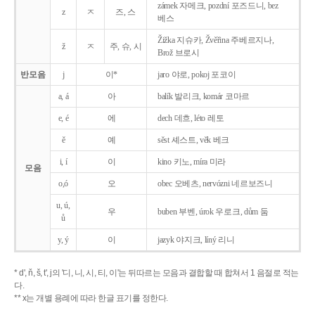
zámek 자메크, pozdní 포즈드니, bez
z
ㅈ
즈, 스
베스
Žižka 지슈카, Žvěřina 주베르지나,
ž
ㅈ
주, 슈, 시
Brož 브로시
반모음
j
이*
jaro 야로, pokoj 포코이
a, á
아
balík 발리크, komár 코마르
e, é
에
dech 데흐, léto 레토
ě
예
sěst 셰스트, věk 베크
i, í
이
kino 키노, míra 미라
모음
o,ó
오
obec 오베츠, nervózni 네르보즈니
u, ú,
우
buben 부벤, úrok 우로크, dům 둠
ů
y, ý
이
jazyk
야지크, líný 리니
* d', ň, š, t', j의 '디, 니, 시, 티, 이'는 뒤따르는 모음과 결합할 때 합쳐서 1 음절로 적는
다.
** x는 개별 용례에 따라 한글 표기를 정한다.