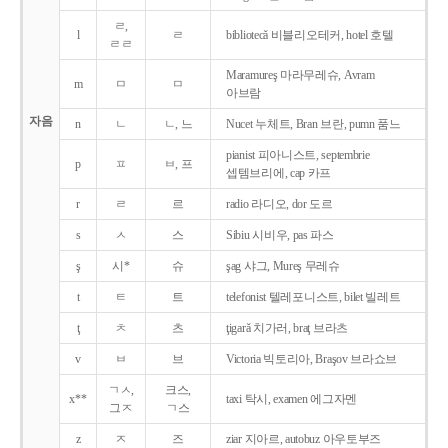
ㄹ,
l
ㄹ
bibliotecǎ 비블리오테커, hotel 호텔
ㄹㄹ
Maramureş 마라무레슈, Avram
m
ㅁ
ㅁ
아브람
자음
n
ㄴ
ㄴ, 느
Nucet 누체트, Bran 브란, pumn 품느
pianist 피아니스트, septembrie
p
ㅍ
ㅂ, 프
셉템브리에, cap 카프
r
ㄹ
르
radio 라디오, dor 도르
s
ㅅ
스
Sibiu 시비우, pas 파스
ş
시*
슈
şag 샤그, Mureş 무레슈
t
ㅌ
트
telefonist 텔레포니스트, bilet 빌레트
ţ
ㅊ
츠
ţigarǎ 치가러, braţ 브라츠
v
ㅂ
브
Victoria 빅토리아, Braşov 브라쇼브
ㄱㅅ,
크스,
x**
taxi 탁시, examen 에그자멘
그ㅈ
ㄱ스
z
ㅈ
즈
ziar 지아르, autobuz 아우토부즈