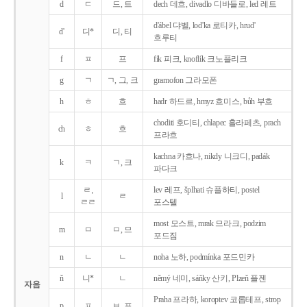
d
ㄷ
드, 트
dech 데흐, divadlo 디바들로, led 레트
d'ábel 댜벨, lod'ka 로티카, hrud'
d'
디*
디, 티
흐루티
f
ㅍ
프
fík 피크, knoflík 크노플리크
g
ㄱ
ㄱ, 그, 크
gramofon 그라모폰
h
ㅎ
흐
hadr 하드르, hmyz 흐미스, bůh 부흐
choditi 호디티, chlapec 흘라페츠, prach
ch
ㅎ
흐
프라흐
kachna 카흐나, nikdy 니크디, padák
k
ㅋ
ㄱ, 크
파다크
ㄹ,
lev 레프, šplhati 슈플하티, postel
l
ㄹ
ㄹㄹ
포스텔
most 모스트, mrak 므라크, podzim
m
ㅁ
ㅁ, 므
포드짐
n
ㄴ
ㄴ
noha 노하, podmínka 포드민카
ň
니*
ㄴ
němý 네미, sáňky 산키, Plzeň 플젠
자음
Praha 프라하, koroptev 코롭테프, strop
p
ㅍ
ㅂ, 프