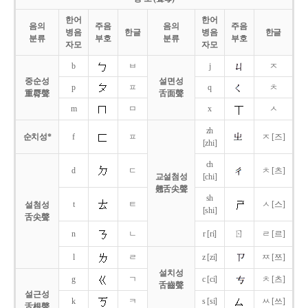
한어
한어
음의
주음
음의
주음
병음
한글
병음
한글
분류
부호
분류
부호
자모
자모
b
ㅂ
j
ㅈ
중순성
설면성
p
ㅍ
q
ㅊ
重脣聲
舌面聲
m
ㅁ
x
ㅅ
zh
순치성*
f
ㅍ
ㅈ [즈]
[zhi]
ch
d
ㄷ
ㅊ [츠]
교설첨성
[chi]
翹舌尖聲
sh
t
ㅌ
ㅅ [스]
설첨성
[shi]
舌尖聲
ㄖ
n
ㄴ
r [ri]
ㄹ [르]
l
ㄹ
z [zi]
ㅉ [쯔]
설치성
g
ㄱ
c [ci]
ㅊ [츠]
舌齒聲
설근성
k
ㅋ
s [si]
ㅆ [쓰]
舌根聲