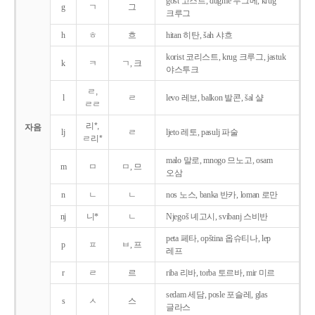
gost 고스트, dugme 두그메, krug
g
ㄱ
그
크루그
h
ㅎ
흐
hitan 히탄, šah 샤흐
korist 코리스트, krug 크루그, jastuk
k
ㅋ
ㄱ, 크
야스투크
ㄹ,
l
ㄹ
levo 레보, balkon 발콘, šal 샬
ㄹㄹ
리*,
자음
lj
ㄹ
ljeto 레토, pasulj 파술
ㄹ리*
malo 말로, mnogo 므노고, osam
m
ㅁ
ㅁ, 므
오삼
n
ㄴ
ㄴ
nos 노스, banka 반카, loman 로만
nj
니*
ㄴ
Njegoš 녜고시, svibanj 스비반
peta 페타, opština 옵슈티나, lep
p
ㅍ
ㅂ, 프
레프
r
ㄹ
르
riba 리바, torba 토르바, mir 미르
sedam 세담, posle 포슬레, glas
s
ㅅ
스
글라스