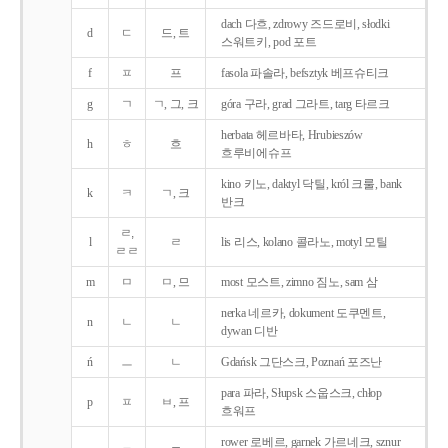
dach 다흐, zdrowy 즈드로비, słodki
d
ㄷ
드, 트
스워트키, pod 포트
f
ㅍ
프
fasola 파솔라, befsztyk 베프슈티크
g
ㄱ
ㄱ, 그, 크
góra 구라, grad 그라트, targ 타르크
herbata 헤르바타, Hrubieszów
h
ㅎ
흐
흐루비에슈프
kino 키노, daktyl 닥틸, król 크룰, bank
k
ㅋ
ㄱ, 크
반크
ㄹ,
l
ㄹ
lis 리스, kolano 콜라노, motyl 모틸
ㄹㄹ
m
ㅁ
ㅁ, 므
most 모스트, zimno 짐노, sam 삼
nerka 네르카, dokument 도쿠멘트,
n
ㄴ
ㄴ
dywan 디반
ń
ㅡ
ㄴ
Gdańsk 그단스크, Poznań 포즈난
para 파라, Słupsk 스웁스크, chłop
p
ㅍ
ㅂ, 프
흐워프
rower 로베르, garnek 가르네크, sznur