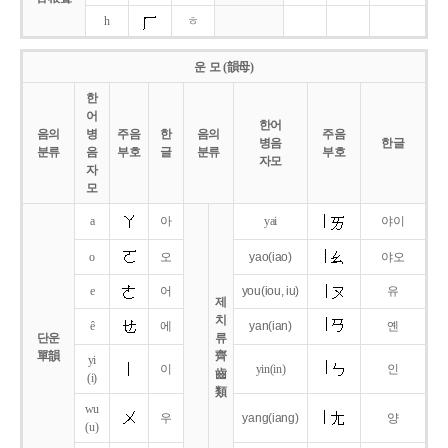
h
ㅎ
운 모 (韻母)
한
어
한어
음의
병
주음
한
음의
주음
병음
한글
분류
음
부호
글
분류
부호
자모
자
모
a
아
yai
야이
o
오
yao
(iao)
야오
e
어
you
(iou,
iu)
유
제
치
ê
에
yan
(ian)
옌
단운
류
單韻
齊
yi
이
yin(in)
인
齒
(i)
類
wu
우
yang
(iang)
양
(u)