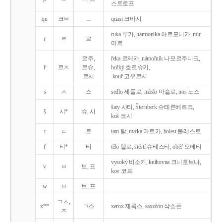
스트로프
qu
크ㅂ
ㅡ
quasi 크바시
ruka 루카, harmonika 하르모니카, mír
r
ㄹ
르
미르
르주,
řeka 르제카, námořník 나모르주니크,
ř
르ㅈ
르슈,
hořký 호르슈키,
르시
kouř 코우르시
s
ㅅ
스
sedlo 세들로, máslo 마슬로, nos 노스
šaty 샤티, Šternberk 슈테른베르크,
š
시*
슈, 시
koš 코시
t
ㅌ
트
tam 탐, matka 마트카, bolest 볼레스트
t'
티*
티
tělo 텔로, štěstí 슈테스티, obět' 오베티
vysoký 비소키, knihovna 크니호브나,
v
ㅂ
브, 프
kov 코프
w
ㅂ
브, 프
ㄱㅅ,
x**
ㄱ스
xerox 제록스, saxofón 삭소폰
ㅈ