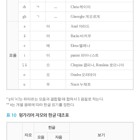
ch
ㅋ
ㅡ
Cheia 케이아
gh
ㄱ
ㅡ
Gheorghe 게오르게
a
아
Arad 아라드
ǎ
어
Bacǎu 바커우
e
에
Elena 엘레나
모음
i
이
pianist 피아니스트
î, â
으
Cîmpina 큼피나, România 로므니아
o
오
Oradea 오라데아
u
우
Nucet 누체트
* ş의 '시'는 뒤따르는 모음과 결합할 때 합쳐서 1 음절로 적는다.
** x는 개별 용례에 따라 한글 표기를 정한다.
표 10
헝가리어 자모와 한글 대조표
한글
자모
보기
모음
자음