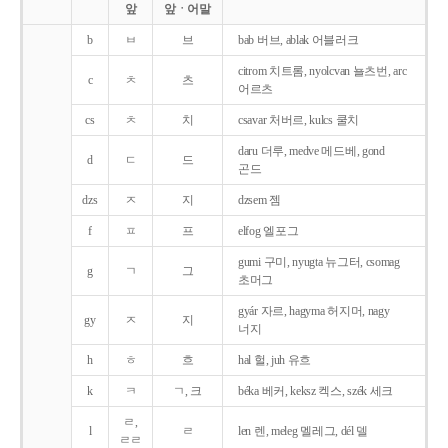
앞
앞ㆍ어말
b
ㅂ
브
bab 버브, ablak 어블러크
citrom 치트롬, nyolcvan 뇰츠번, arc
c
ㅊ
츠
어르츠
cs
ㅊ
치
csavar 처버르, kulcs 쿨치
daru 더루, medve 메드베, gond
d
ㄷ
드
곤드
dzs
ㅈ
지
dzsem 젬
f
ㅍ
프
elfog 엘포그
gumi 구미, nyugta 뉴그터, csomag
g
ㄱ
그
초머그
gyár 자르, hagyma 허지머, nagy
gy
ㅈ
지
너지
h
ㅎ
흐
hal 헐, juh 유흐
k
ㅋ
ㄱ, 크
béka 베커, keksz 켁스, szék 세크
ㄹ,
l
ㄹ
len 렌, meleg 멜레그, dél 델
ㄹㄹ