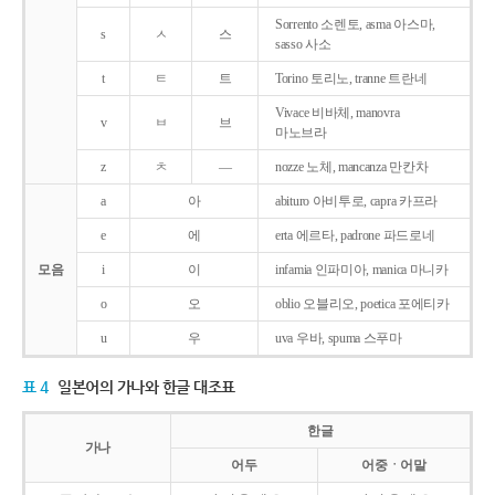
Sorrento 소렌토, asma 아스마,
s
ㅅ
스
sasso 사소
t
ㅌ
트
Torino 토리노, tranne 트란네
Vivace 비바체, manovra
v
ㅂ
브
마노브라
z
ㅊ
―
nozze 노체, mancanza 만칸차
a
아
abituro 아비투로, capra 카프라
e
에
erta 에르타, padrone 파드로네
모음
i
이
infamia 인파미아, manica 마니카
o
오
oblio 오블리오, poetica 포에티카
u
우
uva 우바, spuma 스푸마
표 4
일본어의 가나와 한글 대조표
한글
가나
어두
어중ㆍ어말