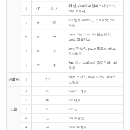
šal 샬, vlasništvo 블라스니슈트보,
š
시*
슈, 시
broš 브로시
telo 텔로, ostrvo 오스트르보, put
t
ㅌ
트
푸트
vatra 바트라, olovka 올로브카,
v
ㅂ
브
proliv 프롤리브
zavoj 자보이, pozno 포즈노, obraz
z
ㅈ
즈
오브라즈
žena 제나, izložba 이즐로주바, muž
ž
ㅈ
주
무주
pojas 포야스, zavoj 자보이, odjelo
반모음
j
이*
오델로
a
아
bakar 바카르
e
에
cev 체브
모음
i
이
dim 딤
o
오
molim 몰림
u
우
zubar 주바르