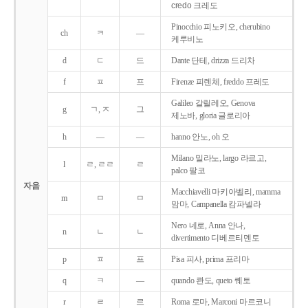
credo 크레도
Pinocchio 피노키오, cherubino
ch
ㅋ
―
케루비노
d
ㄷ
드
Dante 단테, drizza 드리차
f
ㅍ
프
Firenze 피렌체, freddo 프레도
Galileo 갈릴레오, Genova
g
ㄱ, ㅈ
그
제노바, gloria 글로리아
h
―
―
hanno 안노, oh 오
Milano 밀라노, largo 라르고,
l
ㄹ, ㄹㄹ
ㄹ
palco 팔코
자음
Macchiavelli 마키아벨리, mamma
m
ㅁ
ㅁ
맘마, Campanella 캄파넬라
Nero 네로, Anna 안나,
n
ㄴ
ㄴ
divertimento 디베르티멘토
p
ㅍ
프
Pisa 피사, prima 프리마
q
ㅋ
―
quando 콴도, queto 퀘토
r
ㄹ
르
Roma 로마, Marconi 마르코니