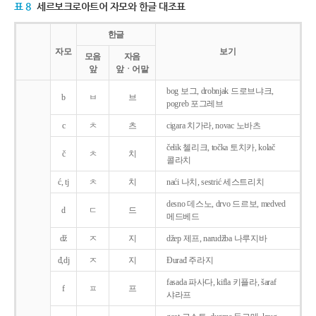
표 8
세르보크로아트어 자모와 한글 대조표
한글
자모
보기
모음
자음
앞
앞ㆍ어말
bog 보그, drobnjak 드로브냐크,
b
ㅂ
브
pogreb 포그레브
c
ㅊ
츠
cigara 치가라, novac 노바츠
čelik 첼리크, točka 토치카, kolač
č
ㅊ
치
콜라치
ć, tj
ㅊ
치
naći 나치, sestrić 세스트리치
desno 데스노, drvo 드르보, medved
d
ㄷ
드
메드베드
dž
ㅈ
지
džep 제프, narudžba 나루지바
đ,dj
ㅈ
지
Ðurađ 주라지
fasada 파사다, kifla 키플라, šaraf
f
ㅍ
프
샤라프