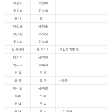
윗-넓이
웃-넓이
윗-눈썹
웃-눈썹
윗-니
웃-니
윗-당줄
웃-당줄
윗-덧줄
웃-덧줄
윗-도리
웃-도리
윗-동아리
웃-동아리
준말은 ‘윗동’임.
윗-막이
웃-막이
윗-머리
웃-머리
윗-목
웃-목
윗-몸
웃-몸
~ 운동.
윗-바람
웃-바람
윗-배
웃-배
윗-벌
웃-벌
윗-변
웃-변
수학 용어.