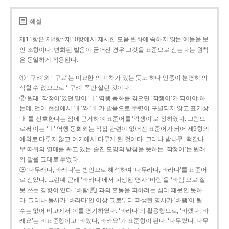
해설
제11항은 제8항~제10항에서 제시한 모음 변화에 속하지 않는 예들을 보
인 조항이다. 변화된 발음이 굳어진 경우 그것을 표준으로 삼는다는 원칙
은 동일하게 적용된다.
① ‘-구려’와 ‘-구료’는 미묘한 의미 차가 있는 듯도 하나 언중이 분명히 의
식할 수 없으므로 ‘-구려’ 쪽만 살린 것이다.
② 원래 ‘깍정이’였던 말이 ‘ㅣ’ 역행 동화를 겪으면 ‘깍젱이’가 되어야 하
는데, 언어 현실에서 ‘ㅐ’와 ‘ㅔ’가 발음으로 뚜렷이 구별되지 않고 표기상
‘ㅐ’를 선호한다는 점에 근거하여 표준어를 ‘깍쟁이’로 정하였다. 그럼으
로써 이는 ‘ㅣ’ 역행 동화와는 직접 관련이 없어진 표준어가 되어 제9항의
예외로 다루지 않고 여기에서 다루게 된 것이다. 그러나 밤나무, 떡갈나
무 따위의 열매를 싸고 있는 술잔 모양의 받침을 뜻하는 ‘깍정이’는 원래
의 말을 그대로 두었다.
③ ‘나무래다, 바래다’는 방언으로 해석하여 ‘나무라다, 바라다’를 표준어
로 삼았다. 그런데 근래 ‘바라다’에서 파생된 명사 ‘바람’을 ‘바램’으로 잘
못 쓰는 경향이 있다. ‘바람[風]’과의 혼동을 피하려는 심리 때문인 듯하
다. 그러나 동사가 ‘바라다’인 이상 그로부터 파생된 명사가 ‘바램’이 될
수는 없어 비고에서 이를 명기하였다. ‘바라다’의 활용형으로, ‘바랬다, 바
래요’는 비표준형이고 ‘바랐다, 바라요’가 표준형이 된다. ‘나무랐다, 나무