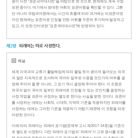
종이 사전 “표준국어대사전”을 바탕으로 한 것으로, 현재에도 계속 수정·
보완 중이다. 여기에서 방대한 어휘의 표준어형을 확인할 수 있다. 그뿐
만 아니라 국립국어원에서는 시간의 흐름에 따라 과거에는 비표준어였
지만 현재에는 표준어로 인정될 만한 어휘를 꾸준히 추가하여 발표하고
있고, 이 또한 인터넷판 “표준국어대사전”에 반영되어 있다.
제2항
외래어는 따로 사정한다.
해설
세계 각국과의 교류가 활발해짐에 따라 물밀 듯이 쏟아져 들어오는 외국
의 말은 지속적으로 조사하여 국어의 일부로 수용할 것인가의 여부를 결
정해 주어야 할 뿐 아니라, 그 표기 역시 결정해 주어야 한다. 이 조항은
외국의 말이 국어의 일부인 외래어로 인정될 수 있는 것인지를 결정하는
사정 작업을 표준어 규정과는 별도로 한다는 사실을 밝힌 것이다. 표준어
를 사정하는 데에는 사회적, 시대적, 지역적 기준을 적용하지만 외래어를
사정하는 데에는 그러한 기준을 적용하기 어렵기 때문에 이 조항을 따로
마련한 것이다.
이에 따라 외래어는 외래어 표기법(문체부 고시 제2017-14호)을 기준으
로 별도로 사정한다. 다만 외래어 표기법의 ‘외래어’가 고유 명사를 포함