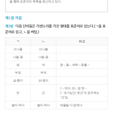
을 통해 표준어의 목록을 갱신하고 있다.
제1절 자음
제3항
다음 단어들은 거센소리를 가진 형태를 표준어로 삼는다.(ㄱ을 표
준어로 삼고, ㄴ을 버림.)
ㄱ
ㄴ
비고
끄나풀
끄나불
나팔-꽃
나발-꽃
녘
녁
동~, 들~, 새벽~, 동틀 ~.
부엌
부억
살-쾡이
삵-괭이
1. ~막이, 빈~, 방 한 ~.
칸
간
2. ‘초가삼간, 윗간’의 경우에는
‘간’임.
털어-먹다
떨어-먹다
재물을 다 없애다.