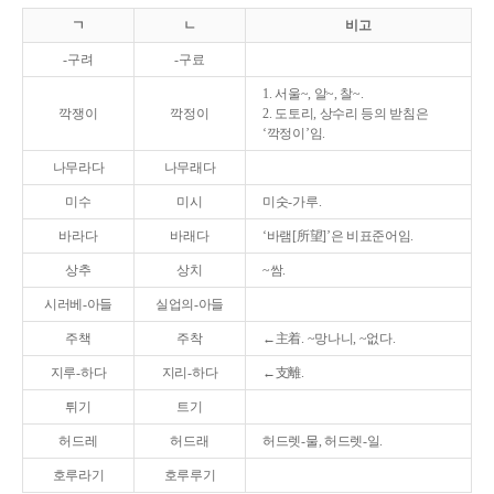
ㄱ
ㄴ
비고
-구려
-구료
1. 서울~, 알~, 찰~.
깍쟁이
깍정이
2. 도토리, 상수리 등의 받침은
‘깍정이’임.
나무라다
나무래다
미수
미시
미숫-가루.
바라다
바래다
‘바램[所望]’은 비표준어임.
상추
상치
~쌈.
시러베-아들
실업의-아들
주책
주착
←主着. ~망나니, ~없다.
지루-하다
지리-하다
←支離.
튀기
트기
허드레
허드래
허드렛-물, 허드렛-일.
호루라기
호루루기