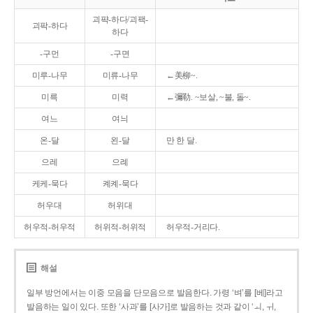
괴퍅-하다/괴팩-
괴팍-하다
하다
-구먼
-구면
미루-나무
미류-나무
←美柳~.
미륵
미력
←彌勒. ~보살, ~불, 돌~.
여느
여늬
온-달
왼-달
만 한 달.
으레
으례
케케-묵다
켸켸-묵다
허우대
허위대
허우적-허우적
허위적-허위적
허우적-거리다.
해설
일부 방언에서는 이중 모음을 단모음으로 발음한다. 가령 ‘벼’를 [베]라고
발음하는 일이 있다. 또한 ‘사과’를 [사가]로 발음하는 것과 같이 ‘ㅚ, ㅟ,