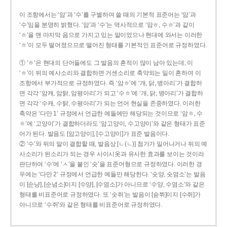
이 조항에서는 ‘암’과 ‘수’를 구별하여 쓸 때의 기본적 표준어는 ‘암’과
‘수’임을 분명히 밝혔다. ‘암’과 ‘수’는 역사적으로 ‘암ㅎ, 수ㅎ’과 같이
‘ㅎ’을 맨 마지막 음으로 가지고 있는 말이었으나 현대에 와서는 이러한
‘ㅎ’이 모두 떨어졌으므로 떨어진 형태를 기본적인 표준어로 규정하였다.
① ‘ㅎ’은 현대의 단어들에도 그 발음의 흔적이 많이 남아 있는데, 이
‘ㅎ’이 뒤의 예사소리와 결합하면 거센소리로 축약되는 일이 흔하여 이
조항에서 부가적으로 규정하였다. 즉 ‘암ㅎ’에 ‘개, 닭, 병아리’가 결합하
면 각각 ‘암캐, 암탉, 암평아리’가 되고 ‘수ㅎ’에 ‘개, 닭, 병아리’가 결합하
면 각각 ‘수캐, 수탉, 수평아리’가 되는 언어 현실을 존중하였다. 이러한
축약은 ‘다만 1’ 규정에서 언급한 예들에만 해당되는 것이므로 ‘암ㅎ, 수
ㅎ’에 ‘고양이’가 결합하더라도 ‘암고양이, 수고양이’와 같은 형태가 표준
어가 된다. 발음도 [암고양이], [수고양이]가 표준 발음이다.
② ‘수’와 뒤의 말이 결합할 때, 발음상 [ㄴ(ㄴ)] 첨가가 일어나거나 뒤의 예
사소리가 된소리가 되는 경우 사이시옷과 유사한 효과를 보이는 것이라
판단하여 ‘수’에 ‘ㅅ’을 붙인 ‘숫’을 표준어형으로 규정하였다. 이러한 경
우에는 ‘다만 2’ 규정에서 언급한 예들만 해당한다. ‘숫양, 숫염소’는 발음
이 [순냥], [순념소]이지 [수양], [수염소]가 아니므로 ‘수양, 수염소’와 같은
형태를 비표준어로 규정하였다. 또 ‘숫쥐’는 발음이 [숟쮜]이지 [수쥐]가
아니므로 ‘수쥐’와 같은 형태를 비표준어로 규정하였다.