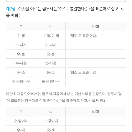
제7항
수컷을 이르는 접두사는 '수-'로 통일한다.(ㄱ을 표준어로 삼고, ㄴ
을 버림.)
ㄱ
ㄴ
비고
수-꿩
수-퀑/숫-꿩
'장끼'도 표준어임.
수-나사
숫-나사
수-놈
숫-놈
수-사돈
숫-사돈
수-소
숫-소
'황소'도 표준어임.
수-은행나무
숫-은행나무
다만 1. 다음 단어에서는 접두사 다음에서 나는 거센소리를 인정한다. 접두사 '암-
'이 결합되는 경우에도 이에 준한다.(ㄱ을 표준어로 삼고, ㄴ을 버림.)
ㄱ
ㄴ
비고
수-캉아지
숫-강아지
수-캐
숫-개