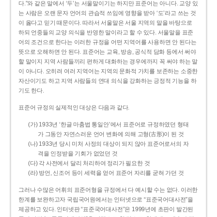
다.”와 같은 말에서 ‘두’는 서울말이기는 하지만 표준어는 아니다. 교양 있
는 사람은 오랜 문자 언어의 관습적 쓰임에 영향을 받아 ‘도’라고 쓰는 것
이 옳다고 믿기 때문이다. 따라서 서울말은 서울 지역의 말을 바탕으로
하되 언중들의 교양 의식을 반영한 말이라고 할 수 있다. 서울말을 표준
어의 조건으로 한다는 이러한 규정을 어떤 지역어를 사용하면 안 된다는
뜻으로 오해하면 안 된다. 표준어는 교육, 방송, 공식적 담화 등에서 써야
할 말이지 지역 사람들끼리 편하게 대화하는 경우에까지 꼭 써야 하는 말
이 아니다. 오히려 여러 지역어는 지역의 문화적 가치를 보존하는 소중한
자산이기도 하고 지역 사람들의 연대 의식을 강화하는 긍정적 기능을 하
기도 한다.
표준어 규정의 실제적인 대상은 다음과 같다.
(가) 1933년 ‘한글 마춤법 통일안’에서 표준어로 규정하였던 형태
가 그동안 자연스러운 언어 변화에 의해 고형(古形)이 된 것
(나) 1933년 당시 미처 사정의 대상이 되지 않아 표준어로서의 자
격을 인정받을 기회가 없었던 것
(다) 각 사전에서 달리 처리하여 정리가 필요한 것
(라) 방언, 신조어 등이 세력을 얻어 표준어 자리를 굳혀 가던 것
그러나 수많은 어휘의 표준어형을 규정에서 다 예시할 수는 없다. 이러한
한계를 보완하고자 국립국어원에서는 인터넷으로 “표준국어대사전”을
제공하고 있다. 인터넷판 “표준국어대사전”은 1999년에 초판이 발간된