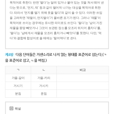
목적어로 취한다. 반면 ‘떨다’는 달려 있거나 붙어 있는 것을 쳐서 떼어 낸
다는 뜻으로, ‘먼지, 재’ 등과 같이 떨어져 나가는 대상을 목적어로 취한
다. 따라서 ‘먼지를 떨기 위해 옷을 털다’와 같이 쓸 수 있다. 이러한 쓰임
을 고려하면 ‘재떨이, 먼지떨이’가 올바른 표기가 된다. 그러나 ‘재물’이
목적어로 쓰이는 경우에는 유사한 의미로도 쓰인다. ‘털다’는 ‘남이 가진
재물을 몽땅 빼앗거나 그것이 보관된 장소를 모조리 뒤지어 훔치다’를,
‘떨다’는 ‘남에게서 재물을 모조리 훔치거나 빼앗다’를 뜻한다. 다만, ‘먹
다’와 결합해 합성어로 쓸 때에는 ‘털어먹다’로 쓴다.
제4항
다음 단어들은 거센소리로 나지 않는 형태를 표준어로 삼는다.(ㄱ
을 표준어로 삼고, ㄴ을 버림.)
ㄱ
ㄴ
비고
가을-갈이
가을-카리
거시기
거시키
분침
푼침
해설