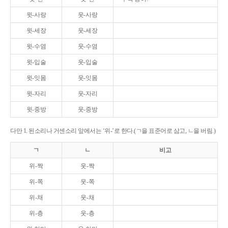
윗-사랑
웃-사랑
윗-세장
웃-세장
윗-수염
웃-수염
윗-입술
웃-입술
윗-잇몸
웃-잇몸
윗-자리
웃-자리
윗-중방
웃-중방
다만 1. 된소리나 거센소리 앞에서는 ‘위-’로 한다.(ㄱ을 표준어로 삼고, ㄴ을 버림.)
ㄱ
ㄴ
비고
위-짝
웃-짝
위-쪽
웃-쪽
위-채
웃-채
위-층
웃-층