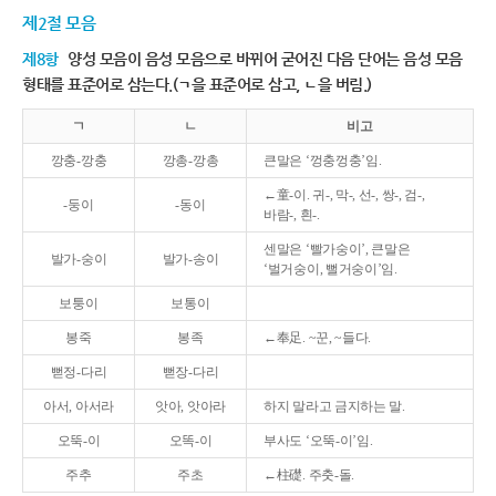
제2절 모음
제8항
양성 모음이 음성 모음으로 바뀌어 굳어진 다음 단어는 음성 모음
형태를 표준어로 삼는다.(ㄱ을 표준어로 삼고, ㄴ을 버림.)
ㄱ
ㄴ
비고
깡충-깡충
깡총-깡총
큰말은 ‘껑충껑충’임.
←童-이. 귀-, 막-, 선-, 쌍-, 검-,
-둥이
-동이
바람-, 흰-.
센말은 ‘빨가숭이’, 큰말은
발가-숭이
발가-송이
‘벌거숭이, 뻘거숭이’임.
보퉁이
보통이
봉죽
봉족
←奉足. ~꾼, ~들다.
뻗정-다리
뻗장-다리
아서, 아서라
앗아, 앗아라
하지 말라고 금지하는 말.
오뚝-이
오똑-이
부사도 ‘오뚝-이’임.
주추
주초
←柱礎. 주춧-돌.