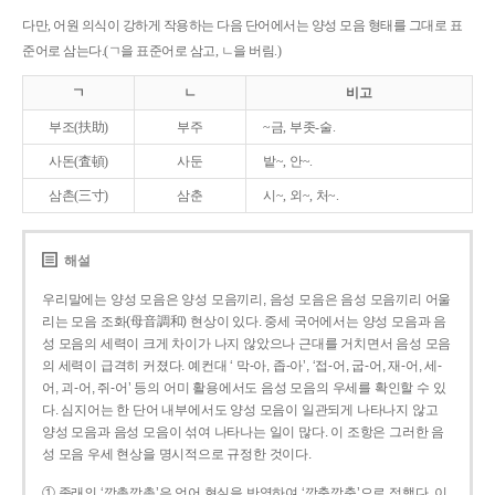
다만, 어원 의식이 강하게 작용하는 다음 단어에서는 양성 모음 형태를 그대로 표
준어로 삼는다.(ㄱ을 표준어로 삼고, ㄴ을 버림.)
ㄱ
ㄴ
비고
부조(扶助)
부주
~금, 부좃-술.
사돈(査頓)
사둔
밭~, 안~.
삼촌(三寸)
삼춘
시~, 외~, 처~.
해설
우리말에는 양성 모음은 양성 모음끼리, 음성 모음은 음성 모음끼리 어울
리는 모음 조화(母音調和) 현상이 있다. 중세 국어에서는 양성 모음과 음
성 모음의 세력이 크게 차이가 나지 않았으나 근대를 거치면서 음성 모음
의 세력이 급격히 커졌다. 예컨대 ‘ 막-아, 좁-아’, ‘접-어, 굽-어, 재-어, 세-
어, 괴-어, 쥐-어’ 등의 어미 활용에서도 음성 모음의 우세를 확인할 수 있
다. 심지어는 한 단어 내부에서도 양성 모음이 일관되게 나타나지 않고
양성 모음과 음성 모음이 섞여 나타나는 일이 많다. 이 조항은 그러한 음
성 모음 우세 현상을 명시적으로 규정한 것이다.
① 종래의 ‘깡총깡총’은 언어 현실을 반영하여 ‘깡충깡충’으로 정했다. 이