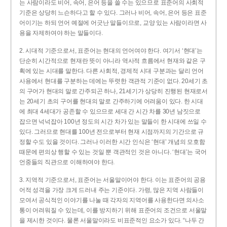
는 사람이라도 비어, 속어, 은어 등을 쓸 수는 있으므로 표준어의 사회적
기준은 상당히 느슨하다고 할 수 있다. 그러나 비어, 속어, 은어 등은 표준
어이기는 하되 언어 예절에 어긋난 말들이므로, 교양 있는 사람이라면 사
용을 자제하여야 하는 말들이다.
2. 시대적 기준으로서, 표준어는 현대의 언어여야 한다. 여기서 ‘현대’는
단순히 시간적으로 현재란 뜻이 아니라 역사적 흐름에서 현재와 같은 구
획에 있는 시대를 말한다. 다른 사회적, 경제적 시대 구분과는 달리 언어
사용에서 현대를 구분하는 데에는 뚜렷한 객관적 기준이 없다. 20세기 초
의 구어가 현대의 말로 간주되곤 하나, 21세기가 상당히 진행된 현재로서
는 20세기 초의 구어를 현대의 말로 간주하기에 어려움이 있다. 한 시대
에 최대 4세대가 공존할 수 있으므로 세대 간 시간 차를 30년 남짓으로
잡으면 넉넉잡아 100년 정도의 시간 차가 있는 말들이 한 시대에 쓰일 수
있다. 그러므로 현대를 100년 전으로부터 현재 시점까지의 기간으로 규
정할 수도 있을 것이다. 그러나 이러한 시간 인식은 ‘현대’ 개념의 모호함
때문에 편의상 행할 수 있는 것일 뿐 객관적인 것은 아니다. ‘현대’는 국어
언중들의 직관으로 이해하여야 한다.
3. 지역적 기준으로서, 표준어는 서울말이어야 한다. 이는 표준어의 공용
어적 성격을 가장 크게 드러내 주는 기준이다. 가령, 많은 지역 사람들이
모여서 공식적인 이야기를 나눌 때 각자의 지역어를 사용한다면 의사소
통이 어려워질 수 있는데, 이를 방지하기 위해 표준어의 조건으로 서울말
을 제시한 것이다. 물론 서울말이라도 비표준적인 요소가 있다. “나두 간