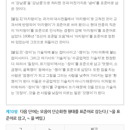
서 ‘강남콩’을 ‘강낭콩’으로 처리한 것과 마찬가지로 ‘냄비’를 표준어로 삼
은 것이다.
[붙임 1] ‘아지랑이’는 과거의 대사전들에서 ‘아지랭이’로 고쳐진 것이 교
과서에 반영되어 ‘아지랭이’가 표준어로 쓰여 왔으나, 현대 언중의 직관
이 ‘아지랑이’를 표준으로 인식하는 경향이 강해 ‘아지랑이’를 표준어로
삼았다. 1936년 “조선어 표준말 모음”에서 ‘아지랑이’를 표준어로 정한
바 있었는데 그것으로 되돌아간 것이다.
[붙임 2] ‘-장이’는 기술자에 붙는 접미사이고 ‘-쟁이’는 기타 어휘에 붙는
접미사이다. 그리고 여기서의 ‘기술자’는 ‘수공업적인 기술자’로 한정한
다. 따라서 ‘칠장이, 유기장이’에서는 ‘-장이’를 표준으로 삼고 ‘멋쟁이, 소
금쟁이, 골목쟁이’ 등에서는 ‘-쟁이’를 표준으로 삼았다. 또한 점을 치는
사람은 ‘점쟁이’가 되고 그림을 그리는 사람을 낮추어 가리키는 말은 ‘환
쟁이’가 된다. 이들은 수공업적인 기술자가 아니기 때문이다. 이처럼 의
미에 따라 ‘-장이’와 ‘-쟁이’를 구별해서 쓰기 때문에 갓을 만드는 기술자
는 ‘갓장이’, 갓을 쓴 사람을 낮잡아 이르는 말은 ‘갓쟁이’가 된다.
제10항
다음 단어는 모음이 단순화한 형태를 표준어로 삼는다.(ㄱ을 표
준어로 삼고, ㄴ을 버림.)
ㄱ
ㄴ
비고