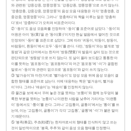
와 관련된 ‘강중강중, 깡쭝깡쭝’도 ‘강종강종, 깡쫑깡쫑’으로 쓰지 않는다.
‘깡충깡충, 강중강중, 깡쭝깡쭝’의 음성 모음 대응형은 각각 ‘껑충껑충, 겅
중겅중, 껑쭝껑쭝’이다. 그러나 ‘ 껑충하다’와 짝을 이루는 말은 ‘깡총하
다’로서 ‘깡충하다’가 오히려 비표준어이다.
② ‘-동이’도 음성 모음화를 인정하여 ‘-둥이’를 표준어로 삼았다. ‘-둥이’의
어원은 아이 ‘동(童)’을 쓴 ‘동이(童-)’이지만 현실 발음에서 멀어진 것으로
인정되어 ‘-둥이’를 표준으로 삼았다. 그에 따라 ‘귀둥이, 막둥이, 쌍둥이,
바람둥이, 흰둥이’에서 모두 ‘-둥이’를 쓴다. 다만, ‘쌍둥이’와는 별개로 ‘쌍
동밤’과 같은 단어에서는 한자어 ‘쌍동(雙童)’의 발음이 살아 있는 것으로
판단되므로 ‘쌍둥밤’으로 쓰지 않는다. 또 살이 올라 보드랍고 통통한 아
이를 뜻하는 ‘옴포동이’는 ‘옴포동하다’의 어근 ‘옴포동’에 ‘-이’가 결합된
말로서 ‘-둥이’와 관련이 없으므로 ‘옴포둥이’와 같이 쓰지 않는다.
③ ‘발가숭이’와 마찬가지로 ‘빨가숭이’도 양성 모음 뒤에 음성 모음이 결
합한 형태를 표준어로 삼는다. 이에 대응하는 짝은 ‘벌거숭이, 뻘거숭
이’이다. 그러나 ‘애송이’는 ‘애숭이’를 인정하지 않는다.
④ 물건을 보에 싸서 꾸려 놓은 것을 뜻하는 ‘보퉁이’와 함께 눈두덩의 불
룩한 부분을 뜻하는 ‘눈퉁이’나 미련한 사람을 낮추어 가리키는 ‘미련퉁
이’ 등에서도 ‘-퉁이’를 쓴다. 그러나 ‘고집통이, 골통이’에서는 ‘통이’를 쓰
는데, 이는 ‘고집통이, 골통이’가 각각 ‘고집통’, ‘골통’에 ‘-이’가 붙은 말이
기 때문이다.
⑤ ‘봉족(奉足), 주초(柱礎)’는 한자어로서의 형태를 인식하지 않고 쓰는
것이 일반적이므로 ‘봉죽, 주추’와 같이 음성 모음 형태를 인정했다.