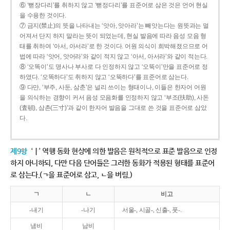
⑥ ‘뻗장다리’를 취하지 않고 ‘뻗정다리’를 표준어로 삼은 것은 언어 현실
을 수용한 것이다.
⑦ 금지(禁止)의 뜻을 나타내는 ‘앗아, 앗아라’는 빼앗는다는 원뜻과는 멀
어져서 단지 하지 말라는 뜻이 되었는데, 현실 발음에 따라 음성 모음 형
태를 취하여 ‘아서, 아서라’로 한 것이다. 어원 의식이 희박해졌으므로 어
법에 따라 ‘앗어, 앗어라’와 같이 적지 않고 ‘아서, 아서라’와 같이 적는다.
⑧ ‘오똑이’도 명사나 부사로 다 인정하지 않고 ‘오뚝이’만을 표준어로 정
하였다. ‘오똑하다’도 취하지 않고 ‘오뚝하다’를 표준어로 삼는다.
⑨ 다만, ‘부주, 사둔, 삼춘’은 널리 쓰이는 형태이나, 이들은 한자어 어원
을 의식하는 경향이 커서 음성 모음화를 인정하지 않고 ‘부조(扶助), 사돈
(査頓), 삼촌(三寸)’과 같이 한자어 발음을 그대로 쓴 것을 표준어로 삼았
다.
제9항
‘ㅣ’ 역행 동화 현상에 의한 발음은 원칙적으로 표준 발음으로 인정
하지 아니하되, 다만 다음 단어들은 그러한 동화가 적용된 형태를 표준어
로 삼는다.(ㄱ을 표준어로 삼고, ㄴ을 버림.)
ㄱ
ㄴ
비고
-내기
-나기
서울-, 시골-, 신출-, 풋-.
냄비
남비