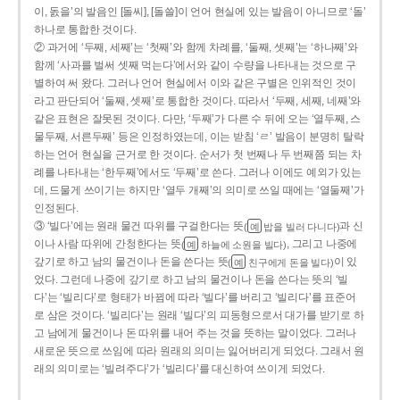
이, 돐을’의 발음인 [돌씨], [돌쓸]이 언어 현실에 있는 발음이 아니므로 ‘돌’
하나로 통합한 것이다.
② 과거에 ‘두째, 세째’는 ‘첫째’와 함께 차례를, ‘둘째, 셋째’는 ‘하나째’와
함께 ‘사과를 벌써 셋째 먹는다’에서와 같이 수량을 나타내는 것으로 구
별하여 써 왔다. 그러나 언어 현실에서 이와 같은 구별은 인위적인 것이
라고 판단되어 ‘둘째, 셋째’로 통합한 것이다. 따라서 ‘두째, 세째, 네째’와
같은 표현은 잘못된 것이다. 다만, ‘두째’가 다른 수 뒤에 오는 ‘열두째, 스
물두째, 서른두째’ 등은 인정하였는데, 이는 받침 ‘ㄹ’ 발음이 분명히 탈락
하는 언어 현실을 근거로 한 것이다. 순서가 첫 번째나 두 번째쯤 되는 차
례를 나타내는 ‘한두째’에서도 ‘두째’로 쓴다. 그러나 이에도 예외가 있는
데, 드물게 쓰이기는 하지만 ‘열두 개째’의 의미로 쓰일 때에는 ‘열둘째’가
인정된다.
③ ‘빌다’에는 원래 물건 따위를 구걸한다는 뜻
과 신
(
밥을 빌러 다니다)
예
이나 사람 따위에 간청한다는 뜻
, 그리고 나중에
(
하늘에 소원을 빌다)
예
갚기로 하고 남의 물건이나 돈을 쓴다는 뜻
이 있
(
친구에게 돈을 빌다)
예
었다. 그런데 나중에 갚기로 하고 남의 물건이나 돈을 쓴다는 뜻의 ‘빌
다’는 ‘빌리다’로 형태가 바뀜에 따라 ‘빌다’를 버리고 ‘빌리다’를 표준어
로 삼은 것이다. ‘빌리다’는 원래 ‘빌다’의 피동형으로서 대가를 받기로 하
고 남에게 물건이나 돈 따위를 내어 주는 것을 뜻하는 말이었다. 그러나
새로운 뜻으로 쓰임에 따라 원래의 의미는 잃어버리게 되었다. 그래서 원
래의 의미로는 ‘빌려주다’가 ‘빌리다’를 대신하여 쓰이게 되었다.