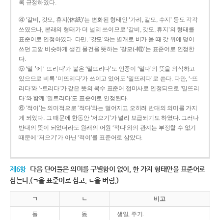
록 규정하였다.
④ ‘갈비, 갓모, 휴지(休紙)’는 변화된 형태인 ‘가리, 갈모, 수지’ 등도 각각
쓰였으나, 본래의 형태가 더 널리 쓰이므로 ‘갈비, 갓모, 휴지’의 형태를
표준어로 인정하였다. 다만, ‘갓모’와는 별개로 비가 올 때 갓 위에 덮어
쓰던 고깔 비슷하게 생긴 물건을 뜻하는 ‘갈모(-帽)’는 표준어로 인정한
다.
⑤ ‘밀-’에 ‘-뜨리다’가 붙은 ‘밀뜨리다’도 언중이 ‘밀다’의 뜻을 의식하고
있으므로 비록 ‘미뜨리다’가 쓰이고 있어도 ‘밀뜨리다’로 쓴다. 다만, ‘-뜨
리다’와 ‘-트리다’가 같은 뜻의 복수 표준어 접미사로 인정되므로 ‘밀뜨리
다’와 함께 ‘밀트리다’도 표준어로 인정된다.
⑥ ‘적이’는 의미적으로 ‘적다’와는 멀어지고 오히려 반대의 의미를 가지
게 되었다. 그 때문에 한동안 ‘저으기’가 널리 보급되기도 하였다. 그러나
반대의 뜻이 되었더라도 원래의 어원 ‘적다’와의 관계는 부정할 수 없기
때문에 ‘저으기’가 아닌 ‘적이’를 표준어로 삼았다.
제6항
다음 단어들은 의미를 구별함이 없이, 한 가지 형태만을 표준어로
삼는다.(ㄱ을 표준어로 삼고, ㄴ을 버림.)
ㄱ
ㄴ
비고
돌
돐
생일, 주기.