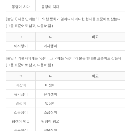
동댕이-치다
동당이-치다
[붙임 1] 다음 단어는 ‘ㅣ’ 역행 동화가 일어나지 아니한 형태를 표준어로 삼는다.
(ㄱ을 표준어로 삼고, ㄴ을 버림.)
ㄱ
ㄴ
비고
아지랑이
아지랭이
[붙임 2] 기술자에게는 ‘-장이’, 그 외에는 ‘-쟁이’가 붙는 형태를 표준어로 삼는다.
(ㄱ을 표준어로 삼고, ㄴ을 버림.)
ㄱ
ㄴ
비고
미장이
미쟁이
유기장이
유기쟁이
멋쟁이
멋장이
소금쟁이
소금장이
담쟁이-덩굴
담장이-덩굴
골목쟁이
골목장이