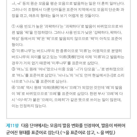
ㅘ, ㅝ’ 등의 원순 모음을 평순 모음으로 발음하는 일은 더 흔히 일어난다.
그러나 이 조항에서 다룬 단어들은 표준어 지역에서도 모음의 단순화 과
정을 겪고, 애초의 형태는 들어 보기 어렵게 된 것들이다.
① 사용 빈도가 높은 ‘괴퍅하다’는 ‘괴팍하다’로 발음이 바뀌었으므로 바
뀐 발음 ‘팍’을 인정하였다. 그러나 사용 빈도가 낮은 ‘강퍅하다, 퍅하다,
퍅성’ 등에서의 ‘퍅’은 ‘팍’으로 발음되지 않으므로 ‘퍅’이 아직도 표준어
형이다.
② ‘미류나무’는 버드나무의 한 종류이므로 ‘미류’는 어원적으로 분명히
버드나무의 의미를 담고 있는 ‘미류(美柳)’인데 이제 ‘미류’라고 발음하는
경우가 거의 없기 때문에 ‘미루나무’를 표준어로 삼았다.
③ ‘여느’도 원래 ‘여늬’였으나 이중 모음 ‘ㅢ’가 단모음 ‘ㅡ’로 변하였으므
로 ‘여느’를 표준어로 삼았다. ‘늬나노’의 ‘늬’도 언어 현실에서 [니]로 소리
나므로 ‘니나노’를 표준어로 삼는다.
④ ‘으례’ 역시 원래 ‘의례(依例)’에서 ‘으례’가 되었던 것인데 ‘례’의 발음
이 ‘레’로 바뀌었으므로 ‘으레’를 표준어로 삼았다. 한편 부사 ‘으레’에 다
시 ‘-이/-히’가 붙은 ‘으레이, 으레히’가 같은 뜻으로 쓰이는 일이 많은데,
이는 인정하지 않는다.
제11항
다음 단어에서는 모음의 발음 변화를 인정하여, 발음이 바뀌어
굳어진 형태를 표준어로 삼는다.(ㄱ을 표준어로 삼고, ㄴ을 버림.)