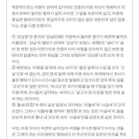
학문적으로는 어원이 밝혀져 있더라도 언중의 어원 의식이 약해져서 어
원으로부터 멀어진 형태가 널리 쓰이면 그 말을 표준어로 삼고, 어원에
충실한 형태이더라도 현실적으로 쓰이지 않는 말은 표준어로 삼지 않겠
다는 것을 다룬 조항이다.
① ‘강낭콩’은 중국의 ‘강남(江南)’ 지방에서 들여온 콩이기 때문에 붙여진
이름인데, ‘강남’의 형태가 변하여 ‘강낭’이 되었다. 제9항의 ‘남비’가 ‘냄
비’로 변한 것과 마찬가지로 언중이 이미 어원을 인식하지 않고 변한 형
태대로 발음하는 언어 현실을 그대로 반영하여 ‘강낭콩’으로 쓰게 한 것
이다.
② 예전에는 ‘지붕을 일 때에 쓰는 새끼’와 ‘좁은 골목이나 길’을 모두 ‘고
샅’으로 써 왔는데, 앞의 뜻의 말에 대해 어원 의식이 희박해져서 조사가
붙은 형태가 [고사시/고사슬] 등으로 발음되고 있으므로 앞의 뜻의 말을
‘고삿’으로 정한 것이다. ‘속고삿’은 초가지붕을 일 때 이엉을 얹기 전에
지붕 위에 건너질러 잡아매는 새끼이고, ‘겉고삿’은 이엉을 얹은 위에 걸
쳐 매는 새끼이다.
③ ‘월세(月貰)’와 뜻이 같은 말로서 과거에는 ‘삭월세’와 ‘사글세’가 모두
쓰였다. 그러나 ‘삭월세’를 한자어 ‘朔月貰’로 보는 것은 ‘사글세’의 음을
단순히 한자로 흉내 낸 것으로 보아 ‘사글세’만을 표준으로 삼은 것이다.
다만, 어원 의식이 여전히 남아 있어 어원을 의식한 형태가 쓰이는 것들
은 그 짝이 되는 비어원적인 형태보다 더 우선적으로 표준어 자격을 주도