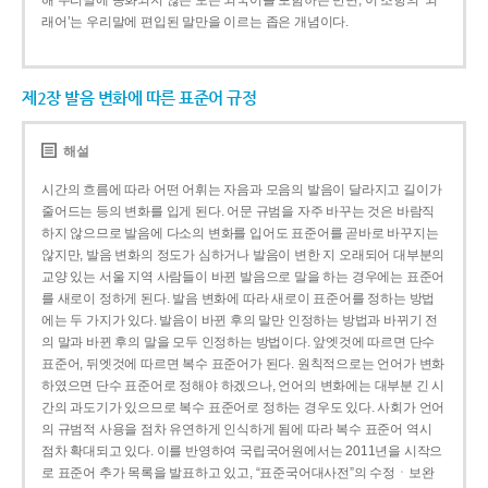
해 우리말에 동화되지 않은 모든 외국어를 포함하는 반면, 이 조항의 ‘외
래어’는 우리말에 편입된 말만을 이르는 좁은 개념이다.
제2장 발음 변화에 따른 표준어 규정
해설
시간의 흐름에 따라 어떤 어휘는 자음과 모음의 발음이 달라지고 길이가
줄어드는 등의 변화를 입게 된다. 어문 규범을 자주 바꾸는 것은 바람직
하지 않으므로 발음에 다소의 변화를 입어도 표준어를 곧바로 바꾸지는
않지만, 발음 변화의 정도가 심하거나 발음이 변한 지 오래되어 대부분의
교양 있는 서울 지역 사람들이 바뀐 발음으로 말을 하는 경우에는 표준어
를 새로이 정하게 된다. 발음 변화에 따라 새로이 표준어를 정하는 방법
에는 두 가지가 있다. 발음이 바뀐 후의 말만 인정하는 방법과 바뀌기 전
의 말과 바뀐 후의 말을 모두 인정하는 방법이다. 앞엣것에 따르면 단수
표준어, 뒤엣것에 따르면 복수 표준어가 된다. 원칙적으로는 언어가 변화
하였으면 단수 표준어로 정해야 하겠으나, 언어의 변화에는 대부분 긴 시
간의 과도기가 있으므로 복수 표준어로 정하는 경우도 있다. 사회가 언어
의 규범적 사용을 점차 유연하게 인식하게 됨에 따라 복수 표준어 역시
점차 확대되고 있다. 이를 반영하여 국립국어원에서는 2011년을 시작으
로 표준어 추가 목록을 발표하고 있고, “표준국어대사전”의 수정ㆍ보완