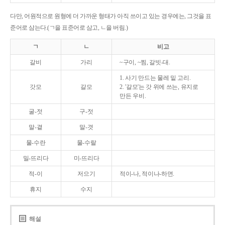
다만, 어원적으로 원형에 더 가까운 형태가 아직 쓰이고 있는 경우에는, 그것을 표
준어로 삼는다.(ㄱ을 표준어로 삼고, ㄴ을 버림.)
ㄱ
ㄴ
비고
갈비
가리
~구이, ~찜, 갈빗-대.
1. 사기 만드는 물레 밑 고리.
갓모
갈모
2. '갈모'는 갓 위에 쓰는, 유지로
만든 우비.
굴-젓
구-젓
말-곁
말-겻
물-수란
물-수랄
밀-뜨리다
미-뜨리다
적-이
저으기
적이-나, 적이나-하면.
휴지
수지
해설