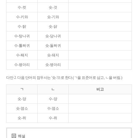
수-컷
숫-것
수-키와
숫-기와
수-탉
숫-닭
수-탕나귀
숫-당나귀
수-톨쩌귀
숫-돌쩌귀
수-퇘지
숫-돼지
수-평아리
숫-병아리
다만 2. 다음 단어의 접두사는 '숫-'으로 한다.(ㄱ을 표준어로 삼고, ㄴ을 버림.)
ㄱ
ㄴ
비고
숫-양
수-양
숫-염소
수-염소
숫-쥐
수-쥐
해설