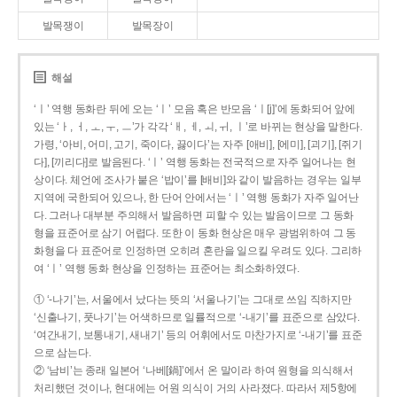
발목쟁이
발목장이
해설
‘ㅣ’ 역행 동화란 뒤에 오는 ‘ㅣ’ 모음 혹은 반모음 ‘ㅣ[j]’에 동화되어 앞에
있는 ‘ㅏ, ㅓ, ㅗ, ㅜ, ㅡ’가 각각 ‘ㅐ, ㅔ, ㅚ, ㅟ, ㅣ’로 바뀌는 현상을 말한다.
가령, ‘아비, 어미, 고기, 죽이다, 끓이다’는 자주 [애비], [에미], [괴기], [쥐기
다], [끼리다]로 발음된다. ‘ㅣ’ 역행 동화는 전국적으로 자주 일어나는 현
상이다. 체언에 조사가 붙은 ‘밥이’를 [배비]와 같이 발음하는 경우는 일부
지역에 국한되어 있으나, 한 단어 안에서는 ‘ㅣ’ 역행 동화가 자주 일어난
다. 그러나 대부분 주의해서 발음하면 피할 수 있는 발음이므로 그 동화
형을 표준어로 삼기 어렵다. 또한 이 동화 현상은 매우 광범위하여 그 동
화형을 다 표준어로 인정하면 오히려 혼란을 일으킬 우려도 있다. 그리하
여 ‘ㅣ’ 역행 동화 현상을 인정하는 표준어는 최소화하였다.
① ‘-나기’는, 서울에서 났다는 뜻의 ‘서울나기’는 그대로 쓰임 직하지만
‘신출나기, 풋나기’는 어색하므로 일률적으로 ‘-내기’를 표준으로 삼았다.
‘여간내기, 보통내기, 새내기’ 등의 어휘에서도 마찬가지로 ‘-내기’를 표준
으로 삼는다.
② ‘남비’는 종래 일본어 ‘나베[鍋]’에서 온 말이라 하여 원형을 의식해서
처리했던 것이나, 현대에는 어원 의식이 거의 사라졌다. 따라서 제5항에