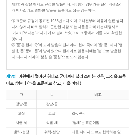
제3항과 같은 취지로 규정한 말들이나, 제3항의 경우와는 달리 거센소리
가 예사소리로 변화한 말들을 표준어로 삼은 경우이다.
① 표준어 규정이 공표된 1988년보다 이미 오래전부터 이름이 얼른 생각
나지 않거나 바로 말하기 곤란한 사람 또는 사물을 가리키는 대명사로
‘거시키’보다는 ‘거시기’가 더 널리 쓰였고 이 조항에서 이를 다시 확인한
것이다.
② ‘푼’은 한자 ‘分’의 고어 발음의 잔재이다. 현대 국어의 ‘할, 푼, 리’나 ‘땡
전 한 푼’ 등에 ‘푼’이 남아 있으나 한자어로 읽을 때에는 ‘분’으로 발음한
다. 따라서 시계의 ‘분침’은 ‘푼침’으로 쓰지 않는다.
제5항
어원에서 멀어진 형태로 굳어져서 널리 쓰이는 것은, 그것을 표준
어로 삼는다.(ㄱ을 표준어로 삼고, ㄴ을 버림.)
ㄱ
ㄴ
비고
강낭-콩
강남-콩
고삿
고샅
겉~, 속~.
사글-세
삭월-세
‘월세’는 표준어임.
울력-성당
위력-성당
떼를 지어서 으르고 협박하는 일.