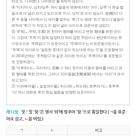
라요’도 ‘나무랬다, 나무래요’를 취하지 않는다.
④ ‘미시/미수, 상치/상추’ 역시 발음의 변화에 따라 ‘미수, 상추’가 현실 발
음으로 더 널리 쓰이고 있으므로 ‘미시, 상치’로 쓰지 않는다. 종(種)이 다
른 두 동물 사이에서 난 새끼를 말하는 ‘튀기’는 원래 ‘트기’였으나 발음이
변하여 ‘튀기’가 되었고 이 말이 널리 쓰이므로 표준어로 삼았다.
⑤ ‘주책(←주착, 主着)’은 한자어 형태를 버리고 변한 형태를 취한 것이
다. 그런데 ‘주착’이 원래 일정하게 자리 잡힌 주장이나 판단력이라는 뜻
이었으므로 ‘주책없다’가 표준어이고 ‘주책이다’는 비표준형이었으나,
‘주책’의 의미로서 ‘일정한 줏대가 없이 되는대로 하는 짓’을 인정함에 따
라 2016년에는 ‘주책없다’와 같은 의미로 쓰이는 ‘주책이다’를 표준형으
로 인정하였다.
⑥ ‘지루하다(←지리하다, 支離--)’ 역시 한자어 어원의 형태를 버리고 변
한 형태를 취한 것이다. 그러나 ‘지리멸렬(支離滅裂)’에서는 ‘지리’가 유지
되고 있다.
⑦ ‘시러베아들(←실업의아들), 허드레(←허드래), 호루라기(←호루루
기)’ 역시 변화된 후의 현실 발음을 반영한 표준어이다.
제12항
‘웃-’ 및 ‘윗-’은 명사 ‘위’에 맞추어 ‘윗-’으로 통일한다.(ㄱ을 표준
어로 삼고, ㄴ을 버림.)
ㄱ
ㄴ
비고