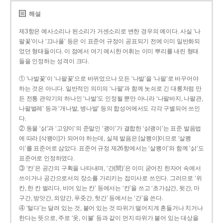
해설
제3항은 예사소리나 된소리가 거센소리로 변한 경우의 예이다. 사실 ‘나
팔꽃’이나 ‘끄나풀’ 등은 이 표준어 규정이 공표되기 전에 이미 일반화되
었던 형태들이다. 이 점에서 여기 예시한 어휘는 이미 뿌리를 내린 형태
들을 인정하는 성격이 크다.
① ‘나발꽃’이 ‘나팔꽃’으로 바뀌었으나 모든 ‘나발’을 ‘나팔’로 바꾸어야
하는 것은 아니다. 일반적인 의미의 ‘나팔’과 함께 놋쇠로 긴 대롱처럼 만
든 전통 관악기의 하나인 ‘나발’도 인정될 뿐만 아니라 ‘나팔바지, 나팔관,
나팔벌레’ 등과 ‘개나발, 병나발’ 등의 합성어에서도 각각 구별되어 쓰인
다.
② 동물 ‘삵’과 ‘고양이’의 준말인 ‘괭이’가 결합한 ‘삵괭이’는 표준 발음법
에 따라 [삭꽹이]가 되어야 하는데, 실제 발음은 [살쾡이]이므로 ‘살쾡
이’를 표준어로 삼았다. 표준어 규정 제26항에서는 ‘살쾡이’와 함께 ‘삵’도
표준어로 인정하였다.
③ ‘칸’은 공간의 구획을 나타내며, ‘간(間)’은 이미 굳어진 한자어 속에서
쓰이거나 공간으로서의 장소를 가리키는 접미사로 쓰인다. 그러므로 ‘위
칸, 한 칸 벌리다, 비어 있는 칸’ 등에서는 ‘칸’을 쓰고 ‘초가삼간, 뒷간, 마
구간, 방앗간, 외양간, 푸줏간, 헛간’ 등에서는 ‘간’을 쓴다.
④ ‘털다’는 달려 있는 것, 붙어 있는 것 따위가 떨어지게 흔들거나 치거나
한다는 뜻으로, 주로 ‘옷, 이불’ 등과 같이 먼지 따위가 붙어 있는 대상을