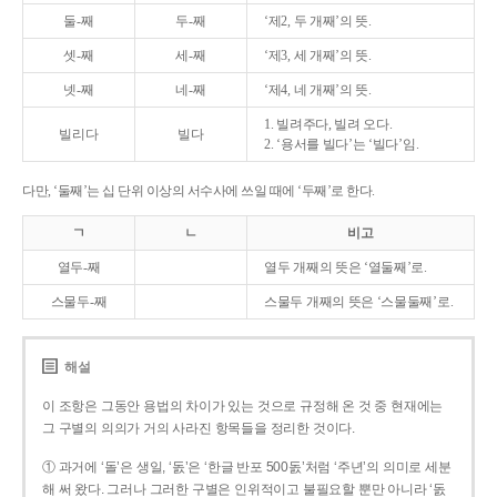
둘-째
두-째
‘제2, 두 개째’의 뜻.
셋-째
세-째
‘제3, 세 개째’의 뜻.
넷-째
네-째
‘제4, 네 개째’의 뜻.
1. 빌려주다, 빌려 오다.
빌리다
빌다
2. ‘용서를 빌다’는 ‘빌다’임.
다만, ‘둘째’는 십 단위 이상의 서수사에 쓰일 때에 ‘두째’로 한다.
ㄱ
ㄴ
비고
열두-째
열두 개째의 뜻은 ‘열둘째’로.
스물두-째
스물두 개째의 뜻은 ‘스물둘째’로.
해설
이 조항은 그동안 용법의 차이가 있는 것으로 규정해 온 것 중 현재에는
그 구별의 의의가 거의 사라진 항목들을 정리한 것이다.
① 과거에 ‘돌’은 생일, ‘돐’은 ‘한글 반포 500돐’처럼 ‘주년’의 의미로 세분
해 써 왔다. 그러나 그러한 구별은 인위적이고 불필요할 뿐만 아니라 ‘돐