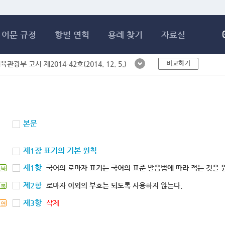
메인콘텐츠 바로가기
어문 규정
항별 연혁
용례 찾기
자료실
비교하기
체육관광부 고시 제2014-42호(2014. 12. 5.)
본문
제1장 표기의 기본 원칙
제1항
국어의 로마자 표기는 국어의 표준 발음법에 따라 적는 것을 
북
제2항
로마자 이외의 부호는 되도록 사용하지 않는다.
북
제3항
삭제
연