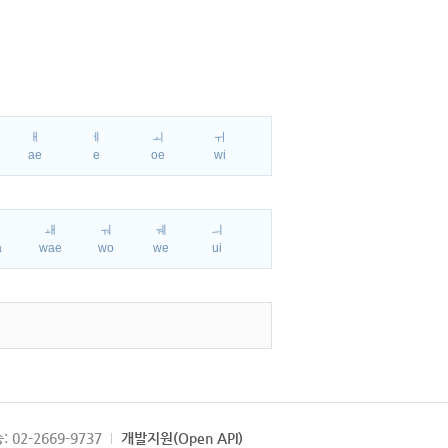
ㅐ
ㅔ
ㅚ
ㅟ
ae
e
oe
wi
ㅘ
ㅙ
ㅝ
ㅞ
ㅢ
a
wae
wo
we
ui
: 02-2669-9737
개발지원(Open API)