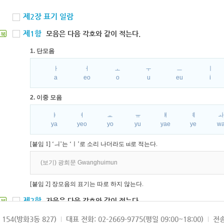
제2장 표기 일람
제1항
모음은 다음 각호와 같이 적는다.
북
1. 단모음
ㅏ
ㅓ
ㅗ
ㅜ
ㅡ
ㅣ
a
eo
o
u
eu
i
2. 이중 모음
ㅑ
ㅕ
ㅛ
ㅠ
ㅒ
ㅖ
ya
yeo
yo
yu
yae
ye
w
[붙임 1] ‘ㅢ’는 ‘ㅣ’로 소리 나더라도 ui로 적는다.
(보기) 광희문 Gwanghuimun
[붙임 2] 장모음의 표기는 따로 하지 않는다.
제2항
자음은 다음 각호와 같이 적는다.
북
1. 파열음
154(방화3동 827)
대표 전화: 02-2669-9775(평일 09:00~18:00)
전송