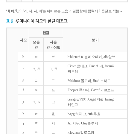
* lj, nj, š, j의 '리, 니, 시, 이'는 뒤따르는 모음과 결합할 때 합쳐서 1 음절로 적는다.
표 9
루마니아어 자모와 한글 대조표
한글
자모
보기
모음
자음
앞
앞ㆍ어말
b
ㅂ
브
bibliotecǎ 비블리오테커, alb 알브
Cîntec 큰테크, Cine 치네, facturǎ
c
ㅋ, ㅊ
ㄱ, 크
팍투러
d
ㄷ
드
Moldova 몰도바, Brad 브라드
f
ㅍ
프
Focşani 폭샤니, Cartof 카르토프
Galaţi 갈라치, Gigel 지젤, hering
g
ㄱ, ㅈ
그
헤린그
h
ㅎ
흐
haţeg 하체그, duh 두흐
j
ㅈ
지
Jiu 지우, Cluj 클루지
k
ㅋ
ㅡ
kilogram 킬로그람