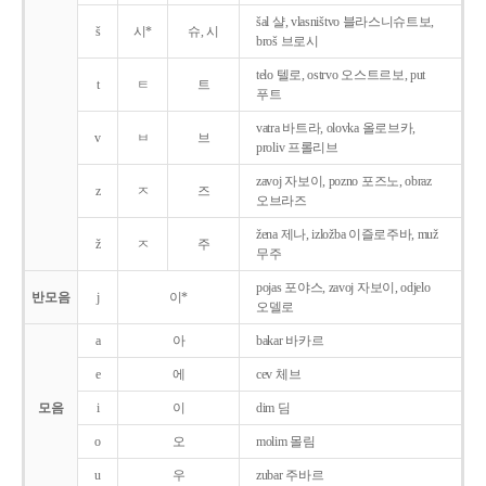
šal 샬, vlasništvo 블라스니슈트보,
š
시*
슈, 시
broš 브로시
telo 텔로, ostrvo 오스트르보, put
t
ㅌ
트
푸트
vatra 바트라, olovka 올로브카,
v
ㅂ
브
proliv 프롤리브
zavoj 자보이, pozno 포즈노, obraz
z
ㅈ
즈
오브라즈
žena 제나, izložba 이즐로주바, muž
ž
ㅈ
주
무주
pojas 포야스, zavoj 자보이, odjelo
반모음
j
이*
오델로
a
아
bakar 바카르
e
에
cev 체브
모음
i
이
dim 딤
o
오
molim 몰림
u
우
zubar 주바르