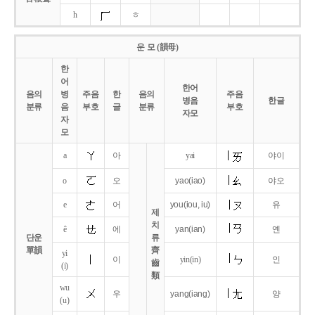
h
ㅎ
운 모 (韻母)
한
어
한어
음의
병
주음
한
음의
주음
병음
한글
분류
음
부호
글
분류
부호
자모
자
모
a
아
yai
야이
o
오
yao
(iao)
야오
e
어
you
(iou,
iu)
유
제
치
ê
에
yan
(ian)
옌
단운
류
單韻
齊
yi
이
yin(in)
인
齒
(i)
類
wu
우
yang
(iang)
양
(u)