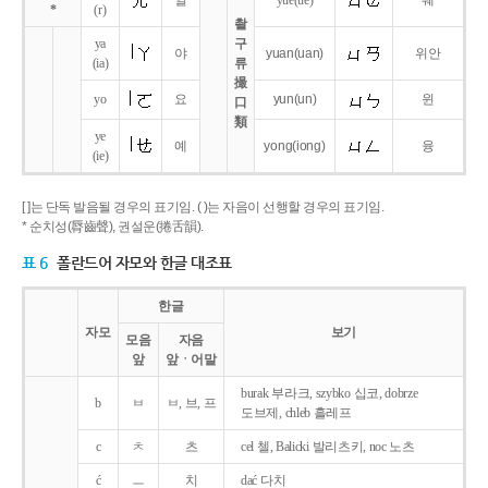
얼
yue
(ue)
웨
*
(r)
촬
ya
구
야
yuan
(uan)
위안
(ia)
류
撮
yo
요
yun
(un)
윈
口
類
ye
예
yong
(iong)
융
(ie)
[ ]는 단독 발음될 경우의 표기임. ( )는 자음이 선행할 경우의 표기임.
* 순치성(脣齒聲), 권설운(捲舌韻).
표 6
폴란드어 자모와 한글 대조표
한글
자모
보기
모음
자음
앞
앞ㆍ어말
burak 부라크, szybko 십코, dobrze
b
ㅂ
ㅂ, 브, 프
도브제, chleb 흘레프
c
ㅊ
츠
cel 첼, Balicki 발리츠키, noc 노츠
ć
ㅡ
치
dać 다치