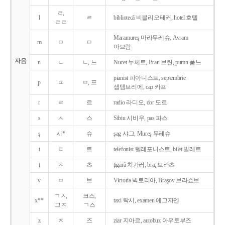
ㄹ,
l
ㄹ
bibliotecǎ 비블리오테커, hotel 호텔
ㄹㄹ
Maramureş 마라무레슈, Avram
m
ㅁ
ㅁ
아브람
자음
n
ㄴ
ㄴ, 느
Nucet 누체트, Bran 브란, pumn 품느
pianist 피아니스트, septembrie
p
ㅍ
ㅂ, 프
셉템브리에, cap 카프
r
ㄹ
르
radio 라디오, dor 도르
s
ㅅ
스
Sibiu 시비우, pas 파스
ş
시*
슈
şag 샤그, Mureş 무레슈
t
ㅌ
트
telefonist 텔레포니스트, bilet 빌레트
ţ
ㅊ
츠
ţigarǎ 치가러, braţ 브라츠
v
ㅂ
브
Victoria 빅토리아, Braşov 브라쇼브
ㄱㅅ,
크스,
x**
taxi 탁시, examen 에그자멘
그ㅈ
ㄱ스
z
ㅈ
즈
ziar 지아르, autobuz 아우토부즈