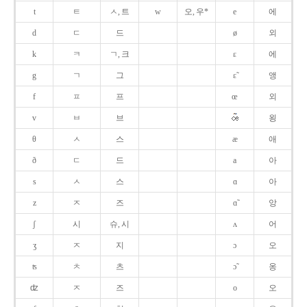
t
ㅌ
ㅅ, 트
w
오, 우*
e
에
d
ㄷ
드
ø
외
k
ㅋ
ㄱ, 크
ɛ
에
g
ㄱ
그
ɛ̃
앵
f
ㅍ
프
œ
외
v
ㅂ
브
욍
θ
ㅅ
스
æ
애
ð
ㄷ
드
a
아
s
ㅅ
스
ɑ
아
z
ㅈ
즈
ɑ̃
앙
ʃ
시
슈, 시
ʌ
어
ʒ
ㅈ
지
ɔ
오
ʦ
ㅊ
츠
ɔ̃
옹
ʣ
ㅈ
즈
o
오