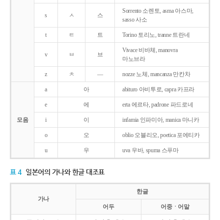
Sorrento 소렌토, asma 아스마,
s
ㅅ
스
sasso 사소
t
ㅌ
트
Torino 토리노, tranne 트란네
Vivace 비바체, manovra
v
ㅂ
브
마노브라
z
ㅊ
―
nozze 노체, mancanza 만칸차
a
아
abituro 아비투로, capra 카프라
e
에
erta 에르타, padrone 파드로네
모음
i
이
infamia 인파미아, manica 마니카
o
오
oblio 오블리오, poetica 포에티카
u
우
uva 우바, spuma 스푸마
표 4
일본어의 가나와 한글 대조표
한글
가나
어두
어중ㆍ어말