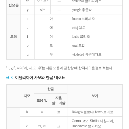
w
오ㆍ우*
―
walkirias 왈키리아스
반모음
y
이*
―
yungla 융글라
a
아
braceo 브라세오
e
에
reloj 렐로
모음
i
이
Lulio 룰리오
o
오
ocal 오칼
u
우
viudedad 비우데다드
* ll, y, ñ, w의 '이, 니, 오, 우'는 다른 모음과 결합할 때 합쳐서 1 음절로 적는다.
표 3
이탈리아어 자모와 한글 대조표
한글
자모
보기
자음
모음 앞
앞ㆍ어말
b
ㅂ
브
Bologna 볼로냐, bravo 브라보
Como 코모, Sicilia 시칠리아,
c
ㅋ, ㅊ
크
Boccaccio 보카치오,