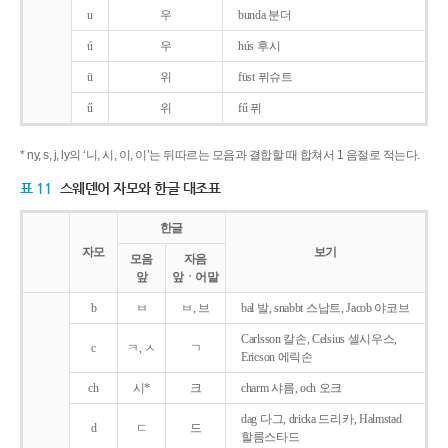
u
우
bunda 분더
ú
우
hús 후시
ü
위
füst 퓌슈트
ű
위
fű 퓌
* ny, s, j, ly의 ‘니, 시, 이, 이’는 뒤따르는 모음과 결합할 때 합쳐서 1 음절로 적는다.
표 11
스웨덴어 자모와 한글 대조표
한글
자모
보기
모음
자음
앞
앞ㆍ어말
b
ㅂ
ㅂ, 브
bal 발, snabbt 스납트, Jacob 야코브
Carlsson 칼손, Celsius 셀시우스,
c
ㅋ, ㅅ
ㄱ
Ericson 에릭손
ch
시*
크
charm 샤름, och 오크
dag 다그, dricka 드리카, Halmstad
d
ㄷ
드
할름스타드