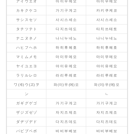
ア イ ウ エ オ
아 이 우 에 오
아 이 우 에 오
カ キ ク ケ コ
가 기 구 게 고
카 키 쿠 케 코
サ シ ス セ ソ
사 시 스 세 소
사 시 스 세 소
タ チ ツ テ ト
다 지 쓰 데 도
타 치 쓰 테 토
ナ ニ ヌ ネ ノ
나 니 누 네 노
나 니 누 네 노
ハ ヒ フ ヘ ホ
하 히 후 헤 호
하 히 후 헤 호
マ ミ ム メ モ
마 미 무 메 모
마 미 무 메 모
ヤ イ ユ エ ヨ
야 이 유 에 요
야 이 유 에 요
ラ リ ル レ ロ
라 리 루 레 로
라 리 루 레 로
ワ (ヰ) ウ (ヱ) ヲ
와 (이) 우 (에) 오
와 (이) 우 (에) 오
ン
ㄴ
ガ ギ グ ゲ ゴ
가 기 구 게 고
가 기 구 게 고
ザ ジ ズ ゼ ゾ
자 지 즈 제 조
자 지 즈 제 조
ダ ヂ ヅ デ ド
다 지 즈 데 도
다 지 즈 데 도
バ ビ ブ ベ ボ
바 비 부 베 보
바 비 부 베 보