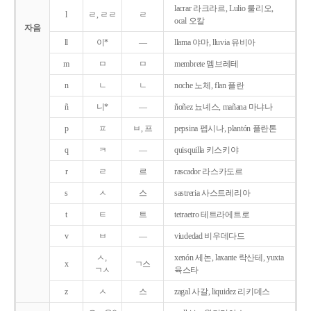
lacrar 라크라르, Lulio 룰리오,
l
ㄹ, ㄹㄹ
ㄹ
ocal 오칼
자음
ll
이*
―
llama 야마, lluvia 유비아
m
ㅁ
ㅁ
membrete 멤브레테
n
ㄴ
ㄴ
noche 노체, flan 플란
ñ
니*
―
ñoñez 뇨녜스, mañana 마냐나
p
ㅍ
ㅂ, 프
pepsina 펩시나, plantón 플란톤
q
ㅋ
―
quisquilla 키스키야
r
ㄹ
르
rascador 라스카도르
s
ㅅ
스
sastreria 사스트레리아
t
ㅌ
트
tetraetro 테트라에트로
v
ㅂ
―
viudedad 비우데다드
ㅅ,
xenón 세논, laxante 락산테, yuxta
x
ㄱ스
ㄱㅅ
육스타
z
ㅅ
스
zagal 사갈, liquidez 리키데스