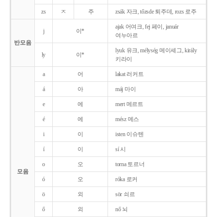
zs
ㅈ
주
zsák 자크, tőzsde 퇴주데, rozs 로주
ajak 어여크, fej 페이, január
j
이*
여누아르
반모음
lyuk 유크, mélység 메이셰그, király
ly
이*
키라이
a
어
lakat 러커트
á
아
máj 마이
e
에
mert 메르트
é
에
mész 메스
i
이
isten 이슈텐
í
이
sí 시
o
오
torna 토르너
모음
ó
오
róka 로커
ö
외
sör 쇠르
ő
외
nő 뇌