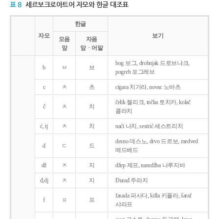
표 8
세르보크로아트어 자모와 한글 대조표
한글
자모
보기
모음
자음
앞
앞ㆍ어말
bog 보그, drobnjak 드로브냐크,
b
ㅂ
브
pogreb 포그레브
c
ㅊ
츠
cigara 치가라, novac 노바츠
čelik 첼리크, točka 토치카, kolač
č
ㅊ
치
콜라치
ć, tj
ㅊ
치
naći 나치, sestrić 세스트리치
desno 데스노, drvo 드르보, medved
d
ㄷ
드
메드베드
dž
ㅈ
지
džep 제프, narudžba 나루지바
đ,dj
ㅈ
지
Ðurađ 주라지
fasada 파사다, kifla 키플라, šaraf
f
ㅍ
프
샤라프