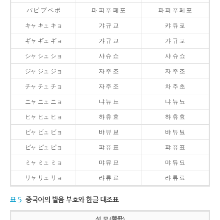
パ ピ プ ペ ポ
파 피 푸 페 포
파 피 푸 페 포
キャ キュ キョ
갸 규 교
캬 큐 쿄
ギャ ギュ ギョ
갸 규 교
갸 규 교
シャ シュ ショ
샤 슈 쇼
샤 슈 쇼
ジャ ジュ ジョ
자 주 조
자 주 조
チャ チュ チョ
자 주 조
차 추 초
ニャ ニュ ニョ
냐 뉴 뇨
냐 뉴 뇨
ヒャ ヒュ ヒョ
햐 휴 효
햐 휴 효
ビャ ビュ ビョ
뱌 뷰 뵤
뱌 뷰 뵤
ピャ ピュ ピョ
퍄 퓨 표
퍄 퓨 표
ミャ ミュ ミョ
먀 뮤 묘
먀 뮤 묘
リャ リュ リョ
랴 류 료
랴 류 료
표 5
중국어의 발음 부호와 한글 대조표
성 모 (聲母)