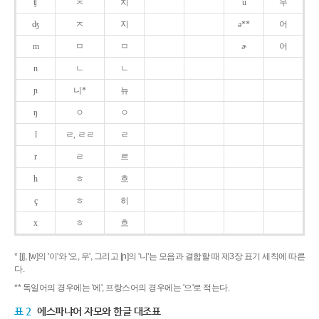
ʧ
ㅊ
치
u
우
ʤ
ㅈ
지
ə**
어
m
ㅁ
ㅁ
ɚ
어
n
ㄴ
ㄴ
ɲ
니*
뉴
ŋ
ㅇ
ㅇ
l
ㄹ, ㄹㄹ
ㄹ
r
ㄹ
르
h
ㅎ
흐
ç
ㅎ
히
x
ㅎ
흐
* [j], [w]의 '이'와 '오, 우', 그리고 [ɲ]의 '니'는 모음과 결합할 때 제3장 표기 세칙에 따른
다.
** 독일어의 경우에는 '에', 프랑스어의 경우에는 '으'로 적는다.
표 2
에스파냐어 자모와 한글 대조표