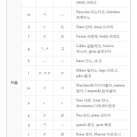
credo 크레도
Pinocchio 피노키오, cherubino
ch
ㅋ
―
케루비노
d
ㄷ
드
Dante 단테, drizza 드리차
f
ㅍ
프
Firenze 피렌체, freddo 프레도
Galileo 갈릴레오, Genova
g
ㄱ, ㅈ
그
제노바, gloria 글로리아
h
―
―
hanno 안노, oh 오
Milano 밀라노, largo 라르고,
l
ㄹ, ㄹㄹ
ㄹ
palco 팔코
자음
Macchiavelli 마키아벨리, mamma
m
ㅁ
ㅁ
맘마, Campanella 캄파넬라
Nero 네로, Anna 안나,
n
ㄴ
ㄴ
divertimento 디베르티멘토
p
ㅍ
프
Pisa 피사, prima 프리마
q
ㅋ
―
quando 콴도, queto 퀘토
r
ㄹ
르
Roma 로마, Marconi 마르코니