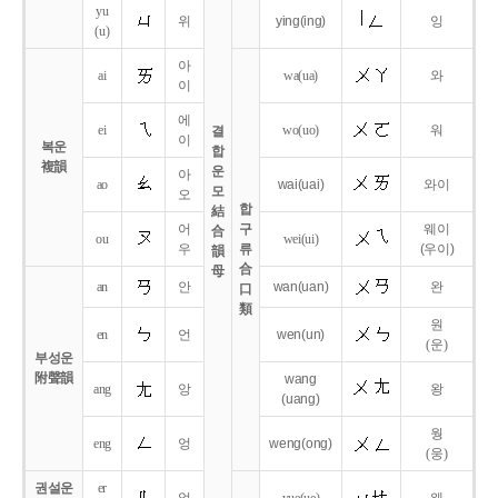
yu
위
ying
(ing)
잉
(u)
아
ai
wa
(ua)
와
이
에
ei
wo
(uo)
워
결
이
복운
합
複韻
운
아
ao
wai
(uai)
와이
모
오
합
結
어
구
웨이
合
ou
wei
(ui)
우
류
(우이)
韻
合
母
an
안
wan
(uan)
완
口
類
원
en
언
wen
(un)
(운)
부성운
附聲韻
wang
ang
앙
왕
(uang)
웡
eng
엉
weng
(ong)
(웅)
권설운
er