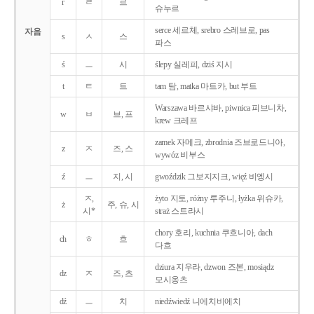
r
ㄹ
르
슈누르
serce 세르체, srebro 스레브로, pas
자음
s
ㅅ
스
파스
ś
ㅡ
시
ślepy 실레피, dziś 지시
t
ㅌ
트
tam 탐, matka 마트카, but 부트
Warszawa 바르샤바, piwnica 피브니차,
w
ㅂ
브, 프
krew 크레프
zamek 자메크, zbrodnia 즈브로드니아,
z
ㅈ
즈, 스
wywóz 비부스
ź
ㅡ
지, 시
gwoździk 그보지지크, więź 비엥시
ㅈ,
żyto 지토, różny 루주니, łyżka 위슈카,
ż
주, 슈, 시
시*
straż 스트라시
chory 호리, kuchnia 쿠흐니아, dach
ch
ㅎ
흐
다흐
dziura 지우라, dzwon 즈본, mosiądz
dz
ㅈ
즈, 츠
모시옹츠
dź
ㅡ
치
niedźwiedź 니에치비에치