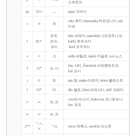
스트로프
qu
크ㅂ
ㅡ
quasi 크바시
ruka 루카, harmonika 하르모니카, mír
r
ㄹ
르
미르
르주,
řeka 르제카, námořník 나모르주니크,
ř
르ㅈ
르슈,
hořký 호르슈키,
르시
kouř 코우르시
s
ㅅ
스
sedlo 세들로, máslo 마슬로, nos 노스
šaty 샤티, Šternberk 슈테른베르크,
š
시*
슈, 시
koš 코시
t
ㅌ
트
tam 탐, matka 마트카, bolest 볼레스트
t'
티*
티
tělo 텔로, štěstí 슈테스티, obět' 오베티
vysoký 비소키, knihovna 크니호브나,
v
ㅂ
브, 프
kov 코프
w
ㅂ
브, 프
ㄱㅅ,
x**
ㄱ스
xerox 제록스, saxofón 삭소폰
ㅈ