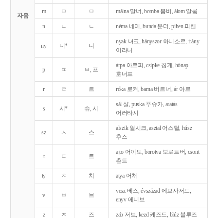
m
ㅁ
ㅁ
málna 말너, bomba 봄버, álom 알롬
자음
n
ㄴ
ㄴ
néma 네머, bunda 분더, pihen 피헨
nyak 녀크, hányszor 하니소르, irány
ny
니*
니
이라니
árpa 아르퍼, csipke 칩케, hónap
p
ㅍ
ㅂ, 프
호너프
r
ㄹ
르
róka 로커, barna 버르너, ár 아르
sál 샬, puska 푸슈카, aratás
s
시*
슈, 시
어러타시
alszik 얼시크, asztal 어스털, húsz
sz
ㅅ
스
후스
ajto 어이토, borotva 보로트버, csont
t
ㅌ
트
촌트
ty
ㅊ
치
atya 어처
vesz 베스, évszázad 에브사저드,
v
ㅂ
브
enyv 에니브
z
ㅈ
즈
zab 저브, kezd 케즈드, blúz 블루즈