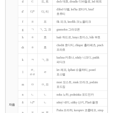
d
ㄷ
드, 트
dech 데흐, divadlo 디바들로, led 레트
d'ábel 댜벨, lod'ka 로티카, hrud'
d'
디*
디, 티
흐루티
f
ㅍ
프
fík 피크, knoflík 크노플리크
g
ㄱ
ㄱ, 그, 크
gramofon 그라모폰
h
ㅎ
흐
hadr 하드르, hmyz 흐미스, bůh 부흐
choditi 호디티, chlapec 흘라페츠, prach
ch
ㅎ
흐
프라흐
kachna 카흐나, nikdy 니크디, padák
k
ㅋ
ㄱ, 크
파다크
ㄹ,
lev 레프, šplhati 슈플하티, postel
l
ㄹ
ㄹㄹ
포스텔
most 모스트, mrak 므라크, podzim
m
ㅁ
ㅁ, 므
포드짐
n
ㄴ
ㄴ
noha 노하, podmínka 포드민카
ň
니*
ㄴ
němý 네미, sáňky 산키, Plzeň 플젠
자음
Praha 프라하, koroptev 코롭테프, strop
p
ㅍ
ㅂ, 프